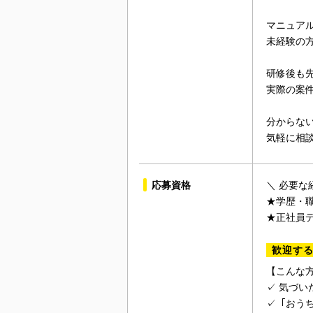
マニュア
未経験の
研修後も
実際の案
分からな
気軽に相
応募資格
＼ 必要な
★学歴・
★正社員
歓迎す
【こんな
✓ 気づ
✓「おう