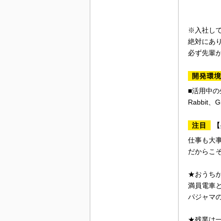
※入社し
絶対にあ
必ず先輩
開発環
■活用中の生成
Rabbit、Gi
注目
【
仕事も大
だからこ
★おうち
満員電車
パジャマ
★残業は