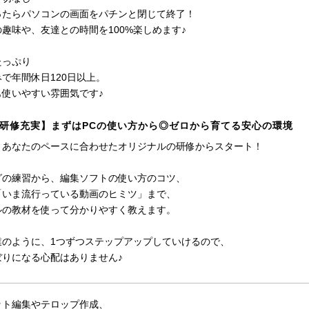
ったらパソコンの画面をパチンと閉じて終了！
趣味や、友達との時間を100%楽しめます♪
たっぷり
で年間休日120日以上。
も使いやすい雰囲気です♪
研修充実】まずはPCの使い方から◎ゼロから育てる安心の環境
、あなたのペースに合わせたオリジナルの研修からスタート！
グの練習から、編集ソフトの使い方のコツ、
「いま流行っている動画のヒミツ」まで、
ルの教材を使って分かりやすく教えます。
業のように、1つずつステップアップしていけるので、
ぼりになる心配はありません♪
ット編集やテロップ作成、