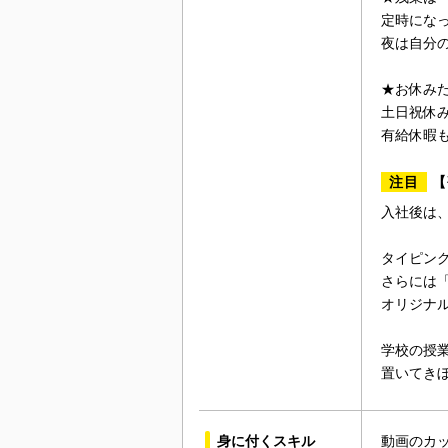
定時にな
夜は自分の
★お休み
土日祝休み
有給休暇
注目
【
入社後は
タイピン
さらには
オリジナ
学校の授
置いてき
身に付くスキル
動画のカ