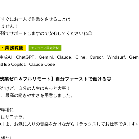
てすぐにお一人で作業をさせることは
りません！
が隣でサポートしますので安心してくださいね◎
境・業務範囲
エンジニア限定取材
AI：ChatGPT、Gemini、Claude、Cline、Cursor、Windsurf、Gemini
tHub Copilot、Claude Code
残業ゼロ＆フルリモート】自分ファーストで働ける◎
事だけど、自分の人生はもっと大事！
そ、最高の働きやすさを用意しました。
が職場に
とはサヨナラ。
のまま、お気に入りの音楽をかけながらリラックスしてお仕事できます♪
一切なし