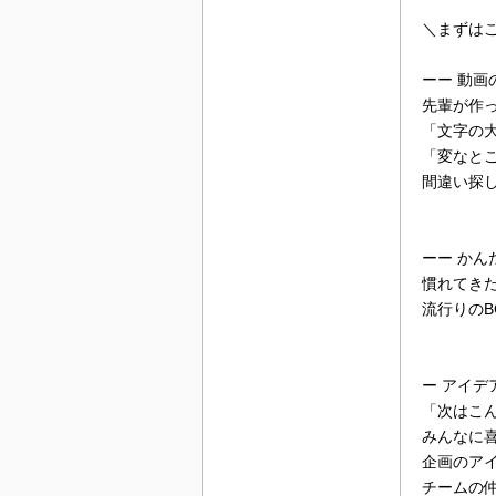
＼まずは
ーー 動画
先輩が作
「文字の
「変なと
間違い探
ーー かん
慣れてき
流行りのB
ー アイデ
「次はこ
みんなに
企画のア
チームの