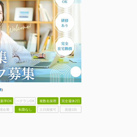
明
）
新卒OK
ベテランOK
複数名採用
完全週休2日
場企業
転勤なし
土日面接可
面接1回