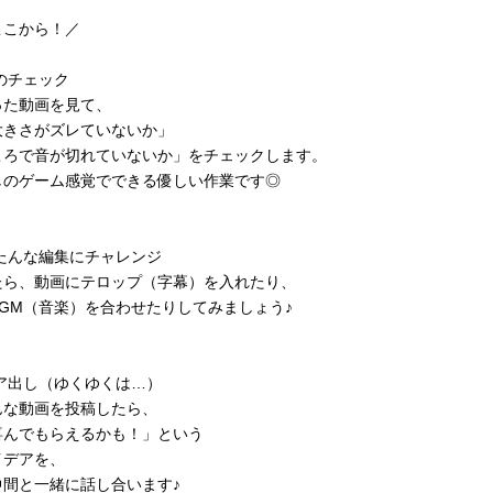
ここから！／
のチェック
った動画を見て、
大きさがズレていないか」
ころで音が切れていないか」をチェックします。
しのゲーム感覚でできる優しい作業です◎
たんな編集にチャレンジ
たら、動画にテロップ（字幕）を入れたり、
GM（音楽）を合わせたりしてみましょう♪
ア出し（ゆくゆくは…）
んな動画を投稿したら、
喜んでもらえるかも！」という
イデアを、
仲間と一緒に話し合います♪