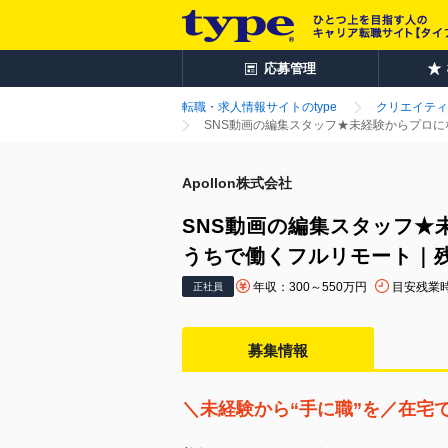
応募管理
転職・求人情報サイトのtype
クリエイティ
SNS動画の編集スタッフ★未経験からプロに
Apollon株式会社
SNS動画の編集スタッフ★
うちで働くフルリモート｜残
年収：300～550万円
目安残業
正社員
募集情報
＼未経験から“手に職”を／在宅