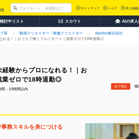
サイトマップ
ヘルプ
求人掲載
検討中リスト
スカウト
AIの求
ブ系
動画クリエイター・映像クリエイター
Apollon株式会社
なれる！｜おうちで働くフルリモート｜残業ゼロで18時退勤◎
未経験からプロになれる！｜お
業ゼロで18時退勤◎
掲載
終了間近
時間：10時間以内
で事務スキルを身につける