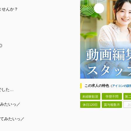
ていませんか？
◎
この求人の特色
（
アイコンの説
でした…
未経験歓迎
学歴不問
第二
みたいっ／
休日120日
賞与複数月
上
てみたいっ／