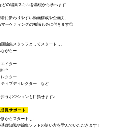
入などの編集スキルを基礎から学べます！
聴者に伝わりやすい動画構成や企画力、
ebマーケティングの知識も身に付きます◎
動画編集スタッフとしてスタートし、
みながらー…
リエイター
用担当
ィレクター
イティブディレクター など
を担うポジションも目指せます♪
の成長サポート
研修からスタートし、
の基礎知識や編集ソフトの使い方を学んでいただきます！