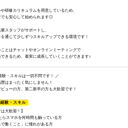
ルや研修カリキュラムを用意しているため、
方でも安心して始められます◎
先輩スタッフがサポートし、
件を通じて少しずつスキルアップできる環境です！
いことはチャットやオンラインミーティングで
談できるため、着実に成長していくことができます♪
経験・スキルは一切不問です！ ／
職歴はまったく気にしません！
デビューの方、第二新卒の方も大歓迎です！
る経験・スキル
方は大歓迎！】
いたらスマホを何時間も触っている方
ちで働くこと」に憧れがある方