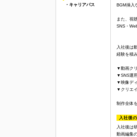
・キャリアパス
BGM挿
また、視
SNS・W
入社後は
経験を積
▼動画ク
▼SNS運
▼映像デ
▼クリエ
制作全体
入社後
入社後は
動画編集