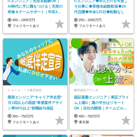
ITエンジニア｜完全未経験OK｜
ITエンジニア◆学んだITを今度こ
AI時代に手に職をつける｜充実の
そ仕事に◆実務未経験歓迎◆20
研修＆チームサポート｜年収400
代活躍◆年休125日◆転勤なし
万円～
400～1000万円
250～1000万円
フルリモートあり
フルリモートあり
Ｌ’ｅｔｏｉｌｅ株式会社
株式会社アクシオ
開発エンジニア*キャリア伴走型*
認証基盤エンジニア｜東証プライ
月1回以上の面談*希望案件アサイ
ム上場G｜週の半分はリモート
ン率90%以上*前職給与保証
OK｜自社内開発｜チームビルデ
ィング
350～750万円
450～750万円
フルリモートあり
東京都