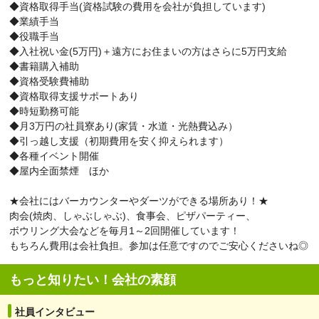
◆資格取得手当(資格試験の費用を会社が負担しています)
◆業績手当
◆役職手当
◆入社祝い金(5万円)＋遠方にお住まいの方はさらに5万円支給
◆書籍購入補助
◆資格受験費補助
◆資格取得支援サポートあり
◆時短勤務可能
◆月3万円の社員寮あり(家賃・水道・光熱費込み）
◆引っ越し支援（初期費用を安く抑えられます）
◆各種イベント開催
◆屋内全面禁煙 ほか
★会社にはバーカウンターやダーツができる場所あり！★
肉会(焼肉、しゃぶしゃぶ)、食事会、ピザパーティー、
ボウリング大会などを毎月1～2回開催しています！
もちろん費用は会社負担。参加は任意ですのでご安心くださいね◎
もっと知りたい！会社の素顔
社員インタビュー