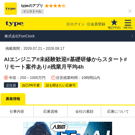
typeのアプリ
インストール
ログイン
会員登録
検討中(
0
)
MENU
株式会社FunClock
掲載期間：2026.07.21～2026.08.17
AIエンジニア#未経験歓迎#基礎研修からスタート#
リモート案件あり#残業月平均4h
年収：250～1000万円
目安残業時間：10時間以内
正社員
自己PR不要
話を聞きたい応募可
募集情報
仕事内容
応募資格
会社の素顔
応募について