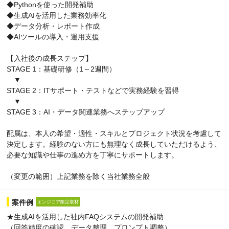
◆Pythonを使った開発補助
◆生成AIを活用した業務効率化
◆データ分析・レポート作成
◆AIツールの導入・運用支援
【入社後の成長ステップ】
STAGE 1：基礎研修（1～2週間）
▼
STAGE 2：ITサポート・テストなどで実務経験を習得
▼
STAGE 3：AI・データ関連業務へステップアップ
配属は、本人の希望・適性・スキルとプロジェクト状況を考慮して
決定します。経験のない方にも無理なく成長していただけるよう、
必要な知識や仕事の進め方を丁寧にサポートします。
（変更の範囲）上記業務を除く当社業務全般
案件例
エンジニア限定取材
★生成AIを活用した社内FAQシステムの開発補助
（回答精度の確認、データ整理、プロンプト調整）