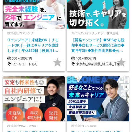
株式会社コアシンク
スイングバイテクノロジー株式会社
ITエンジニア｜未経験OK｜リモ
【開発エンジニア】◆SESから脱
ートOK｜一緒にキャリアを設計
却中◆自社サービス開発に注力◆
します｜年休130日｜役員月1面
賞与年3回◆案件自由選択◆公式
談｜資格取得支援
YouTube始動
350～500万円
400～900万円
フルリモートあり
東京都_神奈川県_埼玉県_千葉県
株式会社WAVESYNC
株式会社FunClock