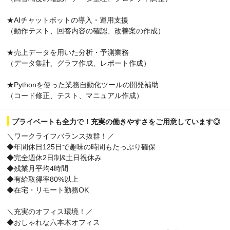
★AIチャットボットの導入・運用支援
（動作テスト、回答内容の確認、改善案の作成）
★売上データを用いた分析・予測業務
（データ集計、グラフ作成、レポート作成）
★Pythonを使った業務自動化ツールの開発補助
（コード修正、テスト、マニュアル作成）
プライベートも全力で！充実の働きやすさをご用意しています◎
＼ワークライフバランス抜群！／
◆年間休日125日で趣味の時間もたっぷり確保
◆完全週休2日制&土日祝休み
◆残業月平均4時間
◆有給取得率80%以上
◆在宅・リモート勤務OK
＼充実のオフィス環境！／
◆おしゃれな六本木オフィス