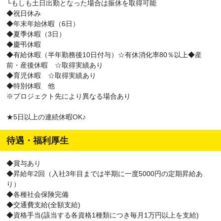
└もしも土日出勤となった場合は振休を取得可能
◆祝日休み
◆年末年始休暇（6日）
◆夏季休暇（3日）
◆慶弔休暇
◆有給休暇（半年勤務後10日付与）☆有休消化率80％以上◆産
前・産後休暇 ☆取得実績あり
◆育児休暇 ☆取得実績あり
◆特別休暇 他
※プロジェクト先により異なる場合あり
★5日以上の連続休暇OK♪
待遇・福利厚生
◆賞与あり
◆昇給年2回（入社3年目までは半期に一度5000円の定期昇給あ
り）
◆各種社会保険完備
◆交通費支給(全額支給)
◆資格手当(該当する各資格1種類につき毎月1万円以上を支給)