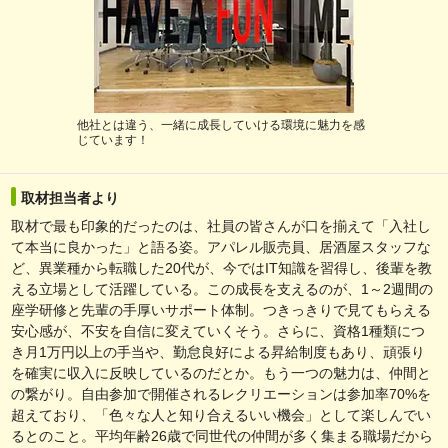
他社とは違う、一緒に成長していける環境に魅力を感
じています！
取材担当者より
取材で最も印象的だったのは、社員の皆さんが口を揃えて「入社し
て本当に良かった」と語る姿。アパレル販売員、居酒屋スタッフな
ど、異業種から転職した20代が、今ではIT知識を習得し、後輩を教
える立場として活躍している。この成長を支えるのが、1～2週間の
座学研修と先輩の手厚いサポート体制。つきっきりで見てもらえる
安心感が、不安を自信に変えていくそう。さらに、資格1種類につ
き月1万円以上の手当や、勤怠良好による昇給制度もあり、頑張り
を確実に収入に反映しているのだとか。もう一つの魅力は、仲間と
の繋がり。自由参加で開催されるレクリエーションは参加率70%を
超えており、「色々な人と知り合えるいい機会」として楽しんでい
るとのこと。平均年齢26歳で同世代の仲間が多く集まる職場だから