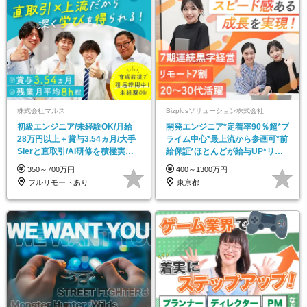
株式会社マルス
Bizplusソリューション株式会社
初級エンジニア/未経験OK/月給
開発エンジニア*定着率90％超*プ
28万円以上＋賞与3.54ヵ月/大手
ライム中心*最上流から参画可*前
SIerと直取引/AI研修を積極実施
給保証*ほとんどが給与UP*リモ
中
ート7割
350～700万円
400～1300万円
フルリモートあり
東京都