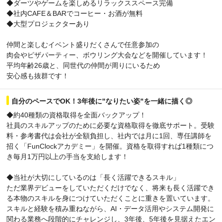
◆ダーツやゲームを楽しめるリラックススペース完備
◆社内CAFE＆BARでコーヒー・お酒が無料
◆大型プロジェクターあり
仲間と楽しむイベント盛りだくさんで任意参加の
肉会やピザパーティー、ボウリング大会などを開催しています！
平均年齢26歳と、同世代の仲間が周りにいるため
安心感も抜群です！
自分のペースでOK！3年後に"なりたい姿"を一緒に描く◎
◆約40種類の資格取得を全面バックアップ！
社員のスキルアップのために必要な資格取得を徹底サポート。受験
料・参考書代は会社が全額負担し、社内では月に1回、専任講師を
招く「FunClockアカデミー」を開催。資格を取得すれば1種類につ
き毎月1万円以上の手当を支給します！
◆当社が大切にしているのは「長く活躍できるスキル」
ただ業界デビューをしていただくだけでなく、将来も長く活躍でき
る本物のスキルを身につけていただくことに重きを置いています。
スキルと経験を積み重ねながら、AI・データ活用やシステム開発に
関わる業務へ段階的にチャレンジし、3年後、5年後を見据えたエン