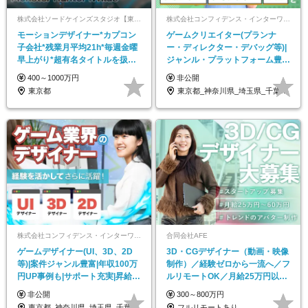
株式会社ソードケインズスタジオ【東証プライム上場 株式会社カプコン100％子会社】
株式会社コンフィデンス・インターワークス【東証グロース上場】
モーションデザイナー*カプコン
ゲームクリエイター(プランナ
子会社*残業月平均21h*毎週金曜
ー・ディレクター・デバッグ等)|
早上がり*超有名タイトルを扱う*
ジャンル・プラットフォーム豊
フレックス制
富|月案件数300以上
400～1000万円
非公開
東京都
東京都_神奈川県_埼玉県_千葉県_大阪府…
株式会社コンフィデンス・インターワークス【東証グロース上場】
合同会社AFE
ゲームデザイナー(UI、3D、2D
3D・CGデザイナー（動画・映像
等)|案件ジャンル豊富|年収100万
制作）／経験ゼロから一流へ／フ
円UP事例も|サポート充実|昇給賞
ルリモートOK／月給25万円以上
与アリ
／年休125日
非公開
300～800万円
東京都_神奈川県_埼玉県_千葉県_大阪府…
フルリモートあり