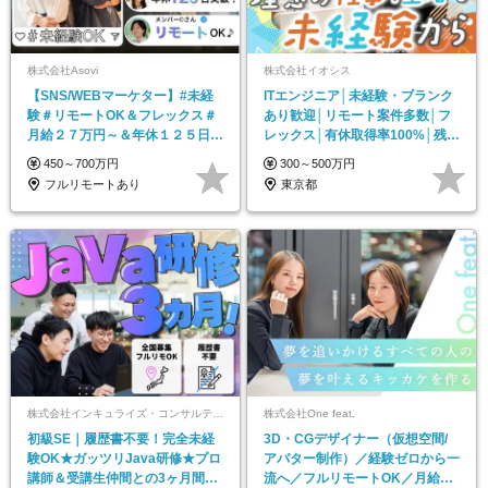
株式会社Asovi
株式会社イオシス
【SNS/WEBマーケター】#未経
ITエンジニア│未経験・ブランク
験＃リモートOK＆フレックス＃
あり歓迎│リモート案件多数│フ
月給２７万円～＆年休１２５日～
レックス│有休取得率100%│残業
＃ホワイト企業
月10h内
450～700万円
300～500万円
フルリモートあり
東京都
株式会社インキュライズ・コンサルティング
株式会社One feat.
初級SE｜履歴書不要！完全未経
3D・CGデザイナー（仮想空間/
験OK★ガッツリJava研修★プロ
アバター制作）／経験ゼロから一
講師＆受講生仲間との3ヶ月間★
流へ／フルリモートOK／月給30