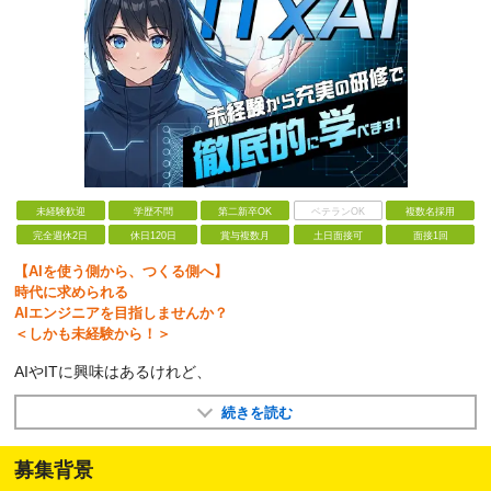
未経験歓迎
学歴不問
第二新卒OK
ベテランOK
複数名採用
完全週休2日
休日120日
賞与複数月
土日面接可
面接1回
【AIを使う側から、つくる側へ】
時代に求められる
AIエンジニアを目指しませんか？
＜しかも未経験から！＞
AIやITに興味はあるけれど、
続きを読む
募集背景