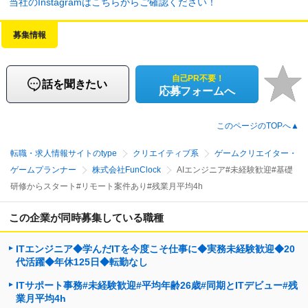
当社のInstagramはこちらからご確認ください！
募集情報
自己PR不要！
話を聞きたい
応募フォームへ
このページのTOPへ▲
転職・求人情報サイトのtype
クリエイティブ系
ゲームクリエイター・
ゲームプランナー
株式会社FunClock
AIエンジニア#未経験歓迎#基礎
研修からスタート#リモート案件あり#残業月平均4h
この企業が同時募集している職種
ITエンジニア◆学んだITを今度こそ仕事に◆実務未経験歓迎◆20
代活躍◆年休125日◆転勤なし
ITサポート事務#未経験歓迎#平均年齢26歳#同期とITデビュー#残
業月平均4h