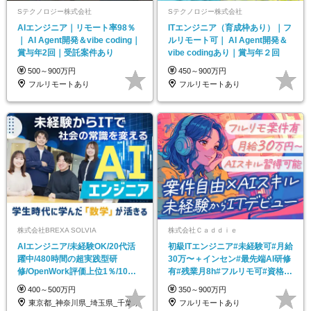
Sテクノロジー株式会社
Sテクノロジー株式会社
AIエンジニア｜リモート率98％
ITエンジニア（育成枠あり）｜フ
｜ AI Agent開発＆vibe coding｜
ルリモート可｜ AI Agent開発＆
賞与年2回｜受託案件あり
vibe codingあり｜賞与年２回
500～900万円
450～900万円
フルリモートあり
フルリモートあり
株式会社BREXA SOLVIA
株式会社Ｃａｄｄｉｅ
AIエンジニア/未経験OK/20代活
初級ITエンジニア#未経験可#月給
躍中/480時間の超実践型研
30万〜＋インセン#最先端AI研修
修/OpenWork評価上位1％/10月
有#残業月8h#フルリモ可#資格取
入社
得支援有
400～500万円
350～900万円
東京都_神奈川県_埼玉県_千葉県
フルリモートあり