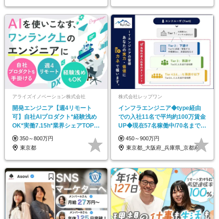
アライズイノベーション株式会社
株式会社レップワン
開発エンジニア【週4リモート
インフラエンジニア◆type経由
可】自社AIプロダクト*経験浅め
での入社11名で平均約100万賃金
OK*実働7.15h*業界シェアTOPク
UP◆現在57名稼働中/70名までを
ラス
目標
350～800万円
450～900万円
東京都
東京都_大阪府_兵庫県_京都府