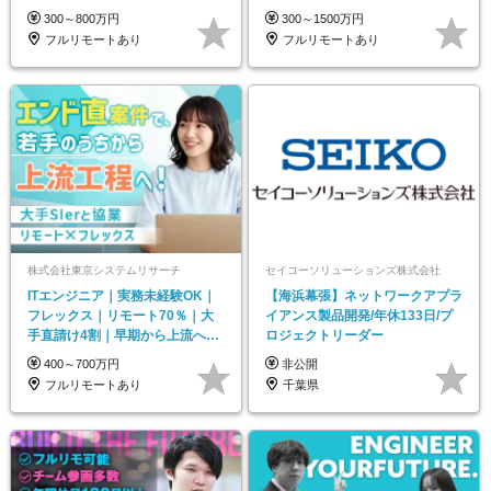
リモート8割以上
万円～
300～800万円
300～1500万円
フルリモートあり
フルリモートあり
株式会社東京システムリサーチ
セイコーソリューションズ株式会社
ITエンジニア｜実務未経験OK｜
【海浜幕張】ネットワークアプラ
フレックス｜リモート70％｜大
イアンス製品開発/年休133日/プ
手直請け4割｜早期から上流へ｜
ロジェクトリーダー
賞与4ヶ月分支給
400～700万円
非公開
フルリモートあり
千葉県