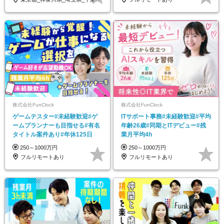
株式会社FunClock
株式会社FunClock
ゲームテスター#未経験歓迎#ゲ
ITサポート事務#未経験歓迎#平均
ームプランナーも目指せる#有名
年齢26歳#同期とITデビュー#残
タイトル案件あり#年休125日
業月平均4h
250～1000万円
250～1000万円
フルリモートあり
フルリモートあり