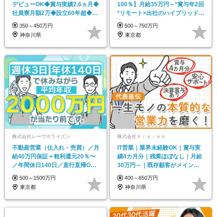
デビューOK◆賞与実績2.6ヵ月◆
100％】月給35万円～*賞与年2回
社員寮月額2万◆設立60年超◆希
*リモート×出社のハイブリッド*
望休/連休OK
住宅手当あり
350～450万円
500～750万円
神奈川県
東京都
株式会社レーヴホライズン
株式会社Ｖｉｓｉｏｎ
不動産営業（仕入れ・売買）／月
IT営業｜業界未経験OK｜賞与実
給40万円保証＋粗利還元20％〜
績4カ月分｜残業ほぼなし｜月給
／年間休日140日／直行直帰OK
30万円～｜既存顧客がメイン｜
／ノルマなし
自由度の高い働き方
500～1500万円
400～650万円
東京都
神奈川県