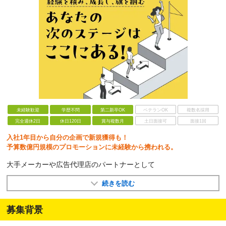
未経験歓迎
学歴不問
第二新卒OK
ベテランOK
複数名採用
完全週休2日
休日120日
賞与複数月
土日面接可
面接1回
入社1年目から自分の企画で新規獲得も！
予算数億円規模のプロモーションに未経験から携われる。
大手メーカーや広告代理店のパートナーとして
続きを読む
募集背景