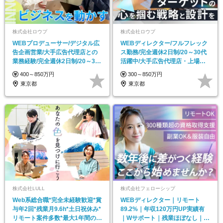
株式会社ロウプ
株式会社ロウプ
WEBプロデューサー/デジタル広
WEBディレクター/フルフレック
告企画営業/大手広告代理店との
ス勤務/完全週休2日制/20～30代
業務経験/完全週休2日制/20～30
活躍中/大手広告代理店・上場企
代活躍中
業案件を担当
400～850万円
300～850万円
東京都
東京都
株式会社LULL
株式会社フェローシップ
Web系総合職*完全未経験歓迎*賞
WEBディレクター｜リモート
与年2回*残業月9.6h*土日祝休み*
89.2%｜年収120万円UP実績有
リモート案件多数*最大1年間の研
｜Wサポート｜残業ほぼなし｜案