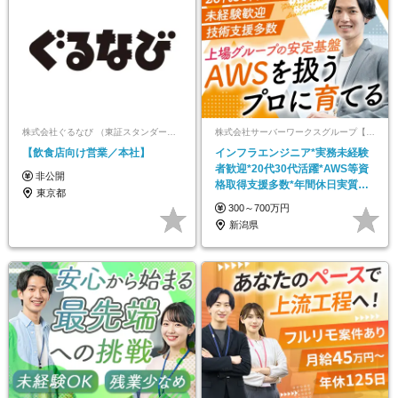
株式会社ぐるなび （東証スタンダード上場）
株式会社サーバーワークスグループ【合同募集】
【飲食店向け営業／本社】
インフラエンジニア*実務未経験
者歓迎*20代30代活躍*AWS等資
非公開
格取得支援多数*年間休日実質
東京都
173日
300～700万円
新潟県