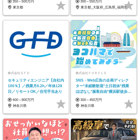
350～500万円
300～550万円
東京都
東京都_大阪府_広島県_福岡県
株式会社ＧＦＤ
株式会社ＦＯＲＣＬＥ
セキュリティエンジニア【自社内
SNS・Web広告の企画ディレク
100％】／残業月6.2h／年休128
ター*未経験歓迎*土日祝休*残業
日／リモートOK／住宅手当あり
ほぼなし*服装自由*横浜駅徒歩5
分*家賃手当有
400～800万円
300～450万円
神奈川県
神奈川県