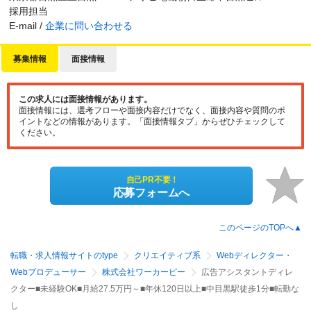
採用担当
E-mail /
企業に問い合わせる
募集情報
面接情報
この求人には面接情報があります。
面接情報には、選考フローや面接内容だけでなく、面接内容や質問のポ
イントなどの情報があります。「面接情報タブ」からぜひチェックして
ください。
自己PR不要！
応募フォームへ
このページのTOPへ▲
転職・求人情報サイトのtype
クリエイティブ系
Webディレクター・
Webプロデューサー
株式会社ワーカービー
広告アシスタントディレ
クター■未経験OK■月給27.5万円～■年休120日以上■中目黒駅徒歩1分■転勤な
し