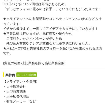
※1日のうちに1〜2回程は外出があるため、
「ずっとオフィスに籠るのは苦手…」という方にもぴったりです！
★クライアントへの営業活動やコンペティションへの参加なども行
っています。
イチから最後まで、一貫してアイデアをカタチにしていきます！
★営業活動は行いますが、既存顧客や紹介から
ご依頼をいただくパターンが多いため
飛び込み営業やテレアポ業務などは基本的に行いません。
★入社1～2年後も先輩社員のフォローを受けながら進められる環境
です。
(変更の範囲)上記業務を除く当社業務全般
案件例
エンジニア限定取材
【クライアント企業例】
・大手鉄道会社
・大型商業施設
・大手広告代理店
・有名メーカー など