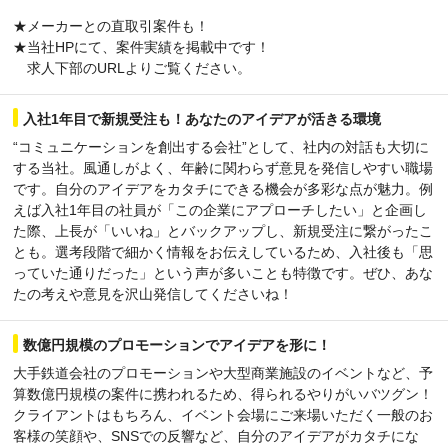
★メーカーとの直取引案件も！
★当社HPにて、案件実績を掲載中です！
求人下部のURLよりご覧ください。
入社1年目で新規受注も！あなたのアイデアが活きる環境
“コミュニケーションを創出する会社”として、社内の対話も大切に
する当社。風通しがよく、年齢に関わらず意見を発信しやすい職場
です。自分のアイデアをカタチにできる機会が多彩な点が魅力。例
えば入社1年目の社員が「この企業にアプローチしたい」と企画し
た際、上長が「いいね」とバックアップし、新規受注に繋がったこ
とも。選考段階で細かく情報をお伝えしているため、入社後も「思
っていた通りだった」という声が多いことも特徴です。ぜひ、あな
たの考えや意見を沢山発信してくださいね！
数億円規模のプロモーションでアイデアを形に！
大手鉄道会社のプロモーションや大型商業施設のイベントなど、予
算数億円規模の案件に携われるため、得られるやりがいバツグン！
クライアントはもちろん、イベント会場にご来場いただく一般のお
客様の笑顔や、SNSでの反響など、自分のアイデアがカタチにな