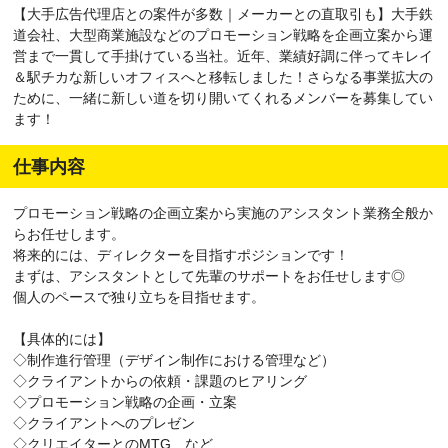
【大手広告代理店との案件が多数｜メーカーとの直取引も】大手鉄
道会社、大型商業施設などのプロモーション戦略を企画立案から運
営まで一貫して手掛けている当社。近年、業績好調に伴ってキレイ
＆駅チカな新しいオフィスへと移転しました！さらなる事業拡大の
ために、一緒に新しい道を切り開いてくれるメンバーを募集してい
ます！
仕事内容
プロモーション戦略の企画立案から実施のアシスタント業務全般か
らお任せします。
将来的には、ディレクターを目指すポジションです！
まずは、アシスタントとして先輩のサポートをお任せします◎
個人のペースで独り立ちを目指せます。
【具体的には】
◇制作進行管理（デザイン制作における管理など）
◇クライアントからの依頼・課題のヒアリング
◇プロモーション戦略の企画・立案
◇クライアントへのプレゼン
◇クリエイターとのMTG など