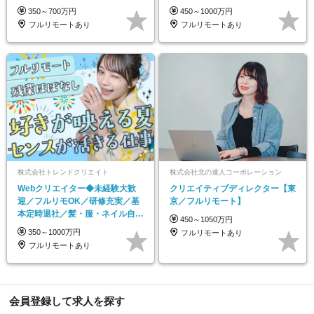
修あり
件選択の自由度◎
350～700万円
450～1000万円
フルリモートあり
フルリモートあり
株式会社トレンドクリエイト
株式会社北の達人コーポレーション
Webクリエイター◆未経験大歓
クリエイティブディレクター【東
迎／フルリモOK／研修充実／基
京／フルリモート】
本定時退社／髪・服・ネイル自由
450～1050万円
／年休125日
350～1000万円
フルリモートあり
フルリモートあり
会員登録して求人を探す