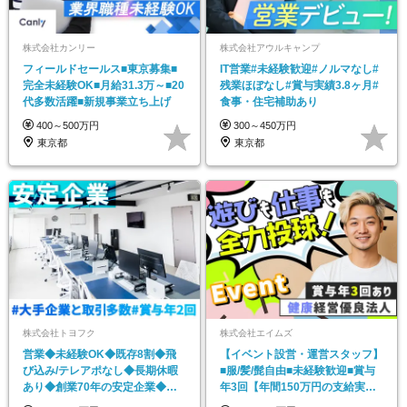
株式会社カンリー
株式会社アウルキャンプ
フィールドセールス■東京募集■
IT営業#未経験歓迎#ノルマなし#
完全未経験OK■月給31.3万～■20
残業ほぼなし#賞与実績3.8ヶ月#
代多数活躍■新規事業立ち上げ
食事・住宅補助あり
400～500万円
300～450万円
東京都
東京都
株式会社トヨフク
株式会社エイムズ
営業◆未経験OK◆既存8割◆飛
【イベント設営・運営スタッフ】
び込み/テレアポなし◆長期休暇
■服/髪/髭自由■未経験歓迎■賞与
あり◆創業70年の安定企業◆人
年3回【年間150万円の支給実績
柄採用
有】