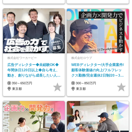
株式会社ワーカービー
株式会社ロウプ
広告ディレクター◆未経験OK◆
WEBディレクター/大手企業案件/
年間休日120日以上◆自ら考え、
顧客体験価値の向上/フルフレッ
動き、創りながら成長したい人！
クス勤務/完全週休2日制/20～30
◆中目黒駅徒歩1分
代活躍中
350～650万円
300～850万円
東京都
東京都