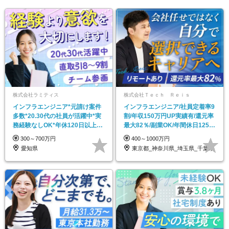
株式会社ラミティス
株式会社Ｔｅｃｈ Ｒｅｉｓ
インフラエンジニア*元請け案件
インフラエンジニア/社員定着率9
多数*20.30代の社員が活躍中*実
割/年収150万円UP実績有/還元率
務経験なしOK*年休120日以上*
最大82％/副業OK/年間休日125日
夜勤なし
～
300～700万円
400～1000万円
愛知県
東京都_神奈川県_埼玉県_千葉県