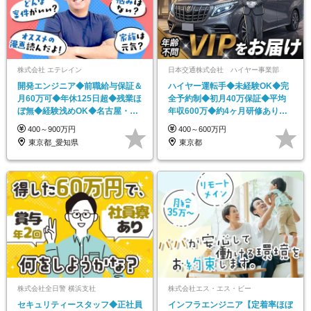
株式会社 エテレイン
日本交通株式会社 ハイヤー事業部
開発エンジニア◆前職給与保証＆
ハイヤー運転手◆未経験OK◆完
月60万可◆年休125日超◆残業ほ
全予約制◆初月40万保証◆平均
ぼ無◆経験浅めOK◆名古屋・東
年収600万◆約4ヶ月研修あり◆
京勤務
運転は1日4hほど
400～900万円
400～600万円
東京都_愛知県
東京都
株式会社全日警 横浜支社
株式会社エス・エス・ビー
セキュリティースタッフ◆正社員
インフラエンジニア【定着率ほぼ