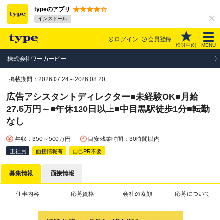
typeのアプリ
インストール
ログイン
会員登録
検討中(
0
)
MENU
株式会社ワーカービー
掲載期間：2026.07.24～2026.08.20
広告アシスタントディレクター■未経験OK■月給
27.5万円～■年休120日以上■中目黒駅徒歩1分■転勤
なし
年収：350～500万円
目安残業時間：30時間以内
正社員
面接情報有
自己PR不要
募集情報
面接情報
仕事内容
応募資格
会社の素顔
応募について