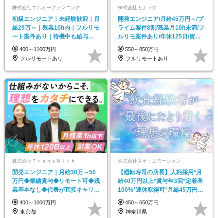
株式会社エムオープランニング
株式会社カナック
初級エンジニア｜未経験歓迎｜月
開発エンジニア/月給45万円～/プ
給29万～｜残業10h内｜フルリモ
ライム案件8割/残業月10h未満/フ
ート案件あり｜待機中も給与
ルリモ案件あり/年休125日/資格
100%支給
支援
400～1100万円
550～850万円
フルリモートあり
フルリモートあり
株式会社ＴｒａｎｓＷｉｔｈ
株式会社ネオ・エモーション
開発エンジニア｜月給30万～50
【廻転寿司の店長】人柄採用*月
万円◆業績賞与◆リモート可◆残
給40万円以上*賞与年3回*定着率
業基本なし◆代表が直接キャリア
100%*連休取得可*月給45万円～
設計◆年休120日
も可
400～1000万円
450～650万円
東京都
神奈川県