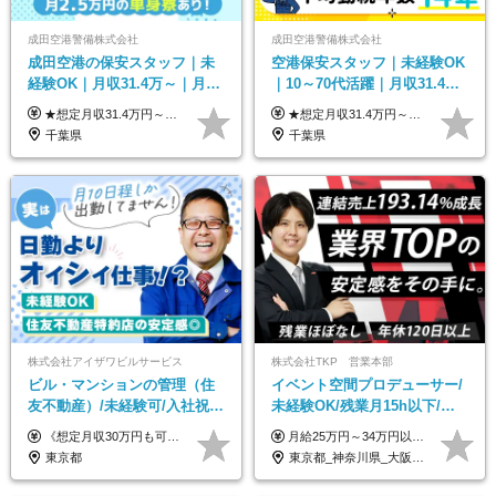
成田空港警備株式会社
成田空港警備株式会社
成田空港の保安スタッフ｜未
空港保安スタッフ｜未経験OK
経験OK｜月収31.4万～｜月
｜10～70代活躍｜月収31.4万
2.5万の単身寮｜住宅手当&家
&賞与年2回｜家族・住宅手当
★想定月収31.4万円～＋賞与年2回（59万円以上） ★入社お祝い金15万円支給 ★水道+光熱費無料の家賃がリーズナブルな社員寮(単身寮)あり！ ★住宅手当&家族手当あり 月給24万5000円以上(基本給21万1000円＋業務別手当35,000円)＋賞与年2回（賞与支給額：59万円以上を想定）＋残業代全額 ※みなし残業なし！残業代は全額支給します。 ※資格手当・深夜手当など、様々な手当をご用意しています。 ※入社お祝い金は１か月経過後、3ヶ月経過後、6ヶ月経過後に各5万円ずつ給与に加算して支給いたします。 ※指定の検定資格をお持ちの方には別途手当を支給します。入社後に取得した場合は給与に加算し支給します。 ・施設警備 1級7,000円 2級4,000円 ・交通誘導 1級7,000円 2級4,000円 ・雑踏警備 1級7,000円 2級4,000円 など
★想定月収31.4万円～＋賞与年2回（59万円以上） ★入社お祝い金15万円支給 ★水道+光熱費無料の家賃がリーズナブルな社員寮(単身寮)あり！ 月給24万5000円以上(基本給21万1000円＋業務別手当35,000円)＋賞与年2回（賞与支給額：59万円以上を想定）＋残業代全額 ※みなし残業なし！残業代は全額支給します。 ※資格手当・深夜手当など、様々な手当をご用意しています。 ※入社お祝い金は１か月経過後、3ヶ月経過後、6ヶ月経過後に各5万円ずつ給与に加算して支給いたします。 ※指定の検定資格をお持ちの方には別途手当を支給します。入社後に取得した場合は給与に加算し支給します。 ・施設警備 1級7,000円 2級4,000円 ・交通誘導 1級7,000円 2級4,000円 ・雑踏警備 1級7,000円 2級4,000円 など
族手当｜入社祝い金15万
｜光熱費0円の単身寮
千葉県
千葉県
株式会社アイザワビルサービス
株式会社TKP 営業本部
ビル・マンションの管理（住
イベント空間プロデューサー/
友不動産）/未経験可/入社祝い
未経験OK/残業月15h以下/豊
金10万円/月収30万円可/40～
富な福利厚生/全国募集/平均有
《想定月収30万円も可能！/想定年収380万円》 ■月給24万5000円以上＋賞与年2回(2カ月/2025年実績)＋時間外手当＋資格手当＋役職手当＋交通費 ………… ≪昇給、賞与、および各種諸手当について≫ ◇入社お祝い金（10万円 ※3カ月精勤後支給） ◇昇給/年1回 ◇賞与/年2回(2カ月/2025年実績) ◇時間外手当 ◇資格手当 └・ビル設備管理技能士1級（1万円/月） ・ビル設備管理技能士2級（5000円/月） ・建築物環境衛生管理技術者（1万円/月） ・防火管理技能者（3000円/月） ・消防設備士乙4類（3000円/月） 他 ◇役職手当 └・班長/サブリーダー/リーダー（5000円～2万円/月） ◇物件手当（最大2万円 ※物件により異なる） ◇退職金あり ※経験・年齢・能力を考慮した上、当社規定により優遇いたします。 ※3カ月の試用期間あり。その間の給与や福利厚生に差異はありません。 《モデル年収》 ・入社1年/35歳：年収380万円 ・入社3年/38歳：年収400万円
月給25万円～34万円以上＋各種手当＋残業代＋賞与年2回（昨年度2～4ヶ月分） 初年度想定年収：350万円～ ＜クラス・経験別の月給目安＞ ■メンバークラス：月給25万円以上 ■店長やSVなどのマネジメント経験者：月給30万円～スタート可 ■リーダークラス：月給34万円以上 ※月給は配属エリア・経験・能力を考慮して決定します（前職の経験・収入をお聞かせください）。 ※上記にはみなし残業手当20～30時間分（メンバー：3万1134円以上、経験5年以上：5万2448円以上、リーダー：5万9441円以上）を含みます。 ※超過分は別途支給いたします。
50代活躍/S102
給取得日数14.9日
東京都
東京都_神奈川県_大阪府_愛知県_北海道_宮城県_静岡県_京都府_広島県_福岡県