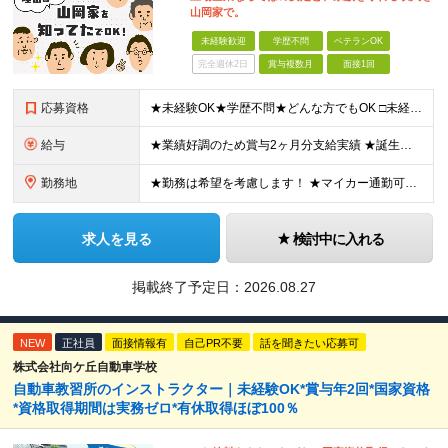
山岡家で。
未経験歓迎
学歴不問
ベテランOK
完全週休2日
賞与複数月
面接1回
応募資格
★未経験OK★学歴不問★どんな方でもOK □未経験・第二新卒・フリーター □ブランクがある方 □転職回数が気になる方 □飲食業界にチャレンジしたい方 「やってみたい」という気持ちがあれば、皆さん大
給与
★業績好調のため賞与2ヶ月分支給実績 ★誕生日手当など手当充実 ★年2回昇給チャンス有＆入社1年で店長昇格可 ★残業代全額支給（1分単位で支給） 【週休3日制の場合】 月給25万8,960円以上（固
勤務地
★勤務は希望を考慮します！ ★マイカー通勤可（駐車場完備） ★全国の各店舗で募集中！続々出店予定！ ～国内300店舗、47都道府県への展開を目標に出店中！～ ▼積極採用地域▼ ・中部（富山、石川、
求人を見る
検討中に入れる
掲載終了予定日：
2026.08.27
NEW
正社員
面接情報有
自己PR不要
話を聞きたい応募可
株式会社向ケ丘自動車学校
自動車教習所のインストラクター｜未経験OK*賞与年2回*国家資格
*資格取得期間は実務ゼロ*有休取得ほぼ100％