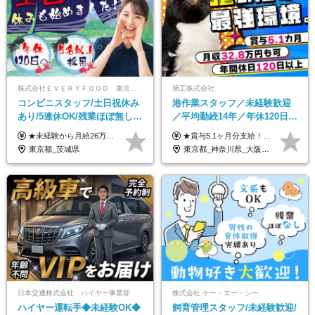
株式会社ＥＶＥＲＹＦＯＯＤ 東京本社
第工株式会社
コンビニスタッフ/土日祝休み
港作業スタッフ／未経験歓迎
あり/5連休OK/残業ほぼ無し/
／平均勤続14年／年休120日以
賞与年2回/トイレ掃除・夜勤
上／食事手当・家族手当あり
★未経験から月給26万円スタート！ ★毎年1回（12月）の昇給＋賞与（年2回）で給与にしっかり反映！ 月給26万円＋賞与年2回＋交通費全額支給 ※リーダー・店長昇格後は基本給2万円UP＋役職手当支給 ※経験・スキルを考慮の上、決定します ※上記金額には固定残業代（21時間分・3万7300円以上）を含みます。超過分は別途全額支給します ※試用期間3ヶ月間あり（期間中の給与・待遇に差異はありません）
★賞与5.1ヶ月分支給！ ★入社3年目・30代で年収730万円の先輩も活躍中！ ★入社1年目・20代で月収29万円の実績あり 月給：22.5万円～30.5万円＋各種手当＋賞与年2回＋残業代全額支給 ※経験・能力などを考慮のうえ決定します ※上記月給には食事手当(5000円／月）を含みます ※残業代は分単位で100％支給いたします ※試用期間3ヶ月。その間の給与・待遇に差異はありません 【月収例】 ◆33.5万円／31歳 入社7か月 ◆38.5万円／32歳 入社1年目 ◆48.4万円／44歳 入社12年目 ※経験・能力などを考慮のうえ決定 ※月収・給与例には休日手当も含みます 【手当詳細】 ◆交通費規定支給（上限3万5000円／月） ◆時間外手当全額支給 ◆休日出勤手当 ◆港湾住宅あり（1R・2万円台～） ◆資格取得支援制度：全額負担 ◆地域手当：関東地区1万円／月
無し/面接1回
／賞与5.1ヶ月分
東京都_茨城県
東京都_神奈川県_大阪府_愛知県_兵庫県
日本交通株式会社 ハイヤー事業部
株式会社 ケー・エー・シー
ハイヤー運転手◆未経験OK◆
飼育管理スタッフ/未経験歓迎/