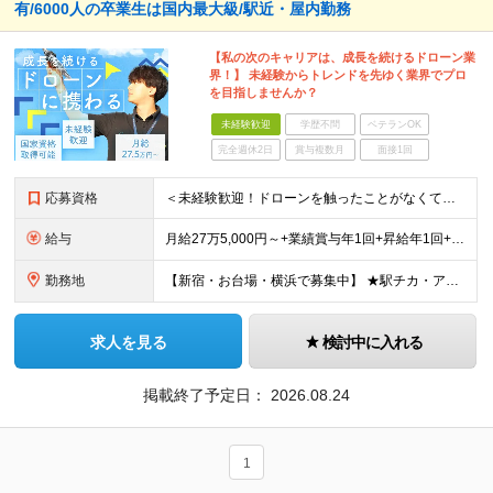
有/6000人の卒業生は国内最大級/駅近・屋内勤務
【私の次のキャリアは、成長を続けるドローン業
界！】 未経験からトレンドを先ゆく業界でプロ
を目指しませんか？
未経験歓迎
学歴不問
ベテランOK
完全週休2日
賞与複数月
面接1回
応募資格
＜未経験歓迎！ドローンを触ったことがなくて不安という方もまずはご応募ください！＞ ◆高卒以上 ◆要普通自動車免許（AT限定可） ◆35歳までの方（若手層の長期キャリア形成のため） ＼下記に当てはま
給与
月給27万5,000円～+業績賞与年1回+昇給年1回+交通費支給 ※固定残業代（6万1659円/40h分）を含みます。超過分は別途支給 ※試用期間3ヶ月あり（待遇・条件面の差異はありません）
勤務地
【新宿・お台場・横浜で募集中】 ★駅チカ・アクセス良好・屋内勤務 【お台場本校】 東京都港区台場1-7-1 アクアシティお台場3F 【新宿校】 東京都新宿区新宿5-16-4 新宿マルイ メン6F
求人を見る
検討中に入れる
掲載終了予定日：
2026.08.24
1