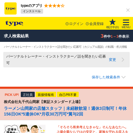
typeのアプリ
インストール
ログイン
会員登録
検討中(
0
)
MENU
3
求人検索結果
件中
1～3
件表示
パーソナルトレーナー・インストラクター × 話を聞きたい応募可（カジュアル面談）の転職・求人情報
パーソナルトレーナー・インストラクター／話を聞きたい応募
変更
可
保存した検索条件
PICK UP!
正社員
面接情報有
自己PR不要
株式会社丸千代山岡家【東証スタンダード上場】
ラーメン山岡家の店舗スタッフ｜未経験歓迎！週休3日制可！年休
156日OK*5連休OK*月収30万円可*賞与2回
「そろそろ将来考えなきゃな」そんなあなたへ。
上場企業ならではの安定と、家族を守れる収入を