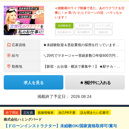
≪旅動画やライブ映像で見た、あのワクワクを仕
事に！≫ 気づいたらドローンの沼、ハマっちゃ
います！
未経験歓迎
学歴不問
ベテランOK
完全週休2日
賞与複数月
面接1回
応募資格
★未経験歓迎＆意欲重視の採用を行っています★ ◆高卒以上 ◆要普通自動車免許（AT限定可） ◆35歳までの方（若手層の長期キャリア形成のため） ≪こんな方は大歓迎≫ ・ドローンに興味がある ・旅行
給与
＼20代でマネージャー実績多数◎年収600万円も可能！／ 月給27万5,000円～+業績賞与年1回+昇給年1回+交通費支給 ※固定残業代（6万1659円/40h分）を含みます。超過分は別途支給 ※
勤務地
【新宿・お台場・横浜で募集中！】 ★駅チカ・アクセス良好・屋内勤務★ 【お台場本校】 東京都港区台場1-7-1 アクアシティお台場3F 【新宿校】 東京都新宿区新宿5-16-4 新宿マルイ メン6
求人を見る
検討中に入れる
掲載終了予定日：
2026.08.24
終了間近
正社員
面接情報有
自己PR不要
話を聞きたい応募可
株式会社ハミングバード
【ドローンインストラクター】未経験OK/国家資格取得可/賞与