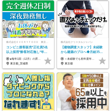
株式会社ＥＶＥＲＹＦＯＯＤ 東京本社
株式会社クリスタルジャパン
コンビニ接客販売*正社員5名
【建物調査スタッフ】未経験
以上採用*酔客対応無し*年休
から建築のプロへ◆月給35万
120日～*創業59年の安定基盤*
円～＋賞与年2回◆官公庁・
●毎年1回（12月）の昇給で給与にしっかり反映！ ●賞与年2回あり（6月・12月） 月給26万円＋賞与年2回＋交通費全額支給 役職の有無にかかわらず、日々の頑張りは正当に評価します！ リーダー・店長昇格後は等級に合わせて給与UP＋役職手当があるので、 納得感を持って働くことができます◎ ※経験・スキルを考慮の上、決定します ※上記金額には固定残業代（21時間分・3万7300円以上）を含みます。超過分は別途全額支給します ※試用期間3ヶ月間あり（期間中の給与・待遇に差異はありません）
＜未経験でも初年度年収490万円～＞ ◆月給35万円～65万円＋賞与年2回（7月・12月） 【なぜ未経験に35万円を払えるのか】 UR都市機構様・日本郵政様・官公庁との直取引で中間マージンがなく、修繕・緊急対応だけで年4,000～5,000件。仕事が途切れない基盤があるため、調査を担う人材に相応の給与を支払えます。 【昇給について】 年齢や社歴ではなく、成長と貢献に応じて昇給する仕組みです。1回の昇給で年収100万円UPした社員もいます。 ※経験・スキルに応じて加給・優遇いたします ※試用期間3ヶ月（その間の給与・待遇に差異はありません） ※上記月給には、固定残業代（月45時間分／8.8万円～16.5万円）を含みます。超過分は別途全額支給します ※実際の残業は月平均10時間程度です。固定残業代は残業の有無にかかわらず全額支給します 【固定残業代について】 固定残業45時間分（88,000円～165,000円）を含む ※超過分は別途全額支給
コンビニ経験者優遇
UR直取引◆残業月10h
東京都_茨城県
東京都