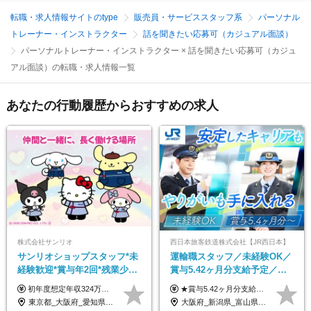
転職・求人情報サイトのtype
販売員・サービススタッフ系
パーソナル
トレーナー・インストラクター
話を聞きたい応募可（カジュアル面談）
パーソナルトレーナー・インストラクター × 話を聞きたい応募可（カジュ
アル面談）の転職・求人情報一覧
あなたの行動履歴からおすすめの求人
株式会社サンリオ
西日本旅客鉄道株式会社【JR西日本】
サンリオショップスタッフ*未
運輸職スタッフ／未経験OK／
経験歓迎*賞与年2回*残業少な
賞与5.42ヶ月分支給予定／残
め*産育休取得実績豊富*可愛
業月11h程／年休119日+有給
初年度想定年収324万円～690万円！ ◆全国一律 月給230,000円～＋賞与＋通勤手当＋役職手当＋時間外手当 《手当充実！》 ＊昇給/年1回 ＊賞与/年2回（7月/12月） ＊通勤手当：交通費支給（規定あり） ＊時間外手当 ＊販売職手当 ＊役職手当 《キャリアパス》 ▼店長（32歳）／年収400万円 ▼トレーナー（37歳）／年収500万円 ▼SV（40歳）／年収570万円 ※SVとして活躍された場合、574万円以上に昇給も目指せます。 日頃のお店での頑張りをしっかり評価する体制を整えており、 ご自身の努力次第で昇給する制度を用意しています！ 《ゆくゆくは・・・》 ■店舗スタッフをとりまとめ、お店づくりを主体で行う店長へ ■複数店舗を統括するトレーナーへとキャリアアップ ■様々な規模の店舗を経験しSVとして活躍した後は、本社の教育担当や店舗支援を担う本部スタッフとして活躍いただけます。 ※経験・能力を考慮の上、当社規定により優遇いたします。 ※入社日から6カ月間の試用期間あり。その間の待遇に差異はありません。
★賞与5.42ヶ月分支給予定あり！ （大卒以上）月給24万1,692円～39万5,780円＋各種手当＋賞与2回 （高卒以上）月給22万2,662円～39万5,780円＋各種手当＋賞与2回 ※上記は2025年度新卒支払額（京阪神地区）となります ※勤務地・学歴で異なり、ご経験・能力等をふまえた金額を加算します ※残業代は別途全額支給します ※当社規程に基づき決定します ※試用期間あり（3ヶ月／待遇に変更はありません） ※基本給以外の諸手当として扶養・職務・時間外・通勤手当等を支給します ※京阪神地区以外の勤務地の場合 月給（大卒）23万0,706円～／月給（高卒）21万2,541円～となります
い制服*社割有
平均18.7日
東京都_大阪府_愛知県_北海道_栃木県_静岡県_兵庫県_京都府_福岡県
大阪府_新潟県_富山県_石川県_福井県_三重県_兵庫県_京都府_滋賀県_奈良県_和歌山県_広島県_岡山県_鳥取県_島根県_山口県_福岡県