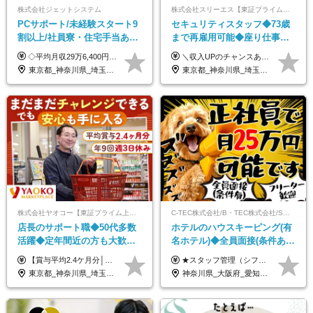
株式会社ジェットシステム
株式会社スリーエス【東証プライム上場グループ】
PCサポート/未経験スタート9
セキュリティスタッフ◆73歳
割以上/社員寮・住宅手当あり/
まで再雇用可能◆座り仕事中
正社員デビューOK/20代～30
心◆東証プライム上場G◆応
◇平均月収29万6,400円(各種手当含む) ◇住宅手当⇒最大家賃の半額支給 ◇賞与年2回支給 ■月給22万5,000円以上＋地域手当＋時間外手当＋住宅手当＋家族手当 ※経験やスキルに応じて給与を決定します ※試用期間2ヶ月あり（期間内は時給1,060円以上となります） └地域により上がる可能性があり／例：東京都時給1,370円 └その他待遇に差異なし ＜モデル月収例＞ 1年目：296,400円 3年目：320,000円 【固定残業代について】 なし（残業代は、実際の労働時間に応じて別途全額支給）
＼収入UPのチャンスあり◎昇給も可能です！／ ◆正社員 月給(地域による）＋グレード手当、深夜手当、残業代（全額支給）等の各種手当＋賞与年2回 ＜東京都／神奈川県（横浜市）＞ 月給21万4000円～27万円 ＜埼玉県／千葉県＞ 月給19万90000円～25万1000円 ＜栃木県／茨城県／山梨県＞ 月給18万4000円～23万6000円 【試用期間】 正社員：3ヵ月 アルバイト：なし ※試用期間と本採用後の給与・待遇に差異はありません ※グレード手当、深夜手当の詳細額は面接にてご案内させていただきます ※正社員は60歳定年のため、60代の方は嘱託社員での採用です。給与条件は嘱託給与となり、退職金と賞与がありません ＼正社員は「グレード認定制」という評価あり！制度勤続年数等に応じて入社時から手当を支給／ ◆グレードI：＋2000円（入社時～） ◆グレードII：＋5000円（在籍1年以上＆当社基準に当てはまる方） ◆グレードIII：＋1万円（社内試験の合格者） ◆アルバイト・パート 東京都:時給1226円 神奈川県:時給1225円 千葉県：時給1140円 埼玉県:時給1141円 栃木県:1068円 茨城県:1074円 山梨県:1052円
代活躍中/全国募集
募者全員面接◆賞与年2回
東京都_神奈川県_埼玉県_千葉県_大阪府_愛知県_北海道_青森県_岩手県_宮城県_秋田県_山形県_福島県_茨城県_群馬県_新潟県_山梨県_長野県_富山県_石川県_静岡県_岐阜県_三重県_兵庫県_京都府_滋賀県_奈良県_和歌山県_広島県_岡山県_鳥取県_島根県_山口県_徳島県_香川県_愛媛県_高知県_福岡県_熊本県_佐賀県_長崎県_大分県_宮崎県_沖縄県
東京都_神奈川県_埼玉県_千葉県_茨城県_栃木県_山梨県
株式会社ヤオコー【東証プライム上場グループ】
C-TEC株式会社/B・TEC株式会社/S・TEC株式会社【合同募集】
店長のサポート職◆50代多数
ホテルのハウスキーピング(有
活躍◆定年間近の方も大歓
名ホテル)◆全員面接(条件あ
迎！◆出勤はお昼から◆平均
り)◆未経験OK◆リゾート地
【賞与平均2.4ケ月分│決算賞与も20年以上連続で支給中！】 ＜月収例＞ 月収29万円（地域限定正社員／残業代・各種手当含む） 月収26万円（契約社員／残業代・各種手当含む） ◆月給：月給258,400円～361,500円＋残業代＋各種手当 ※給与は前職での経験、スキルを考慮し、決定します ※残業代は全額支給します ※契約社員としてご入社いただく方は、賞与額に差異あり。詳細は面接でお話しします ※試用期間3ヶ月あり。条件に変更はありません ※契約社員の場合：契約期間12カ月（更新あり） ※60歳未満でご入社いただいた方も、60歳になったタイミングで雇用形態は契約社員に切り替えとなります。
★スタッフ管理（シフト調整など）の経験があれば【月給28万円以上】 ★賞与支給実績：基本給の2ヶ月分～3ヶ月分 ＝＝ライフスタイルに合わせて働き方を選べます＝＝ ■正社員 ＜未経験者＞月給25万円(寮なしの場合)～35万円＋賞与年2回 ＜経験者＞月給28万円～35万円＋賞与年2回 ※寮をご利用の場合は月給22万円～ ※経験やスキルに応じて決定します ※残業代全額支給 ※試用期間（3ヶ月間）中の雇用形態や待遇に差異はありません ※正社員の場合、転勤の可能性あり ■契約社員 月給22万円～＋残業代全額支給 ※契約社員の場合、賞与の支給および転勤の可能性はありません ※勤務時間や勤務日数の希望があればご相談に応じます ※試用期間なし ※契約の更新 有(勤務状況により判断する) 更新上限 有(通算契約期間の上限 1年/更新回数の上限 なし)
賞与2.4ヶ月分◆残業少なめ
も選べる◆月25万円
東京都_神奈川県_埼玉県_千葉県_茨城県_栃木県_群馬県
神奈川県_大阪府_愛知県_北海道_兵庫県_京都府_広島県_福岡県_大分県_宮崎県_鹿児島県_沖縄県