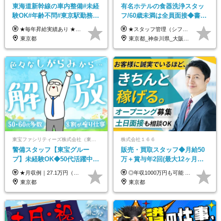
東海道新幹線の車内整備#未経
有名ホテルの食器洗浄スタッ
験OK#年齢不問#東京駅勤務
フ/60歳未満は全員面接◆書類
#59歳まで正社員登用可＆登用
選考なし◆ブランクOK◆月25
★毎年昇給実績あり ★入社3年で430万円も可(正社員登用された場合) ■入社時月収例：25万2840円(1万2040円×21日)＋賞与支給実績有（年2回・2025年度） 日給1万2040円 ※別途「超過勤務手当、祝繁手当、特殊手当」の支給有 ※試用期間中（2ヶ月）の待遇・雇用形態に差異はございません
★スタッフ管理（シフト調整など）の経験があれば【月給28万円以上】 ★賞与支給実績：基本給の2ヶ月分～3ヶ月分 ＝＝ライフスタイルに合わせて働き方を選べます＝＝ ■正社員 ＜未経験者＞月給25万円～35万円＋賞与年2回 ＜経験者＞月給28万円～35万円＋賞与年2回 ※経験やスキルに応じて決定します ※残業代全額支給 ※試用期間（3ヶ月間）中の雇用形態や待遇に差異はありません ※正社員の場合、転勤の可能性あり ■契約社員 月給22万円～＋残業代全額支給 ※契約社員の場合、賞与の支給および転勤の可能性はありません ※勤務時間や勤務日数の希望があればご相談に応じます ※試用期間なし ※契約の更新 有(勤務状況により判断する) 更新上限 有(通算契約期間の上限 1年/更新回数の上限 なし)
実績多数！
万～ ◆40～50代活躍
東京都
東京都_神奈川県_大阪府_愛知県_北海道_京都府_福岡県_沖縄県
東宝ファシリティーズ株式会社（東宝株式会社100％出資）
株式会社１６６
警備スタッフ【東宝グルー
販売・買取スタッフ◆月給50
プ】未経験OK◆50代活躍中
万＋賞与年2回(最大12ヶ月分
◆1勤務で2日分休み◆8割が座
支給)◆前職給与保証◆年収
★月収例｜27.1万円（月給+残業代2.4万円+資格手当0.2万円+家族手当0.85万円） ★賞与年2回＆充実した手当あり！ ■月給23万6,500円～＋賞与年2回＋各種手当 ┗月給には職務手当19,500円、調整手当15,000円、住宅手当18,500円、契約社員手当1,500円を含みます ※試用期間4ヶ月(期間中の給与・待遇の差異はありません) ━━━━━━━━━━ 各種手当も充実！ ━━━━━━━━━━ ★家族手当 ★役付手当 ★資格手当 ★年末年始勤務手当 ★交通費支給（月5万円以内／6ヶ月分の定期代を支給） ★残業・深夜残業手当（全額支給） ━━━━━━━━━━ 給与支給日は毎月25日です ━━━━━━━━━━ 例：1月1日付入社の場合 1月25日に基本給+変動しない手当を支給 2月25日に前月分の残業手当など変動する手当を支給
◎年収1000万円も可能 ◎複雑な条件やノルマは一切なし！ 頑張った分だけシンプルに還元される給与体系です。 経験者の方には「前職給与保証」をお約束します！ ■月給50万円～80万円（役職手当を含む） ★平均月収：60～70万円程度 ★「〇件以上で支給」といった複雑な条件やノルマの縛りは一切ありません。 お客様に寄り添い、利益が出た分はしっかりとあなたの給与へ還元します！ ※経験・能力を考慮のうえ決定します。 ※試用期間3ヶ月あり。その間の待遇・給与に差異はありません。 ※上記の金額は固定残業代（20時間/5万円～）含んだ金額です。 超過分は別途記載します。
り仕事◆賞与年2回
1000万可◆オープニング
東京都
東京都