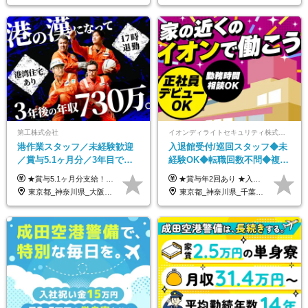
第工株式会社
イオンディライトセキュリティ株式会社（イオングループ）
港作業スタッフ／未経験歓迎
入退館受付/巡回スタッフ◆未
／賞与5.1ヶ月分／3年目で年
経験OK◆転職回数不問◆複数
収730万円も可／食事手当あり
勤務地で募集中◆ブランクあ
★賞与5.1ヶ月分支給！ ★入社3年目・30代で年収730万円の先輩も活躍中！ ★入社1年目・20代で月収29万円の実績あり 月給：22.5万円～30.5万円＋各種手当＋賞与年2回＋残業代全額支給 ※経験・能力などを考慮のうえ決定します ※上記月給には食事手当(5000円／月）を含みます ※残業代は分単位で100％支給いたします ※試用期間3ヶ月。その間の給与・待遇に差異はありません 【月収例】 ◆33.5万円／31歳 入社7か月 ◆38.5万円／32歳 入社1年目 ◆48.4万円／44歳 入社12年目 ※経験・能力などを考慮のうえ決定 ※月収・給与例には休日手当も含みます 【手当詳細】 ◆交通費規定支給（上限3万5000円／月） ◆時間外手当全額支給 ◆休日出勤手当 ◆港湾住宅あり（1R・2万円台～） ◆資格取得支援制度：全額負担 ◆地域手当：関東地区1万円／月
★賞与年2回あり ★入社祝い金3万円支給 ★出産祝い金や育児支援金などの手当も充実！ ≪給与モデル≫ 【東京】基本給27万2780円/月給＋時間外手当（25h） 【愛知】基本給25万4990円/月給＋時間外手当（25h） 【大阪】基本給25万4990円/月給＋時間外手当（25h） 【福岡】基本給23万7200円/月給＋時間外手当（25h） -------------- ▽各地の給与は下記をご確認ください！ ■北海道 月給20万円～ ■東北 月給20万円～ ■北関東 埼玉／月給22万5000円～ 茨城・群馬・新潟／月給20万円～ ■南関東 東京・神奈川／月給23万円～ 千葉／月給22万5000円～ 山梨／月給20万円～ ■中部 愛知／月給21万5000円～ 長野・岐阜・三重／月給20万円～ ■関西 大阪／月給21万5000円～ 京都・兵庫／月給21万円～ 滋賀・奈良／月給20万円～ ■中四国 岡山・山口・四国・広島／月給20万円～ ■九州 福岡・鹿児島・長崎／月給20万円～
／年休120日以上
りOK◆室内業務がメイン
東京都_神奈川県_大阪府_愛知県_兵庫県
東京都_神奈川県_千葉県_北海道_福島県_長野県_岐阜県_三重県_京都府_福岡県