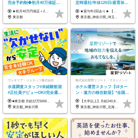
完全予約制◆初月40万保証◆
定時退社/年休120日/産育休実
平均年収600万◆約4ヶ月研修
績あり/連休取得OK/賞与年2
★初月40万円保証＋2～6ヶ月目35万円保証 ★平均年収600万円 月給236,000円（一律手当含む）＋運転手当（運転した時間に応じて支給）＋残業代＋賞与年2回 ※基礎研修期間（10日間）は日給1万円を支給します ※試用期間中（3ヶ月）の給与・待遇に差異はありません ※残業代は全額支給します
★賞与年2回あり★ 【未経験の方】月給20万7,750円～＋賞与年2回＋残業代全額支給＋交通費支給 【生物系大卒の方】月給21万3,750円～＋賞与年2回＋残業代全額支給＋交通費支給 ★手当が充実★ ・資格手当（実験動物技術者2級：月3,000円、1級：月7,000円） ・家族手当 ・住宅費用補助（転居を伴う転勤の場合：最大5年間支給） ・残業代全額支給 ※入社5年目程度で賞与4.6ヶ月分の支給実績あり ※月給の金額は、能力やスキルを考慮して決定します ※試用期間6ヶ月あり（雇用形態・給与・待遇に差異なし）
あり◆運転は1日4hほど
回/急募求人
東京都
東京都_神奈川県_埼玉県_大阪府_愛知県_茨城県_三重県_京都府_佐賀県
ヴェオリア・ジェネッツ株式会社 関東支店 東京業務課
株式会社星野リゾート・マネジメント
水道調査スタッフ#未経験歓迎
ホテル運営スタッフ【UIター
#正社員デビューOK#完全週休
ン・遠方の移住歓迎】*全国募
2日制#年休125日#資格取得支
集*週休3日/年休161日可*未経
■東京都 月給22万5000円（東京地域手当3万円含）～25万円＋残業代全額支給＋各種手当 ■神奈川県 月給19万5000円～24万円＋残業代全額支給＋各種手当 ※年齢・経験を考慮し決定 ※試用期間3ヶ月（期間中の給与・待遇に差異はありません） ◆通勤手当あり（全額支給） ◆昇給年1回、賞与年2回。世界最大級の環境企業グループならではの安定した給与体系です。
【大卒以上】月給240,800円以上+賞与2回+各種手当 【短大・専門学校卒】月給204,400円以上+賞与2回+各種手当 【上記以外】月給187,000円以上+賞与2回+各種手当 ※経験、資格、能力等を考慮の上、決定いたします ※残業代全額支給 ※試用期間3ヶ月（条件変更なし）
援有#社員数千人以上
験OK*新規開業あり
東京都_神奈川県
東京都_神奈川県_北海道_青森県_山形県_福島県_栃木県_群馬県_山梨県_長野県_石川県_静岡県_岐阜県_京都府_広島県_島根県_山口県_高知県_長崎県_大分県_鹿児島県_沖縄県