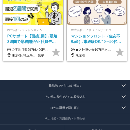
株式会社ジェットシステム
株式会社アイザワビルサービス
PCサポート【面接1回】/最短
マンションフロント（住友不
2週間で勤務開始/正社員デビ
動産）/未経験OK/40～50代活
ュー歓迎/未経験9割以上/社員
躍/月平均労働時間142h/賞与
◇平均月収29万6,400円(各種手当含む) ◇住宅手当⇒最大家賃の半額支給 ◇賞与年2回支給 ■月給22万5,000円以上＋地域手当＋時間外手当＋住宅手当＋家族手当 ※経験やスキルに応じて給与を決定します ※試用期間2ヶ月あり（期間内は時給1,060円以上となります） └地域により上がる可能性があり／例：東京都時給1,370円 └その他待遇に差異なし ＜モデル月収例＞ 1年目：296,400円 3年目：320,000円 【固定残業代について】 なし（残業代は、実際の労働時間に応じて別途全額支給）
★入社祝い金10万円あり！ ■月給24万5,000円＋賞与年2回(2カ月/2025年実績)＋時間外手当＋資格手当＋交通費 ※一律英会話手当（2万円）を含みます ※給与は経験・能力等を考慮して決定します ※試用期間あり（3ヵ月） 給与や福利厚生に変更はありません。 ≪昇給、賞与、および各種諸手当について≫ ◇入社お祝い金（10万円 ※3カ月精勤後支給） ◇昇給/年1回 ◇賞与/年2回(2カ月/2025年実績) ◇時間外手当 ◇資格手当 └・ビル設備管理技能士1級（1万円/月） ・ビル設備管理技能士2級（5000円/月） ・建築物環境衛生管理技術者（1万円/月） ・防火管理技能者（3000円/月） 他 ◇物件手当（最大2万円 ※物件により異なる） ◇退職金あり
寮・住宅手当あり
年2回/TF303
東京都_埼玉県_千葉県_愛知県_北海道_群馬県_長野県_富山県_石川県_静岡県_香川県_高知県_熊本県_長崎県_沖縄県
東京都
勤務地でさらに絞り込む
その他の条件でさらに絞り込む
ほかの職種で探し直す
求人掲載・利用規約・お問合せ