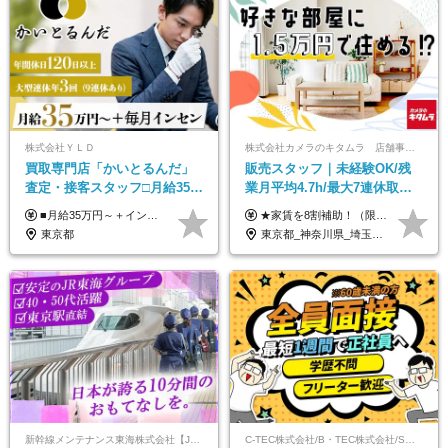
株式会社ＹＬＤ
株式会社カメラのキタムラ 店舗事業部【カメラのキタムラ】
買取専⾨店「かいとるんだ」
販売スタッフ｜未経験OK/残
査定・接客スタッフ□⽉給35万
業月平均4.7h/最大7連休取得
円以上＋毎⽉インセン□年休
可/全国募集/家賃8割を会社が
■月給35万円～＋インセンティブ＋各種手当 ※固定残業代（月45時間分87,600円～）を含む。超過した場合は別途残業代を支給いたします ※経験・年齢などを考慮の上、決定します ※試用期間3ヶ月あり（待遇に変動なし）
★家賃を8割補助！（限度額は地域により異なる） ※転勤による引っ越しが発生する場合 ＝＝＝＝＝＝＝＝＝＝＝＝＝＝＝＝＝＝＝＝＝＝＝ 例えば、家賃7.5万円なら6万円は会社で負担。 あなたが支払うのは、たったの1.5万円です！ 年間では自己負担額が約72万ほどお得になります！ ＝＝＝＝＝＝＝＝＝＝＝＝＝＝＝＝＝＝＝＝＝＝＝ 月給22万8,700円～26万3,100円＋賞与年2回（初回の支給は当社規定による）＋残業手当 ＜実際の給与例＞ *24歳:月給23万4,700円＋賞与年2回（初回の支給は当社規定による）＋残業手当＋諸手当 ※上記はあくまで参考月給です。ご経歴・年齢を考慮し、当社規定により決定します ※評価により昇給あり ※残業代は別途支給あり ※試用期間2ヶ月あり（期間中の給与・待遇に差異はありません） 【実在する社員の年収モデル】 年収530万円（30歳） 年収820万円（40歳） 【入社時の想定年収】 330万円～900万円
120日以上□土日休み
負担/賞与年2回
東京都
東京都_神奈川県_埼玉県_千葉県_大阪府_愛知県_北海道_青森県_宮城県_秋田県_山形県_茨城県_群馬県_新潟県_長野県_富山県_静岡県_三重県_兵庫県_京都府_広島県_岡山県_鳥取県_山口県_徳島県_香川県_愛媛県_福岡県_熊本県_佐賀県_長崎県_大分県_宮崎県_鹿児島県
新幹線メンテナンス東海株式会社【JR東海グループ】
C-TEC株式会社/B・TEC株式会社/S・TEC株式会社【合同募集】