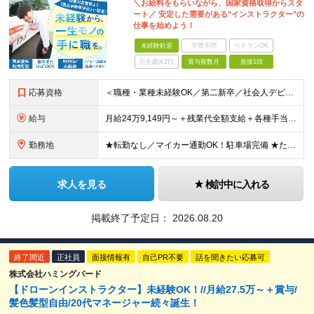
＼お給料をもらいながら、国家資格取得からスタ
ート／ 安定した需要がある"インストラクター"の
仕事を始めよう！
未経験歓迎
学歴不問
ベテランOK
完全週休2日
賞与複数月
面接1回
応募資格
＜職種・業種未経験OK／第二新卒／社会人デビューも歓迎＞ ★高卒以上 ★普通自動車運転免許をお持ちの方（AT限定可） ━━━━━━━━━━━━━━━━━━━ ★運転が上手である必要はありません！★
給与
月給24万9,149円～＋残業代全額支給＋各種手当＋賞与年2回 ＼ 頑張りが収入に反映されます！ ／ ★四輪の指導→二輪の指導など、指導の幅が広がると給与UP！ ★年間表彰制度あり！教習生の合格率が
勤務地
★転勤なし／マイカー通勤OK！駐車場完備 ★たまプラーザ／新百合ヶ丘／登戸などから送迎バスも出ています！ 【向ケ丘自動車学校】 神奈川県川崎市宮前区菅生4-6-1 ※(変更の範囲)勤務地に変更なし
求人を見る
検討中に入れる
掲載終了予定日：
2026.08.20
終了間近
正社員
面接情報有
自己PR不要
話を聞きたい応募可
株式会社ハミングバード
【ドローンインストラクター】未経験OK！//月給27.5万～＋賞与/
髪色髪型自由/20代マネージャー続々誕生！