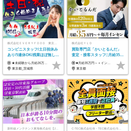
株式会社ＥＶＥＲＹＦＯＯＤ 東京本社
株式会社ＹＬＤ
コンビニスタッフ/土日祝休み
買取専⾨店「かいとるんだ」
あり/5連休OK/残業ほぼ無し/
査定・接客スタッフ□⽉給35万
賞与年2回/トイレ掃除・夜勤
円以上＋毎⽉インセン□年休
★未経験から月給26万円スタート！ ★毎年1回（12月）の昇給＋賞与（年2回）で給与にしっかり反映！ 月給26万円＋賞与年2回＋交通費全額支給 ※リーダー・店長昇格後は基本給2万円UP＋役職手当支給 ※経験・スキルを考慮の上、決定します ※上記金額には固定残業代（21時間分・3万7300円以上）を含みます。超過分は別途全額支給します ※試用期間3ヶ月間あり（期間中の給与・待遇に差異はありません）
■月給35万円～＋インセンティブ＋各種手当 ※固定残業代（月45時間分87,600円～）を含む。超過した場合は別途残業代を支給いたします ※経験・年齢などを考慮の上、決定します ※試用期間3ヶ月あり（待遇に変動なし）
無し/面接1回
120日以上□土日休み
東京都_茨城県
東京都
新幹線メンテナンス東海株式会社【JR東海グループ】
C-TEC株式会社/B・TEC株式会社/S・TEC株式会社【合同募集】