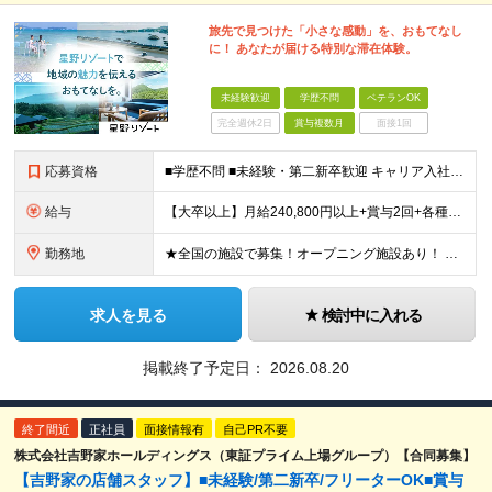
旅先で見つけた「小さな感動」を、おもてなし
に！ あなたが届ける特別な滞在体験。
未経験歓迎
学歴不問
ベテランOK
完全週休2日
賞与複数月
面接1回
応募資格
■学歴不問 ■未経験・第二新卒歓迎 キャリア入社のメンバーは元美容師、営業、教員などさまざま！ 『遠方への引っ越しが可能な方』や『地方に行ってみたい・勤務したい方』なども この機会に新しい人生にチャ
給与
【大卒以上】月給240,800円以上+賞与2回+各種手当 【短大・専門学校卒】月給204,400円以上+賞与2回+各種手当 【上記以外】月給187,000円以上+賞与2回+各種手当 ※経験、資格、能
勤務地
★全国の施設で募集！オープニング施設あり！ ★希望しない転勤原則なし 【積極採用エリア】 ■界 蔵王（26年10月開業予定） ※開業前に入社された場合、全国の星野リゾートの施設で勤務後、開業時期に異
求人を見る
検討中に入れる
掲載終了予定日：
2026.08.20
終了間近
正社員
面接情報有
自己PR不要
株式会社吉野家ホールディングス（東証プライム上場グループ）【合同募集】
【吉野家の店舗スタッフ】■未経験/第二新卒/フリーターOK■賞与