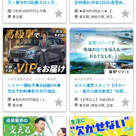
万＋賞与年2回(最大12ヶ月分
定時退社/年休120日/産育休実
支給)◆前職給与保証◆年収
績あり/連休取得OK/賞与年2
◎年収1000万円も可能 ◎複雑な条件やノルマは一切なし！ 頑張った分だけシンプルに還元される給与体系です。 経験者の方には「前職給与保証」をお約束します！ ■月給50万円～80万円（役職手当を含む） ★平均月収：60～70万円程度 ★「〇件以上で支給」といった複雑な条件やノルマの縛りは一切ありません。 お客様に寄り添い、利益が出た分はしっかりとあなたの給与へ還元します！ ※経験・能力を考慮のうえ決定します。 ※試用期間3ヶ月あり。その間の待遇・給与に差異はありません。 ※上記の金額は固定残業代（20時間/5万円～）含んだ金額です。 超過分は別途記載します。
★賞与年2回あり★ 【未経験の方】月給20万7,750円～＋賞与年2回＋残業代全額支給＋交通費支給 【生物系大卒の方】月給21万3,750円～＋賞与年2回＋残業代全額支給＋交通費支給 ★手当が充実★ ・資格手当（実験動物技術者2級：月3,000円、1級：月7,000円） ・家族手当 ・住宅費用補助（転居を伴う転勤の場合：最大5年間支給） ・残業代全額支給 ※入社5年目程度で賞与4.6ヶ月分の支給実績あり ※月給の金額は、能力やスキルを考慮して決定します ※試用期間6ヶ月あり（雇用形態・給与・待遇に差異なし）
1000万可◆オープニング
回/急募求人
東京都
東京都_神奈川県_埼玉県_大阪府_愛知県_茨城県_三重県_京都府_佐賀県
日本交通株式会社 ハイヤー事業部
株式会社星野リゾート・マネジメント
ハイヤー運転手◆未経験OK◆
ホテル運営スタッフ【UIター
完全予約制◆初月40万保証◆
ン・遠方の移住歓迎】*全国募
平均年収600万◆約4ヶ月研修
集*週休3日/年休161日可*未経
★初月40万円保証＋2～6ヶ月目35万円保証 ★平均年収600万円 月給236,000円（一律手当含む）＋運転手当（運転した時間に応じて支給）＋残業代＋賞与年2回 ※基礎研修期間（10日間）は日給1万円を支給します ※試用期間中（3ヶ月）の給与・待遇に差異はありません ※残業代は全額支給します
【大卒以上】月給240,800円以上+賞与2回+各種手当 【短大・専門学校卒】月給204,400円以上+賞与2回+各種手当 【上記以外】月給187,000円以上+賞与2回+各種手当 ※経験、資格、能力等を考慮の上、決定いたします ※残業代全額支給 ※試用期間3ヶ月（条件変更なし）
あり◆運転は1日4hほど
験OK*新規開業あり
東京都
東京都_神奈川県_北海道_青森県_山形県_福島県_栃木県_群馬県_山梨県_長野県_石川県_静岡県_岐阜県_京都府_広島県_島根県_山口県_高知県_長崎県_大分県_鹿児島県_沖縄県