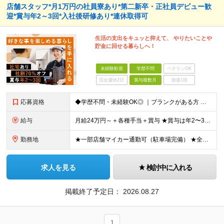
店舗スタッフ*月1万円の社員寮あり*第二新卒・正社員デビュー歓
迎*賞与年2～3回*入社後研修あり*連休取得可
生活の支出をキュッと抑えて、 やりたいことや
貯金に回せる暮らしへ！
未経験歓迎
学歴不問
ベテランOK
完全週休2日
賞与複数月
面接1回
応募資格
◆学歴不問・未経験OK◎ ｜ブランクがある方 ｜転職回数が気になる方 ｜飲食業界にチャレンジしたい方 ｜副業OK どんな方も大歓迎！「やってみたい」という気持ちがあればOKです◎
給与
月給24万円～＋各種手当＋賞与 ★賞与は年2〜3回支給 （7月・12月の年2回＋会社業績により2月に決算賞与あり） ★家賃1万円の格安寮や70%オフの食事補助により、毎月の支出を大幅に抑えられます。
勤務地
★一部店舗マイカー通勤可（駐車場完備） ★全国の各店舗で募集中！続々出店予定！ ■首都圏エリア 埼玉、千葉、東京、神奈川、山梨 ■北日本エリア 北海道、青森、岩手、宮城、秋田、山形、福島、茨城、栃
求人を見る
検討中に入れる
掲載終了予定日：
2026.08.27
1