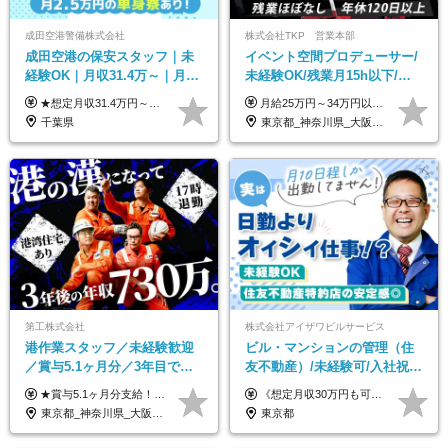
成田空港警備株式会社
株式会社TKP 営業本部
成田空港の保安スタッフ｜未
イベント空間プロデューサー/
経験OK｜月収31.4万～｜月
未経験OK/残業月15h以下/豊
2.5万の単身寮｜住宅手当&家
富な福利厚生/全国募集/平均有
★想定月収31.4万円～＋賞与年2回（59万円以上） ★入社お祝い金15万円支給 ★水道+光熱費無料の家賃がリーズナブルな社員寮(単身寮)あり！ ★住宅手当&家族手当あり 月給24万5000円以上(基本給21万1000円＋業務別手当35,000円)＋賞与年2回（賞与支給額：59万円以上を想定）＋残業代全額 ※みなし残業なし！残業代は全額支給します。 ※資格手当・深夜手当など、様々な手当をご用意しています。 ※入社お祝い金は１か月経過後、3ヶ月経過後、6ヶ月経過後に各5万円ずつ給与に加算して支給いたします。 ※指定の検定資格をお持ちの方には別途手当を支給します。入社後に取得した場合は給与に加算し支給します。 ・施設警備 1級7,000円 2級4,000円 ・交通誘導 1級7,000円 2級4,000円 ・雑踏警備 1級7,000円 2級4,000円 など
月給25万円～34万円以上＋各種手当＋残業代＋賞与年2回（昨年度2～4ヶ月分） 初年度想定年収：350万円～ ＜クラス・経験別の月給目安＞ ■メンバークラス：月給25万円以上 ■店長やSVなどのマネジメント経験者：月給30万円～スタート可 ■リーダークラス：月給34万円以上 ※月給は配属エリア・経験・能力を考慮して決定します（前職の経験・収入をお聞かせください）。 ※上記にはみなし残業手当20～30時間分（メンバー：3万1134円以上、経験5年以上：5万2448円以上、リーダー：5万9441円以上）を含みます。 ※超過分は別途支給いたします。
族手当｜入社祝い金15万
給取得日数14.9日
千葉県
東京都_神奈川県_大阪府_愛知県_北海道_宮城県_静岡県_京都府_広島県_福岡県
第工株式会社
株式会社アイザワビルサービス
港作業スタッフ／未経験歓迎
ビル・マンションの管理（住
／賞与5.1ヶ月分／3年目で年
友不動産）/未経験可/入社祝い
収730万円も可／食事手当あり
金10万円/月収30万円可/40～
★賞与5.1ヶ月分支給！ ★入社3年目・30代で年収730万円の先輩も活躍中！ ★入社1年目・20代で月収29万円の実績あり 月給：22.5万円～30.5万円＋各種手当＋賞与年2回＋残業代全額支給 ※経験・能力などを考慮のうえ決定します ※上記月給には食事手当(5000円／月）を含みます ※残業代は分単位で100％支給いたします ※試用期間3ヶ月。その間の給与・待遇に差異はありません 【月収例】 ◆33.5万円／31歳 入社7か月 ◆38.5万円／32歳 入社1年目 ◆48.4万円／44歳 入社12年目 ※経験・能力などを考慮のうえ決定 ※月収・給与例には休日手当も含みます 【手当詳細】 ◆交通費規定支給（上限3万5000円／月） ◆時間外手当全額支給 ◆休日出勤手当 ◆港湾住宅あり（1R・2万円台～） ◆資格取得支援制度：全額負担 ◆地域手当：関東地区1万円／月
《想定月収30万円も可能！/想定年収380万円》 ■月給24万5000円以上＋賞与年2回(2カ月/2025年実績)＋時間外手当＋資格手当＋役職手当＋交通費 ………… ≪昇給、賞与、および各種諸手当について≫ ◇入社お祝い金（10万円 ※3カ月精勤後支給） ◇昇給/年1回 ◇賞与/年2回(2カ月/2025年実績) ◇時間外手当 ◇資格手当 └・ビル設備管理技能士1級（1万円/月） ・ビル設備管理技能士2級（5000円/月） ・建築物環境衛生管理技術者（1万円/月） ・防火管理技能者（3000円/月） ・消防設備士乙4類（3000円/月） 他 ◇役職手当 └・班長/サブリーダー/リーダー（5000円～2万円/月） ◇物件手当（最大2万円 ※物件により異なる） ◇退職金あり ※経験・年齢・能力を考慮した上、当社規定により優遇いたします。 ※3カ月の試用期間あり。その間の給与や福利厚生に差異はありません。 《モデル年収》 ・入社1年/35歳：年収380万円 ・入社3年/38歳：年収400万円
／年休120日以上
50代活躍/S102
東京都_神奈川県_大阪府_愛知県_兵庫県
東京都