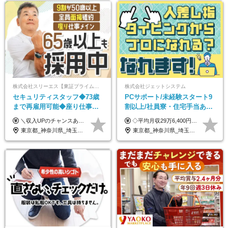
株式会社スリーエス【東証プライム上場グループ】
株式会社ジェットシステム
セキュリティスタッフ◆73歳
PCサポート/未経験スタート9
まで再雇用可能◆座り仕事中
割以上/社員寮・住宅手当あり/
心◆東証プライム上場G◆応
正社員デビューOK/20代～30
＼収入UPのチャンスあり◎昇給も可能です！／ ◆正社員 月給(地域による）＋グレード手当、深夜手当、残業代（全額支給）等の各種手当＋賞与年2回 ＜東京都／神奈川県（横浜市）＞ 月給21万4000円～27万円 ＜埼玉県／千葉県＞ 月給19万90000円～25万1000円 ＜栃木県／茨城県／山梨県＞ 月給18万4000円～23万6000円 【試用期間】 正社員：3ヵ月 アルバイト：なし ※試用期間と本採用後の給与・待遇に差異はありません ※グレード手当、深夜手当の詳細額は面接にてご案内させていただきます ※正社員は60歳定年のため、60代の方は嘱託社員での採用です。給与条件は嘱託給与となり、退職金と賞与がありません ＼正社員は「グレード認定制」という評価あり！制度勤続年数等に応じて入社時から手当を支給／ ◆グレードI：＋2000円（入社時～） ◆グレードII：＋5000円（在籍1年以上＆当社基準に当てはまる方） ◆グレードIII：＋1万円（社内試験の合格者） ◆アルバイト・パート 東京都:時給1226円 神奈川県:時給1225円 千葉県：時給1140円 埼玉県:時給1141円 栃木県:1068円 茨城県:1074円 山梨県:1052円
◇平均月収29万6,400円(各種手当含む) ◇住宅手当⇒最大家賃の半額支給 ◇賞与年2回支給 ■月給22万5,000円以上＋地域手当＋時間外手当＋住宅手当＋家族手当 ※経験やスキルに応じて給与を決定します ※試用期間2ヶ月あり（期間内は時給1,060円以上となります） └地域により上がる可能性があり／例：東京都時給1,370円 └その他待遇に差異なし ＜モデル月収例＞ 1年目：296,400円 3年目：320,000円 【固定残業代について】 なし（残業代は、実際の労働時間に応じて別途全額支給）
募者全員面接◆賞与年2回
代活躍中/全国募集
東京都_神奈川県_埼玉県_千葉県_茨城県_栃木県_山梨県
東京都_神奈川県_埼玉県_千葉県_大阪府_愛知県_北海道_青森県_岩手県_宮城県_秋田県_山形県_福島県_茨城県_群馬県_新潟県_山梨県_長野県_富山県_石川県_静岡県_岐阜県_三重県_兵庫県_京都府_滋賀県_奈良県_和歌山県_広島県_岡山県_鳥取県_島根県_山口県_徳島県_香川県_愛媛県_高知県_福岡県_熊本県_佐賀県_長崎県_大分県_宮崎県_沖縄県