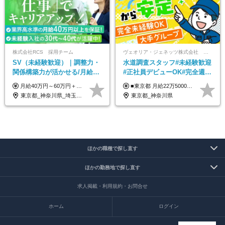
株式会社RCS 採用チーム
ヴェオリア・ジェネッツ株式会社 関東支店 東京業務課
SV（未経験歓迎）｜調整力・
水道調査スタッフ#未経験歓迎
関係構築力が活かせる/月給40
#正社員デビューOK#完全週休
万円以上/30～40代活躍中/6か
2日制#年休125日#資格取得支
月給40万円～60万円＋各種手当＋業績賞与 ◎経験や能力等を考慮し、優遇いたします！ ◎成果により業績賞与を年2回支給します！ 上記月給には、固定残業代として 「60,800円～95,000円（28時間分）」を含む。 超過分は別途全額支給します。
■東京都 月給22万5000円（東京地域手当3万円含）～25万円＋残業代全額支給＋各種手当 ■神奈川県 月給19万5000円～24万円＋残業代全額支給＋各種手当 ※年齢・経験を考慮し決定 ※試用期間3ヶ月（期間中の給与・待遇に差異はありません） ◆通勤手当あり（全額支給） ◆昇給年1回、賞与年2回。世界最大級の環境企業グループならではの安定した給与体系です。
月間の研修充実
援有#社員数千人以上
東京都_神奈川県_埼玉県_千葉県_大阪府_愛知県_北海道_青森県_岩手県_宮城県_秋田県_山形県_福島県_茨城県_栃木県_群馬県_新潟県_山梨県_長野県_富山県_石川県_福井県_静岡県_岐阜県_三重県_兵庫県_京都府_滋賀県_奈良県_和歌山県_広島県_岡山県_鳥取県_島根県_山口県_徳島県_香川県_愛媛県_高知県_福岡県_熊本県_佐賀県_長崎県_大分県_宮崎県_鹿児島県_沖縄県
東京都_神奈川県
ほかの職種で探し直す
ほかの勤務地で探し直す
求人掲載・利用規約・お問合せ
ホーム
ログイン