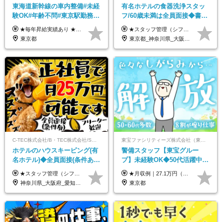
東海道新幹線の車内整備#未経
有名ホテルの食器洗浄スタッ
験OK#年齢不問#東京駅勤務
フ/60歳未満は全員面接◆書類
#59歳まで正社員登用可＆登用
選考なし◆ブランクOK◆月25
★毎年昇給実績あり ★入社3年で430万円も可(正社員登用された場合) ■入社時月収例：25万2840円(1万2040円×21日)＋賞与支給実績有（年2回・2025年度） 日給1万2040円 ※別途「超過勤務手当、祝繁手当、特殊手当」の支給有 ※試用期間中（2ヶ月）の待遇・雇用形態に差異はございません
★スタッフ管理（シフト調整など）の経験があれば【月給28万円以上】 ★賞与支給実績：基本給の2ヶ月分～3ヶ月分 ＝＝ライフスタイルに合わせて働き方を選べます＝＝ ■正社員 ＜未経験者＞月給25万円～35万円＋賞与年2回 ＜経験者＞月給28万円～35万円＋賞与年2回 ※経験やスキルに応じて決定します ※残業代全額支給 ※試用期間（3ヶ月間）中の雇用形態や待遇に差異はありません ※正社員の場合、転勤の可能性あり ■契約社員 月給22万円～＋残業代全額支給 ※契約社員の場合、賞与の支給および転勤の可能性はありません ※勤務時間や勤務日数の希望があればご相談に応じます ※試用期間なし ※契約の更新 有(勤務状況により判断する) 更新上限 有(通算契約期間の上限 1年/更新回数の上限 なし)
実績多数！
万～ ◆40～50代活躍
東京都
東京都_神奈川県_大阪府_愛知県_北海道_京都府_福岡県_沖縄県
C-TEC株式会社/B・TEC株式会社/S・TEC株式会社【合同募集】
東宝ファシリティーズ株式会社（東宝株式会社100％出資）
ホテルのハウスキーピング(有
警備スタッフ【東宝グルー
名ホテル)◆全員面接(条件あ
プ】未経験OK◆50代活躍中
り)◆未経験OK◆リゾート地
◆1勤務で2日分休み◆8割が座
★スタッフ管理（シフト調整など）の経験があれば【月給28万円以上】 ★賞与支給実績：基本給の2ヶ月分～3ヶ月分 ＝＝ライフスタイルに合わせて働き方を選べます＝＝ ■正社員 ＜未経験者＞月給25万円(寮なしの場合)～35万円＋賞与年2回 ＜経験者＞月給28万円～35万円＋賞与年2回 ※寮をご利用の場合は月給22万円～ ※経験やスキルに応じて決定します ※残業代全額支給 ※試用期間（3ヶ月間）中の雇用形態や待遇に差異はありません ※正社員の場合、転勤の可能性あり ■契約社員 月給22万円～＋残業代全額支給 ※契約社員の場合、賞与の支給および転勤の可能性はありません ※勤務時間や勤務日数の希望があればご相談に応じます ※試用期間なし ※契約の更新 有(勤務状況により判断する) 更新上限 有(通算契約期間の上限 1年/更新回数の上限 なし)
★月収例｜27.1万円（月給+残業代2.4万円+資格手当0.2万円+家族手当0.85万円） ★賞与年2回＆充実した手当あり！ ■月給23万6,500円～＋賞与年2回＋各種手当 ┗月給には職務手当19,500円、調整手当15,000円、住宅手当18,500円、契約社員手当1,500円を含みます ※試用期間4ヶ月(期間中の給与・待遇の差異はありません) ━━━━━━━━━━ 各種手当も充実！ ━━━━━━━━━━ ★家族手当 ★役付手当 ★資格手当 ★年末年始勤務手当 ★交通費支給（月5万円以内／6ヶ月分の定期代を支給） ★残業・深夜残業手当（全額支給） ━━━━━━━━━━ 給与支給日は毎月25日です ━━━━━━━━━━ 例：1月1日付入社の場合 1月25日に基本給+変動しない手当を支給 2月25日に前月分の残業手当など変動する手当を支給
も選べる◆月25万円
り仕事◆賞与年2回
神奈川県_大阪府_愛知県_北海道_兵庫県_京都府_広島県_福岡県_大分県_宮崎県_鹿児島県_沖縄県
東京都