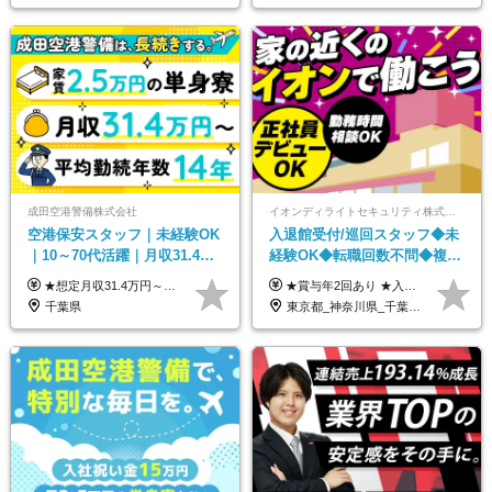
成田空港警備株式会社
イオンディライトセキュリティ株式会社（イオングループ）
空港保安スタッフ｜未経験OK
入退館受付/巡回スタッフ◆未
｜10～70代活躍｜月収31.4万
経験OK◆転職回数不問◆複数
&賞与年2回｜家族・住宅手当
勤務地で募集中◆ブランクあ
★想定月収31.4万円～＋賞与年2回（59万円以上） ★入社お祝い金15万円支給 ★水道+光熱費無料の家賃がリーズナブルな社員寮(単身寮)あり！ 月給24万5000円以上(基本給21万1000円＋業務別手当35,000円)＋賞与年2回（賞与支給額：59万円以上を想定）＋残業代全額 ※みなし残業なし！残業代は全額支給します。 ※資格手当・深夜手当など、様々な手当をご用意しています。 ※入社お祝い金は１か月経過後、3ヶ月経過後、6ヶ月経過後に各5万円ずつ給与に加算して支給いたします。 ※指定の検定資格をお持ちの方には別途手当を支給します。入社後に取得した場合は給与に加算し支給します。 ・施設警備 1級7,000円 2級4,000円 ・交通誘導 1級7,000円 2級4,000円 ・雑踏警備 1級7,000円 2級4,000円 など
★賞与年2回あり ★入社祝い金3万円支給 ★出産祝い金や育児支援金などの手当も充実！ ≪給与モデル≫ 【東京】基本給27万2780円/月給＋時間外手当（25h） 【愛知】基本給25万4990円/月給＋時間外手当（25h） 【大阪】基本給25万4990円/月給＋時間外手当（25h） 【福岡】基本給23万7200円/月給＋時間外手当（25h） -------------- ▽各地の給与は下記をご確認ください！ ■北海道 月給20万円～ ■東北 月給20万円～ ■北関東 埼玉／月給22万5000円～ 茨城・群馬・新潟／月給20万円～ ■南関東 東京・神奈川／月給23万円～ 千葉／月給22万5000円～ 山梨／月給20万円～ ■中部 愛知／月給21万5000円～ 長野・岐阜・三重／月給20万円～ ■関西 大阪／月給21万5000円～ 京都・兵庫／月給21万円～ 滋賀・奈良／月給20万円～ ■中四国 岡山・山口・四国・広島／月給20万円～ ■九州 福岡・鹿児島・長崎／月給20万円～
｜光熱費0円の単身寮
りOK◆室内業務がメイン
千葉県
東京都_神奈川県_千葉県_北海道_福島県_長野県_岐阜県_三重県_京都府_福岡県