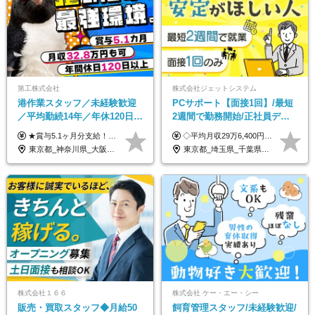
第工株式会社
株式会社ジェットシステム
港作業スタッフ／未経験歓迎
PCサポート【面接1回】/最短
／平均勤続14年／年休120日以
2週間で勤務開始/正社員デビ
上／食事手当・家族手当あり
ュー歓迎/未経験9割以上/社員
★賞与5.1ヶ月分支給！ ★入社3年目・30代で年収730万円の先輩も活躍中！ ★入社1年目・20代で月収29万円の実績あり 月給：22.5万円～30.5万円＋各種手当＋賞与年2回＋残業代全額支給 ※経験・能力などを考慮のうえ決定します ※上記月給には食事手当(5000円／月）を含みます ※残業代は分単位で100％支給いたします ※試用期間3ヶ月。その間の給与・待遇に差異はありません 【月収例】 ◆33.5万円／31歳 入社7か月 ◆38.5万円／32歳 入社1年目 ◆48.4万円／44歳 入社12年目 ※経験・能力などを考慮のうえ決定 ※月収・給与例には休日手当も含みます 【手当詳細】 ◆交通費規定支給（上限3万5000円／月） ◆時間外手当全額支給 ◆休日出勤手当 ◆港湾住宅あり（1R・2万円台～） ◆資格取得支援制度：全額負担 ◆地域手当：関東地区1万円／月
◇平均月収29万6,400円(各種手当含む) ◇住宅手当⇒最大家賃の半額支給 ◇賞与年2回支給 ■月給22万5,000円以上＋地域手当＋時間外手当＋住宅手当＋家族手当 ※経験やスキルに応じて給与を決定します ※試用期間2ヶ月あり（期間内は時給1,060円以上となります） └地域により上がる可能性があり／例：東京都時給1,370円 └その他待遇に差異なし ＜モデル月収例＞ 1年目：296,400円 3年目：320,000円 【固定残業代について】 なし（残業代は、実際の労働時間に応じて別途全額支給）
／賞与5.1ヶ月分
寮・住宅手当あり
東京都_神奈川県_大阪府_愛知県_兵庫県
東京都_埼玉県_千葉県_愛知県_北海道_群馬県_長野県_富山県_石川県_静岡県_香川県_高知県_熊本県_長崎県_沖縄県
株式会社１６６
株式会社 ケー・エー・シー
販売・買取スタッフ◆月給50
飼育管理スタッフ/未経験歓迎/