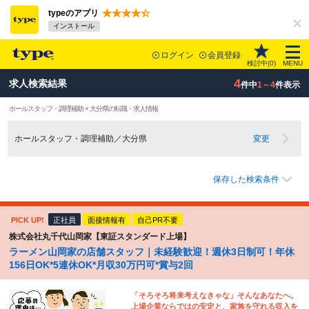
typeのアプリ
インストール
ログイン
会員登録
検討中(
0
)
MENU
4
求人検索結果
件中
1～4
件表示
ホールスタッフ・調理補助 × 大分県の転職・求人情報
ホールスタッフ・調理補助／大分県
変更
保存した検索条件
PICK UP!
正社員
面接情報有
自己PR不要
株式会社丸千代山岡家【東証スタンダード上場】
ラーメン山岡家の店舗スタッフ｜未経験歓迎！週休3日制可！年休
156日OK*5連休OK*月収30万円可*賞与2回
「そろそろ将来考えなきゃな」そんなあなたへ。
上場企業ならではの安定と、家族を守れる収入を