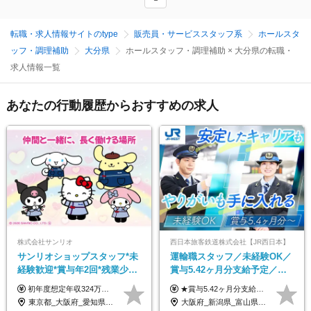
転職・求人情報サイトのtype
販売員・サービススタッフ系
ホールスタ
ッフ・調理補助
大分県
ホールスタッフ・調理補助 × 大分県の転職・
求人情報一覧
あなたの行動履歴からおすすめの求人
株式会社サンリオ
西日本旅客鉄道株式会社【JR西日本】
サンリオショップスタッフ*未
運輸職スタッフ／未経験OK／
経験歓迎*賞与年2回*残業少な
賞与5.42ヶ月分支給予定／残
め*産育休取得実績豊富*可愛
業月11h程／年休119日+有給
初年度想定年収324万円～690万円！ ◆全国一律 月給230,000円～＋賞与＋通勤手当＋役職手当＋時間外手当 《手当充実！》 ＊昇給/年1回 ＊賞与/年2回（7月/12月） ＊通勤手当：交通費支給（規定あり） ＊時間外手当 ＊販売職手当 ＊役職手当 《キャリアパス》 ▼店長（32歳）／年収400万円 ▼トレーナー（37歳）／年収500万円 ▼SV（40歳）／年収570万円 ※SVとして活躍された場合、574万円以上に昇給も目指せます。 日頃のお店での頑張りをしっかり評価する体制を整えており、 ご自身の努力次第で昇給する制度を用意しています！ 《ゆくゆくは・・・》 ■店舗スタッフをとりまとめ、お店づくりを主体で行う店長へ ■複数店舗を統括するトレーナーへとキャリアアップ ■様々な規模の店舗を経験しSVとして活躍した後は、本社の教育担当や店舗支援を担う本部スタッフとして活躍いただけます。 ※経験・能力を考慮の上、当社規定により優遇いたします。 ※入社日から6カ月間の試用期間あり。その間の待遇に差異はありません。
★賞与5.42ヶ月分支給予定あり！ （大卒以上）月給24万1,692円～39万5,780円＋各種手当＋賞与2回 （高卒以上）月給22万2,662円～39万5,780円＋各種手当＋賞与2回 ※上記は2025年度新卒支払額（京阪神地区）となります ※勤務地・学歴で異なり、ご経験・能力等をふまえた金額を加算します ※残業代は別途全額支給します ※当社規程に基づき決定します ※試用期間あり（3ヶ月／待遇に変更はありません） ※基本給以外の諸手当として扶養・職務・時間外・通勤手当等を支給します ※京阪神地区以外の勤務地の場合 月給（大卒）23万0,706円～／月給（高卒）21万2,541円～となります
い制服*社割有
平均18.7日
東京都_大阪府_愛知県_北海道_栃木県_静岡県_兵庫県_京都府_福岡県
大阪府_新潟県_富山県_石川県_福井県_三重県_兵庫県_京都府_滋賀県_奈良県_和歌山県_広島県_岡山県_鳥取県_島根県_山口県_福岡県