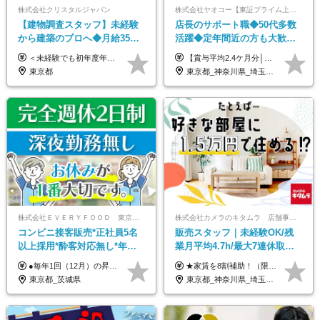
株式会社クリスタルジャパン
株式会社ヤオコー【東証プライム上場グループ】
【建物調査スタッフ】未経験
店長のサポート職◆50代多数
から建築のプロへ◆月給35万
活躍◆定年間近の方も大歓
円～＋賞与年2回◆官公庁・
迎！◆出勤はお昼から◆平均
＜未経験でも初年度年収490万円～＞ ◆月給35万円～65万円＋賞与年2回（7月・12月） 【なぜ未経験に35万円を払えるのか】 UR都市機構様・日本郵政様・官公庁との直取引で中間マージンがなく、修繕・緊急対応だけで年4,000～5,000件。仕事が途切れない基盤があるため、調査を担う人材に相応の給与を支払えます。 【昇給について】 年齢や社歴ではなく、成長と貢献に応じて昇給する仕組みです。1回の昇給で年収100万円UPした社員もいます。 ※経験・スキルに応じて加給・優遇いたします ※試用期間3ヶ月（その間の給与・待遇に差異はありません） ※上記月給には、固定残業代（月45時間分／8.8万円～16.5万円）を含みます。超過分は別途全額支給します ※実際の残業は月平均10時間程度です。固定残業代は残業の有無にかかわらず全額支給します 【固定残業代について】 固定残業45時間分（88,000円～165,000円）を含む ※超過分は別途全額支給
【賞与平均2.4ケ月分│決算賞与も20年以上連続で支給中！】 ＜月収例＞ 月収29万円（地域限定正社員／残業代・各種手当含む） 月収26万円（契約社員／残業代・各種手当含む） ◆月給：月給258,400円～361,500円＋残業代＋各種手当 ※給与は前職での経験、スキルを考慮し、決定します ※残業代は全額支給します ※契約社員としてご入社いただく方は、賞与額に差異あり。詳細は面接でお話しします ※試用期間3ヶ月あり。条件に変更はありません ※契約社員の場合：契約期間12カ月（更新あり） ※60歳未満でご入社いただいた方も、60歳になったタイミングで雇用形態は契約社員に切り替えとなります。
UR直取引◆残業月10h
賞与2.4ヶ月分◆残業少なめ
東京都
東京都_神奈川県_埼玉県_千葉県_茨城県_栃木県_群馬県
株式会社ＥＶＥＲＹＦＯＯＤ 東京本社
株式会社カメラのキタムラ 店舗事業部【カメラのキタムラ】
コンビニ接客販売*正社員5名
販売スタッフ｜未経験OK/残
以上採用*酔客対応無し*年休
業月平均4.7h/最大7連休取得
120日～*創業59年の安定基盤*
可/全国募集/家賃8割を会社が
●毎年1回（12月）の昇給で給与にしっかり反映！ ●賞与年2回あり（6月・12月） 月給26万円＋賞与年2回＋交通費全額支給 役職の有無にかかわらず、日々の頑張りは正当に評価します！ リーダー・店長昇格後は等級に合わせて給与UP＋役職手当があるので、 納得感を持って働くことができます◎ ※経験・スキルを考慮の上、決定します ※上記金額には固定残業代（21時間分・3万7300円以上）を含みます。超過分は別途全額支給します ※試用期間3ヶ月間あり（期間中の給与・待遇に差異はありません）
★家賃を8割補助！（限度額は地域により異なる） ※転勤による引っ越しが発生する場合 ＝＝＝＝＝＝＝＝＝＝＝＝＝＝＝＝＝＝＝＝＝＝＝ 例えば、家賃7.5万円なら6万円は会社で負担。 あなたが支払うのは、たったの1.5万円です！ 年間では自己負担額が約72万ほどお得になります！ ＝＝＝＝＝＝＝＝＝＝＝＝＝＝＝＝＝＝＝＝＝＝＝ 月給22万8,700円～26万3,100円＋賞与年2回（初回の支給は当社規定による）＋残業手当 ＜実際の給与例＞ *24歳:月給23万4,700円＋賞与年2回（初回の支給は当社規定による）＋残業手当＋諸手当 ※上記はあくまで参考月給です。ご経歴・年齢を考慮し、当社規定により決定します ※評価により昇給あり ※残業代は別途支給あり ※試用期間2ヶ月あり（期間中の給与・待遇に差異はありません） 【実在する社員の年収モデル】 年収530万円（30歳） 年収820万円（40歳） 【入社時の想定年収】 330万円～900万円
コンビニ経験者優遇
負担/賞与年2回
東京都_茨城県
東京都_神奈川県_埼玉県_千葉県_大阪府_愛知県_北海道_青森県_宮城県_秋田県_山形県_茨城県_群馬県_新潟県_長野県_富山県_静岡県_三重県_兵庫県_京都府_広島県_岡山県_鳥取県_山口県_徳島県_香川県_愛媛県_福岡県_熊本県_佐賀県_長崎県_大分県_宮崎県_鹿児島県