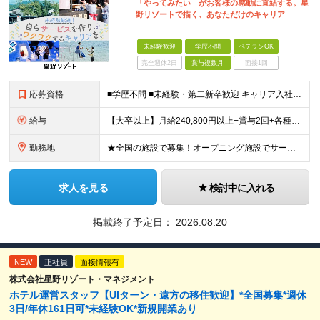
「やってみたい」がお客様の感動に直結する。星
野リゾートで描く、あなただけのキャリア
未経験歓迎
学歴不問
ベテランOK
完全週休2日
賞与複数月
面接1回
応募資格
■学歴不問 ■未経験・第二新卒歓迎 キャリア入社のメンバーは元美容師、営業、教員などさまざま！ これまでの経験やあなたらしい視点を活かして よりよいサービスを生み出していきましょう！
給与
【大卒以上】月給240,800円以上+賞与2回+各種手当 【短大・専門学校卒】月給204,400円以上+賞与2回+各種手当 【上記以外】月給187,000円以上+賞与2回+各種手当 ※経験、資格、能
勤務地
★全国の施設で募集！オープニング施設でサービスを作っていきたい方は大歓迎！ ★希望しない転勤は原則なし 【積極採用エリア】 ■界 蔵王（26年10月開業予定） ※開業前に入社された場合、全国の星野リ
求人を見る
検討中に入れる
掲載終了予定日：
2026.08.20
NEW
正社員
面接情報有
株式会社星野リゾート・マネジメント
ホテル運営スタッフ【UIターン・遠方の移住歓迎】*全国募集*週休
3日/年休161日可*未経験OK*新規開業あり