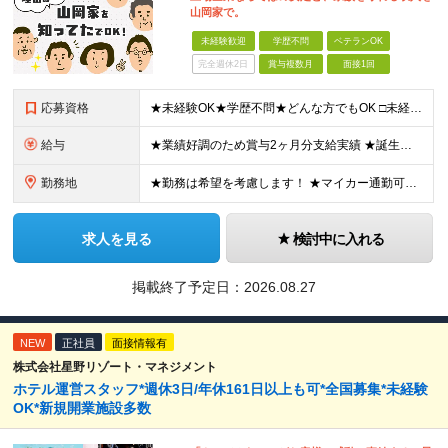
山岡家で。
未経験歓迎
学歴不問
ベテランOK
完全週休2日
賞与複数月
面接1回
応募資格
★未経験OK★学歴不問★どんな方でもOK □未経験・第二新卒・フリーター □ブランクがある方 □転職回数が気になる方 □飲食業界にチャレンジしたい方 「やってみたい」という気持ちがあれば、皆さん大
給与
★業績好調のため賞与2ヶ月分支給実績 ★誕生日手当など手当充実 ★年2回昇給チャンス有＆入社1年で店長昇格可 ★残業代全額支給（1分単位で支給） 【週休3日制の場合】 月給25万8,960円以上（固
勤務地
★勤務は希望を考慮します！ ★マイカー通勤可（駐車場完備） ★全国の各店舗で募集中！続々出店予定！ ～国内300店舗、47都道府県への展開を目標に出店中！～ ▼積極採用地域▼ ・中部（富山、石川、
求人を見る
検討中に入れる
掲載終了予定日：
2026.08.27
NEW
正社員
面接情報有
株式会社星野リゾート・マネジメント
ホテル運営スタッフ*週休3日/年休161日以上も可*全国募集*未経験
OK*新規開業施設多数