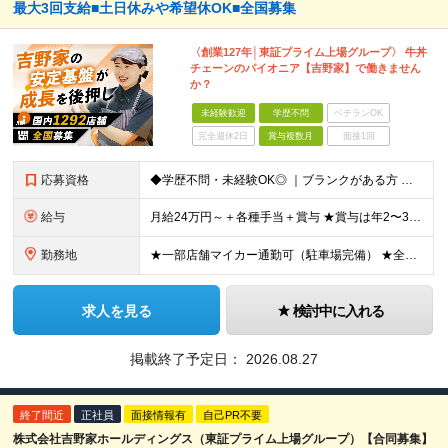
最大3回支給■土日休みや希望休OK■全国募集
〈創業127年│東証プライム上場グループ〉 牛丼
チェーンのパイオニア【吉野家】で働きません
か？
未経験歓迎
学歴不問
ベテランOK
完全週休2日
賞与複数月
面接1回
応募資格
◆学歴不問・未経験OK◎ ｜ブランクがある方 ｜転職回数が気になる方 ｜飲食業界にチャレンジしたい方 ｜副業OK どんな方も大歓迎！「やってみたい」という気持ちがあればOKです◎
給与
月給24万円～＋各種手当＋賞与 ★賞与は年2〜3回支給 （7月・12月の年2回＋会社業績により2月に決算賞与あり） ★家賃1万円の格安寮や70%オフの食事補助により、毎月の支出を大幅に抑えられます。
勤務地
★一部店舗マイカー通勤可（駐車場完備） ★全国の各店舗で募集中！続々出店予定！ ■首都圏エリア 埼玉、千葉、東京、神奈川、山梨 ■北日本エリア 北海道、青森、岩手、宮城、秋田、山形、福島、茨城、栃
求人を見る
検討中に入れる
掲載終了予定日：
2026.08.27
終了間近
正社員
面接情報有
自己PR不要
株式会社吉野家ホールディングス（東証プライム上場グループ）【合同募集】