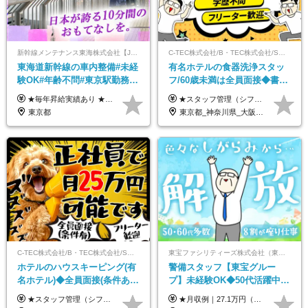
新幹線メンテナンス東海株式会社【JR東海グループ】
C-TEC株式会社/B・TEC株式会社/S・TEC株式会社【合同募集】
東海道新幹線の車内整備#未経
有名ホテルの食器洗浄スタッ
験OK#年齢不問#東京駅勤務
フ/60歳未満は全員面接◆書類
#59歳まで正社員登用可＆登用
選考なし◆ブランクOK◆月25
★毎年昇給実績あり ★入社3年で430万円も可(正社員登用された場合) ■入社時月収例：25万2840円(1万2040円×21日)＋賞与支給実績有（年2回・2025年度） 日給1万2040円 ※別途「超過勤務手当、祝繁手当、特殊手当」の支給有 ※試用期間中（2ヶ月）の待遇・雇用形態に差異はございません
★スタッフ管理（シフト調整など）の経験があれば【月給28万円以上】 ★賞与支給実績：基本給の2ヶ月分～3ヶ月分 ＝＝ライフスタイルに合わせて働き方を選べます＝＝ ■正社員 ＜未経験者＞月給25万円～35万円＋賞与年2回 ＜経験者＞月給28万円～35万円＋賞与年2回 ※経験やスキルに応じて決定します ※残業代全額支給 ※試用期間（3ヶ月間）中の雇用形態や待遇に差異はありません ※正社員の場合、転勤の可能性あり ■契約社員 月給22万円～＋残業代全額支給 ※契約社員の場合、賞与の支給および転勤の可能性はありません ※勤務時間や勤務日数の希望があればご相談に応じます ※試用期間なし ※契約の更新 有(勤務状況により判断する) 更新上限 有(通算契約期間の上限 1年/更新回数の上限 なし)
実績多数！
万～ ◆40～50代活躍
東京都
東京都_神奈川県_大阪府_愛知県_北海道_京都府_福岡県_沖縄県
C-TEC株式会社/B・TEC株式会社/S・TEC株式会社【合同募集】
東宝ファシリティーズ株式会社（東宝株式会社100％出資）
ホテルのハウスキーピング(有
警備スタッフ【東宝グルー
名ホテル)◆全員面接(条件あ
プ】未経験OK◆50代活躍中
り)◆未経験OK◆リゾート地
◆1勤務で2日分休み◆8割が座
★スタッフ管理（シフト調整など）の経験があれば【月給28万円以上】 ★賞与支給実績：基本給の2ヶ月分～3ヶ月分 ＝＝ライフスタイルに合わせて働き方を選べます＝＝ ■正社員 ＜未経験者＞月給25万円(寮なしの場合)～35万円＋賞与年2回 ＜経験者＞月給28万円～35万円＋賞与年2回 ※寮をご利用の場合は月給22万円～ ※経験やスキルに応じて決定します ※残業代全額支給 ※試用期間（3ヶ月間）中の雇用形態や待遇に差異はありません ※正社員の場合、転勤の可能性あり ■契約社員 月給22万円～＋残業代全額支給 ※契約社員の場合、賞与の支給および転勤の可能性はありません ※勤務時間や勤務日数の希望があればご相談に応じます ※試用期間なし ※契約の更新 有(勤務状況により判断する) 更新上限 有(通算契約期間の上限 1年/更新回数の上限 なし)
★月収例｜27.1万円（月給+残業代2.4万円+資格手当0.2万円+家族手当0.85万円） ★賞与年2回＆充実した手当あり！ ■月給23万6,500円～＋賞与年2回＋各種手当 ┗月給には職務手当19,500円、調整手当15,000円、住宅手当18,500円、契約社員手当1,500円を含みます ※試用期間4ヶ月(期間中の給与・待遇の差異はありません) ━━━━━━━━━━ 各種手当も充実！ ━━━━━━━━━━ ★家族手当 ★役付手当 ★資格手当 ★年末年始勤務手当 ★交通費支給（月5万円以内／6ヶ月分の定期代を支給） ★残業・深夜残業手当（全額支給） ━━━━━━━━━━ 給与支給日は毎月25日です ━━━━━━━━━━ 例：1月1日付入社の場合 1月25日に基本給+変動しない手当を支給 2月25日に前月分の残業手当など変動する手当を支給
も選べる◆月25万円
り仕事◆賞与年2回