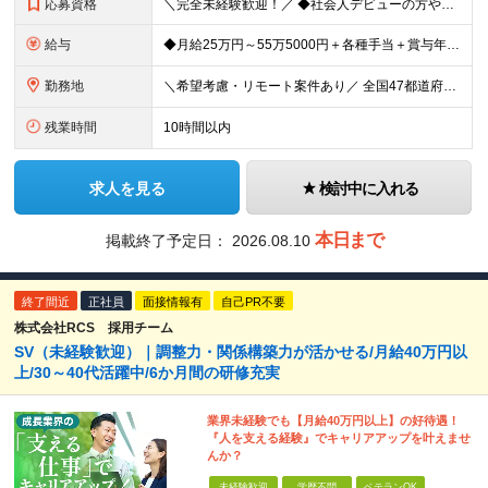
応募資格
＼完全未経験歓迎！／ ◆社会人デビューの方やフリーターの方もOK ◆第二新卒OK ◆学歴不問 ～まずは「話を聞いてみたい」という気持ちでOKです！～ 私たちは「ゼロから育てる」ことを前提の採用を
給与
◆月給25万円～55万5000円＋各種手当＋賞与年1回 ※上記には固定残業代（月20時間／3万2400円）を含みます。超過分は別途支給します。 ※試用期間3～6ヶ月あり。期間中の給与は【給与欄】を
勤務地
＼希望考慮・リモート案件あり／ 全国47都道府県のプロジェクト先 └好きな場所で勤務可能！◎ └Web系の総合職採用の場合、 デビュー後はフルリモート（完全在宅）案件8割！ ◎転勤の有無については
残業時間
10時間以内
求人を見る
検討中に入れる
本日まで
掲載終了予定日：
2026.08.10
終了間近
正社員
面接情報有
自己PR不要
株式会社RCS 採用チーム
SV（未経験歓迎）｜調整力・関係構築力が活かせる/月給40万円以
上/30～40代活躍中/6か月間の研修充実
業界未経験でも【月給40万円以上】の好待遇！
『人を支える経験』でキャリアアップを叶えませ
んか？
未経験歓迎
学歴不問
ベテランOK