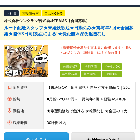
正社員
面接情報有
自己PR不要
株式会社シンクラン/株式会社TEAMS【合同募集】
ルート配送スタッフ★未経験歓迎★日勤のみ★賞与年2回★全国募
集★週休3日可(拠点による)★長距離＆深夜配送なし
＼応募資格を満たす方全員と面接します／ 良い
トコづくしの「正社員」にすぐなれる！
未経験歓迎
学歴不問
ベテランOK
完全週休2日
賞与複数月
面接1回
応募資格
【未経験OK｜応募資格を満たす方全員面接｜20代～40代多数活躍中！】 ◎学歴不問 ◎前職不問 ◎転職回数不問 ◎普通運転免許（AT限定可）をお持ちの方 ◎44歳以下の方（※長期のキャリア形成を図るた
給与
■月給229,000円～＋賞与年2回 ※経験やスキルにより考慮いたします ※試用期間は全国共通で1～3ヶ月あり（習熟度により変動：給与・その他条件の差異なし） ※上記には固定残業代を含みます（エリアに
勤務地
★希望勤務地で働ける ★転勤なし ★全国のコカ・コーラ社営業所で募集中 ※エリア詳細は以下よりご確認ください。
残業時間
30時間以内