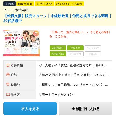
その他
面接情報有
自己PR不要
話を聞きたい応募可
ヒトモア株式会社
【転職支援】販売スタッフ｜未経験歓迎｜仲間と成長できる環境｜
20代活躍中
「仕事って、意外と楽しい。」 そう思える毎日
を、ここから。
未経験歓迎
学歴不問
ベテランOK
完全週休2日
賞与複数月
面接1回
応募資格
◎「人柄」や「意欲」重視の選考です ＼特別なスキル・経験は必要なし／ ￣￣￣￣￣￣￣￣￣￣￣￣￣￣￣￣ ■完全未経験歓迎 ■学歴不問 ■第二新卒歓迎 ■既卒、フリーターの方もOK ＼こんな方が向い
給与
月給25万円以上＋賞与＋手当 ※経験・スキルを考慮して決定します ※インセンティブが発生する案件もあります。 ※企業により内容は一部変更となる可能性があります。 ※試用期間・残業代については、紹介先
勤務地
【転勤なし／在宅勤務、フルリモートもあり】 ≪47都道府県から選べる勤務地≫ 東京、神奈川、埼玉、千葉、大阪、愛知、福岡など好きな地域で働けます！ 【東京・渋谷本社】 〒150-0041 東京都渋谷
働き方
リモートワークがメイン
求人を見る
検討中に入れる