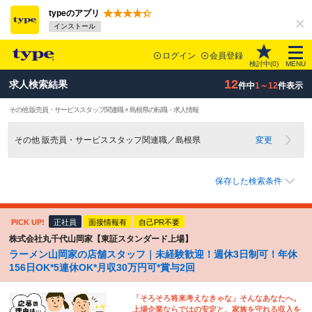
typeのアプリ
インストール
ログイン
会員登録
検討中(
0
)
MENU
12
求人検索結果
件中
1～12
件表示
その他 販売員・サービススタッフ関連職 × 島根県の転職・求人情報
その他 販売員・サービススタッフ関連職／島根県
変更
保存した検索条件
PICK UP!
正社員
面接情報有
自己PR不要
株式会社丸千代山岡家【東証スタンダード上場】
ラーメン山岡家の店舗スタッフ｜未経験歓迎！週休3日制可！年休
156日OK*5連休OK*月収30万円可*賞与2回
「そろそろ将来考えなきゃな」そんなあなたへ。
上場企業ならではの安定と、家族を守れる収入を