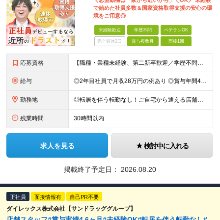
＼志望動機は「家から近いから」でOK／ 未経験
で始めた社員多数＆国家資格取得支援の安心の環
境をご用意◎
未経験歓迎
学歴不問
ベテランOK
完全週休2日
賞与複数月
面接1回
応募資格
【職種・業種未経験、第二新卒歓迎／学歴不問】 ◎社会人デビューの方も大歓迎！ ≪こんな方にピッタリ≫ □ 家の近くでまずは正社員として一歩を踏み出したい □ 安定した上場グループ企業で長く働きたい
給与
◎2年目社員で月収28万円の例あり ◎賞与年間4.6か月分支給あり（昨年度実績） ◎借り上げ社宅制度や従業員購買制度など生活にうれしい制度完備 月給17万3200円～33万6500円＋各種手当＋賞与
勤務地
◎転居を伴う転勤なし！ご自宅から通える店舗への配属です。 ◎車・バイク・自転車通勤OK！（ガソリン代支給(規定あり)／駐車場完備） 【全国各地の『ダイレックス』各店舗】 ※関東エリア、九州エリア、中
残業時間
30時間以内
求人を見る
検討中に入れる
掲載終了予定日：
2026.08.20
正社員
面接情報有
自己PR不要
ダイレックス株式会社【サンドラッググループ】
店舗スタッフ#賞与実績4.6ヶ月#未経験OK#転居を伴う転勤なし#