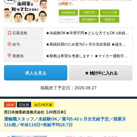
山岡家で。
未経験歓迎
学歴不問
ベテランOK
完全週休2日
賞与複数月
面接1回
応募資格
★未経験OK★学歴不問★どんな方でもOK □未経験・第二新卒・フリーター □ブランクがある方 □転職回数が気になる方 □飲食業界にチャレンジしたい方 「やってみたい」という気持ちがあれば、皆さん大
給与
★業績好調のため賞与2ヶ月分支給実績 ★誕生日手当など手当充実 ★年2回昇給チャンス有＆入社1年で店長昇格可 ★残業代全額支給（1分単位で支給） 【週休3日制の場合】 月給25万8,960円以上（固
勤務地
★勤務は希望を考慮します！ ★マイカー通勤可（駐車場完備） ★全国の各店舗で募集中！続々出店予定！ ～国内300店舗、47都道府県への展開を目標に出店中！～ ▼積極採用地域▼ ・中部（富山、石川、
求人を見る
検討中に入れる
掲載終了予定日：
2026.08.27
NEW
正社員
自己PR不要
西日本旅客鉄道株式会社【JR西日本】
運輸職スタッフ／未経験OK／賞与5.42ヶ月分支給予定／残業月
11h程／年休119日+有給平均18.7日