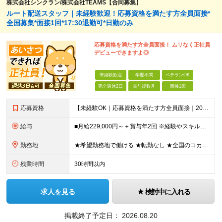
株式会社シンクラン/株式会社TEAMS【合同募集】
ルート配送スタッフ｜未経験歓迎！応募資格を満たす方全員面接*
全国募集*面接1回*17:30退勤可*日勤のみ
応募資格を満たす方全員面接！ ムリなく正社員
デビューできますよ◎
未経験歓迎
学歴不問
ベテランOK
完全週休2日
賞与複数月
面接1回
応募資格
【未経験OK｜応募資格を満たす方全員面接｜20代～40代多数活躍中！】 ◎学歴不問 ◎前職不問 ◎転職回数不問 ◎普通運転免許（AT限定可）をお持ちの方 ◎44歳以下の方（※長期のキャリア形成を図るた
給与
■月給229,000円～＋賞与年2回 ※経験やスキルにより考慮いたします ※試用期間は全国共通で1～3ヶ月あり（習熟度により変動：給与・その他条件の差異なし） ※上記には固定残業代を含みます（エリアに
勤務地
★希望勤務地で働ける ★転勤なし ★全国のコカ・コーラ社営業所で募集中 ※エリア詳細は以下よりご確認ください。
残業時間
30時間以内
求人を見る
検討中に入れる
掲載終了予定日：
2026.08.20