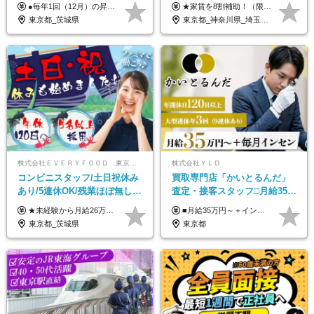
120日～*創業59年の安定基盤*
可/全国募集/家賃8割を会社が
●毎年1回（12月）の昇給で給与にしっかり反映！ ●賞与年2回あり（6月・12月） 月給26万円＋賞与年2回＋交通費全額支給 役職の有無にかかわらず、日々の頑張りは正当に評価します！ リーダー・店長昇格後は等級に合わせて給与UP＋役職手当があるので、 納得感を持って働くことができます◎ ※経験・スキルを考慮の上、決定します ※上記金額には固定残業代（21時間分・3万7300円以上）を含みます。超過分は別途全額支給します ※試用期間3ヶ月間あり（期間中の給与・待遇に差異はありません）
★家賃を8割補助！（限度額は地域により異なる） ※転勤による引っ越しが発生する場合 ＝＝＝＝＝＝＝＝＝＝＝＝＝＝＝＝＝＝＝＝＝＝＝ 例えば、家賃7.5万円なら6万円は会社で負担。 あなたが支払うのは、たったの1.5万円です！ 年間では自己負担額が約72万ほどお得になります！ ＝＝＝＝＝＝＝＝＝＝＝＝＝＝＝＝＝＝＝＝＝＝＝ 月給22万8,700円～26万3,100円＋賞与年2回（初回の支給は当社規定による）＋残業手当 ＜実際の給与例＞ *24歳:月給23万4,700円＋賞与年2回（初回の支給は当社規定による）＋残業手当＋諸手当 ※上記はあくまで参考月給です。ご経歴・年齢を考慮し、当社規定により決定します ※評価により昇給あり ※残業代は別途支給あり ※試用期間2ヶ月あり（期間中の給与・待遇に差異はありません） 【実在する社員の年収モデル】 年収530万円（30歳） 年収820万円（40歳） 【入社時の想定年収】 330万円～900万円
コンビニ経験者優遇
負担/賞与年2回
東京都_茨城県
東京都_神奈川県_埼玉県_千葉県_大阪府_愛知県_北海道_青森県_宮城県_秋田県_山形県_茨城県_群馬県_新潟県_長野県_富山県_静岡県_三重県_兵庫県_京都府_広島県_岡山県_鳥取県_山口県_徳島県_香川県_愛媛県_福岡県_熊本県_佐賀県_長崎県_大分県_宮崎県_鹿児島県
株式会社ＥＶＥＲＹＦＯＯＤ 東京本社
株式会社ＹＬＤ
コンビニスタッフ/土日祝休み
買取専⾨店「かいとるんだ」
あり/5連休OK/残業ほぼ無し/
査定・接客スタッフ□⽉給35万
賞与年2回/トイレ掃除・夜勤
円以上＋毎⽉インセン□年休
★未経験から月給26万円スタート！ ★毎年1回（12月）の昇給＋賞与（年2回）で給与にしっかり反映！ 月給26万円＋賞与年2回＋交通費全額支給 ※リーダー・店長昇格後は基本給2万円UP＋役職手当支給 ※経験・スキルを考慮の上、決定します ※上記金額には固定残業代（21時間分・3万7300円以上）を含みます。超過分は別途全額支給します ※試用期間3ヶ月間あり（期間中の給与・待遇に差異はありません）
■月給35万円～＋インセンティブ＋各種手当 ※固定残業代（月45時間分87,600円～）を含む。超過した場合は別途残業代を支給いたします ※経験・年齢などを考慮の上、決定します ※試用期間3ヶ月あり（待遇に変動なし）
無し/面接1回
120日以上□土日休み
東京都_茨城県
東京都