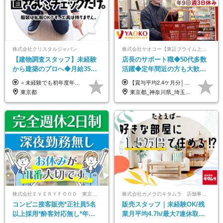
株式会社クリスタルジャパン
株式会社ヤオコー【東証プライム上場グループ】
【建物調査スタッフ】未経験
店長のサポート職◆50代多数
から建築のプロへ◆月給35万
活躍◆定年間近の方も大歓
円～＋賞与年2回◆官公庁・
迎！◆出勤はお昼から◆平均
＜未経験でも初年度年収490万円～＞ ◆月給35万円～65万円＋賞与年2回（7月・12月） 【なぜ未経験に35万円を払えるのか】 UR都市機構様・日本郵政様・官公庁との直取引で中間マージンがなく、修繕・緊急対応だけで年4,000～5,000件。仕事が途切れない基盤があるため、調査を担う人材に相応の給与を支払えます。 【昇給について】 年齢や社歴ではなく、成長と貢献に応じて昇給する仕組みです。1回の昇給で年収100万円UPした社員もいます。 ※経験・スキルに応じて加給・優遇いたします ※試用期間3ヶ月（その間の給与・待遇に差異はありません） ※上記月給には、固定残業代（月45時間分／8.8万円～16.5万円）を含みます。超過分は別途全額支給します ※実際の残業は月平均10時間程度です。固定残業代は残業の有無にかかわらず全額支給します 【固定残業代について】 固定残業45時間分（88,000円～165,000円）を含む ※超過分は別途全額支給
【賞与平均2.4ケ月分│決算賞与も20年以上連続で支給中！】 ＜月収例＞ 月収29万円（地域限定正社員／残業代・各種手当含む） 月収26万円（契約社員／残業代・各種手当含む） ◆月給：月給258,400円～361,500円＋残業代＋各種手当 ※給与は前職での経験、スキルを考慮し、決定します ※残業代は全額支給します ※契約社員としてご入社いただく方は、賞与額に差異あり。詳細は面接でお話しします ※試用期間3ヶ月あり。条件に変更はありません ※契約社員の場合：契約期間12カ月（更新あり） ※60歳未満でご入社いただいた方も、60歳になったタイミングで雇用形態は契約社員に切り替えとなります。
UR直取引◆残業月10h
賞与2.4ヶ月分◆残業少なめ
東京都
東京都_神奈川県_埼玉県_千葉県_茨城県_栃木県_群馬県
株式会社ＥＶＥＲＹＦＯＯＤ 東京本社
株式会社カメラのキタムラ 店舗事業部【カメラのキタムラ】
コンビニ接客販売*正社員5名
販売スタッフ｜未経験OK/残
以上採用*酔客対応無し*年休
業月平均4.7h/最大7連休取得