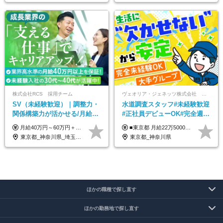
株式会社RCS 採用チーム
ヴェオリア・ジェネッツ株式会社 関東支店 東京業務課
SV（未経験歓迎）｜調整力・
水道調査スタッフ#未経験歓迎
関係構築力が活かせる/月給40
#正社員デビューOK#完全週休
万円以上/30～40代活躍中/6か
2日制#年休125日#資格取得支
月給40万円～60万円＋各種手当＋業績賞与 ◎経験や能力等を考慮し、優遇いたします！ ◎成果により業績賞与を年2回支給します！ 上記月給には、固定残業代として 「60,800円～95,000円（28時間分）」を含む。 超過分は別途全額支給します。
■東京都 月給22万5000円（東京地域手当3万円含）～25万円＋残業代全額支給＋各種手当 ■神奈川県 月給19万5000円～24万円＋残業代全額支給＋各種手当 ※年齢・経験を考慮し決定 ※試用期間3ヶ月（期間中の給与・待遇に差異はありません） ◆通勤手当あり（全額支給） ◆昇給年1回、賞与年2回。世界最大級の環境企業グループならではの安定した給与体系です。
月間の研修充実
援有#社員数千人以上
東京都_神奈川県_埼玉県_千葉県_大阪府_愛知県_北海道_青森県_岩手県_宮城県_秋田県_山形県_福島県_茨城県_栃木県_群馬県_新潟県_山梨県_長野県_富山県_石川県_福井県_静岡県_岐阜県_三重県_兵庫県_京都府_滋賀県_奈良県_和歌山県_広島県_岡山県_鳥取県_島根県_山口県_徳島県_香川県_愛媛県_高知県_福岡県_熊本県_佐賀県_長崎県_大分県_宮崎県_鹿児島県_沖縄県
東京都_神奈川県
ほかの職種で探し直す
ほかの勤務地で探し直す