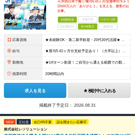
≪JR西日本で働く/賞与5.42ヶ月/定着率92％≫ 1
日500万人の「ありがとう」を支える、接客のお
仕事。
未経験歓迎
学歴不問
ベテランOK
完全週休2日
賞与複数月
面接1回
応募資格
★未経験OK・第二新卒歓迎・20代30代活躍★ ☆高卒以上 ☆社会人経験（就労経験）がある方 業界・ポジション・年数は不問です！ 「誰もが知る大手企業で働きたい」 「1人より、チームで仕事がした
給与
★賞与5.42ヶ月分支給予定あり！ （大卒以上）月給24万1,692円～39万5,780円＋各種手当＋賞与2回 （高卒以上）月給22万2,662円～39万5,780円＋各種手当＋賞与2回 ※上記は
勤務地
★U/Iターン歓迎！ご自宅から通える範囲での勤務となります ★JR西日本本社（大阪市北区）または、当社事業エリア内（北陸から北九州まで）の各支社で勤務 ※関西に本社あり※ 〈近畿エリア〉 三重県（
残業時間
20時間以内
求人を見る
検討中に入れる
掲載終了予定日：
2026.08.31
NEW
正社員
自己PR不要
話を聞きたい応募可
株式会社レソリューション