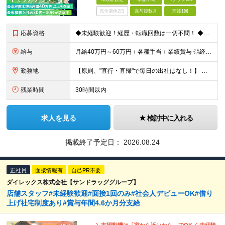
完全週休2日
賞与複数月
面接1回
応募資格
◆未経験歓迎！経歴・転職回数は一切不問！ ◆異業界出身の30代・40代も活躍中！ ◆U・Iターン希望の方も歓迎（引越費用規定あり） 【応募要件】 ■高卒以上 ■普通自動車運転免許（AT限定可） ■基
給与
月給40万円～60万円＋各種手当＋業績賞与 ◎経験や能力等を考慮し、優遇いたします！ ◎成果により業績賞与を年2回支給します！ 上記月給には、固定残業代として 「60,800円～95,000円（28
勤務地
【原則、"直行・直帰"で毎日の出社はなし！】 東京・埼玉・千葉・神奈川などを中心とした 周辺エリアの現場に「直行・直帰」となります！ ■関東第一第二支部 埼玉県八潮市大字二丁目1142-2 ◎最寄り
残業時間
30時間以内
求人を見る
検討中に入れる
掲載終了予定日：
2026.08.24
正社員
面接情報有
自己PR不要
ダイレックス株式会社【サンドラッググループ】
店舗スタッフ#未経験歓迎#面接1回のみ#社会人デビューOK#借り
上げ社宅制度あり#賞与年間4.6か月分支給