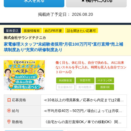
求人を見る
検討中に入れる
掲載終了予定日：
2026.08.20
業務委託
面接情報有
自己PR不要
話を聞きたい応募可
株式会社サウンドテクニカ
家電修理スタッフ*未経験者採用*月収100万円可*直行直帰*売上補
填制度あり*充実の研修制度あり
働く日も、休む日も、自分で決める。 AIに出来
ないスキルを手に入れ、時間も収入も自分でコン
トロール◎
未経験歓迎
学歴不問
ベテランOK
完全週休2日
賞与複数月
面接1回
応募資格
≪10名以上の増員募集／応募から内定までは2週間！≫ ≪未経験スタートが90％以上／必要なのは自動車免許のみ≫ ★20～40代を中心に幅広い世代の方が活躍中！ ■学歴不問 ■未経験OK ■普通自動車免
給与
≪平均月収40万～50万円／場合によっては月収100万円も可≫ ≪1年目想定年収480万円～600万円！≫ ◆完全出来高制 ※開業後、5ヶ月間は売上補填制度あり（売上額による） ◎技術研修期間(2ヶ
勤務地
《自宅からの直行直帰OK／車での移動OK》 関東、近畿、東海、九州、北海道、東北、北陸、中国の各エリア ★希望地域を優先します ・南関東エリア(神奈川/東京/埼玉/千葉) ・近畿エリア(大阪/兵庫/