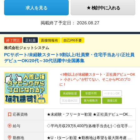
求人を見る
検討中に入れる
掲載終了予定日：
2026.08.27
終了間近
正社員
面接情報有
自己PR不要
株式会社ジェットシステム
PCサポート/未経験スタート9割以上/社員寮・住宅手当あり/正社員
デビューOK/20代～30代活躍中/全国募集
＜9割以上が未経験スタート・正社員デビューOK
＞ 小さい“ぃ”が打てない、そこからPCのプロ
に！
未経験歓迎
学歴不問
ベテランOK
完全週休2日
賞与複数月
面接1回
応募資格
★未経験・フリーター歓迎 ★正社員デビューOK ★学歴不問 ＼人柄採用を実施中です！／ しっかりと研修できる体制が整っているので、 スキルや経歴は重視していません。 あなたのお人柄や熱意で、選考を行
給与
◇平均月収29万6,400円(各種手当含む) ◇住宅手当⇒最大家賃の半額支給 ◇賞与年2回支給 ■月給22万5,000円以上＋地域手当＋時間外手当＋住宅手当＋家族手当 ※経験やスキルに応じて給与を
勤務地
★U・Iターン歓迎 ★勤務地は希望を最大限考慮 ★自宅の近くで働きたい方にもピッタリ！ 全国44都道府県（栃木県・福井県・鹿児島県を除く）の家電量販店内の「PCコーナー」にて勤務いただきます。 ※