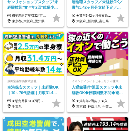
サンリオショップスタッフ*未
運輸職スタッフ／未経験OK／
経験歓迎*賞与年2回*残業少な
賞与5.42ヶ月分支給予定／残
め*産育休取得実績豊富*可愛
業月11h程／年休119日+有給
初年度想定年収324万円～690万円！ ◆全国一律 月給230,000円～＋賞与＋通勤手当＋役職手当＋時間外手当 《手当充実！》 ＊昇給/年1回 ＊賞与/年2回（7月/12月） ＊通勤手当：交通費支給（規定あり） ＊時間外手当 ＊販売職手当 ＊役職手当 《キャリアパス》 ▼店長（32歳）／年収400万円 ▼トレーナー（37歳）／年収500万円 ▼SV（40歳）／年収570万円 ※SVとして活躍された場合、574万円以上に昇給も目指せます。 日頃のお店での頑張りをしっかり評価する体制を整えており、 ご自身の努力次第で昇給する制度を用意しています！ 《ゆくゆくは・・・》 ■店舗スタッフをとりまとめ、お店づくりを主体で行う店長へ ■複数店舗を統括するトレーナーへとキャリアアップ ■様々な規模の店舗を経験しSVとして活躍した後は、本社の教育担当や店舗支援を担う本部スタッフとして活躍いただけます。 ※経験・能力を考慮の上、当社規定により優遇いたします。 ※入社日から6カ月間の試用期間あり。その間の待遇に差異はありません。
★賞与5.42ヶ月分支給予定あり！ （大卒以上）月給24万1,692円～39万5,780円＋各種手当＋賞与2回 （高卒以上）月給22万2,662円～39万5,780円＋各種手当＋賞与2回 ※上記は2025年度新卒支払額（京阪神地区）となります ※勤務地・学歴で異なり、ご経験・能力等をふまえた金額を加算します ※残業代は別途全額支給します ※当社規程に基づき決定します ※試用期間あり（3ヶ月／待遇に変更はありません） ※基本給以外の諸手当として扶養・職務・時間外・通勤手当等を支給します ※京阪神地区以外の勤務地の場合 月給（大卒）23万0,706円～／月給（高卒）21万2,541円～となります
い制服*社割有
平均18.7日
東京都_大阪府_愛知県_北海道_栃木県_静岡県_兵庫県_京都府_福岡県
大阪府_新潟県_富山県_石川県_福井県_三重県_兵庫県_京都府_滋賀県_奈良県_和歌山県_広島県_岡山県_鳥取県_島根県_山口県_福岡県
成田空港警備株式会社
イオンディライトセキュリティ株式会社（イオングループ）
空港保安スタッフ｜未経験OK
入退館受付/巡回スタッフ◆未
｜10～70代活躍｜月収31.4万
経験OK◆転職回数不問◆複数
&賞与年2回｜家族・住宅手当
勤務地で募集中◆ブランクあ
★想定月収31.4万円～＋賞与年2回（59万円以上） ★入社お祝い金15万円支給 ★水道+光熱費無料の家賃がリーズナブルな社員寮(単身寮)あり！ 月給24万5000円以上(基本給21万1000円＋業務別手当35,000円)＋賞与年2回（賞与支給額：59万円以上を想定）＋残業代全額 ※みなし残業なし！残業代は全額支給します。 ※資格手当・深夜手当など、様々な手当をご用意しています。 ※入社お祝い金は１か月経過後、3ヶ月経過後、6ヶ月経過後に各5万円ずつ給与に加算して支給いたします。 ※指定の検定資格をお持ちの方には別途手当を支給します。入社後に取得した場合は給与に加算し支給します。 ・施設警備 1級7,000円 2級4,000円 ・交通誘導 1級7,000円 2級4,000円 ・雑踏警備 1級7,000円 2級4,000円 など
★賞与年2回あり ★入社祝い金3万円支給 ★出産祝い金や育児支援金などの手当も充実！ ≪給与モデル≫ 【東京】基本給27万2780円/月給＋時間外手当（25h） 【愛知】基本給25万4990円/月給＋時間外手当（25h） 【大阪】基本給25万4990円/月給＋時間外手当（25h） 【福岡】基本給23万7200円/月給＋時間外手当（25h） -------------- ▽各地の給与は下記をご確認ください！ ■北海道 月給20万円～ ■東北 月給20万円～ ■北関東 埼玉／月給22万5000円～ 茨城・群馬・新潟／月給20万円～ ■南関東 東京・神奈川／月給23万円～ 千葉／月給22万5000円～ 山梨／月給20万円～ ■中部 愛知／月給21万5000円～ 長野・岐阜・三重／月給20万円～ ■関西 大阪／月給21万5000円～ 京都・兵庫／月給21万円～ 滋賀・奈良／月給20万円～ ■中四国 岡山・山口・四国・広島／月給20万円～ ■九州 福岡・鹿児島・長崎／月給20万円～
｜光熱費0円の単身寮
りOK◆室内業務がメイン
千葉県
東京都_神奈川県_千葉県_北海道_福島県_長野県_岐阜県_三重県_京都府_福岡県