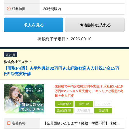
残業時間
20時間以内
求人を見る
検討中に入れる
掲載終了予定日：
2026.09.10
正社員
株式会社アスティ
【買取PR職】★平均月給82万円★未経験歓迎★入社祝い金15万
円!!◎充実研修
未経験で平均月収82万円を実現!? 入社祝い金15
万円×マンション寮完備で、 キャリアと理想の毎
日を全力応援
未経験歓迎
学歴不問
ベテランOK
完全週休2日
賞与複数月
面接1回
応募資格
【全員面接いたします！経験・学歴不問】 未経験から稼ぎたい人＜第二新卒・社会人デビュー歓迎＞ ☆職種・業種未経験歓迎！未経験から稼げる環境です。 ◇人柄・意欲重視の選考！◇ 面接はお互いのことを知