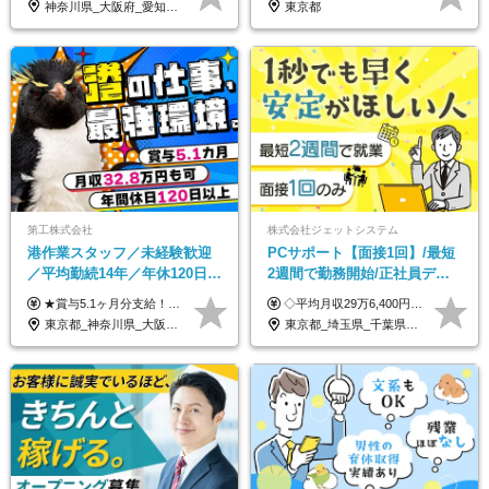
神奈川県_大阪府_愛知県_北海道_兵庫県_京都府_広島県_福岡県_大分県_宮崎県_鹿児島県_沖縄県
東京都
第工株式会社
株式会社ジェットシステム
港作業スタッフ／未経験歓迎
PCサポート【面接1回】/最短
／平均勤続14年／年休120日以
2週間で勤務開始/正社員デビ
上／食事手当・家族手当あり
ュー歓迎/未経験9割以上/社員
★賞与5.1ヶ月分支給！ ★入社3年目・30代で年収730万円の先輩も活躍中！ ★入社1年目・20代で月収29万円の実績あり 月給：22.5万円～30.5万円＋各種手当＋賞与年2回＋残業代全額支給 ※経験・能力などを考慮のうえ決定します ※上記月給には食事手当(5000円／月）を含みます ※残業代は分単位で100％支給いたします ※試用期間3ヶ月。その間の給与・待遇に差異はありません 【月収例】 ◆33.5万円／31歳 入社7か月 ◆38.5万円／32歳 入社1年目 ◆48.4万円／44歳 入社12年目 ※経験・能力などを考慮のうえ決定 ※月収・給与例には休日手当も含みます 【手当詳細】 ◆交通費規定支給（上限3万5000円／月） ◆時間外手当全額支給 ◆休日出勤手当 ◆港湾住宅あり（1R・2万円台～） ◆資格取得支援制度：全額負担 ◆地域手当：関東地区1万円／月
◇平均月収29万6,400円(各種手当含む) ◇住宅手当⇒最大家賃の半額支給 ◇賞与年2回支給 ■月給22万5,000円以上＋地域手当＋時間外手当＋住宅手当＋家族手当 ※経験やスキルに応じて給与を決定します ※試用期間2ヶ月あり（期間内は時給1,060円以上となります） └地域により上がる可能性があり／例：東京都時給1,370円 └その他待遇に差異なし ＜モデル月収例＞ 1年目：296,400円 3年目：320,000円 【固定残業代について】 なし（残業代は、実際の労働時間に応じて別途全額支給）
／賞与5.1ヶ月分
寮・住宅手当あり
東京都_神奈川県_大阪府_愛知県_兵庫県
東京都_埼玉県_千葉県_愛知県_北海道_群馬県_長野県_富山県_石川県_静岡県_香川県_高知県_熊本県_長崎県_沖縄県