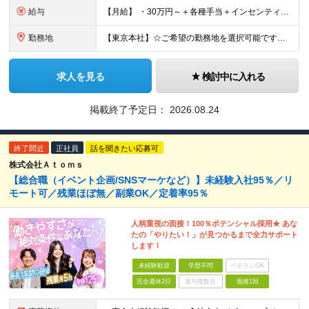
給与
【月給】 ・30万円～＋各種手当＋インセンティブ ・試用期間(6ヶ月) ※固定残業代は、時間外労働の有無に関わらず月34時間分を月5.6万円支給 ※上記を超える時間外労働分は追加で支給 ※試用期間中の
勤務地
【東京本社】☆ご希望の勤務地を選択可能です！U・Iターン歓迎 〒171-0021 東京都豊島区西池袋２丁目３９－８ ■新宿営業所 「新宿御苑前駅」より徒歩5分、「新宿三丁目駅」より徒歩8分 東京都新
求人を見る
検討中に入れる
掲載終了予定日：
2026.08.24
終了間近
正社員
話を聞きたい応募可
株式会社Ａｔｏｍｓ
【総合職（イベント企画/SNSマーケなど）】未経験入社95％／リ
モート可／残業ほぼ無／副業OK／定着率95％
人柄重視の面接！100％ポテンシャル採用★ あな
たの「やりたい！」が見つかるまで全力サポート
します！
未経験歓迎
学歴不問
ベテランOK
完全週休2日
賞与複数月
面接1回