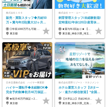
株式会社１６６
株式会社 ケー・エー・シー
販売・買取スタッフ◆月給50
飼育管理スタッフ/未経験歓迎/
万＋賞与年2回(最大12ヶ月分
定時退社/年休120日/産育休実
支給)◆前職給与保証◆年収
績あり/連休取得OK/賞与年2
◎年収1000万円も可能 ◎複雑な条件やノルマは一切なし！ 頑張った分だけシンプルに還元される給与体系です。 経験者の方には「前職給与保証」をお約束します！ ■月給50万円～80万円（役職手当を含む） ★平均月収：60～70万円程度 ★「〇件以上で支給」といった複雑な条件やノルマの縛りは一切ありません。 お客様に寄り添い、利益が出た分はしっかりとあなたの給与へ還元します！ ※経験・能力を考慮のうえ決定します。 ※試用期間3ヶ月あり。その間の待遇・給与に差異はありません。 ※上記の金額は固定残業代（20時間/5万円～）含んだ金額です。 超過分は別途記載します。
★賞与年2回あり★ 【未経験の方】月給20万7,750円～＋賞与年2回＋残業代全額支給＋交通費支給 【生物系大卒の方】月給21万3,750円～＋賞与年2回＋残業代全額支給＋交通費支給 ★手当が充実★ ・資格手当（実験動物技術者2級：月3,000円、1級：月7,000円） ・家族手当 ・住宅費用補助（転居を伴う転勤の場合：最大5年間支給） ・残業代全額支給 ※入社5年目程度で賞与4.6ヶ月分の支給実績あり ※月給の金額は、能力やスキルを考慮して決定します ※試用期間6ヶ月あり（雇用形態・給与・待遇に差異なし）
1000万可◆オープニング
回/急募求人
東京都
東京都_神奈川県_埼玉県_大阪府_愛知県_茨城県_三重県_京都府_佐賀県
日本交通株式会社 ハイヤー事業部
株式会社星野リゾート・マネジメント
ハイヤー運転手◆未経験OK◆
ホテル運営スタッフ【UIター
完全予約制◆初月40万保証◆
ン・遠方の移住歓迎】*全国募
平均年収600万◆約4ヶ月研修
集*週休3日/年休161日可*未経
★初月40万円保証＋2～6ヶ月目35万円保証 ★平均年収600万円 月給236,000円（一律手当含む）＋運転手当（運転した時間に応じて支給）＋残業代＋賞与年2回 ※基礎研修期間（10日間）は日給1万円を支給します ※試用期間中（3ヶ月）の給与・待遇に差異はありません ※残業代は全額支給します
【大卒以上】月給240,800円以上+賞与2回+各種手当 【短大・専門学校卒】月給204,400円以上+賞与2回+各種手当 【上記以外】月給187,000円以上+賞与2回+各種手当 ※経験、資格、能力等を考慮の上、決定いたします ※残業代全額支給 ※試用期間3ヶ月（条件変更なし）
あり◆運転は1日4hほど
験OK*新規開業あり
東京都
東京都_神奈川県_北海道_青森県_山形県_福島県_栃木県_群馬県_山梨県_長野県_石川県_静岡県_岐阜県_京都府_広島県_島根県_山口県_高知県_長崎県_大分県_鹿児島県_沖縄県