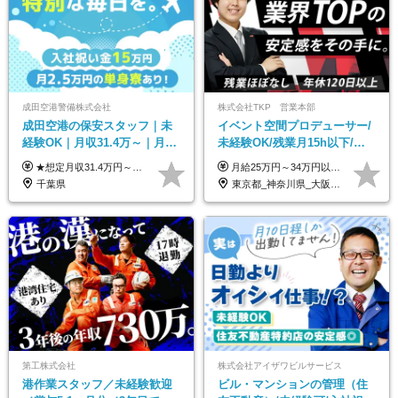
成田空港警備株式会社
株式会社TKP 営業本部
成田空港の保安スタッフ｜未
イベント空間プロデューサー/
経験OK｜月収31.4万～｜月
未経験OK/残業月15h以下/豊
2.5万の単身寮｜住宅手当&家
富な福利厚生/全国募集/平均有
★想定月収31.4万円～＋賞与年2回（59万円以上） ★入社お祝い金15万円支給 ★水道+光熱費無料の家賃がリーズナブルな社員寮(単身寮)あり！ ★住宅手当&家族手当あり 月給24万5000円以上(基本給21万1000円＋業務別手当35,000円)＋賞与年2回（賞与支給額：59万円以上を想定）＋残業代全額 ※みなし残業なし！残業代は全額支給します。 ※資格手当・深夜手当など、様々な手当をご用意しています。 ※入社お祝い金は１か月経過後、3ヶ月経過後、6ヶ月経過後に各5万円ずつ給与に加算して支給いたします。 ※指定の検定資格をお持ちの方には別途手当を支給します。入社後に取得した場合は給与に加算し支給します。 ・施設警備 1級7,000円 2級4,000円 ・交通誘導 1級7,000円 2級4,000円 ・雑踏警備 1級7,000円 2級4,000円 など
月給25万円～34万円以上＋各種手当＋残業代＋賞与年2回（昨年度2～4ヶ月分） 初年度想定年収：350万円～ ＜クラス・経験別の月給目安＞ ■メンバークラス：月給25万円以上 ■店長やSVなどのマネジメント経験者：月給30万円～スタート可 ■リーダークラス：月給34万円以上 ※月給は配属エリア・経験・能力を考慮して決定します（前職の経験・収入をお聞かせください）。 ※上記にはみなし残業手当20～30時間分（メンバー：3万1134円以上、経験5年以上：5万2448円以上、リーダー：5万9441円以上）を含みます。 ※超過分は別途支給いたします。
族手当｜入社祝い金15万
給取得日数14.9日
千葉県
東京都_神奈川県_大阪府_愛知県_北海道_宮城県_静岡県_京都府_広島県_福岡県
第工株式会社
株式会社アイザワビルサービス
港作業スタッフ／未経験歓迎
ビル・マンションの管理（住