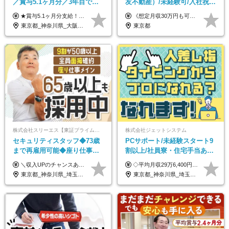
／賞与5.1ヶ月分／3年目で年
友不動産）/未経験可/入社祝い
収730万円も可／食事手当あり
金10万円/月収30万円可/40～
★賞与5.1ヶ月分支給！ ★入社3年目・30代で年収730万円の先輩も活躍中！ ★入社1年目・20代で月収29万円の実績あり 月給：22.5万円～30.5万円＋各種手当＋賞与年2回＋残業代全額支給 ※経験・能力などを考慮のうえ決定します ※上記月給には食事手当(5000円／月）を含みます ※残業代は分単位で100％支給いたします ※試用期間3ヶ月。その間の給与・待遇に差異はありません 【月収例】 ◆33.5万円／31歳 入社7か月 ◆38.5万円／32歳 入社1年目 ◆48.4万円／44歳 入社12年目 ※経験・能力などを考慮のうえ決定 ※月収・給与例には休日手当も含みます 【手当詳細】 ◆交通費規定支給（上限3万5000円／月） ◆時間外手当全額支給 ◆休日出勤手当 ◆港湾住宅あり（1R・2万円台～） ◆資格取得支援制度：全額負担 ◆地域手当：関東地区1万円／月
《想定月収30万円も可能！/想定年収380万円》 ■月給24万5000円以上＋賞与年2回(2カ月/2025年実績)＋時間外手当＋資格手当＋役職手当＋交通費 ………… ≪昇給、賞与、および各種諸手当について≫ ◇入社お祝い金（10万円 ※3カ月精勤後支給） ◇昇給/年1回 ◇賞与/年2回(2カ月/2025年実績) ◇時間外手当 ◇資格手当 └・ビル設備管理技能士1級（1万円/月） ・ビル設備管理技能士2級（5000円/月） ・建築物環境衛生管理技術者（1万円/月） ・防火管理技能者（3000円/月） ・消防設備士乙4類（3000円/月） 他 ◇役職手当 └・班長/サブリーダー/リーダー（5000円～2万円/月） ◇物件手当（最大2万円 ※物件により異なる） ◇退職金あり ※経験・年齢・能力を考慮した上、当社規定により優遇いたします。 ※3カ月の試用期間あり。その間の給与や福利厚生に差異はありません。 《モデル年収》 ・入社1年/35歳：年収380万円 ・入社3年/38歳：年収400万円
／年休120日以上
50代活躍/S102
東京都_神奈川県_大阪府_愛知県_兵庫県
東京都
株式会社スリーエス【東証プライム上場グループ】
株式会社ジェットシステム
セキュリティスタッフ◆73歳
PCサポート/未経験スタート9
まで再雇用可能◆座り仕事中
割以上/社員寮・住宅手当あり/
心◆東証プライム上場G◆応
正社員デビューOK/20代～30
＼収入UPのチャンスあり◎昇給も可能です！／ ◆正社員 月給(地域による）＋グレード手当、深夜手当、残業代（全額支給）等の各種手当＋賞与年2回 ＜東京都／神奈川県（横浜市）＞ 月給21万4000円～27万円 ＜埼玉県／千葉県＞ 月給19万90000円～25万1000円 ＜栃木県／茨城県／山梨県＞ 月給18万4000円～23万6000円 【試用期間】 正社員：3ヵ月 アルバイト：なし ※試用期間と本採用後の給与・待遇に差異はありません ※グレード手当、深夜手当の詳細額は面接にてご案内させていただきます ※正社員は60歳定年のため、60代の方は嘱託社員での採用です。給与条件は嘱託給与となり、退職金と賞与がありません ＼正社員は「グレード認定制」という評価あり！制度勤続年数等に応じて入社時から手当を支給／ ◆グレードI：＋2000円（入社時～） ◆グレードII：＋5000円（在籍1年以上＆当社基準に当てはまる方） ◆グレードIII：＋1万円（社内試験の合格者） ◆アルバイト・パート 東京都:時給1226円 神奈川県:時給1225円 千葉県：時給1140円 埼玉県:時給1141円 栃木県:1068円 茨城県:1074円 山梨県:1052円
◇平均月収29万6,400円(各種手当含む) ◇住宅手当⇒最大家賃の半額支給 ◇賞与年2回支給 ■月給22万5,000円以上＋地域手当＋時間外手当＋住宅手当＋家族手当 ※経験やスキルに応じて給与を決定します ※試用期間2ヶ月あり（期間内は時給1,060円以上となります） └地域により上がる可能性があり／例：東京都時給1,370円 └その他待遇に差異なし ＜モデル月収例＞ 1年目：296,400円 3年目：320,000円 【固定残業代について】 なし（残業代は、実際の労働時間に応じて別途全額支給）
募者全員面接◆賞与年2回
代活躍中/全国募集
東京都_神奈川県_埼玉県_千葉県_茨城県_栃木県_山梨県
東京都_神奈川県_埼玉県_千葉県_大阪府_愛知県_北海道_青森県_岩手県_宮城県_秋田県_山形県_福島県_茨城県_群馬県_新潟県_山梨県_長野県_富山県_石川県_静岡県_岐阜県_三重県_兵庫県_京都府_滋賀県_奈良県_和歌山県_広島県_岡山県_鳥取県_島根県_山口県_徳島県_香川県_愛媛県_高知県_福岡県_熊本県_佐賀県_長崎県_大分県_宮崎県_沖縄県