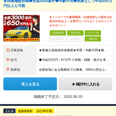
車両整備総合職◆全国3000案件◆年齢不問◆残業なしで年収650万
円以上も可能
★メーカーでの新車開発～完成検査など案件は全
国3000件以上！★専門コンサルタントがキャリア
をサポート！
未経験歓迎
学歴不問
ベテランOK
完全週休2日
賞与複数月
面接1回
応募資格
★整備士資格保持者優遇★学歴・年齢不問★整備経験者・既卒者・第二新卒・車業界経験者・未経験者歓迎！ ◎経験や資格を活かしてキャリアアップしたい方 ◎ライフスタイルに合った働き方を求めている方 ◎技術
給与
◆月給25万円～67万円 ※資格・経験・能力を考慮の上、優遇 ※現年収・年齢・経験・資格・能力等、総合的に考慮し、決定します。 ※自動車整備の実務経験がある方はご相談ください！ ※試用期間有(同待遇/
勤務地
全国各地にある勤務先での募集。3000カ所以上から希望を考慮し決定。 ★転居を伴う転勤なし。 ★遠方からのご応募も歓迎！引越など赴任に伴う費用、家賃は全額負担します（会社規定による）。 ★請負先
求人を見る
検討中に入れる
掲載終了予定日：
2026.08.20
正社員
面接情報有
自己PR不要