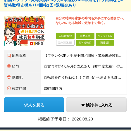
資格取得支援あり#面接1回#退職金あり
自分の時間も家族の時間も大事にする働き方へ。
なじみのある地域で定年まで働く。
未経験歓迎
学歴不問
ベテランOK
完全週休2日
賞与複数月
面接1回
応募資格
【ブランクOK／学歴不問／職種・業種未経験歓迎】 ≪こんな方にピッタリ≫ □ 転勤のない会社で、家族との生活基盤を安定させたい □ 満員電車の通勤から卒業したい □ コミュニケーションを大切にしなが
給与
◎賞与年間4.6か月分支給あり（昨年度実績） ◎モデル賞与例：979,800円 ※昨年実績 ◎借り上げ社宅制度や従業員購買制度など生活にうれしい制度完備 月給17万3200円～33万6500円＋各種
勤務地
◎転居を伴う転勤なし！ご自宅から通える店舗への配属です。 ◎車・バイク・自転車通勤OK！（ガソリン代支給(規定あり)／駐車場完備） 【全国各地の『ダイレックス』各店舗】 ※関東エリア、九州エリア、中
残業時間
30時間以内
求人を見る
検討中に入れる
掲載終了予定日：
2026.08.20