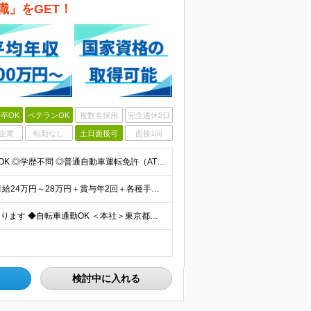
職」をGET！
卒OK
ベテランOK
複数名採用
完全週休2日
企業
転勤なし
土日面接可
面接1回
＜フリーター＆ブランクもOK！＞ ◎未経験／第二新卒OK ◎学歴不問 ◎普通自動車運転免許（AT限定可） ＜こんな方にピッタリです＞ ◆手に職をつけたい ◆安定した収入がほしい ◆正社員として働きた
■月給23万円～賞与年2回＋各種手当…＜未経験者＞ ■月給24万円～28万円＋賞与年2回＋各種手当…＜消防設備以外の点検工事経験者＞ ■月給28万円～＋賞与年2回＋各種手当…＜消防設備点検経験者※
◆東京都内を中心に、関東圏の各施設での点検業務になります ◆自転車通勤OK ＜本社＞東京都江東区白河2丁目1－1 ※希望により、関連会社への転籍、出向も可能です（横浜、大阪） ●基本的に日中は外出
検討中に入れる