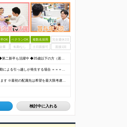
卒OK
ベテランOK
複数名採用
完全週休2日
企業
転勤なし
土日面接可
面接1回
◆未経験歓迎！活躍のフィールドは全国！ ◆学歴不問 ◆第二新卒も活躍中 ◆35歳以下の方（若年層の長期キャリア形成を図るため）
★家賃を8割補助！（限度額は地域により異なる） ※転勤による引っ越しが発生する場合 ＝＝＝＝＝＝＝＝＝＝＝＝＝＝＝＝＝＝＝＝＝＝＝ 例えば、家賃7.5万円なら6万円は会社で負担。 あなたが支払うのは、
全国エリアの「カメラのキタムラ」各店舗へ配属となります ※最初の配属先は希望を最大限考慮した上で決定します ▼詳しい勤務地住所は下記URLをご確認ください。 https://sss.kitamur
検討中に入れる