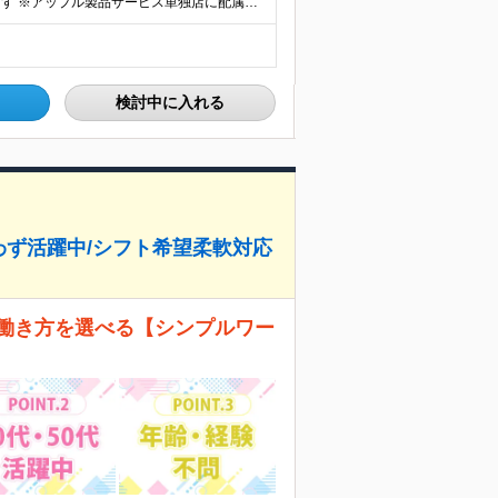
全国の「アップル製品サービス事業部」各店舗となります ※アップル製品サービス単独店に配属の可能性もあります ※最初の配属先は希望を最大限考慮した上で決定します ▼詳しい勤務地住所は下記URLをご確認
検討中に入れる
問わず活躍中/シフト希望柔軟対応
た働き方を選べる【シンプルワー