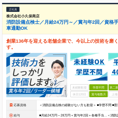
正社員
株式会社小久保商店
消防設備点検士／月給24万円～／賞与年2回／資格
車通勤OK
創業136年を迎える老舗企業で、今以上の技術を磨
す。
未経験歓迎
学歴不問
第二新
休日120日
賞与複数月
上場
応募資格
給与