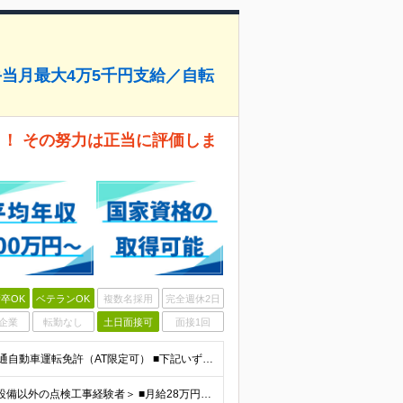
手当月最大4万5千円支給／自転
く！ その努力は正当に評価しま
卒OK
ベテランOK
複数名採用
完全週休2日
企業
転勤なし
土日面接可
面接1回
＜消防設備点検の経験がない方も歓迎＞ ■学歴不問 ■普通自動車運転免許（AT限定可） ■下記いずれかの業務経験をお持ちの方 ・消防設備の点検または工事の経験 ・電気工事の設計・施工経験 ・何らかの設備
■月給24万円～28万円＋賞与年2回＋各種手当…＜消防設備以外の点検工事経験者＞ ■月給28万円～＋賞与年2回＋各種手当…＜消防設備点検経験者※甲種消防設備士取得者＞ ※残業代は全額支給します（事