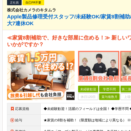
正社員
自己PR不要
株式会社カメラのキタムラ
Apple製品修理受付スタッフ/未経験OK/家賃8割補助/
大7連休OK
≪家賃8割補助で、好きな部屋に住める！≫ 新しい
いかがですか？
未経験歓迎
学歴不問
第二新
休日120日
賞与複数月
上場
応募資格
給与