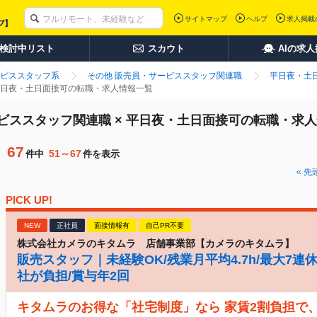
サイトマップ
ヘルプ
求人掲載
検討中リスト
スカウト
AIの求
ビススタッフ系
その他 販売員・サービススタッフ関連職
平日夜・土
 平日夜・土日面接可の転職・求人情報一覧
ービススタッフ関連職 × 平日夜・土日面接可の転職・求
67
51～67
件中
件を表示
先
PICK UP!
NEW
正社員
面接情報有
自己PR不要
株式会社カメラのキタムラ 店舗事業部【カメラのキタムラ】
販売スタッフ｜未経験OK/残業月平均4.7h/最大7連
社が負担/賞与年2回
キタムラのお得な「社宅制度」なら 家賃2割負担で