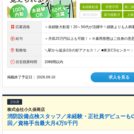
未経験歓迎
学歴不問
第二新
休日120日
賞与複数月
上場
応募資格
給与
勤務地
目安残業時間
20時間以内
求人を見る
掲載終了予定日：
2026.09.10
正社員
株式会社小久保商店
消防設備点検スタッフ／未経験・正社員デビューもO
回／資格手当最大月4万5千円