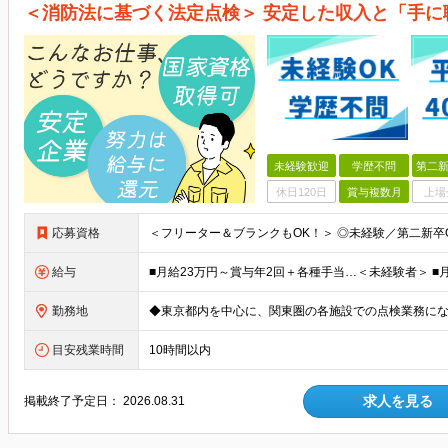
＜消防法に基づく法定点検＞ 安定した収入と「手に
未経験歓迎
学歴不問
第二新
休日120日
賞与複数月
上場
応募資格
給与
勤務地
目安残業時間
10時間以内
求人を見る
掲載終了予定日：
2026.08.31