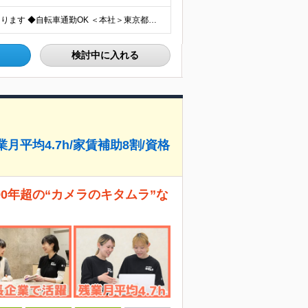
◆東京都内を中心に、関東圏の各施設での点検業務になります ◆自転車通勤OK ＜本社＞東京都江東区白河2丁目1－1 ※希望により、関連会社への転籍、出向も可能です（横浜、大阪） ●基本的に日中は外出
検討中に入れる
月平均4.7h/家賃補助8割/資格
90年超の“カメラのキタムラ”な