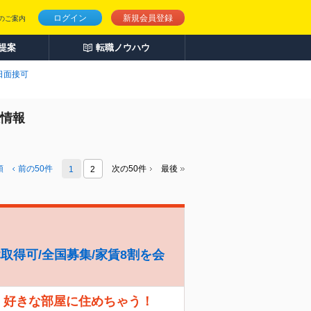
ログイン
新規会員登録
のご案内
人提案
転職ノウハウ
日面接可
人情報
頭
前の
50
件
次の50件
最後
1
2
休取得可/全国募集/家賃8割を会
、好きな部屋に住めちゃう！