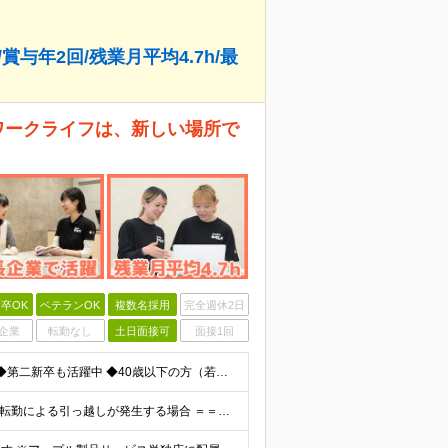
賞与年2回/残業月平均4.7h/最
ワークライフは、新しい場所で
卒OK
ベテランOK
複数名採用
完全週休2日
企業
転勤なし
土日面接可
面接1回
◆未経験歓迎！活躍のフィールドは全国！ ◆学歴不問 ◆第二新卒も活躍中 ◆40歳以下の方（若年層の長期キャリア形成を図るため） ★店長候補としての採用ですので、入社3年後には店長になるイメージです！
★家賃の8割を補助！（限度額は地域により異なる） ※転勤による引っ越しが発生する場合 ＝＝＝＝＝＝＝＝＝＝＝＝＝＝＝＝＝＝＝＝＝＝＝ 例えば、家賃7.5万円なら6万円は会社で負担。 あなたが支払うのは