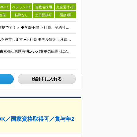
卒OK
ベテランOK
複数名採用
完全週休2日
企業
転勤なし
土日面接可
面接1回
＜未経験大歓迎！20～50代が活躍中！経験よりも人柄重視です！＞ ◆学歴不問 正社員、契約社員、アルバイトスタッフの同時募集となります。ご自身のご希望を尊重しますので選考時にお知らせください。夜勤帯
＜月収25万円以上も可能！＞※雇用形態はご自身の意思を尊重します ●正社員 モデル賃金：月給22万5,200円～33万4,210円＋賞与年2回・別途手当＋確定拠出年金制度（会社型）あり＋残業代・交通費
＼駅から徒歩2分の好アクセス！／ ■東京CSセンター：東京都江東区有明1-3-5 (変更の範囲)上記を除く当社関連勤務地
検討中に入れる
K／国家資格取得可／賞与年2