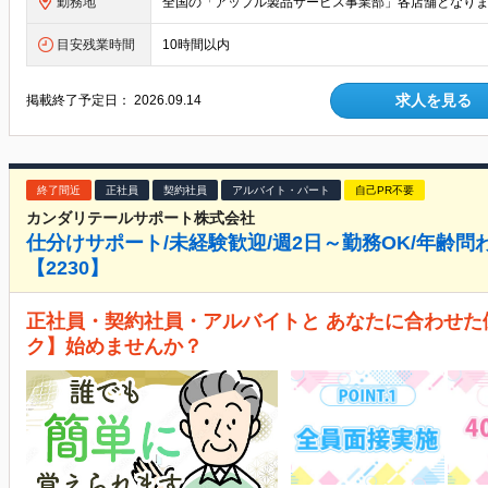
勤務地
目安残業時間
10時間以内
求人を見る
掲載終了予定日：
2026.09.14
終了間近
正社員
契約社員
アルバイト・パート
自己PR不要
カンダリテールサポート株式会社
仕分けサポート/未経験歓迎/週2日～勤務OK/年齢
【2230】
正社員・契約社員・アルバイトと あなたに合わせ
ク】始めませんか？