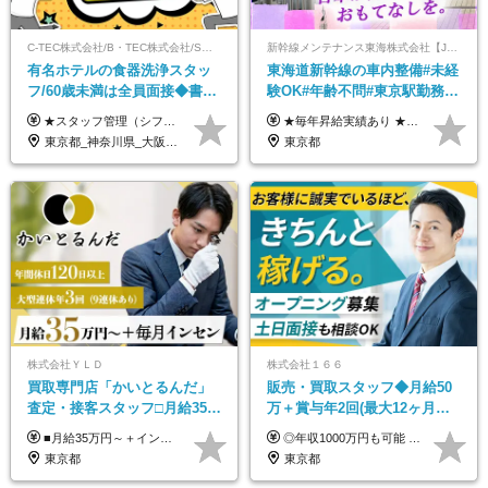
C-TEC株式会社/B・TEC株式会社/S・TEC株式会社【合同募集】
新幹線メンテナンス東海株式会社【JR東海グループ】
有名ホテルの食器洗浄スタッ
東海道新幹線の車内整備#未経
フ/60歳未満は全員面接◆書類
験OK#年齢不問#東京駅勤務
選考なし◆ブランクOK◆月25
#59歳まで正社員登用可＆登用
★スタッフ管理（シフト調整など）の経験があれば【月給28万円以上】 ★賞与支給実績：基本給の2ヶ月分～3ヶ月分 ＝＝ライフスタイルに合わせて働き方を選べます＝＝ ■正社員 ＜未経験者＞月給25万円～35万円＋賞与年2回 ＜経験者＞月給28万円～35万円＋賞与年2回 ※経験やスキルに応じて決定します ※残業代全額支給 ※試用期間（3ヶ月間）中の雇用形態や待遇に差異はありません ※正社員の場合、転勤の可能性あり ■契約社員 月給22万円～＋残業代全額支給 ※契約社員の場合、賞与の支給および転勤の可能性はありません ※勤務時間や勤務日数の希望があればご相談に応じます ※試用期間なし ※契約の更新 有(勤務状況により判断する) 更新上限 有(通算契約期間の上限 1年/更新回数の上限 なし)
★毎年昇給実績あり ★入社3年で430万円も可(正社員登用された場合) ■入社時月収例：25万2840円(1万2040円×21日)＋賞与支給実績有（年2回・2025年度） 日給1万2040円 ※別途「超過勤務手当、祝繁手当、特殊手当」の支給有 ※試用期間中（2ヶ月）の待遇・雇用形態に差異はございません
万～ ◆40～50代活躍
実績多数！
東京都_神奈川県_大阪府_愛知県_北海道_京都府_福岡県_沖縄県
東京都
株式会社ＹＬＤ
株式会社１６６
買取専⾨店「かいとるんだ」
販売・買取スタッフ◆月給50
査定・接客スタッフ□⽉給35万
万＋賞与年2回(最大12ヶ月分
円以上＋毎⽉インセン□年休
支給)◆前職給与保証◆年収
■月給35万円～＋インセンティブ＋各種手当 ※固定残業代（月45時間分87,600円～）を含む。超過した場合は別途残業代を支給いたします ※経験・年齢などを考慮の上、決定します ※試用期間3ヶ月あり（待遇に変動なし）
◎年収1000万円も可能 ◎複雑な条件やノルマは一切なし！ 頑張った分だけシンプルに還元される給与体系です。 経験者の方には「前職給与保証」をお約束します！ ■月給50万円～80万円（役職手当を含む） ★平均月収：60～70万円程度 ★「〇件以上で支給」といった複雑な条件やノルマの縛りは一切ありません。 お客様に寄り添い、利益が出た分はしっかりとあなたの給与へ還元します！ ※経験・能力を考慮のうえ決定します。 ※試用期間3ヶ月あり。その間の待遇・給与に差異はありません。 ※上記の金額は固定残業代（20時間/5万円～）含んだ金額です。 超過分は別途記載します。
120日以上□土日休み
1000万可◆オープニング
東京都
東京都