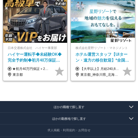
日本交通株式会社 ハイヤー事業部
株式会社星野リゾート・マネジメント
ハイヤー運転手◆未経験OK◆
ホテル運営スタッフ【UIター
完全予約制◆初月40万保証◆
ン・遠方の移住歓迎】*全国募
平均年収600万◆約4ヶ月研修
集*週休3日/年休161日可*未経
★初月40万円保証＋2～6ヶ月目35万円保証 ★平均年収600万円 月給236,000円（一律手当含む）＋運転手当（運転した時間に応じて支給）＋残業代＋賞与年2回 ※基礎研修期間（10日間）は日給1万円を支給します ※試用期間中（3ヶ月）の給与・待遇に差異はありません ※残業代は全額支給します
【大卒以上】月給240,800円以上+賞与2回+各種手当 【短大・専門学校卒】月給204,400円以上+賞与2回+各種手当 【上記以外】月給187,000円以上+賞与2回+各種手当 ※経験、資格、能力等を考慮の上、決定いたします ※残業代全額支給 ※試用期間3ヶ月（条件変更なし）
あり◆運転は1日4hほど
験OK*新規開業あり
東京都
東京都_神奈川県_北海道_青森県_山形県_福島県_栃木県_群馬県_山梨県_長野県_石川県_静岡県_岐阜県_京都府_広島県_島根県_山口県_高知県_長崎県_大分県_鹿児島県_沖縄県
ほかの職種で探し直す
ほかの勤務地で探し直す
求人掲載・利用規約・お問合せ