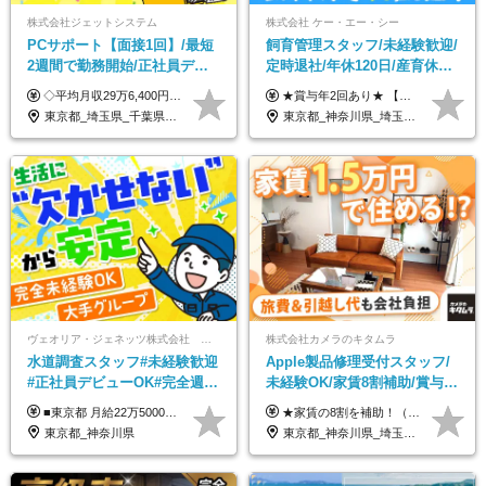
株式会社ジェットシステム
株式会社 ケー・エー・シー
PCサポート【面接1回】/最短
飼育管理スタッフ/未経験歓迎/
2週間で勤務開始/正社員デビ
定時退社/年休120日/産育休実
ュー歓迎/未経験9割以上/社員
績あり/連休取得OK/賞与年2
◇平均月収29万6,400円(各種手当含む) ◇住宅手当⇒最大家賃の半額支給 ◇賞与年2回支給 ■月給22万5,000円以上＋地域手当＋時間外手当＋住宅手当＋家族手当 ※経験やスキルに応じて給与を決定します ※試用期間2ヶ月あり（期間内は時給1,060円以上となります） └地域により上がる可能性があり／例：東京都時給1,370円 └その他待遇に差異なし ＜モデル月収例＞ 1年目：296,400円 3年目：320,000円 【固定残業代について】 なし（残業代は、実際の労働時間に応じて別途全額支給）
★賞与年2回あり★ 【未経験の方】月給20万7,750円～＋賞与年2回＋残業代全額支給＋交通費支給 【生物系大卒の方】月給21万3,750円～＋賞与年2回＋残業代全額支給＋交通費支給 ★手当が充実★ ・資格手当（実験動物技術者2級：月3,000円、1級：月7,000円） ・家族手当 ・住宅費用補助（転居を伴う転勤の場合：最大5年間支給） ・残業代全額支給 ※入社5年目程度で賞与4.6ヶ月分の支給実績あり ※月給の金額は、能力やスキルを考慮して決定します ※試用期間6ヶ月あり（雇用形態・給与・待遇に差異なし）
寮・住宅手当あり
回/急募求人
東京都_埼玉県_千葉県_愛知県_北海道_群馬県_長野県_富山県_石川県_静岡県_香川県_高知県_熊本県_長崎県_沖縄県
東京都_神奈川県_埼玉県_大阪府_愛知県_茨城県_三重県_京都府_佐賀県
ヴェオリア・ジェネッツ株式会社 関東支店 東京業務課
株式会社カメラのキタムラ
水道調査スタッフ#未経験歓迎
Apple製品修理受付スタッフ/
#正社員デビューOK#完全週休
未経験OK/家賃8割補助/賞与年
2日制#年休125日#資格取得支
2回/残業月平均4.7h/最大7連休
■東京都 月給22万5000円（東京地域手当3万円含）～25万円＋残業代全額支給＋各種手当 ■神奈川県 月給19万5000円～24万円＋残業代全額支給＋各種手当 ※年齢・経験を考慮し決定 ※試用期間3ヶ月（期間中の給与・待遇に差異はありません） ◆通勤手当あり（全額支給） ◆昇給年1回、賞与年2回。世界最大級の環境企業グループならではの安定した給与体系です。
★家賃の8割を補助！（限度額は地域により異なる） ※転勤による引っ越しが発生する場合 ＝＝＝＝＝＝＝＝＝＝＝＝＝＝＝＝＝＝＝＝＝＝＝ 例えば、家賃7.5万円なら6万円は会社で負担。 あなたが支払うのは、たったの1.5万円です！ 年間では自己負担額が約72万ほどお得になります！ ＝＝＝＝＝＝＝＝＝＝＝＝＝＝＝＝＝＝＝＝＝＝＝ 月給22万8,700円～26万3,100円＋賞与年2回（初回の支給は当社規定による）＋残業手当 ＜実際の給与例＞ *24歳:月給23万4,700円＋賞与年2回（初回の支給は当社規定による）＋残業手当＋諸手当 ※上記はあくまで参考月給です。ご経歴・年齢を考慮し、当社規定により決定します ※評価により昇給あり ※残業代は別途支給あり ※試用期間2ヶ月あり（期間中の給与・待遇に差異はありません） 【実在する社員の年収モデル】 年収530万円（30歳） 年収820万円（40歳） 【入社時の想定年収】 330万円～900万円
援有#社員数千人以上
OK
東京都_神奈川県
東京都_神奈川県_埼玉県_千葉県_大阪府_愛知県_北海道_岩手県_宮城県_秋田県_福島県_茨城県_栃木県_富山県_石川県_福井県_静岡県_岐阜県_三重県_兵庫県_京都府_滋賀県_奈良県_広島県_岡山県_徳島県_香川県_愛媛県_高知県_福岡県_熊本県_佐賀県_長崎県_大分県_宮崎県_沖縄県