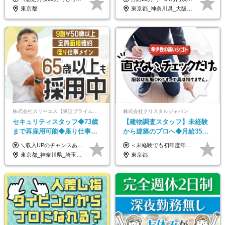
50代活躍/S102
給取得日数14.9日
東京都
東京都_神奈川県_大阪府_愛知県_北海道_宮城県_静岡県_京都府_広島県_福岡県
株式会社スリーエス【東証プライム上場グループ】
株式会社クリスタルジャパン
セキュリティスタッフ◆73歳
【建物調査スタッフ】未経験
まで再雇用可能◆座り仕事中
から建築のプロへ◆月給35万
心◆東証プライム上場G◆応
円～＋賞与年2回◆官公庁・
＼収入UPのチャンスあり◎昇給も可能です！／ ◆正社員 月給(地域による）＋グレード手当、深夜手当、残業代（全額支給）等の各種手当＋賞与年2回 ＜東京都／神奈川県（横浜市）＞ 月給21万4000円～27万円 ＜埼玉県／千葉県＞ 月給19万90000円～25万1000円 ＜栃木県／茨城県／山梨県＞ 月給18万4000円～23万6000円 【試用期間】 正社員：3ヵ月 アルバイト：なし ※試用期間と本採用後の給与・待遇に差異はありません ※グレード手当、深夜手当の詳細額は面接にてご案内させていただきます ※正社員は60歳定年のため、60代の方は嘱託社員での採用です。給与条件は嘱託給与となり、退職金と賞与がありません ＼正社員は「グレード認定制」という評価あり！制度勤続年数等に応じて入社時から手当を支給／ ◆グレードI：＋2000円（入社時～） ◆グレードII：＋5000円（在籍1年以上＆当社基準に当てはまる方） ◆グレードIII：＋1万円（社内試験の合格者） ◆アルバイト・パート 東京都:時給1226円 神奈川県:時給1225円 千葉県：時給1140円 埼玉県:時給1141円 栃木県:1068円 茨城県:1074円 山梨県:1052円
＜未経験でも初年度年収490万円～＞ ◆月給35万円～65万円＋賞与年2回（7月・12月） 【なぜ未経験に35万円を払えるのか】 UR都市機構様・日本郵政様・官公庁との直取引で中間マージンがなく、修繕・緊急対応だけで年4,000～5,000件。仕事が途切れない基盤があるため、調査を担う人材に相応の給与を支払えます。 【昇給について】 年齢や社歴ではなく、成長と貢献に応じて昇給する仕組みです。1回の昇給で年収100万円UPした社員もいます。 ※経験・スキルに応じて加給・優遇いたします ※試用期間3ヶ月（その間の給与・待遇に差異はありません） ※上記月給には、固定残業代（月45時間分／8.8万円～16.5万円）を含みます。超過分は別途全額支給します ※実際の残業は月平均10時間程度です。固定残業代は残業の有無にかかわらず全額支給します 【固定残業代について】 固定残業45時間分（88,000円～165,000円）を含む ※超過分は別途全額支給
募者全員面接◆賞与年2回
UR直取引◆残業月10h
東京都_神奈川県_埼玉県_千葉県_茨城県_栃木県_山梨県
東京都