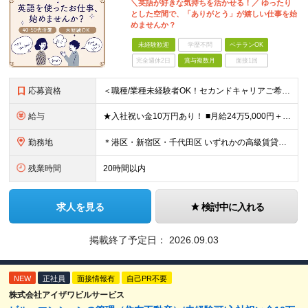
＼英語が好きな気持ちを活かせる！／ ゆったり
とした空間で、「ありがとう」が嬉しい仕事を始
めませんか？
未経験歓迎
学歴不問
ベテランOK
完全週休2日
賞与複数月
面接1回
応募資格
＜職種/業種未経験者OK！セカンドキャリアご希望の方も大歓迎！＞ ■高卒以上 ■英語が好きな方・抵抗がない方 ■60歳未満の方(定年年齢による理由) ＜面接は相互理解を大切にしています＞ 緊張して上
給与
★入社祝い金10万円あり！ ■月給24万5,000円＋賞与年2回(2カ月/2025年実績)＋時間外手当＋資格手当＋交通費 ※一律英会話手当（2万円）を含みます ※給与は経験・能力等を考慮して決定し
勤務地
＊港区・新宿区・千代田区 いずれかの高級賃貸マンションにて勤務 ◇港区南麻布エリア ◇新宿区エリア ◇千代田区エリア ★竣工するマンション（南青山）でのオープニング募集もあります！ 【本社】 東
残業時間
20時間以内
求人を見る
検討中に入れる
掲載終了予定日：
2026.09.03
NEW
正社員
面接情報有
自己PR不要
株式会社アイザワビルサービス