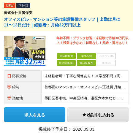
NEW
正社員
株式会社日警保安
オフィスビル・マンション等の施設警備スタッフ｜出勤は月に
11〜13日だけ｜経験者：月給32万円以上
年齢不問！ブランク歓迎！未経験で月給30万円以
上！残業は少なめ！転勤なし！昇給・賞与あり！
未経験歓迎
学歴不問
ベテランOK
完全週休2日
賞与複数月
面接1回
応募資格
未経験者可！丁寧な研修あり！ ※学歴不問（高卒OK） ※年齢不問（20代、30代、40代、50代まで幅広い世代が活躍中）
給与
首都圏のマンション・オフィスビル/正社員 月給 320,000円～（自衛消防技術資格者・経験者） 月給 300,000円～（未経験者） ※固定残業代30h含む 昇給あり 賞与あり
勤務地
墨田区吾妻橋、中央区晴海、港区六本木など ...他複数あり
求人を見る
検討中に入れる
掲載終了予定日：
2026.09.03