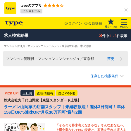
typeのアプリ
インストール
ログイン
会員登録
検討中(
0
)
MENU
3
求人検索結果
件中
1～3
件表示
マンション管理員・マンションコンシェルジュ × 東京都の転職・求人情報
マンション管理員・マンションコンシェルジュ／東京都
変更
保存した検索条件
PICK UP!
正社員
面接情報有
自己PR不要
株式会社丸千代山岡家【東証スタンダード上場】
ラーメン山岡家の店舗スタッフ｜未経験歓迎！週休3日制可！年休
156日OK*5連休OK*月収30万円可*賞与2回
「そろそろ将来考えなきゃな」そんなあなたへ。
上場企業ならではの安定と、家族を守れる収入を