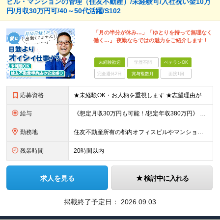
ビル・マンションの管理（住友不動産）/未経験可/入社祝い金10万
円/月収30万円可/40～50代活躍/S102
「月の半分が休み…」「ゆとりを持って無理なく
働く…」 夜勤ならではの魅力をご紹介します！
未経験歓迎
学歴不問
ベテランOK
完全週休2日
賞与複数月
面接1回
応募資格
★未経験OK・お人柄を重視します ★志望理由が明確でない方もお気軽にご応募ください！ ■高卒以上 ■60歳未満の方(定年年齢による理由) ＜長く安心して働きやすい＞ 当社では現在20代～60代の管理
給与
《想定月収30万円も可能！/想定年収380万円》 ■月給24万5000円以上＋賞与年2回(2カ月/2025年実績)＋時間外手当＋資格手当＋役職手当＋交通費 ………… ≪昇給、賞与、および各種諸手当につ
勤務地
住友不動産所有の都内オフィスビルやマンションでの勤務となります。 ★希望を考慮し、転居を伴う転勤はありません。 ★新宿・日本橋・半蔵門・飯田橋・秋葉原・中野・大崎をはじめとした23区のビルが対象です。
残業時間
20時間以内
求人を見る
検討中に入れる
掲載終了予定日：
2026.09.03