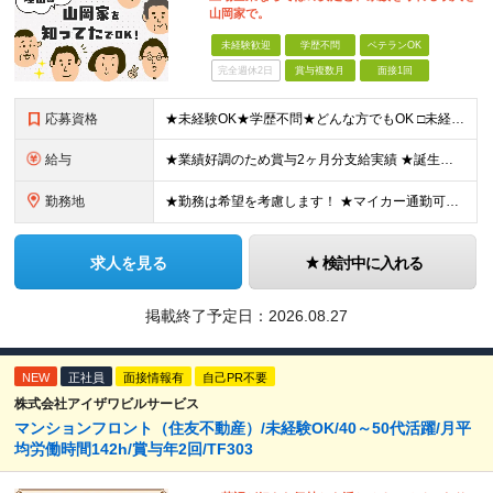
山岡家で。
未経験歓迎
学歴不問
ベテランOK
完全週休2日
賞与複数月
面接1回
応募資格
★未経験OK★学歴不問★どんな方でもOK □未経験・第二新卒・フリーター □ブランクがある方 □転職回数が気になる方 □飲食業界にチャレンジしたい方 「やってみたい」という気持ちがあれば、皆さん大
給与
★業績好調のため賞与2ヶ月分支給実績 ★誕生日手当など手当充実 ★年2回昇給チャンス有＆入社1年で店長昇格可 ★残業代全額支給（1分単位で支給） 【週休3日制の場合】 月給25万8,960円以上（固
勤務地
★勤務は希望を考慮します！ ★マイカー通勤可（駐車場完備） ★全国の各店舗で募集中！続々出店予定！ ～国内300店舗、47都道府県への展開を目標に出店中！～ ▼積極採用地域▼ ・中部（富山、石川、
求人を見る
検討中に入れる
掲載終了予定日：
2026.08.27
NEW
正社員
面接情報有
自己PR不要
株式会社アイザワビルサービス
マンションフロント（住友不動産）/未経験OK/40～50代活躍/月平
均労働時間142h/賞与年2回/TF303