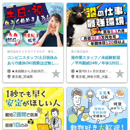
株式会社ＥＶＥＲＹＦＯＯＤ 東京本社
第工株式会社
コンビニスタッフ/土日祝休み
港作業スタッフ／未経験歓迎
あり/5連休OK/残業ほぼ無し/
／平均勤続14年／年休120日以
賞与年2回/トイレ掃除・夜勤
上／食事手当・家族手当あり
★未経験から月給26万円スタート！ ★毎年1回（12月）の昇給＋賞与（年2回）で給与にしっかり反映！ 月給26万円＋賞与年2回＋交通費全額支給 ※リーダー・店長昇格後は基本給2万円UP＋役職手当支給 ※経験・スキルを考慮の上、決定します ※上記金額には固定残業代（21時間分・3万7300円以上）を含みます。超過分は別途全額支給します ※試用期間3ヶ月間あり（期間中の給与・待遇に差異はありません）
★賞与5.1ヶ月分支給！ ★入社3年目・30代で年収730万円の先輩も活躍中！ ★入社1年目・20代で月収29万円の実績あり 月給：22.5万円～30.5万円＋各種手当＋賞与年2回＋残業代全額支給 ※経験・能力などを考慮のうえ決定します ※上記月給には食事手当(5000円／月）を含みます ※残業代は分単位で100％支給いたします ※試用期間3ヶ月。その間の給与・待遇に差異はありません 【月収例】 ◆33.5万円／31歳 入社7か月 ◆38.5万円／32歳 入社1年目 ◆48.4万円／44歳 入社12年目 ※経験・能力などを考慮のうえ決定 ※月収・給与例には休日手当も含みます 【手当詳細】 ◆交通費規定支給（上限3万5000円／月） ◆時間外手当全額支給 ◆休日出勤手当 ◆港湾住宅あり（1R・2万円台～） ◆資格取得支援制度：全額負担 ◆地域手当：関東地区1万円／月
無し/面接1回
／賞与5.1ヶ月分
東京都_茨城県
東京都_神奈川県_大阪府_愛知県_兵庫県