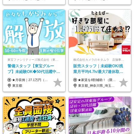
東宝ファシリティーズ株式会社（東宝株式会社100％出資）
株式会社カメラのキタムラ 店舗事業部【カメラのキタムラ】
警備スタッフ【東宝グルー
販売スタッフ｜未経験OK/残
プ】未経験OK◆50代活躍中
業月平均4.7h/最大7連休取得
◆1勤務で2日分休み◆8割が座
可/全国募集/家賃8割を会社が
★月収例｜27.1万円（月給+残業代2.4万円+資格手当0.2万円+家族手当0.85万円） ★賞与年2回＆充実した手当あり！ ■月給23万6,500円～＋賞与年2回＋各種手当 ┗月給には職務手当19,500円、調整手当15,000円、住宅手当18,500円、契約社員手当1,500円を含みます ※試用期間4ヶ月(期間中の給与・待遇の差異はありません) ━━━━━━━━━━ 各種手当も充実！ ━━━━━━━━━━ ★家族手当 ★役付手当 ★資格手当 ★年末年始勤務手当 ★交通費支給（月5万円以内／6ヶ月分の定期代を支給） ★残業・深夜残業手当（全額支給） ━━━━━━━━━━ 給与支給日は毎月25日です ━━━━━━━━━━ 例：1月1日付入社の場合 1月25日に基本給+変動しない手当を支給 2月25日に前月分の残業手当など変動する手当を支給
★家賃を8割補助！（限度額は地域により異なる） ※転勤による引っ越しが発生する場合 ＝＝＝＝＝＝＝＝＝＝＝＝＝＝＝＝＝＝＝＝＝＝＝ 例えば、家賃7.5万円なら6万円は会社で負担。 あなたが支払うのは、たったの1.5万円です！ 年間では自己負担額が約72万ほどお得になります！ ＝＝＝＝＝＝＝＝＝＝＝＝＝＝＝＝＝＝＝＝＝＝＝ 月給22万8,700円～26万3,100円＋賞与年2回（初回の支給は当社規定による）＋残業手当 ＜実際の給与例＞ *24歳:月給23万4,700円＋賞与年2回（初回の支給は当社規定による）＋残業手当＋諸手当 ※上記はあくまで参考月給です。ご経歴・年齢を考慮し、当社規定により決定します ※評価により昇給あり ※残業代は別途支給あり ※試用期間2ヶ月あり（期間中の給与・待遇に差異はありません） 【実在する社員の年収モデル】 年収530万円（30歳） 年収820万円（40歳） 【入社時の想定年収】 330万円～900万円
り仕事◆賞与年2回
負担/賞与年2回
東京都
東京都_神奈川県_埼玉県_千葉県_大阪府_愛知県_北海道_青森県_宮城県_秋田県_山形県_茨城県_群馬県_新潟県_長野県_富山県_静岡県_三重県_兵庫県_京都府_広島県_岡山県_鳥取県_山口県_徳島県_香川県_愛媛県_福岡県_熊本県_佐賀県_長崎県_大分県_宮崎県_鹿児島県