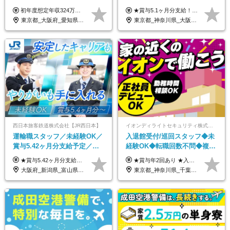
め*産育休取得実績豊富*可愛
収730万円も可／食事手当あり
初年度想定年収324万円～690万円！ ◆全国一律 月給230,000円～＋賞与＋通勤手当＋役職手当＋時間外手当 《手当充実！》 ＊昇給/年1回 ＊賞与/年2回（7月/12月） ＊通勤手当：交通費支給（規定あり） ＊時間外手当 ＊販売職手当 ＊役職手当 《キャリアパス》 ▼店長（32歳）／年収400万円 ▼トレーナー（37歳）／年収500万円 ▼SV（40歳）／年収570万円 ※SVとして活躍された場合、574万円以上に昇給も目指せます。 日頃のお店での頑張りをしっかり評価する体制を整えており、 ご自身の努力次第で昇給する制度を用意しています！ 《ゆくゆくは・・・》 ■店舗スタッフをとりまとめ、お店づくりを主体で行う店長へ ■複数店舗を統括するトレーナーへとキャリアアップ ■様々な規模の店舗を経験しSVとして活躍した後は、本社の教育担当や店舗支援を担う本部スタッフとして活躍いただけます。 ※経験・能力を考慮の上、当社規定により優遇いたします。 ※入社日から6カ月間の試用期間あり。その間の待遇に差異はありません。
★賞与5.1ヶ月分支給！ ★入社3年目・30代で年収730万円の先輩も活躍中！ ★入社1年目・20代で月収29万円の実績あり 月給：22.5万円～30.5万円＋各種手当＋賞与年2回＋残業代全額支給 ※経験・能力などを考慮のうえ決定します ※上記月給には食事手当(5000円／月）を含みます ※残業代は分単位で100％支給いたします ※試用期間3ヶ月。その間の給与・待遇に差異はありません 【月収例】 ◆33.5万円／31歳 入社7か月 ◆38.5万円／32歳 入社1年目 ◆48.4万円／44歳 入社12年目 ※経験・能力などを考慮のうえ決定 ※月収・給与例には休日手当も含みます 【手当詳細】 ◆交通費規定支給（上限3万5000円／月） ◆時間外手当全額支給 ◆休日出勤手当 ◆港湾住宅あり（1R・2万円台～） ◆資格取得支援制度：全額負担 ◆地域手当：関東地区1万円／月
い制服*社割有
／年休120日以上
東京都_大阪府_愛知県_北海道_栃木県_静岡県_兵庫県_京都府_福岡県
東京都_神奈川県_大阪府_愛知県_兵庫県
西日本旅客鉄道株式会社【JR西日本】
イオンディライトセキュリティ株式会社（イオングループ）
運輸職スタッフ／未経験OK／
入退館受付/巡回スタッフ◆未
賞与5.42ヶ月分支給予定／残
経験OK◆転職回数不問◆複数
業月11h程／年休119日+有給
勤務地で募集中◆ブランクあ
★賞与5.42ヶ月分支給予定あり！ （大卒以上）月給24万1,692円～39万5,780円＋各種手当＋賞与2回 （高卒以上）月給22万2,662円～39万5,780円＋各種手当＋賞与2回 ※上記は2025年度新卒支払額（京阪神地区）となります ※勤務地・学歴で異なり、ご経験・能力等をふまえた金額を加算します ※残業代は別途全額支給します ※当社規程に基づき決定します ※試用期間あり（3ヶ月／待遇に変更はありません） ※基本給以外の諸手当として扶養・職務・時間外・通勤手当等を支給します ※京阪神地区以外の勤務地の場合 月給（大卒）23万0,706円～／月給（高卒）21万2,541円～となります
★賞与年2回あり ★入社祝い金3万円支給 ★出産祝い金や育児支援金などの手当も充実！ ≪給与モデル≫ 【東京】基本給27万2780円/月給＋時間外手当（25h） 【愛知】基本給25万4990円/月給＋時間外手当（25h） 【大阪】基本給25万4990円/月給＋時間外手当（25h） 【福岡】基本給23万7200円/月給＋時間外手当（25h） -------------- ▽各地の給与は下記をご確認ください！ ■北海道 月給20万円～ ■東北 月給20万円～ ■北関東 埼玉／月給22万5000円～ 茨城・群馬・新潟／月給20万円～ ■南関東 東京・神奈川／月給23万円～ 千葉／月給22万5000円～ 山梨／月給20万円～ ■中部 愛知／月給21万5000円～ 長野・岐阜・三重／月給20万円～ ■関西 大阪／月給21万5000円～ 京都・兵庫／月給21万円～ 滋賀・奈良／月給20万円～ ■中四国 岡山・山口・四国・広島／月給20万円～ ■九州 福岡・鹿児島・長崎／月給20万円～
平均18.7日
りOK◆室内業務がメイン
大阪府_新潟県_富山県_石川県_福井県_三重県_兵庫県_京都府_滋賀県_奈良県_和歌山県_広島県_岡山県_鳥取県_島根県_山口県_福岡県
東京都_神奈川県_千葉県_北海道_福島県_長野県_岐阜県_三重県_京都府_福岡県