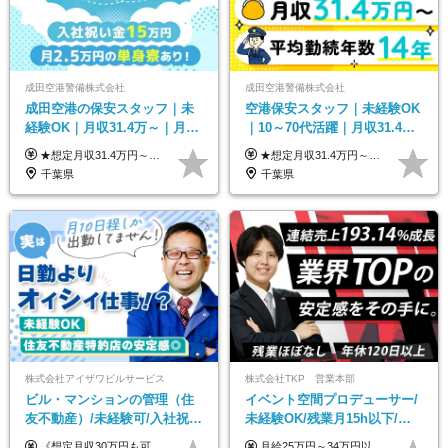
成田空港警備株式会社
成田空港警備株式会社
成田空港の保安スタッフ｜未
空港保安スタッフ｜未経験OK
経験OK｜月収31.4万～｜月
｜10～70代活躍｜月収31.4万
2.5万の単身寮｜住宅手当&家
&賞与年2回｜家族・住宅手当
★想定月収31.4万円～＋賞与年2回（59万円以上） ★入社お祝い金15万円支給 ★水道+光熱費無料の家賃がリーズナブルな社員寮(単身寮)あり！ ★住宅手当&家族手当あり 月給24万5000円以上(基本給21万1000円＋業務別手当35,000円)＋賞与年2回（賞与支給額：59万円以上を想定）＋残業代全額 ※みなし残業なし！残業代は全額支給します。 ※資格手当・深夜手当など、様々な手当をご用意しています。 ※入社お祝い金は１か月経過後、3ヶ月経過後、6ヶ月経過後に各5万円ずつ給与に加算して支給いたします。 ※指定の検定資格をお持ちの方には別途手当を支給します。入社後に取得した場合は給与に加算し支給します。 ・施設警備 1級7,000円 2級4,000円 ・交通誘導 1級7,000円 2級4,000円 ・雑踏警備 1級7,000円 2級4,000円 など
★想定月収31.4万円～＋賞与年2回（59万円以上） ★入社お祝い金15万円支給 ★水道+光熱費無料の家賃がリーズナブルな社員寮(単身寮)あり！ 月給24万5000円以上(基本給21万1000円＋業務別手当35,000円)＋賞与年2回（賞与支給額：59万円以上を想定）＋残業代全額 ※みなし残業なし！残業代は全額支給します。 ※資格手当・深夜手当など、様々な手当をご用意しています。 ※入社お祝い金は１か月経過後、3ヶ月経過後、6ヶ月経過後に各5万円ずつ給与に加算して支給いたします。 ※指定の検定資格をお持ちの方には別途手当を支給します。入社後に取得した場合は給与に加算し支給します。 ・施設警備 1級7,000円 2級4,000円 ・交通誘導 1級7,000円 2級4,000円 ・雑踏警備 1級7,000円 2級4,000円 など
族手当｜入社祝い金15万
｜光熱費0円の単身寮
千葉県
千葉県
株式会社アイザワビルサービス
株式会社TKP 営業本部
ビル・マンションの管理（住
イベント空間プロデューサー/
友不動産）/未経験可/入社祝い
未経験OK/残業月15h以下/豊
金10万円/月収30万円可/40～
富な福利厚生/全国募集/平均有
《想定月収30万円も可能！/想定年収380万円》 ■月給24万5000円以上＋賞与年2回(2カ月/2025年実績)＋時間外手当＋資格手当＋役職手当＋交通費 ………… ≪昇給、賞与、および各種諸手当について≫ ◇入社お祝い金（10万円 ※3カ月精勤後支給） ◇昇給/年1回 ◇賞与/年2回(2カ月/2025年実績) ◇時間外手当 ◇資格手当 └・ビル設備管理技能士1級（1万円/月） ・ビル設備管理技能士2級（5000円/月） ・建築物環境衛生管理技術者（1万円/月） ・防火管理技能者（3000円/月） ・消防設備士乙4類（3000円/月） 他 ◇役職手当 └・班長/サブリーダー/リーダー（5000円～2万円/月） ◇物件手当（最大2万円 ※物件により異なる） ◇退職金あり ※経験・年齢・能力を考慮した上、当社規定により優遇いたします。 ※3カ月の試用期間あり。その間の給与や福利厚生に差異はありません。 《モデル年収》 ・入社1年/35歳：年収380万円 ・入社3年/38歳：年収400万円
月給25万円～34万円以上＋各種手当＋残業代＋賞与年2回（昨年度2～4ヶ月分） 初年度想定年収：350万円～ ＜クラス・経験別の月給目安＞ ■メンバークラス：月給25万円以上 ■店長やSVなどのマネジメント経験者：月給30万円～スタート可 ■リーダークラス：月給34万円以上 ※月給は配属エリア・経験・能力を考慮して決定します（前職の経験・収入をお聞かせください）。 ※上記にはみなし残業手当20～30時間分（メンバー：3万1134円以上、経験5年以上：5万2448円以上、リーダー：5万9441円以上）を含みます。 ※超過分は別途支給いたします。