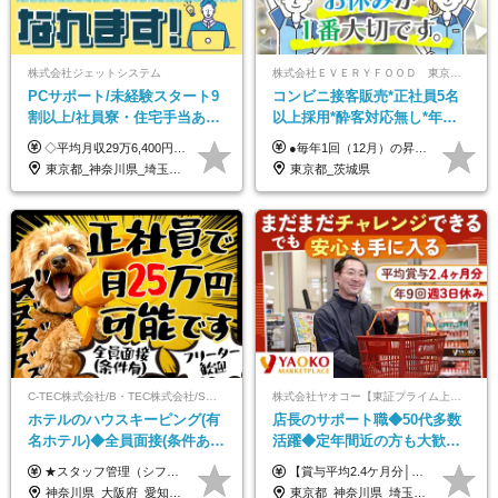
株式会社ジェットシステム
株式会社ＥＶＥＲＹＦＯＯＤ 東京本社
PCサポート/未経験スタート9
コンビニ接客販売*正社員5名
割以上/社員寮・住宅手当あり/
以上採用*酔客対応無し*年休
正社員デビューOK/20代～30
120日～*創業59年の安定基盤*
◇平均月収29万6,400円(各種手当含む) ◇住宅手当⇒最大家賃の半額支給 ◇賞与年2回支給 ■月給22万5,000円以上＋地域手当＋時間外手当＋住宅手当＋家族手当 ※経験やスキルに応じて給与を決定します ※試用期間2ヶ月あり（期間内は時給1,060円以上となります） └地域により上がる可能性があり／例：東京都時給1,370円 └その他待遇に差異なし ＜モデル月収例＞ 1年目：296,400円 3年目：320,000円 【固定残業代について】 なし（残業代は、実際の労働時間に応じて別途全額支給）
●毎年1回（12月）の昇給で給与にしっかり反映！ ●賞与年2回あり（6月・12月） 月給26万円＋賞与年2回＋交通費全額支給 役職の有無にかかわらず、日々の頑張りは正当に評価します！ リーダー・店長昇格後は等級に合わせて給与UP＋役職手当があるので、 納得感を持って働くことができます◎ ※経験・スキルを考慮の上、決定します ※上記金額には固定残業代（21時間分・3万7300円以上）を含みます。超過分は別途全額支給します ※試用期間3ヶ月間あり（期間中の給与・待遇に差異はありません）
代活躍中/全国募集
コンビニ経験者優遇
東京都_神奈川県_埼玉県_千葉県_大阪府_愛知県_北海道_青森県_岩手県_宮城県_秋田県_山形県_福島県_茨城県_群馬県_新潟県_山梨県_長野県_富山県_石川県_静岡県_岐阜県_三重県_兵庫県_京都府_滋賀県_奈良県_和歌山県_広島県_岡山県_鳥取県_島根県_山口県_徳島県_香川県_愛媛県_高知県_福岡県_熊本県_佐賀県_長崎県_大分県_宮崎県_沖縄県
東京都_茨城県
C-TEC株式会社/B・TEC株式会社/S・TEC株式会社【合同募集】
株式会社ヤオコー【東証プライム上場グループ】
ホテルのハウスキーピング(有
店長のサポート職◆50代多数
名ホテル)◆全員面接(条件あ
活躍◆定年間近の方も大歓
り)◆未経験OK◆リゾート地
迎！◆出勤はお昼から◆平均
★スタッフ管理（シフト調整など）の経験があれば【月給28万円以上】 ★賞与支給実績：基本給の2ヶ月分～3ヶ月分 ＝＝ライフスタイルに合わせて働き方を選べます＝＝ ■正社員 ＜未経験者＞月給25万円(寮なしの場合)～35万円＋賞与年2回 ＜経験者＞月給28万円～35万円＋賞与年2回 ※寮をご利用の場合は月給22万円～ ※経験やスキルに応じて決定します ※残業代全額支給 ※試用期間（3ヶ月間）中の雇用形態や待遇に差異はありません ※正社員の場合、転勤の可能性あり ■契約社員 月給22万円～＋残業代全額支給 ※契約社員の場合、賞与の支給および転勤の可能性はありません ※勤務時間や勤務日数の希望があればご相談に応じます ※試用期間なし ※契約の更新 有(勤務状況により判断する) 更新上限 有(通算契約期間の上限 1年/更新回数の上限 なし)
【賞与平均2.4ケ月分│決算賞与も20年以上連続で支給中！】 ＜月収例＞ 月収29万円（地域限定正社員／残業代・各種手当含む） 月収26万円（契約社員／残業代・各種手当含む） ◆月給：月給258,400円～361,500円＋残業代＋各種手当 ※給与は前職での経験、スキルを考慮し、決定します ※残業代は全額支給します ※契約社員としてご入社いただく方は、賞与額に差異あり。詳細は面接でお話しします ※試用期間3ヶ月あり。条件に変更はありません ※契約社員の場合：契約期間12カ月（更新あり） ※60歳未満でご入社いただいた方も、60歳になったタイミングで雇用形態は契約社員に切り替えとなります。
も選べる◆月25万円
賞与2.4ヶ月分◆残業少なめ
神奈川県_大阪府_愛知県_北海道_兵庫県_京都府_広島県_福岡県_大分県_宮崎県_鹿児島県_沖縄県
東京都_神奈川県_埼玉県_千葉県_茨城県_栃木県_群馬県