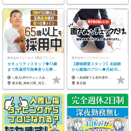
株式会社スリーエス【東証プライム上場グループ】
株式会社クリスタルジャパン
セキュリティスタッフ◆73歳
【建物調査スタッフ】未経験
まで再雇用可能◆座り仕事中
から建築のプロへ◆月給35万
心◆東証プライム上場G◆応
円～＋賞与年2回◆官公庁・
＼収入UPのチャンスあり◎昇給も可能です！／ ◆正社員 月給(地域による）＋グレード手当、深夜手当、残業代（全額支給）等の各種手当＋賞与年2回 ＜東京都／神奈川県（横浜市）＞ 月給21万4000円～27万円 ＜埼玉県／千葉県＞ 月給19万90000円～25万1000円 ＜栃木県／茨城県／山梨県＞ 月給18万4000円～23万6000円 【試用期間】 正社員：3ヵ月 アルバイト：なし ※試用期間と本採用後の給与・待遇に差異はありません ※グレード手当、深夜手当の詳細額は面接にてご案内させていただきます ※正社員は60歳定年のため、60代の方は嘱託社員での採用です。給与条件は嘱託給与となり、退職金と賞与がありません ＼正社員は「グレード認定制」という評価あり！制度勤続年数等に応じて入社時から手当を支給／ ◆グレードI：＋2000円（入社時～） ◆グレードII：＋5000円（在籍1年以上＆当社基準に当てはまる方） ◆グレードIII：＋1万円（社内試験の合格者） ◆アルバイト・パート 東京都:時給1226円 神奈川県:時給1225円 千葉県：時給1140円 埼玉県:時給1141円 栃木県:1068円 茨城県:1074円 山梨県:1052円
＜未経験でも初年度年収490万円～＞ ◆月給35万円～65万円＋賞与年2回（7月・12月） 【なぜ未経験に35万円を払えるのか】 UR都市機構様・日本郵政様・官公庁との直取引で中間マージンがなく、修繕・緊急対応だけで年4,000～5,000件。仕事が途切れない基盤があるため、調査を担う人材に相応の給与を支払えます。 【昇給について】 年齢や社歴ではなく、成長と貢献に応じて昇給する仕組みです。1回の昇給で年収100万円UPした社員もいます。 ※経験・スキルに応じて加給・優遇いたします ※試用期間3ヶ月（その間の給与・待遇に差異はありません） ※上記月給には、固定残業代（月45時間分／8.8万円～16.5万円）を含みます。超過分は別途全額支給します ※実際の残業は月平均10時間程度です。固定残業代は残業の有無にかかわらず全額支給します 【固定残業代について】 固定残業45時間分（88,000円～165,000円）を含む ※超過分は別途全額支給
募者全員面接◆賞与年2回
UR直取引◆残業月10h
東京都_神奈川県_埼玉県_千葉県_茨城県_栃木県_山梨県
東京都