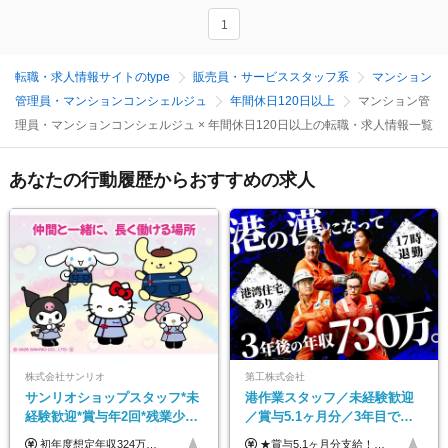
1
転職・求人情報サイトのtype
販売員・サービススタッフ系
マンション
管理員・マンションコンシェルジュ
年間休日120日以上
マンション管
理員・マンションコンシェルジュ × 年間休日120日以上の転職・求人情報一覧
あなたの行動履歴からおすすめの求人
株式会社サンリオ
第工株式会社
サンリオショップスタッフ*未
港作業スタッフ／未経験歓迎
経験歓迎*賞与年2回*残業少な
／賞与5.1ヶ月分／3年目で年
め*産育休取得実績豊富*可愛
収730万円も可／食事手当あり
初年度想定年収324万円～690万円！ ◆全国一律 月給230,000円～＋賞与＋通勤手当＋役職手当＋時間外手当 《手当充実！》 ＊昇給/年1回 ＊賞与/年2回（7月/12月） ＊通勤手当：交通費支給（規定あり） ＊時間外手当 ＊販売職手当 ＊役職手当 《キャリアパス》 ▼店長（32歳）／年収400万円 ▼トレーナー（37歳）／年収500万円 ▼SV（40歳）／年収570万円 ※SVとして活躍された場合、574万円以上に昇給も目指せます。 日頃のお店での頑張りをしっかり評価する体制を整えており、 ご自身の努力次第で昇給する制度を用意しています！ 《ゆくゆくは・・・》 ■店舗スタッフをとりまとめ、お店づくりを主体で行う店長へ ■複数店舗を統括するトレーナーへとキャリアアップ ■様々な規模の店舗を経験しSVとして活躍した後は、本社の教育担当や店舗支援を担う本部スタッフとして活躍いただけます。 ※経験・能力を考慮の上、当社規定により優遇いたします。 ※入社日から6カ月間の試用期間あり。その間の待遇に差異はありません。
★賞与5.1ヶ月分支給！ ★入社3年目・30代で年収730万円の先輩も活躍中！ ★入社1年目・20代で月収29万円の実績あり 月給：22.5万円～30.5万円＋各種手当＋賞与年2回＋残業代全額支給 ※経験・能力などを考慮のうえ決定します ※上記月給には食事手当(5000円／月）を含みます ※残業代は分単位で100％支給いたします ※試用期間3ヶ月。その間の給与・待遇に差異はありません 【月収例】 ◆33.5万円／31歳 入社7か月 ◆38.5万円／32歳 入社1年目 ◆48.4万円／44歳 入社12年目 ※経験・能力などを考慮のうえ決定 ※月収・給与例には休日手当も含みます 【手当詳細】 ◆交通費規定支給（上限3万5000円／月） ◆時間外手当全額支給 ◆休日出勤手当 ◆港湾住宅あり（1R・2万円台～） ◆資格取得支援制度：全額負担 ◆地域手当：関東地区1万円／月