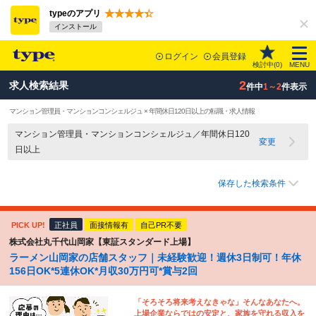
typeのアプリ
インストール
ログイン
会員登録
検討中(
0
)
MENU
2
求人検索結果
件中
1～2
件表示
マンション管理員・マンションコンシェルジュ × 年間休日120日以上の転職・求人情報
マンション管理員・マンションコンシェルジュ／年間休日120
変更
日以上
保存した検索条件
PICK UP!
正社員
面接情報有
自己PR不要
株式会社丸千代山岡家【東証スタンダード上場】
ラーメン山岡家の店舗スタッフ｜未経験歓迎！週休3日制可！年休
156日OK*5連休OK*月収30万円可*賞与2回
「そろそろ将来考えなきゃな」そんなあなたへ。
上場企業ならではの安定と、家族を守れる収入を