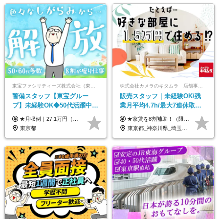
東宝ファシリティーズ株式会社（東宝株式会社100％出資）
株式会社カメラのキタムラ 店舗事業部【カメラのキタムラ】
警備スタッフ【東宝グルー
販売スタッフ｜未経験OK/残
プ】未経験OK◆50代活躍中
業月平均4.7h/最大7連休取得
◆1勤務で2日分休み◆8割が座
可/全国募集/家賃8割を会社が
★月収例｜27.1万円（月給+残業代2.4万円+資格手当0.2万円+家族手当0.85万円） ★賞与年2回＆充実した手当あり！ ■月給23万6,500円～＋賞与年2回＋各種手当 ┗月給には職務手当19,500円、調整手当15,000円、住宅手当18,500円、契約社員手当1,500円を含みます ※試用期間4ヶ月(期間中の給与・待遇の差異はありません) ━━━━━━━━━━ 各種手当も充実！ ━━━━━━━━━━ ★家族手当 ★役付手当 ★資格手当 ★年末年始勤務手当 ★交通費支給（月5万円以内／6ヶ月分の定期代を支給） ★残業・深夜残業手当（全額支給） ━━━━━━━━━━ 給与支給日は毎月25日です ━━━━━━━━━━ 例：1月1日付入社の場合 1月25日に基本給+変動しない手当を支給 2月25日に前月分の残業手当など変動する手当を支給
★家賃を8割補助！（限度額は地域により異なる） ※転勤による引っ越しが発生する場合 ＝＝＝＝＝＝＝＝＝＝＝＝＝＝＝＝＝＝＝＝＝＝＝ 例えば、家賃7.5万円なら6万円は会社で負担。 あなたが支払うのは、たったの1.5万円です！ 年間では自己負担額が約72万ほどお得になります！ ＝＝＝＝＝＝＝＝＝＝＝＝＝＝＝＝＝＝＝＝＝＝＝ 月給22万8,700円～26万3,100円＋賞与年2回（初回の支給は当社規定による）＋残業手当 ＜実際の給与例＞ *24歳:月給23万4,700円＋賞与年2回（初回の支給は当社規定による）＋残業手当＋諸手当 ※上記はあくまで参考月給です。ご経歴・年齢を考慮し、当社規定により決定します ※評価により昇給あり ※残業代は別途支給あり ※試用期間2ヶ月あり（期間中の給与・待遇に差異はありません） 【実在する社員の年収モデル】 年収530万円（30歳） 年収820万円（40歳） 【入社時の想定年収】 330万円～900万円
り仕事◆賞与年2回
負担/賞与年2回
東京都
東京都_神奈川県_埼玉県_千葉県_大阪府_愛知県_北海道_青森県_宮城県_秋田県_山形県_茨城県_群馬県_新潟県_長野県_富山県_静岡県_三重県_兵庫県_京都府_広島県_岡山県_鳥取県_山口県_徳島県_香川県_愛媛県_福岡県_熊本県_佐賀県_長崎県_大分県_宮崎県_鹿児島県