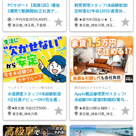
PCサポート【面接1回】/最短
飼育管理スタッフ/未経験歓迎/
2週間で勤務開始/正社員デビ
定時退社/年休120日/産育休実
ュー歓迎/未経験9割以上/社員
績あり/連休取得OK/賞与年2
◇平均月収29万6,400円(各種手当含む) ◇住宅手当⇒最大家賃の半額支給 ◇賞与年2回支給 ■月給22万5,000円以上＋地域手当＋時間外手当＋住宅手当＋家族手当 ※経験やスキルに応じて給与を決定します ※試用期間2ヶ月あり（期間内は時給1,060円以上となります） └地域により上がる可能性があり／例：東京都時給1,370円 └その他待遇に差異なし ＜モデル月収例＞ 1年目：296,400円 3年目：320,000円 【固定残業代について】 なし（残業代は、実際の労働時間に応じて別途全額支給）
★賞与年2回あり★ 【未経験の方】月給20万7,750円～＋賞与年2回＋残業代全額支給＋交通費支給 【生物系大卒の方】月給21万3,750円～＋賞与年2回＋残業代全額支給＋交通費支給 ★手当が充実★ ・資格手当（実験動物技術者2級：月3,000円、1級：月7,000円） ・家族手当 ・住宅費用補助（転居を伴う転勤の場合：最大5年間支給） ・残業代全額支給 ※入社5年目程度で賞与4.6ヶ月分の支給実績あり ※月給の金額は、能力やスキルを考慮して決定します ※試用期間6ヶ月あり（雇用形態・給与・待遇に差異なし）
寮・住宅手当あり
回/急募求人
東京都_埼玉県_千葉県_愛知県_北海道_群馬県_長野県_富山県_石川県_静岡県_香川県_高知県_熊本県_長崎県_沖縄県
東京都_神奈川県_埼玉県_大阪府_愛知県_茨城県_三重県_京都府_佐賀県
ヴェオリア・ジェネッツ株式会社 関東支店 東京業務課
株式会社カメラのキタムラ
水道調査スタッフ#未経験歓迎
Apple製品修理受付スタッフ/
#正社員デビューOK#完全週休
未経験OK/家賃8割補助/賞与年
2日制#年休125日#資格取得支
2回/残業月平均4.7h/最大7連休
■東京都 月給22万5000円（東京地域手当3万円含）～25万円＋残業代全額支給＋各種手当 ■神奈川県 月給19万5000円～24万円＋残業代全額支給＋各種手当 ※年齢・経験を考慮し決定 ※試用期間3ヶ月（期間中の給与・待遇に差異はありません） ◆通勤手当あり（全額支給） ◆昇給年1回、賞与年2回。世界最大級の環境企業グループならではの安定した給与体系です。
★家賃の8割を補助！（限度額は地域により異なる） ※転勤による引っ越しが発生する場合 ＝＝＝＝＝＝＝＝＝＝＝＝＝＝＝＝＝＝＝＝＝＝＝ 例えば、家賃7.5万円なら6万円は会社で負担。 あなたが支払うのは、たったの1.5万円です！ 年間では自己負担額が約72万ほどお得になります！ ＝＝＝＝＝＝＝＝＝＝＝＝＝＝＝＝＝＝＝＝＝＝＝ 月給22万8,700円～26万3,100円＋賞与年2回（初回の支給は当社規定による）＋残業手当 ＜実際の給与例＞ *24歳:月給23万4,700円＋賞与年2回（初回の支給は当社規定による）＋残業手当＋諸手当 ※上記はあくまで参考月給です。ご経歴・年齢を考慮し、当社規定により決定します ※評価により昇給あり ※残業代は別途支給あり ※試用期間2ヶ月あり（期間中の給与・待遇に差異はありません） 【実在する社員の年収モデル】 年収530万円（30歳） 年収820万円（40歳） 【入社時の想定年収】 330万円～900万円
援有#社員数千人以上
OK
東京都_神奈川県
東京都_神奈川県_埼玉県_千葉県_大阪府_愛知県_北海道_岩手県_宮城県_秋田県_福島県_茨城県_栃木県_富山県_石川県_福井県_静岡県_岐阜県_三重県_兵庫県_京都府_滋賀県_奈良県_広島県_岡山県_徳島県_香川県_愛媛県_高知県_福岡県_熊本県_佐賀県_長崎県_大分県_宮崎県_沖縄県