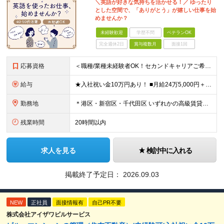
＼英語が好きな気持ちを活かせる！／ ゆったり
とした空間で、「ありがとう」が嬉しい仕事を始
めませんか？
未経験歓迎
学歴不問
ベテランOK
完全週休2日
賞与複数月
面接1回
応募資格
＜職種/業種未経験者OK！セカンドキャリアご希望の方も大歓迎！＞ ■高卒以上 ■英語が好きな方・抵抗がない方 ■60歳未満の方(定年年齢による理由) ＜面接は相互理解を大切にしています＞ 緊張して上
給与
★入社祝い金10万円あり！ ■月給24万5,000円＋賞与年2回(2カ月/2025年実績)＋時間外手当＋資格手当＋交通費 ※一律英会話手当（2万円）を含みます ※給与は経験・能力等を考慮して決定し
勤務地
＊港区・新宿区・千代田区 いずれかの高級賃貸マンションにて勤務 ◇港区南麻布エリア ◇新宿区エリア ◇千代田区エリア ★竣工するマンション（南青山）でのオープニング募集もあります！ 【本社】 東
残業時間
20時間以内
求人を見る
検討中に入れる
掲載終了予定日：
2026.09.03
NEW
正社員
面接情報有
自己PR不要
株式会社アイザワビルサービス