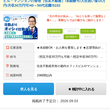
ビル・マンションの管理（住友不動産）/未経験可/入社祝い金10万
円/月収30万円可/40～50代活躍/S102
「月の半分が休み…」「ゆとりを持って無理なく
働く…」 夜勤ならではの魅力をご紹介します！
未経験歓迎
学歴不問
ベテランOK
完全週休2日
賞与複数月
面接1回
応募資格
★未経験OK・お人柄を重視します ★志望理由が明確でない方もお気軽にご応募ください！ ■高卒以上 ■60歳未満の方(定年年齢による理由) ＜長く安心して働きやすい＞ 当社では現在20代～60代の管理
給与
《想定月収30万円も可能！/想定年収380万円》 ■月給24万5000円以上＋賞与年2回(2カ月/2025年実績)＋時間外手当＋資格手当＋役職手当＋交通費 ………… ≪昇給、賞与、および各種諸手当につ
勤務地
住友不動産所有の都内オフィスビルやマンションでの勤務となります。 ★希望を考慮し、転居を伴う転勤はありません。 ★新宿・日本橋・半蔵門・飯田橋・秋葉原・中野・大崎をはじめとした23区のビルが対象です。
残業時間
20時間以内
求人を見る
検討中に入れる
掲載終了予定日：
2026.09.03