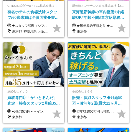
C-TEC株式会社/B・TEC株式会社/S・TEC株式会社【合同募集】
新幹線メンテナンス東海株式会社【JR東海グループ】
有名ホテルの食器洗浄スタッ
東海道新幹線の車内整備#未経
フ/60歳未満は全員面接◆書類
験OK#年齢不問#東京駅勤務
選考なし◆ブランクOK◆月25
#59歳まで正社員登用可＆登用
★スタッフ管理（シフト調整など）の経験があれば【月給28万円以上】 ★賞与支給実績：基本給の2ヶ月分～3ヶ月分 ＝＝ライフスタイルに合わせて働き方を選べます＝＝ ■正社員 ＜未経験者＞月給25万円～35万円＋賞与年2回 ＜経験者＞月給28万円～35万円＋賞与年2回 ※経験やスキルに応じて決定します ※残業代全額支給 ※試用期間（3ヶ月間）中の雇用形態や待遇に差異はありません ※正社員の場合、転勤の可能性あり ■契約社員 月給22万円～＋残業代全額支給 ※契約社員の場合、賞与の支給および転勤の可能性はありません ※勤務時間や勤務日数の希望があればご相談に応じます ※試用期間なし ※契約の更新 有(勤務状況により判断する) 更新上限 有(通算契約期間の上限 1年/更新回数の上限 なし)
★毎年昇給実績あり ★入社3年で430万円も可(正社員登用された場合) ■入社時月収例：25万2840円(1万2040円×21日)＋賞与支給実績有（年2回・2025年度） 日給1万2040円 ※別途「超過勤務手当、祝繁手当、特殊手当」の支給有 ※試用期間中（2ヶ月）の待遇・雇用形態に差異はございません
万～ ◆40～50代活躍
実績多数！
東京都_神奈川県_大阪府_愛知県_北海道_京都府_福岡県_沖縄県
東京都
株式会社ＹＬＤ
株式会社１６６
買取専⾨店「かいとるんだ」
販売・買取スタッフ◆月給50
査定・接客スタッフ□⽉給35万
万＋賞与年2回(最大12ヶ月分
円以上＋毎⽉インセン□年休
支給)◆前職給与保証◆年収
■月給35万円～＋インセンティブ＋各種手当 ※固定残業代（月45時間分87,600円～）を含む。超過した場合は別途残業代を支給いたします ※経験・年齢などを考慮の上、決定します ※試用期間3ヶ月あり（待遇に変動なし）
◎年収1000万円も可能 ◎複雑な条件やノルマは一切なし！ 頑張った分だけシンプルに還元される給与体系です。 経験者の方には「前職給与保証」をお約束します！ ■月給50万円～80万円（役職手当を含む） ★平均月収：60～70万円程度 ★「〇件以上で支給」といった複雑な条件やノルマの縛りは一切ありません。 お客様に寄り添い、利益が出た分はしっかりとあなたの給与へ還元します！ ※経験・能力を考慮のうえ決定します。 ※試用期間3ヶ月あり。その間の待遇・給与に差異はありません。 ※上記の金額は固定残業代（20時間/5万円～）含んだ金額です。 超過分は別途記載します。
120日以上□土日休み
1000万可◆オープニング
東京都
東京都