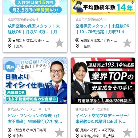
成田空港警備株式会社
成田空港警備株式会社
成田空港の保安スタッフ｜未
空港保安スタッフ｜未経験OK
経験OK｜月収31.4万～｜月
｜10～70代活躍｜月収31.4万
2.5万の単身寮｜住宅手当&家
&賞与年2回｜家族・住宅手当
★想定月収31.4万円～＋賞与年2回（59万円以上） ★入社お祝い金15万円支給 ★水道+光熱費無料の家賃がリーズナブルな社員寮(単身寮)あり！ ★住宅手当&家族手当あり 月給24万5000円以上(基本給21万1000円＋業務別手当35,000円)＋賞与年2回（賞与支給額：59万円以上を想定）＋残業代全額 ※みなし残業なし！残業代は全額支給します。 ※資格手当・深夜手当など、様々な手当をご用意しています。 ※入社お祝い金は１か月経過後、3ヶ月経過後、6ヶ月経過後に各5万円ずつ給与に加算して支給いたします。 ※指定の検定資格をお持ちの方には別途手当を支給します。入社後に取得した場合は給与に加算し支給します。 ・施設警備 1級7,000円 2級4,000円 ・交通誘導 1級7,000円 2級4,000円 ・雑踏警備 1級7,000円 2級4,000円 など
★想定月収31.4万円～＋賞与年2回（59万円以上） ★入社お祝い金15万円支給 ★水道+光熱費無料の家賃がリーズナブルな社員寮(単身寮)あり！ 月給24万5000円以上(基本給21万1000円＋業務別手当35,000円)＋賞与年2回（賞与支給額：59万円以上を想定）＋残業代全額 ※みなし残業なし！残業代は全額支給します。 ※資格手当・深夜手当など、様々な手当をご用意しています。 ※入社お祝い金は１か月経過後、3ヶ月経過後、6ヶ月経過後に各5万円ずつ給与に加算して支給いたします。 ※指定の検定資格をお持ちの方には別途手当を支給します。入社後に取得した場合は給与に加算し支給します。 ・施設警備 1級7,000円 2級4,000円 ・交通誘導 1級7,000円 2級4,000円 ・雑踏警備 1級7,000円 2級4,000円 など
族手当｜入社祝い金15万
｜光熱費0円の単身寮
千葉県
千葉県
株式会社アイザワビルサービス
株式会社TKP 営業本部
ビル・マンションの管理（住
イベント空間プロデューサー/
友不動産）/未経験可/入社祝い
未経験OK/残業月15h以下/豊
金10万円/月収30万円可/40～
富な福利厚生/全国募集/平均有
《想定月収30万円も可能！/想定年収380万円》 ■月給24万5000円以上＋賞与年2回(2カ月/2025年実績)＋時間外手当＋資格手当＋役職手当＋交通費 ………… ≪昇給、賞与、および各種諸手当について≫ ◇入社お祝い金（10万円 ※3カ月精勤後支給） ◇昇給/年1回 ◇賞与/年2回(2カ月/2025年実績) ◇時間外手当 ◇資格手当 └・ビル設備管理技能士1級（1万円/月） ・ビル設備管理技能士2級（5000円/月） ・建築物環境衛生管理技術者（1万円/月） ・防火管理技能者（3000円/月） ・消防設備士乙4類（3000円/月） 他 ◇役職手当 └・班長/サブリーダー/リーダー（5000円～2万円/月） ◇物件手当（最大2万円 ※物件により異なる） ◇退職金あり ※経験・年齢・能力を考慮した上、当社規定により優遇いたします。 ※3カ月の試用期間あり。その間の給与や福利厚生に差異はありません。 《モデル年収》 ・入社1年/35歳：年収380万円 ・入社3年/38歳：年収400万円
月給25万円～34万円以上＋各種手当＋残業代＋賞与年2回（昨年度2～4ヶ月分） 初年度想定年収：350万円～ ＜クラス・経験別の月給目安＞ ■メンバークラス：月給25万円以上 ■店長やSVなどのマネジメント経験者：月給30万円～スタート可 ■リーダークラス：月給34万円以上 ※月給は配属エリア・経験・能力を考慮して決定します（前職の経験・収入をお聞かせください）。 ※上記にはみなし残業手当20～30時間分（メンバー：3万1134円以上、経験5年以上：5万2448円以上、リーダー：5万9441円以上）を含みます。 ※超過分は別途支給いたします。
50代活躍/S102
給取得日数14.9日
東京都
東京都_神奈川県_大阪府_愛知県_北海道_宮城県_静岡県_京都府_広島県_福岡県