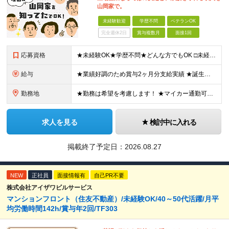
山岡家で。
未経験歓迎
学歴不問
ベテランOK
完全週休2日
賞与複数月
面接1回
応募資格
★未経験OK★学歴不問★どんな方でもOK □未経験・第二新卒・フリーター □ブランクがある方 □転職回数が気になる方 □飲食業界にチャレンジしたい方 「やってみたい」という気持ちがあれば、皆さん大
給与
★業績好調のため賞与2ヶ月分支給実績 ★誕生日手当など手当充実 ★年2回昇給チャンス有＆入社1年で店長昇格可 ★残業代全額支給（1分単位で支給） 【週休3日制の場合】 月給25万8,960円以上（固
勤務地
★勤務は希望を考慮します！ ★マイカー通勤可（駐車場完備） ★全国の各店舗で募集中！続々出店予定！ ～国内300店舗、47都道府県への展開を目標に出店中！～ ▼積極採用地域▼ ・中部（富山、石川、
求人を見る
検討中に入れる
掲載終了予定日：
2026.08.27
NEW
正社員
面接情報有
自己PR不要
株式会社アイザワビルサービス
マンションフロント（住友不動産）/未経験OK/40～50代活躍/月平
均労働時間142h/賞与年2回/TF303