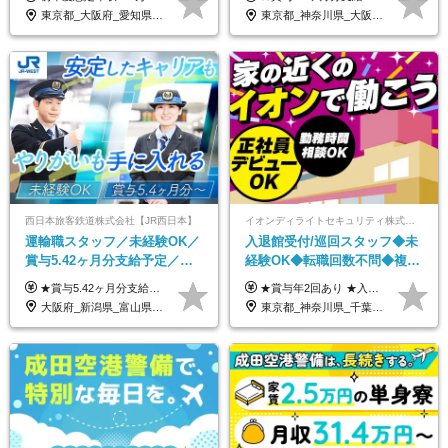
い制服*社割有
／年休120日以上
東京都_大阪府_愛知県_北海道_栃木県_静岡県_兵庫県_京都府_福岡県
東京都_神奈川県_大阪府_愛知県_兵庫県
西日本旅客鉄道株式会社【JR西日本】
イオンディライトセキュリティ株式会社（イオングループ）
運輸職スタッフ／未経験OK／
入退館受付/巡回スタッフ◆未
賞与5.42ヶ月分支給予定／残
経験OK◆転職回数不問◆複数
業月11h程／年休119日+有給
勤務地で募集中◆ブランクあ
★賞与5.42ヶ月分支給予定あり！ （大卒以上）月給24万1,692円～39万5,780円＋各種手当＋賞与2回 （高卒以上）月給22万2,662円～39万5,780円＋各種手当＋賞与2回 ※上記は2025年度新卒支払額（京阪神地区）となります ※勤務地・学歴で異なり、ご経験・能力等をふまえた金額を加算します ※残業代は別途全額支給します ※当社規程に基づき決定します ※試用期間あり（3ヶ月／待遇に変更はありません） ※基本給以外の諸手当として扶養・職務・時間外・通勤手当等を支給します ※京阪神地区以外の勤務地の場合 月給（大卒）23万0,706円～／月給（高卒）21万2,541円～となります
★賞与年2回あり ★入社祝い金3万円支給 ★出産祝い金や育児支援金などの手当も充実！ ≪給与モデル≫ 【東京】基本給27万2780円/月給＋時間外手当（25h） 【愛知】基本給25万4990円/月給＋時間外手当（25h） 【大阪】基本給25万4990円/月給＋時間外手当（25h） 【福岡】基本給23万7200円/月給＋時間外手当（25h） -------------- ▽各地の給与は下記をご確認ください！ ■北海道 月給20万円～ ■東北 月給20万円～ ■北関東 埼玉／月給22万5000円～ 茨城・群馬・新潟／月給20万円～ ■南関東 東京・神奈川／月給23万円～ 千葉／月給22万5000円～ 山梨／月給20万円～ ■中部 愛知／月給21万5000円～ 長野・岐阜・三重／月給20万円～ ■関西 大阪／月給21万5000円～ 京都・兵庫／月給21万円～ 滋賀・奈良／月給20万円～ ■中四国 岡山・山口・四国・広島／月給20万円～ ■九州 福岡・鹿児島・長崎／月給20万円～
平均18.7日
りOK◆室内業務がメイン
大阪府_新潟県_富山県_石川県_福井県_三重県_兵庫県_京都府_滋賀県_奈良県_和歌山県_広島県_岡山県_鳥取県_島根県_山口県_福岡県
東京都_神奈川県_千葉県_北海道_福島県_長野県_岐阜県_三重県_京都府_福岡県