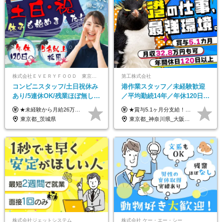
株式会社ＥＶＥＲＹＦＯＯＤ 東京本社
第工株式会社
コンビニスタッフ/土日祝休み
港作業スタッフ／未経験歓迎
あり/5連休OK/残業ほぼ無し/
／平均勤続14年／年休120日以
賞与年2回/トイレ掃除・夜勤
上／食事手当・家族手当あり
★未経験から月給26万円スタート！ ★毎年1回（12月）の昇給＋賞与（年2回）で給与にしっかり反映！ 月給26万円＋賞与年2回＋交通費全額支給 ※リーダー・店長昇格後は基本給2万円UP＋役職手当支給 ※経験・スキルを考慮の上、決定します ※上記金額には固定残業代（21時間分・3万7300円以上）を含みます。超過分は別途全額支給します ※試用期間3ヶ月間あり（期間中の給与・待遇に差異はありません）
★賞与5.1ヶ月分支給！ ★入社3年目・30代で年収730万円の先輩も活躍中！ ★入社1年目・20代で月収29万円の実績あり 月給：22.5万円～30.5万円＋各種手当＋賞与年2回＋残業代全額支給 ※経験・能力などを考慮のうえ決定します ※上記月給には食事手当(5000円／月）を含みます ※残業代は分単位で100％支給いたします ※試用期間3ヶ月。その間の給与・待遇に差異はありません 【月収例】 ◆33.5万円／31歳 入社7か月 ◆38.5万円／32歳 入社1年目 ◆48.4万円／44歳 入社12年目 ※経験・能力などを考慮のうえ決定 ※月収・給与例には休日手当も含みます 【手当詳細】 ◆交通費規定支給（上限3万5000円／月） ◆時間外手当全額支給 ◆休日出勤手当 ◆港湾住宅あり（1R・2万円台～） ◆資格取得支援制度：全額負担 ◆地域手当：関東地区1万円／月
無し/面接1回
／賞与5.1ヶ月分
東京都_茨城県
東京都_神奈川県_大阪府_愛知県_兵庫県
株式会社ジェットシステム
株式会社 ケー・エー・シー