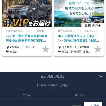
日本交通株式会社 ハイヤー事業部
株式会社星野リゾート・マネジメント
ハイヤー運転手◆未経験OK◆
ホテル運営スタッフ【UIター
完全予約制◆初月40万保証◆
ン・遠方の移住歓迎】*全国募
平均年収600万◆約4ヶ月研修
集*週休3日/年休161日可*未経
★初月40万円保証＋2～6ヶ月目35万円保証 ★平均年収600万円 月給236,000円（一律手当含む）＋運転手当（運転した時間に応じて支給）＋残業代＋賞与年2回 ※基礎研修期間（10日間）は日給1万円を支給します ※試用期間中（3ヶ月）の給与・待遇に差異はありません ※残業代は全額支給します
【大卒以上】月給240,800円以上+賞与2回+各種手当 【短大・専門学校卒】月給204,400円以上+賞与2回+各種手当 【上記以外】月給187,000円以上+賞与2回+各種手当 ※経験、資格、能力等を考慮の上、決定いたします ※残業代全額支給 ※試用期間3ヶ月（条件変更なし）
あり◆運転は1日4hほど
験OK*新規開業あり
東京都
東京都_神奈川県_北海道_青森県_山形県_福島県_栃木県_群馬県_山梨県_長野県_石川県_静岡県_岐阜県_京都府_広島県_島根県_山口県_高知県_長崎県_大分県_鹿児島県_沖縄県
ほかの職種で探し直す
求人掲載・利用規約・お問合せ
ホーム
ログイン