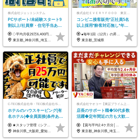
株式会社ジェットシステム
株式会社ＥＶＥＲＹＦＯＯＤ 東京本社
PCサポート/未経験スタート9
コンビニ接客販売*正社員5名
割以上/社員寮・住宅手当あり/
以上採用*酔客対応無し*年休
正社員デビューOK/20代～30
120日～*創業59年の安定基盤*
◇平均月収29万6,400円(各種手当含む) ◇住宅手当⇒最大家賃の半額支給 ◇賞与年2回支給 ■月給22万5,000円以上＋地域手当＋時間外手当＋住宅手当＋家族手当 ※経験やスキルに応じて給与を決定します ※試用期間2ヶ月あり（期間内は時給1,060円以上となります） └地域により上がる可能性があり／例：東京都時給1,370円 └その他待遇に差異なし ＜モデル月収例＞ 1年目：296,400円 3年目：320,000円 【固定残業代について】 なし（残業代は、実際の労働時間に応じて別途全額支給）
●毎年1回（12月）の昇給で給与にしっかり反映！ ●賞与年2回あり（6月・12月） 月給26万円＋賞与年2回＋交通費全額支給 役職の有無にかかわらず、日々の頑張りは正当に評価します！ リーダー・店長昇格後は等級に合わせて給与UP＋役職手当があるので、 納得感を持って働くことができます◎ ※経験・スキルを考慮の上、決定します ※上記金額には固定残業代（21時間分・3万7300円以上）を含みます。超過分は別途全額支給します ※試用期間3ヶ月間あり（期間中の給与・待遇に差異はありません）
代活躍中/全国募集
コンビニ経験者優遇
東京都_神奈川県_埼玉県_千葉県_大阪府_愛知県_北海道_青森県_岩手県_宮城県_秋田県_山形県_福島県_茨城県_群馬県_新潟県_山梨県_長野県_富山県_石川県_静岡県_岐阜県_三重県_兵庫県_京都府_滋賀県_奈良県_和歌山県_広島県_岡山県_鳥取県_島根県_山口県_徳島県_香川県_愛媛県_高知県_福岡県_熊本県_佐賀県_長崎県_大分県_宮崎県_沖縄県
東京都_茨城県
C-TEC株式会社/B・TEC株式会社/S・TEC株式会社【合同募集】
株式会社ヤオコー【東証プライム上場グループ】
ホテルのハウスキーピング(有
店長のサポート職◆50代多数
名ホテル)◆全員面接(条件あ
活躍◆定年間近の方も大歓
り)◆未経験OK◆リゾート地
迎！◆出勤はお昼から◆平均
★スタッフ管理（シフト調整など）の経験があれば【月給28万円以上】 ★賞与支給実績：基本給の2ヶ月分～3ヶ月分 ＝＝ライフスタイルに合わせて働き方を選べます＝＝ ■正社員 ＜未経験者＞月給25万円(寮なしの場合)～35万円＋賞与年2回 ＜経験者＞月給28万円～35万円＋賞与年2回 ※寮をご利用の場合は月給22万円～ ※経験やスキルに応じて決定します ※残業代全額支給 ※試用期間（3ヶ月間）中の雇用形態や待遇に差異はありません ※正社員の場合、転勤の可能性あり ■契約社員 月給22万円～＋残業代全額支給 ※契約社員の場合、賞与の支給および転勤の可能性はありません ※勤務時間や勤務日数の希望があればご相談に応じます ※試用期間なし ※契約の更新 有(勤務状況により判断する) 更新上限 有(通算契約期間の上限 1年/更新回数の上限 なし)
【賞与平均2.4ケ月分│決算賞与も20年以上連続で支給中！】 ＜月収例＞ 月収29万円（地域限定正社員／残業代・各種手当含む） 月収26万円（契約社員／残業代・各種手当含む） ◆月給：月給258,400円～361,500円＋残業代＋各種手当 ※給与は前職での経験、スキルを考慮し、決定します ※残業代は全額支給します ※契約社員としてご入社いただく方は、賞与額に差異あり。詳細は面接でお話しします ※試用期間3ヶ月あり。条件に変更はありません ※契約社員の場合：契約期間12カ月（更新あり） ※60歳未満でご入社いただいた方も、60歳になったタイミングで雇用形態は契約社員に切り替えとなります。
も選べる◆月25万円
賞与2.4ヶ月分◆残業少なめ
神奈川県_大阪府_愛知県_北海道_兵庫県_京都府_広島県_福岡県_大分県_宮崎県_鹿児島県_沖縄県
東京都_神奈川県_埼玉県_千葉県_茨城県_栃木県_群馬県