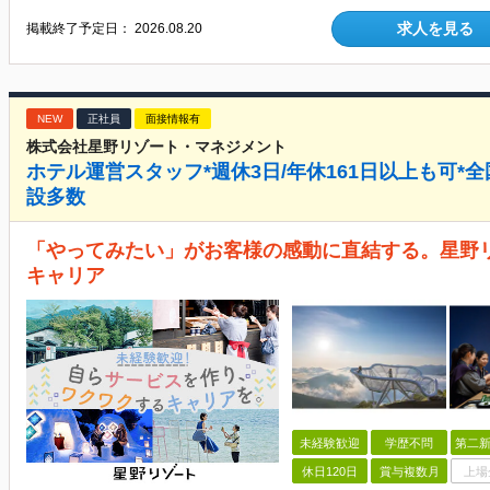
求人を見る
掲載終了予定日：
2026.08.20
NEW
正社員
面接情報有
株式会社星野リゾート・マネジメント
ホテル運営スタッフ*週休3日/年休161日以上も可*全
設多数
「やってみたい」がお客様の感動に直結する。星野
キャリア
未経験歓迎
学歴不問
第二新
休日120日
賞与複数月
上場