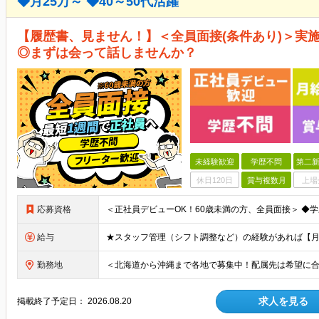
◆月25万～ ◆40～50代活躍
【履歴書、見ません！】＜全員面接(条件あり)＞実施
◎まずは会って話しませんか？
未経験歓迎
学歴不問
第二新
休日120日
賞与複数月
上場
応募資格
給与
勤務地
求人を見る
掲載終了予定日：
2026.08.20