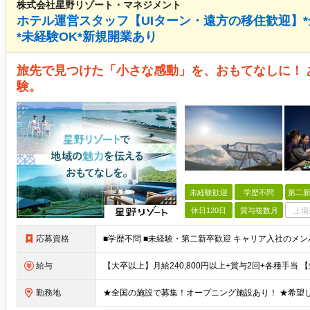
株式会社星野リゾート・マネジメント
ホテル運営スタッフ【UIターン・遠方の移住歓迎】*全
*未経験OK*新規開業あり
旅先で見つけた「小さな感動」を、おもてなしに！ 
験。
未経験歓迎
学歴不問
第二新
休日120日
賞与複数月
上場
応募資格
給与
勤務地