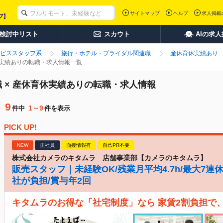
サイトマップ
ヘルプ
求人掲載
検討中リスト
スカウト
AIの求
ビススタッフ系
旅行・ホテル・ブライダル関連職
産休育休実績あり
休実績ありの転職・求人情報一覧
 × 産休育休実績ありの転職・求人情報
9
1～9
件中
件を表示
PICK UP!
NEW
正社員
面接情報有
自己PR不要
株式会社カメラのキタムラ 店舗事業部【カメラのキタムラ】
販売スタッフ｜未経験OK/残業月平均4.7h/最大7連
社が負担/賞与年2回
キタムラのお得な「社宅制度」なら 家賃2割負担で