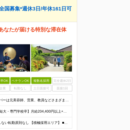
国募集*週休3日/年休161日可
あなたが届ける特別な滞在体
卒OK
ベテランOK
複数名採用
完全週休2日
企業
転勤なし
土日面接可
面接1回
■学歴不問 ■未経験・第二新卒歓迎 キャリア入社のメンバーは元美容師、営業、教員などさまざま！ 『遠方への引っ越しが可能な方』や『地方に行ってみたい・勤務したい方』なども この機会に新しい人生にチャ
【大卒以上】月給240,800円以上+賞与2回+各種手当 【短大・専門学校卒】月給204,400円以上+賞与2回+各種手当 【上記以外】月給187,000円以上+賞与2回+各種手当 ※経験、資格、能
★全国の施設で募集！オープニング施設あり！ ★希望しない転勤原則なし 【積極採用エリア】 ■界 蔵王（26年10月開業予定） ※開業前に入社された場合、全国の星野リゾートの施設で勤務後、開業時期に異