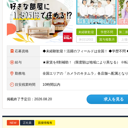
未経験歓迎
学歴不問
第二新
休日120日
賞与複数月
上場
応募資格
給与
勤務地
目安残業時間
10時間以内
求人を見る
掲載終了予定日：
2026.08.20
NEW
正社員
面接情報有