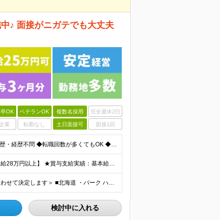
中♪ 面接がニガテでも大丈夫
卒OK
ベテランOK
複数名採用
完全週休2日
企業
転勤なし
土日面接可
面接1回
＜正社員デビューOK！60歳未満の方、全員面接＞ ◆学歴・経歴不問 ◆転職回数が多くてもOK ◆未経験／第二新卒OK ◆ブランクありOK ◆60歳未満の方（※定年年齢を上限として募集するため） ☆普
★スタッフ管理（シフト調整など）の経験があれば【月給28万円以上】 ★賞与支給実績：基本給の2ヶ月分～3ヶ月分 ＝＝ライフスタイルに合わせて働き方を選べます＝＝ ■正社員 ＜未経験者＞月給25万円～
＜北海道から沖縄まで各地で募集中！配属先は希望に合わせて決定します＞ ■北海道 ・パーク ハイアット ニセコ HANAZONO ★住み込み可 北海道虻田郡倶知安町字岩尾別328-47 ■東京都 ・
検討中に入れる