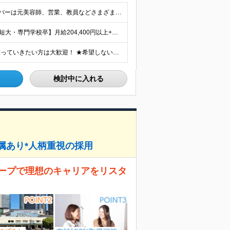
■学歴不問 ■未経験・第二新卒歓迎 キャリア入社のメンバーは元美容師、営業、教員などさまざま！ これまでの経験やあなたらしい視点を活かして よりよいサービスを生み出していきましょう！
【大卒以上】月給240,800円以上+賞与2回+各種手当 【短大・専門学校卒】月給204,400円以上+賞与2回+各種手当 【上記以外】月給187,000円以上+賞与2回+各種手当 ※経験、資格、能
★全国の施設で募集！オープニング施設でサービスを作っていきたい方は大歓迎！ ★希望しない転勤は原則なし 【積極採用エリア】 ■界 蔵王（26年10月開業予定） ※開業前に入社された場合、全国の星野リ
検討中に入れる
配属あり*人柄重視の採用
ループで理想のキャリアをリスタ