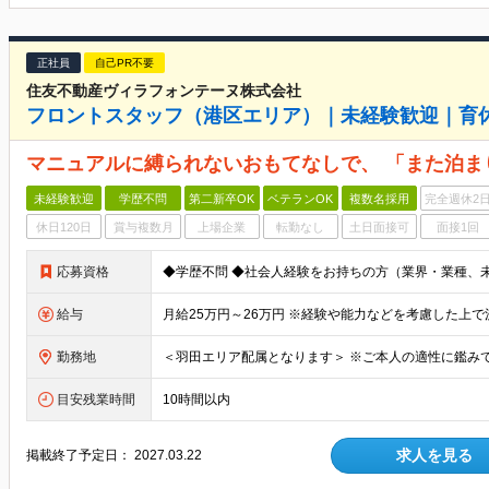
正社員
自己PR不要
住友不動産ヴィラフォンテーヌ株式会社
フロントスタッフ（港区エリア）｜未経験歓迎｜育休
マニュアルに縛られないおもてなしで、 「また泊ま
未経験歓迎
学歴不問
第二新卒OK
ベテランOK
複数名採用
完全週休2
休日120日
賞与複数月
上場企業
転勤なし
土日面接可
面接1回
応募資格
給与
勤務地
目安残業時間
10時間以内
求人を見る
掲載終了予定日：
2027.03.22