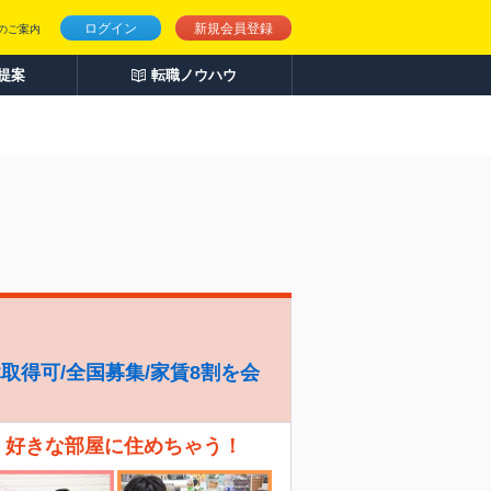
ログイン
新規会員登録
のご案内
人提案
転職ノウハウ
休取得可/全国募集/家賃8割を会
、好きな部屋に住めちゃう！