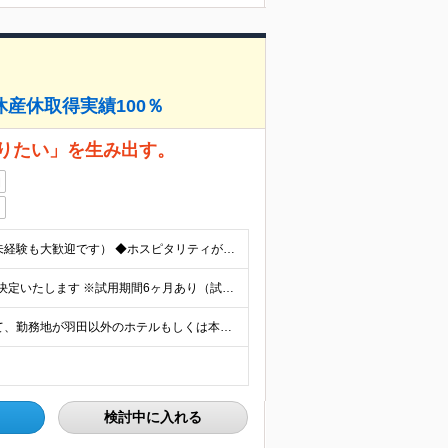
産休取得実績100％
りたい」を生み出す。
日
◆学歴不問 ◆社会人経験をお持ちの方（業界・業種、未経験も大歓迎です） ◆ホスピタリティが求められる職種での接客経験をお持ちの方 ┗例：アルバイト可。各種営業、アパレル・ブライダル・飲食業等
月給25万円～26万円 ※経験や能力などを考慮した上で決定いたします ※試用期間6ヶ月あり（試用期間満了後より昇給と賞与の対象となり、その他の条件に差異なし） ※残業代は別途全額支給（1分単位で支給）
＜羽田エリア配属となります＞ ※ご本人の適性に鑑みて、勤務地が羽田以外のホテルもしくは本社となる場合があります 勤務地一覧 ■東京エリア：⽻⽥、有明、汐留、六本⽊、⽥町、浜松町、⼋丁堀、茅場町、⽇本
検討中に入れる