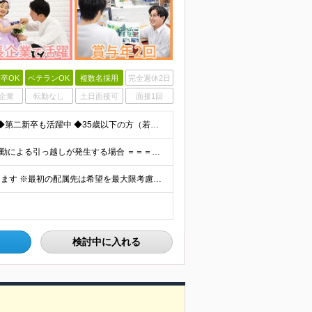
卒OK
ベテランOK
複数名採用
完全週休2日
企業
転勤なし
土日面接可
面接1回
◆未経験歓迎！活躍のフィールドは全国！ ◆学歴不問 ◆第二新卒も活躍中 ◆35歳以下の方（若年層の長期キャリア形成を図るため）
★家賃を8割補助！（限度額は地域により異なる） ※転勤による引っ越しが発生する場合 ＝＝＝＝＝＝＝＝＝＝＝＝＝＝＝＝＝＝＝＝＝＝＝ 例えば、家賃7.5万円なら6万円は会社で負担。 あなたが支払うのは、
全国エリアの「カメラのキタムラ」各店舗へ配属となります ※最初の配属先は希望を最大限考慮した上で決定します ▼詳しい勤務地住所は下記URLをご確認ください。 https://sss.kitamur
検討中に入れる