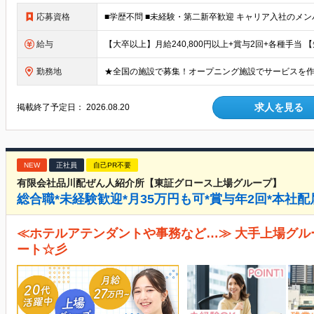
応募資格
給与
勤務地
求人を見る
掲載終了予定日：
2026.08.20
NEW
正社員
自己PR不要
有限会社品川配ぜん人紹介所【東証グロース上場グループ】
総合職*未経験歓迎*月35万円も可*賞与年2回*本社
≪ホテルアテンダントや事務など…≫ 大手上場グ
ート☆彡