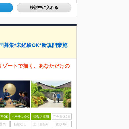
検討中に入れる
国募集*未経験OK*新規開業施
リゾートで描く、あなただけの
卒OK
ベテランOK
複数名採用
完全週休2日
企業
転勤なし
土日面接可
面接1回