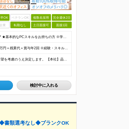
卒OK
ベテランOK
複数名採用
完全週休2日
企業
転勤なし
土日面接可
面接1回
*＼未経験・第二新卒OK！社会人経験がない方も歓迎／* ★基本的なPCスキルをお持ちの方 ※学歴不問 ※第二新卒の方やブランクがある方もお気軽にご応募ください！ ～以下のような方にピッタリです～ ◎
★未経験でも月給27万円からスタート！ 月給27万～35万円＋残業代＋賞与年2回 ※経験・スキルに応じて給与を決定します ※試用期間6ヶ月あり（期間中の給与・待遇に差異はありません） ※みなし残業
本社または東京(23区)の拠点での勤務となります。 ※希望を考慮のうえ決定します。 【本社】品川駅から徒歩5分の好立地 東京都港区高輪3丁目25番35号パーク高輪石松第二ビル4F 【拠点例】 グラ
検討中に入れる
接◆書類選考なし◆ブランクOK