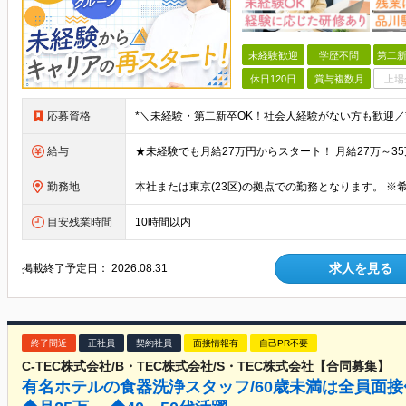
未経験歓迎
学歴不問
第二新
休日120日
賞与複数月
上場
応募資格
給与
勤務地
目安残業時間
10時間以内
求人を見る
掲載終了予定日：
2026.08.31
終了間近
正社員
契約社員
面接情報有
自己PR不要
C-TEC株式会社/B・TEC株式会社/S・TEC株式会社【合同募集】
有名ホテルの食器洗浄スタッフ/60歳未満は全員面