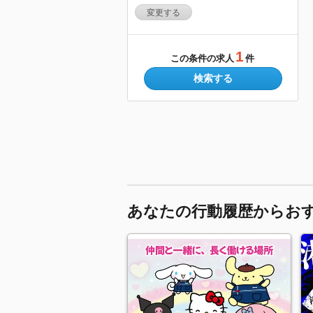
変更する
1
この条件の求人
件
検索する
あなたの行動履歴からお