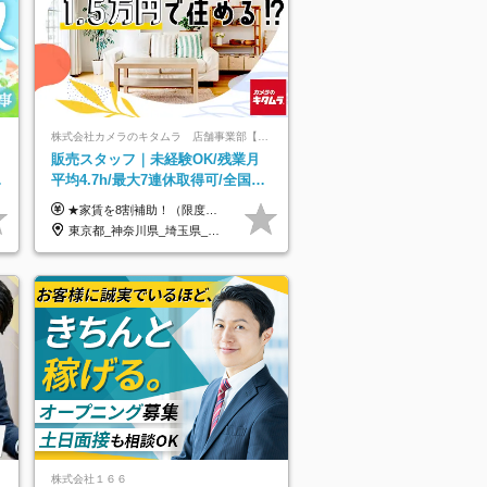
株式会社カメラのキタムラ 店舗事業部【カメラのキタムラ】
販売スタッフ｜未経験OK/残業月
日
平均4.7h/最大7連休取得可/全国募
集/家賃8割を会社が負担/賞与年2
★家賃を8割補助！（限度額は地域により異なる） ※転勤による引っ越しが発生する場合 ＝＝＝＝＝＝＝＝＝＝＝＝＝＝＝＝＝＝＝＝＝＝＝ 例えば、家賃7.5万円なら6万円は会社で負担。 あなたが支払うのは、たったの1.5万円です！ 年間では自己負担額が約72万ほどお得になります！ ＝＝＝＝＝＝＝＝＝＝＝＝＝＝＝＝＝＝＝＝＝＝＝ 月給22万8,700円～26万3,100円＋賞与年2回（初回の支給は当社規定による）＋残業手当 ＜実際の給与例＞ *24歳:月給23万4,700円＋賞与年2回（初回の支給は当社規定による）＋残業手当＋諸手当 ※上記はあくまで参考月給です。ご経歴・年齢を考慮し、当社規定により決定します ※評価により昇給あり ※残業代は別途支給あり ※試用期間2ヶ月あり（期間中の給与・待遇に差異はありません） 【実在する社員の年収モデル】 年収530万円（30歳） 年収820万円（40歳） 【入社時の想定年収】 330万円～900万円
回
東京都_神奈川県_埼玉県_千葉県_大阪府_愛知県_北海道_青森県_宮城県_秋田県_山形県_茨城県_群馬県_新潟県_長野県_富山県_静岡県_三重県_兵庫県_京都府_広島県_岡山県_鳥取県_山口県_徳島県_香川県_愛媛県_福岡県_熊本県_佐賀県_長崎県_大分県_宮崎県_鹿児島県
株式会社１６６