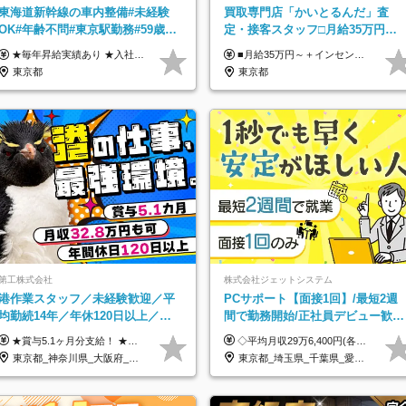
東海道新幹線の車内整備#未経験
買取専⾨店「かいとるんだ」査
OK#年齢不問#東京駅勤務#59歳ま
定・接客スタッフ□⽉給35万円以
で正社員登用可＆登用実績多数！
上＋毎⽉インセン□年休120日以上
★毎年昇給実績あり ★入社3年で430万円も可(正社員登用された場合) ■入社時月収例：25万2840円(1万2040円×21日)＋賞与支給実績有（年2回・2025年度） 日給1万2040円 ※別途「超過勤務手当、祝繁手当、特殊手当」の支給有 ※試用期間中（2ヶ月）の待遇・雇用形態に差異はございません
■月給35万円～＋インセンティブ＋各種手当 ※固定残業代（月45時間分87,600円～）を含む。超過した場合は別途残業代を支給いたします ※経験・年齢などを考慮の上、決定します ※試用期間3ヶ月あり（待遇に変動なし）
□土日休み
東京都
東京都
第工株式会社
株式会社ジェットシステム
港作業スタッフ／未経験歓迎／平
PCサポート【面接1回】/最短2週
均勤続14年／年休120日以上／食
間で勤務開始/正社員デビュー歓迎
事手当・家族手当あり／賞与5.1ヶ
未経験9割以上/社員寮・住宅手当
★賞与5.1ヶ月分支給！ ★入社3年目・30代で年収730万円の先輩も活躍中！ ★入社1年目・20代で月収29万円の実績あり 月給：22.5万円～30.5万円＋各種手当＋賞与年2回＋残業代全額支給 ※経験・能力などを考慮のうえ決定します ※上記月給には食事手当(5000円／月）を含みます ※残業代は分単位で100％支給いたします ※試用期間3ヶ月。その間の給与・待遇に差異はありません 【月収例】 ◆33.5万円／31歳 入社7か月 ◆38.5万円／32歳 入社1年目 ◆48.4万円／44歳 入社12年目 ※経験・能力などを考慮のうえ決定 ※月収・給与例には休日手当も含みます 【手当詳細】 ◆交通費規定支給（上限3万5000円／月） ◆時間外手当全額支給 ◆休日出勤手当 ◆港湾住宅あり（1R・2万円台～） ◆資格取得支援制度：全額負担 ◆地域手当：関東地区1万円／月
◇平均月収29万6,400円(各種手当含む) ◇住宅手当⇒最大家賃の半額支給 ◇賞与年2回支給 ■月給22万5,000円以上＋地域手当＋時間外手当＋住宅手当＋家族手当 ※経験やスキルに応じて給与を決定します ※試用期間2ヶ月あり（期間内は時給1,060円以上となります） └地域により上がる可能性があり／例：東京都時給1,370円 └その他待遇に差異なし ＜モデル月収例＞ 1年目：296,400円 3年目：320,000円 【固定残業代について】 なし（残業代は、実際の労働時間に応じて別途全額支給）
月分
あり
東京都_神奈川県_大阪府_愛知県_兵庫県
東京都_埼玉県_千葉県_愛知県_北海道_群馬県_長野県_富山県_石川県_静岡県_香川県_高知県_熊本県_長崎県_沖縄県