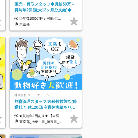
販売・買取スタッフ◆月給50万＋
賞与年2回(最大12ヶ月分支給)◆前
職給与保証◆年収1000万可◆オー
◎年収1000万円も可能 ◎複雑な条件やノルマは一切なし！ 頑張った分だけシンプルに還元される給与体系です。 経験者の方には「前職給与保証」をお約束します！ ■月給50万円～80万円（役職手当を含む） ★平均月収：60～70万円程度 ★「〇件以上で支給」といった複雑な条件やノルマの縛りは一切ありません。 お客様に寄り添い、利益が出た分はしっかりとあなたの給与へ還元します！ ※経験・能力を考慮のうえ決定します。 ※試用期間3ヶ月あり。その間の待遇・給与に差異はありません。 ※上記の金額は固定残業代（20時間/5万円～）含んだ金額です。 超過分は別途記載します。
プニング
東京都
株式会社 ケー・エー・シー
飼育管理スタッフ/未経験歓迎/定時
/
退社/年休120日/産育休実績あり/連
休取得OK/賞与年2回/急募求人
★賞与年2回あり★ 【未経験の方】月給20万7,750円～＋賞与年2回＋残業代全額支給＋交通費支給 【生物系大卒の方】月給21万3,750円～＋賞与年2回＋残業代全額支給＋交通費支給 ★手当が充実★ ・資格手当（実験動物技術者2級：月3,000円、1級：月7,000円） ・家族手当 ・住宅費用補助（転居を伴う転勤の場合：最大5年間支給） ・残業代全額支給 ※入社5年目程度で賞与4.6ヶ月分の支給実績あり ※月給の金額は、能力やスキルを考慮して決定します ※試用期間6ヶ月あり（雇用形態・給与・待遇に差異なし）
東京都_神奈川県_埼玉県_大阪府_愛知県_茨城県_三重県_京都府_佐賀県