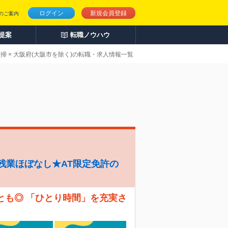
ログイン
新規会員登録
のご案内
人提案
転職ノウハウ
掃 × 大阪府(大阪市を除く)の転職・求人情報一覧
残業ほぼなし★AT限定免許の
とも◎ 「ひとり時間」を充実さ