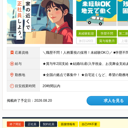
未経験歓迎
学歴不問
第二新
休日120日
賞与複数月
上場
応募資格
給与
勤務地
目安残業時間
20時間以内
求人を見る
掲載終了予定日：
2026.08.20
終了間近
正社員
契約社員
面接情報有
自己PR不要