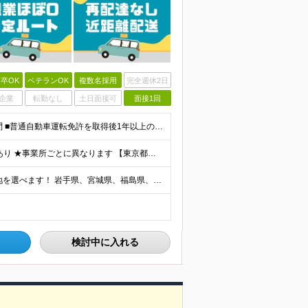
卒OK
ベテランOK
複数名採用
完全週休2日
企業
転勤なし
土日面接可
面接1回
＼職歴不問！人柄重視の採用！未経験OK◎／ ■学歴不問 ■普通自動車運転免許を取得後1年以上の方（AT限定可） ※一部勤務地で「2017年3月12日以降の取得者は要準中型免許」 ■44歳以下(※例外
★賞与年2回支給 ★結婚/出産/入学祝金、お見舞金支給あり ★事業所ごとに異なります 【東京都】 月給284,000円～298,540円 【神奈川県/千葉県】 月給284,000円 【埼玉県】 月給2
★全国の拠点で募集中！ ★自宅近くなど、希望の勤務地を選べます！ 岩手県、宮城県、福島県、新潟県、栃木県、茨城県、埼玉県、千葉県、東京都、神奈川県、山梨県、長野県、静岡県、滋賀県、兵庫県、岡山県、広
検討中に入れる