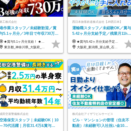
第工株式会社
西日本旅客鉄道株式会社【JR西日本】
港作業スタッフ／未経験歓迎／賞
運輸職スタッフ／未経験OK／賞与
与5.1ヶ月分／3年目で年収730万円
5.42ヶ月分支給予定／残業月11h
も可／食事手当あり／年休120日以
／年休119日+有給平均18.7日
★賞与5.1ヶ月分支給！ ★入社3年目・30代で年収730万円の先輩も活躍中！ ★入社1年目・20代で月収29万円の実績あり 月給：22.5万円～30.5万円＋各種手当＋賞与年2回＋残業代全額支給 ※経験・能力などを考慮のうえ決定します ※上記月給には食事手当(5000円／月）を含みます ※残業代は分単位で100％支給いたします ※試用期間3ヶ月。その間の給与・待遇に差異はありません 【月収例】 ◆33.5万円／31歳 入社7か月 ◆38.5万円／32歳 入社1年目 ◆48.4万円／44歳 入社12年目 ※経験・能力などを考慮のうえ決定 ※月収・給与例には休日手当も含みます 【手当詳細】 ◆交通費規定支給（上限3万5000円／月） ◆時間外手当全額支給 ◆休日出勤手当 ◆港湾住宅あり（1R・2万円台～） ◆資格取得支援制度：全額負担 ◆地域手当：関東地区1万円／月
★賞与5.42ヶ月分支給予定あり！ （大卒以上）月給24万1,692円～39万5,780円＋各種手当＋賞与2回 （高卒以上）月給22万2,662円～39万5,780円＋各種手当＋賞与2回 ※上記は2025年度新卒支払額（京阪神地区）となります ※勤務地・学歴で異なり、ご経験・能力等をふまえた金額を加算します ※残業代は別途全額支給します ※当社規程に基づき決定します ※試用期間あり（3ヶ月／待遇に変更はありません） ※基本給以外の諸手当として扶養・職務・時間外・通勤手当等を支給します ※京阪神地区以外の勤務地の場合 月給（大卒）23万0,706円～／月給（高卒）21万2,541円～となります
上
東京都_神奈川県_大阪府_愛知県_兵庫県
大阪府_新潟県_富山県_石川県_福井県_三重県_兵庫県_京都府_滋賀県_奈良県_和歌山県_広島県_岡山県_鳥取県_島根県_山口県_福岡県
成田空港警備株式会社
株式会社アイザワビルサービス
空港保安スタッフ｜未経験OK｜10
ビル・マンションの管理（住友不
～70代活躍｜月収31.4万&賞与年2
動産）/未経験可/入社祝い金10万