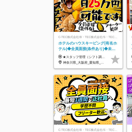
C-TEC株式会社/B・TEC株式会社/S・TEC株式会社【合同募集】
ホテルのハウスキーピング(有名ホ
テル)◆全員面接(条件あり)◆未経
験OK◆リゾート地も選べる◆月25
★スタッフ管理（シフト調整など）の経験があれば【月給28万円以上】 ★賞与支給実績：基本給の2ヶ月分～3ヶ月分 ＝＝ライフスタイルに合わせて働き方を選べます＝＝ ■正社員 ＜未経験者＞月給25万円(寮なしの場合)～35万円＋賞与年2回 ＜経験者＞月給28万円～35万円＋賞与年2回 ※寮をご利用の場合は月給22万円～ ※経験やスキルに応じて決定します ※残業代全額支給 ※試用期間（3ヶ月間）中の雇用形態や待遇に差異はありません ※正社員の場合、転勤の可能性あり ■契約社員 月給22万円～＋残業代全額支給 ※契約社員の場合、賞与の支給および転勤の可能性はありません ※勤務時間や勤務日数の希望があればご相談に応じます ※試用期間なし ※契約の更新 有(勤務状況により判断する) 更新上限 有(通算契約期間の上限 1年/更新回数の上限 なし)
万円
神奈川県_大阪府_愛知県_北海道_兵庫県_京都府_広島県_福岡県_大分県_宮崎県_鹿児島県_沖縄県
C-TEC株式会社/B・TEC株式会社/S・TEC株式会社【合同募集】