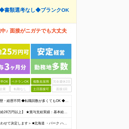
接◆書類選考なし◆ブランクOK
中♪ 面接がニガテでも大丈夫
卒OK
ベテランOK
複数名採用
完全週休2日
企業
転勤なし
土日面接可
面接1回
＜正社員デビューOK！60歳未満の方、全員面接＞ ◆学歴・経歴不問 ◆転職回数が多くてもOK ◆未経験／第二新卒OK ◆ブランクありOK ◆60歳未満の方（※定年年齢を上限として募集するため） ☆普
★スタッフ管理（シフト調整など）の経験があれば【月給28万円以上】 ★賞与支給実績：基本給の2ヶ月分～3ヶ月分 ＝＝ライフスタイルに合わせて働き方を選べます＝＝ ■正社員 ＜未経験者＞月給25万円～
＜北海道から沖縄まで各地で募集中！配属先は希望に合わせて決定します＞ ■北海道 ・パーク ハイアット ニセコ HANAZONO ★住み込み可 北海道虻田郡倶知安町字岩尾別328-47 ■東京都 ・