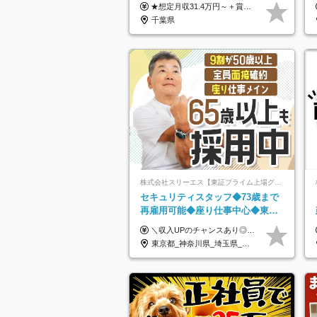
身寮｜住宅手当&家族手当｜入社
★想定月収31.4万円～＋賞与年2回（59万円以上） ★入社お祝い金15万円支給 ★水道+光熱費無料の家賃がリーズナブルな社員寮(単身寮)あり！ ★住宅手当&家族手当あり 月給24万5000円以上(基本給21万1000円＋業務別手当35,000円)＋賞与年2回（賞与支給額：59万円以上を想定）＋残業代全額 ※みなし残業なし！残業代は全額支給します。 ※資格手当・深夜手当など、様々な手当をご用意しています。 ※入社お祝い金は１か月経過後、3ヶ月経過後、6ヶ月経過後に各5万円ずつ給与に加算して支給いたします。 ※指定の検定資格をお持ちの方には別途手当を支給します。入社後に取得した場合は給与に加算し支給します。 ・施設警備 1級7,000円 2級4,000円 ・交通誘導 1級7,000円 2級4,000円 ・雑踏警備 1級7,000円 2級4,000円 など
祝い金15万
千葉県
株式会社スリーエス【東証プライム上場グループ】
セキュリティスタッフ◆73歳まで
再雇用可能◆座り仕事中心◆東証
プライム上場G◆応募者全員面接
＼収入UPのチャンスあり◎昇給も可能です！／ ◆正社員 月給(地域による）＋グレード手当、深夜手当、残業代（全額支給）等の各種手当＋賞与年2回 ＜東京都／神奈川県（横浜市）＞ 月給21万4000円～27万円 ＜埼玉県／千葉県＞ 月給19万90000円～25万1000円 ＜栃木県／茨城県／山梨県＞ 月給18万4000円～23万6000円 【試用期間】 正社員：3ヵ月 アルバイト：なし ※試用期間と本採用後の給与・待遇に差異はありません ※グレード手当、深夜手当の詳細額は面接にてご案内させていただきます ※正社員は60歳定年のため、60代の方は嘱託社員での採用です。給与条件は嘱託給与となり、退職金と賞与がありません ＼正社員は「グレード認定制」という評価あり！制度勤続年数等に応じて入社時から手当を支給／ ◆グレードI：＋2000円（入社時～） ◆グレードII：＋5000円（在籍1年以上＆当社基準に当てはまる方） ◆グレードIII：＋1万円（社内試験の合格者） ◆アルバイト・パート 東京都:時給1226円 神奈川県:時給1225円 千葉県：時給1140円 埼玉県:時給1141円 栃木県:1068円 茨城県:1074円 山梨県:1052円
◆賞与年2回
東京都_神奈川県_埼玉県_千葉県_茨城県_栃木県_山梨県