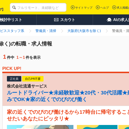
サイトマップ
ヘルプ
求人掲載
検討中リスト
スカウト
AIの求
ビススタッフ系
警備員・清掃
大阪府(大阪市を除く)
警備員・清
を除く)の転職・求人情報
1
1～1
件中
件を表示
PICK UP!
正社員
自己PR不要
株式会社流通サービス
ルートドライバー★未経験歓迎★20代・30代活躍★
みでOK★家の近くでのびのび働く
家の近くでのびのび働けるから17時台に帰宅するこ
せたいあなたにピッタリ★