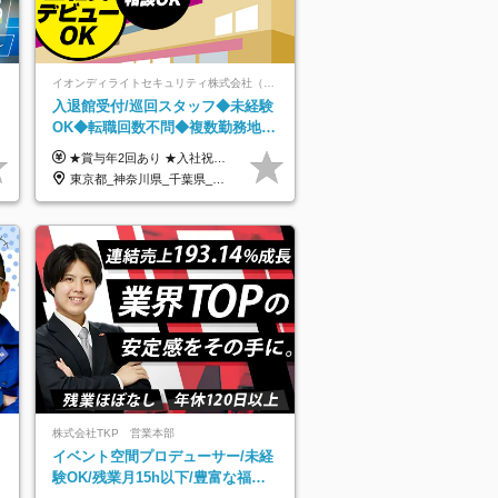
イオンディライトセキュリティ株式会社（イオングループ）
入退館受付/巡回スタッフ◆未経験
程
OK◆転職回数不問◆複数勤務地で
募集中◆ブランクありOK◆室内業
★賞与年2回あり ★入社祝い金3万円支給 ★出産祝い金や育児支援金などの手当も充実！ ≪給与モデル≫ 【東京】基本給27万2780円/月給＋時間外手当（25h） 【愛知】基本給25万4990円/月給＋時間外手当（25h） 【大阪】基本給25万4990円/月給＋時間外手当（25h） 【福岡】基本給23万7200円/月給＋時間外手当（25h） -------------- ▽各地の給与は下記をご確認ください！ ■北海道 月給20万円～ ■東北 月給20万円～ ■北関東 埼玉／月給22万5000円～ 茨城・群馬・新潟／月給20万円～ ■南関東 東京・神奈川／月給23万円～ 千葉／月給22万5000円～ 山梨／月給20万円～ ■中部 愛知／月給21万5000円～ 長野・岐阜・三重／月給20万円～ ■関西 大阪／月給21万5000円～ 京都・兵庫／月給21万円～ 滋賀・奈良／月給20万円～ ■中四国 岡山・山口・四国・広島／月給20万円～ ■九州 福岡・鹿児島・長崎／月給20万円～
務がメイン
東京都_神奈川県_千葉県_北海道_福島県_長野県_岐阜県_三重県_京都府_福岡県
株式会社TKP 営業本部
イベント空間プロデューサー/未経
験OK/残業月15h以下/豊富な福利