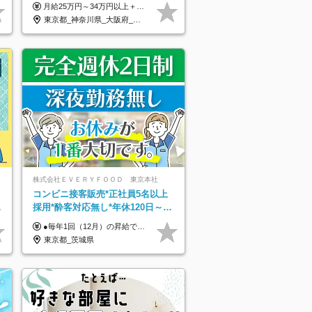
厚生/全国募集/平均有給取得日数
月給25万円～34万円以上＋各種手当＋残業代＋賞与年2回（昨年度2～4ヶ月分） 初年度想定年収：350万円～ ＜クラス・経験別の月給目安＞ ■メンバークラス：月給25万円以上 ■店長やSVなどのマネジメント経験者：月給30万円～スタート可 ■リーダークラス：月給34万円以上 ※月給は配属エリア・経験・能力を考慮して決定します（前職の経験・収入をお聞かせください）。 ※上記にはみなし残業手当20～30時間分（メンバー：3万1134円以上、経験5年以上：5万2448円以上、リーダー：5万9441円以上）を含みます。 ※超過分は別途支給いたします。
14.9日
東京都_神奈川県_大阪府_愛知県_北海道_宮城県_静岡県_京都府_広島県_福岡県
株式会社ＥＶＥＲＹＦＯＯＤ 東京本社
コンビニ接客販売*正社員5名以上
デ
採用*酔客対応無し*年休120日～*
創業59年の安定基盤*コンビニ経験
●毎年1回（12月）の昇給で給与にしっかり反映！ ●賞与年2回あり（6月・12月） 月給26万円＋賞与年2回＋交通費全額支給 役職の有無にかかわらず、日々の頑張りは正当に評価します！ リーダー・店長昇格後は等級に合わせて給与UP＋役職手当があるので、 納得感を持って働くことができます◎ ※経験・スキルを考慮の上、決定します ※上記金額には固定残業代（21時間分・3万7300円以上）を含みます。超過分は別途全額支給します ※試用期間3ヶ月間あり（期間中の給与・待遇に差異はありません）
者優遇
東京都_茨城県