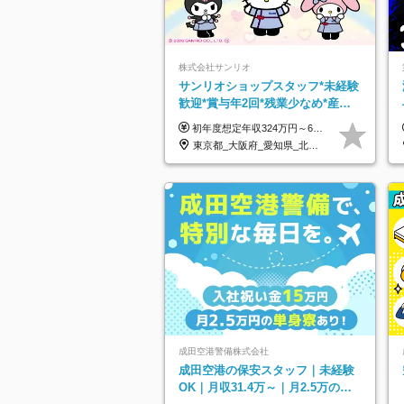
株式会社サンリオ
サンリオショップスタッフ*未経験
歓迎*賞与年2回*残業少なめ*産育
休取得実績豊富*可愛い制服*社割
初年度想定年収324万円～690万円！ ◆全国一律 月給230,000円～＋賞与＋通勤手当＋役職手当＋時間外手当 《手当充実！》 ＊昇給/年1回 ＊賞与/年2回（7月/12月） ＊通勤手当：交通費支給（規定あり） ＊時間外手当 ＊販売職手当 ＊役職手当 《キャリアパス》 ▼店長（32歳）／年収400万円 ▼トレーナー（37歳）／年収500万円 ▼SV（40歳）／年収570万円 ※SVとして活躍された場合、574万円以上に昇給も目指せます。 日頃のお店での頑張りをしっかり評価する体制を整えており、 ご自身の努力次第で昇給する制度を用意しています！ 《ゆくゆくは・・・》 ■店舗スタッフをとりまとめ、お店づくりを主体で行う店長へ ■複数店舗を統括するトレーナーへとキャリアアップ ■様々な規模の店舗を経験しSVとして活躍した後は、本社の教育担当や店舗支援を担う本部スタッフとして活躍いただけます。 ※経験・能力を考慮の上、当社規定により優遇いたします。 ※入社日から6カ月間の試用期間あり。その間の待遇に差異はありません。
有
東京都_大阪府_愛知県_北海道_栃木県_静岡県_兵庫県_京都府_福岡県
成田空港警備株式会社
成田空港の保安スタッフ｜未経験
OK｜月収31.4万～｜月2.5万の単