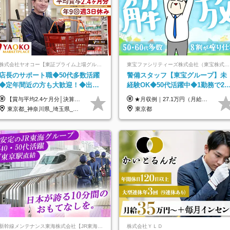
株式会社ヤオコー【東証プライム上場グループ】
東宝ファシリティーズ株式会社（東宝株式会社100％出資）
店長のサポート職◆50代多数活躍
警備スタッフ【東宝グループ】未
◆定年間近の方も大歓迎！◆出勤
経験OK◆50代活躍中◆1勤務で2
はお昼から◆平均賞与2.4ヶ月分◆
分休み◆8割が座り仕事◆賞与年2
【賞与平均2.4ケ月分│決算賞与も20年以上連続で支給中！】 ＜月収例＞ 月収29万円（地域限定正社員／残業代・各種手当含む） 月収26万円（契約社員／残業代・各種手当含む） ◆月給：月給258,400円～361,500円＋残業代＋各種手当 ※給与は前職での経験、スキルを考慮し、決定します ※残業代は全額支給します ※契約社員としてご入社いただく方は、賞与額に差異あり。詳細は面接でお話しします ※試用期間3ヶ月あり。条件に変更はありません ※契約社員の場合：契約期間12カ月（更新あり） ※60歳未満でご入社いただいた方も、60歳になったタイミングで雇用形態は契約社員に切り替えとなります。
★月収例｜27.1万円（月給+残業代2.4万円+資格手当0.2万円+家族手当0.85万円） ★賞与年2回＆充実した手当あり！ ■月給23万6,500円～＋賞与年2回＋各種手当 ┗月給には職務手当19,500円、調整手当15,000円、住宅手当18,500円、契約社員手当1,500円を含みます ※試用期間4ヶ月(期間中の給与・待遇の差異はありません) ━━━━━━━━━━ 各種手当も充実！ ━━━━━━━━━━ ★家族手当 ★役付手当 ★資格手当 ★年末年始勤務手当 ★交通費支給（月5万円以内／6ヶ月分の定期代を支給） ★残業・深夜残業手当（全額支給） ━━━━━━━━━━ 給与支給日は毎月25日です ━━━━━━━━━━ 例：1月1日付入社の場合 1月25日に基本給+変動しない手当を支給 2月25日に前月分の残業手当など変動する手当を支給
残業少なめ
回
東京都_神奈川県_埼玉県_千葉県_茨城県_栃木県_群馬県
東京都
新幹線メンテナンス東海株式会社【JR東海グループ】
株式会社ＹＬＤ