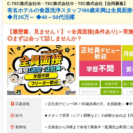
C-TEC株式会社/B・TEC株式会社/S・TEC株式会社【合同募集】
有名ホテルの食器洗浄スタッフ/60歳未満は全員面
◆月25万～ ◆40～50代活躍
【履歴書、見ません！】＜全員面接(条件あり)＞実施
◎まずは会って話しませんか？
未経験歓迎
学歴不問
第二新
休日120日
賞与複数月
上場
応募資格
給与
勤務地