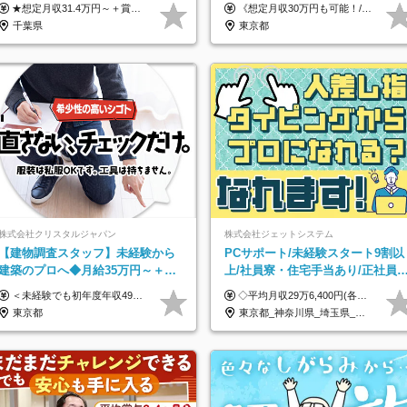
回｜家族・住宅手当｜光熱費0円の
円/月収30万円可/40～50代活
★想定月収31.4万円～＋賞与年2回（59万円以上） ★入社お祝い金15万円支給 ★水道+光熱費無料の家賃がリーズナブルな社員寮(単身寮)あり！ 月給24万5000円以上(基本給21万1000円＋業務別手当35,000円)＋賞与年2回（賞与支給額：59万円以上を想定）＋残業代全額 ※みなし残業なし！残業代は全額支給します。 ※資格手当・深夜手当など、様々な手当をご用意しています。 ※入社お祝い金は１か月経過後、3ヶ月経過後、6ヶ月経過後に各5万円ずつ給与に加算して支給いたします。 ※指定の検定資格をお持ちの方には別途手当を支給します。入社後に取得した場合は給与に加算し支給します。 ・施設警備 1級7,000円 2級4,000円 ・交通誘導 1級7,000円 2級4,000円 ・雑踏警備 1級7,000円 2級4,000円 など
《想定月収30万円も可能！/想定年収380万円》 ■月給24万5000円以上＋賞与年2回(2カ月/2025年実績)＋時間外手当＋資格手当＋役職手当＋交通費 ………… ≪昇給、賞与、および各種諸手当について≫ ◇入社お祝い金（10万円 ※3カ月精勤後支給） ◇昇給/年1回 ◇賞与/年2回(2カ月/2025年実績) ◇時間外手当 ◇資格手当 └・ビル設備管理技能士1級（1万円/月） ・ビル設備管理技能士2級（5000円/月） ・建築物環境衛生管理技術者（1万円/月） ・防火管理技能者（3000円/月） ・消防設備士乙4類（3000円/月） 他 ◇役職手当 └・班長/サブリーダー/リーダー（5000円～2万円/月） ◇物件手当（最大2万円 ※物件により異なる） ◇退職金あり ※経験・年齢・能力を考慮した上、当社規定により優遇いたします。 ※3カ月の試用期間あり。その間の給与や福利厚生に差異はありません。 《モデル年収》 ・入社1年/35歳：年収380万円 ・入社3年/38歳：年収400万円
単身寮
躍/S102
千葉県
東京都
株式会社クリスタルジャパン
株式会社ジェットシステム
【建物調査スタッフ】未経験から
PCサポート/未経験スタート9割以
建築のプロへ◆月給35万円～＋賞
上/社員寮・住宅手当あり/正社員
与年2回◆官公庁・UR直取引◆残
ビューOK/20代～30代活躍中/全国
＜未経験でも初年度年収490万円～＞ ◆月給35万円～65万円＋賞与年2回（7月・12月） 【なぜ未経験に35万円を払えるのか】 UR都市機構様・日本郵政様・官公庁との直取引で中間マージンがなく、修繕・緊急対応だけで年4,000～5,000件。仕事が途切れない基盤があるため、調査を担う人材に相応の給与を支払えます。 【昇給について】 年齢や社歴ではなく、成長と貢献に応じて昇給する仕組みです。1回の昇給で年収100万円UPした社員もいます。 ※経験・スキルに応じて加給・優遇いたします ※試用期間3ヶ月（その間の給与・待遇に差異はありません） ※上記月給には、固定残業代（月45時間分／8.8万円～16.5万円）を含みます。超過分は別途全額支給します ※実際の残業は月平均10時間程度です。固定残業代は残業の有無にかかわらず全額支給します 【固定残業代について】 固定残業45時間分（88,000円～165,000円）を含む ※超過分は別途全額支給
◇平均月収29万6,400円(各種手当含む) ◇住宅手当⇒最大家賃の半額支給 ◇賞与年2回支給 ■月給22万5,000円以上＋地域手当＋時間外手当＋住宅手当＋家族手当 ※経験やスキルに応じて給与を決定します ※試用期間2ヶ月あり（期間内は時給1,060円以上となります） └地域により上がる可能性があり／例：東京都時給1,370円 └その他待遇に差異なし ＜モデル月収例＞ 1年目：296,400円 3年目：320,000円 【固定残業代について】 なし（残業代は、実際の労働時間に応じて別途全額支給）
業月10h
募集
東京都
東京都_神奈川県_埼玉県_千葉県_大阪府_愛知県_北海道_青森県_岩手県_宮城県_秋田県_山形県_福島県_茨城県_群馬県_新潟県_山梨県_長野県_富山県_石川県_静岡県_岐阜県_三重県_兵庫県_京都府_滋賀県_奈良県_和歌山県_広島県_岡山県_鳥取県_島根県_山口県_徳島県_香川県_愛媛県_高知県_福岡県_熊本県_佐賀県_長崎県_大分県_宮崎県_沖縄県