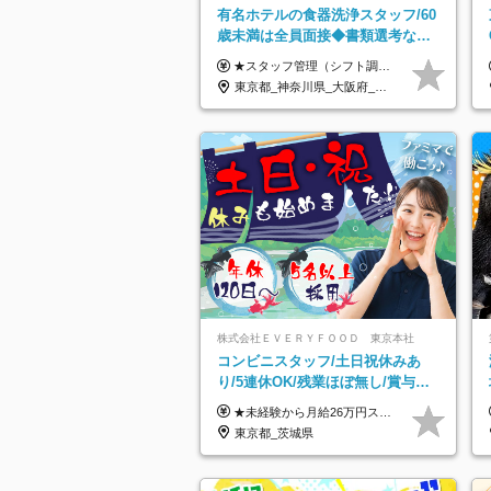
有名ホテルの食器洗浄スタッフ/60
歳未満は全員面接◆書類選考なし
◆ブランクOK◆月25万～ ◆40～
★スタッフ管理（シフト調整など）の経験があれば【月給28万円以上】 ★賞与支給実績：基本給の2ヶ月分～3ヶ月分 ＝＝ライフスタイルに合わせて働き方を選べます＝＝ ■正社員 ＜未経験者＞月給25万円～35万円＋賞与年2回 ＜経験者＞月給28万円～35万円＋賞与年2回 ※経験やスキルに応じて決定します ※残業代全額支給 ※試用期間（3ヶ月間）中の雇用形態や待遇に差異はありません ※正社員の場合、転勤の可能性あり ■契約社員 月給22万円～＋残業代全額支給 ※契約社員の場合、賞与の支給および転勤の可能性はありません ※勤務時間や勤務日数の希望があればご相談に応じます ※試用期間なし ※契約の更新 有(勤務状況により判断する) 更新上限 有(通算契約期間の上限 1年/更新回数の上限 なし)
50代活躍
東京都_神奈川県_大阪府_愛知県_北海道_京都府_福岡県_沖縄県
株式会社ＥＶＥＲＹＦＯＯＤ 東京本社
コンビニスタッフ/土日祝休みあ
り/5連休OK/残業ほぼ無し/賞与年2
回/トイレ掃除・夜勤無し/面接1回
★未経験から月給26万円スタート！ ★毎年1回（12月）の昇給＋賞与（年2回）で給与にしっかり反映！ 月給26万円＋賞与年2回＋交通費全額支給 ※リーダー・店長昇格後は基本給2万円UP＋役職手当支給 ※経験・スキルを考慮の上、決定します ※上記金額には固定残業代（21時間分・3万7300円以上）を含みます。超過分は別途全額支給します ※試用期間3ヶ月間あり（期間中の給与・待遇に差異はありません）
東京都_茨城県