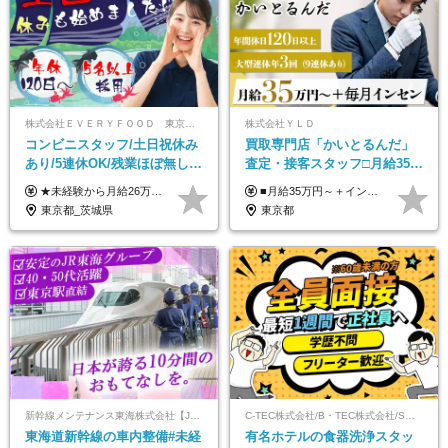
株式会社ＥＶＥＲＹＦＯＯＤ 東京本社
株式会社ＹＬＤ
コンビニスタッフ/土日祝休み
買取専⾨店「かいとるんだ」
あり/5連休OK/残業ほぼ無し/
査定・接客スタッフ□⽉給35万
賞与年2回/トイレ掃除・夜勤
円以上＋毎⽉インセン□年休
★未経験から月給26万円スタート！ ★毎年1回（12月）の昇給＋賞与（年2回）で給与にしっかり反映！ 月給26万円＋賞与年2回＋交通費全額支給 ※リーダー・店長昇格後は基本給2万円UP＋役職手当支給 ※経験・スキルを考慮の上、決定します ※上記金額には固定残業代（21時間分・3万7300円以上）を含みます。超過分は別途全額支給します ※試用期間3ヶ月間あり（期間中の給与・待遇に差異はありません）
■月給35万円～＋インセンティブ＋各種手当 ※固定残業代（月45時間分87,600円～）を含む。超過した場合は別途残業代を支給いたします ※経験・年齢などを考慮の上、決定します ※試用期間3ヶ月あり（待遇に変動なし）
無し/面接1回
120日以上□土日休み
東京都_茨城県
東京都
新幹線メンテナンス東海株式会社【JR東海グループ】
C-TEC株式会社/B・TEC株式会社/S・TEC株式会社【合同募集】
東海道新幹線の車内整備#未経
有名ホテルの食器洗浄スタッ