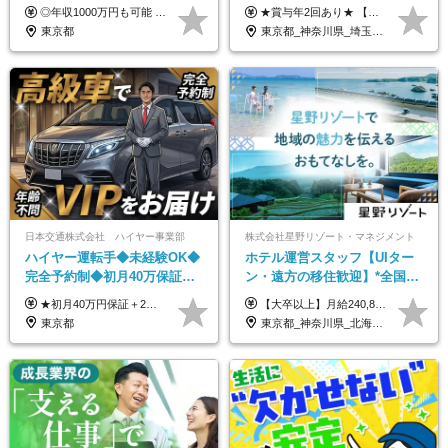
支給)◆前職給与保証◆年収
績あり/連休取得OK/賞与年2
◎年収1000万円も可能 ◎複雑な条件やノルマは一切なし！ 頑張った分だけシンプルに還元される給与体系です。 経験者の方には「前職給与保証」をお約束します！ ■月給50万円～80万円（役職手当を含む） ★平均月収：60～70万円程度 ★「〇件以上で支給」といった複雑な条件やノルマの縛りは一切ありません。 お客様に寄り添い、利益が出た分はしっかりとあなたの給与へ還元します！ ※経験・能力を考慮のうえ決定します。 ※試用期間3ヶ月あり。その間の待遇・給与に差異はありません。 ※上記の金額は固定残業代（20時間/5万円～）含んだ金額です。 超過分は別途記載します。
★賞与年2回あり★ 【未経験の方】月給20万7,750円～＋賞与年2回＋残業代全額支給＋交通費支給 【生物系大卒の方】月給21万3,750円～＋賞与年2回＋残業代全額支給＋交通費支給 ★手当が充実★ ・資格手当（実験動物技術者2級：月3,000円、1級：月7,000円） ・家族手当 ・住宅費用補助（転居を伴う転勤の場合：最大5年間支給） ・残業代全額支給 ※入社5年目程度で賞与4.6ヶ月分の支給実績あり ※月給の金額は、能力やスキルを考慮して決定します ※試用期間6ヶ月あり（雇用形態・給与・待遇に差異なし）
1000万可◆オープニング
回/急募求人
東京都
東京都_神奈川県_埼玉県_大阪府_愛知県_茨城県_三重県_京都府_佐賀県
日本交通株式会社 ハイヤー事業部
株式会社星野リゾート・マネジメント
ハイヤー運転手◆未経験OK◆
ホテル運営スタッフ【UIター
完全予約制◆初月40万保証◆
ン・遠方の移住歓迎】*全国募
平均年収600万◆約4ヶ月研修
集*週休3日/年休161日可*未経
★初月40万円保証＋2～6ヶ月目35万円保証 ★平均年収600万円 月給236,000円（一律手当含む）＋運転手当（運転した時間に応じて支給）＋残業代＋賞与年2回 ※基礎研修期間（10日間）は日給1万円を支給します ※試用期間中（3ヶ月）の給与・待遇に差異はありません ※残業代は全額支給します
【大卒以上】月給240,800円以上+賞与2回+各種手当 【短大・専門学校卒】月給204,400円以上+賞与2回+各種手当 【上記以外】月給187,000円以上+賞与2回+各種手当 ※経験、資格、能力等を考慮の上、決定いたします ※残業代全額支給 ※試用期間3ヶ月（条件変更なし）
あり◆運転は1日4hほど
験OK*新規開業あり
東京都
東京都_神奈川県_北海道_青森県_山形県_福島県_栃木県_群馬県_山梨県_長野県_石川県_静岡県_岐阜県_京都府_広島県_島根県_山口県_高知県_長崎県_大分県_鹿児島県_沖縄県