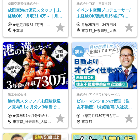
成田空港警備株式会社
株式会社TKP 営業本部
成田空港の保安スタッフ｜未
イベント空間プロデューサー/
経験OK｜月収31.4万～｜月
未経験OK/残業月15h以下/豊
2.5万の単身寮｜住宅手当&家
富な福利厚生/全国募集/平均有
★想定月収31.4万円～＋賞与年2回（59万円以上） ★入社お祝い金15万円支給 ★水道+光熱費無料の家賃がリーズナブルな社員寮(単身寮)あり！ ★住宅手当&家族手当あり 月給24万5000円以上(基本給21万1000円＋業務別手当35,000円)＋賞与年2回（賞与支給額：59万円以上を想定）＋残業代全額 ※みなし残業なし！残業代は全額支給します。 ※資格手当・深夜手当など、様々な手当をご用意しています。 ※入社お祝い金は１か月経過後、3ヶ月経過後、6ヶ月経過後に各5万円ずつ給与に加算して支給いたします。 ※指定の検定資格をお持ちの方には別途手当を支給します。入社後に取得した場合は給与に加算し支給します。 ・施設警備 1級7,000円 2級4,000円 ・交通誘導 1級7,000円 2級4,000円 ・雑踏警備 1級7,000円 2級4,000円 など
月給25万円～34万円以上＋各種手当＋残業代＋賞与年2回（昨年度2～4ヶ月分） 初年度想定年収：350万円～ ＜クラス・経験別の月給目安＞ ■メンバークラス：月給25万円以上 ■店長やSVなどのマネジメント経験者：月給30万円～スタート可 ■リーダークラス：月給34万円以上 ※月給は配属エリア・経験・能力を考慮して決定します（前職の経験・収入をお聞かせください）。 ※上記にはみなし残業手当20～30時間分（メンバー：3万1134円以上、経験5年以上：5万2448円以上、リーダー：5万9441円以上）を含みます。 ※超過分は別途支給いたします。
族手当｜入社祝い金15万
給取得日数14.9日
千葉県
東京都_神奈川県_大阪府_愛知県_北海道_宮城県_静岡県_京都府_広島県_福岡県
第工株式会社
株式会社アイザワビルサービス
港作業スタッフ／未経験歓迎
ビル・マンションの管理（住
／賞与5.1ヶ月分／3年目で年
友不動産）/未経験可/入社祝い
収730万円も可／食事手当あり
金10万円/月収30万円可/40～
★賞与5.1ヶ月分支給！ ★入社3年目・30代で年収730万円の先輩も活躍中！ ★入社1年目・20代で月収29万円の実績あり 月給：22.5万円～30.5万円＋各種手当＋賞与年2回＋残業代全額支給 ※経験・能力などを考慮のうえ決定します ※上記月給には食事手当(5000円／月）を含みます ※残業代は分単位で100％支給いたします ※試用期間3ヶ月。その間の給与・待遇に差異はありません 【月収例】 ◆33.5万円／31歳 入社7か月 ◆38.5万円／32歳 入社1年目 ◆48.4万円／44歳 入社12年目 ※経験・能力などを考慮のうえ決定 ※月収・給与例には休日手当も含みます 【手当詳細】 ◆交通費規定支給（上限3万5000円／月） ◆時間外手当全額支給 ◆休日出勤手当 ◆港湾住宅あり（1R・2万円台～） ◆資格取得支援制度：全額負担 ◆地域手当：関東地区1万円／月
《想定月収30万円も可能！/想定年収380万円》 ■月給24万5000円以上＋賞与年2回(2カ月/2025年実績)＋時間外手当＋資格手当＋役職手当＋交通費 ………… ≪昇給、賞与、および各種諸手当について≫ ◇入社お祝い金（10万円 ※3カ月精勤後支給） ◇昇給/年1回 ◇賞与/年2回(2カ月/2025年実績) ◇時間外手当 ◇資格手当 └・ビル設備管理技能士1級（1万円/月） ・ビル設備管理技能士2級（5000円/月） ・建築物環境衛生管理技術者（1万円/月） ・防火管理技能者（3000円/月） ・消防設備士乙4類（3000円/月） 他 ◇役職手当 └・班長/サブリーダー/リーダー（5000円～2万円/月） ◇物件手当（最大2万円 ※物件により異なる） ◇退職金あり ※経験・年齢・能力を考慮した上、当社規定により優遇いたします。 ※3カ月の試用期間あり。その間の給与や福利厚生に差異はありません。 《モデル年収》 ・入社1年/35歳：年収380万円 ・入社3年/38歳：年収400万円
／年休120日以上
50代活躍/S102
東京都_神奈川県_大阪府_愛知県_兵庫県
東京都