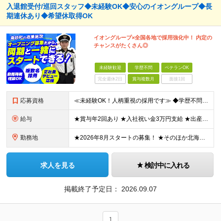
入退館受付/巡回スタッフ◆未経験OK◆安心のイオングループ◆長
期連休あり◆希望休取得OK
イオングループ×全国各地で採用強化中！ 内定の
チャンスがたくさん◎
未経験歓迎
学歴不問
ベテランOK
完全週休2日
賞与複数月
面接1回
応募資格
≪未経験OK！人柄重視の採用です≫ ◆学歴不問 ◆経歴不問 ◆正社員デビューOK ◆ブランクありOK ◆転職回数が多くてもOK ------------- ☆面接用のスーツをお持ちでなくても大丈夫！
給与
★賞与年2回あり ★入社祝い金3万円支給 ★出産祝い金や育児支援金などの手当も充実！ ≪給与モデル≫ 【東京】基本給27万2780円/月給＋時間外手当（25h） 【愛知】基本給25万4990円/月給
勤務地
★2026年8月スタートの募集！ ★そのほか北海道から九州まで各拠点でも採用実施中 --------------------- ▽下記の勤務地にて積極採用中！ 東京都江東区南砂6丁目 ┗【最寄り駅】東
求人を見る
検討中に入れる
掲載終了予定日：
2026.09.07
1