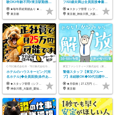
験OK#年齢不問#東京駅勤務
フ/60歳未満は全員面接◆書類
#59歳まで正社員登用可＆登用
選考なし◆ブランクOK◆月25
★毎年昇給実績あり ★入社3年で430万円も可(正社員登用された場合) ■入社時月収例：25万2840円(1万2040円×21日)＋賞与支給実績有（年2回・2025年度） 日給1万2040円 ※別途「超過勤務手当、祝繁手当、特殊手当」の支給有 ※試用期間中（2ヶ月）の待遇・雇用形態に差異はございません
★スタッフ管理（シフト調整など）の経験があれば【月給28万円以上】 ★賞与支給実績：基本給の2ヶ月分～3ヶ月分 ＝＝ライフスタイルに合わせて働き方を選べます＝＝ ■正社員 ＜未経験者＞月給25万円～35万円＋賞与年2回 ＜経験者＞月給28万円～35万円＋賞与年2回 ※経験やスキルに応じて決定します ※残業代全額支給 ※試用期間（3ヶ月間）中の雇用形態や待遇に差異はありません ※正社員の場合、転勤の可能性あり ■契約社員 月給22万円～＋残業代全額支給 ※契約社員の場合、賞与の支給および転勤の可能性はありません ※勤務時間や勤務日数の希望があればご相談に応じます ※試用期間なし ※契約の更新 有(勤務状況により判断する) 更新上限 有(通算契約期間の上限 1年/更新回数の上限 なし)
実績多数！
万～ ◆40～50代活躍
東京都
東京都_神奈川県_大阪府_愛知県_北海道_京都府_福岡県_沖縄県
C-TEC株式会社/B・TEC株式会社/S・TEC株式会社【合同募集】
東宝ファシリティーズ株式会社（東宝株式会社100％出資）
ホテルのハウスキーピング(有
警備スタッフ【東宝グルー
名ホテル)◆全員面接(条件あ
プ】未経験OK◆50代活躍中
り)◆未経験OK◆リゾート地
◆1勤務で2日分休み◆8割が座
★スタッフ管理（シフト調整など）の経験があれば【月給28万円以上】 ★賞与支給実績：基本給の2ヶ月分～3ヶ月分 ＝＝ライフスタイルに合わせて働き方を選べます＝＝ ■正社員 ＜未経験者＞月給25万円(寮なしの場合)～35万円＋賞与年2回 ＜経験者＞月給28万円～35万円＋賞与年2回 ※寮をご利用の場合は月給22万円～ ※経験やスキルに応じて決定します ※残業代全額支給 ※試用期間（3ヶ月間）中の雇用形態や待遇に差異はありません ※正社員の場合、転勤の可能性あり ■契約社員 月給22万円～＋残業代全額支給 ※契約社員の場合、賞与の支給および転勤の可能性はありません ※勤務時間や勤務日数の希望があればご相談に応じます ※試用期間なし ※契約の更新 有(勤務状況により判断する) 更新上限 有(通算契約期間の上限 1年/更新回数の上限 なし)
★月収例｜27.1万円（月給+残業代2.4万円+資格手当0.2万円+家族手当0.85万円） ★賞与年2回＆充実した手当あり！ ■月給23万6,500円～＋賞与年2回＋各種手当 ┗月給には職務手当19,500円、調整手当15,000円、住宅手当18,500円、契約社員手当1,500円を含みます ※試用期間4ヶ月(期間中の給与・待遇の差異はありません) ━━━━━━━━━━ 各種手当も充実！ ━━━━━━━━━━ ★家族手当 ★役付手当 ★資格手当 ★年末年始勤務手当 ★交通費支給（月5万円以内／6ヶ月分の定期代を支給） ★残業・深夜残業手当（全額支給） ━━━━━━━━━━ 給与支給日は毎月25日です ━━━━━━━━━━ 例：1月1日付入社の場合 1月25日に基本給+変動しない手当を支給 2月25日に前月分の残業手当など変動する手当を支給
も選べる◆月25万円
り仕事◆賞与年2回
神奈川県_大阪府_愛知県_北海道_兵庫県_京都府_広島県_福岡県_大分県_宮崎県_鹿児島県_沖縄県
東京都