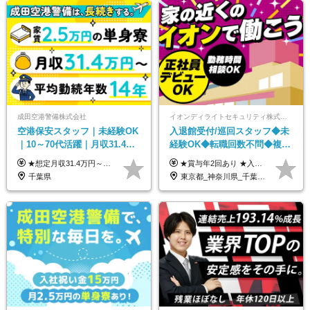
成田空港警備株式会社
イオンディライトセキュリティ株式会社（イオングループ）
空港保安スタッフ｜未経験OK
入退館受付/巡回スタッフ◆未
｜10～70代活躍｜月収31.4万
経験OK◆転職回数不問◆複数
&賞与年2回｜家族・住宅手当
勤務地で募集中◆ブランクあ
★想定月収31.4万円～＋賞与年2回（59万円以上） ★入社お祝い金15万円支給 ★水道+光熱費無料の家賃がリーズナブルな社員寮(単身寮)あり！ 月給24万5000円以上(基本給21万1000円＋業務別手当35,000円)＋賞与年2回（賞与支給額：59万円以上を想定）＋残業代全額 ※みなし残業なし！残業代は全額支給します。 ※資格手当・深夜手当など、様々な手当をご用意しています。 ※入社お祝い金は１か月経過後、3ヶ月経過後、6ヶ月経過後に各5万円ずつ給与に加算して支給いたします。 ※指定の検定資格をお持ちの方には別途手当を支給します。入社後に取得した場合は給与に加算し支給します。 ・施設警備 1級7,000円 2級4,000円 ・交通誘導 1級7,000円 2級4,000円 ・雑踏警備 1級7,000円 2級4,000円 など
★賞与年2回あり ★入社祝い金3万円支給 ★出産祝い金や育児支援金などの手当も充実！ ≪給与モデル≫ 【東京】基本給27万2780円/月給＋時間外手当（25h） 【愛知】基本給25万4990円/月給＋時間外手当（25h） 【大阪】基本給25万4990円/月給＋時間外手当（25h） 【福岡】基本給23万7200円/月給＋時間外手当（25h） -------------- ▽各地の給与は下記をご確認ください！ ■北海道 月給20万円～ ■東北 月給20万円～ ■北関東 埼玉／月給22万5000円～ 茨城・群馬・新潟／月給20万円～ ■南関東 東京・神奈川／月給23万円～ 千葉／月給22万5000円～ 山梨／月給20万円～ ■中部 愛知／月給21万5000円～ 長野・岐阜・三重／月給20万円～ ■関西 大阪／月給21万5000円～ 京都・兵庫／月給21万円～ 滋賀・奈良／月給20万円～ ■中四国 岡山・山口・四国・広島／月給20万円～ ■九州 福岡・鹿児島・長崎／月給20万円～
｜光熱費0円の単身寮
りOK◆室内業務がメイン
千葉県
東京都_神奈川県_千葉県_北海道_福島県_長野県_岐阜県_三重県_京都府_福岡県