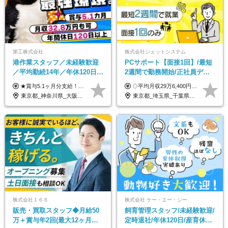
第工株式会社
株式会社ジェットシステム
港作業スタッフ／未経験歓迎
PCサポート【面接1回】/最短
／平均勤続14年／年休120日以
2週間で勤務開始/正社員デビ
上／食事手当・家族手当あり
ュー歓迎/未経験9割以上/社員
★賞与5.1ヶ月分支給！ ★入社3年目・30代で年収730万円の先輩も活躍中！ ★入社1年目・20代で月収29万円の実績あり 月給：22.5万円～30.5万円＋各種手当＋賞与年2回＋残業代全額支給 ※経験・能力などを考慮のうえ決定します ※上記月給には食事手当(5000円／月）を含みます ※残業代は分単位で100％支給いたします ※試用期間3ヶ月。その間の給与・待遇に差異はありません 【月収例】 ◆33.5万円／31歳 入社7か月 ◆38.5万円／32歳 入社1年目 ◆48.4万円／44歳 入社12年目 ※経験・能力などを考慮のうえ決定 ※月収・給与例には休日手当も含みます 【手当詳細】 ◆交通費規定支給（上限3万5000円／月） ◆時間外手当全額支給 ◆休日出勤手当 ◆港湾住宅あり（1R・2万円台～） ◆資格取得支援制度：全額負担 ◆地域手当：関東地区1万円／月
◇平均月収29万6,400円(各種手当含む) ◇住宅手当⇒最大家賃の半額支給 ◇賞与年2回支給 ■月給22万5,000円以上＋地域手当＋時間外手当＋住宅手当＋家族手当 ※経験やスキルに応じて給与を決定します ※試用期間2ヶ月あり（期間内は時給1,060円以上となります） └地域により上がる可能性があり／例：東京都時給1,370円 └その他待遇に差異なし ＜モデル月収例＞ 1年目：296,400円 3年目：320,000円 【固定残業代について】 なし（残業代は、実際の労働時間に応じて別途全額支給）
／賞与5.1ヶ月分
寮・住宅手当あり
東京都_神奈川県_大阪府_愛知県_兵庫県
東京都_埼玉県_千葉県_愛知県_北海道_群馬県_長野県_富山県_石川県_静岡県_香川県_高知県_熊本県_長崎県_沖縄県
株式会社１６６
株式会社 ケー・エー・シー
販売・買取スタッフ◆月給50
飼育管理スタッフ/未経験歓迎/
万＋賞与年2回(最大12ヶ月分
定時退社/年休120日/産育休実