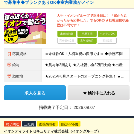
で募集中◆ブランクありOK◆室内業務がメイン
大手・イオングループで正社員に！ 「家から近
かったから応募した」でもOK◎ ★転職回数や経
歴は不問です！
未経験歓迎
学歴不問
ベテランOK
完全週休2日
賞与複数月
面接1回
応募資格
≪未経験OK！人柄重視の採用です≫ ◆学歴不問 ◆経歴不問 ◆正社員デビューOK ◆ブランクありOK ◆転職回数が多くてもOK ------------- ☆面接用のスーツをお持ちでなくても大丈夫！
給与
★賞与年2回あり ★入社祝い金3万円支給 ★出産祝い金や育児支援金などの手当も充実！ ≪給与モデル≫ 【東京】基本給27万2780円/月給＋時間外手当（25h） 【愛知】基本給25万4990円/月給
勤務地
★2026年8月スタートのオープニング募集！ ★そのほか北海道から九州まで各拠点でも採用実施中 ★勤務地により車・バイク・自転車通勤OK --------------------- ▽下記の勤務地にて
求人を見る
検討中に入れる
掲載終了予定日：
2026.09.07
終了間近
正社員
面接情報有
自己PR不要
イオンディライトセキュリティ株式会社（イオングループ）