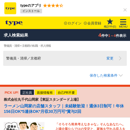
typeのアプリ
インストール
ログイン
会員登録
検討中(
0
)
MENU
4
求人検索結果
件中
1～4
件表示
警備員・清掃 × 京都府の転職・求人情報
警備員・清掃／京都府
変更
保存した検索条件
PICK UP!
正社員
面接情報有
自己PR不要
株式会社丸千代山岡家【東証スタンダード上場】
ラーメン山岡家の店舗スタッフ｜未経験歓迎！週休3日制可！年休
156日OK*5連休OK*月収30万円可*賞与2回
「そろそろ将来考えなきゃな」そんなあなたへ。
上場企業ならではの安定と、家族を守れる収入を