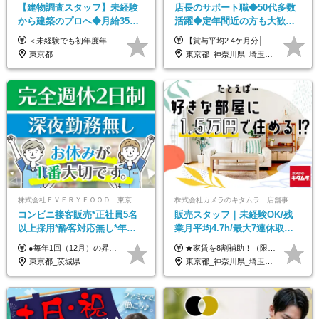
【建物調査スタッフ】未経験
店長のサポート職◆50代多数
から建築のプロへ◆月給35万
活躍◆定年間近の方も大歓
円～＋賞与年2回◆官公庁・
迎！◆出勤はお昼から◆平均
＜未経験でも初年度年収490万円～＞ ◆月給35万円～65万円＋賞与年2回（7月・12月） 【なぜ未経験に35万円を払えるのか】 UR都市機構様・日本郵政様・官公庁との直取引で中間マージンがなく、修繕・緊急対応だけで年4,000～5,000件。仕事が途切れない基盤があるため、調査を担う人材に相応の給与を支払えます。 【昇給について】 年齢や社歴ではなく、成長と貢献に応じて昇給する仕組みです。1回の昇給で年収100万円UPした社員もいます。 ※経験・スキルに応じて加給・優遇いたします ※試用期間3ヶ月（その間の給与・待遇に差異はありません） ※上記月給には、固定残業代（月45時間分／8.8万円～16.5万円）を含みます。超過分は別途全額支給します ※実際の残業は月平均10時間程度です。固定残業代は残業の有無にかかわらず全額支給します 【固定残業代について】 固定残業45時間分（88,000円～165,000円）を含む ※超過分は別途全額支給
【賞与平均2.4ケ月分│決算賞与も20年以上連続で支給中！】 ＜月収例＞ 月収29万円（地域限定正社員／残業代・各種手当含む） 月収26万円（契約社員／残業代・各種手当含む） ◆月給：月給258,400円～361,500円＋残業代＋各種手当 ※給与は前職での経験、スキルを考慮し、決定します ※残業代は全額支給します ※契約社員としてご入社いただく方は、賞与額に差異あり。詳細は面接でお話しします ※試用期間3ヶ月あり。条件に変更はありません ※契約社員の場合：契約期間12カ月（更新あり） ※60歳未満でご入社いただいた方も、60歳になったタイミングで雇用形態は契約社員に切り替えとなります。
UR直取引◆残業月10h
賞与2.4ヶ月分◆残業少なめ
東京都
東京都_神奈川県_埼玉県_千葉県_茨城県_栃木県_群馬県
株式会社ＥＶＥＲＹＦＯＯＤ 東京本社
株式会社カメラのキタムラ 店舗事業部【カメラのキタムラ】
コンビニ接客販売*正社員5名
販売スタッフ｜未経験OK/残
以上採用*酔客対応無し*年休
業月平均4.7h/最大7連休取得
120日～*創業59年の安定基盤*
可/全国募集/家賃8割を会社が
●毎年1回（12月）の昇給で給与にしっかり反映！ ●賞与年2回あり（6月・12月） 月給26万円＋賞与年2回＋交通費全額支給 役職の有無にかかわらず、日々の頑張りは正当に評価します！ リーダー・店長昇格後は等級に合わせて給与UP＋役職手当があるので、 納得感を持って働くことができます◎ ※経験・スキルを考慮の上、決定します ※上記金額には固定残業代（21時間分・3万7300円以上）を含みます。超過分は別途全額支給します ※試用期間3ヶ月間あり（期間中の給与・待遇に差異はありません）
★家賃を8割補助！（限度額は地域により異なる） ※転勤による引っ越しが発生する場合 ＝＝＝＝＝＝＝＝＝＝＝＝＝＝＝＝＝＝＝＝＝＝＝ 例えば、家賃7.5万円なら6万円は会社で負担。 あなたが支払うのは、たったの1.5万円です！ 年間では自己負担額が約72万ほどお得になります！ ＝＝＝＝＝＝＝＝＝＝＝＝＝＝＝＝＝＝＝＝＝＝＝ 月給22万8,700円～26万3,100円＋賞与年2回（初回の支給は当社規定による）＋残業手当 ＜実際の給与例＞ *24歳:月給23万4,700円＋賞与年2回（初回の支給は当社規定による）＋残業手当＋諸手当 ※上記はあくまで参考月給です。ご経歴・年齢を考慮し、当社規定により決定します ※評価により昇給あり ※残業代は別途支給あり ※試用期間2ヶ月あり（期間中の給与・待遇に差異はありません） 【実在する社員の年収モデル】 年収530万円（30歳） 年収820万円（40歳） 【入社時の想定年収】 330万円～900万円
コンビニ経験者優遇
負担/賞与年2回
東京都_茨城県
東京都_神奈川県_埼玉県_千葉県_大阪府_愛知県_北海道_青森県_宮城県_秋田県_山形県_茨城県_群馬県_新潟県_長野県_富山県_静岡県_三重県_兵庫県_京都府_広島県_岡山県_鳥取県_山口県_徳島県_香川県_愛媛県_福岡県_熊本県_佐賀県_長崎県_大分県_宮崎県_鹿児島県