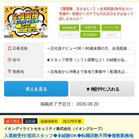
【履歴書、見ません！】＜全員面接(条件あり)＞
実施中♪ 面接がニガテでも大丈夫◎まずは会って
話しませんか？
未経験歓迎
学歴不問
ベテランOK
完全週休2日
賞与複数月
面接1回
応募資格
＜正社員デビューOK！60歳未満の方、全員面接＞ ◆学歴・経歴不問 ◆転職回数が多くてもOK ◆未経験／第二新卒OK ◆ブランクありOK ◆60歳未満の方（※定年年齢を上限として募集するため） ☆普
給与
★スタッフ管理（シフト調整など）の経験があれば【月給28万円以上】 ★賞与支給実績：基本給の2ヶ月分～3ヶ月分 ＝＝ライフスタイルに合わせて働き方を選べます＝＝ ■正社員 ＜未経験者＞月給25万円～
勤務地
＜北海道から沖縄まで各地で募集中！配属先は希望に合わせて決定します＞ ■北海道 ・パーク ハイアット ニセコ HANAZONO ★住み込み可 北海道虻田郡倶知安町字岩尾別328-47 ■東京都 ・
求人を見る
検討中に入れる
掲載終了予定日：
2026.08.20
終了間近
正社員
面接情報有
自己PR不要
イオンディライトセキュリティ株式会社（イオングループ）
入退館受付/巡回スタッフ◆未経験OK◆転職回数不問◆複数勤務地