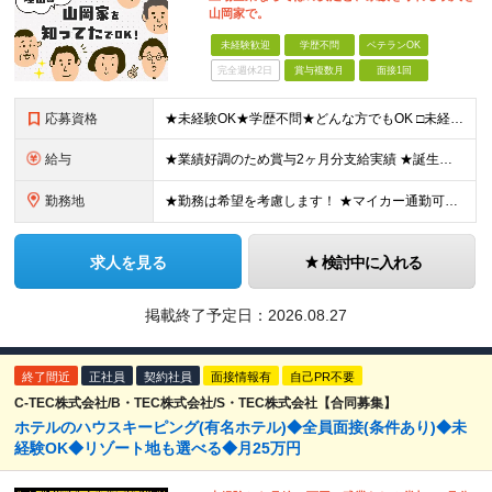
山岡家で。
未経験歓迎
学歴不問
ベテランOK
完全週休2日
賞与複数月
面接1回
応募資格
★未経験OK★学歴不問★どんな方でもOK □未経験・第二新卒・フリーター □ブランクがある方 □転職回数が気になる方 □飲食業界にチャレンジしたい方 「やってみたい」という気持ちがあれば、皆さん大
給与
★業績好調のため賞与2ヶ月分支給実績 ★誕生日手当など手当充実 ★年2回昇給チャンス有＆入社1年で店長昇格可 ★残業代全額支給（1分単位で支給） 【週休3日制の場合】 月給25万8,960円以上（固
勤務地
★勤務は希望を考慮します！ ★マイカー通勤可（駐車場完備） ★全国の各店舗で募集中！続々出店予定！ ～国内300店舗、47都道府県への展開を目標に出店中！～ ▼積極採用地域▼ ・中部（富山、石川、
求人を見る
検討中に入れる
掲載終了予定日：
2026.08.27
終了間近
正社員
契約社員
面接情報有
自己PR不要
C-TEC株式会社/B・TEC株式会社/S・TEC株式会社【合同募集】
ホテルのハウスキーピング(有名ホテル)◆全員面接(条件あり)◆未
経験OK◆リゾート地も選べる◆月25万円