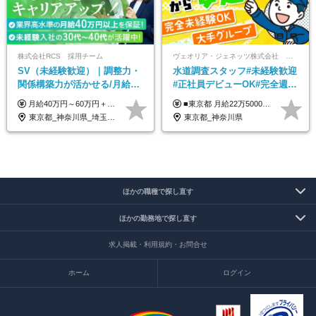
株式会社RCS 採用チーム
ヴェオリア・ジェネッツ株式会社 関東支店 東京業務課
SV（未経験歓迎）｜調整力・
水道調査スタッフ#未経験歓迎
関係構築力が活かせる/月給40
#正社員デビューOK#完全週休
万円以上/30～40代活躍中/6か
2日制#年休125日#資格取得支
月給40万円～60万円＋各種手当＋業績賞与 ◎経験や能力等を考慮し、優遇いたします！ ◎成果により業績賞与を年2回支給します！ 上記月給には、固定残業代として 「60,800円～95,000円（28時間分）」を含む。 超過分は別途全額支給します。
■東京都 月給22万5000円（東京地域手当3万円含）～25万円＋残業代全額支給＋各種手当 ■神奈川県 月給19万5000円～24万円＋残業代全額支給＋各種手当 ※年齢・経験を考慮し決定 ※試用期間3ヶ月（期間中の給与・待遇に差異はありません） ◆通勤手当あり（全額支給） ◆昇給年1回、賞与年2回。世界最大級の環境企業グループならではの安定した給与体系です。
月間の研修充実
援有#社員数千人以上
東京都_神奈川県_埼玉県_千葉県_大阪府_愛知県_北海道_青森県_岩手県_宮城県_秋田県_山形県_福島県_茨城県_栃木県_群馬県_新潟県_山梨県_長野県_富山県_石川県_福井県_静岡県_岐阜県_三重県_兵庫県_京都府_滋賀県_奈良県_和歌山県_広島県_岡山県_鳥取県_島根県_山口県_徳島県_香川県_愛媛県_高知県_福岡県_熊本県_佐賀県_長崎県_大分県_宮崎県_鹿児島県_沖縄県
東京都_神奈川県
ほかの職種で探し直す
ほかの勤務地で探し直す
求人掲載・利用規約・お問合せ
ホーム
ログイン