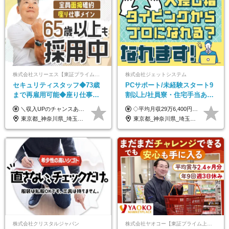
株式会社スリーエス【東証プライム上場グループ】
株式会社ジェットシステム
セキュリティスタッフ◆73歳
PCサポート/未経験スタート9
まで再雇用可能◆座り仕事中
割以上/社員寮・住宅手当あり/
心◆東証プライム上場G◆応
正社員デビューOK/20代～30
＼収入UPのチャンスあり◎昇給も可能です！／ ◆正社員 月給(地域による）＋グレード手当、深夜手当、残業代（全額支給）等の各種手当＋賞与年2回 ＜東京都／神奈川県（横浜市）＞ 月給21万4000円～27万円 ＜埼玉県／千葉県＞ 月給19万90000円～25万1000円 ＜栃木県／茨城県／山梨県＞ 月給18万4000円～23万6000円 【試用期間】 正社員：3ヵ月 アルバイト：なし ※試用期間と本採用後の給与・待遇に差異はありません ※グレード手当、深夜手当の詳細額は面接にてご案内させていただきます ※正社員は60歳定年のため、60代の方は嘱託社員での採用です。給与条件は嘱託給与となり、退職金と賞与がありません ＼正社員は「グレード認定制」という評価あり！制度勤続年数等に応じて入社時から手当を支給／ ◆グレードI：＋2000円（入社時～） ◆グレードII：＋5000円（在籍1年以上＆当社基準に当てはまる方） ◆グレードIII：＋1万円（社内試験の合格者） ◆アルバイト・パート 東京都:時給1226円 神奈川県:時給1225円 千葉県：時給1140円 埼玉県:時給1141円 栃木県:1068円 茨城県:1074円 山梨県:1052円
◇平均月収29万6,400円(各種手当含む) ◇住宅手当⇒最大家賃の半額支給 ◇賞与年2回支給 ■月給22万5,000円以上＋地域手当＋時間外手当＋住宅手当＋家族手当 ※経験やスキルに応じて給与を決定します ※試用期間2ヶ月あり（期間内は時給1,060円以上となります） └地域により上がる可能性があり／例：東京都時給1,370円 └その他待遇に差異なし ＜モデル月収例＞ 1年目：296,400円 3年目：320,000円 【固定残業代について】 なし（残業代は、実際の労働時間に応じて別途全額支給）
募者全員面接◆賞与年2回
代活躍中/全国募集
東京都_神奈川県_埼玉県_千葉県_茨城県_栃木県_山梨県
東京都_神奈川県_埼玉県_千葉県_大阪府_愛知県_北海道_青森県_岩手県_宮城県_秋田県_山形県_福島県_茨城県_群馬県_新潟県_山梨県_長野県_富山県_石川県_静岡県_岐阜県_三重県_兵庫県_京都府_滋賀県_奈良県_和歌山県_広島県_岡山県_鳥取県_島根県_山口県_徳島県_香川県_愛媛県_高知県_福岡県_熊本県_佐賀県_長崎県_大分県_宮崎県_沖縄県
株式会社クリスタルジャパン
株式会社ヤオコー【東証プライム上場グループ】