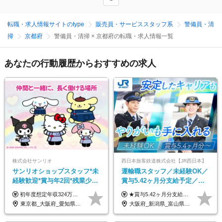
転職・求人情報サイトのtype
販売員・サービススタッフ系
警備員・清
掃
京都府
警備員・清掃 × 京都府の転職・求人情報一覧
あなたの行動履歴からおすすめの求人
株式会社サンリオ
西日本旅客鉄道株式会社【JR西日本】
サンリオショップスタッフ*未
運輸職スタッフ／未経験OK／
経験歓迎*賞与年2回*残業少な
賞与5.42ヶ月分支給予定／残
め*産育休取得実績豊富*可愛
業月11h程／年休119日+有給
初年度想定年収324万円～690万円！ ◆全国一律 月給230,000円～＋賞与＋通勤手当＋役職手当＋時間外手当 《手当充実！》 ＊昇給/年1回 ＊賞与/年2回（7月/12月） ＊通勤手当：交通費支給（規定あり） ＊時間外手当 ＊販売職手当 ＊役職手当 《キャリアパス》 ▼店長（32歳）／年収400万円 ▼トレーナー（37歳）／年収500万円 ▼SV（40歳）／年収570万円 ※SVとして活躍された場合、574万円以上に昇給も目指せます。 日頃のお店での頑張りをしっかり評価する体制を整えており、 ご自身の努力次第で昇給する制度を用意しています！ 《ゆくゆくは・・・》 ■店舗スタッフをとりまとめ、お店づくりを主体で行う店長へ ■複数店舗を統括するトレーナーへとキャリアアップ ■様々な規模の店舗を経験しSVとして活躍した後は、本社の教育担当や店舗支援を担う本部スタッフとして活躍いただけます。 ※経験・能力を考慮の上、当社規定により優遇いたします。 ※入社日から6カ月間の試用期間あり。その間の待遇に差異はありません。
★賞与5.42ヶ月分支給予定あり！ （大卒以上）月給24万1,692円～39万5,780円＋各種手当＋賞与2回 （高卒以上）月給22万2,662円～39万5,780円＋各種手当＋賞与2回 ※上記は2025年度新卒支払額（京阪神地区）となります ※勤務地・学歴で異なり、ご経験・能力等をふまえた金額を加算します ※残業代は別途全額支給します ※当社規程に基づき決定します ※試用期間あり（3ヶ月／待遇に変更はありません） ※基本給以外の諸手当として扶養・職務・時間外・通勤手当等を支給します ※京阪神地区以外の勤務地の場合 月給（大卒）23万0,706円～／月給（高卒）21万2,541円～となります
い制服*社割有
平均18.7日
東京都_大阪府_愛知県_北海道_栃木県_静岡県_兵庫県_京都府_福岡県
大阪府_新潟県_富山県_石川県_福井県_三重県_兵庫県_京都府_滋賀県_奈良県_和歌山県_広島県_岡山県_鳥取県_島根県_山口県_福岡県