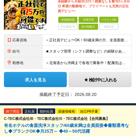
未経験から月給25万円！残業なし＆賞与3ヶ月分
◎ 希望の勤務地で、プライベートも充実の正社
員デビュー♪
未経験歓迎
学歴不問
ベテランOK
完全週休2日
賞与複数月
面接1回
応募資格
＜正社員デビューOK！60歳未満の方、全員面接＞ ◆学歴・経歴不問 ◆転職回数が多くてもOK ◆未経験／第二新卒OK ◆ブランクありOK ◆60歳未満の方（※定年年齢を上限として募集するため） ☆普
給与
★スタッフ管理（シフト調整など）の経験があれば【月給28万円以上】 ★賞与支給実績：基本給の2ヶ月分～3ヶ月分 ＝＝ライフスタイルに合わせて働き方を選べます＝＝ ■正社員 ＜未経験者＞月給25万円(
勤務地
＜北海道から沖縄まで各地で募集中！配属先は希望に合わせて決定します＞ ■北海道 ・パーク ハイアット ニセコ HANAZONO ★住み込み可 北海道虻田郡倶知安町字岩尾別328-47 ・インターコン
求人を見る
検討中に入れる
掲載終了予定日：
2026.08.20
終了間近
正社員
契約社員
面接情報有
自己PR不要
C-TEC株式会社/B・TEC株式会社/S・TEC株式会社【合同募集】
有名ホテルの食器洗浄スタッフ/60歳未満は全員面接◆書類選考な
し◆ブランクOK◆月25万～ ◆40～50代活躍