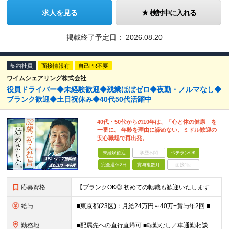
求人を見る
検討中に入れる
掲載終了予定日：
2026.08.20
契約社員
面接情報有
自己PR不要
ワイムシェアリング株式会社
役員ドライバー◆未経験歓迎◆残業ほぼゼロ◆夜勤・ノルマなし◆
ブランク歓迎◆土日祝休み◆40代50代活躍中
40代・50代からの10年は、「心と体の健康」を
一番に。 年齢を理由に諦めない、ミドル歓迎の
安心職場で再出発。
未経験歓迎
学歴不問
ベテランOK
完全週休2日
賞与複数月
面接1回
応募資格
【ブランクOK◎ 初めての転職も歓迎いたします】 ■普通自動車運転免許(AT限定可) ■ドライバー経験者優遇(業界・年数不問) ■高卒以上 ＜先輩たちの転職理由は…＞ 「50代になり、働き方を見直し
給与
■東京都(23区)：月給24万円～40万+賞与年2回 ■東京都(町田市)：月給24万円～27万+賞与年2回 ■富山県(富山市)：月給23-24万円+賞与年2回 ■福岡県(福岡市)：月給24-38
勤務地
■配属先への直行直帰可 ■転勤なし／車通勤相談可 以下いずれかの配属先にて勤務いただきます。 ・東京都(23区) ・東京都(町田市) ・富山県(富山市) ・福岡県(福岡市) 【本社】 東京都新