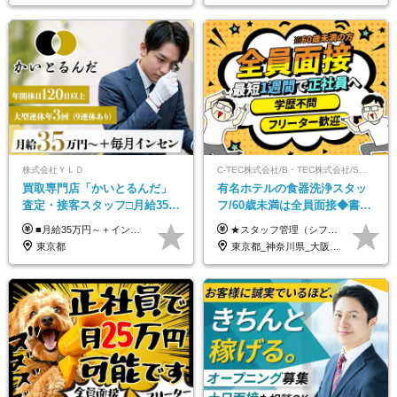
株式会社ＹＬＤ
C-TEC株式会社/B・TEC株式会社/S・TEC株式会社【合同募集】
買取専⾨店「かいとるんだ」
有名ホテルの食器洗浄スタッ
査定・接客スタッフ□⽉給35万
フ/60歳未満は全員面接◆書類
円以上＋毎⽉インセン□年休
選考なし◆ブランクOK◆月25
■月給35万円～＋インセンティブ＋各種手当 ※固定残業代（月45時間分87,600円～）を含む。超過した場合は別途残業代を支給いたします ※経験・年齢などを考慮の上、決定します ※試用期間3ヶ月あり（待遇に変動なし）
★スタッフ管理（シフト調整など）の経験があれば【月給28万円以上】 ★賞与支給実績：基本給の2ヶ月分～3ヶ月分 ＝＝ライフスタイルに合わせて働き方を選べます＝＝ ■正社員 ＜未経験者＞月給25万円～35万円＋賞与年2回 ＜経験者＞月給28万円～35万円＋賞与年2回 ※経験やスキルに応じて決定します ※残業代全額支給 ※試用期間（3ヶ月間）中の雇用形態や待遇に差異はありません ※正社員の場合、転勤の可能性あり ■契約社員 月給22万円～＋残業代全額支給 ※契約社員の場合、賞与の支給および転勤の可能性はありません ※勤務時間や勤務日数の希望があればご相談に応じます ※試用期間なし ※契約の更新 有(勤務状況により判断する) 更新上限 有(通算契約期間の上限 1年/更新回数の上限 なし)
120日以上□土日休み
万～ ◆40～50代活躍
東京都
東京都_神奈川県_大阪府_愛知県_北海道_京都府_福岡県_沖縄県