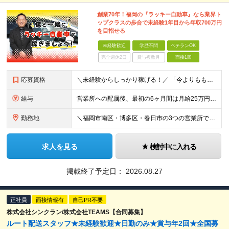
創業70年！福岡の『ラッキー自動車』なら業界ト
ップクラスの歩合で未経験1年目から年収700万円
を目指せる
未経験歓迎
学歴不問
ベテランOK
完全週休2日
賞与複数月
面接1回
応募資格
＼未経験からしっかり稼げる！／ 「今よりももっと稼ぎたい」「未経験からドライバーデビューしたい」 そんな方にピッタリの環境です！ 【応募条件】 ◆普通自動車運転免許取得から3年以上経過している方 └
給与
営業所への配属後、最初の6ヶ月間は月給25万円を最低保証いたします。 さらに、ご入社いただいた方には15万円～30万円の入社祝い金を支給いたします。 ▼配属後～6ヶ月間 日勤・隔日勤務：月給25万円
勤務地
＼福岡市南区・博多区・春日市の3つの営業所で大募集！／ 【清水営業所】 福岡県福岡市南区清水1-23-14 【上牟田営業所】 福岡県福岡市博多区上牟田3-6-9 【春日営業所】 福岡県春日市昇町
求人を見る
検討中に入れる
掲載終了予定日：
2026.08.27
正社員
面接情報有
自己PR不要
株式会社シンクラン/株式会社TEAMS【合同募集】
ルート配送スタッフ★未経験歓迎★日勤のみ★賞与年2回★全国募