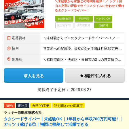
＼未経験から家族との時間を確保！／ シフト自
由＆充実の研修でライフスタイルに合わせて働け
るタクシードライバー！
未経験歓迎
学歴不問
ベテランOK
完全週休2日
賞与複数月
面接1回
応募資格
＼未経験からプロのタクシードライバーへ！／ 「自分の時間を大切にしたい」「未経験からドライバーデビューしたい」 そんな方にピッタリの環境です！ 【応募条件】 ◆普通自動車運転免許取得から3年以上経過
給与
営業所への配属後、最初の6ヶ月間は月給25万円を最低保証いたします。 さらに、ご入社いただいた方には15万円～30万円の入社祝い金を支給いたします。 ▼配属後～6ヶ月間 日勤・隔日勤務：月給25万円
勤務地
＼福岡市南区・博多区・春日市の3つの営業所で大募集！／ 【清水営業所】 福岡県福岡市南区清水1-23-14 【上牟田営業所】 福岡県福岡市博多区上牟田3-6-9 【春日営業所】 福岡県春日市昇町
求人を見る
検討中に入れる
掲載終了予定日：
2026.08.27
NEW
正社員
自己PR不要
話を聞きたい応募可
ラッキー自動車株式会社
タクシードライバー｜未経験OK｜1年目から年収700万円可能！｜
ガッツリ稼げる◎｜福岡に根差して活躍できる