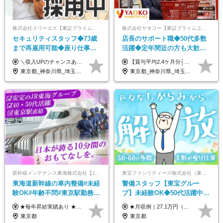
株式会社スリーエス【東証プライム上場グループ】
株式会社ヤオコー【東証プライム上場グループ】
セキュリティスタッフ◆73歳
店長のサポート職◆50代多数
まで再雇用可能◆座り仕事中
活躍◆定年間近の方も大歓
心◆東証プライム上場G◆応
迎！◆出勤はお昼から◆平均
＼収入UPのチャンスあり◎昇給も可能です！／ ◆正社員 月給(地域による）＋グレード手当、深夜手当、残業代（全額支給）等の各種手当＋賞与年2回 ＜東京都／神奈川県（横浜市）＞ 月給21万4000円～27万円 ＜埼玉県／千葉県＞ 月給19万90000円～25万1000円 ＜栃木県／茨城県／山梨県＞ 月給18万4000円～23万6000円 【試用期間】 正社員：3ヵ月 アルバイト：なし ※試用期間と本採用後の給与・待遇に差異はありません ※グレード手当、深夜手当の詳細額は面接にてご案内させていただきます ※正社員は60歳定年のため、60代の方は嘱託社員での採用です。給与条件は嘱託給与となり、退職金と賞与がありません ＼正社員は「グレード認定制」という評価あり！制度勤続年数等に応じて入社時から手当を支給／ ◆グレードI：＋2000円（入社時～） ◆グレードII：＋5000円（在籍1年以上＆当社基準に当てはまる方） ◆グレードIII：＋1万円（社内試験の合格者） ◆アルバイト・パート 東京都:時給1226円 神奈川県:時給1225円 千葉県：時給1140円 埼玉県:時給1141円 栃木県:1068円 茨城県:1074円 山梨県:1052円
【賞与平均2.4ケ月分│決算賞与も20年以上連続で支給中！】 ＜月収例＞ 月収29万円（地域限定正社員／残業代・各種手当含む） 月収26万円（契約社員／残業代・各種手当含む） ◆月給：月給258,400円～361,500円＋残業代＋各種手当 ※給与は前職での経験、スキルを考慮し、決定します ※残業代は全額支給します ※契約社員としてご入社いただく方は、賞与額に差異あり。詳細は面接でお話しします ※試用期間3ヶ月あり。条件に変更はありません ※契約社員の場合：契約期間12カ月（更新あり） ※60歳未満でご入社いただいた方も、60歳になったタイミングで雇用形態は契約社員に切り替えとなります。
募者全員面接◆賞与年2回
賞与2.4ヶ月分◆残業少なめ
東京都_神奈川県_埼玉県_千葉県_茨城県_栃木県_山梨県
東京都_神奈川県_埼玉県_千葉県_茨城県_栃木県_群馬県
新幹線メンテナンス東海株式会社【JR東海グループ】
東宝ファシリティーズ株式会社（東宝株式会社100％出資）
東海道新幹線の車内整備#未経
警備スタッフ【東宝グルー
験OK#年齢不問#東京駅勤務
プ】未経験OK◆50代活躍中
#59歳まで正社員登用可＆登用
◆1勤務で2日分休み◆8割が座
★毎年昇給実績あり ★入社3年で430万円も可(正社員登用された場合) ■入社時月収例：25万2840円(1万2040円×21日)＋賞与支給実績有（年2回・2025年度） 日給1万2040円 ※別途「超過勤務手当、祝繁手当、特殊手当」の支給有 ※試用期間中（2ヶ月）の待遇・雇用形態に差異はございません
★月収例｜27.1万円（月給+残業代2.4万円+資格手当0.2万円+家族手当0.85万円） ★賞与年2回＆充実した手当あり！ ■月給23万6,500円～＋賞与年2回＋各種手当 ┗月給には職務手当19,500円、調整手当15,000円、住宅手当18,500円、契約社員手当1,500円を含みます ※試用期間4ヶ月(期間中の給与・待遇の差異はありません) ━━━━━━━━━━ 各種手当も充実！ ━━━━━━━━━━ ★家族手当 ★役付手当 ★資格手当 ★年末年始勤務手当 ★交通費支給（月5万円以内／6ヶ月分の定期代を支給） ★残業・深夜残業手当（全額支給） ━━━━━━━━━━ 給与支給日は毎月25日です ━━━━━━━━━━ 例：1月1日付入社の場合 1月25日に基本給+変動しない手当を支給 2月25日に前月分の残業手当など変動する手当を支給
実績多数！
り仕事◆賞与年2回
東京都
東京都