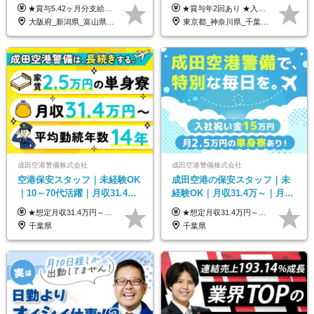
業月11h程／年休119日+有給
勤務地で募集中◆ブランクあ
★賞与5.42ヶ月分支給予定あり！ （大卒以上）月給24万1,692円～39万5,780円＋各種手当＋賞与2回 （高卒以上）月給22万2,662円～39万5,780円＋各種手当＋賞与2回 ※上記は2025年度新卒支払額（京阪神地区）となります ※勤務地・学歴で異なり、ご経験・能力等をふまえた金額を加算します ※残業代は別途全額支給します ※当社規程に基づき決定します ※試用期間あり（3ヶ月／待遇に変更はありません） ※基本給以外の諸手当として扶養・職務・時間外・通勤手当等を支給します ※京阪神地区以外の勤務地の場合 月給（大卒）23万0,706円～／月給（高卒）21万2,541円～となります
★賞与年2回あり ★入社祝い金3万円支給 ★出産祝い金や育児支援金などの手当も充実！ ≪給与モデル≫ 【東京】基本給27万2780円/月給＋時間外手当（25h） 【愛知】基本給25万4990円/月給＋時間外手当（25h） 【大阪】基本給25万4990円/月給＋時間外手当（25h） 【福岡】基本給23万7200円/月給＋時間外手当（25h） -------------- ▽各地の給与は下記をご確認ください！ ■北海道 月給20万円～ ■東北 月給20万円～ ■北関東 埼玉／月給22万5000円～ 茨城・群馬・新潟／月給20万円～ ■南関東 東京・神奈川／月給23万円～ 千葉／月給22万5000円～ 山梨／月給20万円～ ■中部 愛知／月給21万5000円～ 長野・岐阜・三重／月給20万円～ ■関西 大阪／月給21万5000円～ 京都・兵庫／月給21万円～ 滋賀・奈良／月給20万円～ ■中四国 岡山・山口・四国・広島／月給20万円～ ■九州 福岡・鹿児島・長崎／月給20万円～
平均18.7日
りOK◆室内業務がメイン
大阪府_新潟県_富山県_石川県_福井県_三重県_兵庫県_京都府_滋賀県_奈良県_和歌山県_広島県_岡山県_鳥取県_島根県_山口県_福岡県
東京都_神奈川県_千葉県_北海道_福島県_長野県_岐阜県_三重県_京都府_福岡県
成田空港警備株式会社
成田空港警備株式会社
空港保安スタッフ｜未経験OK
成田空港の保安スタッフ｜未
｜10～70代活躍｜月収31.4万
経験OK｜月収31.4万～｜月
&賞与年2回｜家族・住宅手当
2.5万の単身寮｜住宅手当&家
★想定月収31.4万円～＋賞与年2回（59万円以上） ★入社お祝い金15万円支給 ★水道+光熱費無料の家賃がリーズナブルな社員寮(単身寮)あり！ 月給24万5000円以上(基本給21万1000円＋業務別手当35,000円)＋賞与年2回（賞与支給額：59万円以上を想定）＋残業代全額 ※みなし残業なし！残業代は全額支給します。 ※資格手当・深夜手当など、様々な手当をご用意しています。 ※入社お祝い金は１か月経過後、3ヶ月経過後、6ヶ月経過後に各5万円ずつ給与に加算して支給いたします。 ※指定の検定資格をお持ちの方には別途手当を支給します。入社後に取得した場合は給与に加算し支給します。 ・施設警備 1級7,000円 2級4,000円 ・交通誘導 1級7,000円 2級4,000円 ・雑踏警備 1級7,000円 2級4,000円 など
★想定月収31.4万円～＋賞与年2回（59万円以上） ★入社お祝い金15万円支給 ★水道+光熱費無料の家賃がリーズナブルな社員寮(単身寮)あり！ ★住宅手当&家族手当あり 月給24万5000円以上(基本給21万1000円＋業務別手当35,000円)＋賞与年2回（賞与支給額：59万円以上を想定）＋残業代全額 ※みなし残業なし！残業代は全額支給します。 ※資格手当・深夜手当など、様々な手当をご用意しています。 ※入社お祝い金は１か月経過後、3ヶ月経過後、6ヶ月経過後に各5万円ずつ給与に加算して支給いたします。 ※指定の検定資格をお持ちの方には別途手当を支給します。入社後に取得した場合は給与に加算し支給します。 ・施設警備 1級7,000円 2級4,000円 ・交通誘導 1級7,000円 2級4,000円 ・雑踏警備 1級7,000円 2級4,000円 など
｜光熱費0円の単身寮
族手当｜入社祝い金15万
千葉県
千葉県