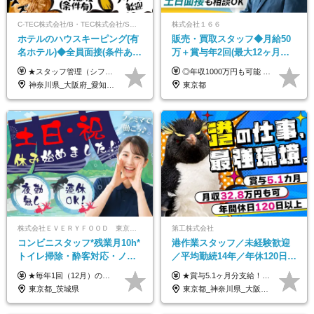
C-TEC株式会社/B・TEC株式会社/S・TEC株式会社【合同募集】
株式会社１６６
ホテルのハウスキーピング(有
販売・買取スタッフ◆月給50
名ホテル)◆全員面接(条件あ
万＋賞与年2回(最大12ヶ月分
り)◆未経験OK◆リゾート地
支給)◆前職給与保証◆年収
★スタッフ管理（シフト調整など）の経験があれば【月給28万円以上】 ★賞与支給実績：基本給の2ヶ月分～3ヶ月分 ＝＝ライフスタイルに合わせて働き方を選べます＝＝ ■正社員 ＜未経験者＞月給25万円(寮なしの場合)～35万円＋賞与年2回 ＜経験者＞月給28万円～35万円＋賞与年2回 ※寮をご利用の場合は月給22万円～ ※経験やスキルに応じて決定します ※残業代全額支給 ※試用期間（3ヶ月間）中の雇用形態や待遇に差異はありません ※正社員の場合、転勤の可能性あり ■契約社員 月給22万円～＋残業代全額支給 ※契約社員の場合、賞与の支給および転勤の可能性はありません ※勤務時間や勤務日数の希望があればご相談に応じます ※試用期間なし ※契約の更新 有(勤務状況により判断する) 更新上限 有(通算契約期間の上限 1年/更新回数の上限 なし)
◎年収1000万円も可能 ◎複雑な条件やノルマは一切なし！ 頑張った分だけシンプルに還元される給与体系です。 経験者の方には「前職給与保証」をお約束します！ ■月給50万円～80万円（役職手当を含む） ★平均月収：60～70万円程度 ★「〇件以上で支給」といった複雑な条件やノルマの縛りは一切ありません。 お客様に寄り添い、利益が出た分はしっかりとあなたの給与へ還元します！ ※経験・能力を考慮のうえ決定します。 ※試用期間3ヶ月あり。その間の待遇・給与に差異はありません。 ※上記の金額は固定残業代（20時間/5万円～）含んだ金額です。 超過分は別途記載します。
も選べる◆月25万円
1000万可◆オープニング
神奈川県_大阪府_愛知県_北海道_兵庫県_京都府_広島県_福岡県_大分県_宮崎県_鹿児島県_沖縄県
東京都
株式会社ＥＶＥＲＹＦＯＯＤ 東京本社
第工株式会社
コンビニスタッフ*残業月10h*
港作業スタッフ／未経験歓迎
トイレ掃除・酔客対応・ノル
／平均勤続14年／年休120日以
マ一切無し*完全週休2日制*コ
上／食事手当・家族手当あり
★毎年1回（12月）の昇給＋賞与（年2回）で給与にしっかり反映！ ★未経験から月給26万円スタート！ 月給26万円＋賞与年2回＋交通費全額支給 ※リーダー・店長昇格後は基本給2万円UP＋役職手当支給 ※経験・スキルを考慮の上、決定します ※上記金額には固定残業代（21時間分・3万7300円以上）を含みます。超過分は別途全額支給します ※試用期間3ヶ月間あり（期間中の給与・待遇に差異はありません）
★賞与5.1ヶ月分支給！ ★入社3年目・30代で年収730万円の先輩も活躍中！ ★入社1年目・20代で月収29万円の実績あり 月給：22.5万円～30.5万円＋各種手当＋賞与年2回＋残業代全額支給 ※経験・能力などを考慮のうえ決定します ※上記月給には食事手当(5000円／月）を含みます ※残業代は分単位で100％支給いたします ※試用期間3ヶ月。その間の給与・待遇に差異はありません 【月収例】 ◆33.5万円／31歳 入社7か月 ◆38.5万円／32歳 入社1年目 ◆48.4万円／44歳 入社12年目 ※経験・能力などを考慮のうえ決定 ※月収・給与例には休日手当も含みます 【手当詳細】 ◆交通費規定支給（上限3万5000円／月） ◆時間外手当全額支給 ◆休日出勤手当 ◆港湾住宅あり（1R・2万円台～） ◆資格取得支援制度：全額負担 ◆地域手当：関東地区1万円／月
ンビニ経験者優遇
／賞与5.1ヶ月分
東京都_茨城県
東京都_神奈川県_大阪府_愛知県_兵庫県