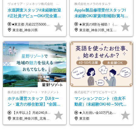
ヴェオリア・ジェネッツ株式会社 関東支店 東京業務課
株式会社カメラのキタムラ
水道調査スタッフ#未経験歓迎
Apple製品修理受付スタッフ/
#正社員デビューOK#完全週休
未経験OK/家賃8割補助/賞与年
2日制#年休125日#資格取得支
2回/残業月平均4.7h/最大7連休
■東京都 月給22万5000円（東京地域手当3万円含）～25万円＋残業代全額支給＋各種手当 ■神奈川県 月給19万5000円～24万円＋残業代全額支給＋各種手当 ※年齢・経験を考慮し決定 ※試用期間3ヶ月（期間中の給与・待遇に差異はありません） ◆通勤手当あり（全額支給） ◆昇給年1回、賞与年2回。世界最大級の環境企業グループならではの安定した給与体系です。
★家賃の8割を補助！（限度額は地域により異なる） ※転勤による引っ越しが発生する場合 ＝＝＝＝＝＝＝＝＝＝＝＝＝＝＝＝＝＝＝＝＝＝＝ 例えば、家賃7.5万円なら6万円は会社で負担。 あなたが支払うのは、たったの1.5万円です！ 年間では自己負担額が約72万ほどお得になります！ ＝＝＝＝＝＝＝＝＝＝＝＝＝＝＝＝＝＝＝＝＝＝＝ 月給22万8,700円～26万3,100円＋賞与年2回（初回の支給は当社規定による）＋残業手当 ＜実際の給与例＞ *24歳:月給23万4,700円＋賞与年2回（初回の支給は当社規定による）＋残業手当＋諸手当 ※上記はあくまで参考月給です。ご経歴・年齢を考慮し、当社規定により決定します ※評価により昇給あり ※残業代は別途支給あり ※試用期間2ヶ月あり（期間中の給与・待遇に差異はありません） 【実在する社員の年収モデル】 年収530万円（30歳） 年収820万円（40歳） 【入社時の想定年収】 330万円～900万円
援有#社員数千人以上
OK
東京都_神奈川県
東京都_神奈川県_埼玉県_千葉県_大阪府_愛知県_北海道_岩手県_宮城県_秋田県_福島県_茨城県_栃木県_富山県_石川県_福井県_静岡県_岐阜県_三重県_兵庫県_京都府_滋賀県_奈良県_広島県_岡山県_徳島県_香川県_愛媛県_高知県_福岡県_熊本県_佐賀県_長崎県_大分県_宮崎県_沖縄県
株式会社星野リゾート・マネジメント
株式会社アイザワビルサービス
ホテル運営スタッフ【UIター
マンションフロント（住友不
ン・遠方の移住歓迎】*全国募
動産）/未経験OK/40～50代活
集*週休3日/年休161日可*未経
躍/月平均労働時間142h/賞与
【大卒以上】月給240,800円以上+賞与2回+各種手当 【短大・専門学校卒】月給204,400円以上+賞与2回+各種手当 【上記以外】月給187,000円以上+賞与2回+各種手当 ※経験、資格、能力等を考慮の上、決定いたします ※残業代全額支給 ※試用期間3ヶ月（条件変更なし）
★入社祝い金10万円あり！ ■月給24万5,000円＋賞与年2回(2カ月/2025年実績)＋時間外手当＋資格手当＋交通費 ※一律英会話手当（2万円）を含みます ※給与は経験・能力等を考慮して決定します ※試用期間あり（3ヵ月） 給与や福利厚生に変更はありません。 ≪昇給、賞与、および各種諸手当について≫ ◇入社お祝い金（10万円 ※3カ月精勤後支給） ◇昇給/年1回 ◇賞与/年2回(2カ月/2025年実績) ◇時間外手当 ◇資格手当 └・ビル設備管理技能士1級（1万円/月） ・ビル設備管理技能士2級（5000円/月） ・建築物環境衛生管理技術者（1万円/月） ・防火管理技能者（3000円/月） 他 ◇物件手当（最大2万円 ※物件により異なる） ◇退職金あり
験OK*新規開業あり
年2回/TF303
東京都_神奈川県_北海道_青森県_山形県_福島県_栃木県_群馬県_山梨県_長野県_石川県_静岡県_岐阜県_京都府_広島県_島根県_山口県_高知県_長崎県_大分県_鹿児島県_沖縄県
東京都