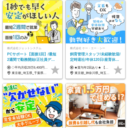
株式会社ジェットシステム
株式会社 ケー・エー・シー
PCサポート【面接1回】/最短
飼育管理スタッフ/未経験歓迎/
2週間で勤務開始/正社員デビ
定時退社/年休120日/産育休実
ュー歓迎/未経験9割以上/社員
績あり/連休取得OK/賞与年2
◇平均月収29万6,400円(各種手当含む) ◇住宅手当⇒最大家賃の半額支給 ◇賞与年2回支給 ■月給22万5,000円以上＋地域手当＋時間外手当＋住宅手当＋家族手当 ※経験やスキルに応じて給与を決定します ※試用期間2ヶ月あり（期間内は時給1,060円以上となります） └地域により上がる可能性があり／例：東京都時給1,370円 └その他待遇に差異なし ＜モデル月収例＞ 1年目：296,400円 3年目：320,000円 【固定残業代について】 なし（残業代は、実際の労働時間に応じて別途全額支給）
★賞与年2回あり★ 【未経験の方】月給20万7,750円～＋賞与年2回＋残業代全額支給＋交通費支給 【生物系大卒の方】月給21万3,750円～＋賞与年2回＋残業代全額支給＋交通費支給 ★手当が充実★ ・資格手当（実験動物技術者2級：月3,000円、1級：月7,000円） ・家族手当 ・住宅費用補助（転居を伴う転勤の場合：最大5年間支給） ・残業代全額支給 ※入社5年目程度で賞与4.6ヶ月分の支給実績あり ※月給の金額は、能力やスキルを考慮して決定します ※試用期間6ヶ月あり（雇用形態・給与・待遇に差異なし）
寮・住宅手当あり
回/急募求人
東京都_埼玉県_千葉県_愛知県_北海道_群馬県_長野県_富山県_石川県_静岡県_香川県_高知県_熊本県_長崎県_沖縄県
東京都_神奈川県_埼玉県_大阪府_愛知県_茨城県_三重県_京都府_佐賀県