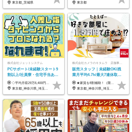
東京都_茨城県
東京都
株式会社ジェットシステム
株式会社カメラのキタムラ 店舗事業部【カメラのキタムラ】
PCサポート/未経験スタート9
販売スタッフ｜未経験OK/残
割以上/社員寮・住宅手当あり/
業月平均4.7h/最大7連休取得
正社員デビューOK/20代～30
可/全国募集/家賃8割を会社が
◇平均月収29万6,400円(各種手当含む) ◇住宅手当⇒最大家賃の半額支給 ◇賞与年2回支給 ■月給22万5,000円以上＋地域手当＋時間外手当＋住宅手当＋家族手当 ※経験やスキルに応じて給与を決定します ※試用期間2ヶ月あり（期間内は時給1,060円以上となります） └地域により上がる可能性があり／例：東京都時給1,370円 └その他待遇に差異なし ＜モデル月収例＞ 1年目：296,400円 3年目：320,000円 【固定残業代について】 なし（残業代は、実際の労働時間に応じて別途全額支給）
★家賃を8割補助！（限度額は地域により異なる） ※転勤による引っ越しが発生する場合 ＝＝＝＝＝＝＝＝＝＝＝＝＝＝＝＝＝＝＝＝＝＝＝ 例えば、家賃7.5万円なら6万円は会社で負担。 あなたが支払うのは、たったの1.5万円です！ 年間では自己負担額が約72万ほどお得になります！ ＝＝＝＝＝＝＝＝＝＝＝＝＝＝＝＝＝＝＝＝＝＝＝ 月給22万8,700円～26万3,100円＋賞与年2回（初回の支給は当社規定による）＋残業手当 ＜実際の給与例＞ *24歳:月給23万4,700円＋賞与年2回（初回の支給は当社規定による）＋残業手当＋諸手当 ※上記はあくまで参考月給です。ご経歴・年齢を考慮し、当社規定により決定します ※評価により昇給あり ※残業代は別途支給あり ※試用期間2ヶ月あり（期間中の給与・待遇に差異はありません） 【実在する社員の年収モデル】 年収530万円（30歳） 年収820万円（40歳） 【入社時の想定年収】 330万円～900万円
代活躍中/全国募集
負担/賞与年2回
東京都_神奈川県_埼玉県_千葉県_大阪府_愛知県_北海道_青森県_岩手県_宮城県_秋田県_山形県_福島県_茨城県_群馬県_新潟県_山梨県_長野県_富山県_石川県_静岡県_岐阜県_三重県_兵庫県_京都府_滋賀県_奈良県_和歌山県_広島県_岡山県_鳥取県_島根県_山口県_徳島県_香川県_愛媛県_高知県_福岡県_熊本県_佐賀県_長崎県_大分県_宮崎県_沖縄県
東京都_神奈川県_埼玉県_千葉県_大阪府_愛知県_北海道_青森県_宮城県_秋田県_山形県_茨城県_群馬県_新潟県_長野県_富山県_静岡県_三重県_兵庫県_京都府_広島県_岡山県_鳥取県_山口県_徳島県_香川県_愛媛県_福岡県_熊本県_佐賀県_長崎県_大分県_宮崎県_鹿児島県