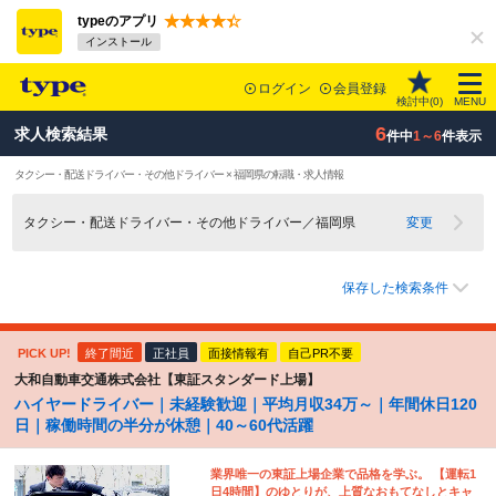
typeのアプリ
インストール
ログイン
会員登録
検討中(
0
)
MENU
6
求人検索結果
件中
1～6
件表示
タクシー・配送ドライバー・その他ドライバー × 福岡県の転職・求人情報
タクシー・配送ドライバー・その他ドライバー／福岡県
変更
保存した検索条件
PICK UP!
終了間近
正社員
面接情報有
自己PR不要
大和自動車交通株式会社【東証スタンダード上場】
ハイヤードライバー｜未経験歓迎｜平均月収34万～｜年間休日120
日｜稼働時間の半分が休憩｜40～60代活躍
業界唯一の東証上場企業で品格を学ぶ。 【運転1
日4時間】のゆとりが、上質なおもてなしとキャ