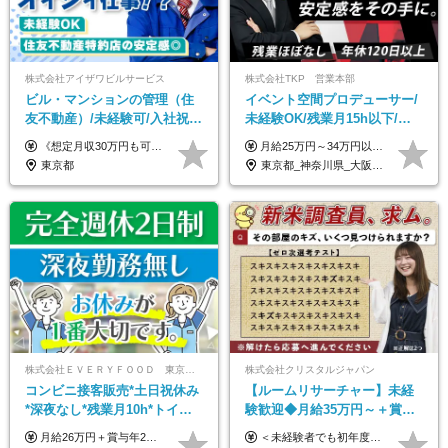
株式会社アイザワビルサービス
株式会社TKP 営業本部
ビル・マンションの管理（住
イベント空間プロデューサー/
友不動産）/未経験可/入社祝い
未経験OK/残業月15h以下/豊
金10万円/月収30万円可/40～
富な福利厚生/全国募集/平均有
《想定月収30万円も可能！/想定年収380万円》 ■月給24万5000円以上＋賞与年2回(2カ月/2025年実績)＋時間外手当＋資格手当＋役職手当＋交通費 ………… ≪昇給、賞与、および各種諸手当について≫ ◇入社お祝い金（10万円 ※3カ月精勤後支給） ◇昇給/年1回 ◇賞与/年2回(2カ月/2025年実績) ◇時間外手当 ◇資格手当 └・ビル設備管理技能士1級（1万円/月） ・ビル設備管理技能士2級（5000円/月） ・建築物環境衛生管理技術者（1万円/月） ・防火管理技能者（3000円/月） ・消防設備士乙4類（3000円/月） 他 ◇役職手当 └・班長/サブリーダー/リーダー（5000円～2万円/月） ◇物件手当（最大2万円 ※物件により異なる） ◇退職金あり ※経験・年齢・能力を考慮した上、当社規定により優遇いたします。 ※3カ月の試用期間あり。その間の給与や福利厚生に差異はありません。 《モデル年収》 ・入社1年/35歳：年収380万円 ・入社3年/38歳：年収400万円
月給25万円～34万円以上＋各種手当＋残業代＋賞与年2回（昨年度2～4ヶ月分） 初年度想定年収：350万円～ ＜クラス・経験別の月給目安＞ ■メンバークラス：月給25万円以上 ■店長やSVなどのマネジメント経験者：月給30万円～スタート可 ■リーダークラス：月給34万円以上 ※月給は配属エリア・経験・能力を考慮して決定します（前職の経験・収入をお聞かせください）。 ※上記にはみなし残業手当20～30時間分（メンバー：3万1134円以上、経験5年以上：5万2448円以上、リーダー：5万9441円以上）を含みます。 ※超過分は別途支給いたします。
50代活躍/S102
給取得日数14.9日
東京都
東京都_神奈川県_大阪府_愛知県_北海道_宮城県_静岡県_京都府_広島県_福岡県
株式会社ＥＶＥＲＹＦＯＯＤ 東京本社
株式会社クリスタルジャパン
コンビニ接客販売*土日祝休み
【ルームリサーチャー】未経
*深夜なし*残業月10h*トイレ
験歓迎◆月給35万円～＋賞与
掃除なしで無理なく働ける正
年2回◆20代～30代男性活躍中
月給26万円＋賞与年2回＋交通費全額支給 役職の有無にかかわらず、日々の頑張りは正当に評価し、 毎年1回（12月）の昇給で給与にしっかり反映◎ リーダー・店長昇格後は等級に合わせて給料UP＋役職手当を支給します。 ※経験・スキルを考慮の上、決定します ※上記金額には固定残業代（21時間分・3万7300円以上）を含みます。超過分は別途全額支給します ※試用期間3ヶ月間あり（期間中の給与・待遇に差異はありません）
＜未経験者でも初年度年収490万円～＞ ◆月給35万円～月給65万円＋賞与年2回 今までのご経験に応じて、年収は650万以上を想定しております。 面接にて今までのご経験やこれからの展望について色々とお話しできればと思います！ ※経験・スキルに応じて加給・優遇いたします ※試用期間3ヶ月(その間の給与・待遇に差異はありません) ※上記月給には、固定残業代（月45時間分／8.8万円～16.5万円）を含みます。 ※超過分は別途全額支給いたします ＼＼成果や頑張りによって、月給や賞与額もすぐにUP！／／ 将来的に…なんてのんびりしたことは言いません！ 今のリアルな生活が変わっていく実感がありますので、 頑張り甲斐があると思います。 【固定残業代について】 固定残業45時間分（88,000円～165,000円）を含む ※超過分は別途全額支給
社員
◆残業月10h程度