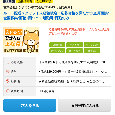
正社員
面接情報有
自己PR不要
株式会社シンクラン/株式会社TEAMS【合同募集】
ルート配送スタッフ｜未経験歓迎！応募資格を満たす方全員面接*
全国募集*面接1回*17:30退勤可*日勤のみ
応募資格を満たす方全員面接！ ムリなく正社員
デビューできますよ◎
未経験歓迎
学歴不問
ベテランOK
完全週休2日
賞与複数月
面接1回
応募資格
【未経験OK｜応募資格を満たす方全員面接｜20代～40代多数活躍中！】 ◎学歴不問 ◎前職不問 ◎転職回数不問 ◎普通運転免許（AT限定可）をお持ちの方 ◎44歳以下の方（※長期のキャリア形成を図るた
給与
■月給229,000円～＋賞与年2回 ※経験やスキルにより考慮いたします ※試用期間は全国共通で1～3ヶ月あり（習熟度により変動：給与・その他条件の差異なし） ※上記には固定残業代を含みます（エリアに
勤務地
★希望勤務地で働ける ★転勤なし ★全国のコカ・コーラ社営業所で募集中 ※エリア詳細は以下よりご確認ください。
残業時間
30時間以内
求人を見る
検討中に入れる