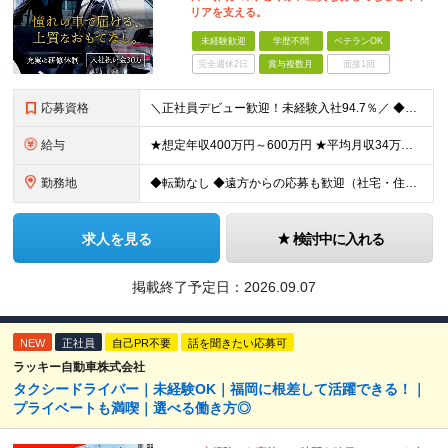
リアを支える。
未経験歓迎
学歴不問
ベテランOK
完全週休2日
賞与複数月
面接1回
応募資格
＼正社員デビュー歓迎！未経験入社94.7％／ ◆学歴不問 ◆普通自動車免許(AT可)取得後、3年以上が経過している方 ＼こんな方も歓迎します／ ◆転職回数が多い・ブランクあるなどで不安がある方 ◆車
給与
★想定年収400万円～600万円 ★平均月収34万円～50万円 ★入社祝い金あり ・経験者：30万円（営業所配属時（1カ月後）に10万円、本採用後（6カ月後）に10万円、本採用後1年後に10万円を分割
勤務地
◆転勤なし ◆遠方からの応募も歓迎（社宅・住宅補助あり／規定あり） ◆勤務地は希望を考慮 ◆仮眠室・個室のシャワールームなど設備充実 銀座・日比谷いずれかの拠点にて勤務いただきます ◆東京都中央区銀
求人を見る
検討中に入れる
掲載終了予定日：
2026.09.07
NEW
正社員
自己PR不要
話を聞きたい応募可
ラッキー自動車株式会社
タクシードライバー｜未経験OK｜福岡に根差して活躍できる！｜
プライベートも満喫｜選べる働き方◎