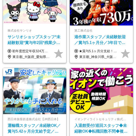
株式会社サンリオ
第工株式会社
サンリオショップスタッフ*未
港作業スタッフ／未経験歓迎
経験歓迎*賞与年2回*残業少な
／賞与5.1ヶ月分／3年目で年
め*産育休取得実績豊富*可愛
収730万円も可／食事手当あり
初年度想定年収324万円～690万円！ ◆全国一律 月給230,000円～＋賞与＋通勤手当＋役職手当＋時間外手当 《手当充実！》 ＊昇給/年1回 ＊賞与/年2回（7月/12月） ＊通勤手当：交通費支給（規定あり） ＊時間外手当 ＊販売職手当 ＊役職手当 《キャリアパス》 ▼店長（32歳）／年収400万円 ▼トレーナー（37歳）／年収500万円 ▼SV（40歳）／年収570万円 ※SVとして活躍された場合、574万円以上に昇給も目指せます。 日頃のお店での頑張りをしっかり評価する体制を整えており、 ご自身の努力次第で昇給する制度を用意しています！ 《ゆくゆくは・・・》 ■店舗スタッフをとりまとめ、お店づくりを主体で行う店長へ ■複数店舗を統括するトレーナーへとキャリアアップ ■様々な規模の店舗を経験しSVとして活躍した後は、本社の教育担当や店舗支援を担う本部スタッフとして活躍いただけます。 ※経験・能力を考慮の上、当社規定により優遇いたします。 ※入社日から6カ月間の試用期間あり。その間の待遇に差異はありません。
★賞与5.1ヶ月分支給！ ★入社3年目・30代で年収730万円の先輩も活躍中！ ★入社1年目・20代で月収29万円の実績あり 月給：22.5万円～30.5万円＋各種手当＋賞与年2回＋残業代全額支給 ※経験・能力などを考慮のうえ決定します ※上記月給には食事手当(5000円／月）を含みます ※残業代は分単位で100％支給いたします ※試用期間3ヶ月。その間の給与・待遇に差異はありません 【月収例】 ◆33.5万円／31歳 入社7か月 ◆38.5万円／32歳 入社1年目 ◆48.4万円／44歳 入社12年目 ※経験・能力などを考慮のうえ決定 ※月収・給与例には休日手当も含みます 【手当詳細】 ◆交通費規定支給（上限3万5000円／月） ◆時間外手当全額支給 ◆休日出勤手当 ◆港湾住宅あり（1R・2万円台～） ◆資格取得支援制度：全額負担 ◆地域手当：関東地区1万円／月
い制服*社割有
／年休120日以上
東京都_大阪府_愛知県_北海道_栃木県_静岡県_兵庫県_京都府_福岡県
東京都_神奈川県_大阪府_愛知県_兵庫県
西日本旅客鉄道株式会社【JR西日本】
イオンディライトセキュリティ株式会社（イオングループ）
運輸職スタッフ／未経験OK／
入退館受付/巡回スタッフ◆未
賞与5.42ヶ月分支給予定／残
経験OK◆転職回数不問◆複数