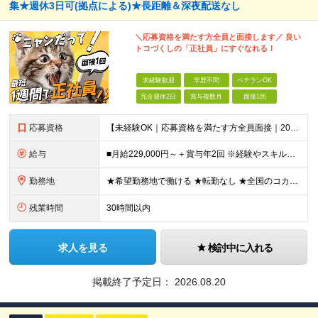
集★週休3日可(拠点による)★長距離＆深夜配送なし
＼応募資格を満たす方全員と面接します／ 良い
トコづくしの「正社員」にすぐなれる！
未経験歓迎
学歴不問
ベテランOK
完全週休2日
賞与複数月
面接1回
応募資格
【未経験OK｜応募資格を満たす方全員面接｜20代～40代多数活躍中！】 ◎学歴不問 ◎前職不問 ◎転職回数不問 ◎普通運転免許（AT限定可）をお持ちの方 ◎44歳以下の方（※長期のキャリア形成を図るた
給与
■月給229,000円～＋賞与年2回 ※経験やスキルにより考慮いたします ※試用期間は全国共通で1～3ヶ月あり（習熟度により変動：給与・その他条件の差異なし） ※上記には固定残業代を含みます（エリアに
勤務地
★希望勤務地で働ける ★転勤なし ★全国のコカ・コーラ社営業所で募集中 ※エリア詳細は以下よりご確認ください。
残業時間
30時間以内
求人を見る
検討中に入れる
掲載終了予定日：
2026.08.20