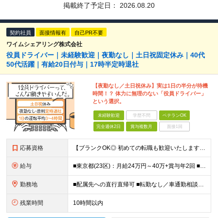
掲載終了予定日：
2026.08.20
契約社員
面接情報有
自己PR不要
ワイムシェアリング株式会社
役員ドライバー｜未経験歓迎｜夜勤なし｜土日祝固定休み｜40代
50代活躍｜有給20日付与｜17時半定時退社
【夜勤なし／土日祝休み】実は1日の半分が待機
時間！？ 体力に無理のない「役員ドライバー」
という選択。
未経験歓迎
学歴不問
ベテランOK
完全週休2日
賞与複数月
面接1回
応募資格
【ブランクOK◎ 初めての転職も歓迎いたします】 ■普通自動車運転免許(AT限定可) ■ドライバー経験者優遇(業界・年数不問) ■高卒以上 ＜先輩たちの転職理由は…＞ 「50代になり、働き方を見直し
給与
■東京都(23区)：月給24万円～40万+賞与年2回 ■東京都(町田市)：月給24万円～27万+賞与年2回 ■富山県(富山市)：月給23-24万円+賞与年2回 ■福岡県(福岡市)：月給24-38
勤務地
■配属先への直行直帰可 ■転勤なし／車通勤相談可 以下いずれかの配属先にて勤務いただきます。 ・東京都(23区) ・東京都(町田市) ・富山県(富山市) ・福岡県(福岡市) 【本社】 東京都新
残業時間
10時間以内