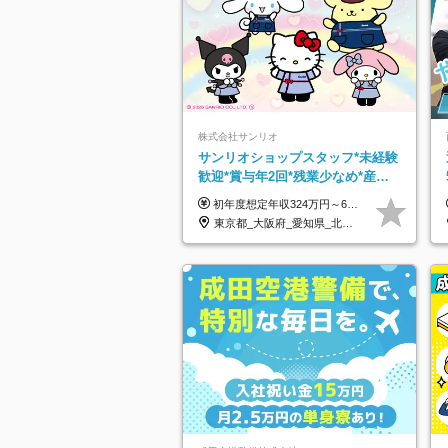
株式会社サンリオ
サンリオショップスタッフ*未経験
歓迎*賞与年2回*残業少なめ*産育
休取得実績豊富*可愛い制服*社割
初年度想定年収324万円～690万円！ ◆全国一律 月給230,000円～＋賞与＋通勤手当＋役職手当＋時間外手当 《手当充実！》 ＊昇給/年1回 ＊賞与/年2回（7月/12月） ＊通勤手当：交通費支給（規定あり） ＊時間外手当 ＊販売職手当 ＊役職手当 《キャリアパス》 ▼店長（32歳）／年収400万円 ▼トレーナー（37歳）／年収500万円 ▼SV（40歳）／年収570万円 ※SVとして活躍された場合、574万円以上に昇給も目指せます。 日頃のお店での頑張りをしっかり評価する体制を整えており、 ご自身の努力次第で昇給する制度を用意しています！ 《ゆくゆくは・・・》 ■店舗スタッフをとりまとめ、お店づくりを主体で行う店長へ ■複数店舗を統括するトレーナーへとキャリアアップ ■様々な規模の店舗を経験しSVとして活躍した後は、本社の教育担当や店舗支援を担う本部スタッフとして活躍いただけます。 ※経験・能力を考慮の上、当社規定により優遇いたします。 ※入社日から6カ月間の試用期間あり。その間の待遇に差異はありません。
有
東京都_大阪府_愛知県_北海道_栃木県_静岡県_兵庫県_京都府_福岡県