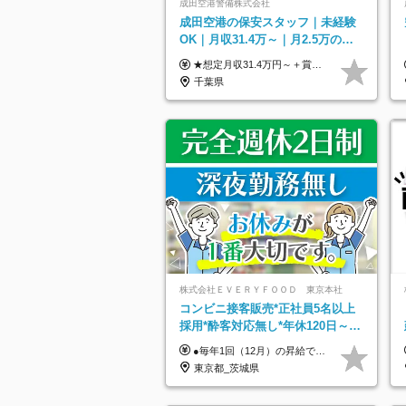
成田空港警備株式会社
成田空港の保安スタッフ｜未経験
OK｜月収31.4万～｜月2.5万の単
身寮｜住宅手当&家族手当｜入社
★想定月収31.4万円～＋賞与年2回（59万円以上） ★入社お祝い金15万円支給 ★水道+光熱費無料の家賃がリーズナブルな社員寮(単身寮)あり！ ★住宅手当&家族手当あり 月給24万5000円以上(基本給21万1000円＋業務別手当35,000円)＋賞与年2回（賞与支給額：59万円以上を想定）＋残業代全額 ※みなし残業なし！残業代は全額支給します。 ※資格手当・深夜手当など、様々な手当をご用意しています。 ※入社お祝い金は１か月経過後、3ヶ月経過後、6ヶ月経過後に各5万円ずつ給与に加算して支給いたします。 ※指定の検定資格をお持ちの方には別途手当を支給します。入社後に取得した場合は給与に加算し支給します。 ・施設警備 1級7,000円 2級4,000円 ・交通誘導 1級7,000円 2級4,000円 ・雑踏警備 1級7,000円 2級4,000円 など
祝い金15万
千葉県
株式会社ＥＶＥＲＹＦＯＯＤ 東京本社
コンビニ接客販売*正社員5名以上
採用*酔客対応無し*年休120日～*
創業59年の安定基盤*コンビニ経験
●毎年1回（12月）の昇給で給与にしっかり反映！ ●賞与年2回あり（6月・12月） 月給26万円＋賞与年2回＋交通費全額支給 役職の有無にかかわらず、日々の頑張りは正当に評価します！ リーダー・店長昇格後は等級に合わせて給与UP＋役職手当があるので、 納得感を持って働くことができます◎ ※経験・スキルを考慮の上、決定します ※上記金額には固定残業代（21時間分・3万7300円以上）を含みます。超過分は別途全額支給します ※試用期間3ヶ月間あり（期間中の給与・待遇に差異はありません）
者優遇
東京都_茨城県