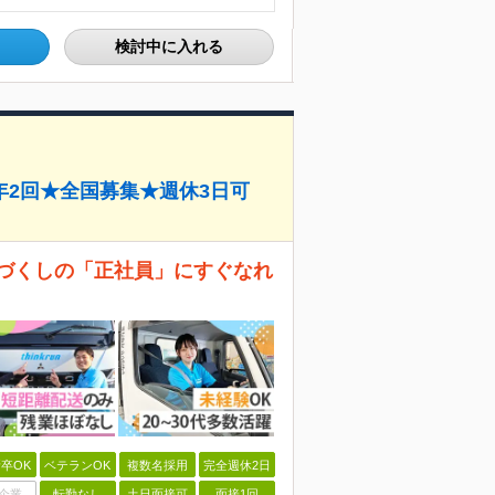
検討中に入れる
2回★全国募集★週休3日可
コづくしの「正社員」にすぐなれ
卒OK
ベテランOK
複数名採用
完全週休2日
企業
転勤なし
土日面接可
面接1回