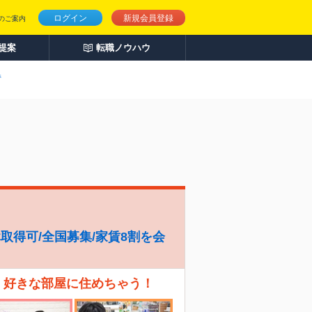
ログイン
新規会員登録
のご案内
人提案
転職ノウハウ
県
休取得可/全国募集/家賃8割を会
、好きな部屋に住めちゃう！