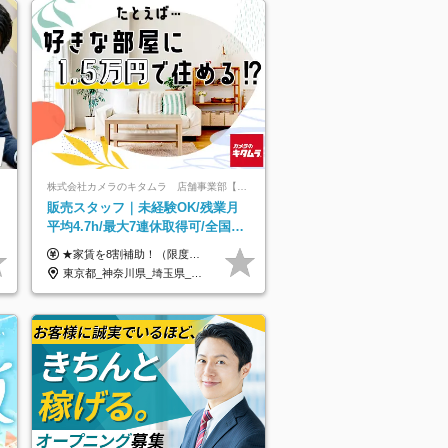
株式会社カメラのキタムラ 店舗事業部【カメラのキタムラ】
販売スタッフ｜未経験OK/残業月
平均4.7h/最大7連休取得可/全国募
集/家賃8割を会社が負担/賞与年2
★家賃を8割補助！（限度額は地域により異なる） ※転勤による引っ越しが発生する場合 ＝＝＝＝＝＝＝＝＝＝＝＝＝＝＝＝＝＝＝＝＝＝＝ 例えば、家賃7.5万円なら6万円は会社で負担。 あなたが支払うのは、たったの1.5万円です！ 年間では自己負担額が約72万ほどお得になります！ ＝＝＝＝＝＝＝＝＝＝＝＝＝＝＝＝＝＝＝＝＝＝＝ 月給22万8,700円～26万3,100円＋賞与年2回（初回の支給は当社規定による）＋残業手当 ＜実際の給与例＞ *24歳:月給23万4,700円＋賞与年2回（初回の支給は当社規定による）＋残業手当＋諸手当 ※上記はあくまで参考月給です。ご経歴・年齢を考慮し、当社規定により決定します ※評価により昇給あり ※残業代は別途支給あり ※試用期間2ヶ月あり（期間中の給与・待遇に差異はありません） 【実在する社員の年収モデル】 年収530万円（30歳） 年収820万円（40歳） 【入社時の想定年収】 330万円～900万円
回
東京都_神奈川県_埼玉県_千葉県_大阪府_愛知県_北海道_青森県_宮城県_秋田県_山形県_茨城県_群馬県_新潟県_長野県_富山県_静岡県_三重県_兵庫県_京都府_広島県_岡山県_鳥取県_山口県_徳島県_香川県_愛媛県_福岡県_熊本県_佐賀県_長崎県_大分県_宮崎県_鹿児島県