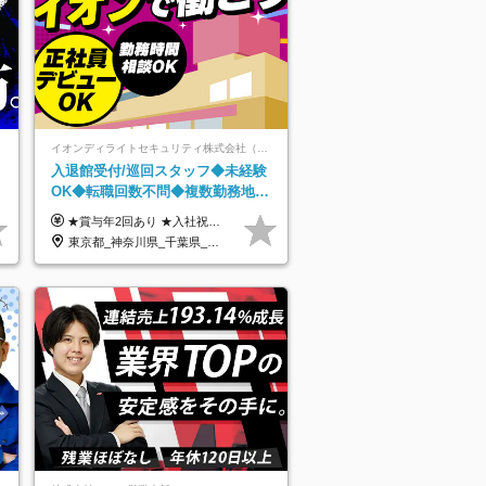
イオンディライトセキュリティ株式会社（イオングループ）
入退館受付/巡回スタッフ◆未経験
円
OK◆転職回数不問◆複数勤務地で
以
募集中◆ブランクありOK◆室内業
★賞与年2回あり ★入社祝い金3万円支給 ★出産祝い金や育児支援金などの手当も充実！ ≪給与モデル≫ 【東京】基本給27万2780円/月給＋時間外手当（25h） 【愛知】基本給25万4990円/月給＋時間外手当（25h） 【大阪】基本給25万4990円/月給＋時間外手当（25h） 【福岡】基本給23万7200円/月給＋時間外手当（25h） -------------- ▽各地の給与は下記をご確認ください！ ■北海道 月給20万円～ ■東北 月給20万円～ ■北関東 埼玉／月給22万5000円～ 茨城・群馬・新潟／月給20万円～ ■南関東 東京・神奈川／月給23万円～ 千葉／月給22万5000円～ 山梨／月給20万円～ ■中部 愛知／月給21万5000円～ 長野・岐阜・三重／月給20万円～ ■関西 大阪／月給21万5000円～ 京都・兵庫／月給21万円～ 滋賀・奈良／月給20万円～ ■中四国 岡山・山口・四国・広島／月給20万円～ ■九州 福岡・鹿児島・長崎／月給20万円～
務がメイン
東京都_神奈川県_千葉県_北海道_福島県_長野県_岐阜県_三重県_京都府_福岡県