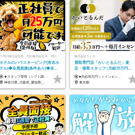
C-TEC株式会社/B・TEC株式会社/S・TEC株式会社【合同募集】
株式会社ＹＬＤ
ホテルのハウスキーピング(有名ホ
買取専⾨店「かいとるんだ」査
テル)◆全員面接(条件あり)◆未経
定・接客スタッフ□⽉給35万円以
験OK◆リゾート地も選べる◆月25
上＋毎⽉インセン□年休120日以上
★スタッフ管理（シフト調整など）の経験があれば【月給28万円以上】 ★賞与支給実績：基本給の2ヶ月分～3ヶ月分 ＝＝ライフスタイルに合わせて働き方を選べます＝＝ ■正社員 ＜未経験者＞月給25万円(寮なしの場合)～35万円＋賞与年2回 ＜経験者＞月給28万円～35万円＋賞与年2回 ※寮をご利用の場合は月給22万円～ ※経験やスキルに応じて決定します ※残業代全額支給 ※試用期間（3ヶ月間）中の雇用形態や待遇に差異はありません ※正社員の場合、転勤の可能性あり ■契約社員 月給22万円～＋残業代全額支給 ※契約社員の場合、賞与の支給および転勤の可能性はありません ※勤務時間や勤務日数の希望があればご相談に応じます ※試用期間なし ※契約の更新 有(勤務状況により判断する) 更新上限 有(通算契約期間の上限 1年/更新回数の上限 なし)
■月給35万円～＋インセンティブ＋各種手当 ※固定残業代（月45時間分87,600円～）を含む。超過した場合は別途残業代を支給いたします ※経験・年齢などを考慮の上、決定します ※試用期間3ヶ月あり（待遇に変動なし）
万円
□土日休み
神奈川県_大阪府_愛知県_北海道_兵庫県_京都府_広島県_福岡県_大分県_宮崎県_鹿児島県_沖縄県
東京都