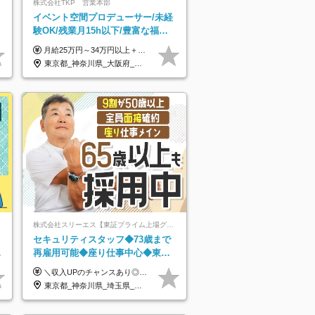
株式会社TKP 営業本部
イベント空間プロデューサー/未経
験OK/残業月15h以下/豊富な福利
厚生/全国募集/平均有給取得日数
月給25万円～34万円以上＋各種手当＋残業代＋賞与年2回（昨年度2～4ヶ月分） 初年度想定年収：350万円～ ＜クラス・経験別の月給目安＞ ■メンバークラス：月給25万円以上 ■店長やSVなどのマネジメント経験者：月給30万円～スタート可 ■リーダークラス：月給34万円以上 ※月給は配属エリア・経験・能力を考慮して決定します（前職の経験・収入をお聞かせください）。 ※上記にはみなし残業手当20～30時間分（メンバー：3万1134円以上、経験5年以上：5万2448円以上、リーダー：5万9441円以上）を含みます。 ※超過分は別途支給いたします。
14.9日
東京都_神奈川県_大阪府_愛知県_北海道_宮城県_静岡県_京都府_広島県_福岡県
株式会社スリーエス【東証プライム上場グループ】
セキュリティスタッフ◆73歳まで
デ
再雇用可能◆座り仕事中心◆東証
プライム上場G◆応募者全員面接
＼収入UPのチャンスあり◎昇給も可能です！／ ◆正社員 月給(地域による）＋グレード手当、深夜手当、残業代（全額支給）等の各種手当＋賞与年2回 ＜東京都／神奈川県（横浜市）＞ 月給21万4000円～27万円 ＜埼玉県／千葉県＞ 月給19万90000円～25万1000円 ＜栃木県／茨城県／山梨県＞ 月給18万4000円～23万6000円 【試用期間】 正社員：3ヵ月 アルバイト：なし ※試用期間と本採用後の給与・待遇に差異はありません ※グレード手当、深夜手当の詳細額は面接にてご案内させていただきます ※正社員は60歳定年のため、60代の方は嘱託社員での採用です。給与条件は嘱託給与となり、退職金と賞与がありません ＼正社員は「グレード認定制」という評価あり！制度勤続年数等に応じて入社時から手当を支給／ ◆グレードI：＋2000円（入社時～） ◆グレードII：＋5000円（在籍1年以上＆当社基準に当てはまる方） ◆グレードIII：＋1万円（社内試験の合格者） ◆アルバイト・パート 東京都:時給1226円 神奈川県:時給1225円 千葉県：時給1140円 埼玉県:時給1141円 栃木県:1068円 茨城県:1074円 山梨県:1052円
◆賞与年2回
東京都_神奈川県_埼玉県_千葉県_茨城県_栃木県_山梨県