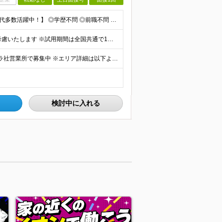
【未経験OK｜応募資格を満たす方全員面接｜20代～40代多数活躍中！】 ◎学歴不問 ◎前職不問 ◎転職回数不問 ◎普通運転免許（AT限定可）をお持ちの方 ◎44歳以下の方（※長期のキャリア形成を図るた
■月給229,000円～＋賞与年2回 ※経験やスキルにより考慮いたします ※試用期間は全国共通で1～3ヶ月あり（習熟度により変動：給与・その他条件の差異なし） ※上記には固定残業代を含みます（エリアに
★希望勤務地で働ける ★転勤なし ★全国のコカ・コーラ社営業所で募集中 ※エリア詳細は以下よりご確認ください。
検討中に入れる