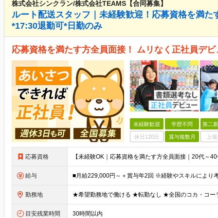
株式会社シンクラン/株式会社TEAMS【合同募集】
ルート配送スタッフ｜未経験歓迎！応募資格を満たす
*17:30退勤可*日勤のみ
応募資格を満たす方全員面接！ ムリなく正社員デビ
未経験歓迎
学歴不問
第二新
休日120日
賞与複数月
上場
応募資格
給与
勤務地
目安残業時間
30時間以内