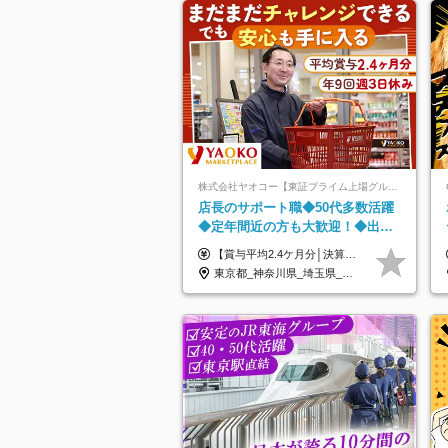
株式会社ヤオコー【東証プライム上場グループ】
店長のサポート職◆50代多数活躍
◆定年間近の方も大歓迎！◆出勤
はお昼から◆平均賞与2.4ヶ月分◆
【賞与平均2.4ケ月分│決算賞与も20年以上連続で支給中！】 ＜月収例＞ 月収29万円（地域限定正社員／残業代・各種手当含む） 月収26万円（契約社員／残業代・各種手当含む） ◆月給：月給258,400円～361,500円＋残業代＋各種手当 ※給与は前職での経験、スキルを考慮し、決定します ※残業代は全額支給します ※契約社員としてご入社いただく方は、賞与額に差異あり。詳細は面接でお話しします ※試用期間3ヶ月あり。条件に変更はありません ※契約社員の場合：契約期間12カ月（更新あり） ※60歳未満でご入社いただいた方も、60歳になったタイミングで雇用形態は契約社員に切り替えとなります。
残業少なめ
東京都_神奈川県_埼玉県_千葉県_茨城県_栃木県_群馬県