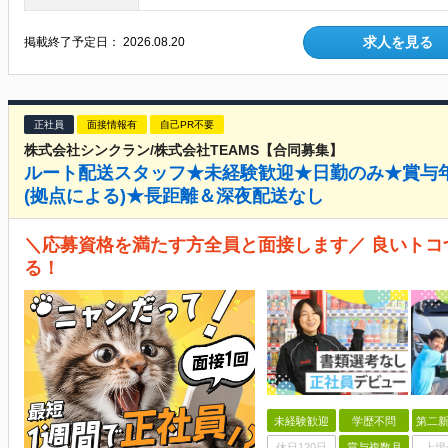
求人を見る
掲載終了予定日：
2026.08.20
正社員
面接情報有
自己PR不要
株式会社シンクラン/株式会社TEAMS【合同募集】
ルート配送スタッフ★未経験歓迎★日勤のみ★賞与年
(拠点による)★長距離＆深夜配送なし
＼応募資格を満たす方全員と面接します／ 良いト
る！
未経験歓迎
学歴不問
第二新
休日120日
賞与複数月
上場