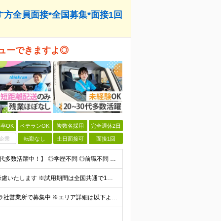
方全員面接*全国募集*面接1回
ューできますよ◎
卒OK
ベテランOK
複数名採用
完全週休2日
企業
転勤なし
土日面接可
面接1回
【未経験OK｜応募資格を満たす方全員面接｜20代～40代多数活躍中！】 ◎学歴不問 ◎前職不問 ◎転職回数不問 ◎普通運転免許（AT限定可）をお持ちの方 ◎44歳以下の方（※長期のキャリア形成を図るた
■月給229,000円～＋賞与年2回 ※経験やスキルにより考慮いたします ※試用期間は全国共通で1～3ヶ月あり（習熟度により変動：給与・その他条件の差異なし） ※上記には固定残業代を含みます（エリアに
★希望勤務地で働ける ★転勤なし ★全国のコカ・コーラ社営業所で募集中 ※エリア詳細は以下よりご確認ください。