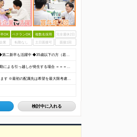
卒OK
ベテランOK
複数名採用
完全週休2日
企業
転勤なし
土日面接可
面接1回
◆未経験歓迎！活躍のフィールドは全国！ ◆学歴不問 ◆第二新卒も活躍中 ◆35歳以下の方（若年層の長期キャリア形成を図るため）
★家賃を8割補助！（限度額は地域により異なる） ※転勤による引っ越しが発生する場合 ＝＝＝＝＝＝＝＝＝＝＝＝＝＝＝＝＝＝＝＝＝＝＝ 例えば、家賃7.5万円なら6万円は会社で負担。 あなたが支払うのは、
全国エリアの「カメラのキタムラ」各店舗へ配属となります ※最初の配属先は希望を最大限考慮した上で決定します ▼詳しい勤務地住所は下記URLをご確認ください。 https://sss.kitamur
検討中に入れる