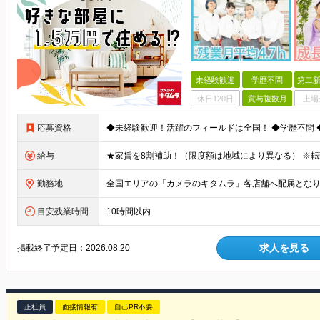
未経験歓迎
学歴不問
第二新
休日120日
賞与複数月
上場
応募資格
給与
勤務地
目安残業時間
10時間以内
求人を見る
掲載終了予定日：
2026.08.20
正社員
面接情報有
自己PR不要