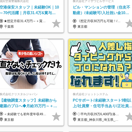
成田空港警備株式会社
株式会社アイザワビルサービス
空港保安スタッフ｜未経験OK｜10
ビル・マンションの管理（住友不
～70代活躍｜月収31.4万&賞与年2
動産）/未経験可/入社祝い金10万
回｜家族・住宅手当｜光熱費0円の
円/月収30万円可/40～50代活
★想定月収31.4万円～＋賞与年2回（59万円以上） ★入社お祝い金15万円支給 ★水道+光熱費無料の家賃がリーズナブルな社員寮(単身寮)あり！ 月給24万5000円以上(基本給21万1000円＋業務別手当35,000円)＋賞与年2回（賞与支給額：59万円以上を想定）＋残業代全額 ※みなし残業なし！残業代は全額支給します。 ※資格手当・深夜手当など、様々な手当をご用意しています。 ※入社お祝い金は１か月経過後、3ヶ月経過後、6ヶ月経過後に各5万円ずつ給与に加算して支給いたします。 ※指定の検定資格をお持ちの方には別途手当を支給します。入社後に取得した場合は給与に加算し支給します。 ・施設警備 1級7,000円 2級4,000円 ・交通誘導 1級7,000円 2級4,000円 ・雑踏警備 1級7,000円 2級4,000円 など
《想定月収30万円も可能！/想定年収380万円》 ■月給24万5000円以上＋賞与年2回(2カ月/2025年実績)＋時間外手当＋資格手当＋役職手当＋交通費 ………… ≪昇給、賞与、および各種諸手当について≫ ◇入社お祝い金（10万円 ※3カ月精勤後支給） ◇昇給/年1回 ◇賞与/年2回(2カ月/2025年実績) ◇時間外手当 ◇資格手当 └・ビル設備管理技能士1級（1万円/月） ・ビル設備管理技能士2級（5000円/月） ・建築物環境衛生管理技術者（1万円/月） ・防火管理技能者（3000円/月） ・消防設備士乙4類（3000円/月） 他 ◇役職手当 └・班長/サブリーダー/リーダー（5000円～2万円/月） ◇物件手当（最大2万円 ※物件により異なる） ◇退職金あり ※経験・年齢・能力を考慮した上、当社規定により優遇いたします。 ※3カ月の試用期間あり。その間の給与や福利厚生に差異はありません。 《モデル年収》 ・入社1年/35歳：年収380万円 ・入社3年/38歳：年収400万円
単身寮
躍/S102
千葉県
東京都
株式会社クリスタルジャパン
株式会社ジェットシステム
【建物調査スタッフ】未経験から
PCサポート/未経験スタート9割以
建築のプロへ◆月給35万円～＋賞
上/社員寮・住宅手当あり/正社員
与年2回◆官公庁・UR直取引◆残
ビューOK/20代～30代活躍中/全国
＜未経験でも初年度年収490万円～＞ ◆月給35万円～65万円＋賞与年2回（7月・12月） 【なぜ未経験に35万円を払えるのか】 UR都市機構様・日本郵政様・官公庁との直取引で中間マージンがなく、修繕・緊急対応だけで年4,000～5,000件。仕事が途切れない基盤があるため、調査を担う人材に相応の給与を支払えます。 【昇給について】 年齢や社歴ではなく、成長と貢献に応じて昇給する仕組みです。1回の昇給で年収100万円UPした社員もいます。 ※経験・スキルに応じて加給・優遇いたします ※試用期間3ヶ月（その間の給与・待遇に差異はありません） ※上記月給には、固定残業代（月45時間分／8.8万円～16.5万円）を含みます。超過分は別途全額支給します ※実際の残業は月平均10時間程度です。固定残業代は残業の有無にかかわらず全額支給します 【固定残業代について】 固定残業45時間分（88,000円～165,000円）を含む ※超過分は別途全額支給
◇平均月収29万6,400円(各種手当含む) ◇住宅手当⇒最大家賃の半額支給 ◇賞与年2回支給 ■月給22万5,000円以上＋地域手当＋時間外手当＋住宅手当＋家族手当 ※経験やスキルに応じて給与を決定します ※試用期間2ヶ月あり（期間内は時給1,060円以上となります） └地域により上がる可能性があり／例：東京都時給1,370円 └その他待遇に差異なし ＜モデル月収例＞ 1年目：296,400円 3年目：320,000円 【固定残業代について】 なし（残業代は、実際の労働時間に応じて別途全額支給）
業月10h
募集
東京都
東京都_神奈川県_埼玉県_千葉県_大阪府_愛知県_北海道_青森県_岩手県_宮城県_秋田県_山形県_福島県_茨城県_群馬県_新潟県_山梨県_長野県_富山県_石川県_静岡県_岐阜県_三重県_兵庫県_京都府_滋賀県_奈良県_和歌山県_広島県_岡山県_鳥取県_島根県_山口県_徳島県_香川県_愛媛県_高知県_福岡県_熊本県_佐賀県_長崎県_大分県_宮崎県_沖縄県