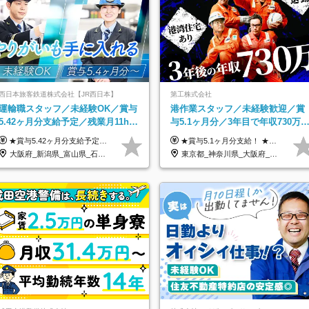
西日本旅客鉄道株式会社【JR西日本】
第工株式会社
運輸職スタッフ／未経験OK／賞与
港作業スタッフ／未経験歓迎／賞
5.42ヶ月分支給予定／残業月11h程
与5.1ヶ月分／3年目で年収730万
／年休119日+有給平均18.7日
も可／食事手当あり／年休120日
★賞与5.42ヶ月分支給予定あり！ （大卒以上）月給24万1,692円～39万5,780円＋各種手当＋賞与2回 （高卒以上）月給22万2,662円～39万5,780円＋各種手当＋賞与2回 ※上記は2025年度新卒支払額（京阪神地区）となります ※勤務地・学歴で異なり、ご経験・能力等をふまえた金額を加算します ※残業代は別途全額支給します ※当社規程に基づき決定します ※試用期間あり（3ヶ月／待遇に変更はありません） ※基本給以外の諸手当として扶養・職務・時間外・通勤手当等を支給します ※京阪神地区以外の勤務地の場合 月給（大卒）23万0,706円～／月給（高卒）21万2,541円～となります
★賞与5.1ヶ月分支給！ ★入社3年目・30代で年収730万円の先輩も活躍中！ ★入社1年目・20代で月収29万円の実績あり 月給：22.5万円～30.5万円＋各種手当＋賞与年2回＋残業代全額支給 ※経験・能力などを考慮のうえ決定します ※上記月給には食事手当(5000円／月）を含みます ※残業代は分単位で100％支給いたします ※試用期間3ヶ月。その間の給与・待遇に差異はありません 【月収例】 ◆33.5万円／31歳 入社7か月 ◆38.5万円／32歳 入社1年目 ◆48.4万円／44歳 入社12年目 ※経験・能力などを考慮のうえ決定 ※月収・給与例には休日手当も含みます 【手当詳細】 ◆交通費規定支給（上限3万5000円／月） ◆時間外手当全額支給 ◆休日出勤手当 ◆港湾住宅あり（1R・2万円台～） ◆資格取得支援制度：全額負担 ◆地域手当：関東地区1万円／月
上
大阪府_新潟県_富山県_石川県_福井県_三重県_兵庫県_京都府_滋賀県_奈良県_和歌山県_広島県_岡山県_鳥取県_島根県_山口県_福岡県
東京都_神奈川県_大阪府_愛知県_兵庫県