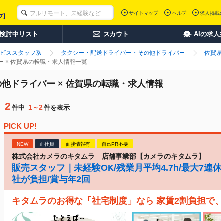
サイトマップ
ヘルプ
求人掲載
検討中リスト
スカウト
AIの求
ビススタッフ系
タクシー・配送ドライバー・その他ドライバー
佐賀
 × 佐賀県の転職・求人情報一覧
他ドライバー × 佐賀県の転職・求人情報
2
1～2
件中
件を表示
PICK UP!
NEW
正社員
面接情報有
自己PR不要
株式会社カメラのキタムラ 店舗事業部【カメラのキタムラ】
販売スタッフ｜未経験OK/残業月平均4.7h/最大7連
社が負担/賞与年2回
キタムラのお得な「社宅制度」なら 家賃2割負担で