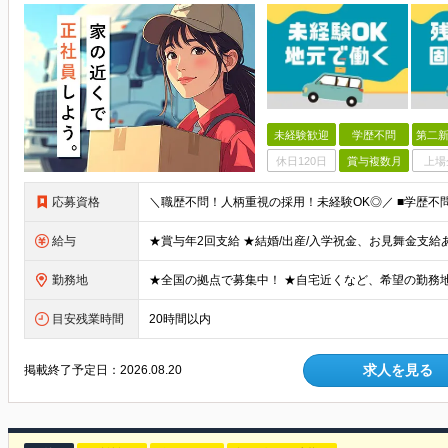
未経験歓迎
学歴不問
第二新
休日120日
賞与複数月
上場
応募資格
給与
勤務地
目安残業時間
20時間以内
求人を見る
掲載終了予定日：
2026.08.20