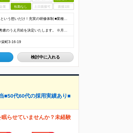
企業
転勤なし
土日面接可
面接1回
＜未経験・第二新卒歓迎＞必要なのは「バイクが好き」という想いだけ！充実の研修体制 ■業種未経験 ■職種未経験 ■第二新卒・社会人デビュー ■社会人ブランクあり など… 入社前に求めることは、 「
月給23万円～38万円＋各種手当＋賞与 ※経験・能力を考慮のうえ月給を決定いたします。 ※月給に固定残業代は含まれません。
3-16-19
検討中に入れる
■50代60代の採用実績あり■
格を眠らせていませんか？未経験