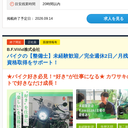
目安残業時間
20時間以内
求人を見る
掲載終了予定日：
2026.09.14
終了間近
正社員
面接情報有
B.F.ViVid株式会社
バイクの【整備士】未経験歓迎／完全週休2日／月残業
資格取得をサポート！
★バイク好き必見！“好き”が仕事になる★ カワサ
トで好きなだけ成長！
未経験歓迎
学歴不問
第二新