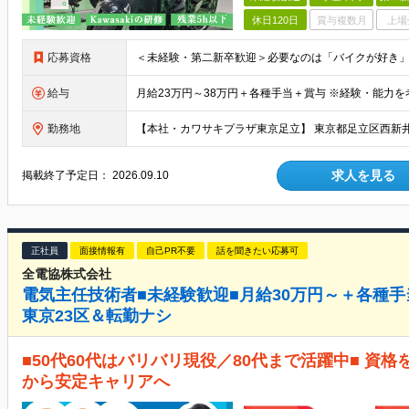
休日120日
賞与複数月
上場
応募資格
給与
勤務地
【本社・カワサキプラザ東京足立】 東京都足立区西新井栄町
求人を見る
掲載終了予定日：
2026.09.10
正社員
面接情報有
自己PR不要
話を聞きたい応募可
全電協株式会社
電気主任技術者■未経験歓迎■月給30万円～＋各種手当
東京23区＆転勤ナシ
■50代60代はバリバリ現役／80代まで活躍中■ 資
から安定キャリアへ