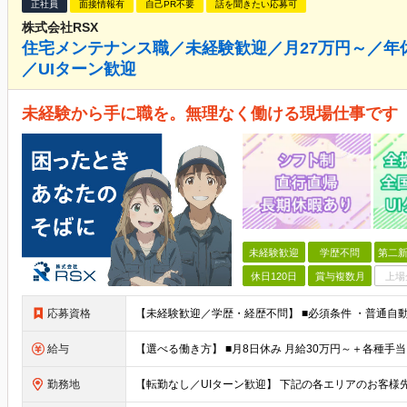
正社員
面接情報有
自己PR不要
話を聞きたい応募可
株式会社RSX
住宅メンテナンス職／未経験歓迎／月27万円～／年
／UIターン歓迎
未経験から手に職を。無理なく働ける現場仕事です
未経験歓迎
学歴不問
第二新
休日120日
賞与複数月
上場
応募資格
給与
勤務地