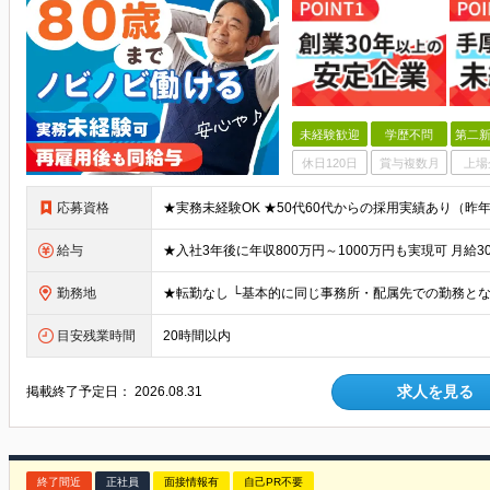
未経験歓迎
学歴不問
第二新
休日120日
賞与複数月
上場
応募資格
給与
勤務地
目安残業時間
20時間以内
求人を見る
掲載終了予定日：
2026.08.31
終了間近
正社員
面接情報有
自己PR不要