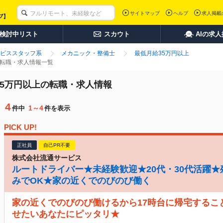
サイトマップ
ヘルプ
求人掲載
検討中リスト
スカウト
AIの求
ビススタッフ系
メカニック・整備士
最低月給35万円以上
の転職・求人情報一覧
35万円以上の転職・求人情報
4
1～4
件中
件を表示
PICK UP!
正社員
自己PR不要
株式会社流通サービス
ルートドライバー★未経験歓迎★20代・30代活躍★
みでOK★家の近くでのびのび働く
家の近くでのびのび働けるから17時台に帰宅するこ
せたいあなたにピッタリ★