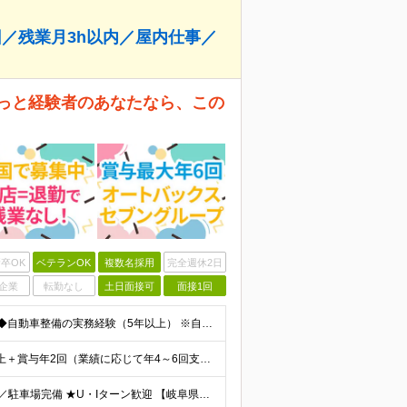
回／残業月3h以内／屋内仕事／
きっと経験者のあなたなら、この
卒OK
ベテランOK
複数名採用
完全週休2日
企業
転勤なし
土日面接可
面接1回
＼30代～40代活躍中！ベテラン歓迎・管理職候補！／ ◆自動車整備の実務経験（5年以上） ※自動車整備士2級以上を想定 ◆要普免（AT限定不可） ◆マネジメント経験（規模問わず） ※学歴不問 ◎こ
★入社時の想定年収560万円～700万円 ■月給37万円以上＋賞与年2回（業績に応じて年4～6回支給）＋諸手当 ※転勤登録手当は別途支給(全国3万円、エリア1.5万円) ※試用期間3ヶ月（試用期間
★東海・埼玉エリアで積極採用中！ ★マイカー通勤OK／駐車場完備 ★U・Iターン歓迎 【岐阜県、埼玉県で募集】 ┗希望に沿って決定します。 ◆大垣ファクトリー 岐阜県大垣市浅草4-94 ◆羽生フ