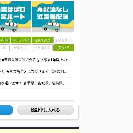
卒OK
ベテランOK
複数名採用
完全週休2日
企業
転勤なし
土日面接可
面接1回
＼職歴不問！人柄重視の採用！未経験OK◎／ ■学歴不問 ■普通自動車運転免許を取得後1年以上の方（AT限定可） ※一部勤務地で「2017年3月12日以降の取得者は要準中型免許」 ■44歳以下(※例外
★賞与年2回支給 ★結婚/出産/入学祝金、お見舞金支給あり ★事業所ごとに異なります 【東京都】 月給284,000円～298,540円 【神奈川県/千葉県】 月給284,000円 【埼玉県】 月給2
★全国の拠点で募集中！ ★自宅近くなど、希望の勤務地を選べます！ 岩手県、宮城県、福島県、新潟県、栃木県、茨城県、埼玉県、千葉県、東京都、神奈川県、山梨県、長野県、静岡県、滋賀県、兵庫県、岡山県、広
検討中に入れる