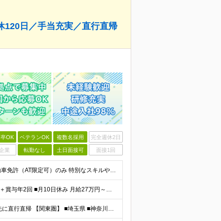
休120日／手当充実／直行直帰
卒OK
ベテランOK
複数名採用
完全週休2日
企業
転勤なし
土日面接可
面接1回
【未経験歓迎／学歴・経歴不問】 ■必須条件 ・普通自動車免許（AT限定可）のみ 特別なスキルや経験は一切不要。 実際に、社員の9割以上が未経験スタートです。 「工具を触ったことがない」 「現場仕
【選べる働き方】 ■月8日休み 月給30万円～＋各種手当＋賞与年2回 ■月10日休み 月給27万円～＋各種手当＋賞与年2回 ※経験・能力を考慮の上、決定します ※上記にはみなし残業手当を含み、超過
【転勤なし／UIターン歓迎】 下記の各エリアのお客様先に直行直帰 【関東圏】 ■埼玉県 ■神奈川県 ■東京都 ■千葉県 【関西圏】 ■大阪府 ■兵庫県 ★勤務地は希望を考慮します。 基本は直行