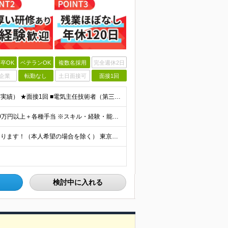
卒OK
ベテランOK
複数名採用
完全週休2日
企業
転勤なし
土日面接可
面接1回
★実務未経験OK ★50代60代からの採用実績あり（昨年実績） ★面接1回 ■電気主任技術者（第三種以上）をお持ちの方 ■学歴不問 ＼こんな想いを持った方にピッタリ／ 「資格は取得したが、実務経験
★入社3年後に年収800万円～1000万円も実現可 月給30万円以上＋各種手当 ※スキル・経験・能力を考慮して決定します。 ※残業代は別途全額支給いたします ※試用期間3カ月あり（給与・待遇に変更は
★転勤なし └基本的に同じ事務所・配属先での勤務となります！（本人希望の場合を除く） 東京23区内を中心としたお客様先での勤務 ※(変更の範囲)上記を除く当社関連勤務地 【本社住所】 東京都中央区
検討中に入れる