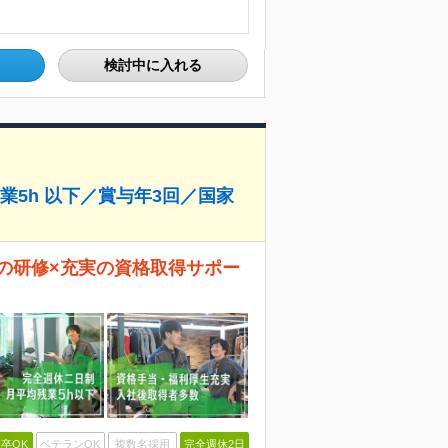
検討中に入れる
5h 以下／賞与年3回／国家
キの研修×充実の資格取得サポー
卒OK
ベテランOK
複数名採用
完全週休2日