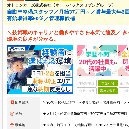
オトロンカーズ株式会社【オートバックスセブングループ】
自動車整備スタッフ／月給37万円～／賞与最大年6
有給取得率90％／管理職候補
＼技術職のキャリアと働きやすさを本気で追及／ 
環境の良さが分かる。
未経験歓迎
学歴不問
第二新
休日120日
賞与複数月
上場
応募資格
給与
勤務地