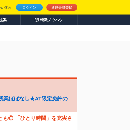
ログイン
新規会員登録
のご案内
人提案
転職ノウハウ
残業ほぼなし★AT限定免許の
とも◎ 「ひとり時間」を充実さ