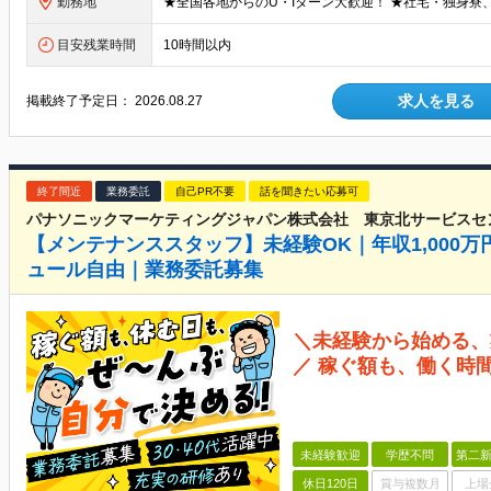
勤務地
目安残業時間
10時間以内
求人を見る
掲載終了予定日：
2026.08.27
終了間近
業務委託
自己PR不要
話を聞きたい応募可
パナソニックマーケティングジャパン株式会社 東京北サービスセ
【メンテナンススタッフ】未経験OK｜年収1,000
ュール自由｜業務委託募集
＼未経験から始める、
／ 稼ぐ額も、働く時
未経験歓迎
学歴不問
第二新
休日120日
賞与複数月
上場