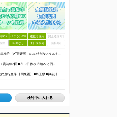
卒OK
ベテランOK
複数名採用
完全週休2日
企業
転勤なし
土日面接可
面接1回
【未経験歓迎／学歴・経歴不問】 ■必須条件 ・普通自動車免許（AT限定可）のみ 特別なスキルや経験は一切不要。 実際に、社員の9割以上が未経験スタートです。 「工具を触ったことがない」 「現場仕
【選べる働き方】 ■月8日休み 月給30万円～＋各種手当＋賞与年2回 ■月10日休み 月給27万円～＋各種手当＋賞与年2回 ※経験・能力を考慮の上、決定します ※上記にはみなし残業手当を含み、超過
【転勤なし／UIターン歓迎】 下記の各エリアのお客様先に直行直帰 【関東圏】 ■埼玉県 ■神奈川県 ■東京都 ■千葉県 【関西圏】 ■大阪府 ■兵庫県 ★勤務地は希望を考慮します。 基本は直行
検討中に入れる