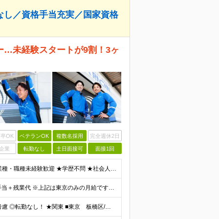
なし／資格手当充実／国家資格
…未経験スタートが9割！3ヶ
卒OK
ベテランOK
複数名採用
完全週休2日
企業
転勤なし
土日面接可
面接1回
＼＼未経験歓迎！はじめての正社員も大歓迎！／／ ★業種・職種未経験歓迎 ★学歴不問 ★社会人デビュー・フリーターOK ＜応募条件＞ ■普通自動車免許（AT限定可） ＊1人1台、社用車を貸与します。
月給26万円以上＋歩合給＋チームインセンティブ＋諸手当＋残業代 ※上記は東京のみの月給です。 ┗その他エリアは、月給22万円以上となります。 ※経験・スキルを考慮の上、弊社規程により優遇いたします。
【希望を考慮し配属／全国で募集！】 ◎配属先は希望考慮 ◎転勤なし！ ★関東 ■東京 板橋区/世⽥⾕区/練⾺区/⾜⽴区/⼤⽥区/江⼾川区/多摩市 ■千葉 千葉市/船橋市/柏市 ■神奈川 横浜市/厚⽊