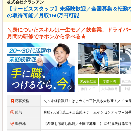
株式会社クラシアン
【サービススタッフ】未経験歓迎／全国募集＆転勤
の取得可能／月収150万円可能
＼身についたスキルは一生モノ／飲食業、ドライバー
月間の研修でキホンから学べる★
未経験歓迎
学歴不問
第二新
休日120日
賞与複数月
上場
応募資格
給与
勤務地