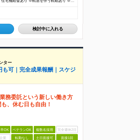
★全国各地からのU・Iターン大歓迎！ ★社宅・独身寮、住宅補給金あり ※転居を伴う転勤あり ※希望者は社宅及び独身寮（30歳年度末まで）に入居可能 JR北海道が運営する北海道内各地の 運転所・工場・
検討中に入れる
ンター
万円も可｜完全成果報酬｜スケジ
業務委託という新しい働き方
間も、休む日も自由！
卒OK
ベテランOK
複数名採用
完全週休2日
企業
転勤なし
土日面接可
面接1回