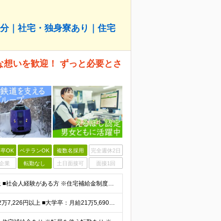
月分｜社宅・独身寮あり｜住宅
な想いを歓迎！ ずっと必要とさ
卒OK
ベテランOK
複数名採用
完全週休2日
企業
転勤なし
土日面接可
面接1回
＜経験不問/鉄道に興味がある方なら歓迎！＞ ■高卒以上 ■社会人経験がある方 ※住宅補給金制度あり ※業種・職種未経験歓迎 ※第二新卒歓迎 ※社会人経験10年以上歓迎
★賞与年2回（昨年4ヶ月分支給）★ ■大学院卒：月給22万7,226円以上 ■大学卒：月給21万5,690円以上 ■高専卒：月給20万6,317円以上 ■高卒以上：月給19万8,489円以上 ※上記