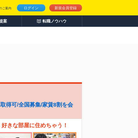
ログイン
新規会員登録
のご案内
人提案
転職ノウハウ
休取得可/全国募集/家賃8割を会
、好きな部屋に住めちゃう！