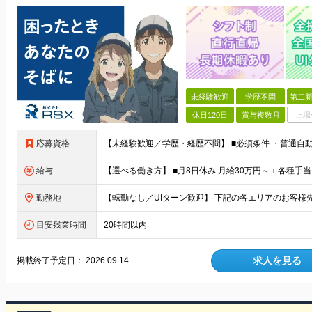
未経験歓迎
学歴不問
第二新
休日120日
賞与複数月
上場
応募資格
給与
勤務地
目安残業時間
20時間以内
求人を見る
掲載終了予定日：
2026.09.14