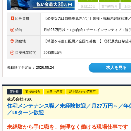
休日120日
賞与複数月
上場
応募資格
給与
勤務地
目安残業時間
20時間以内
求人を見る
掲載終了予定日：
2026.08.24
正社員
面接情報有
自己PR不要
話を聞きたい応募可
株式会社RSX
住宅メンテナンス職／未経験歓迎／月27万円～／年
／UIターン歓迎
未経験から手に職を。無理なく働ける現場仕事です