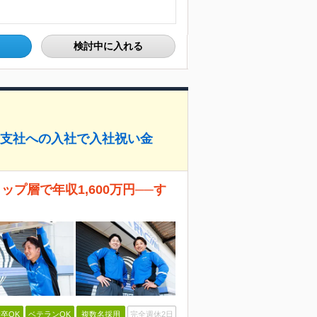
検討中に入れる
象支社への入社で入社祝い金
プ層で年収1,600万円──す
卒OK
ベテランOK
複数名採用
完全週休2日