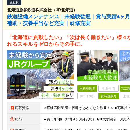
正社員
北海道旅客鉄道株式会社（JR北海道）
鉄道設備メンテナンス｜未経験歓迎｜賞与実績4ヶ
補助・扶養手当など充実｜研修充実
「北海道に貢献したい」「次は長く働きたい」様々
れるスキルをゼロからその手に。
未経験歓迎
学歴不問
第二新
休日120日
賞与複数月
上場
応募資格
給与