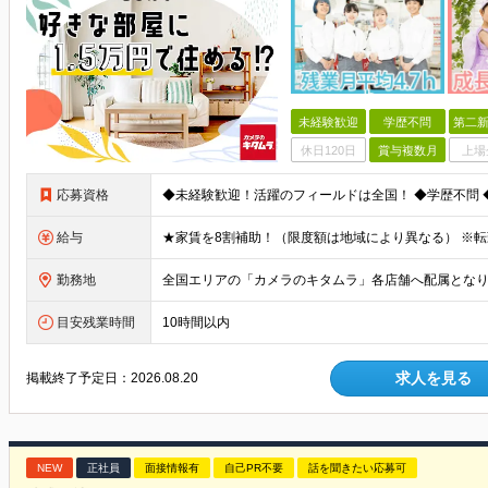
未経験歓迎
学歴不問
第二新
休日120日
賞与複数月
上場
応募資格
給与
勤務地
目安残業時間
10時間以内
求人を見る
掲載終了予定日：
2026.08.20
NEW
正社員
面接情報有
自己PR不要
話を聞きたい応募可