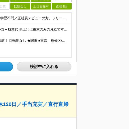
企業
転勤なし
土日面接可
面接1回
【必要なのは自動車免許だけ】業種・職種未経験歓迎／学歴不問／正社員デビューの方、フリーターの方もOK！ ＜応募条件＞ ■普通自動車免許（AT限定可） ＊1人1台、社用車を貸与します。 ＊「運転に自信
月給26万円以上＋歩合給＋チームインセンティブ＋諸手当＋残業代 ※上記は東京のみの月給です。 ┗その他エリアは、月給22万円以上となります。 ※経験・スキルを考慮の上、弊社規程により優遇いたします。
【希望を考慮し配属／全国で募集！】 ◎配属先は希望考慮！ ◎転勤なし ★関東 ■東京 板橋区/世⽥⾕区/練⾺区/⾜⽴区/⼤⽥区/江⼾川区/多摩市 ■千葉 千葉市/船橋市/柏市 ■神奈川 横浜市/厚⽊
検討中に入れる
休120日／手当充実／直行直帰