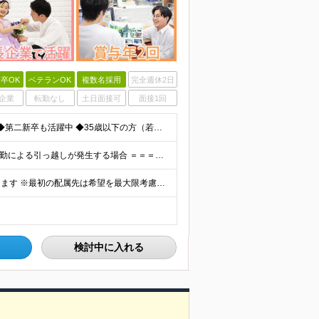
卒OK
ベテランOK
複数名採用
完全週休2日
企業
転勤なし
土日面接可
面接1回
◆未経験歓迎！活躍のフィールドは全国！ ◆学歴不問 ◆第二新卒も活躍中 ◆35歳以下の方（若年層の長期キャリア形成を図るため）
★家賃を8割補助！（限度額は地域により異なる） ※転勤による引っ越しが発生する場合 ＝＝＝＝＝＝＝＝＝＝＝＝＝＝＝＝＝＝＝＝＝＝＝ 例えば、家賃7.5万円なら6万円は会社で負担。 あなたが支払うのは、
全国エリアの「カメラのキタムラ」各店舗へ配属となります ※最初の配属先は希望を最大限考慮した上で決定します ▼詳しい勤務地住所は下記URLをご確認ください。 https://sss.kitamur
検討中に入れる