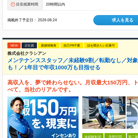
目安残業時間
20時間以内
求人を見る
掲載終了予定日：
2026.08.24
NEW
正社員
面接情報有
自己PR不要
話を聞きたい応募可
株式会社クラシアン
メンテナンススタッフ／未経験9割／転勤なし／対
も！／1年目で年収1000万も目指せる
高収入を、夢で終わらせない。月収最大150万円、トッ
べて、当社のリアルです。
未経験歓迎
学歴不問
第二新