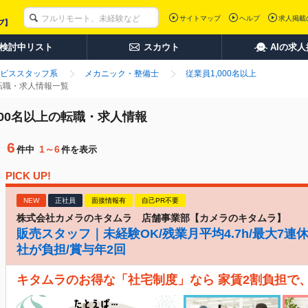
サイトマップ
ヘルプ
求人掲載
検討中リスト
スカウト
AIの求
ビススタッフ系
メカニック・整備士
従業員1,000名以上
の転職・求人情報一覧
000名以上の転職・求人情報
6
1～6
件中
件を表示
PICK UP!
NEW
正社員
面接情報有
自己PR不要
株式会社カメラのキタムラ 店舗事業部【カメラのキタムラ】
販売スタッフ｜未経験OK/残業月平均4.7h/最大7連
社が負担/賞与年2回
キタムラのお得な「社宅制度」なら 家賃2割負担で