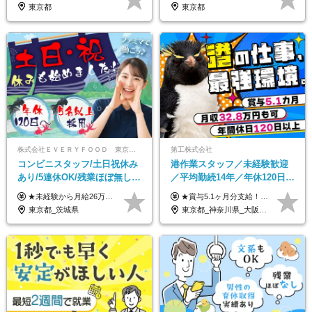
120日以上□土日休み
1000万可◆オープニング
東京都
東京都
株式会社ＥＶＥＲＹＦＯＯＤ 東京本社
第工株式会社
コンビニスタッフ/土日祝休み
港作業スタッフ／未経験歓迎
あり/5連休OK/残業ほぼ無し/
／平均勤続14年／年休120日以
賞与年2回/トイレ掃除・夜勤
上／食事手当・家族手当あり
★未経験から月給26万円スタート！ ★毎年1回（12月）の昇給＋賞与（年2回）で給与にしっかり反映！ 月給26万円＋賞与年2回＋交通費全額支給 ※リーダー・店長昇格後は基本給2万円UP＋役職手当支給 ※経験・スキルを考慮の上、決定します ※上記金額には固定残業代（21時間分・3万7300円以上）を含みます。超過分は別途全額支給します ※試用期間3ヶ月間あり（期間中の給与・待遇に差異はありません）
★賞与5.1ヶ月分支給！ ★入社3年目・30代で年収730万円の先輩も活躍中！ ★入社1年目・20代で月収29万円の実績あり 月給：22.5万円～30.5万円＋各種手当＋賞与年2回＋残業代全額支給 ※経験・能力などを考慮のうえ決定します ※上記月給には食事手当(5000円／月）を含みます ※残業代は分単位で100％支給いたします ※試用期間3ヶ月。その間の給与・待遇に差異はありません 【月収例】 ◆33.5万円／31歳 入社7か月 ◆38.5万円／32歳 入社1年目 ◆48.4万円／44歳 入社12年目 ※経験・能力などを考慮のうえ決定 ※月収・給与例には休日手当も含みます 【手当詳細】 ◆交通費規定支給（上限3万5000円／月） ◆時間外手当全額支給 ◆休日出勤手当 ◆港湾住宅あり（1R・2万円台～） ◆資格取得支援制度：全額負担 ◆地域手当：関東地区1万円／月
無し/面接1回
／賞与5.1ヶ月分
東京都_茨城県
東京都_神奈川県_大阪府_愛知県_兵庫県