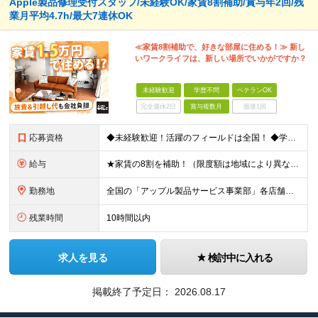
Apple製品修理受付スタッフ/未経験OK/家賃8割補助/賞与年2回/残
業月平均4.7h/最大7連休OK
≪家賃8割補助で、好きな部屋に住める！≫ 新し
いワークライフは、新しい場所でいかがですか？
未経験歓迎
学歴不問
ベテランOK
完全週休2日
賞与複数月
面接1回
応募資格
◆未経験歓迎！活躍のフィールドは全国！ ◆学歴不問 ◆第二新卒も活躍中 ◆40歳以下の方（若年層の長期キャリア形成を図るため） ★店長候補としての採用ですので、入社3年後には店長になるイメージです！
給与
★家賃の8割を補助！（限度額は地域により異なる） ※転勤による引っ越しが発生する場合 ＝＝＝＝＝＝＝＝＝＝＝＝＝＝＝＝＝＝＝＝＝＝＝ 例えば、家賃7.5万円なら6万円は会社で負担。 あなたが支払うのは
勤務地
全国の「アップル製品サービス事業部」各店舗となります ※アップル製品サービス単独店に配属の可能性もあります ※最初の配属先は希望を最大限考慮した上で決定します ▼詳しい勤務地住所は下記URLをご確認
残業時間
10時間以内
求人を見る
検討中に入れる
掲載終了予定日：
2026.08.17