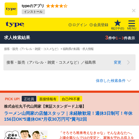
typeのアプリ
インストール
ログイン
会員登録
検討中(
0
)
MENU
3
求人検索結果
件中
1～3
件表示
接客・販売（アパレル・雑貨・コスメなど） × 福島県の転職・求人情報
接客・販売（アパレル・雑貨・コスメなど）／福島県
変更
保存した検索条件
PICK UP!
正社員
面接情報有
自己PR不要
株式会社丸千代山岡家【東証スタンダード上場】
ラーメン山岡家の店舗スタッフ｜未経験歓迎！週休3日制可！年休
156日OK*5連休OK*月収30万円可*賞与2回
「そろそろ将来考えなきゃな」そんなあなたへ。
上場企業ならではの安定と、家族を守れる収入を