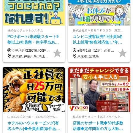
株式会社ジェットシステム
株式会社ＥＶＥＲＹＦＯＯＤ 東京本社
PCサポート/未経験スタート9
コンビニ接客販売*正社員5名
割以上/社員寮・住宅手当あり/
以上採用*酔客対応無し*年休
正社員デビューOK/20代～30
120日～*創業59年の安定基盤*
◇平均月収29万6,400円(各種手当含む) ◇住宅手当⇒最大家賃の半額支給 ◇賞与年2回支給 ■月給22万5,000円以上＋地域手当＋時間外手当＋住宅手当＋家族手当 ※経験やスキルに応じて給与を決定します ※試用期間2ヶ月あり（期間内は時給1,060円以上となります） └地域により上がる可能性があり／例：東京都時給1,370円 └その他待遇に差異なし ＜モデル月収例＞ 1年目：296,400円 3年目：320,000円 【固定残業代について】 なし（残業代は、実際の労働時間に応じて別途全額支給）
●毎年1回（12月）の昇給で給与にしっかり反映！ ●賞与年2回あり（6月・12月） 月給26万円＋賞与年2回＋交通費全額支給 役職の有無にかかわらず、日々の頑張りは正当に評価します！ リーダー・店長昇格後は等級に合わせて給与UP＋役職手当があるので、 納得感を持って働くことができます◎ ※経験・スキルを考慮の上、決定します ※上記金額には固定残業代（21時間分・3万7300円以上）を含みます。超過分は別途全額支給します ※試用期間3ヶ月間あり（期間中の給与・待遇に差異はありません）
代活躍中/全国募集
コンビニ経験者優遇
東京都_神奈川県_埼玉県_千葉県_大阪府_愛知県_北海道_青森県_岩手県_宮城県_秋田県_山形県_福島県_茨城県_群馬県_新潟県_山梨県_長野県_富山県_石川県_静岡県_岐阜県_三重県_兵庫県_京都府_滋賀県_奈良県_和歌山県_広島県_岡山県_鳥取県_島根県_山口県_徳島県_香川県_愛媛県_高知県_福岡県_熊本県_佐賀県_長崎県_大分県_宮崎県_沖縄県
東京都_茨城県
C-TEC株式会社/B・TEC株式会社/S・TEC株式会社【合同募集】
株式会社ヤオコー【東証プライム上場グループ】
ホテルのハウスキーピング(有
店長のサポート職◆50代多数
名ホテル)◆全員面接(条件あ
活躍◆定年間近の方も大歓