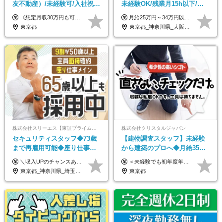
友不動産）/未経験可/入社祝い
未経験OK/残業月15h以下/豊
金10万円/月収30万円可/40～
富な福利厚生/全国募集/平均有
《想定月収30万円も可能！/想定年収380万円》 ■月給24万5000円以上＋賞与年2回(2カ月/2025年実績)＋時間外手当＋資格手当＋役職手当＋交通費 ………… ≪昇給、賞与、および各種諸手当について≫ ◇入社お祝い金（10万円 ※3カ月精勤後支給） ◇昇給/年1回 ◇賞与/年2回(2カ月/2025年実績) ◇時間外手当 ◇資格手当 └・ビル設備管理技能士1級（1万円/月） ・ビル設備管理技能士2級（5000円/月） ・建築物環境衛生管理技術者（1万円/月） ・防火管理技能者（3000円/月） ・消防設備士乙4類（3000円/月） 他 ◇役職手当 └・班長/サブリーダー/リーダー（5000円～2万円/月） ◇物件手当（最大2万円 ※物件により異なる） ◇退職金あり ※経験・年齢・能力を考慮した上、当社規定により優遇いたします。 ※3カ月の試用期間あり。その間の給与や福利厚生に差異はありません。 《モデル年収》 ・入社1年/35歳：年収380万円 ・入社3年/38歳：年収400万円
月給25万円～34万円以上＋各種手当＋残業代＋賞与年2回（昨年度2～4ヶ月分） 初年度想定年収：350万円～ ＜クラス・経験別の月給目安＞ ■メンバークラス：月給25万円以上 ■店長やSVなどのマネジメント経験者：月給30万円～スタート可 ■リーダークラス：月給34万円以上 ※月給は配属エリア・経験・能力を考慮して決定します（前職の経験・収入をお聞かせください）。 ※上記にはみなし残業手当20～30時間分（メンバー：3万1134円以上、経験5年以上：5万2448円以上、リーダー：5万9441円以上）を含みます。 ※超過分は別途支給いたします。
50代活躍/S102
給取得日数14.9日
東京都
東京都_神奈川県_大阪府_愛知県_北海道_宮城県_静岡県_京都府_広島県_福岡県
株式会社スリーエス【東証プライム上場グループ】
株式会社クリスタルジャパン
セキュリティスタッフ◆73歳
【建物調査スタッフ】未経験
まで再雇用可能◆座り仕事中
から建築のプロへ◆月給35万
心◆東証プライム上場G◆応
円～＋賞与年2回◆官公庁・
＼収入UPのチャンスあり◎昇給も可能です！／ ◆正社員 月給(地域による）＋グレード手当、深夜手当、残業代（全額支給）等の各種手当＋賞与年2回 ＜東京都／神奈川県（横浜市）＞ 月給21万4000円～27万円 ＜埼玉県／千葉県＞ 月給19万90000円～25万1000円 ＜栃木県／茨城県／山梨県＞ 月給18万4000円～23万6000円 【試用期間】 正社員：3ヵ月 アルバイト：なし ※試用期間と本採用後の給与・待遇に差異はありません ※グレード手当、深夜手当の詳細額は面接にてご案内させていただきます ※正社員は60歳定年のため、60代の方は嘱託社員での採用です。給与条件は嘱託給与となり、退職金と賞与がありません ＼正社員は「グレード認定制」という評価あり！制度勤続年数等に応じて入社時から手当を支給／ ◆グレードI：＋2000円（入社時～） ◆グレードII：＋5000円（在籍1年以上＆当社基準に当てはまる方） ◆グレードIII：＋1万円（社内試験の合格者） ◆アルバイト・パート 東京都:時給1226円 神奈川県:時給1225円 千葉県：時給1140円 埼玉県:時給1141円 栃木県:1068円 茨城県:1074円 山梨県:1052円
＜未経験でも初年度年収490万円～＞ ◆月給35万円～65万円＋賞与年2回（7月・12月） 【なぜ未経験に35万円を払えるのか】 UR都市機構様・日本郵政様・官公庁との直取引で中間マージンがなく、修繕・緊急対応だけで年4,000～5,000件。仕事が途切れない基盤があるため、調査を担う人材に相応の給与を支払えます。 【昇給について】 年齢や社歴ではなく、成長と貢献に応じて昇給する仕組みです。1回の昇給で年収100万円UPした社員もいます。 ※経験・スキルに応じて加給・優遇いたします ※試用期間3ヶ月（その間の給与・待遇に差異はありません） ※上記月給には、固定残業代（月45時間分／8.8万円～16.5万円）を含みます。超過分は別途全額支給します ※実際の残業は月平均10時間程度です。固定残業代は残業の有無にかかわらず全額支給します 【固定残業代について】 固定残業45時間分（88,000円～165,000円）を含む ※超過分は別途全額支給
募者全員面接◆賞与年2回
UR直取引◆残業月10h
東京都_神奈川県_埼玉県_千葉県_茨城県_栃木県_山梨県
東京都