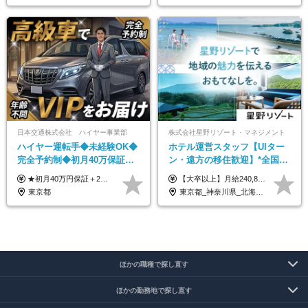
日本交通株式会社 ハイヤー事業部
株式会社星野リゾート・マネジメント
ハイヤー運転手◆未経験OK◆
ホテル運営スタッフ【UIター
完全予約制◆初月40万保証◆
ン・遠方の移住歓迎】*全国募
平均年収600万◆約4ヶ月研修
集*週休3日/年休161日可*未経
★初月40万円保証＋2～6ヶ月目35万円保証 ★平均年収600万円 月給236,000円（一律手当含む）＋運転手当（運転した時間に応じて支給）＋残業代＋賞与年2回 ※基礎研修期間（10日間）は日給1万円を支給します ※試用期間中（3ヶ月）の給与・待遇に差異はありません ※残業代は全額支給します
【大卒以上】月給240,800円以上+賞与2回+各種手当 【短大・専門学校卒】月給204,400円以上+賞与2回+各種手当 【上記以外】月給187,000円以上+賞与2回+各種手当 ※経験、資格、能力等を考慮の上、決定いたします ※残業代全額支給 ※試用期間3ヶ月（条件変更なし）
あり◆運転は1日4hほど
験OK*新規開業あり
東京都
東京都_神奈川県_北海道_青森県_山形県_福島県_栃木県_群馬県_山梨県_長野県_石川県_静岡県_岐阜県_京都府_広島県_島根県_山口県_高知県_長崎県_大分県_鹿児島県_沖縄県
ほかの職種で探し直す
ほかの勤務地で探し直す