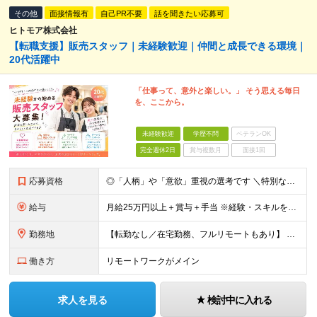
その他
面接情報有
自己PR不要
話を聞きたい応募可
ヒトモア株式会社
【転職支援】販売スタッフ｜未経験歓迎｜仲間と成長できる環境｜
20代活躍中
「仕事って、意外と楽しい。」 そう思える毎日
を、ここから。
未経験歓迎
学歴不問
ベテランOK
完全週休2日
賞与複数月
面接1回
応募資格
◎「人柄」や「意欲」重視の選考です ＼特別なスキル・経験は必要なし／ ￣￣￣￣￣￣￣￣￣￣￣￣￣￣￣￣ ■完全未経験歓迎 ■学歴不問 ■第二新卒歓迎 ■既卒、フリーターの方もOK ＼こんな方が向い
給与
月給25万円以上＋賞与＋手当 ※経験・スキルを考慮して決定します ※インセンティブが発生する案件もあります。 ※企業により内容は一部変更となる可能性があります。 ※試用期間・残業代については、紹介先
勤務地
【転勤なし／在宅勤務、フルリモートもあり】 ≪47都道府県から選べる勤務地≫ 東京、神奈川、埼玉、千葉、大阪、愛知、福岡など好きな地域で働けます！ 【東京・渋谷本社】 〒150-0041 東京都渋谷
働き方
リモートワークがメイン
求人を見る
検討中に入れる