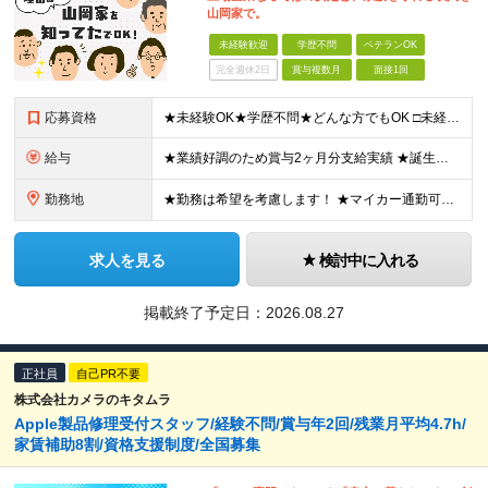
山岡家で。
未経験歓迎
学歴不問
ベテランOK
完全週休2日
賞与複数月
面接1回
応募資格
★未経験OK★学歴不問★どんな方でもOK □未経験・第二新卒・フリーター □ブランクがある方 □転職回数が気になる方 □飲食業界にチャレンジしたい方 「やってみたい」という気持ちがあれば、皆さん大
給与
★業績好調のため賞与2ヶ月分支給実績 ★誕生日手当など手当充実 ★年2回昇給チャンス有＆入社1年で店長昇格可 ★残業代全額支給（1分単位で支給） 【週休3日制の場合】 月給25万8,960円以上（固
勤務地
★勤務は希望を考慮します！ ★マイカー通勤可（駐車場完備） ★全国の各店舗で募集中！続々出店予定！ ～国内300店舗、47都道府県への展開を目標に出店中！～ ▼積極採用地域▼ ・中部（富山、石川、
求人を見る
検討中に入れる
掲載終了予定日：
2026.08.27
正社員
自己PR不要
株式会社カメラのキタムラ
Apple製品修理受付スタッフ/経験不問/賞与年2回/残業月平均4.7h/
家賃補助8割/資格支援制度/全国募集