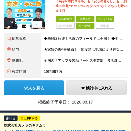
「Apple専門スキル」も「安心の暮らし」も！ 創
業90年超の“カメラのキタムラ”ならどちらも叶い
ます◎
未経験歓迎
学歴不問
ベテランOK
完全週休2日
賞与複数月
面接1回
応募資格
◆未経験歓迎！活躍のフィールドは全国！ ◆学歴不問 ◆第二新卒も活躍中 ◆40歳以下の方（若年層の長期キャリア形成を図るため）
給与
★家賃の8割を補助！（限度額は地域により異なる） ※転勤による引っ越しが発生する場合 ＝＝＝＝＝＝＝＝＝＝＝＝＝＝＝＝＝＝＝＝＝＝＝ 例えば、家賃7.5万円なら6万円は会社で負担。 あなたが支払うのは
勤務地
全国の「アップル製品サービス事業部」各店舗となります ※アップル製品サービス単独店に配属の可能性もあります ※最初の配属先は希望を最大限考慮した上で決定します ▼詳しい勤務地住所は下記URLをご確認
残業時間
10時間以内
求人を見る
検討中に入れる
掲載終了予定日：
2026.08.17
正社員
自己PR不要
株式会社カメラのキタムラ