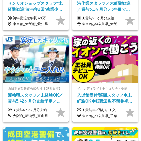
サンリオショップスタッフ*未
港作業スタッフ／未経験歓迎
経験歓迎*賞与年2回*残業少な
／賞与5.1ヶ月分／3年目で年
め*産育休取得実績豊富*可愛
収730万円も可／食事手当あり
初年度想定年収324万円～690万円！ ◆全国一律 月給230,000円～＋賞与＋通勤手当＋役職手当＋時間外手当 《手当充実！》 ＊昇給/年1回 ＊賞与/年2回（7月/12月） ＊通勤手当：交通費支給（規定あり） ＊時間外手当 ＊販売職手当 ＊役職手当 《キャリアパス》 ▼店長（32歳）／年収400万円 ▼トレーナー（37歳）／年収500万円 ▼SV（40歳）／年収570万円 ※SVとして活躍された場合、574万円以上に昇給も目指せます。 日頃のお店での頑張りをしっかり評価する体制を整えており、 ご自身の努力次第で昇給する制度を用意しています！ 《ゆくゆくは・・・》 ■店舗スタッフをとりまとめ、お店づくりを主体で行う店長へ ■複数店舗を統括するトレーナーへとキャリアアップ ■様々な規模の店舗を経験しSVとして活躍した後は、本社の教育担当や店舗支援を担う本部スタッフとして活躍いただけます。 ※経験・能力を考慮の上、当社規定により優遇いたします。 ※入社日から6カ月間の試用期間あり。その間の待遇に差異はありません。
★賞与5.1ヶ月分支給！ ★入社3年目・30代で年収730万円の先輩も活躍中！ ★入社1年目・20代で月収29万円の実績あり 月給：22.5万円～30.5万円＋各種手当＋賞与年2回＋残業代全額支給 ※経験・能力などを考慮のうえ決定します ※上記月給には食事手当(5000円／月）を含みます ※残業代は分単位で100％支給いたします ※試用期間3ヶ月。その間の給与・待遇に差異はありません 【月収例】 ◆33.5万円／31歳 入社7か月 ◆38.5万円／32歳 入社1年目 ◆48.4万円／44歳 入社12年目 ※経験・能力などを考慮のうえ決定 ※月収・給与例には休日手当も含みます 【手当詳細】 ◆交通費規定支給（上限3万5000円／月） ◆時間外手当全額支給 ◆休日出勤手当 ◆港湾住宅あり（1R・2万円台～） ◆資格取得支援制度：全額負担 ◆地域手当：関東地区1万円／月
い制服*社割有
／年休120日以上
東京都_大阪府_愛知県_北海道_栃木県_静岡県_兵庫県_京都府_福岡県
東京都_神奈川県_大阪府_愛知県_兵庫県
西日本旅客鉄道株式会社【JR西日本】
イオンディライトセキュリティ株式会社（イオングループ）
運輸職スタッフ／未経験OK／
入退館受付/巡回スタッフ◆未
賞与5.42ヶ月分支給予定／残
経験OK◆転職回数不問◆複数
業月11h程／年休119日+有給
勤務地で募集中◆ブランクあ
★賞与5.42ヶ月分支給予定あり！ （大卒以上）月給24万1,692円～39万5,780円＋各種手当＋賞与2回 （高卒以上）月給22万2,662円～39万5,780円＋各種手当＋賞与2回 ※上記は2025年度新卒支払額（京阪神地区）となります ※勤務地・学歴で異なり、ご経験・能力等をふまえた金額を加算します ※残業代は別途全額支給します ※当社規程に基づき決定します ※試用期間あり（3ヶ月／待遇に変更はありません） ※基本給以外の諸手当として扶養・職務・時間外・通勤手当等を支給します ※京阪神地区以外の勤務地の場合 月給（大卒）23万0,706円～／月給（高卒）21万2,541円～となります
★賞与年2回あり ★入社祝い金3万円支給 ★出産祝い金や育児支援金などの手当も充実！ ≪給与モデル≫ 【東京】基本給27万2780円/月給＋時間外手当（25h） 【愛知】基本給25万4990円/月給＋時間外手当（25h） 【大阪】基本給25万4990円/月給＋時間外手当（25h） 【福岡】基本給23万7200円/月給＋時間外手当（25h） -------------- ▽各地の給与は下記をご確認ください！ ■北海道 月給20万円～ ■東北 月給20万円～ ■北関東 埼玉／月給22万5000円～ 茨城・群馬・新潟／月給20万円～ ■南関東 東京・神奈川／月給23万円～ 千葉／月給22万5000円～ 山梨／月給20万円～ ■中部 愛知／月給21万5000円～ 長野・岐阜・三重／月給20万円～ ■関西 大阪／月給21万5000円～ 京都・兵庫／月給21万円～ 滋賀・奈良／月給20万円～ ■中四国 岡山・山口・四国・広島／月給20万円～ ■九州 福岡・鹿児島・長崎／月給20万円～
平均18.7日
りOK◆室内業務がメイン
大阪府_新潟県_富山県_石川県_福井県_三重県_兵庫県_京都府_滋賀県_奈良県_和歌山県_広島県_岡山県_鳥取県_島根県_山口県_福岡県
東京都_神奈川県_千葉県_北海道_福島県_長野県_岐阜県_三重県_京都府_福岡県