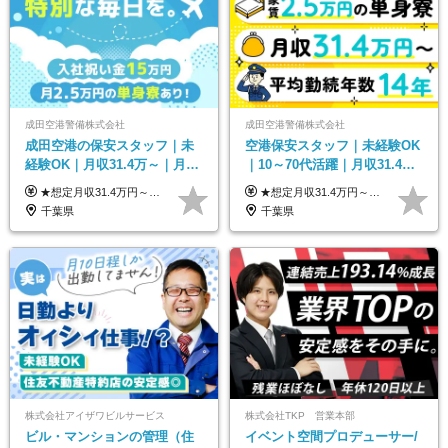
成田空港警備株式会社
成田空港警備株式会社
成田空港の保安スタッフ｜未
空港保安スタッフ｜未経験OK
経験OK｜月収31.4万～｜月
｜10～70代活躍｜月収31.4万
2.5万の単身寮｜住宅手当&家
&賞与年2回｜家族・住宅手当
★想定月収31.4万円～＋賞与年2回（59万円以上） ★入社お祝い金15万円支給 ★水道+光熱費無料の家賃がリーズナブルな社員寮(単身寮)あり！ ★住宅手当&家族手当あり 月給24万5000円以上(基本給21万1000円＋業務別手当35,000円)＋賞与年2回（賞与支給額：59万円以上を想定）＋残業代全額 ※みなし残業なし！残業代は全額支給します。 ※資格手当・深夜手当など、様々な手当をご用意しています。 ※入社お祝い金は１か月経過後、3ヶ月経過後、6ヶ月経過後に各5万円ずつ給与に加算して支給いたします。 ※指定の検定資格をお持ちの方には別途手当を支給します。入社後に取得した場合は給与に加算し支給します。 ・施設警備 1級7,000円 2級4,000円 ・交通誘導 1級7,000円 2級4,000円 ・雑踏警備 1級7,000円 2級4,000円 など
★想定月収31.4万円～＋賞与年2回（59万円以上） ★入社お祝い金15万円支給 ★水道+光熱費無料の家賃がリーズナブルな社員寮(単身寮)あり！ 月給24万5000円以上(基本給21万1000円＋業務別手当35,000円)＋賞与年2回（賞与支給額：59万円以上を想定）＋残業代全額 ※みなし残業なし！残業代は全額支給します。 ※資格手当・深夜手当など、様々な手当をご用意しています。 ※入社お祝い金は１か月経過後、3ヶ月経過後、6ヶ月経過後に各5万円ずつ給与に加算して支給いたします。 ※指定の検定資格をお持ちの方には別途手当を支給します。入社後に取得した場合は給与に加算し支給します。 ・施設警備 1級7,000円 2級4,000円 ・交通誘導 1級7,000円 2級4,000円 ・雑踏警備 1級7,000円 2級4,000円 など
族手当｜入社祝い金15万
｜光熱費0円の単身寮
千葉県
千葉県
株式会社アイザワビルサービス
株式会社TKP 営業本部
ビル・マンションの管理（住
イベント空間プロデューサー/