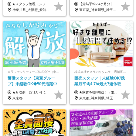
り)◆未経験OK◆リゾート地
迎！◆出勤はお昼から◆平均
★スタッフ管理（シフト調整など）の経験があれば【月給28万円以上】 ★賞与支給実績：基本給の2ヶ月分～3ヶ月分 ＝＝ライフスタイルに合わせて働き方を選べます＝＝ ■正社員 ＜未経験者＞月給25万円(寮なしの場合)～35万円＋賞与年2回 ＜経験者＞月給28万円～35万円＋賞与年2回 ※寮をご利用の場合は月給22万円～ ※経験やスキルに応じて決定します ※残業代全額支給 ※試用期間（3ヶ月間）中の雇用形態や待遇に差異はありません ※正社員の場合、転勤の可能性あり ■契約社員 月給22万円～＋残業代全額支給 ※契約社員の場合、賞与の支給および転勤の可能性はありません ※勤務時間や勤務日数の希望があればご相談に応じます ※試用期間なし ※契約の更新 有(勤務状況により判断する) 更新上限 有(通算契約期間の上限 1年/更新回数の上限 なし)
【賞与平均2.4ケ月分│決算賞与も20年以上連続で支給中！】 ＜月収例＞ 月収29万円（地域限定正社員／残業代・各種手当含む） 月収26万円（契約社員／残業代・各種手当含む） ◆月給：月給258,400円～361,500円＋残業代＋各種手当 ※給与は前職での経験、スキルを考慮し、決定します ※残業代は全額支給します ※契約社員としてご入社いただく方は、賞与額に差異あり。詳細は面接でお話しします ※試用期間3ヶ月あり。条件に変更はありません ※契約社員の場合：契約期間12カ月（更新あり） ※60歳未満でご入社いただいた方も、60歳になったタイミングで雇用形態は契約社員に切り替えとなります。
も選べる◆月25万円
賞与2.4ヶ月分◆残業少なめ
神奈川県_大阪府_愛知県_北海道_兵庫県_京都府_広島県_福岡県_大分県_宮崎県_鹿児島県_沖縄県
東京都_神奈川県_埼玉県_千葉県_茨城県_栃木県_群馬県
東宝ファシリティーズ株式会社（東宝株式会社100％出資）
株式会社カメラのキタムラ 店舗事業部【カメラのキタムラ】
警備スタッフ【東宝グルー
販売スタッフ｜未経験OK/残
プ】未経験OK◆50代活躍中
業月平均4.7h/最大7連休取得
◆1勤務で2日分休み◆8割が座
可/全国募集/家賃8割を会社が
★月収例｜27.1万円（月給+残業代2.4万円+資格手当0.2万円+家族手当0.85万円） ★賞与年2回＆充実した手当あり！ ■月給23万6,500円～＋賞与年2回＋各種手当 ┗月給には職務手当19,500円、調整手当15,000円、住宅手当18,500円、契約社員手当1,500円を含みます ※試用期間4ヶ月(期間中の給与・待遇の差異はありません) ━━━━━━━━━━ 各種手当も充実！ ━━━━━━━━━━ ★家族手当 ★役付手当 ★資格手当 ★年末年始勤務手当 ★交通費支給（月5万円以内／6ヶ月分の定期代を支給） ★残業・深夜残業手当（全額支給） ━━━━━━━━━━ 給与支給日は毎月25日です ━━━━━━━━━━ 例：1月1日付入社の場合 1月25日に基本給+変動しない手当を支給 2月25日に前月分の残業手当など変動する手当を支給
★家賃を8割補助！（限度額は地域により異なる） ※転勤による引っ越しが発生する場合 ＝＝＝＝＝＝＝＝＝＝＝＝＝＝＝＝＝＝＝＝＝＝＝ 例えば、家賃7.5万円なら6万円は会社で負担。 あなたが支払うのは、たったの1.5万円です！ 年間では自己負担額が約72万ほどお得になります！ ＝＝＝＝＝＝＝＝＝＝＝＝＝＝＝＝＝＝＝＝＝＝＝ 月給22万8,700円～26万3,100円＋賞与年2回（初回の支給は当社規定による）＋残業手当 ＜実際の給与例＞ *24歳:月給23万4,700円＋賞与年2回（初回の支給は当社規定による）＋残業手当＋諸手当 ※上記はあくまで参考月給です。ご経歴・年齢を考慮し、当社規定により決定します ※評価により昇給あり ※残業代は別途支給あり ※試用期間2ヶ月あり（期間中の給与・待遇に差異はありません） 【実在する社員の年収モデル】 年収530万円（30歳） 年収820万円（40歳） 【入社時の想定年収】 330万円～900万円
り仕事◆賞与年2回
負担/賞与年2回
東京都
東京都_神奈川県_埼玉県_千葉県_大阪府_愛知県_北海道_青森県_宮城県_秋田県_山形県_茨城県_群馬県_新潟県_長野県_富山県_静岡県_三重県_兵庫県_京都府_広島県_岡山県_鳥取県_山口県_徳島県_香川県_愛媛県_福岡県_熊本県_佐賀県_長崎県_大分県_宮崎県_鹿児島県