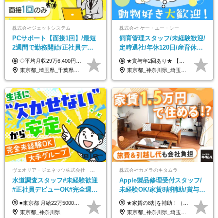
株式会社ジェットシステム
株式会社 ケー・エー・シー
PCサポート【面接1回】/最短
飼育管理スタッフ/未経験歓迎/
2週間で勤務開始/正社員デビ
定時退社/年休120日/産育休実
ュー歓迎/未経験9割以上/社員
績あり/連休取得OK/賞与年2
◇平均月収29万6,400円(各種手当含む) ◇住宅手当⇒最大家賃の半額支給 ◇賞与年2回支給 ■月給22万5,000円以上＋地域手当＋時間外手当＋住宅手当＋家族手当 ※経験やスキルに応じて給与を決定します ※試用期間2ヶ月あり（期間内は時給1,060円以上となります） └地域により上がる可能性があり／例：東京都時給1,370円 └その他待遇に差異なし ＜モデル月収例＞ 1年目：296,400円 3年目：320,000円 【固定残業代について】 なし（残業代は、実際の労働時間に応じて別途全額支給）
★賞与年2回あり★ 【未経験の方】月給20万7,750円～＋賞与年2回＋残業代全額支給＋交通費支給 【生物系大卒の方】月給21万3,750円～＋賞与年2回＋残業代全額支給＋交通費支給 ★手当が充実★ ・資格手当（実験動物技術者2級：月3,000円、1級：月7,000円） ・家族手当 ・住宅費用補助（転居を伴う転勤の場合：最大5年間支給） ・残業代全額支給 ※入社5年目程度で賞与4.6ヶ月分の支給実績あり ※月給の金額は、能力やスキルを考慮して決定します ※試用期間6ヶ月あり（雇用形態・給与・待遇に差異なし）
寮・住宅手当あり
回/急募求人
東京都_埼玉県_千葉県_愛知県_北海道_群馬県_長野県_富山県_石川県_静岡県_香川県_高知県_熊本県_長崎県_沖縄県
東京都_神奈川県_埼玉県_大阪府_愛知県_茨城県_三重県_京都府_佐賀県
ヴェオリア・ジェネッツ株式会社 関東支店 東京業務課
株式会社カメラのキタムラ
水道調査スタッフ#未経験歓迎
Apple製品修理受付スタッフ/
#正社員デビューOK#完全週休
未経験OK/家賃8割補助/賞与年
2日制#年休125日#資格取得支
2回/残業月平均4.7h/最大7連休
■東京都 月給22万5000円（東京地域手当3万円含）～25万円＋残業代全額支給＋各種手当 ■神奈川県 月給19万5000円～24万円＋残業代全額支給＋各種手当 ※年齢・経験を考慮し決定 ※試用期間3ヶ月（期間中の給与・待遇に差異はありません） ◆通勤手当あり（全額支給） ◆昇給年1回、賞与年2回。世界最大級の環境企業グループならではの安定した給与体系です。
★家賃の8割を補助！（限度額は地域により異なる） ※転勤による引っ越しが発生する場合 ＝＝＝＝＝＝＝＝＝＝＝＝＝＝＝＝＝＝＝＝＝＝＝ 例えば、家賃7.5万円なら6万円は会社で負担。 あなたが支払うのは、たったの1.5万円です！ 年間では自己負担額が約72万ほどお得になります！ ＝＝＝＝＝＝＝＝＝＝＝＝＝＝＝＝＝＝＝＝＝＝＝ 月給22万8,700円～26万3,100円＋賞与年2回（初回の支給は当社規定による）＋残業手当 ＜実際の給与例＞ *24歳:月給23万4,700円＋賞与年2回（初回の支給は当社規定による）＋残業手当＋諸手当 ※上記はあくまで参考月給です。ご経歴・年齢を考慮し、当社規定により決定します ※評価により昇給あり ※残業代は別途支給あり ※試用期間2ヶ月あり（期間中の給与・待遇に差異はありません） 【実在する社員の年収モデル】 年収530万円（30歳） 年収820万円（40歳） 【入社時の想定年収】 330万円～900万円
援有#社員数千人以上
OK
東京都_神奈川県
東京都_神奈川県_埼玉県_千葉県_大阪府_愛知県_北海道_岩手県_宮城県_秋田県_福島県_茨城県_栃木県_富山県_石川県_福井県_静岡県_岐阜県_三重県_兵庫県_京都府_滋賀県_奈良県_広島県_岡山県_徳島県_香川県_愛媛県_高知県_福岡県_熊本県_佐賀県_長崎県_大分県_宮崎県_沖縄県