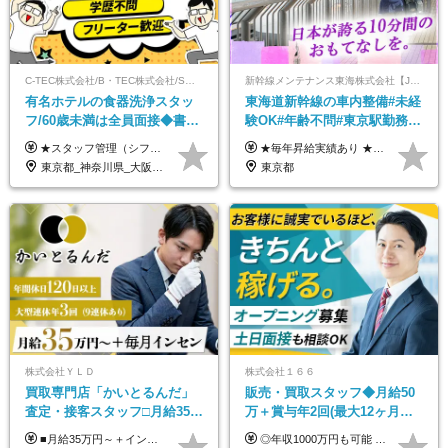
C-TEC株式会社/B・TEC株式会社/S・TEC株式会社【合同募集】
新幹線メンテナンス東海株式会社【JR東海グループ】
有名ホテルの食器洗浄スタッ
東海道新幹線の車内整備#未経
フ/60歳未満は全員面接◆書類
験OK#年齢不問#東京駅勤務
選考なし◆ブランクOK◆月25
#59歳まで正社員登用可＆登用
★スタッフ管理（シフト調整など）の経験があれば【月給28万円以上】 ★賞与支給実績：基本給の2ヶ月分～3ヶ月分 ＝＝ライフスタイルに合わせて働き方を選べます＝＝ ■正社員 ＜未経験者＞月給25万円～35万円＋賞与年2回 ＜経験者＞月給28万円～35万円＋賞与年2回 ※経験やスキルに応じて決定します ※残業代全額支給 ※試用期間（3ヶ月間）中の雇用形態や待遇に差異はありません ※正社員の場合、転勤の可能性あり ■契約社員 月給22万円～＋残業代全額支給 ※契約社員の場合、賞与の支給および転勤の可能性はありません ※勤務時間や勤務日数の希望があればご相談に応じます ※試用期間なし ※契約の更新 有(勤務状況により判断する) 更新上限 有(通算契約期間の上限 1年/更新回数の上限 なし)
★毎年昇給実績あり ★入社3年で430万円も可(正社員登用された場合) ■入社時月収例：25万2840円(1万2040円×21日)＋賞与支給実績有（年2回・2025年度） 日給1万2040円 ※別途「超過勤務手当、祝繁手当、特殊手当」の支給有 ※試用期間中（2ヶ月）の待遇・雇用形態に差異はございません
万～ ◆40～50代活躍
実績多数！
東京都_神奈川県_大阪府_愛知県_北海道_京都府_福岡県_沖縄県
東京都
株式会社ＹＬＤ
株式会社１６６
買取専⾨店「かいとるんだ」
販売・買取スタッフ◆月給50
査定・接客スタッフ□⽉給35万
万＋賞与年2回(最大12ヶ月分
円以上＋毎⽉インセン□年休
支給)◆前職給与保証◆年収
■月給35万円～＋インセンティブ＋各種手当 ※固定残業代（月45時間分87,600円～）を含む。超過した場合は別途残業代を支給いたします ※経験・年齢などを考慮の上、決定します ※試用期間3ヶ月あり（待遇に変動なし）
◎年収1000万円も可能 ◎複雑な条件やノルマは一切なし！ 頑張った分だけシンプルに還元される給与体系です。 経験者の方には「前職給与保証」をお約束します！ ■月給50万円～80万円（役職手当を含む） ★平均月収：60～70万円程度 ★「〇件以上で支給」といった複雑な条件やノルマの縛りは一切ありません。 お客様に寄り添い、利益が出た分はしっかりとあなたの給与へ還元します！ ※経験・能力を考慮のうえ決定します。 ※試用期間3ヶ月あり。その間の待遇・給与に差異はありません。 ※上記の金額は固定残業代（20時間/5万円～）含んだ金額です。 超過分は別途記載します。