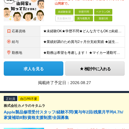
山岡家で。
未経験歓迎
学歴不問
ベテランOK
完全週休2日
賞与複数月
面接1回
応募資格
★未経験OK★学歴不問★どんな方でもOK □未経験・第二新卒・フリーター □ブランクがある方 □転職回数が気になる方 □飲食業界にチャレンジしたい方 「やってみたい」という気持ちがあれば、皆さん大
給与
★業績好調のため賞与2ヶ月分支給実績 ★誕生日手当など手当充実 ★年2回昇給チャンス有＆入社1年で店長昇格可 ★残業代全額支給（1分単位で支給） 【週休3日制の場合】 月給25万8,960円以上（固
勤務地
★勤務は希望を考慮します！ ★マイカー通勤可（駐車場完備） ★全国の各店舗で募集中！続々出店予定！ ～国内300店舗、47都道府県への展開を目標に出店中！～ ▼積極採用地域▼ ・中部（富山、石川、
求人を見る
検討中に入れる
掲載終了予定日：
2026.08.27
正社員
自己PR不要
株式会社カメラのキタムラ
Apple製品修理受付スタッフ/経験不問/賞与年2回/残業月平均4.7h/
家賃補助8割/資格支援制度/全国募集