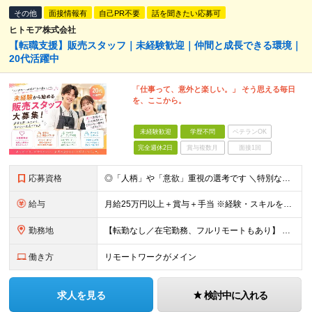
その他
面接情報有
自己PR不要
話を聞きたい応募可
ヒトモア株式会社
【転職支援】販売スタッフ｜未経験歓迎｜仲間と成長できる環境｜
20代活躍中
「仕事って、意外と楽しい。」 そう思える毎日
を、ここから。
未経験歓迎
学歴不問
ベテランOK
完全週休2日
賞与複数月
面接1回
応募資格
◎「人柄」や「意欲」重視の選考です ＼特別なスキル・経験は必要なし／ ￣￣￣￣￣￣￣￣￣￣￣￣￣￣￣￣ ■完全未経験歓迎 ■学歴不問 ■第二新卒歓迎 ■既卒、フリーターの方もOK ＼こんな方が向い
給与
月給25万円以上＋賞与＋手当 ※経験・スキルを考慮して決定します ※インセンティブが発生する案件もあります。 ※企業により内容は一部変更となる可能性があります。 ※試用期間・残業代については、紹介先
勤務地
【転勤なし／在宅勤務、フルリモートもあり】 ≪47都道府県から選べる勤務地≫ 東京、神奈川、埼玉、千葉、大阪、愛知、福岡など好きな地域で働けます！ 【東京・渋谷本社】 〒150-0041 東京都渋谷
働き方
リモートワークがメイン
求人を見る
検討中に入れる