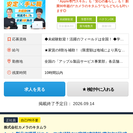
「Apple専門スキル」も「安心の暮らし」も！ 創
業90年超の“カメラのキタムラ”ならどちらも叶い
ます◎
未経験歓迎
学歴不問
ベテランOK
完全週休2日
賞与複数月
面接1回
応募資格
◆未経験歓迎！活躍のフィールドは全国！ ◆学歴不問 ◆第二新卒も活躍中 ◆40歳以下の方（若年層の長期キャリア形成を図るため）
給与
★家賃の8割を補助！（限度額は地域により異なる） ※転勤による引っ越しが発生する場合 ＝＝＝＝＝＝＝＝＝＝＝＝＝＝＝＝＝＝＝＝＝＝＝ 例えば、家賃7.5万円なら6万円は会社で負担。 あなたが支払うのは
勤務地
全国の「アップル製品サービス事業部」各店舗となります ※アップル製品サービス単独店に配属の可能性もあります ※最初の配属先は希望を最大限考慮した上で決定します ▼詳しい勤務地住所は下記URLをご確認
残業時間
10時間以内
求人を見る
検討中に入れる
掲載終了予定日：
2026.09.14
正社員
自己PR不要
株式会社カメラのキタムラ