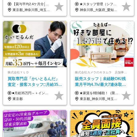
迎！◆出勤はお昼から◆平均
り)◆未経験OK◆リゾート地
【賞与平均2.4ケ月分│決算賞与も20年以上連続で支給中！】 ＜月収例＞ 月収29万円（地域限定正社員／残業代・各種手当含む） 月収26万円（契約社員／残業代・各種手当含む） ◆月給：月給258,400円～361,500円＋残業代＋各種手当 ※給与は前職での経験、スキルを考慮し、決定します ※残業代は全額支給します ※契約社員としてご入社いただく方は、賞与額に差異あり。詳細は面接でお話しします ※試用期間3ヶ月あり。条件に変更はありません ※契約社員の場合：契約期間12カ月（更新あり） ※60歳未満でご入社いただいた方も、60歳になったタイミングで雇用形態は契約社員に切り替えとなります。
★スタッフ管理（シフト調整など）の経験があれば【月給28万円以上】 ★賞与支給実績：基本給の2ヶ月分～3ヶ月分 ＝＝ライフスタイルに合わせて働き方を選べます＝＝ ■正社員 ＜未経験者＞月給25万円(寮なしの場合)～35万円＋賞与年2回 ＜経験者＞月給28万円～35万円＋賞与年2回 ※寮をご利用の場合は月給22万円～ ※経験やスキルに応じて決定します ※残業代全額支給 ※試用期間（3ヶ月間）中の雇用形態や待遇に差異はありません ※正社員の場合、転勤の可能性あり ■契約社員 月給22万円～＋残業代全額支給 ※契約社員の場合、賞与の支給および転勤の可能性はありません ※勤務時間や勤務日数の希望があればご相談に応じます ※試用期間なし ※契約の更新 有(勤務状況により判断する) 更新上限 有(通算契約期間の上限 1年/更新回数の上限 なし)
賞与2.4ヶ月分◆残業少なめ
も選べる◆月25万円
東京都_神奈川県_埼玉県_千葉県_茨城県_栃木県_群馬県
神奈川県_大阪府_愛知県_北海道_兵庫県_京都府_広島県_福岡県_大分県_宮崎県_鹿児島県_沖縄県
株式会社ＹＬＤ
株式会社カメラのキタムラ 店舗事業部【カメラのキタムラ】
買取専⾨店「かいとるんだ」
販売スタッフ｜未経験OK/残
査定・接客スタッフ□⽉給35万
業月平均4.7h/最大7連休取得
円以上＋毎⽉インセン□年休
可/全国募集/家賃8割を会社が
■月給35万円～＋インセンティブ＋各種手当 ※固定残業代（月45時間分87,600円～）を含む。超過した場合は別途残業代を支給いたします ※経験・年齢などを考慮の上、決定します ※試用期間3ヶ月あり（待遇に変動なし）
★家賃を8割補助！（限度額は地域により異なる） ※転勤による引っ越しが発生する場合 ＝＝＝＝＝＝＝＝＝＝＝＝＝＝＝＝＝＝＝＝＝＝＝ 例えば、家賃7.5万円なら6万円は会社で負担。 あなたが支払うのは、たったの1.5万円です！ 年間では自己負担額が約72万ほどお得になります！ ＝＝＝＝＝＝＝＝＝＝＝＝＝＝＝＝＝＝＝＝＝＝＝ 月給22万8,700円～26万3,100円＋賞与年2回（初回の支給は当社規定による）＋残業手当 ＜実際の給与例＞ *24歳:月給23万4,700円＋賞与年2回（初回の支給は当社規定による）＋残業手当＋諸手当 ※上記はあくまで参考月給です。ご経歴・年齢を考慮し、当社規定により決定します ※評価により昇給あり ※残業代は別途支給あり ※試用期間2ヶ月あり（期間中の給与・待遇に差異はありません） 【実在する社員の年収モデル】 年収530万円（30歳） 年収820万円（40歳） 【入社時の想定年収】 330万円～900万円
120日以上□土日休み
負担/賞与年2回
東京都
東京都_神奈川県_埼玉県_千葉県_大阪府_愛知県_北海道_青森県_宮城県_秋田県_山形県_茨城県_群馬県_新潟県_長野県_富山県_静岡県_三重県_兵庫県_京都府_広島県_岡山県_鳥取県_山口県_徳島県_香川県_愛媛県_福岡県_熊本県_佐賀県_長崎県_大分県_宮崎県_鹿児島県