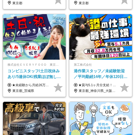
り仕事◆賞与年2回
1000万可◆オープニング
東京都
東京都
株式会社ＥＶＥＲＹＦＯＯＤ 東京本社
第工株式会社
コンビニスタッフ/土日祝休み
港作業スタッフ／未経験歓迎
あり/5連休OK/残業ほぼ無し/
／平均勤続14年／年休120日以
賞与年2回/トイレ掃除・夜勤
上／食事手当・家族手当あり
★未経験から月給26万円スタート！ ★毎年1回（12月）の昇給＋賞与（年2回）で給与にしっかり反映！ 月給26万円＋賞与年2回＋交通費全額支給 ※リーダー・店長昇格後は基本給2万円UP＋役職手当支給 ※経験・スキルを考慮の上、決定します ※上記金額には固定残業代（21時間分・3万7300円以上）を含みます。超過分は別途全額支給します ※試用期間3ヶ月間あり（期間中の給与・待遇に差異はありません）
★賞与5.1ヶ月分支給！ ★入社3年目・30代で年収730万円の先輩も活躍中！ ★入社1年目・20代で月収29万円の実績あり 月給：22.5万円～30.5万円＋各種手当＋賞与年2回＋残業代全額支給 ※経験・能力などを考慮のうえ決定します ※上記月給には食事手当(5000円／月）を含みます ※残業代は分単位で100％支給いたします ※試用期間3ヶ月。その間の給与・待遇に差異はありません 【月収例】 ◆33.5万円／31歳 入社7か月 ◆38.5万円／32歳 入社1年目 ◆48.4万円／44歳 入社12年目 ※経験・能力などを考慮のうえ決定 ※月収・給与例には休日手当も含みます 【手当詳細】 ◆交通費規定支給（上限3万5000円／月） ◆時間外手当全額支給 ◆休日出勤手当 ◆港湾住宅あり（1R・2万円台～） ◆資格取得支援制度：全額負担 ◆地域手当：関東地区1万円／月
無し/面接1回
／賞与5.1ヶ月分
東京都_茨城県
東京都_神奈川県_大阪府_愛知県_兵庫県