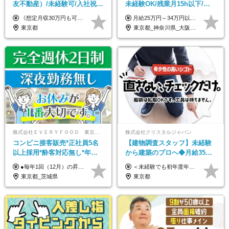
友不動産）/未経験可/入社祝い
未経験OK/残業月15h以下/豊
金10万円/月収30万円可/40～
富な福利厚生/全国募集/平均有
《想定月収30万円も可能！/想定年収380万円》 ■月給24万5000円以上＋賞与年2回(2カ月/2025年実績)＋時間外手当＋資格手当＋役職手当＋交通費 ………… ≪昇給、賞与、および各種諸手当について≫ ◇入社お祝い金（10万円 ※3カ月精勤後支給） ◇昇給/年1回 ◇賞与/年2回(2カ月/2025年実績) ◇時間外手当 ◇資格手当 └・ビル設備管理技能士1級（1万円/月） ・ビル設備管理技能士2級（5000円/月） ・建築物環境衛生管理技術者（1万円/月） ・防火管理技能者（3000円/月） ・消防設備士乙4類（3000円/月） 他 ◇役職手当 └・班長/サブリーダー/リーダー（5000円～2万円/月） ◇物件手当（最大2万円 ※物件により異なる） ◇退職金あり ※経験・年齢・能力を考慮した上、当社規定により優遇いたします。 ※3カ月の試用期間あり。その間の給与や福利厚生に差異はありません。 《モデル年収》 ・入社1年/35歳：年収380万円 ・入社3年/38歳：年収400万円
月給25万円～34万円以上＋各種手当＋残業代＋賞与年2回（昨年度2～4ヶ月分） 初年度想定年収：350万円～ ＜クラス・経験別の月給目安＞ ■メンバークラス：月給25万円以上 ■店長やSVなどのマネジメント経験者：月給30万円～スタート可 ■リーダークラス：月給34万円以上 ※月給は配属エリア・経験・能力を考慮して決定します（前職の経験・収入をお聞かせください）。 ※上記にはみなし残業手当20～30時間分（メンバー：3万1134円以上、経験5年以上：5万2448円以上、リーダー：5万9441円以上）を含みます。 ※超過分は別途支給いたします。
50代活躍/S102
給取得日数14.9日
東京都
東京都_神奈川県_大阪府_愛知県_北海道_宮城県_静岡県_京都府_広島県_福岡県
株式会社ＥＶＥＲＹＦＯＯＤ 東京本社
株式会社クリスタルジャパン
コンビニ接客販売*正社員5名
【建物調査スタッフ】未経験
以上採用*酔客対応無し*年休
から建築のプロへ◆月給35万
120日～*創業59年の安定基盤*
円～＋賞与年2回◆官公庁・
●毎年1回（12月）の昇給で給与にしっかり反映！ ●賞与年2回あり（6月・12月） 月給26万円＋賞与年2回＋交通費全額支給 役職の有無にかかわらず、日々の頑張りは正当に評価します！ リーダー・店長昇格後は等級に合わせて給与UP＋役職手当があるので、 納得感を持って働くことができます◎ ※経験・スキルを考慮の上、決定します ※上記金額には固定残業代（21時間分・3万7300円以上）を含みます。超過分は別途全額支給します ※試用期間3ヶ月間あり（期間中の給与・待遇に差異はありません）
＜未経験でも初年度年収490万円～＞ ◆月給35万円～65万円＋賞与年2回（7月・12月） 【なぜ未経験に35万円を払えるのか】 UR都市機構様・日本郵政様・官公庁との直取引で中間マージンがなく、修繕・緊急対応だけで年4,000～5,000件。仕事が途切れない基盤があるため、調査を担う人材に相応の給与を支払えます。 【昇給について】 年齢や社歴ではなく、成長と貢献に応じて昇給する仕組みです。1回の昇給で年収100万円UPした社員もいます。 ※経験・スキルに応じて加給・優遇いたします ※試用期間3ヶ月（その間の給与・待遇に差異はありません） ※上記月給には、固定残業代（月45時間分／8.8万円～16.5万円）を含みます。超過分は別途全額支給します ※実際の残業は月平均10時間程度です。固定残業代は残業の有無にかかわらず全額支給します 【固定残業代について】 固定残業45時間分（88,000円～165,000円）を含む ※超過分は別途全額支給
コンビニ経験者優遇
UR直取引◆残業月10h
東京都_茨城県
東京都