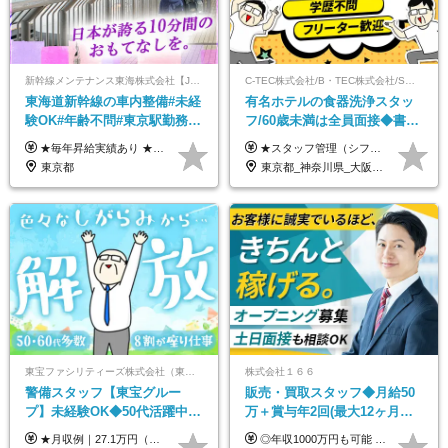
新幹線メンテナンス東海株式会社【JR東海グループ】
C-TEC株式会社/B・TEC株式会社/S・TEC株式会社【合同募集】
東海道新幹線の車内整備#未経
有名ホテルの食器洗浄スタッ
験OK#年齢不問#東京駅勤務
フ/60歳未満は全員面接◆書類
#59歳まで正社員登用可＆登用
選考なし◆ブランクOK◆月25
★毎年昇給実績あり ★入社3年で430万円も可(正社員登用された場合) ■入社時月収例：25万2840円(1万2040円×21日)＋賞与支給実績有（年2回・2025年度） 日給1万2040円 ※別途「超過勤務手当、祝繁手当、特殊手当」の支給有 ※試用期間中（2ヶ月）の待遇・雇用形態に差異はございません
★スタッフ管理（シフト調整など）の経験があれば【月給28万円以上】 ★賞与支給実績：基本給の2ヶ月分～3ヶ月分 ＝＝ライフスタイルに合わせて働き方を選べます＝＝ ■正社員 ＜未経験者＞月給25万円～35万円＋賞与年2回 ＜経験者＞月給28万円～35万円＋賞与年2回 ※経験やスキルに応じて決定します ※残業代全額支給 ※試用期間（3ヶ月間）中の雇用形態や待遇に差異はありません ※正社員の場合、転勤の可能性あり ■契約社員 月給22万円～＋残業代全額支給 ※契約社員の場合、賞与の支給および転勤の可能性はありません ※勤務時間や勤務日数の希望があればご相談に応じます ※試用期間なし ※契約の更新 有(勤務状況により判断する) 更新上限 有(通算契約期間の上限 1年/更新回数の上限 なし)
実績多数！
万～ ◆40～50代活躍
東京都
東京都_神奈川県_大阪府_愛知県_北海道_京都府_福岡県_沖縄県
東宝ファシリティーズ株式会社（東宝株式会社100％出資）
株式会社１６６
警備スタッフ【東宝グルー
販売・買取スタッフ◆月給50
プ】未経験OK◆50代活躍中
万＋賞与年2回(最大12ヶ月分
◆1勤務で2日分休み◆8割が座
支給)◆前職給与保証◆年収
★月収例｜27.1万円（月給+残業代2.4万円+資格手当0.2万円+家族手当0.85万円） ★賞与年2回＆充実した手当あり！ ■月給23万6,500円～＋賞与年2回＋各種手当 ┗月給には職務手当19,500円、調整手当15,000円、住宅手当18,500円、契約社員手当1,500円を含みます ※試用期間4ヶ月(期間中の給与・待遇の差異はありません) ━━━━━━━━━━ 各種手当も充実！ ━━━━━━━━━━ ★家族手当 ★役付手当 ★資格手当 ★年末年始勤務手当 ★交通費支給（月5万円以内／6ヶ月分の定期代を支給） ★残業・深夜残業手当（全額支給） ━━━━━━━━━━ 給与支給日は毎月25日です ━━━━━━━━━━ 例：1月1日付入社の場合 1月25日に基本給+変動しない手当を支給 2月25日に前月分の残業手当など変動する手当を支給
◎年収1000万円も可能 ◎複雑な条件やノルマは一切なし！ 頑張った分だけシンプルに還元される給与体系です。 経験者の方には「前職給与保証」をお約束します！ ■月給50万円～80万円（役職手当を含む） ★平均月収：60～70万円程度 ★「〇件以上で支給」といった複雑な条件やノルマの縛りは一切ありません。 お客様に寄り添い、利益が出た分はしっかりとあなたの給与へ還元します！ ※経験・能力を考慮のうえ決定します。 ※試用期間3ヶ月あり。その間の待遇・給与に差異はありません。 ※上記の金額は固定残業代（20時間/5万円～）含んだ金額です。 超過分は別途記載します。