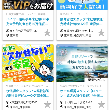
日本交通株式会社 ハイヤー事業部
株式会社 ケー・エー・シー
ハイヤー運転手◆未経験OK◆
飼育管理スタッフ/未経験歓迎/
完全予約制◆初月40万保証◆
定時退社/年休120日/産育休実
平均年収600万◆約4ヶ月研修
績あり/連休取得OK/賞与年2
★初月40万円保証＋2～6ヶ月目35万円保証 ★平均年収600万円 月給236,000円（一律手当含む）＋運転手当（運転した時間に応じて支給）＋残業代＋賞与年2回 ※基礎研修期間（10日間）は日給1万円を支給します ※試用期間中（3ヶ月）の給与・待遇に差異はありません ※残業代は全額支給します
★賞与年2回あり★ 【未経験の方】月給20万7,750円～＋賞与年2回＋残業代全額支給＋交通費支給 【生物系大卒の方】月給21万3,750円～＋賞与年2回＋残業代全額支給＋交通費支給 ★手当が充実★ ・資格手当（実験動物技術者2級：月3,000円、1級：月7,000円） ・家族手当 ・住宅費用補助（転居を伴う転勤の場合：最大5年間支給） ・残業代全額支給 ※入社5年目程度で賞与4.6ヶ月分の支給実績あり ※月給の金額は、能力やスキルを考慮して決定します ※試用期間6ヶ月あり（雇用形態・給与・待遇に差異なし）
あり◆運転は1日4hほど
回/急募求人
東京都
東京都_神奈川県_埼玉県_大阪府_愛知県_茨城県_三重県_京都府_佐賀県
ヴェオリア・ジェネッツ株式会社 関東支店 東京業務課
株式会社星野リゾート・マネジメント
水道調査スタッフ#未経験歓迎
ホテル運営スタッフ【UIター
#正社員デビューOK#完全週休
ン・遠方の移住歓迎】*全国募
2日制#年休125日#資格取得支
集*週休3日/年休161日可*未経
■東京都 月給22万5000円（東京地域手当3万円含）～25万円＋残業代全額支給＋各種手当 ■神奈川県 月給19万5000円～24万円＋残業代全額支給＋各種手当 ※年齢・経験を考慮し決定 ※試用期間3ヶ月（期間中の給与・待遇に差異はありません） ◆通勤手当あり（全額支給） ◆昇給年1回、賞与年2回。世界最大級の環境企業グループならではの安定した給与体系です。
【大卒以上】月給240,800円以上+賞与2回+各種手当 【短大・専門学校卒】月給204,400円以上+賞与2回+各種手当 【上記以外】月給187,000円以上+賞与2回+各種手当 ※経験、資格、能力等を考慮の上、決定いたします ※残業代全額支給 ※試用期間3ヶ月（条件変更なし）
援有#社員数千人以上
験OK*新規開業あり
東京都_神奈川県
東京都_神奈川県_北海道_青森県_山形県_福島県_栃木県_群馬県_山梨県_長野県_石川県_静岡県_岐阜県_京都府_広島県_島根県_山口県_高知県_長崎県_大分県_鹿児島県_沖縄県