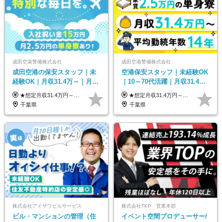
成田空港警備株式会社
成田空港警備株式会社
成田空港の保安スタッフ｜未
空港保安スタッフ｜未経験OK
経験OK｜月収31.4万～｜月
｜10～70代活躍｜月収31.4万
2.5万の単身寮｜住宅手当&家
&賞与年2回｜家族・住宅手当
★想定月収31.4万円～＋賞与年2回（59万円以上） ★入社お祝い金15万円支給 ★水道+光熱費無料の家賃がリーズナブルな社員寮(単身寮)あり！ ★住宅手当&家族手当あり 月給24万5000円以上(基本給21万1000円＋業務別手当35,000円)＋賞与年2回（賞与支給額：59万円以上を想定）＋残業代全額 ※みなし残業なし！残業代は全額支給します。 ※資格手当・深夜手当など、様々な手当をご用意しています。 ※入社お祝い金は１か月経過後、3ヶ月経過後、6ヶ月経過後に各5万円ずつ給与に加算して支給いたします。 ※指定の検定資格をお持ちの方には別途手当を支給します。入社後に取得した場合は給与に加算し支給します。 ・施設警備 1級7,000円 2級4,000円 ・交通誘導 1級7,000円 2級4,000円 ・雑踏警備 1級7,000円 2級4,000円 など
★想定月収31.4万円～＋賞与年2回（59万円以上） ★入社お祝い金15万円支給 ★水道+光熱費無料の家賃がリーズナブルな社員寮(単身寮)あり！ 月給24万5000円以上(基本給21万1000円＋業務別手当35,000円)＋賞与年2回（賞与支給額：59万円以上を想定）＋残業代全額 ※みなし残業なし！残業代は全額支給します。 ※資格手当・深夜手当など、様々な手当をご用意しています。 ※入社お祝い金は１か月経過後、3ヶ月経過後、6ヶ月経過後に各5万円ずつ給与に加算して支給いたします。 ※指定の検定資格をお持ちの方には別途手当を支給します。入社後に取得した場合は給与に加算し支給します。 ・施設警備 1級7,000円 2級4,000円 ・交通誘導 1級7,000円 2級4,000円 ・雑踏警備 1級7,000円 2級4,000円 など
族手当｜入社祝い金15万
｜光熱費0円の単身寮
千葉県
千葉県
株式会社アイザワビルサービス
株式会社TKP 営業本部
ビル・マンションの管理（住
イベント空間プロデューサー/