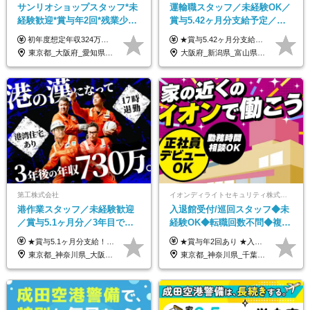
サンリオショップスタッフ*未
運輸職スタッフ／未経験OK／
経験歓迎*賞与年2回*残業少な
賞与5.42ヶ月分支給予定／残
め*産育休取得実績豊富*可愛
業月11h程／年休119日+有給
初年度想定年収324万円～690万円！ ◆全国一律 月給230,000円～＋賞与＋通勤手当＋役職手当＋時間外手当 《手当充実！》 ＊昇給/年1回 ＊賞与/年2回（7月/12月） ＊通勤手当：交通費支給（規定あり） ＊時間外手当 ＊販売職手当 ＊役職手当 《キャリアパス》 ▼店長（32歳）／年収400万円 ▼トレーナー（37歳）／年収500万円 ▼SV（40歳）／年収570万円 ※SVとして活躍された場合、574万円以上に昇給も目指せます。 日頃のお店での頑張りをしっかり評価する体制を整えており、 ご自身の努力次第で昇給する制度を用意しています！ 《ゆくゆくは・・・》 ■店舗スタッフをとりまとめ、お店づくりを主体で行う店長へ ■複数店舗を統括するトレーナーへとキャリアアップ ■様々な規模の店舗を経験しSVとして活躍した後は、本社の教育担当や店舗支援を担う本部スタッフとして活躍いただけます。 ※経験・能力を考慮の上、当社規定により優遇いたします。 ※入社日から6カ月間の試用期間あり。その間の待遇に差異はありません。
★賞与5.42ヶ月分支給予定あり！ （大卒以上）月給24万1,692円～39万5,780円＋各種手当＋賞与2回 （高卒以上）月給22万2,662円～39万5,780円＋各種手当＋賞与2回 ※上記は2025年度新卒支払額（京阪神地区）となります ※勤務地・学歴で異なり、ご経験・能力等をふまえた金額を加算します ※残業代は別途全額支給します ※当社規程に基づき決定します ※試用期間あり（3ヶ月／待遇に変更はありません） ※基本給以外の諸手当として扶養・職務・時間外・通勤手当等を支給します ※京阪神地区以外の勤務地の場合 月給（大卒）23万0,706円～／月給（高卒）21万2,541円～となります
い制服*社割有
平均18.7日
東京都_大阪府_愛知県_北海道_栃木県_静岡県_兵庫県_京都府_福岡県
大阪府_新潟県_富山県_石川県_福井県_三重県_兵庫県_京都府_滋賀県_奈良県_和歌山県_広島県_岡山県_鳥取県_島根県_山口県_福岡県
第工株式会社
イオンディライトセキュリティ株式会社（イオングループ）
港作業スタッフ／未経験歓迎
入退館受付/巡回スタッフ◆未
／賞与5.1ヶ月分／3年目で年
経験OK◆転職回数不問◆複数
収730万円も可／食事手当あり
勤務地で募集中◆ブランクあ
★賞与5.1ヶ月分支給！ ★入社3年目・30代で年収730万円の先輩も活躍中！ ★入社1年目・20代で月収29万円の実績あり 月給：22.5万円～30.5万円＋各種手当＋賞与年2回＋残業代全額支給 ※経験・能力などを考慮のうえ決定します ※上記月給には食事手当(5000円／月）を含みます ※残業代は分単位で100％支給いたします ※試用期間3ヶ月。その間の給与・待遇に差異はありません 【月収例】 ◆33.5万円／31歳 入社7か月 ◆38.5万円／32歳 入社1年目 ◆48.4万円／44歳 入社12年目 ※経験・能力などを考慮のうえ決定 ※月収・給与例には休日手当も含みます 【手当詳細】 ◆交通費規定支給（上限3万5000円／月） ◆時間外手当全額支給 ◆休日出勤手当 ◆港湾住宅あり（1R・2万円台～） ◆資格取得支援制度：全額負担 ◆地域手当：関東地区1万円／月
★賞与年2回あり ★入社祝い金3万円支給 ★出産祝い金や育児支援金などの手当も充実！ ≪給与モデル≫ 【東京】基本給27万2780円/月給＋時間外手当（25h） 【愛知】基本給25万4990円/月給＋時間外手当（25h） 【大阪】基本給25万4990円/月給＋時間外手当（25h） 【福岡】基本給23万7200円/月給＋時間外手当（25h） -------------- ▽各地の給与は下記をご確認ください！ ■北海道 月給20万円～ ■東北 月給20万円～ ■北関東 埼玉／月給22万5000円～ 茨城・群馬・新潟／月給20万円～ ■南関東 東京・神奈川／月給23万円～ 千葉／月給22万5000円～ 山梨／月給20万円～ ■中部 愛知／月給21万5000円～ 長野・岐阜・三重／月給20万円～ ■関西 大阪／月給21万5000円～ 京都・兵庫／月給21万円～ 滋賀・奈良／月給20万円～ ■中四国 岡山・山口・四国・広島／月給20万円～ ■九州 福岡・鹿児島・長崎／月給20万円～
／年休120日以上
りOK◆室内業務がメイン
東京都_神奈川県_大阪府_愛知県_兵庫県
東京都_神奈川県_千葉県_北海道_福島県_長野県_岐阜県_三重県_京都府_福岡県