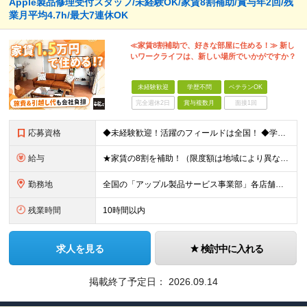
Apple製品修理受付スタッフ/未経験OK/家賃8割補助/賞与年2回/残
業月平均4.7h/最大7連休OK
≪家賃8割補助で、好きな部屋に住める！≫ 新し
いワークライフは、新しい場所でいかがですか？
未経験歓迎
学歴不問
ベテランOK
完全週休2日
賞与複数月
面接1回
応募資格
◆未経験歓迎！活躍のフィールドは全国！ ◆学歴不問 ◆第二新卒も活躍中 ◆40歳以下の方（若年層の長期キャリア形成を図るため） ★店長候補としての採用ですので、入社3年後には店長になるイメージです！
給与
★家賃の8割を補助！（限度額は地域により異なる） ※転勤による引っ越しが発生する場合 ＝＝＝＝＝＝＝＝＝＝＝＝＝＝＝＝＝＝＝＝＝＝＝ 例えば、家賃7.5万円なら6万円は会社で負担。 あなたが支払うのは
勤務地
全国の「アップル製品サービス事業部」各店舗となります ※アップル製品サービス単独店に配属の可能性もあります ※最初の配属先は希望を最大限考慮した上で決定します ▼詳しい勤務地住所は下記URLをご確認
残業時間
10時間以内
求人を見る
検討中に入れる
掲載終了予定日：
2026.09.14