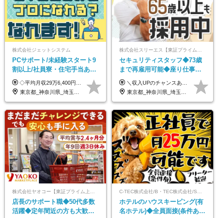
株式会社ジェットシステム
株式会社スリーエス【東証プライム上場グループ】
PCサポート/未経験スタート9
セキュリティスタッフ◆73歳
割以上/社員寮・住宅手当あり/
まで再雇用可能◆座り仕事中
正社員デビューOK/20代～30
心◆東証プライム上場G◆応
◇平均月収29万6,400円(各種手当含む) ◇住宅手当⇒最大家賃の半額支給 ◇賞与年2回支給 ■月給22万5,000円以上＋地域手当＋時間外手当＋住宅手当＋家族手当 ※経験やスキルに応じて給与を決定します ※試用期間2ヶ月あり（期間内は時給1,060円以上となります） └地域により上がる可能性があり／例：東京都時給1,370円 └その他待遇に差異なし ＜モデル月収例＞ 1年目：296,400円 3年目：320,000円 【固定残業代について】 なし（残業代は、実際の労働時間に応じて別途全額支給）
＼収入UPのチャンスあり◎昇給も可能です！／ ◆正社員 月給(地域による）＋グレード手当、深夜手当、残業代（全額支給）等の各種手当＋賞与年2回 ＜東京都／神奈川県（横浜市）＞ 月給21万4000円～27万円 ＜埼玉県／千葉県＞ 月給19万90000円～25万1000円 ＜栃木県／茨城県／山梨県＞ 月給18万4000円～23万6000円 【試用期間】 正社員：3ヵ月 アルバイト：なし ※試用期間と本採用後の給与・待遇に差異はありません ※グレード手当、深夜手当の詳細額は面接にてご案内させていただきます ※正社員は60歳定年のため、60代の方は嘱託社員での採用です。給与条件は嘱託給与となり、退職金と賞与がありません ＼正社員は「グレード認定制」という評価あり！制度勤続年数等に応じて入社時から手当を支給／ ◆グレードI：＋2000円（入社時～） ◆グレードII：＋5000円（在籍1年以上＆当社基準に当てはまる方） ◆グレードIII：＋1万円（社内試験の合格者） ◆アルバイト・パート 東京都:時給1226円 神奈川県:時給1225円 千葉県：時給1140円 埼玉県:時給1141円 栃木県:1068円 茨城県:1074円 山梨県:1052円
代活躍中/全国募集
募者全員面接◆賞与年2回
東京都_神奈川県_埼玉県_千葉県_大阪府_愛知県_北海道_青森県_岩手県_宮城県_秋田県_山形県_福島県_茨城県_群馬県_新潟県_山梨県_長野県_富山県_石川県_静岡県_岐阜県_三重県_兵庫県_京都府_滋賀県_奈良県_和歌山県_広島県_岡山県_鳥取県_島根県_山口県_徳島県_香川県_愛媛県_高知県_福岡県_熊本県_佐賀県_長崎県_大分県_宮崎県_沖縄県
東京都_神奈川県_埼玉県_千葉県_茨城県_栃木県_山梨県
株式会社ヤオコー【東証プライム上場グループ】
C-TEC株式会社/B・TEC株式会社/S・TEC株式会社【合同募集】
店長のサポート職◆50代多数
ホテルのハウスキーピング(有
活躍◆定年間近の方も大歓
名ホテル)◆全員面接(条件あ