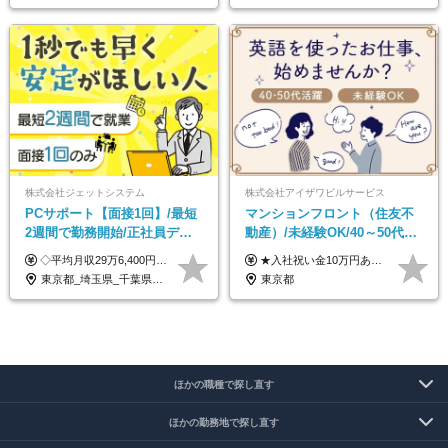
株式会社ジェットシステム
株式会社アイザワビルサービス
PCサポート【面接1回】/最短
マンションフロント（住友不
2週間で勤務開始/正社員デビ
動産）/未経験OK/40～50代活
ュー歓迎/未経験9割以上/社員
躍/月平均労働時間142h/賞与
◇平均月収29万6,400円(各種手当含む) ◇住宅手当⇒最大家賃の半額支給 ◇賞与年2回支給 ■月給22万5,000円以上＋地域手当＋時間外手当＋住宅手当＋家族手当 ※経験やスキルに応じて給与を決定します ※試用期間2ヶ月あり（期間内は時給1,060円以上となります） └地域により上がる可能性があり／例：東京都時給1,370円 └その他待遇に差異なし ＜モデル月収例＞ 1年目：296,400円 3年目：320,000円 【固定残業代について】 なし（残業代は、実際の労働時間に応じて別途全額支給）
★入社祝い金10万円あり！ ■月給24万5,000円＋賞与年2回(2カ月/2025年実績)＋時間外手当＋資格手当＋交通費 ※一律英会話手当（2万円）を含みます ※給与は経験・能力等を考慮して決定します ※試用期間あり（3ヵ月） 給与や福利厚生に変更はありません。 ≪昇給、賞与、および各種諸手当について≫ ◇入社お祝い金（10万円 ※3カ月精勤後支給） ◇昇給/年1回 ◇賞与/年2回(2カ月/2025年実績) ◇時間外手当 ◇資格手当 └・ビル設備管理技能士1級（1万円/月） ・ビル設備管理技能士2級（5000円/月） ・建築物環境衛生管理技術者（1万円/月） ・防火管理技能者（3000円/月） 他 ◇物件手当（最大2万円 ※物件により異なる） ◇退職金あり
寮・住宅手当あり
年2回/TF303
東京都_埼玉県_千葉県_愛知県_北海道_群馬県_長野県_富山県_石川県_静岡県_香川県_高知県_熊本県_長崎県_沖縄県
東京都
ほかの職種で探し直す
ほかの勤務地で探し直す