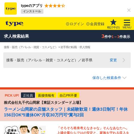
typeのアプリ
インストール
ログイン
会員登録
検討中(
0
)
MENU
3
求人検索結果
件中
1～3
件表示
接客・販売（アパレル・雑貨・コスメなど） × 岩手県の転職・求人情報
接客・販売（アパレル・雑貨・コスメなど）／岩手県
変更
保存した検索条件
PICK UP!
正社員
面接情報有
自己PR不要
株式会社丸千代山岡家【東証スタンダード上場】
ラーメン山岡家の店舗スタッフ｜未経験歓迎！週休3日制可！年休
156日OK*5連休OK*月収30万円可*賞与2回
「そろそろ将来考えなきゃな」そんなあなたへ。
上場企業ならではの安定と、家族を守れる収入を