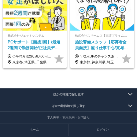
株式会社ジェットシステム
株式会社スリーエス【東証プライム上場グループ】
PCサポート【面接1回】/最短
施設警備スタッフ【応募者全
2週間で勤務開始/正社員デビ
員面接】座り仕事中心/賞与年
ュー歓迎/未経験9割以上/社員
2回/未経験OK/面接1回/U・Iタ
◇平均月収29万6,400円(各種手当含む) ◇住宅手当⇒最大家賃の半額支給 ◇賞与年2回支給 ■月給22万5,000円以上＋地域手当＋時間外手当＋住宅手当＋家族手当 ※経験やスキルに応じて給与を決定します ※試用期間2ヶ月あり（期間内は時給1,060円以上となります） └地域により上がる可能性があり／例：東京都時給1,370円 └その他待遇に差異なし ＜モデル月収例＞ 1年目：296,400円 3年目：320,000円 【固定残業代について】 なし（残業代は、実際の労働時間に応じて別途全額支給）
＼収入UPのチャンスあり◎昇給も可能です！／ ◆正社員 月給(地域による）＋グレード手当、深夜手当、残業代（全額支給）等の各種手当＋賞与年2回 ＜東京都／神奈川県（横浜市）＞ 月給21万4000円～27万円 ＜埼玉県／千葉県＞ 月給19万90000円～25万1000円 ＜栃木県／茨城県／山梨県＞ 月給18万4000円～23万6000円 【試用期間】 正社員：3ヵ月 アルバイト：なし ※試用期間と本採用後の給与・待遇に差異はありません ※グレード手当、深夜手当の詳細額は面接にてご案内させていただきます ※正社員は60歳定年のため、60代の方は嘱託社員での採用です。給与条件は嘱託給与となり、退職金と賞与がありません ＼正社員は「グレード認定制」という評価あり！制度勤続年数等に応じて入社時から手当を支給／ ◆グレードI：＋2000円（入社時～） ◆グレードII：＋5000円（在籍1年以上＆当社基準に当てはまる方） ◆グレードIII：＋1万円（社内試験の合格者） ◆アルバイト・パート 東京都:時給1226円 神奈川県:時給1225円 千葉県：時給1140円 埼玉県:時給1141円 栃木県:1068円 茨城県:1074円 山梨県:1052円
寮・住宅手当あり
ーン歓迎
東京都_埼玉県_千葉県_愛知県_北海道_群馬県_長野県_富山県_石川県_静岡県_香川県_高知県_熊本県_長崎県_沖縄県
東京都_神奈川県_埼玉県_千葉県_茨城県_栃木県_山梨県
ほかの職種で探し直す
ほかの勤務地で探し直す
求人掲載・利用規約・お問合せ
ホーム
ログイン