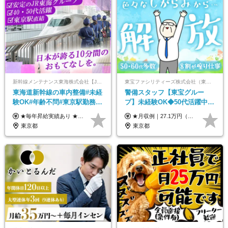
新幹線メンテナンス東海株式会社【JR東海グループ】
東宝ファシリティーズ株式会社（東宝株式会社100％出資）
東海道新幹線の車内整備#未経
警備スタッフ【東宝グルー
験OK#年齢不問#東京駅勤務
プ】未経験OK◆50代活躍中
#59歳まで正社員登用可＆登用
◆1勤務で2日分休み◆8割が座
★毎年昇給実績あり ★入社3年で430万円も可(正社員登用された場合) ■入社時月収例：25万2840円(1万2040円×21日)＋賞与支給実績有（年2回・2025年度） 日給1万2040円 ※別途「超過勤務手当、祝繁手当、特殊手当」の支給有 ※試用期間中（2ヶ月）の待遇・雇用形態に差異はございません
★月収例｜27.1万円（月給+残業代2.4万円+資格手当0.2万円+家族手当0.85万円） ★賞与年2回＆充実した手当あり！ ■月給23万6,500円～＋賞与年2回＋各種手当 ┗月給には職務手当19,500円、調整手当15,000円、住宅手当18,500円、契約社員手当1,500円を含みます ※試用期間4ヶ月(期間中の給与・待遇の差異はありません) ━━━━━━━━━━ 各種手当も充実！ ━━━━━━━━━━ ★家族手当 ★役付手当 ★資格手当 ★年末年始勤務手当 ★交通費支給（月5万円以内／6ヶ月分の定期代を支給） ★残業・深夜残業手当（全額支給） ━━━━━━━━━━ 給与支給日は毎月25日です ━━━━━━━━━━ 例：1月1日付入社の場合 1月25日に基本給+変動しない手当を支給 2月25日に前月分の残業手当など変動する手当を支給
実績多数！
り仕事◆賞与年2回
東京都
東京都