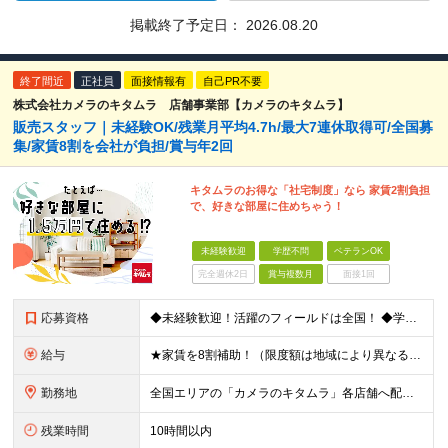
掲載終了予定日：
2026.08.20
終了間近
正社員
面接情報有
自己PR不要
株式会社カメラのキタムラ 店舗事業部【カメラのキタムラ】
販売スタッフ｜未経験OK/残業月平均4.7h/最大7連休取得可/全国募
集/家賃8割を会社が負担/賞与年2回
キタムラのお得な「社宅制度」なら 家賃2割負担
で、好きな部屋に住めちゃう！
未経験歓迎
学歴不問
ベテランOK
完全週休2日
賞与複数月
面接1回
応募資格
◆未経験歓迎！活躍のフィールドは全国！ ◆学歴不問 ◆第二新卒も活躍中 ◆35歳以下の方（若年層の長期キャリア形成を図るため）
給与
★家賃を8割補助！（限度額は地域により異なる） ※転勤による引っ越しが発生する場合 ＝＝＝＝＝＝＝＝＝＝＝＝＝＝＝＝＝＝＝＝＝＝＝ 例えば、家賃7.5万円なら6万円は会社で負担。 あなたが支払うのは、
勤務地
全国エリアの「カメラのキタムラ」各店舗へ配属となります ※最初の配属先は希望を最大限考慮した上で決定します ▼詳しい勤務地住所は下記URLをご確認ください。 https://sss.kitamur
残業時間
10時間以内