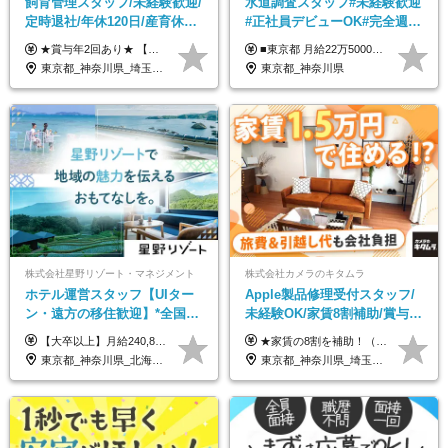
飼育管理スタッフ/未経験歓迎/
水道調査スタッフ#未経験歓迎
定時退社/年休120日/産育休実
#正社員デビューOK#完全週休
績あり/連休取得OK/賞与年2
2日制#年休125日#資格取得支
★賞与年2回あり★ 【未経験の方】月給20万7,750円～＋賞与年2回＋残業代全額支給＋交通費支給 【生物系大卒の方】月給21万3,750円～＋賞与年2回＋残業代全額支給＋交通費支給 ★手当が充実★ ・資格手当（実験動物技術者2級：月3,000円、1級：月7,000円） ・家族手当 ・住宅費用補助（転居を伴う転勤の場合：最大5年間支給） ・残業代全額支給 ※入社5年目程度で賞与4.6ヶ月分の支給実績あり ※月給の金額は、能力やスキルを考慮して決定します ※試用期間6ヶ月あり（雇用形態・給与・待遇に差異なし）
■東京都 月給22万5000円（東京地域手当3万円含）～25万円＋残業代全額支給＋各種手当 ■神奈川県 月給19万5000円～24万円＋残業代全額支給＋各種手当 ※年齢・経験を考慮し決定 ※試用期間3ヶ月（期間中の給与・待遇に差異はありません） ◆通勤手当あり（全額支給） ◆昇給年1回、賞与年2回。世界最大級の環境企業グループならではの安定した給与体系です。
回/急募求人
援有#社員数千人以上
東京都_神奈川県_埼玉県_大阪府_愛知県_茨城県_三重県_京都府_佐賀県
東京都_神奈川県
株式会社星野リゾート・マネジメント
株式会社カメラのキタムラ
ホテル運営スタッフ【UIター
Apple製品修理受付スタッフ/
ン・遠方の移住歓迎】*全国募
未経験OK/家賃8割補助/賞与年
集*週休3日/年休161日可*未経
2回/残業月平均4.7h/最大7連休
【大卒以上】月給240,800円以上+賞与2回+各種手当 【短大・専門学校卒】月給204,400円以上+賞与2回+各種手当 【上記以外】月給187,000円以上+賞与2回+各種手当 ※経験、資格、能力等を考慮の上、決定いたします ※残業代全額支給 ※試用期間3ヶ月（条件変更なし）
★家賃の8割を補助！（限度額は地域により異なる） ※転勤による引っ越しが発生する場合 ＝＝＝＝＝＝＝＝＝＝＝＝＝＝＝＝＝＝＝＝＝＝＝ 例えば、家賃7.5万円なら6万円は会社で負担。 あなたが支払うのは、たったの1.5万円です！ 年間では自己負担額が約72万ほどお得になります！ ＝＝＝＝＝＝＝＝＝＝＝＝＝＝＝＝＝＝＝＝＝＝＝ 月給22万8,700円～26万3,100円＋賞与年2回（初回の支給は当社規定による）＋残業手当 ＜実際の給与例＞ *24歳:月給23万4,700円＋賞与年2回（初回の支給は当社規定による）＋残業手当＋諸手当 ※上記はあくまで参考月給です。ご経歴・年齢を考慮し、当社規定により決定します ※評価により昇給あり ※残業代は別途支給あり ※試用期間2ヶ月あり（期間中の給与・待遇に差異はありません） 【実在する社員の年収モデル】 年収530万円（30歳） 年収820万円（40歳） 【入社時の想定年収】 330万円～900万円
験OK*新規開業あり
OK
東京都_神奈川県_北海道_青森県_山形県_福島県_栃木県_群馬県_山梨県_長野県_石川県_静岡県_岐阜県_京都府_広島県_島根県_山口県_高知県_長崎県_大分県_鹿児島県_沖縄県
東京都_神奈川県_埼玉県_千葉県_大阪府_愛知県_北海道_岩手県_宮城県_秋田県_福島県_茨城県_栃木県_富山県_石川県_福井県_静岡県_岐阜県_三重県_兵庫県_京都府_滋賀県_奈良県_広島県_岡山県_徳島県_香川県_愛媛県_高知県_福岡県_熊本県_佐賀県_長崎県_大分県_宮崎県_沖縄県