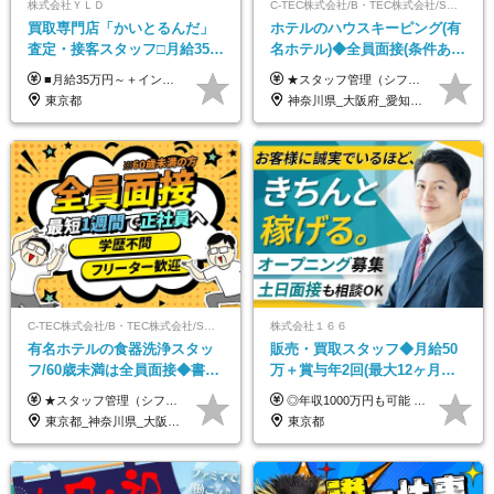
株式会社ＹＬＤ
C-TEC株式会社/B・TEC株式会社/S・TEC株式会社【合同募集】
買取専⾨店「かいとるんだ」
ホテルのハウスキーピング(有
査定・接客スタッフ□⽉給35万
名ホテル)◆全員面接(条件あ
円以上＋毎⽉インセン□年休
り)◆未経験OK◆リゾート地
■月給35万円～＋インセンティブ＋各種手当 ※固定残業代（月45時間分87,600円～）を含む。超過した場合は別途残業代を支給いたします ※経験・年齢などを考慮の上、決定します ※試用期間3ヶ月あり（待遇に変動なし）
★スタッフ管理（シフト調整など）の経験があれば【月給28万円以上】 ★賞与支給実績：基本給の2ヶ月分～3ヶ月分 ＝＝ライフスタイルに合わせて働き方を選べます＝＝ ■正社員 ＜未経験者＞月給25万円(寮なしの場合)～35万円＋賞与年2回 ＜経験者＞月給28万円～35万円＋賞与年2回 ※寮をご利用の場合は月給22万円～ ※経験やスキルに応じて決定します ※残業代全額支給 ※試用期間（3ヶ月間）中の雇用形態や待遇に差異はありません ※正社員の場合、転勤の可能性あり ■契約社員 月給22万円～＋残業代全額支給 ※契約社員の場合、賞与の支給および転勤の可能性はありません ※勤務時間や勤務日数の希望があればご相談に応じます ※試用期間なし ※契約の更新 有(勤務状況により判断する) 更新上限 有(通算契約期間の上限 1年/更新回数の上限 なし)
120日以上□土日休み
も選べる◆月25万円
東京都
神奈川県_大阪府_愛知県_北海道_兵庫県_京都府_広島県_福岡県_大分県_宮崎県_鹿児島県_沖縄県
C-TEC株式会社/B・TEC株式会社/S・TEC株式会社【合同募集】
株式会社１６６
有名ホテルの食器洗浄スタッ
販売・買取スタッフ◆月給50
フ/60歳未満は全員面接◆書類
万＋賞与年2回(最大12ヶ月分
選考なし◆ブランクOK◆月25
支給)◆前職給与保証◆年収
★スタッフ管理（シフト調整など）の経験があれば【月給28万円以上】 ★賞与支給実績：基本給の2ヶ月分～3ヶ月分 ＝＝ライフスタイルに合わせて働き方を選べます＝＝ ■正社員 ＜未経験者＞月給25万円～35万円＋賞与年2回 ＜経験者＞月給28万円～35万円＋賞与年2回 ※経験やスキルに応じて決定します ※残業代全額支給 ※試用期間（3ヶ月間）中の雇用形態や待遇に差異はありません ※正社員の場合、転勤の可能性あり ■契約社員 月給22万円～＋残業代全額支給 ※契約社員の場合、賞与の支給および転勤の可能性はありません ※勤務時間や勤務日数の希望があればご相談に応じます ※試用期間なし ※契約の更新 有(勤務状況により判断する) 更新上限 有(通算契約期間の上限 1年/更新回数の上限 なし)
◎年収1000万円も可能 ◎複雑な条件やノルマは一切なし！ 頑張った分だけシンプルに還元される給与体系です。 経験者の方には「前職給与保証」をお約束します！ ■月給50万円～80万円（役職手当を含む） ★平均月収：60～70万円程度 ★「〇件以上で支給」といった複雑な条件やノルマの縛りは一切ありません。 お客様に寄り添い、利益が出た分はしっかりとあなたの給与へ還元します！ ※経験・能力を考慮のうえ決定します。 ※試用期間3ヶ月あり。その間の待遇・給与に差異はありません。 ※上記の金額は固定残業代（20時間/5万円～）含んだ金額です。 超過分は別途記載します。
万～ ◆40～50代活躍
1000万可◆オープニング
東京都_神奈川県_大阪府_愛知県_北海道_京都府_福岡県_沖縄県
東京都