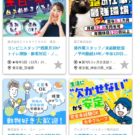
株式会社ＥＶＥＲＹＦＯＯＤ 東京本社
第工株式会社
コンビニスタッフ*残業月10h*
港作業スタッフ／未経験歓迎
トイレ掃除・酔客対応・ノル
／平均勤続14年／年休120日以
マ一切無し*完全週休2日制*コ
上／食事手当・家族手当あり
★毎年1回（12月）の昇給＋賞与（年2回）で給与にしっかり反映！ ★未経験から月給26万円スタート！ 月給26万円＋賞与年2回＋交通費全額支給 ※リーダー・店長昇格後は基本給2万円UP＋役職手当支給 ※経験・スキルを考慮の上、決定します ※上記金額には固定残業代（21時間分・3万7300円以上）を含みます。超過分は別途全額支給します ※試用期間3ヶ月間あり（期間中の給与・待遇に差異はありません）
★賞与5.1ヶ月分支給！ ★入社3年目・30代で年収730万円の先輩も活躍中！ ★入社1年目・20代で月収29万円の実績あり 月給：22.5万円～30.5万円＋各種手当＋賞与年2回＋残業代全額支給 ※経験・能力などを考慮のうえ決定します ※上記月給には食事手当(5000円／月）を含みます ※残業代は分単位で100％支給いたします ※試用期間3ヶ月。その間の給与・待遇に差異はありません 【月収例】 ◆33.5万円／31歳 入社7か月 ◆38.5万円／32歳 入社1年目 ◆48.4万円／44歳 入社12年目 ※経験・能力などを考慮のうえ決定 ※月収・給与例には休日手当も含みます 【手当詳細】 ◆交通費規定支給（上限3万5000円／月） ◆時間外手当全額支給 ◆休日出勤手当 ◆港湾住宅あり（1R・2万円台～） ◆資格取得支援制度：全額負担 ◆地域手当：関東地区1万円／月
ンビニ経験者優遇
／賞与5.1ヶ月分
東京都_茨城県
東京都_神奈川県_大阪府_愛知県_兵庫県
株式会社 ケー・エー・シー
ヴェオリア・ジェネッツ株式会社 関東支店 東京業務課