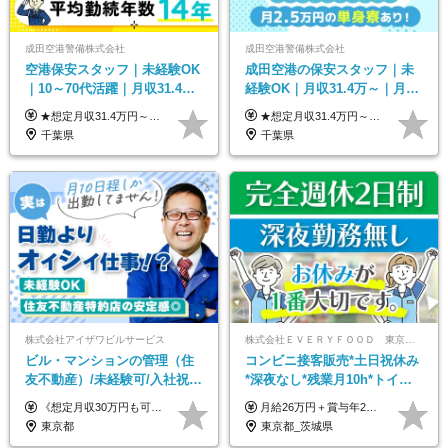
成田空港警備株式会社
成田空港警備株式会社
空港保安スタッフ｜未経験OK
成田空港の保安スタッフ｜未
｜10～70代活躍｜月収31.4万
経験OK｜月収31.4万～｜月
&賞与年2回｜家族・住宅手当
2.5万の単身寮｜住宅手当&家
★想定月収31.4万円～＋賞与年2回（59万円以上） ★入社お祝い金15万円支給 ★水道+光熱費無料の家賃がリーズナブルな社員寮(単身寮)あり！ 月給24万5000円以上(基本給21万1000円＋業務別手当35,000円)＋賞与年2回（賞与支給額：59万円以上を想定）＋残業代全額 ※みなし残業なし！残業代は全額支給します。 ※資格手当・深夜手当など、様々な手当をご用意しています。 ※入社お祝い金は１か月経過後、3ヶ月経過後、6ヶ月経過後に各5万円ずつ給与に加算して支給いたします。 ※指定の検定資格をお持ちの方には別途手当を支給します。入社後に取得した場合は給与に加算し支給します。 ・施設警備 1級7,000円 2級4,000円 ・交通誘導 1級7,000円 2級4,000円 ・雑踏警備 1級7,000円 2級4,000円 など
★想定月収31.4万円～＋賞与年2回（59万円以上） ★入社お祝い金15万円支給 ★水道+光熱費無料の家賃がリーズナブルな社員寮(単身寮)あり！ ★住宅手当&家族手当あり 月給24万5000円以上(基本給21万1000円＋業務別手当35,000円)＋賞与年2回（賞与支給額：59万円以上を想定）＋残業代全額 ※みなし残業なし！残業代は全額支給します。 ※資格手当・深夜手当など、様々な手当をご用意しています。 ※入社お祝い金は１か月経過後、3ヶ月経過後、6ヶ月経過後に各5万円ずつ給与に加算して支給いたします。 ※指定の検定資格をお持ちの方には別途手当を支給します。入社後に取得した場合は給与に加算し支給します。 ・施設警備 1級7,000円 2級4,000円 ・交通誘導 1級7,000円 2級4,000円 ・雑踏警備 1級7,000円 2級4,000円 など
｜光熱費0円の単身寮
族手当｜入社祝い金15万
千葉県
千葉県
株式会社アイザワビルサービス
株式会社ＥＶＥＲＹＦＯＯＤ 東京本社
ビル・マンションの管理（住
コンビニ接客販売*土日祝休み
友不動産）/未経験可/入社祝い
*深夜なし*残業月10h*トイレ
金10万円/月収30万円可/40～
掃除なしで無理なく働ける正
《想定月収30万円も可能！/想定年収380万円》 ■月給24万5000円以上＋賞与年2回(2カ月/2025年実績)＋時間外手当＋資格手当＋役職手当＋交通費 ………… ≪昇給、賞与、および各種諸手当について≫ ◇入社お祝い金（10万円 ※3カ月精勤後支給） ◇昇給/年1回 ◇賞与/年2回(2カ月/2025年実績) ◇時間外手当 ◇資格手当 └・ビル設備管理技能士1級（1万円/月） ・ビル設備管理技能士2級（5000円/月） ・建築物環境衛生管理技術者（1万円/月） ・防火管理技能者（3000円/月） ・消防設備士乙4類（3000円/月） 他 ◇役職手当 └・班長/サブリーダー/リーダー（5000円～2万円/月） ◇物件手当（最大2万円 ※物件により異なる） ◇退職金あり ※経験・年齢・能力を考慮した上、当社規定により優遇いたします。 ※3カ月の試用期間あり。その間の給与や福利厚生に差異はありません。 《モデル年収》 ・入社1年/35歳：年収380万円 ・入社3年/38歳：年収400万円
月給26万円＋賞与年2回＋交通費全額支給 役職の有無にかかわらず、日々の頑張りは正当に評価し、 毎年1回（12月）の昇給で給与にしっかり反映◎ リーダー・店長昇格後は等級に合わせて給料UP＋役職手当を支給します。 ※経験・スキルを考慮の上、決定します ※上記金額には固定残業代（21時間分・3万7300円以上）を含みます。超過分は別途全額支給します ※試用期間3ヶ月間あり（期間中の給与・待遇に差異はありません）
50代活躍/S102
社員
東京都
東京都_茨城県