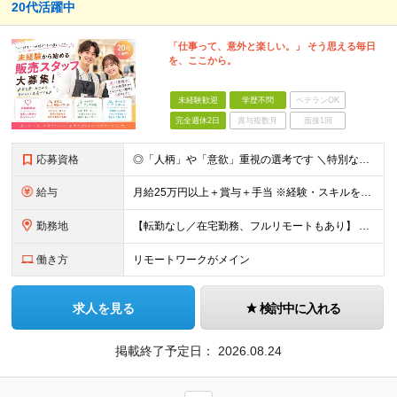
20代活躍中
「仕事って、意外と楽しい。」 そう思える毎日
を、ここから。
未経験歓迎
学歴不問
ベテランOK
完全週休2日
賞与複数月
面接1回
応募資格
◎「人柄」や「意欲」重視の選考です ＼特別なスキル・経験は必要なし／ ￣￣￣￣￣￣￣￣￣￣￣￣￣￣￣￣ ■完全未経験歓迎 ■学歴不問 ■第二新卒歓迎 ■既卒、フリーターの方もOK ＼こんな方が向い
給与
月給25万円以上＋賞与＋手当 ※経験・スキルを考慮して決定します ※インセンティブが発生する案件もあります。 ※企業により内容は一部変更となる可能性があります。 ※試用期間・残業代については、紹介先
勤務地
【転勤なし／在宅勤務、フルリモートもあり】 ≪47都道府県から選べる勤務地≫ 東京、神奈川、埼玉、千葉、大阪、愛知、福岡など好きな地域で働けます！ 【東京・渋谷本社】 〒150-0041 東京都渋谷
働き方
リモートワークがメイン
求人を見る
検討中に入れる
掲載終了予定日：
2026.08.24