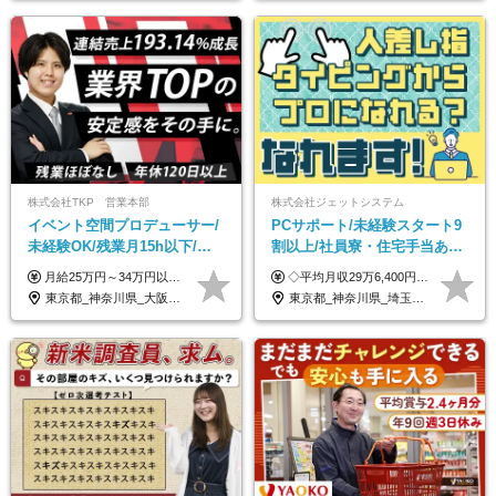
株式会社TKP 営業本部
株式会社ジェットシステム
イベント空間プロデューサー/
PCサポート/未経験スタート9
未経験OK/残業月15h以下/豊
割以上/社員寮・住宅手当あり/
富な福利厚生/全国募集/平均有
正社員デビューOK/20代～30
月給25万円～34万円以上＋各種手当＋残業代＋賞与年2回（昨年度2～4ヶ月分） 初年度想定年収：350万円～ ＜クラス・経験別の月給目安＞ ■メンバークラス：月給25万円以上 ■店長やSVなどのマネジメント経験者：月給30万円～スタート可 ■リーダークラス：月給34万円以上 ※月給は配属エリア・経験・能力を考慮して決定します（前職の経験・収入をお聞かせください）。 ※上記にはみなし残業手当20～30時間分（メンバー：3万1134円以上、経験5年以上：5万2448円以上、リーダー：5万9441円以上）を含みます。 ※超過分は別途支給いたします。
◇平均月収29万6,400円(各種手当含む) ◇住宅手当⇒最大家賃の半額支給 ◇賞与年2回支給 ■月給22万5,000円以上＋地域手当＋時間外手当＋住宅手当＋家族手当 ※経験やスキルに応じて給与を決定します ※試用期間2ヶ月あり（期間内は時給1,060円以上となります） └地域により上がる可能性があり／例：東京都時給1,370円 └その他待遇に差異なし ＜モデル月収例＞ 1年目：296,400円 3年目：320,000円 【固定残業代について】 なし（残業代は、実際の労働時間に応じて別途全額支給）
給取得日数14.9日
代活躍中/全国募集
東京都_神奈川県_大阪府_愛知県_北海道_宮城県_静岡県_京都府_広島県_福岡県
東京都_神奈川県_埼玉県_千葉県_大阪府_愛知県_北海道_青森県_岩手県_宮城県_秋田県_山形県_福島県_茨城県_群馬県_新潟県_山梨県_長野県_富山県_石川県_静岡県_岐阜県_三重県_兵庫県_京都府_滋賀県_奈良県_和歌山県_広島県_岡山県_鳥取県_島根県_山口県_徳島県_香川県_愛媛県_高知県_福岡県_熊本県_佐賀県_長崎県_大分県_宮崎県_沖縄県