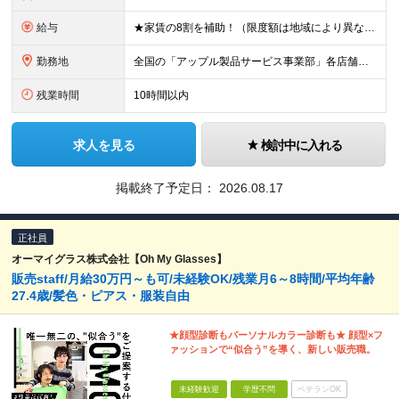
給与
★家賃の8割を補助！（限度額は地域により異なる） ※転勤による引っ越しが発生する場合 ＝＝＝＝＝＝＝＝＝＝＝＝＝＝＝＝＝＝＝＝＝＝＝ 例えば、家賃7.5万円なら6万円は会社で負担。 あなたが支払うのは
勤務地
全国の「アップル製品サービス事業部」各店舗となります ※アップル製品サービス単独店に配属の可能性もあります ※最初の配属先は希望を最大限考慮した上で決定します ▼詳しい勤務地住所は下記URLをご確認
残業時間
10時間以内
求人を見る
検討中に入れる
掲載終了予定日：
2026.08.17
正社員
オーマイグラス株式会社【Oh My Glasses】
販売staff/月給30万円～も可/未経験OK/残業月6～8時間/平均年齢
27.4歳/髪色・ピアス・服装自由
★顔型診断もパーソナルカラー診断も★ 顔型×フ
ァッションで“似合う”を導く、新しい販売職。
未経験歓迎
学歴不問
ベテランOK