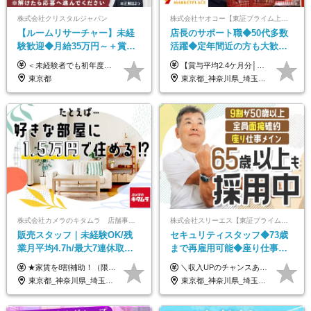
株式会社クリスタルジャパン
株式会社ヤオコー【東証プライム上場グループ】
【ルームリサーチャー】未経
店長のサポート職◆50代多数
験歓迎◆月給35万円～＋賞与
活躍◆定年間近の方も大歓
年2回◆20代～30代男性活躍中
迎！◆出勤はお昼から◆平均
＜未経験者でも初年度年収490万円～＞ ◆月給35万円～月給65万円＋賞与年2回 今までのご経験に応じて、年収は650万以上を想定しております。 面接にて今までのご経験やこれからの展望について色々とお話しできればと思います！ ※経験・スキルに応じて加給・優遇いたします ※試用期間3ヶ月(その間の給与・待遇に差異はありません) ※上記月給には、固定残業代（月45時間分／8.8万円～16.5万円）を含みます。 ※超過分は別途全額支給いたします ＼＼成果や頑張りによって、月給や賞与額もすぐにUP！／／ 将来的に…なんてのんびりしたことは言いません！ 今のリアルな生活が変わっていく実感がありますので、 頑張り甲斐があると思います。 【固定残業代について】 固定残業45時間分（88,000円～165,000円）を含む ※超過分は別途全額支給
【賞与平均2.4ケ月分│決算賞与も20年以上連続で支給中！】 ＜月収例＞ 月収29万円（地域限定正社員／残業代・各種手当含む） 月収26万円（契約社員／残業代・各種手当含む） ◆月給：月給258,400円～361,500円＋残業代＋各種手当 ※給与は前職での経験、スキルを考慮し、決定します ※残業代は全額支給します ※契約社員としてご入社いただく方は、賞与額に差異あり。詳細は面接でお話しします ※試用期間3ヶ月あり。条件に変更はありません ※契約社員の場合：契約期間12カ月（更新あり） ※60歳未満でご入社いただいた方も、60歳になったタイミングで雇用形態は契約社員に切り替えとなります。
◆残業月10h程度
賞与2.4ヶ月分◆残業少なめ
東京都
東京都_神奈川県_埼玉県_千葉県_茨城県_栃木県_群馬県
株式会社カメラのキタムラ 店舗事業部【カメラのキタムラ】
株式会社スリーエス【東証プライム上場グループ】
販売スタッフ｜未経験OK/残
セキュリティスタッフ◆73歳
業月平均4.7h/最大7連休取得
まで再雇用可能◆座り仕事中
可/全国募集/家賃8割を会社が
心◆東証プライム上場G◆応
★家賃を8割補助！（限度額は地域により異なる） ※転勤による引っ越しが発生する場合 ＝＝＝＝＝＝＝＝＝＝＝＝＝＝＝＝＝＝＝＝＝＝＝ 例えば、家賃7.5万円なら6万円は会社で負担。 あなたが支払うのは、たったの1.5万円です！ 年間では自己負担額が約72万ほどお得になります！ ＝＝＝＝＝＝＝＝＝＝＝＝＝＝＝＝＝＝＝＝＝＝＝ 月給22万8,700円～26万3,100円＋賞与年2回（初回の支給は当社規定による）＋残業手当 ＜実際の給与例＞ *24歳:月給23万4,700円＋賞与年2回（初回の支給は当社規定による）＋残業手当＋諸手当 ※上記はあくまで参考月給です。ご経歴・年齢を考慮し、当社規定により決定します ※評価により昇給あり ※残業代は別途支給あり ※試用期間2ヶ月あり（期間中の給与・待遇に差異はありません） 【実在する社員の年収モデル】 年収530万円（30歳） 年収820万円（40歳） 【入社時の想定年収】 330万円～900万円
＼収入UPのチャンスあり◎昇給も可能です！／ ◆正社員 月給(地域による）＋グレード手当、深夜手当、残業代（全額支給）等の各種手当＋賞与年2回 ＜東京都／神奈川県（横浜市）＞ 月給21万4000円～27万円 ＜埼玉県／千葉県＞ 月給19万90000円～25万1000円 ＜栃木県／茨城県／山梨県＞ 月給18万4000円～23万6000円 【試用期間】 正社員：3ヵ月 アルバイト：なし ※試用期間と本採用後の給与・待遇に差異はありません ※グレード手当、深夜手当の詳細額は面接にてご案内させていただきます ※正社員は60歳定年のため、60代の方は嘱託社員での採用です。給与条件は嘱託給与となり、退職金と賞与がありません ＼正社員は「グレード認定制」という評価あり！制度勤続年数等に応じて入社時から手当を支給／ ◆グレードI：＋2000円（入社時～） ◆グレードII：＋5000円（在籍1年以上＆当社基準に当てはまる方） ◆グレードIII：＋1万円（社内試験の合格者） ◆アルバイト・パート 東京都:時給1226円 神奈川県:時給1225円 千葉県：時給1140円 埼玉県:時給1141円 栃木県:1068円 茨城県:1074円 山梨県:1052円
負担/賞与年2回
募者全員面接◆賞与年2回
東京都_神奈川県_埼玉県_千葉県_大阪府_愛知県_北海道_青森県_宮城県_秋田県_山形県_茨城県_群馬県_新潟県_長野県_富山県_静岡県_三重県_兵庫県_京都府_広島県_岡山県_鳥取県_山口県_徳島県_香川県_愛媛県_福岡県_熊本県_佐賀県_長崎県_大分県_宮崎県_鹿児島県
東京都_神奈川県_埼玉県_千葉県_茨城県_栃木県_山梨県