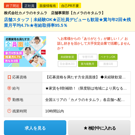
終了間近
正社員
面接情報有
自己PR不要
株式会社カメラのキタムラ 店舗事業部【カメラのキタムラ】
店舗スタッフ｜未経験OK★正社員デビューも歓迎★賞与年2回★残
業月平均4.7h★有給取得率95.5％
＼お客様からの「ありがとう」が嬉しい！／ お
話し好きを活かして大手安定企業で活躍しません
か？
未経験歓迎
学歴不問
ベテランOK
完全週休2日
賞与複数月
面接1回
応募資格
【応募資格を満たす方全員面接】 ◆未経験歓迎！活躍のフィールドは全国！ ◆高卒以上 ◆第二新卒も活躍中 ◆35歳以下の方（若年層の長期キャリア形成を図るため）
給与
★家賃を8割補助！（限度額は地域により異なる） ※転勤による引っ越しが発生する場合 ＝＝＝＝＝＝＝＝＝＝＝＝＝＝＝＝＝＝＝＝＝＝＝ 例えば、家賃7.5万円なら6万円は会社で負担。 あなたが支払うのは、
勤務地
全国エリアの「カメラのキタムラ」各店舗へ配属となります ※最初の配属先は希望を最大限考慮した上で決定します ▼詳しい勤務地住所は下記URLをご確認ください。 https://sss.kitamur
残業時間
10時間以内
求人を見る
検討中に入れる