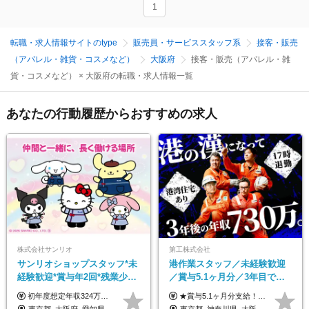
1
転職・求人情報サイトのtype
販売員・サービススタッフ系
接客・販売
（アパレル・雑貨・コスメなど）
大阪府
接客・販売（アパレル・雑
貨・コスメなど） × 大阪府の転職・求人情報一覧
あなたの行動履歴からおすすめの求人
株式会社サンリオ
第工株式会社
サンリオショップスタッフ*未
港作業スタッフ／未経験歓迎
経験歓迎*賞与年2回*残業少な
／賞与5.1ヶ月分／3年目で年
め*産育休取得実績豊富*可愛
収730万円も可／食事手当あり
初年度想定年収324万円～690万円！ ◆全国一律 月給230,000円～＋賞与＋通勤手当＋役職手当＋時間外手当 《手当充実！》 ＊昇給/年1回 ＊賞与/年2回（7月/12月） ＊通勤手当：交通費支給（規定あり） ＊時間外手当 ＊販売職手当 ＊役職手当 《キャリアパス》 ▼店長（32歳）／年収400万円 ▼トレーナー（37歳）／年収500万円 ▼SV（40歳）／年収570万円 ※SVとして活躍された場合、574万円以上に昇給も目指せます。 日頃のお店での頑張りをしっかり評価する体制を整えており、 ご自身の努力次第で昇給する制度を用意しています！ 《ゆくゆくは・・・》 ■店舗スタッフをとりまとめ、お店づくりを主体で行う店長へ ■複数店舗を統括するトレーナーへとキャリアアップ ■様々な規模の店舗を経験しSVとして活躍した後は、本社の教育担当や店舗支援を担う本部スタッフとして活躍いただけます。 ※経験・能力を考慮の上、当社規定により優遇いたします。 ※入社日から6カ月間の試用期間あり。その間の待遇に差異はありません。
★賞与5.1ヶ月分支給！ ★入社3年目・30代で年収730万円の先輩も活躍中！ ★入社1年目・20代で月収29万円の実績あり 月給：22.5万円～30.5万円＋各種手当＋賞与年2回＋残業代全額支給 ※経験・能力などを考慮のうえ決定します ※上記月給には食事手当(5000円／月）を含みます ※残業代は分単位で100％支給いたします ※試用期間3ヶ月。その間の給与・待遇に差異はありません 【月収例】 ◆33.5万円／31歳 入社7か月 ◆38.5万円／32歳 入社1年目 ◆48.4万円／44歳 入社12年目 ※経験・能力などを考慮のうえ決定 ※月収・給与例には休日手当も含みます 【手当詳細】 ◆交通費規定支給（上限3万5000円／月） ◆時間外手当全額支給 ◆休日出勤手当 ◆港湾住宅あり（1R・2万円台～） ◆資格取得支援制度：全額負担 ◆地域手当：関東地区1万円／月
い制服*社割有
／年休120日以上