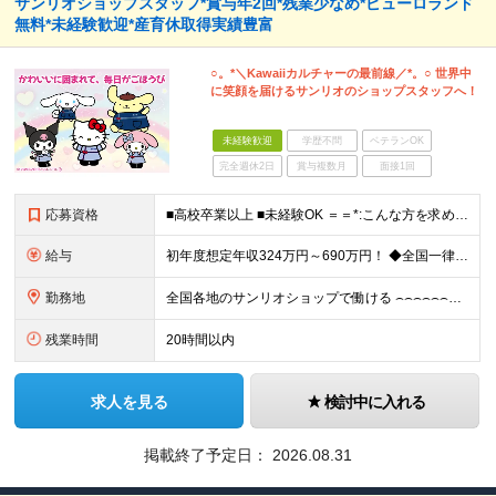
サンリオショップスタッフ*賞与年2回*残業少なめ*ピューロランド
無料*未経験歓迎*産育休取得実績豊富
○。*＼Kawaiiカルチャーの最前線／*。○ 世界中
に笑顔を届けるサンリオのショップスタッフへ！
未経験歓迎
学歴不問
ベテランOK
完全週休2日
賞与複数月
面接1回
応募資格
■高校卒業以上 ■未経験OK ＝＝*:こんな方を求めています！:*＝＝ ◇サンリオのキャラクターが好きな方 ◇自分のアイデアを店舗づくりに活かしたい方 ◇仕事を通してお客さまを笑顔にしたい方 ◇キャ
給与
初年度想定年収324万円～690万円！ ◆全国一律 月給230,000円～＋賞与＋通勤手当＋役職手当＋時間外手当 《手当充実！》 ＊昇給/年1回 ＊賞与/年2回（7月/12月） ＊通勤手当：交通費
勤務地
全国各地のサンリオショップで働ける ⌢⌢⌢⌢⌢⌢⌢⌢⌢⌢⌢⌢⌢⌢⌢⌢⌢⌢・.☆ ★詳細の勤務地はご本人の希望と面接を通じて決定いたします。 【募集エリア】 関東・関西（大阪・京都）・中部・九州 ※
残業時間
20時間以内
求人を見る
検討中に入れる
掲載終了予定日：
2026.08.31