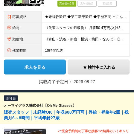
完全週休2日
賞与複数月
面接1回
応募資格
★未経験歓迎 ◆第二新卒歓迎 ◆学歴不問 ＊こんな方が活躍しています＊ ◇第二新卒の方 ◇異業種から転職された方 ◇ブランクがある方 ※約半数が女性です ＼こんな方も歓迎しております／ ★人と話す
給与
《先輩スタッフの月収例》 月収50.4万円/入社3年目/26歳/SV兼店長（月給32万円＋手当＋インセンティブ） 《月給30万円スタートも可能！》 月給24万5000円～30万円＋インセンティブ＋各
勤務地
《青山・渋谷・新宿・横浜・梅田・なんば・心斎橋・広島・福岡…など。関東エリアは積極採用中》 ◎転居を伴う転勤はございません ◎勤務地は希望を考慮して配属いたします 【東京都】 オーマイグラス東京 青
残業時間
10時間以内
求人を見る
検討中に入れる
掲載終了予定日：
2026.08.27
正社員
オーマイグラス株式会社【Oh My Glasses】
販売スタッフ｜未経験OK｜年収600万円可｜昇給・昇格年2回｜残
業月6～8時間｜平均年齢27歳
＜"完全予約制の丁寧な接客"×"納得のいくキャリ