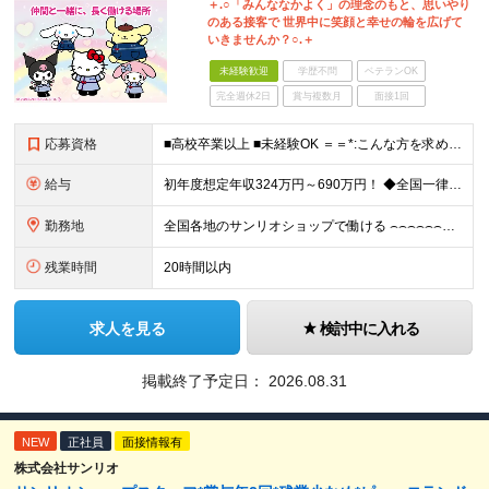
＋.○「みんななかよく」の理念のもと、思いやり
のある接客で 世界中に笑顔と幸せの輪を広げて
いきませんか？○.＋
未経験歓迎
学歴不問
ベテランOK
完全週休2日
賞与複数月
面接1回
応募資格
■高校卒業以上 ■未経験OK ＝＝*:こんな方を求めています！:*＝＝ ・サンリオが好き・可愛いものが好き （「実は最近のキャラクターには詳しくない…」という方も、入社後に少しずつ覚えていければ大丈
給与
初年度想定年収324万円～690万円！ ◆全国一律 月給230,000円～＋賞与＋通勤手当＋役職手当＋時間外手当 《手当充実！》 ＊昇給/年1回 ＊賞与/年2回（7月/12月） ＊通勤手当：交通費
勤務地
全国各地のサンリオショップで働ける ⌢⌢⌢⌢⌢⌢⌢⌢⌢⌢⌢⌢⌢⌢⌢⌢⌢⌢・.☆ ★詳細の勤務地はご本人の希望と面接を通じて決定いたします。 ＼以下の募集店舗は特に積極採用中！！／ ＜東京＞ ◎SA
残業時間
20時間以内
求人を見る
検討中に入れる
掲載終了予定日：
2026.08.31
NEW
正社員
面接情報有
株式会社サンリオ