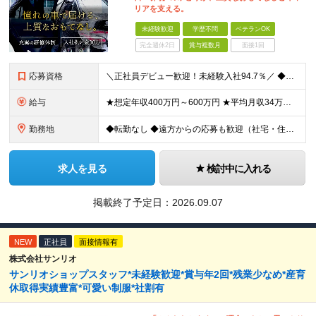
リアを支える。
未経験歓迎
学歴不問
ベテランOK
完全週休2日
賞与複数月
面接1回
応募資格
＼正社員デビュー歓迎！未経験入社94.7％／ ◆学歴不問 ◆普通自動車免許(AT可)取得後、3年以上が経過している方 ＼こんな方も歓迎します／ ◆転職回数が多い・ブランクあるなどで不安がある方 ◆車
給与
★想定年収400万円～600万円 ★平均月収34万円～50万円 ★入社祝い金あり ・経験者：30万円（営業所配属時（1カ月後）に10万円、本採用後（6カ月後）に10万円、本採用後1年後に10万円を分割
勤務地
◆転勤なし ◆遠方からの応募も歓迎（社宅・住宅補助あり／規定あり） ◆勤務地は希望を考慮 ◆仮眠室・個室のシャワールームなど設備充実 銀座・日比谷いずれかの拠点にて勤務いただきます ◆東京都中央区銀
求人を見る
検討中に入れる
掲載終了予定日：
2026.09.07
NEW
正社員
面接情報有
株式会社サンリオ
サンリオショップスタッフ*未経験歓迎*賞与年2回*残業少なめ*産育
休取得実績豊富*可愛い制服*社割有