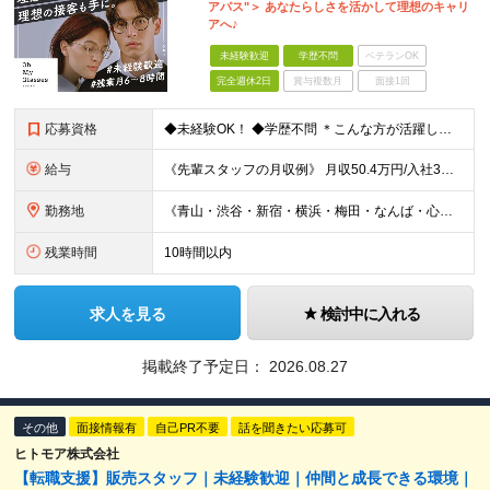
アパス"＞ あなたらしさを活かして理想のキャリ
アへ♪
未経験歓迎
学歴不問
ベテランOK
完全週休2日
賞与複数月
面接1回
応募資格
◆未経験OK！ ◆学歴不問 ＊こんな方が活躍しています＊ ◇第二新卒の方 ◇異業種から転職された方 ◇ブランクがある方 ＼こんな方も歓迎しております／ ★人と話すことが好きな方 ★ファッションやお
給与
《先輩スタッフの月収例》 月収50.4万円/入社3年目/26歳/SV兼店長（月給32万円＋手当＋インセンティブ） ◆未経験者の方《月給30万円スタートも可能！》 →月給24万5000円～30万円＋イ
勤務地
《青山・渋谷・新宿・横浜・梅田・なんば・心斎橋・広島・福岡…など。関東エリアは積極採用中》 ◎転居を伴う転勤はございません ◎勤務地は希望を考慮して配属いたします 【東京都】 オーマイグラス東京 青
残業時間
10時間以内
求人を見る
検討中に入れる
掲載終了予定日：
2026.08.27
その他
面接情報有
自己PR不要
話を聞きたい応募可
ヒトモア株式会社
【転職支援】販売スタッフ｜未経験歓迎｜仲間と成長できる環境｜