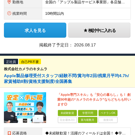
勤務地
全国の「アップル製品サービス事業部」各店舗となります ※アップル製品サービス単独店に配属の可能性もあります ※最初の配属先は希望を最大限考慮した上で決定します ▼詳しい勤務地住所は下記URLをご確認
残業時間
10時間以内
求人を見る
検討中に入れる
掲載終了予定日：
2026.08.17
正社員
自己PR不要
株式会社カメラのキタムラ
Apple製品修理受付スタッフ/経験不問/賞与年2回/残業月平均4.7h/
家賃補助8割/資格支援制度/全国募集
「Apple専門スキル」も「安心の暮らし」も！ 創
業90年超の“カメラのキタムラ”ならどちらも叶い
ます◎
未経験歓迎
学歴不問
ベテランOK
完全週休2日
賞与複数月
面接1回
応募資格
◆未経験歓迎！活躍のフィールドは全国！ ◆学歴不問 ◆第二新卒も活躍中 ◆40歳以下の方（若年層の長期キャリア形成を図るため）