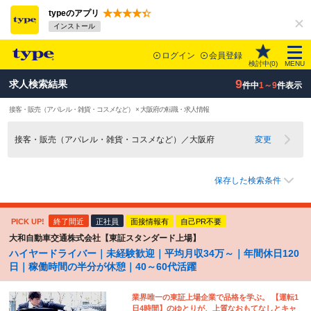
typeのアプリ
インストール
ログイン
会員登録
検討中(
0
)
MENU
9
求人検索結果
件中
1～9
件表示
接客・販売（アパレル・雑貨・コスメなど） × 大阪府の転職・求人情報
接客・販売（アパレル・雑貨・コスメなど）／大阪府
変更
保存した検索条件
PICK UP!
終了間近
正社員
面接情報有
自己PR不要
大和自動車交通株式会社【東証スタンダード上場】
ハイヤードライバー｜未経験歓迎｜平均月収34万～｜年間休日120
日｜稼働時間の半分が休憩｜40～60代活躍
業界唯一の東証上場企業で品格を学ぶ。 【運転1
日4時間】のゆとりが、上質なおもてなしとキャ