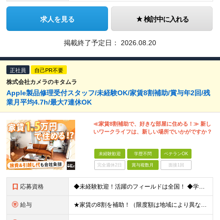
求人を見る
検討中に入れる
掲載終了予定日：
2026.08.20
正社員
自己PR不要
株式会社カメラのキタムラ
Apple製品修理受付スタッフ/未経験OK/家賃8割補助/賞与年2回/残
業月平均4.7h/最大7連休OK
≪家賃8割補助で、好きな部屋に住める！≫ 新し
いワークライフは、新しい場所でいかがですか？
未経験歓迎
学歴不問
ベテランOK
完全週休2日
賞与複数月
面接1回
応募資格
◆未経験歓迎！活躍のフィールドは全国！ ◆学歴不問 ◆第二新卒も活躍中 ◆40歳以下の方（若年層の長期キャリア形成を図るため） ★店長候補としての採用ですので、入社3年後には店長になるイメージです！
給与
★家賃の8割を補助！（限度額は地域により異なる） ※転勤による引っ越しが発生する場合 ＝＝＝＝＝＝＝＝＝＝＝＝＝＝＝＝＝＝＝＝＝＝＝ 例えば、家賃7.5万円なら6万円は会社で負担。 あなたが支払うのは