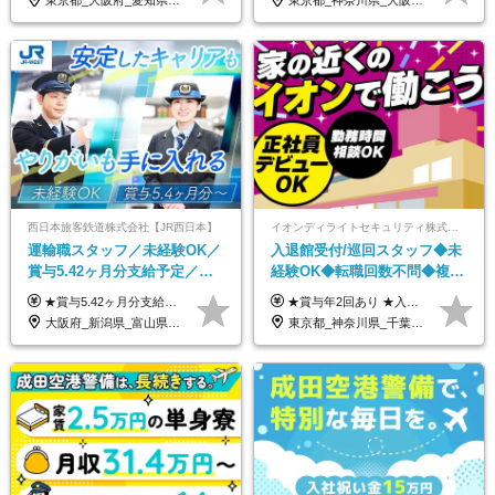
東京都_大阪府_愛知県_北海道_栃木県_静岡県_兵庫県_京都府_福岡県
東京都_神奈川県_大阪府_愛知県_兵庫県
西日本旅客鉄道株式会社【JR西日本】
イオンディライトセキュリティ株式会社（イオングループ）
運輸職スタッフ／未経験OK／
入退館受付/巡回スタッフ◆未
賞与5.42ヶ月分支給予定／残
経験OK◆転職回数不問◆複数
業月11h程／年休119日+有給
勤務地で募集中◆ブランクあ
★賞与5.42ヶ月分支給予定あり！ （大卒以上）月給24万1,692円～39万5,780円＋各種手当＋賞与2回 （高卒以上）月給22万2,662円～39万5,780円＋各種手当＋賞与2回 ※上記は2025年度新卒支払額（京阪神地区）となります ※勤務地・学歴で異なり、ご経験・能力等をふまえた金額を加算します ※残業代は別途全額支給します ※当社規程に基づき決定します ※試用期間あり（3ヶ月／待遇に変更はありません） ※基本給以外の諸手当として扶養・職務・時間外・通勤手当等を支給します ※京阪神地区以外の勤務地の場合 月給（大卒）23万0,706円～／月給（高卒）21万2,541円～となります
★賞与年2回あり ★入社祝い金3万円支給 ★出産祝い金や育児支援金などの手当も充実！ ≪給与モデル≫ 【東京】基本給27万2780円/月給＋時間外手当（25h） 【愛知】基本給25万4990円/月給＋時間外手当（25h） 【大阪】基本給25万4990円/月給＋時間外手当（25h） 【福岡】基本給23万7200円/月給＋時間外手当（25h） -------------- ▽各地の給与は下記をご確認ください！ ■北海道 月給20万円～ ■東北 月給20万円～ ■北関東 埼玉／月給22万5000円～ 茨城・群馬・新潟／月給20万円～ ■南関東 東京・神奈川／月給23万円～ 千葉／月給22万5000円～ 山梨／月給20万円～ ■中部 愛知／月給21万5000円～ 長野・岐阜・三重／月給20万円～ ■関西 大阪／月給21万5000円～ 京都・兵庫／月給21万円～ 滋賀・奈良／月給20万円～ ■中四国 岡山・山口・四国・広島／月給20万円～ ■九州 福岡・鹿児島・長崎／月給20万円～
平均18.7日
りOK◆室内業務がメイン
大阪府_新潟県_富山県_石川県_福井県_三重県_兵庫県_京都府_滋賀県_奈良県_和歌山県_広島県_岡山県_鳥取県_島根県_山口県_福岡県
東京都_神奈川県_千葉県_北海道_福島県_長野県_岐阜県_三重県_京都府_福岡県