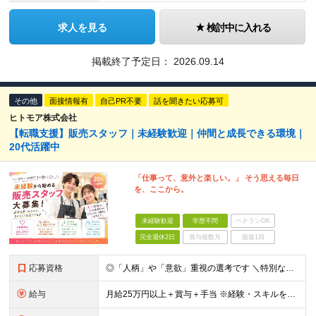
求人を見る
検討中に入れる
掲載終了予定日：
2026.09.14
その他
面接情報有
自己PR不要
話を聞きたい応募可
ヒトモア株式会社
【転職支援】販売スタッフ｜未経験歓迎｜仲間と成長できる環境｜
20代活躍中
「仕事って、意外と楽しい。」 そう思える毎日
を、ここから。
未経験歓迎
学歴不問
ベテランOK
完全週休2日
賞与複数月
面接1回
応募資格
◎「人柄」や「意欲」重視の選考です ＼特別なスキル・経験は必要なし／ ￣￣￣￣￣￣￣￣￣￣￣￣￣￣￣￣ ■完全未経験歓迎 ■学歴不問 ■第二新卒歓迎 ■既卒、フリーターの方もOK ＼こんな方が向い
給与
月給25万円以上＋賞与＋手当 ※経験・スキルを考慮して決定します ※インセンティブが発生する案件もあります。 ※企業により内容は一部変更となる可能性があります。 ※試用期間・残業代については、紹介先