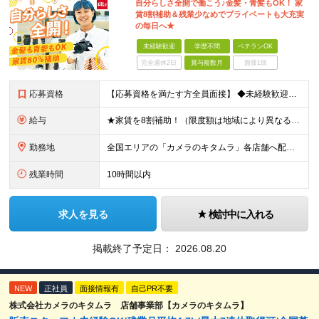
自分らしさ全開で働こう♪金髪・青髪もOK！ 家
賃8割補助＆残業少なめでプライベートも大充実
の毎日へ★
未経験歓迎
学歴不問
ベテランOK
完全週休2日
賞与複数月
面接1回
応募資格
【応募資格を満たす方全員面接】 ◆未経験歓迎！活躍のフィールドは全国！ ◆学歴不問 ◆第二新卒も活躍中 ◆35歳以下の方（若年層の長期キャリア形成を図るため）
給与
★家賃を8割補助！（限度額は地域により異なる） ※転勤による引っ越しが発生する場合 ＝＝＝＝＝＝＝＝＝＝＝＝＝＝＝＝＝＝＝＝＝＝＝ 例えば、家賃7.5万円なら6万円は会社で負担。 あなたが支払うのは、
勤務地
全国エリアの「カメラのキタムラ」各店舗へ配属となります ※最初の配属先は希望を最大限考慮した上で決定します ▼詳しい勤務地住所は下記URLをご確認ください。 https://sss.kitamur
残業時間
10時間以内
求人を見る
検討中に入れる
掲載終了予定日：
2026.08.20
NEW
正社員
面接情報有
自己PR不要
株式会社カメラのキタムラ 店舗事業部【カメラのキタムラ】