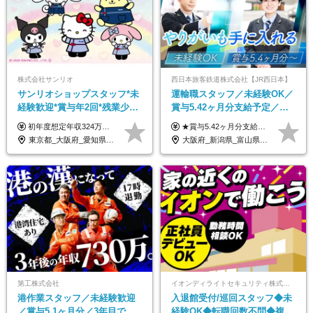
株式会社サンリオ
西日本旅客鉄道株式会社【JR西日本】
サンリオショップスタッフ*未
運輸職スタッフ／未経験OK／
経験歓迎*賞与年2回*残業少な
賞与5.42ヶ月分支給予定／残
め*産育休取得実績豊富*可愛
業月11h程／年休119日+有給
初年度想定年収324万円～690万円！ ◆全国一律 月給230,000円～＋賞与＋通勤手当＋役職手当＋時間外手当 《手当充実！》 ＊昇給/年1回 ＊賞与/年2回（7月/12月） ＊通勤手当：交通費支給（規定あり） ＊時間外手当 ＊販売職手当 ＊役職手当 《キャリアパス》 ▼店長（32歳）／年収400万円 ▼トレーナー（37歳）／年収500万円 ▼SV（40歳）／年収570万円 ※SVとして活躍された場合、574万円以上に昇給も目指せます。 日頃のお店での頑張りをしっかり評価する体制を整えており、 ご自身の努力次第で昇給する制度を用意しています！ 《ゆくゆくは・・・》 ■店舗スタッフをとりまとめ、お店づくりを主体で行う店長へ ■複数店舗を統括するトレーナーへとキャリアアップ ■様々な規模の店舗を経験しSVとして活躍した後は、本社の教育担当や店舗支援を担う本部スタッフとして活躍いただけます。 ※経験・能力を考慮の上、当社規定により優遇いたします。 ※入社日から6カ月間の試用期間あり。その間の待遇に差異はありません。
★賞与5.42ヶ月分支給予定あり！ （大卒以上）月給24万1,692円～39万5,780円＋各種手当＋賞与2回 （高卒以上）月給22万2,662円～39万5,780円＋各種手当＋賞与2回 ※上記は2025年度新卒支払額（京阪神地区）となります ※勤務地・学歴で異なり、ご経験・能力等をふまえた金額を加算します ※残業代は別途全額支給します ※当社規程に基づき決定します ※試用期間あり（3ヶ月／待遇に変更はありません） ※基本給以外の諸手当として扶養・職務・時間外・通勤手当等を支給します ※京阪神地区以外の勤務地の場合 月給（大卒）23万0,706円～／月給（高卒）21万2,541円～となります
い制服*社割有
平均18.7日
東京都_大阪府_愛知県_北海道_栃木県_静岡県_兵庫県_京都府_福岡県
大阪府_新潟県_富山県_石川県_福井県_三重県_兵庫県_京都府_滋賀県_奈良県_和歌山県_広島県_岡山県_鳥取県_島根県_山口県_福岡県
第工株式会社
イオンディライトセキュリティ株式会社（イオングループ）
港作業スタッフ／未経験歓迎
入退館受付/巡回スタッフ◆未
／賞与5.1ヶ月分／3年目で年
経験OK◆転職回数不問◆複数