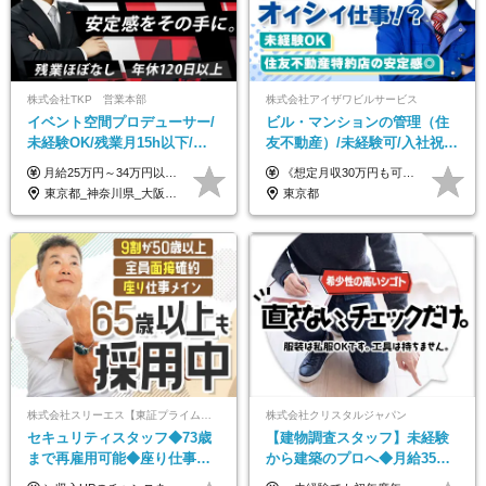
株式会社TKP 営業本部
株式会社アイザワビルサービス
イベント空間プロデューサー/
ビル・マンションの管理（住
未経験OK/残業月15h以下/豊
友不動産）/未経験可/入社祝い
富な福利厚生/全国募集/平均有
金10万円/月収30万円可/40～
月給25万円～34万円以上＋各種手当＋残業代＋賞与年2回（昨年度2～4ヶ月分） 初年度想定年収：350万円～ ＜クラス・経験別の月給目安＞ ■メンバークラス：月給25万円以上 ■店長やSVなどのマネジメント経験者：月給30万円～スタート可 ■リーダークラス：月給34万円以上 ※月給は配属エリア・経験・能力を考慮して決定します（前職の経験・収入をお聞かせください）。 ※上記にはみなし残業手当20～30時間分（メンバー：3万1134円以上、経験5年以上：5万2448円以上、リーダー：5万9441円以上）を含みます。 ※超過分は別途支給いたします。
《想定月収30万円も可能！/想定年収380万円》 ■月給24万5000円以上＋賞与年2回(2カ月/2025年実績)＋時間外手当＋資格手当＋役職手当＋交通費 ………… ≪昇給、賞与、および各種諸手当について≫ ◇入社お祝い金（10万円 ※3カ月精勤後支給） ◇昇給/年1回 ◇賞与/年2回(2カ月/2025年実績) ◇時間外手当 ◇資格手当 └・ビル設備管理技能士1級（1万円/月） ・ビル設備管理技能士2級（5000円/月） ・建築物環境衛生管理技術者（1万円/月） ・防火管理技能者（3000円/月） ・消防設備士乙4類（3000円/月） 他 ◇役職手当 └・班長/サブリーダー/リーダー（5000円～2万円/月） ◇物件手当（最大2万円 ※物件により異なる） ◇退職金あり ※経験・年齢・能力を考慮した上、当社規定により優遇いたします。 ※3カ月の試用期間あり。その間の給与や福利厚生に差異はありません。 《モデル年収》 ・入社1年/35歳：年収380万円 ・入社3年/38歳：年収400万円
給取得日数14.9日
50代活躍/S102
東京都_神奈川県_大阪府_愛知県_北海道_宮城県_静岡県_京都府_広島県_福岡県
東京都
株式会社スリーエス【東証プライム上場グループ】
株式会社クリスタルジャパン
セキュリティスタッフ◆73歳
【建物調査スタッフ】未経験
まで再雇用可能◆座り仕事中
から建築のプロへ◆月給35万
心◆東証プライム上場G◆応
円～＋賞与年2回◆官公庁・