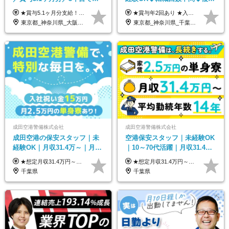
収730万円も可／食事手当あり
勤務地で募集中◆ブランクあ
★賞与5.1ヶ月分支給！ ★入社3年目・30代で年収730万円の先輩も活躍中！ ★入社1年目・20代で月収29万円の実績あり 月給：22.5万円～30.5万円＋各種手当＋賞与年2回＋残業代全額支給 ※経験・能力などを考慮のうえ決定します ※上記月給には食事手当(5000円／月）を含みます ※残業代は分単位で100％支給いたします ※試用期間3ヶ月。その間の給与・待遇に差異はありません 【月収例】 ◆33.5万円／31歳 入社7か月 ◆38.5万円／32歳 入社1年目 ◆48.4万円／44歳 入社12年目 ※経験・能力などを考慮のうえ決定 ※月収・給与例には休日手当も含みます 【手当詳細】 ◆交通費規定支給（上限3万5000円／月） ◆時間外手当全額支給 ◆休日出勤手当 ◆港湾住宅あり（1R・2万円台～） ◆資格取得支援制度：全額負担 ◆地域手当：関東地区1万円／月
★賞与年2回あり ★入社祝い金3万円支給 ★出産祝い金や育児支援金などの手当も充実！ ≪給与モデル≫ 【東京】基本給27万2780円/月給＋時間外手当（25h） 【愛知】基本給25万4990円/月給＋時間外手当（25h） 【大阪】基本給25万4990円/月給＋時間外手当（25h） 【福岡】基本給23万7200円/月給＋時間外手当（25h） -------------- ▽各地の給与は下記をご確認ください！ ■北海道 月給20万円～ ■東北 月給20万円～ ■北関東 埼玉／月給22万5000円～ 茨城・群馬・新潟／月給20万円～ ■南関東 東京・神奈川／月給23万円～ 千葉／月給22万5000円～ 山梨／月給20万円～ ■中部 愛知／月給21万5000円～ 長野・岐阜・三重／月給20万円～ ■関西 大阪／月給21万5000円～ 京都・兵庫／月給21万円～ 滋賀・奈良／月給20万円～ ■中四国 岡山・山口・四国・広島／月給20万円～ ■九州 福岡・鹿児島・長崎／月給20万円～
／年休120日以上
りOK◆室内業務がメイン
東京都_神奈川県_大阪府_愛知県_兵庫県
東京都_神奈川県_千葉県_北海道_福島県_長野県_岐阜県_三重県_京都府_福岡県
成田空港警備株式会社
成田空港警備株式会社
成田空港の保安スタッフ｜未
空港保安スタッフ｜未経験OK
経験OK｜月収31.4万～｜月
｜10～70代活躍｜月収31.4万
2.5万の単身寮｜住宅手当&家
&賞与年2回｜家族・住宅手当
★想定月収31.4万円～＋賞与年2回（59万円以上） ★入社お祝い金15万円支給 ★水道+光熱費無料の家賃がリーズナブルな社員寮(単身寮)あり！ ★住宅手当&家族手当あり 月給24万5000円以上(基本給21万1000円＋業務別手当35,000円)＋賞与年2回（賞与支給額：59万円以上を想定）＋残業代全額 ※みなし残業なし！残業代は全額支給します。 ※資格手当・深夜手当など、様々な手当をご用意しています。 ※入社お祝い金は１か月経過後、3ヶ月経過後、6ヶ月経過後に各5万円ずつ給与に加算して支給いたします。 ※指定の検定資格をお持ちの方には別途手当を支給します。入社後に取得した場合は給与に加算し支給します。 ・施設警備 1級7,000円 2級4,000円 ・交通誘導 1級7,000円 2級4,000円 ・雑踏警備 1級7,000円 2級4,000円 など
★想定月収31.4万円～＋賞与年2回（59万円以上） ★入社お祝い金15万円支給 ★水道+光熱費無料の家賃がリーズナブルな社員寮(単身寮)あり！ 月給24万5000円以上(基本給21万1000円＋業務別手当35,000円)＋賞与年2回（賞与支給額：59万円以上を想定）＋残業代全額 ※みなし残業なし！残業代は全額支給します。 ※資格手当・深夜手当など、様々な手当をご用意しています。 ※入社お祝い金は１か月経過後、3ヶ月経過後、6ヶ月経過後に各5万円ずつ給与に加算して支給いたします。 ※指定の検定資格をお持ちの方には別途手当を支給します。入社後に取得した場合は給与に加算し支給します。 ・施設警備 1級7,000円 2級4,000円 ・交通誘導 1級7,000円 2級4,000円 ・雑踏警備 1級7,000円 2級4,000円 など
族手当｜入社祝い金15万
｜光熱費0円の単身寮
千葉県
千葉県