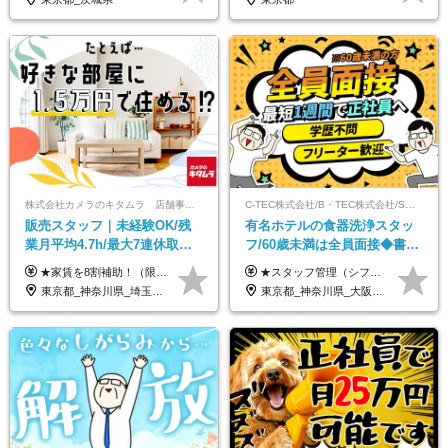
株式会社カメラのキタムラ 店舗事業部【カメラのキタムラ】
C-TEC株式会社/B・TEC株式会社/S・TEC株式会社【合同募集】
販売スタッフ｜未経験OK/残
有名ホテルの食器洗浄スタッ
業月平均4.7h/最大7連休取得
フ/60歳未満は全員面接◆書類
可/全国募集/家賃8割を会社が
選考なし◆ブランクOK◆月25
★家賃を8割補助！（限度額は地域により異なる） ※転勤による引っ越しが発生する場合 ＝＝＝＝＝＝＝＝＝＝＝＝＝＝＝＝＝＝＝＝＝＝＝ 例えば、家賃7.5万円なら6万円は会社で負担。 あなたが支払うのは、たったの1.5万円です！ 年間では自己負担額が約72万ほどお得になります！ ＝＝＝＝＝＝＝＝＝＝＝＝＝＝＝＝＝＝＝＝＝＝＝ 月給22万8,700円～26万3,100円＋賞与年2回（初回の支給は当社規定による）＋残業手当 ＜実際の給与例＞ *24歳:月給23万4,700円＋賞与年2回（初回の支給は当社規定による）＋残業手当＋諸手当 ※上記はあくまで参考月給です。ご経歴・年齢を考慮し、当社規定により決定します ※評価により昇給あり ※残業代は別途支給あり ※試用期間2ヶ月あり（期間中の給与・待遇に差異はありません） 【実在する社員の年収モデル】 年収530万円（30歳） 年収820万円（40歳） 【入社時の想定年収】 330万円～900万円
★スタッフ管理（シフト調整など）の経験があれば【月給28万円以上】 ★賞与支給実績：基本給の2ヶ月分～3ヶ月分 ＝＝ライフスタイルに合わせて働き方を選べます＝＝ ■正社員 ＜未経験者＞月給25万円～35万円＋賞与年2回 ＜経験者＞月給28万円～35万円＋賞与年2回 ※経験やスキルに応じて決定します ※残業代全額支給 ※試用期間（3ヶ月間）中の雇用形態や待遇に差異はありません ※正社員の場合、転勤の可能性あり ■契約社員 月給22万円～＋残業代全額支給 ※契約社員の場合、賞与の支給および転勤の可能性はありません ※勤務時間や勤務日数の希望があればご相談に応じます ※試用期間なし ※契約の更新 有(勤務状況により判断する) 更新上限 有(通算契約期間の上限 1年/更新回数の上限 なし)
負担/賞与年2回
万～ ◆40～50代活躍
東京都_神奈川県_埼玉県_千葉県_大阪府_愛知県_北海道_青森県_宮城県_秋田県_山形県_茨城県_群馬県_新潟県_長野県_富山県_静岡県_三重県_兵庫県_京都府_広島県_岡山県_鳥取県_山口県_徳島県_香川県_愛媛県_福岡県_熊本県_佐賀県_長崎県_大分県_宮崎県_鹿児島県
東京都_神奈川県_大阪府_愛知県_北海道_京都府_福岡県_沖縄県