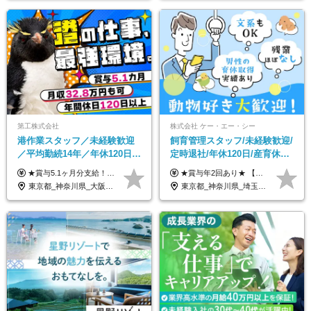
第工株式会社
株式会社 ケー・エー・シー
港作業スタッフ／未経験歓迎
飼育管理スタッフ/未経験歓迎/
／平均勤続14年／年休120日以
定時退社/年休120日/産育休実
上／食事手当・家族手当あり
績あり/連休取得OK/賞与年2
★賞与5.1ヶ月分支給！ ★入社3年目・30代で年収730万円の先輩も活躍中！ ★入社1年目・20代で月収29万円の実績あり 月給：22.5万円～30.5万円＋各種手当＋賞与年2回＋残業代全額支給 ※経験・能力などを考慮のうえ決定します ※上記月給には食事手当(5000円／月）を含みます ※残業代は分単位で100％支給いたします ※試用期間3ヶ月。その間の給与・待遇に差異はありません 【月収例】 ◆33.5万円／31歳 入社7か月 ◆38.5万円／32歳 入社1年目 ◆48.4万円／44歳 入社12年目 ※経験・能力などを考慮のうえ決定 ※月収・給与例には休日手当も含みます 【手当詳細】 ◆交通費規定支給（上限3万5000円／月） ◆時間外手当全額支給 ◆休日出勤手当 ◆港湾住宅あり（1R・2万円台～） ◆資格取得支援制度：全額負担 ◆地域手当：関東地区1万円／月
★賞与年2回あり★ 【未経験の方】月給20万7,750円～＋賞与年2回＋残業代全額支給＋交通費支給 【生物系大卒の方】月給21万3,750円～＋賞与年2回＋残業代全額支給＋交通費支給 ★手当が充実★ ・資格手当（実験動物技術者2級：月3,000円、1級：月7,000円） ・家族手当 ・住宅費用補助（転居を伴う転勤の場合：最大5年間支給） ・残業代全額支給 ※入社5年目程度で賞与4.6ヶ月分の支給実績あり ※月給の金額は、能力やスキルを考慮して決定します ※試用期間6ヶ月あり（雇用形態・給与・待遇に差異なし）
／賞与5.1ヶ月分
回/急募求人
東京都_神奈川県_大阪府_愛知県_兵庫県
東京都_神奈川県_埼玉県_大阪府_愛知県_茨城県_三重県_京都府_佐賀県