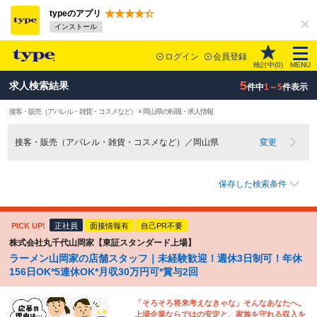
typeのアプリ
インストール
ログイン
会員登録
検討中(
0
)
MENU
5
求人検索結果
件中
1～5
件表示
接客・販売（アパレル・雑貨・コスメなど） × 岡山県の転職・求人情報
接客・販売（アパレル・雑貨・コスメなど）／岡山県
変更
保存した検索条件
PICK UP!
正社員
面接情報有
自己PR不要
株式会社丸千代山岡家【東証スタンダード上場】
ラーメン山岡家の店舗スタッフ｜未経験歓迎！週休3日制可！年休
156日OK*5連休OK*月収30万円可*賞与2回
「そろそろ将来考えなきゃな」そんなあなたへ。
上場企業ならではの安定と、家族を守れる収入を