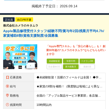
掲載終了予定日：
2026.09.14
正社員
自己PR不要
株式会社カメラのキタムラ
Apple製品修理受付スタッフ/経験不問/賞与年2回/残業月平均4.7h/
家賃補助8割/資格支援制度/全国募集
「Apple専門スキル」も「安心の暮らし」も！ 創
業90年超の“カメラのキタムラ”ならどちらも叶い
ます◎
未経験歓迎
学歴不問
ベテランOK
完全週休2日
賞与複数月
面接1回
応募資格
◆未経験歓迎！活躍のフィールドは全国！ ◆学歴不問 ◆第二新卒も活躍中 ◆40歳以下の方（若年層の長期キャリア形成を図るため）
給与
★家賃の8割を補助！（限度額は地域により異なる） ※転勤による引っ越しが発生する場合 ＝＝＝＝＝＝＝＝＝＝＝＝＝＝＝＝＝＝＝＝＝＝＝ 例えば、家賃7.5万円なら6万円は会社で負担。 あなたが支払うのは
勤務地
全国の「アップル製品サービス事業部」各店舗となります ※アップル製品サービス単独店に配属の可能性もあります ※最初の配属先は希望を最大限考慮した上で決定します ▼詳しい勤務地住所は下記URLをご確認
残業時間
10時間以内