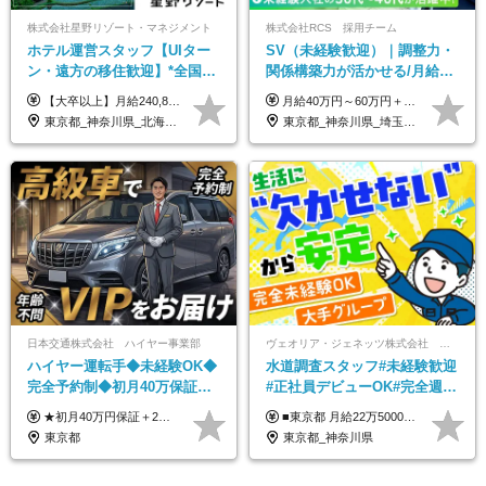
株式会社星野リゾート・マネジメント
株式会社RCS 採用チーム
ホテル運営スタッフ【UIター
SV（未経験歓迎）｜調整力・
ン・遠方の移住歓迎】*全国募
関係構築力が活かせる/月給40
集*週休3日/年休161日可*未経
万円以上/30～40代活躍中/6か
【大卒以上】月給240,800円以上+賞与2回+各種手当 【短大・専門学校卒】月給204,400円以上+賞与2回+各種手当 【上記以外】月給187,000円以上+賞与2回+各種手当 ※経験、資格、能力等を考慮の上、決定いたします ※残業代全額支給 ※試用期間3ヶ月（条件変更なし）
月給40万円～60万円＋各種手当＋業績賞与 ◎経験や能力等を考慮し、優遇いたします！ ◎成果により業績賞与を年2回支給します！ 上記月給には、固定残業代として 「60,800円～95,000円（28時間分）」を含む。 超過分は別途全額支給します。
験OK*新規開業あり
月間の研修充実
東京都_神奈川県_北海道_青森県_山形県_福島県_栃木県_群馬県_山梨県_長野県_石川県_静岡県_岐阜県_京都府_広島県_島根県_山口県_高知県_長崎県_大分県_鹿児島県_沖縄県
東京都_神奈川県_埼玉県_千葉県_大阪府_愛知県_北海道_青森県_岩手県_宮城県_秋田県_山形県_福島県_茨城県_栃木県_群馬県_新潟県_山梨県_長野県_富山県_石川県_福井県_静岡県_岐阜県_三重県_兵庫県_京都府_滋賀県_奈良県_和歌山県_広島県_岡山県_鳥取県_島根県_山口県_徳島県_香川県_愛媛県_高知県_福岡県_熊本県_佐賀県_長崎県_大分県_宮崎県_鹿児島県_沖縄県
日本交通株式会社 ハイヤー事業部
ヴェオリア・ジェネッツ株式会社 関東支店 東京業務課
ハイヤー運転手◆未経験OK◆
水道調査スタッフ#未経験歓迎
完全予約制◆初月40万保証◆
#正社員デビューOK#完全週休
平均年収600万◆約4ヶ月研修
2日制#年休125日#資格取得支
★初月40万円保証＋2～6ヶ月目35万円保証 ★平均年収600万円 月給236,000円（一律手当含む）＋運転手当（運転した時間に応じて支給）＋残業代＋賞与年2回 ※基礎研修期間（10日間）は日給1万円を支給します ※試用期間中（3ヶ月）の給与・待遇に差異はありません ※残業代は全額支給します
■東京都 月給22万5000円（東京地域手当3万円含）～25万円＋残業代全額支給＋各種手当 ■神奈川県 月給19万5000円～24万円＋残業代全額支給＋各種手当 ※年齢・経験を考慮し決定 ※試用期間3ヶ月（期間中の給与・待遇に差異はありません） ◆通勤手当あり（全額支給） ◆昇給年1回、賞与年2回。世界最大級の環境企業グループならではの安定した給与体系です。
あり◆運転は1日4hほど
援有#社員数千人以上
東京都
東京都_神奈川県