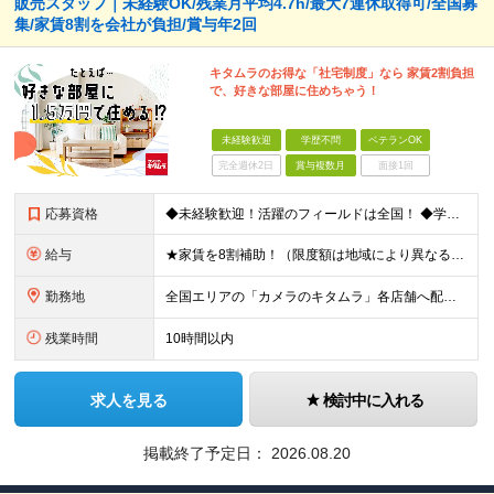
販売スタッフ｜未経験OK/残業月平均4.7h/最大7連休取得可/全国募
集/家賃8割を会社が負担/賞与年2回
キタムラのお得な「社宅制度」なら 家賃2割負担
で、好きな部屋に住めちゃう！
未経験歓迎
学歴不問
ベテランOK
完全週休2日
賞与複数月
面接1回
応募資格
◆未経験歓迎！活躍のフィールドは全国！ ◆学歴不問 ◆第二新卒も活躍中 ◆35歳以下の方（若年層の長期キャリア形成を図るため）
給与
★家賃を8割補助！（限度額は地域により異なる） ※転勤による引っ越しが発生する場合 ＝＝＝＝＝＝＝＝＝＝＝＝＝＝＝＝＝＝＝＝＝＝＝ 例えば、家賃7.5万円なら6万円は会社で負担。 あなたが支払うのは、
勤務地
全国エリアの「カメラのキタムラ」各店舗へ配属となります ※最初の配属先は希望を最大限考慮した上で決定します ▼詳しい勤務地住所は下記URLをご確認ください。 https://sss.kitamur
残業時間
10時間以内
求人を見る
検討中に入れる
掲載終了予定日：
2026.08.20