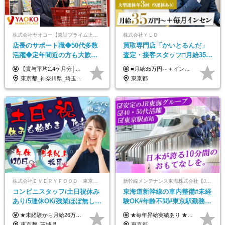
株式会社ヤオコー【東証プライム上場グループ】
株式会社ＹＬＤ
店長のサポート職◆50代多数
買取専⾨店「かいとるんだ」
活躍◆定年間近の方も大歓
査定・接客スタッフ□⽉給35万
迎！◆出勤はお昼から◆平均
円以上＋毎⽉インセン□年休
【賞与平均2.4ケ月分│決算賞与も20年以上連続で支給中！】 ＜月収例＞ 月収29万円（地域限定正社員／残業代・各種手当含む） 月収26万円（契約社員／残業代・各種手当含む） ◆月給：月給258,400円～361,500円＋残業代＋各種手当 ※給与は前職での経験、スキルを考慮し、決定します ※残業代は全額支給します ※契約社員としてご入社いただく方は、賞与額に差異あり。詳細は面接でお話しします ※試用期間3ヶ月あり。条件に変更はありません ※契約社員の場合：契約期間12カ月（更新あり） ※60歳未満でご入社いただいた方も、60歳になったタイミングで雇用形態は契約社員に切り替えとなります。
■月給35万円～＋インセンティブ＋各種手当 ※固定残業代（月45時間分87,600円～）を含む。超過した場合は別途残業代を支給いたします ※経験・年齢などを考慮の上、決定します ※試用期間3ヶ月あり（待遇に変動なし）
賞与2.4ヶ月分◆残業少なめ
120日以上□土日休み
東京都_神奈川県_埼玉県_千葉県_茨城県_栃木県_群馬県
東京都
株式会社ＥＶＥＲＹＦＯＯＤ 東京本社
新幹線メンテナンス東海株式会社【JR東海グループ】
コンビニスタッフ/土日祝休み
東海道新幹線の車内整備#未経
あり/5連休OK/残業ほぼ無し/
験OK#年齢不問#東京駅勤務
賞与年2回/トイレ掃除・夜勤
#59歳まで正社員登用可＆登用
★未経験から月給26万円スタート！ ★毎年1回（12月）の昇給＋賞与（年2回）で給与にしっかり反映！ 月給26万円＋賞与年2回＋交通費全額支給 ※リーダー・店長昇格後は基本給2万円UP＋役職手当支給 ※経験・スキルを考慮の上、決定します ※上記金額には固定残業代（21時間分・3万7300円以上）を含みます。超過分は別途全額支給します ※試用期間3ヶ月間あり（期間中の給与・待遇に差異はありません）
★毎年昇給実績あり ★入社3年で430万円も可(正社員登用された場合) ■入社時月収例：25万2840円(1万2040円×21日)＋賞与支給実績有（年2回・2025年度） 日給1万2040円 ※別途「超過勤務手当、祝繁手当、特殊手当」の支給有 ※試用期間中（2ヶ月）の待遇・雇用形態に差異はございません
無し/面接1回
実績多数！
東京都_茨城県
東京都