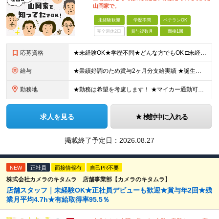
山岡家で。
未経験歓迎
学歴不問
ベテランOK
完全週休2日
賞与複数月
面接1回
応募資格
★未経験OK★学歴不問★どんな方でもOK □未経験・第二新卒・フリーター □ブランクがある方 □転職回数が気になる方 □飲食業界にチャレンジしたい方 「やってみたい」という気持ちがあれば、皆さん大
給与
★業績好調のため賞与2ヶ月分支給実績 ★誕生日手当など手当充実 ★年2回昇給チャンス有＆入社1年で店長昇格可 ★残業代全額支給（1分単位で支給） 【週休3日制の場合】 月給25万8,960円以上（固
勤務地
★勤務は希望を考慮します！ ★マイカー通勤可（駐車場完備） ★全国の各店舗で募集中！続々出店予定！ ～国内300店舗、47都道府県への展開を目標に出店中！～ ▼積極採用地域▼ ・中部（富山、石川、
求人を見る
検討中に入れる
掲載終了予定日：
2026.08.27
NEW
正社員
面接情報有
自己PR不要
株式会社カメラのキタムラ 店舗事業部【カメラのキタムラ】
店舗スタッフ｜未経験OK★正社員デビューも歓迎★賞与年2回★残
業月平均4.7h★有給取得率95.5％