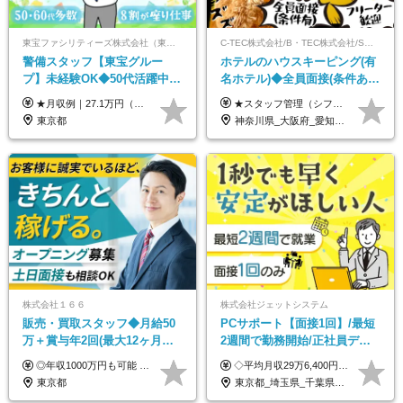
東宝ファシリティーズ株式会社（東宝株式会社100％出資）
C-TEC株式会社/B・TEC株式会社/S・TEC株式会社【合同募集】
警備スタッフ【東宝グルー
ホテルのハウスキーピング(有
プ】未経験OK◆50代活躍中
名ホテル)◆全員面接(条件あ
◆1勤務で2日分休み◆8割が座
り)◆未経験OK◆リゾート地
★月収例｜27.1万円（月給+残業代2.4万円+資格手当0.2万円+家族手当0.85万円） ★賞与年2回＆充実した手当あり！ ■月給23万6,500円～＋賞与年2回＋各種手当 ┗月給には職務手当19,500円、調整手当15,000円、住宅手当18,500円、契約社員手当1,500円を含みます ※試用期間4ヶ月(期間中の給与・待遇の差異はありません) ━━━━━━━━━━ 各種手当も充実！ ━━━━━━━━━━ ★家族手当 ★役付手当 ★資格手当 ★年末年始勤務手当 ★交通費支給（月5万円以内／6ヶ月分の定期代を支給） ★残業・深夜残業手当（全額支給） ━━━━━━━━━━ 給与支給日は毎月25日です ━━━━━━━━━━ 例：1月1日付入社の場合 1月25日に基本給+変動しない手当を支給 2月25日に前月分の残業手当など変動する手当を支給
★スタッフ管理（シフト調整など）の経験があれば【月給28万円以上】 ★賞与支給実績：基本給の2ヶ月分～3ヶ月分 ＝＝ライフスタイルに合わせて働き方を選べます＝＝ ■正社員 ＜未経験者＞月給25万円(寮なしの場合)～35万円＋賞与年2回 ＜経験者＞月給28万円～35万円＋賞与年2回 ※寮をご利用の場合は月給22万円～ ※経験やスキルに応じて決定します ※残業代全額支給 ※試用期間（3ヶ月間）中の雇用形態や待遇に差異はありません ※正社員の場合、転勤の可能性あり ■契約社員 月給22万円～＋残業代全額支給 ※契約社員の場合、賞与の支給および転勤の可能性はありません ※勤務時間や勤務日数の希望があればご相談に応じます ※試用期間なし ※契約の更新 有(勤務状況により判断する) 更新上限 有(通算契約期間の上限 1年/更新回数の上限 なし)
り仕事◆賞与年2回
も選べる◆月25万円
東京都
神奈川県_大阪府_愛知県_北海道_兵庫県_京都府_広島県_福岡県_大分県_宮崎県_鹿児島県_沖縄県
株式会社１６６
株式会社ジェットシステム
販売・買取スタッフ◆月給50
PCサポート【面接1回】/最短
万＋賞与年2回(最大12ヶ月分
2週間で勤務開始/正社員デビ
支給)◆前職給与保証◆年収
ュー歓迎/未経験9割以上/社員
◎年収1000万円も可能 ◎複雑な条件やノルマは一切なし！ 頑張った分だけシンプルに還元される給与体系です。 経験者の方には「前職給与保証」をお約束します！ ■月給50万円～80万円（役職手当を含む） ★平均月収：60～70万円程度 ★「〇件以上で支給」といった複雑な条件やノルマの縛りは一切ありません。 お客様に寄り添い、利益が出た分はしっかりとあなたの給与へ還元します！ ※経験・能力を考慮のうえ決定します。 ※試用期間3ヶ月あり。その間の待遇・給与に差異はありません。 ※上記の金額は固定残業代（20時間/5万円～）含んだ金額です。 超過分は別途記載します。
◇平均月収29万6,400円(各種手当含む) ◇住宅手当⇒最大家賃の半額支給 ◇賞与年2回支給 ■月給22万5,000円以上＋地域手当＋時間外手当＋住宅手当＋家族手当 ※経験やスキルに応じて給与を決定します ※試用期間2ヶ月あり（期間内は時給1,060円以上となります） └地域により上がる可能性があり／例：東京都時給1,370円 └その他待遇に差異なし ＜モデル月収例＞ 1年目：296,400円 3年目：320,000円 【固定残業代について】 なし（残業代は、実際の労働時間に応じて別途全額支給）
1000万可◆オープニング
寮・住宅手当あり
東京都
東京都_埼玉県_千葉県_愛知県_北海道_群馬県_長野県_富山県_石川県_静岡県_香川県_高知県_熊本県_長崎県_沖縄県