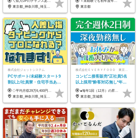
＼収入UPのチャンスあり◎昇給も可能です！／ ◆正社員 月給(地域による）＋グレード手当、深夜手当、残業代（全額支給）等の各種手当＋賞与年2回 ＜東京都／神奈川県（横浜市）＞ 月給21万4000円～27万円 ＜埼玉県／千葉県＞ 月給19万90000円～25万1000円 ＜栃木県／茨城県／山梨県＞ 月給18万4000円～23万6000円 【試用期間】 正社員：3ヵ月 アルバイト：なし ※試用期間と本採用後の給与・待遇に差異はありません ※グレード手当、深夜手当の詳細額は面接にてご案内させていただきます ※正社員は60歳定年のため、60代の方は嘱託社員での採用です。給与条件は嘱託給与となり、退職金と賞与がありません ＼正社員は「グレード認定制」という評価あり！制度勤続年数等に応じて入社時から手当を支給／ ◆グレードI：＋2000円（入社時～） ◆グレードII：＋5000円（在籍1年以上＆当社基準に当てはまる方） ◆グレードIII：＋1万円（社内試験の合格者） ◆アルバイト・パート 東京都:時給1226円 神奈川県:時給1225円 千葉県：時給1140円 埼玉県:時給1141円 栃木県:1068円 茨城県:1074円 山梨県:1052円
＜未経験でも初年度年収490万円～＞ ◆月給35万円～65万円＋賞与年2回（7月・12月） 【なぜ未経験に35万円を払えるのか】 UR都市機構様・日本郵政様・官公庁との直取引で中間マージンがなく、修繕・緊急対応だけで年4,000～5,000件。仕事が途切れない基盤があるため、調査を担う人材に相応の給与を支払えます。 【昇給について】 年齢や社歴ではなく、成長と貢献に応じて昇給する仕組みです。1回の昇給で年収100万円UPした社員もいます。 ※経験・スキルに応じて加給・優遇いたします ※試用期間3ヶ月（その間の給与・待遇に差異はありません） ※上記月給には、固定残業代（月45時間分／8.8万円～16.5万円）を含みます。超過分は別途全額支給します ※実際の残業は月平均10時間程度です。固定残業代は残業の有無にかかわらず全額支給します 【固定残業代について】 固定残業45時間分（88,000円～165,000円）を含む ※超過分は別途全額支給
募者全員面接◆賞与年2回
UR直取引◆残業月10h
東京都_神奈川県_埼玉県_千葉県_茨城県_栃木県_山梨県
東京都
株式会社ジェットシステム
株式会社ＥＶＥＲＹＦＯＯＤ 東京本社
PCサポート/未経験スタート9
コンビニ接客販売*正社員5名
割以上/社員寮・住宅手当あり/
以上採用*酔客対応無し*年休
正社員デビューOK/20代～30
120日～*創業59年の安定基盤*
◇平均月収29万6,400円(各種手当含む) ◇住宅手当⇒最大家賃の半額支給 ◇賞与年2回支給 ■月給22万5,000円以上＋地域手当＋時間外手当＋住宅手当＋家族手当 ※経験やスキルに応じて給与を決定します ※試用期間2ヶ月あり（期間内は時給1,060円以上となります） └地域により上がる可能性があり／例：東京都時給1,370円 └その他待遇に差異なし ＜モデル月収例＞ 1年目：296,400円 3年目：320,000円 【固定残業代について】 なし（残業代は、実際の労働時間に応じて別途全額支給）
●毎年1回（12月）の昇給で給与にしっかり反映！ ●賞与年2回あり（6月・12月） 月給26万円＋賞与年2回＋交通費全額支給 役職の有無にかかわらず、日々の頑張りは正当に評価します！ リーダー・店長昇格後は等級に合わせて給与UP＋役職手当があるので、 納得感を持って働くことができます◎ ※経験・スキルを考慮の上、決定します ※上記金額には固定残業代（21時間分・3万7300円以上）を含みます。超過分は別途全額支給します ※試用期間3ヶ月間あり（期間中の給与・待遇に差異はありません）
代活躍中/全国募集
コンビニ経験者優遇
東京都_神奈川県_埼玉県_千葉県_大阪府_愛知県_北海道_青森県_岩手県_宮城県_秋田県_山形県_福島県_茨城県_群馬県_新潟県_山梨県_長野県_富山県_石川県_静岡県_岐阜県_三重県_兵庫県_京都府_滋賀県_奈良県_和歌山県_広島県_岡山県_鳥取県_島根県_山口県_徳島県_香川県_愛媛県_高知県_福岡県_熊本県_佐賀県_長崎県_大分県_宮崎県_沖縄県
東京都_茨城県