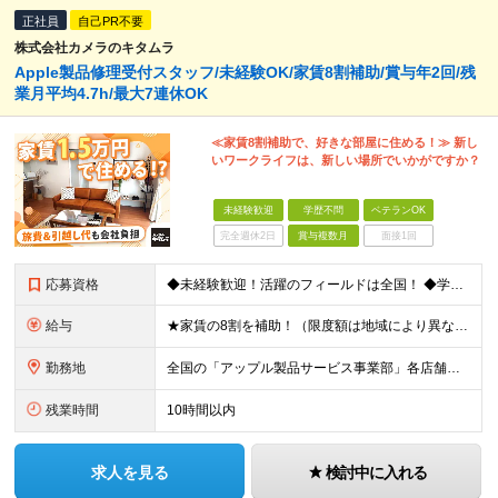
正社員
自己PR不要
株式会社カメラのキタムラ
Apple製品修理受付スタッフ/未経験OK/家賃8割補助/賞与年2回/残
業月平均4.7h/最大7連休OK
≪家賃8割補助で、好きな部屋に住める！≫ 新し
いワークライフは、新しい場所でいかがですか？
未経験歓迎
学歴不問
ベテランOK
完全週休2日
賞与複数月
面接1回
応募資格
◆未経験歓迎！活躍のフィールドは全国！ ◆学歴不問 ◆第二新卒も活躍中 ◆40歳以下の方（若年層の長期キャリア形成を図るため） ★店長候補としての採用ですので、入社3年後には店長になるイメージです！
給与
★家賃の8割を補助！（限度額は地域により異なる） ※転勤による引っ越しが発生する場合 ＝＝＝＝＝＝＝＝＝＝＝＝＝＝＝＝＝＝＝＝＝＝＝ 例えば、家賃7.5万円なら6万円は会社で負担。 あなたが支払うのは
勤務地
全国の「アップル製品サービス事業部」各店舗となります ※アップル製品サービス単独店に配属の可能性もあります ※最初の配属先は希望を最大限考慮した上で決定します ▼詳しい勤務地住所は下記URLをご確認
残業時間
10時間以内
求人を見る
検討中に入れる