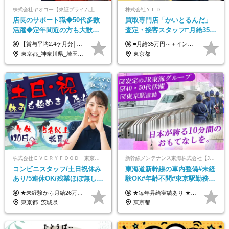
株式会社ヤオコー【東証プライム上場グループ】
株式会社ＹＬＤ
店長のサポート職◆50代多数
買取専⾨店「かいとるんだ」
活躍◆定年間近の方も大歓
査定・接客スタッフ□⽉給35万
迎！◆出勤はお昼から◆平均
円以上＋毎⽉インセン□年休
【賞与平均2.4ケ月分│決算賞与も20年以上連続で支給中！】 ＜月収例＞ 月収29万円（地域限定正社員／残業代・各種手当含む） 月収26万円（契約社員／残業代・各種手当含む） ◆月給：月給258,400円～361,500円＋残業代＋各種手当 ※給与は前職での経験、スキルを考慮し、決定します ※残業代は全額支給します ※契約社員としてご入社いただく方は、賞与額に差異あり。詳細は面接でお話しします ※試用期間3ヶ月あり。条件に変更はありません ※契約社員の場合：契約期間12カ月（更新あり） ※60歳未満でご入社いただいた方も、60歳になったタイミングで雇用形態は契約社員に切り替えとなります。
■月給35万円～＋インセンティブ＋各種手当 ※固定残業代（月45時間分87,600円～）を含む。超過した場合は別途残業代を支給いたします ※経験・年齢などを考慮の上、決定します ※試用期間3ヶ月あり（待遇に変動なし）
賞与2.4ヶ月分◆残業少なめ
120日以上□土日休み
東京都_神奈川県_埼玉県_千葉県_茨城県_栃木県_群馬県
東京都
株式会社ＥＶＥＲＹＦＯＯＤ 東京本社
新幹線メンテナンス東海株式会社【JR東海グループ】
コンビニスタッフ/土日祝休み
東海道新幹線の車内整備#未経
あり/5連休OK/残業ほぼ無し/
験OK#年齢不問#東京駅勤務
賞与年2回/トイレ掃除・夜勤
#59歳まで正社員登用可＆登用
★未経験から月給26万円スタート！ ★毎年1回（12月）の昇給＋賞与（年2回）で給与にしっかり反映！ 月給26万円＋賞与年2回＋交通費全額支給 ※リーダー・店長昇格後は基本給2万円UP＋役職手当支給 ※経験・スキルを考慮の上、決定します ※上記金額には固定残業代（21時間分・3万7300円以上）を含みます。超過分は別途全額支給します ※試用期間3ヶ月間あり（期間中の給与・待遇に差異はありません）
★毎年昇給実績あり ★入社3年で430万円も可(正社員登用された場合) ■入社時月収例：25万2840円(1万2040円×21日)＋賞与支給実績有（年2回・2025年度） 日給1万2040円 ※別途「超過勤務手当、祝繁手当、特殊手当」の支給有 ※試用期間中（2ヶ月）の待遇・雇用形態に差異はございません
無し/面接1回
実績多数！
東京都_茨城県
東京都