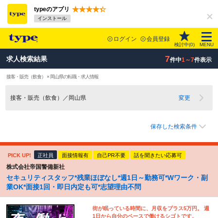
typeのアプリ
インストール
ログイン
会員登録
検討中(
0
)
MENU
7
求人検索結果
件中
1～7
件表示
接客・販売（飲食） × 岡山県の転職・求人情報
接客・販売（飲食）／岡山県
変更
保存した検索条件
PICK UP!
正社員
面接情報有
自己PR不要
話を聞きたい応募可
株式会社帝国警備新社
セキュリティスタッフ*残業ほぼなし*週1日～勤務可*Wワーク・副
業OK*面接1回・即日内定も可*志望理由不問
街が眠っている時間に、月収をプラス5万円。 週
1日から自分のペースで働けるシゴトです。