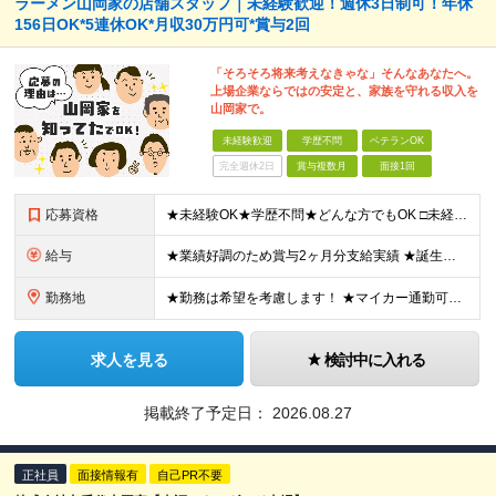
ラーメン山岡家の店舗スタッフ｜未経験歓迎！週休3日制可！年休
156日OK*5連休OK*月収30万円可*賞与2回
「そろそろ将来考えなきゃな」そんなあなたへ。
上場企業ならではの安定と、家族を守れる収入を
山岡家で。
未経験歓迎
学歴不問
ベテランOK
完全週休2日
賞与複数月
面接1回
応募資格
★未経験OK★学歴不問★どんな方でもOK □未経験・第二新卒・フリーター □ブランクがある方 □転職回数が気になる方 □飲食業界にチャレンジしたい方 「やってみたい」という気持ちがあれば、皆さん大
給与
★業績好調のため賞与2ヶ月分支給実績 ★誕生日手当など手当充実 ★年2回昇給チャンス有＆入社1年で店長昇格可 ★残業代全額支給（1分単位で支給） 【週休3日制の場合】 月給25万8,960円以上（固
勤務地
★勤務は希望を考慮します！ ★マイカー通勤可（駐車場完備） ★全国の各店舗で募集中！続々出店予定！ ～国内300店舗、47都道府県への展開を目標に出店中！～ ▼積極採用地域▼ ・中部（富山、石川、
求人を見る
検討中に入れる
掲載終了予定日：
2026.08.27
正社員
面接情報有
自己PR不要