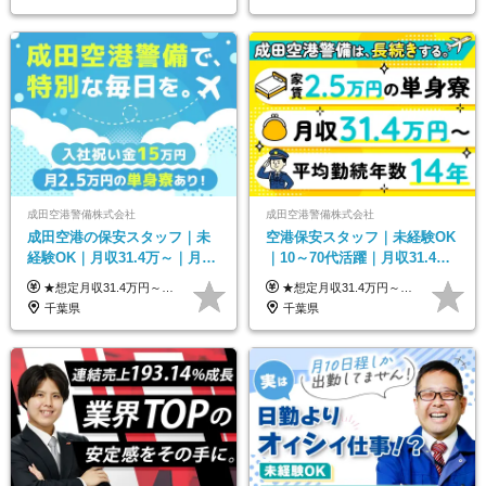
成田空港警備株式会社
成田空港警備株式会社
成田空港の保安スタッフ｜未
空港保安スタッフ｜未経験OK
経験OK｜月収31.4万～｜月
｜10～70代活躍｜月収31.4万
2.5万の単身寮｜住宅手当&家
&賞与年2回｜家族・住宅手当
★想定月収31.4万円～＋賞与年2回（59万円以上） ★入社お祝い金15万円支給 ★水道+光熱費無料の家賃がリーズナブルな社員寮(単身寮)あり！ ★住宅手当&家族手当あり 月給24万5000円以上(基本給21万1000円＋業務別手当35,000円)＋賞与年2回（賞与支給額：59万円以上を想定）＋残業代全額 ※みなし残業なし！残業代は全額支給します。 ※資格手当・深夜手当など、様々な手当をご用意しています。 ※入社お祝い金は１か月経過後、3ヶ月経過後、6ヶ月経過後に各5万円ずつ給与に加算して支給いたします。 ※指定の検定資格をお持ちの方には別途手当を支給します。入社後に取得した場合は給与に加算し支給します。 ・施設警備 1級7,000円 2級4,000円 ・交通誘導 1級7,000円 2級4,000円 ・雑踏警備 1級7,000円 2級4,000円 など
★想定月収31.4万円～＋賞与年2回（59万円以上） ★入社お祝い金15万円支給 ★水道+光熱費無料の家賃がリーズナブルな社員寮(単身寮)あり！ 月給24万5000円以上(基本給21万1000円＋業務別手当35,000円)＋賞与年2回（賞与支給額：59万円以上を想定）＋残業代全額 ※みなし残業なし！残業代は全額支給します。 ※資格手当・深夜手当など、様々な手当をご用意しています。 ※入社お祝い金は１か月経過後、3ヶ月経過後、6ヶ月経過後に各5万円ずつ給与に加算して支給いたします。 ※指定の検定資格をお持ちの方には別途手当を支給します。入社後に取得した場合は給与に加算し支給します。 ・施設警備 1級7,000円 2級4,000円 ・交通誘導 1級7,000円 2級4,000円 ・雑踏警備 1級7,000円 2級4,000円 など
族手当｜入社祝い金15万
｜光熱費0円の単身寮
千葉県
千葉県