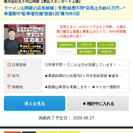
株式会社丸千代山岡家【東証スタンダード上場】
ラーメン山岡家の店長候補｜学歴/経歴不問*店長は月給41万円～*
車通勤可*駐車場完備*面接1回*賞与年2回
「店長止まり」のキャリアはもう卒業。 上場企
業の盤石な基盤と豊富なポストで、SVや本部職
への道を切り拓く！
未経験歓迎
学歴不問
ベテランOK
完全週休2日
賞与複数月
面接1回
応募資格
◎学歴不問！ ◎こんな方が活躍しています！ ・研修や制度面が整っている会社で働きたい方 ・店長やその先を目指したい方 ・給与を上げていきたい方 など □未経験・第二新卒・フリーター □ブランクがある
給与
★業績好調のため賞与2ヶ月分支給実績 ★誕生日手当など手当充実 ★年2回昇給チャンス有＆入社1年で店長昇格可 ★残業代全額支給（1分単位で支給） ■月給24万円～36万円 ※残業代全額支給（1分単位
勤務地
★勤務は希望を考慮します！ ★マイカー通勤可（駐車場完備） ★全国の各店舗で募集中！続々出店予定！ ～国内300店舗、47都道府県への展開を目標に出店中！～ ▼積極採用地域▼ ・中部（富山、石川、
求人を見る
検討中に入れる
掲載終了予定日：
2026.08.27