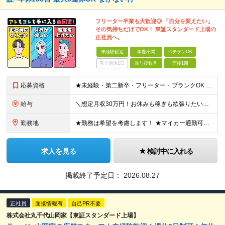
フリーター卒業も大歓迎◎ 「自分を変えたい」
その気持ちだけでOK！ 東証スタンダード上場の
正社員へ。
未経験歓迎
学歴不問
ベテランOK
完全週休2日
賞与複数月
面接1回
応募資格
★未経験・第二新卒・フリーター・ブランクOK ★学歴不問！ □転職回数が気になる方 □飲食業界にチャレンジしたい方 「やってみたい」という気持ちがあれば、皆さん大歓迎です♪ ◎こんな方が活躍して
給与
＼想定月収30万円！お休みも稼ぎも欲張りたい方にピッタリ！／ ★業績好調のため賞与2ヶ月分支給実績 ★誕生日手当など手当充実 ★年2回昇給チャンス有 ★残業代全額支給（1分単位で支給） 月給25万
勤務地
★勤務は希望を考慮します！ ★マイカー通勤可（駐車場完備） ★全国の各店舗で募集中！続々出店予定！ ～国内300店舗、47都道府県への展開を目標に出店中！～ ▼積極採用地域▼ ・中部（富山、石川、
求人を見る
検討中に入れる
掲載終了予定日：
2026.08.27
正社員
面接情報有
自己PR不要
株式会社丸千代山岡家【東証スタンダード上場】