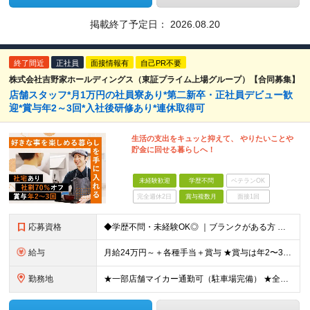
掲載終了予定日：
2026.08.20
終了間近
正社員
面接情報有
自己PR不要
株式会社吉野家ホールディングス（東証プライム上場グループ）【合同募集】
店舗スタッフ*月1万円の社員寮あり*第二新卒・正社員デビュー歓
迎*賞与年2～3回*入社後研修あり*連休取得可
生活の支出をキュッと抑えて、 やりたいことや
貯金に回せる暮らしへ！
未経験歓迎
学歴不問
ベテランOK
完全週休2日
賞与複数月
面接1回
応募資格
◆学歴不問・未経験OK◎ ｜ブランクがある方 ｜転職回数が気になる方 ｜飲食業界にチャレンジしたい方 ｜副業OK どんな方も大歓迎！「やってみたい」という気持ちがあればOKです◎
給与
月給24万円～＋各種手当＋賞与 ★賞与は年2〜3回支給 （7月・12月の年2回＋会社業績により2月に決算賞与あり） ★家賃1万円の格安寮や70%オフの食事補助により、毎月の支出を大幅に抑えられます。
勤務地
★一部店舗マイカー通勤可（駐車場完備） ★全国の各店舗で募集中！続々出店予定！ ■首都圏エリア 埼玉、千葉、東京、神奈川、山梨 ■北日本エリア 北海道、青森、岩手、宮城、秋田、山形、福島、茨城、栃