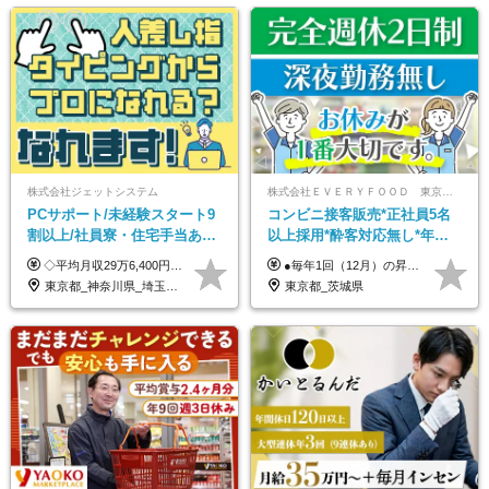
株式会社ジェットシステム
株式会社ＥＶＥＲＹＦＯＯＤ 東京本社
PCサポート/未経験スタート9
コンビニ接客販売*正社員5名
割以上/社員寮・住宅手当あり/
以上採用*酔客対応無し*年休
正社員デビューOK/20代～30
120日～*創業59年の安定基盤*
◇平均月収29万6,400円(各種手当含む) ◇住宅手当⇒最大家賃の半額支給 ◇賞与年2回支給 ■月給22万5,000円以上＋地域手当＋時間外手当＋住宅手当＋家族手当 ※経験やスキルに応じて給与を決定します ※試用期間2ヶ月あり（期間内は時給1,060円以上となります） └地域により上がる可能性があり／例：東京都時給1,370円 └その他待遇に差異なし ＜モデル月収例＞ 1年目：296,400円 3年目：320,000円 【固定残業代について】 なし（残業代は、実際の労働時間に応じて別途全額支給）
●毎年1回（12月）の昇給で給与にしっかり反映！ ●賞与年2回あり（6月・12月） 月給26万円＋賞与年2回＋交通費全額支給 役職の有無にかかわらず、日々の頑張りは正当に評価します！ リーダー・店長昇格後は等級に合わせて給与UP＋役職手当があるので、 納得感を持って働くことができます◎ ※経験・スキルを考慮の上、決定します ※上記金額には固定残業代（21時間分・3万7300円以上）を含みます。超過分は別途全額支給します ※試用期間3ヶ月間あり（期間中の給与・待遇に差異はありません）
代活躍中/全国募集
コンビニ経験者優遇
東京都_神奈川県_埼玉県_千葉県_大阪府_愛知県_北海道_青森県_岩手県_宮城県_秋田県_山形県_福島県_茨城県_群馬県_新潟県_山梨県_長野県_富山県_石川県_静岡県_岐阜県_三重県_兵庫県_京都府_滋賀県_奈良県_和歌山県_広島県_岡山県_鳥取県_島根県_山口県_徳島県_香川県_愛媛県_高知県_福岡県_熊本県_佐賀県_長崎県_大分県_宮崎県_沖縄県
東京都_茨城県