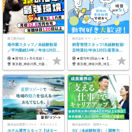
第工株式会社
株式会社 ケー・エー・シー
港作業スタッフ／未経験歓迎
飼育管理スタッフ/未経験歓迎/
／平均勤続14年／年休120日以
定時退社/年休120日/産育休実
上／食事手当・家族手当あり
績あり/連休取得OK/賞与年2
★賞与5.1ヶ月分支給！ ★入社3年目・30代で年収730万円の先輩も活躍中！ ★入社1年目・20代で月収29万円の実績あり 月給：22.5万円～30.5万円＋各種手当＋賞与年2回＋残業代全額支給 ※経験・能力などを考慮のうえ決定します ※上記月給には食事手当(5000円／月）を含みます ※残業代は分単位で100％支給いたします ※試用期間3ヶ月。その間の給与・待遇に差異はありません 【月収例】 ◆33.5万円／31歳 入社7か月 ◆38.5万円／32歳 入社1年目 ◆48.4万円／44歳 入社12年目 ※経験・能力などを考慮のうえ決定 ※月収・給与例には休日手当も含みます 【手当詳細】 ◆交通費規定支給（上限3万5000円／月） ◆時間外手当全額支給 ◆休日出勤手当 ◆港湾住宅あり（1R・2万円台～） ◆資格取得支援制度：全額負担 ◆地域手当：関東地区1万円／月
★賞与年2回あり★ 【未経験の方】月給20万7,750円～＋賞与年2回＋残業代全額支給＋交通費支給 【生物系大卒の方】月給21万3,750円～＋賞与年2回＋残業代全額支給＋交通費支給 ★手当が充実★ ・資格手当（実験動物技術者2級：月3,000円、1級：月7,000円） ・家族手当 ・住宅費用補助（転居を伴う転勤の場合：最大5年間支給） ・残業代全額支給 ※入社5年目程度で賞与4.6ヶ月分の支給実績あり ※月給の金額は、能力やスキルを考慮して決定します ※試用期間6ヶ月あり（雇用形態・給与・待遇に差異なし）
／賞与5.1ヶ月分
回/急募求人
東京都_神奈川県_大阪府_愛知県_兵庫県
東京都_神奈川県_埼玉県_大阪府_愛知県_茨城県_三重県_京都府_佐賀県
株式会社星野リゾート・マネジメント
株式会社RCS 採用チーム
ホテル運営スタッフ【UIター
SV（未経験歓迎）｜調整力・