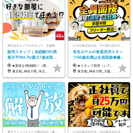
株式会社カメラのキタムラ 店舗事業部【カメラのキタムラ】
C-TEC株式会社/B・TEC株式会社/S・TEC株式会社【合同募集】
販売スタッフ｜未経験OK/残
有名ホテルの食器洗浄スタッ
業月平均4.7h/最大7連休取得
フ/60歳未満は全員面接◆書類
可/全国募集/家賃8割を会社が
選考なし◆ブランクOK◆月25
★家賃を8割補助！（限度額は地域により異なる） ※転勤による引っ越しが発生する場合 ＝＝＝＝＝＝＝＝＝＝＝＝＝＝＝＝＝＝＝＝＝＝＝ 例えば、家賃7.5万円なら6万円は会社で負担。 あなたが支払うのは、たったの1.5万円です！ 年間では自己負担額が約72万ほどお得になります！ ＝＝＝＝＝＝＝＝＝＝＝＝＝＝＝＝＝＝＝＝＝＝＝ 月給22万8,700円～26万3,100円＋賞与年2回（初回の支給は当社規定による）＋残業手当 ＜実際の給与例＞ *24歳:月給23万4,700円＋賞与年2回（初回の支給は当社規定による）＋残業手当＋諸手当 ※上記はあくまで参考月給です。ご経歴・年齢を考慮し、当社規定により決定します ※評価により昇給あり ※残業代は別途支給あり ※試用期間2ヶ月あり（期間中の給与・待遇に差異はありません） 【実在する社員の年収モデル】 年収530万円（30歳） 年収820万円（40歳） 【入社時の想定年収】 330万円～900万円
★スタッフ管理（シフト調整など）の経験があれば【月給28万円以上】 ★賞与支給実績：基本給の2ヶ月分～3ヶ月分 ＝＝ライフスタイルに合わせて働き方を選べます＝＝ ■正社員 ＜未経験者＞月給25万円～35万円＋賞与年2回 ＜経験者＞月給28万円～35万円＋賞与年2回 ※経験やスキルに応じて決定します ※残業代全額支給 ※試用期間（3ヶ月間）中の雇用形態や待遇に差異はありません ※正社員の場合、転勤の可能性あり ■契約社員 月給22万円～＋残業代全額支給 ※契約社員の場合、賞与の支給および転勤の可能性はありません ※勤務時間や勤務日数の希望があればご相談に応じます ※試用期間なし ※契約の更新 有(勤務状況により判断する) 更新上限 有(通算契約期間の上限 1年/更新回数の上限 なし)
負担/賞与年2回
万～ ◆40～50代活躍
東京都_神奈川県_埼玉県_千葉県_大阪府_愛知県_北海道_青森県_宮城県_秋田県_山形県_茨城県_群馬県_新潟県_長野県_富山県_静岡県_三重県_兵庫県_京都府_広島県_岡山県_鳥取県_山口県_徳島県_香川県_愛媛県_福岡県_熊本県_佐賀県_長崎県_大分県_宮崎県_鹿児島県
東京都_神奈川県_大阪府_愛知県_北海道_京都府_福岡県_沖縄県
東宝ファシリティーズ株式会社（東宝株式会社100％出資）
C-TEC株式会社/B・TEC株式会社/S・TEC株式会社【合同募集】