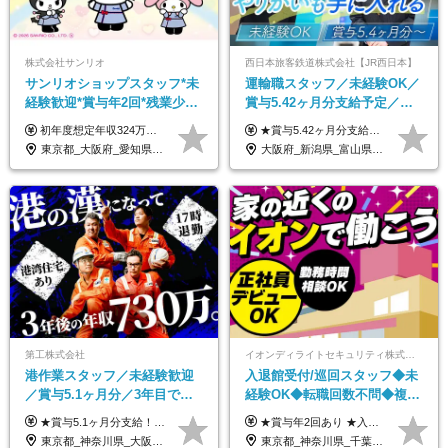
株式会社サンリオ
西日本旅客鉄道株式会社【JR西日本】
サンリオショップスタッフ*未
運輸職スタッフ／未経験OK／
経験歓迎*賞与年2回*残業少な
賞与5.42ヶ月分支給予定／残
め*産育休取得実績豊富*可愛
業月11h程／年休119日+有給
初年度想定年収324万円～690万円！ ◆全国一律 月給230,000円～＋賞与＋通勤手当＋役職手当＋時間外手当 《手当充実！》 ＊昇給/年1回 ＊賞与/年2回（7月/12月） ＊通勤手当：交通費支給（規定あり） ＊時間外手当 ＊販売職手当 ＊役職手当 《キャリアパス》 ▼店長（32歳）／年収400万円 ▼トレーナー（37歳）／年収500万円 ▼SV（40歳）／年収570万円 ※SVとして活躍された場合、574万円以上に昇給も目指せます。 日頃のお店での頑張りをしっかり評価する体制を整えており、 ご自身の努力次第で昇給する制度を用意しています！ 《ゆくゆくは・・・》 ■店舗スタッフをとりまとめ、お店づくりを主体で行う店長へ ■複数店舗を統括するトレーナーへとキャリアアップ ■様々な規模の店舗を経験しSVとして活躍した後は、本社の教育担当や店舗支援を担う本部スタッフとして活躍いただけます。 ※経験・能力を考慮の上、当社規定により優遇いたします。 ※入社日から6カ月間の試用期間あり。その間の待遇に差異はありません。
★賞与5.42ヶ月分支給予定あり！ （大卒以上）月給24万1,692円～39万5,780円＋各種手当＋賞与2回 （高卒以上）月給22万2,662円～39万5,780円＋各種手当＋賞与2回 ※上記は2025年度新卒支払額（京阪神地区）となります ※勤務地・学歴で異なり、ご経験・能力等をふまえた金額を加算します ※残業代は別途全額支給します ※当社規程に基づき決定します ※試用期間あり（3ヶ月／待遇に変更はありません） ※基本給以外の諸手当として扶養・職務・時間外・通勤手当等を支給します ※京阪神地区以外の勤務地の場合 月給（大卒）23万0,706円～／月給（高卒）21万2,541円～となります
い制服*社割有
平均18.7日
東京都_大阪府_愛知県_北海道_栃木県_静岡県_兵庫県_京都府_福岡県
大阪府_新潟県_富山県_石川県_福井県_三重県_兵庫県_京都府_滋賀県_奈良県_和歌山県_広島県_岡山県_鳥取県_島根県_山口県_福岡県
第工株式会社
イオンディライトセキュリティ株式会社（イオングループ）
港作業スタッフ／未経験歓迎
入退館受付/巡回スタッフ◆未
／賞与5.1ヶ月分／3年目で年
経験OK◆転職回数不問◆複数
収730万円も可／食事手当あり
勤務地で募集中◆ブランクあ
★賞与5.1ヶ月分支給！ ★入社3年目・30代で年収730万円の先輩も活躍中！ ★入社1年目・20代で月収29万円の実績あり 月給：22.5万円～30.5万円＋各種手当＋賞与年2回＋残業代全額支給 ※経験・能力などを考慮のうえ決定します ※上記月給には食事手当(5000円／月）を含みます ※残業代は分単位で100％支給いたします ※試用期間3ヶ月。その間の給与・待遇に差異はありません 【月収例】 ◆33.5万円／31歳 入社7か月 ◆38.5万円／32歳 入社1年目 ◆48.4万円／44歳 入社12年目 ※経験・能力などを考慮のうえ決定 ※月収・給与例には休日手当も含みます 【手当詳細】 ◆交通費規定支給（上限3万5000円／月） ◆時間外手当全額支給 ◆休日出勤手当 ◆港湾住宅あり（1R・2万円台～） ◆資格取得支援制度：全額負担 ◆地域手当：関東地区1万円／月
★賞与年2回あり ★入社祝い金3万円支給 ★出産祝い金や育児支援金などの手当も充実！ ≪給与モデル≫ 【東京】基本給27万2780円/月給＋時間外手当（25h） 【愛知】基本給25万4990円/月給＋時間外手当（25h） 【大阪】基本給25万4990円/月給＋時間外手当（25h） 【福岡】基本給23万7200円/月給＋時間外手当（25h） -------------- ▽各地の給与は下記をご確認ください！ ■北海道 月給20万円～ ■東北 月給20万円～ ■北関東 埼玉／月給22万5000円～ 茨城・群馬・新潟／月給20万円～ ■南関東 東京・神奈川／月給23万円～ 千葉／月給22万5000円～ 山梨／月給20万円～ ■中部 愛知／月給21万5000円～ 長野・岐阜・三重／月給20万円～ ■関西 大阪／月給21万5000円～ 京都・兵庫／月給21万円～ 滋賀・奈良／月給20万円～ ■中四国 岡山・山口・四国・広島／月給20万円～ ■九州 福岡・鹿児島・長崎／月給20万円～
／年休120日以上
りOK◆室内業務がメイン
東京都_神奈川県_大阪府_愛知県_兵庫県
東京都_神奈川県_千葉県_北海道_福島県_長野県_岐阜県_三重県_京都府_福岡県