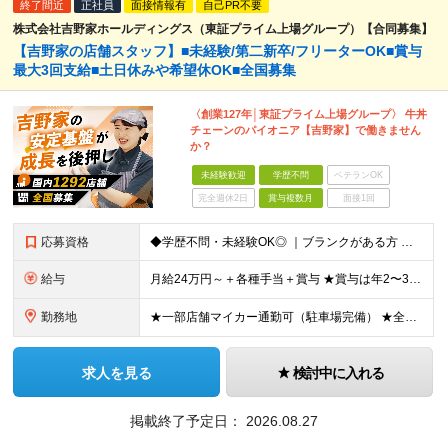
終了間近
正社員
面接情報有
自己PR不要
株式会社吉野家ホールディングス（東証プライム上場グループ）【合同募集】
【吉野家の店舗スタッフ】■未経験/第二新卒/フリーターOK■賞与
最大3回支給■土日休みや希望休OK■全国募集
〈創業127年│東証プライム上場グループ〉 牛丼
チェーンのパイオニア【吉野家】で働きません
か？
未経験歓迎
学歴不問
ベテランOK
完全週休2日
賞与複数月
面接1回
応募資格
◆学歴不問・未経験OK◎ ｜ブランクがある方 ｜転職回数が気になる方 ｜飲食業界にチャレンジしたい方 ｜副業OK どんな方も大歓迎！「やってみたい」という気持ちがあればOKです◎
給与
月給24万円～＋各種手当＋賞与 ★賞与は年2〜3回支給 （7月・12月の年2回＋会社業績により2月に決算賞与あり） ★家賃1万円の格安寮や70%オフの食事補助により、毎月の支出を大幅に抑えられます。
勤務地
★一部店舗マイカー通勤可（駐車場完備） ★全国の各店舗で募集中！続々出店予定！ ■首都圏エリア 埼玉、千葉、東京、神奈川、山梨 ■北日本エリア 北海道、青森、岩手、宮城、秋田、山形、福島、茨城、栃
求人を見る
検討中に入れる
掲載終了予定日：
2026.08.27