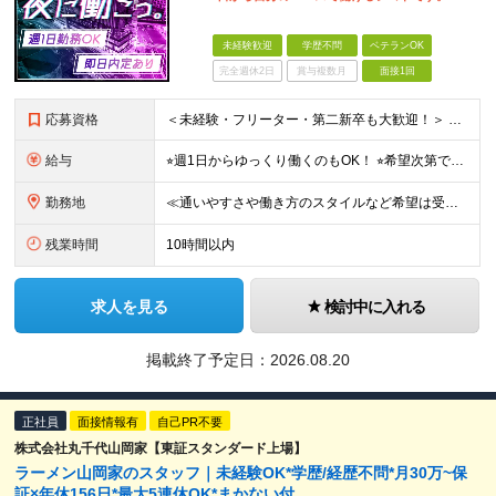
未経験歓迎
学歴不問
ベテランOK
完全週休2日
賞与複数月
面接1回
応募資格
＜未経験・フリーター・第二新卒も大歓迎！＞ ※学歴不問 ★堅苦しい志望動機は必要なし！ ★コミュ力に自信がなくてもOK！ ★特別な資格や専門知識は必要ありません！ 【こんな想いをお持ちの方はぜひ
給与
⭐︎週1日からゆっくり働くのもOK！ ⭐︎希望次第で収入UPも可能！ 当務（当直）／日給21,450円～24,700円 長夜勤／日給13,650円～15,275円 ※支給方法※ 15日締め、25日
勤務地
≪通いやすさや働き方のスタイルなど希望は受け入れます！》 ★転居を伴う転勤なし ★直行直帰が基本 ★駅チカ・オープニング案件も多数 ・希望に応じて東京都内近郊、ほか神奈川・千葉・埼玉も含め、配属先を
残業時間
10時間以内
求人を見る
検討中に入れる
掲載終了予定日：
2026.08.20
正社員
面接情報有
自己PR不要
株式会社丸千代山岡家【東証スタンダード上場】
ラーメン山岡家のスタッフ｜未経験OK*学歴/経歴不問*月30万~保
証×年休156日*最大5連休OK*まかない付