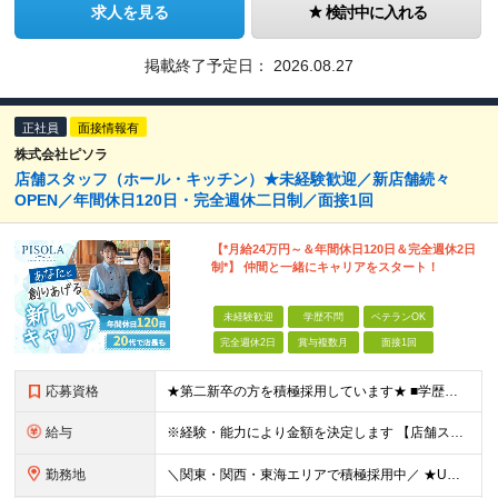
求人を見る
検討中に入れる
掲載終了予定日：
2026.08.27
正社員
面接情報有
株式会社ピソラ
店舗スタッフ（ホール・キッチン）★未経験歓迎／新店舗続々
OPEN／年間休日120日・完全週休二日制／面接1回
【*月給24万円～＆年間休日120日＆完全週休2日
制*】 仲間と一緒にキャリアをスタート！
未経験歓迎
学歴不問
ベテランOK
完全週休2日
賞与複数月
面接1回
応募資格
★第二新卒の方を積極採用しています★ ■学歴不問 ■業種・職種とも未経験OK！ ＼店長やエリアマネージャーの経験がある方は即戦力として／ 【ブランク・未経験の方も大歓迎】 大切なのは、スタッフや
給与
※経験・能力により金額を決定します 【店舗スタッフスタート】 ■月給24万3000円～ ※上記金額には固定残業代（19時間分／29,300円）を含む。 ※上記を超える時間外労働分は追加で支給 ※引
勤務地
＼関東・関西・東海エリアで積極採用中／ ★U・Iターン歓迎！ ★住居手当有り（規定あり） ★WEB面接1回のみ！ ★現在のお住まいから引っ越しが必要な場合には、 住居取得にかかる初期費用・引っ越し