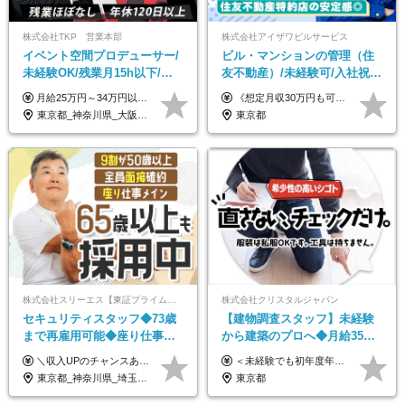
株式会社TKP 営業本部
株式会社アイザワビルサービス
イベント空間プロデューサー/
ビル・マンションの管理（住
未経験OK/残業月15h以下/豊
友不動産）/未経験可/入社祝い
富な福利厚生/全国募集/平均有
金10万円/月収30万円可/40～
月給25万円～34万円以上＋各種手当＋残業代＋賞与年2回（昨年度2～4ヶ月分） 初年度想定年収：350万円～ ＜クラス・経験別の月給目安＞ ■メンバークラス：月給25万円以上 ■店長やSVなどのマネジメント経験者：月給30万円～スタート可 ■リーダークラス：月給34万円以上 ※月給は配属エリア・経験・能力を考慮して決定します（前職の経験・収入をお聞かせください）。 ※上記にはみなし残業手当20～30時間分（メンバー：3万1134円以上、経験5年以上：5万2448円以上、リーダー：5万9441円以上）を含みます。 ※超過分は別途支給いたします。
《想定月収30万円も可能！/想定年収380万円》 ■月給24万5000円以上＋賞与年2回(2カ月/2025年実績)＋時間外手当＋資格手当＋役職手当＋交通費 ………… ≪昇給、賞与、および各種諸手当について≫ ◇入社お祝い金（10万円 ※3カ月精勤後支給） ◇昇給/年1回 ◇賞与/年2回(2カ月/2025年実績) ◇時間外手当 ◇資格手当 └・ビル設備管理技能士1級（1万円/月） ・ビル設備管理技能士2級（5000円/月） ・建築物環境衛生管理技術者（1万円/月） ・防火管理技能者（3000円/月） ・消防設備士乙4類（3000円/月） 他 ◇役職手当 └・班長/サブリーダー/リーダー（5000円～2万円/月） ◇物件手当（最大2万円 ※物件により異なる） ◇退職金あり ※経験・年齢・能力を考慮した上、当社規定により優遇いたします。 ※3カ月の試用期間あり。その間の給与や福利厚生に差異はありません。 《モデル年収》 ・入社1年/35歳：年収380万円 ・入社3年/38歳：年収400万円
給取得日数14.9日
50代活躍/S102
東京都_神奈川県_大阪府_愛知県_北海道_宮城県_静岡県_京都府_広島県_福岡県
東京都
株式会社スリーエス【東証プライム上場グループ】
株式会社クリスタルジャパン
セキュリティスタッフ◆73歳
【建物調査スタッフ】未経験
まで再雇用可能◆座り仕事中
から建築のプロへ◆月給35万
心◆東証プライム上場G◆応
円～＋賞与年2回◆官公庁・
＼収入UPのチャンスあり◎昇給も可能です！／ ◆正社員 月給(地域による）＋グレード手当、深夜手当、残業代（全額支給）等の各種手当＋賞与年2回 ＜東京都／神奈川県（横浜市）＞ 月給21万4000円～27万円 ＜埼玉県／千葉県＞ 月給19万90000円～25万1000円 ＜栃木県／茨城県／山梨県＞ 月給18万4000円～23万6000円 【試用期間】 正社員：3ヵ月 アルバイト：なし ※試用期間と本採用後の給与・待遇に差異はありません ※グレード手当、深夜手当の詳細額は面接にてご案内させていただきます ※正社員は60歳定年のため、60代の方は嘱託社員での採用です。給与条件は嘱託給与となり、退職金と賞与がありません ＼正社員は「グレード認定制」という評価あり！制度勤続年数等に応じて入社時から手当を支給／ ◆グレードI：＋2000円（入社時～） ◆グレードII：＋5000円（在籍1年以上＆当社基準に当てはまる方） ◆グレードIII：＋1万円（社内試験の合格者） ◆アルバイト・パート 東京都:時給1226円 神奈川県:時給1225円 千葉県：時給1140円 埼玉県:時給1141円 栃木県:1068円 茨城県:1074円 山梨県:1052円
＜未経験でも初年度年収490万円～＞ ◆月給35万円～65万円＋賞与年2回（7月・12月） 【なぜ未経験に35万円を払えるのか】 UR都市機構様・日本郵政様・官公庁との直取引で中間マージンがなく、修繕・緊急対応だけで年4,000～5,000件。仕事が途切れない基盤があるため、調査を担う人材に相応の給与を支払えます。 【昇給について】 年齢や社歴ではなく、成長と貢献に応じて昇給する仕組みです。1回の昇給で年収100万円UPした社員もいます。 ※経験・スキルに応じて加給・優遇いたします ※試用期間3ヶ月（その間の給与・待遇に差異はありません） ※上記月給には、固定残業代（月45時間分／8.8万円～16.5万円）を含みます。超過分は別途全額支給します ※実際の残業は月平均10時間程度です。固定残業代は残業の有無にかかわらず全額支給します 【固定残業代について】 固定残業45時間分（88,000円～165,000円）を含む ※超過分は別途全額支給
募者全員面接◆賞与年2回
UR直取引◆残業月10h
東京都_神奈川県_埼玉県_千葉県_茨城県_栃木県_山梨県
東京都