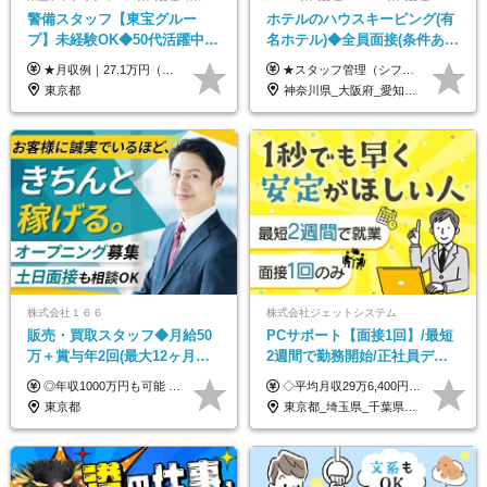
警備スタッフ【東宝グルー
ホテルのハウスキーピング(有
プ】未経験OK◆50代活躍中
名ホテル)◆全員面接(条件あ
◆1勤務で2日分休み◆8割が座
り)◆未経験OK◆リゾート地
★月収例｜27.1万円（月給+残業代2.4万円+資格手当0.2万円+家族手当0.85万円） ★賞与年2回＆充実した手当あり！ ■月給23万6,500円～＋賞与年2回＋各種手当 ┗月給には職務手当19,500円、調整手当15,000円、住宅手当18,500円、契約社員手当1,500円を含みます ※試用期間4ヶ月(期間中の給与・待遇の差異はありません) ━━━━━━━━━━ 各種手当も充実！ ━━━━━━━━━━ ★家族手当 ★役付手当 ★資格手当 ★年末年始勤務手当 ★交通費支給（月5万円以内／6ヶ月分の定期代を支給） ★残業・深夜残業手当（全額支給） ━━━━━━━━━━ 給与支給日は毎月25日です ━━━━━━━━━━ 例：1月1日付入社の場合 1月25日に基本給+変動しない手当を支給 2月25日に前月分の残業手当など変動する手当を支給
★スタッフ管理（シフト調整など）の経験があれば【月給28万円以上】 ★賞与支給実績：基本給の2ヶ月分～3ヶ月分 ＝＝ライフスタイルに合わせて働き方を選べます＝＝ ■正社員 ＜未経験者＞月給25万円(寮なしの場合)～35万円＋賞与年2回 ＜経験者＞月給28万円～35万円＋賞与年2回 ※寮をご利用の場合は月給22万円～ ※経験やスキルに応じて決定します ※残業代全額支給 ※試用期間（3ヶ月間）中の雇用形態や待遇に差異はありません ※正社員の場合、転勤の可能性あり ■契約社員 月給22万円～＋残業代全額支給 ※契約社員の場合、賞与の支給および転勤の可能性はありません ※勤務時間や勤務日数の希望があればご相談に応じます ※試用期間なし ※契約の更新 有(勤務状況により判断する) 更新上限 有(通算契約期間の上限 1年/更新回数の上限 なし)
り仕事◆賞与年2回
も選べる◆月25万円
東京都
神奈川県_大阪府_愛知県_北海道_兵庫県_京都府_広島県_福岡県_大分県_宮崎県_鹿児島県_沖縄県
株式会社１６６
株式会社ジェットシステム
販売・買取スタッフ◆月給50
PCサポート【面接1回】/最短
万＋賞与年2回(最大12ヶ月分
2週間で勤務開始/正社員デビ
支給)◆前職給与保証◆年収
ュー歓迎/未経験9割以上/社員
◎年収1000万円も可能 ◎複雑な条件やノルマは一切なし！ 頑張った分だけシンプルに還元される給与体系です。 経験者の方には「前職給与保証」をお約束します！ ■月給50万円～80万円（役職手当を含む） ★平均月収：60～70万円程度 ★「〇件以上で支給」といった複雑な条件やノルマの縛りは一切ありません。 お客様に寄り添い、利益が出た分はしっかりとあなたの給与へ還元します！ ※経験・能力を考慮のうえ決定します。 ※試用期間3ヶ月あり。その間の待遇・給与に差異はありません。 ※上記の金額は固定残業代（20時間/5万円～）含んだ金額です。 超過分は別途記載します。
◇平均月収29万6,400円(各種手当含む) ◇住宅手当⇒最大家賃の半額支給 ◇賞与年2回支給 ■月給22万5,000円以上＋地域手当＋時間外手当＋住宅手当＋家族手当 ※経験やスキルに応じて給与を決定します ※試用期間2ヶ月あり（期間内は時給1,060円以上となります） └地域により上がる可能性があり／例：東京都時給1,370円 └その他待遇に差異なし ＜モデル月収例＞ 1年目：296,400円 3年目：320,000円 【固定残業代について】 なし（残業代は、実際の労働時間に応じて別途全額支給）
1000万可◆オープニング
寮・住宅手当あり
東京都
東京都_埼玉県_千葉県_愛知県_北海道_群馬県_長野県_富山県_石川県_静岡県_香川県_高知県_熊本県_長崎県_沖縄県