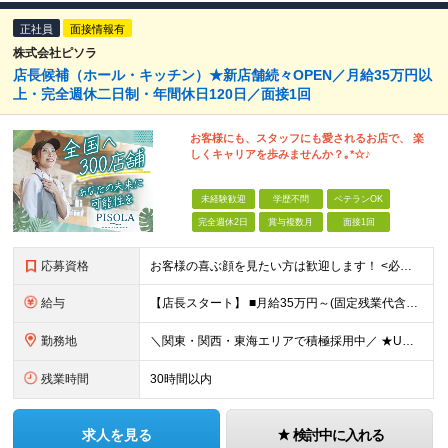
正社員
面接情報有
株式会社ピソラ
店長候補（ホール・キッチン）★新店舗続々OPEN／月給35万円以
上・完全週休二日制・年間休日120日／面接1回
お客様にも、スタッフにも愛されるお店で、 楽
しくキャリアを歩みませんか？｡*☆♪
未経験歓迎
学歴不問
ベテランOK
完全週休2日
賞与複数月
面接1回
応募資格
お客様の喜ぶ顔を見たい方は歓迎します！ <必須条件> ☆学歴不問 ☆飲食業での店長やマネージメント経験をお持ちの方（業種・年数不問） <歓迎条件> ☆何らかの業種での店長・マネージャーの経験 ☆て
給与
【店長スタート】 ■月給35万円～(固定残業代含む) ※給与額は経験と能力を考慮の上、決定いたします。 ※固定残業代は、時間外労働の有無に関わらず19時間分を、月42,200円支給 ※上記を超える時
勤務地
＼関東・関西・東海エリアで積極採用中／ ★U・Iターン歓迎！ ★住居手当有り（規定あり） ★WEB面接1回のみ！ ★現在のお住まいから引っ越しが必要な場合には、 住居取得にかかる初期費用・引っ越し
残業時間
30時間以内
求人を見る
検討中に入れる