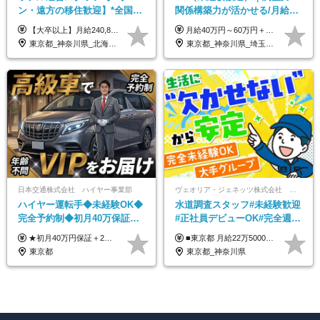
ン・遠方の移住歓迎】*全国募
関係構築力が活かせる/月給40
集*週休3日/年休161日可*未経
万円以上/30～40代活躍中/6か
【大卒以上】月給240,800円以上+賞与2回+各種手当 【短大・専門学校卒】月給204,400円以上+賞与2回+各種手当 【上記以外】月給187,000円以上+賞与2回+各種手当 ※経験、資格、能力等を考慮の上、決定いたします ※残業代全額支給 ※試用期間3ヶ月（条件変更なし）
月給40万円～60万円＋各種手当＋業績賞与 ◎経験や能力等を考慮し、優遇いたします！ ◎成果により業績賞与を年2回支給します！ 上記月給には、固定残業代として 「60,800円～95,000円（28時間分）」を含む。 超過分は別途全額支給します。
験OK*新規開業あり
月間の研修充実
東京都_神奈川県_北海道_青森県_山形県_福島県_栃木県_群馬県_山梨県_長野県_石川県_静岡県_岐阜県_京都府_広島県_島根県_山口県_高知県_長崎県_大分県_鹿児島県_沖縄県
東京都_神奈川県_埼玉県_千葉県_大阪府_愛知県_北海道_青森県_岩手県_宮城県_秋田県_山形県_福島県_茨城県_栃木県_群馬県_新潟県_山梨県_長野県_富山県_石川県_福井県_静岡県_岐阜県_三重県_兵庫県_京都府_滋賀県_奈良県_和歌山県_広島県_岡山県_鳥取県_島根県_山口県_徳島県_香川県_愛媛県_高知県_福岡県_熊本県_佐賀県_長崎県_大分県_宮崎県_鹿児島県_沖縄県
日本交通株式会社 ハイヤー事業部
ヴェオリア・ジェネッツ株式会社 関東支店 東京業務課
ハイヤー運転手◆未経験OK◆
水道調査スタッフ#未経験歓迎
完全予約制◆初月40万保証◆
#正社員デビューOK#完全週休
平均年収600万◆約4ヶ月研修
2日制#年休125日#資格取得支
★初月40万円保証＋2～6ヶ月目35万円保証 ★平均年収600万円 月給236,000円（一律手当含む）＋運転手当（運転した時間に応じて支給）＋残業代＋賞与年2回 ※基礎研修期間（10日間）は日給1万円を支給します ※試用期間中（3ヶ月）の給与・待遇に差異はありません ※残業代は全額支給します
■東京都 月給22万5000円（東京地域手当3万円含）～25万円＋残業代全額支給＋各種手当 ■神奈川県 月給19万5000円～24万円＋残業代全額支給＋各種手当 ※年齢・経験を考慮し決定 ※試用期間3ヶ月（期間中の給与・待遇に差異はありません） ◆通勤手当あり（全額支給） ◆昇給年1回、賞与年2回。世界最大級の環境企業グループならではの安定した給与体系です。
あり◆運転は1日4hほど
援有#社員数千人以上
東京都
東京都_神奈川県