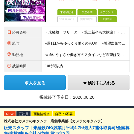
未経験歓迎
学歴不問
ベテランOK
完全週休2日
賞与複数月
面接1回
応募資格
＜未経験・フリーター・第二新卒も大歓迎！＞ ※学歴不問 ★堅苦しい志望動機は必要なし！ ★コミュ力に自信がなくてもOK！ ★特別な資格や専門知識は必要ありません！ 【こんな想いをお持ちの方はぜひ
給与
⭐︎週1日からゆっくり働くのもOK！ ⭐︎希望次第で収入UPも可能！ 当務（当直）／日給21,450円～24,700円 長夜勤／日給13,650円～15,275円 ※支給方法※ 15日締め、25日
勤務地
≪通いやすさや働き方のスタイルなど希望は受け入れます！》 ★転居を伴う転勤なし ★直行直帰が基本 ★駅チカ・オープニング案件も多数 ・希望に応じて東京都内近郊、ほか神奈川・千葉・埼玉も含め、配属先を
残業時間
10時間以内
求人を見る
検討中に入れる
掲載終了予定日：
2026.08.20
NEW
正社員
面接情報有
自己PR不要
株式会社カメラのキタムラ 店舗事業部【カメラのキタムラ】
販売スタッフ｜未経験OK/残業月平均4.7h/最大7連休取得可/全国募
集/家賃8割を会社が負担/賞与年2回