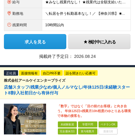
給与
★みなし残業代なし！ ★残業代は全額支給いたします◎ 【月給】23万円～35万円＋残業代＋賞与年2回 ※経験・年齢・能力などを考慮の上、決定します。 ※残業代は1分単位で全額支給します。 ※試用期間
勤務地
＼転居を伴う転勤基本なし！／ 【神奈川県】 ■ロデオドライブ元町本店 横浜市中区元町4-169 ■ロデオドライブ横浜関内店 横浜市中区羽衣町1-2-8 銀泉関内ビル1-3F ■ロデオドライブ T
残業時間
10時間以内
求人を見る
検討中に入れる
掲載終了予定日：
2026.08.24
正社員
面接情報有
自己PR不要
話を聞きたい応募可
株式会社アールケイエンタープライズ
店舗スタッフ/残業少なめ/個人ノルマなし/年休125日/未経験スター
ト8割/入社初日から有休付与
「数字」ではなく「目の前のお客様」と向き合
う。 年休125日×残業月10h程度のゆとりある環境
で本物の接客を。
未経験歓迎
学歴不問
ベテランOK
完全週休2日
賞与複数月
面接1回