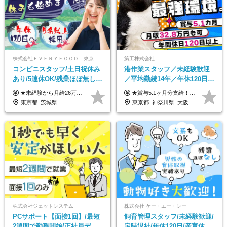
株式会社ＥＶＥＲＹＦＯＯＤ 東京本社
第工株式会社
コンビニスタッフ/土日祝休み
港作業スタッフ／未経験歓迎
あり/5連休OK/残業ほぼ無し/
／平均勤続14年／年休120日以
賞与年2回/トイレ掃除・夜勤
上／食事手当・家族手当あり
★未経験から月給26万円スタート！ ★毎年1回（12月）の昇給＋賞与（年2回）で給与にしっかり反映！ 月給26万円＋賞与年2回＋交通費全額支給 ※リーダー・店長昇格後は基本給2万円UP＋役職手当支給 ※経験・スキルを考慮の上、決定します ※上記金額には固定残業代（21時間分・3万7300円以上）を含みます。超過分は別途全額支給します ※試用期間3ヶ月間あり（期間中の給与・待遇に差異はありません）
★賞与5.1ヶ月分支給！ ★入社3年目・30代で年収730万円の先輩も活躍中！ ★入社1年目・20代で月収29万円の実績あり 月給：22.5万円～30.5万円＋各種手当＋賞与年2回＋残業代全額支給 ※経験・能力などを考慮のうえ決定します ※上記月給には食事手当(5000円／月）を含みます ※残業代は分単位で100％支給いたします ※試用期間3ヶ月。その間の給与・待遇に差異はありません 【月収例】 ◆33.5万円／31歳 入社7か月 ◆38.5万円／32歳 入社1年目 ◆48.4万円／44歳 入社12年目 ※経験・能力などを考慮のうえ決定 ※月収・給与例には休日手当も含みます 【手当詳細】 ◆交通費規定支給（上限3万5000円／月） ◆時間外手当全額支給 ◆休日出勤手当 ◆港湾住宅あり（1R・2万円台～） ◆資格取得支援制度：全額負担 ◆地域手当：関東地区1万円／月
無し/面接1回
／賞与5.1ヶ月分
東京都_茨城県
東京都_神奈川県_大阪府_愛知県_兵庫県
株式会社ジェットシステム
株式会社 ケー・エー・シー
PCサポート【面接1回】/最短
飼育管理スタッフ/未経験歓迎/
2週間で勤務開始/正社員デビ
定時退社/年休120日/産育休実