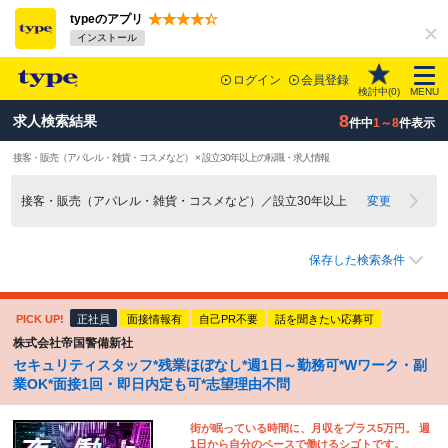
typeのアプリ
インストール
ログイン
会員登録
検討中(
0
)
MENU
8
求人検索結果
件中
1～8
件表示
接客・販売（アパレル・雑貨・コスメなど） × 設立30年以上の転職・求人情報
接客・販売（アパレル・雑貨・コスメなど）／設立30年以上
変更
保存した検索条件
PICK UP!
正社員
面接情報有
自己PR不要
話を聞きたい応募可
株式会社帝国警備新社
セキュリティスタッフ*残業ほぼなし*週1日～勤務可*Wワーク・副
業OK*面接1回・即日内定も可*志望理由不問
街が眠っている時間に、月収をプラス5万円。 週
1日から自分のペースで働けるシゴトです。