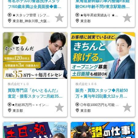
有名ホテルの食器洗浄スタッ
東海道新幹線の車内整備#未経
フ/60歳未満は全員面接◆書類
験OK#年齢不問#東京駅勤務
選考なし◆ブランクOK◆月25
#59歳まで正社員登用可＆登用
★スタッフ管理（シフト調整など）の経験があれば【月給28万円以上】 ★賞与支給実績：基本給の2ヶ月分～3ヶ月分 ＝＝ライフスタイルに合わせて働き方を選べます＝＝ ■正社員 ＜未経験者＞月給25万円～35万円＋賞与年2回 ＜経験者＞月給28万円～35万円＋賞与年2回 ※経験やスキルに応じて決定します ※残業代全額支給 ※試用期間（3ヶ月間）中の雇用形態や待遇に差異はありません ※正社員の場合、転勤の可能性あり ■契約社員 月給22万円～＋残業代全額支給 ※契約社員の場合、賞与の支給および転勤の可能性はありません ※勤務時間や勤務日数の希望があればご相談に応じます ※試用期間なし ※契約の更新 有(勤務状況により判断する) 更新上限 有(通算契約期間の上限 1年/更新回数の上限 なし)
★毎年昇給実績あり ★入社3年で430万円も可(正社員登用された場合) ■入社時月収例：25万2840円(1万2040円×21日)＋賞与支給実績有（年2回・2025年度） 日給1万2040円 ※別途「超過勤務手当、祝繁手当、特殊手当」の支給有 ※試用期間中（2ヶ月）の待遇・雇用形態に差異はございません
万～ ◆40～50代活躍
実績多数！
東京都_神奈川県_大阪府_愛知県_北海道_京都府_福岡県_沖縄県
東京都
株式会社ＹＬＤ
株式会社１６６
買取専⾨店「かいとるんだ」
販売・買取スタッフ◆月給50
査定・接客スタッフ□⽉給35万
万＋賞与年2回(最大12ヶ月分
円以上＋毎⽉インセン□年休
支給)◆前職給与保証◆年収
■月給35万円～＋インセンティブ＋各種手当 ※固定残業代（月45時間分87,600円～）を含む。超過した場合は別途残業代を支給いたします ※経験・年齢などを考慮の上、決定します ※試用期間3ヶ月あり（待遇に変動なし）
◎年収1000万円も可能 ◎複雑な条件やノルマは一切なし！ 頑張った分だけシンプルに還元される給与体系です。 経験者の方には「前職給与保証」をお約束します！ ■月給50万円～80万円（役職手当を含む） ★平均月収：60～70万円程度 ★「〇件以上で支給」といった複雑な条件やノルマの縛りは一切ありません。 お客様に寄り添い、利益が出た分はしっかりとあなたの給与へ還元します！ ※経験・能力を考慮のうえ決定します。 ※試用期間3ヶ月あり。その間の待遇・給与に差異はありません。 ※上記の金額は固定残業代（20時間/5万円～）含んだ金額です。 超過分は別途記載します。
120日以上□土日休み
1000万可◆オープニング
東京都
東京都