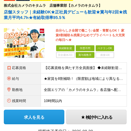
株式会社カメラのキタムラ 店舗事業部【カメラのキタムラ】
店舗スタッフ｜未経験OK★正社員デビューも歓迎★賞与年2回★残
業月平均4.7h★有給取得率95.5％
自分らしさ全開で働こう♪金髪・青髪もOK！ 家
賃8割補助＆残業少なめでプライベートも大充実
の毎日へ★
未経験歓迎
学歴不問
ベテランOK
完全週休2日
賞与複数月
面接1回
応募資格
【応募資格を満たす方全員面接】 ◆未経験歓迎！活躍のフィールドは全国！ ◆学歴不問 ◆第二新卒も活躍中 ◆35歳以下の方（若年層の長期キャリア形成を図るため）
給与
★家賃を8割補助！（限度額は地域により異なる） ※転勤による引っ越しが発生する場合 ＝＝＝＝＝＝＝＝＝＝＝＝＝＝＝＝＝＝＝＝＝＝＝ 例えば、家賃7.5万円なら6万円は会社で負担。 あなたが支払うのは、
勤務地
全国エリアの「カメラのキタムラ」各店舗へ配属となります ※最初の配属先は希望を最大限考慮した上で決定します ▼詳しい勤務地住所は下記URLをご確認ください。 https://sss.kitamur
残業時間
10時間以内
求人を見る
検討中に入れる