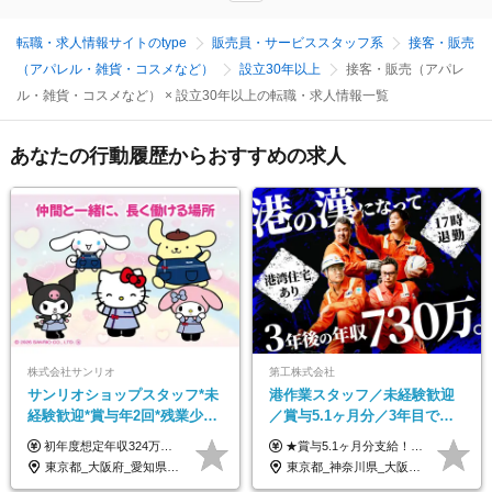
転職・求人情報サイトのtype
販売員・サービススタッフ系
接客・販売
（アパレル・雑貨・コスメなど）
設立30年以上
接客・販売（アパレ
ル・雑貨・コスメなど） × 設立30年以上の転職・求人情報一覧
あなたの行動履歴からおすすめの求人
株式会社サンリオ
第工株式会社
サンリオショップスタッフ*未
港作業スタッフ／未経験歓迎
経験歓迎*賞与年2回*残業少な
／賞与5.1ヶ月分／3年目で年
め*産育休取得実績豊富*可愛
収730万円も可／食事手当あり
初年度想定年収324万円～690万円！ ◆全国一律 月給230,000円～＋賞与＋通勤手当＋役職手当＋時間外手当 《手当充実！》 ＊昇給/年1回 ＊賞与/年2回（7月/12月） ＊通勤手当：交通費支給（規定あり） ＊時間外手当 ＊販売職手当 ＊役職手当 《キャリアパス》 ▼店長（32歳）／年収400万円 ▼トレーナー（37歳）／年収500万円 ▼SV（40歳）／年収570万円 ※SVとして活躍された場合、574万円以上に昇給も目指せます。 日頃のお店での頑張りをしっかり評価する体制を整えており、 ご自身の努力次第で昇給する制度を用意しています！ 《ゆくゆくは・・・》 ■店舗スタッフをとりまとめ、お店づくりを主体で行う店長へ ■複数店舗を統括するトレーナーへとキャリアアップ ■様々な規模の店舗を経験しSVとして活躍した後は、本社の教育担当や店舗支援を担う本部スタッフとして活躍いただけます。 ※経験・能力を考慮の上、当社規定により優遇いたします。 ※入社日から6カ月間の試用期間あり。その間の待遇に差異はありません。
★賞与5.1ヶ月分支給！ ★入社3年目・30代で年収730万円の先輩も活躍中！ ★入社1年目・20代で月収29万円の実績あり 月給：22.5万円～30.5万円＋各種手当＋賞与年2回＋残業代全額支給 ※経験・能力などを考慮のうえ決定します ※上記月給には食事手当(5000円／月）を含みます ※残業代は分単位で100％支給いたします ※試用期間3ヶ月。その間の給与・待遇に差異はありません 【月収例】 ◆33.5万円／31歳 入社7か月 ◆38.5万円／32歳 入社1年目 ◆48.4万円／44歳 入社12年目 ※経験・能力などを考慮のうえ決定 ※月収・給与例には休日手当も含みます 【手当詳細】 ◆交通費規定支給（上限3万5000円／月） ◆時間外手当全額支給 ◆休日出勤手当 ◆港湾住宅あり（1R・2万円台～） ◆資格取得支援制度：全額負担 ◆地域手当：関東地区1万円／月
い制服*社割有
／年休120日以上
東京都_大阪府_愛知県_北海道_栃木県_静岡県_兵庫県_京都府_福岡県
東京都_神奈川県_大阪府_愛知県_兵庫県