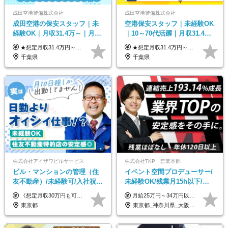
成田空港警備株式会社
成田空港警備株式会社
成田空港の保安スタッフ｜未
空港保安スタッフ｜未経験OK
経験OK｜月収31.4万～｜月
｜10～70代活躍｜月収31.4万
2.5万の単身寮｜住宅手当&家
&賞与年2回｜家族・住宅手当
★想定月収31.4万円～＋賞与年2回（59万円以上） ★入社お祝い金15万円支給 ★水道+光熱費無料の家賃がリーズナブルな社員寮(単身寮)あり！ ★住宅手当&家族手当あり 月給24万5000円以上(基本給21万1000円＋業務別手当35,000円)＋賞与年2回（賞与支給額：59万円以上を想定）＋残業代全額 ※みなし残業なし！残業代は全額支給します。 ※資格手当・深夜手当など、様々な手当をご用意しています。 ※入社お祝い金は１か月経過後、3ヶ月経過後、6ヶ月経過後に各5万円ずつ給与に加算して支給いたします。 ※指定の検定資格をお持ちの方には別途手当を支給します。入社後に取得した場合は給与に加算し支給します。 ・施設警備 1級7,000円 2級4,000円 ・交通誘導 1級7,000円 2級4,000円 ・雑踏警備 1級7,000円 2級4,000円 など
★想定月収31.4万円～＋賞与年2回（59万円以上） ★入社お祝い金15万円支給 ★水道+光熱費無料の家賃がリーズナブルな社員寮(単身寮)あり！ 月給24万5000円以上(基本給21万1000円＋業務別手当35,000円)＋賞与年2回（賞与支給額：59万円以上を想定）＋残業代全額 ※みなし残業なし！残業代は全額支給します。 ※資格手当・深夜手当など、様々な手当をご用意しています。 ※入社お祝い金は１か月経過後、3ヶ月経過後、6ヶ月経過後に各5万円ずつ給与に加算して支給いたします。 ※指定の検定資格をお持ちの方には別途手当を支給します。入社後に取得した場合は給与に加算し支給します。 ・施設警備 1級7,000円 2級4,000円 ・交通誘導 1級7,000円 2級4,000円 ・雑踏警備 1級7,000円 2級4,000円 など
族手当｜入社祝い金15万
｜光熱費0円の単身寮
千葉県
千葉県
株式会社アイザワビルサービス
株式会社TKP 営業本部
ビル・マンションの管理（住
イベント空間プロデューサー/
友不動産）/未経験可/入社祝い
未経験OK/残業月15h以下/豊
金10万円/月収30万円可/40～
富な福利厚生/全国募集/平均有
《想定月収30万円も可能！/想定年収380万円》 ■月給24万5000円以上＋賞与年2回(2カ月/2025年実績)＋時間外手当＋資格手当＋役職手当＋交通費 ………… ≪昇給、賞与、および各種諸手当について≫ ◇入社お祝い金（10万円 ※3カ月精勤後支給） ◇昇給/年1回 ◇賞与/年2回(2カ月/2025年実績) ◇時間外手当 ◇資格手当 └・ビル設備管理技能士1級（1万円/月） ・ビル設備管理技能士2級（5000円/月） ・建築物環境衛生管理技術者（1万円/月） ・防火管理技能者（3000円/月） ・消防設備士乙4類（3000円/月） 他 ◇役職手当 └・班長/サブリーダー/リーダー（5000円～2万円/月） ◇物件手当（最大2万円 ※物件により異なる） ◇退職金あり ※経験・年齢・能力を考慮した上、当社規定により優遇いたします。 ※3カ月の試用期間あり。その間の給与や福利厚生に差異はありません。 《モデル年収》 ・入社1年/35歳：年収380万円 ・入社3年/38歳：年収400万円
月給25万円～34万円以上＋各種手当＋残業代＋賞与年2回（昨年度2～4ヶ月分） 初年度想定年収：350万円～ ＜クラス・経験別の月給目安＞ ■メンバークラス：月給25万円以上 ■店長やSVなどのマネジメント経験者：月給30万円～スタート可 ■リーダークラス：月給34万円以上 ※月給は配属エリア・経験・能力を考慮して決定します（前職の経験・収入をお聞かせください）。 ※上記にはみなし残業手当20～30時間分（メンバー：3万1134円以上、経験5年以上：5万2448円以上、リーダー：5万9441円以上）を含みます。 ※超過分は別途支給いたします。
50代活躍/S102
給取得日数14.9日
東京都
東京都_神奈川県_大阪府_愛知県_北海道_宮城県_静岡県_京都府_広島県_福岡県