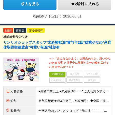
求人を見る
検討中に入れる
掲載終了予定日：
2026.08.31
NEW
正社員
面接情報有
株式会社サンリオ
サンリオショップスタッフ*未経験歓迎*賞与年2回*残業少なめ*産育
休取得実績豊富*可愛い制服*社割有
＋.○「みんななかよく」の理念のもと、思いやり
のある接客で 世界中に笑顔と幸せの輪を広げて
いきませんか？○.＋
未経験歓迎
学歴不問
ベテランOK
完全週休2日
賞与複数月
面接1回
応募資格
■高校卒業以上 ■未経験OK ＝＝*:こんな方を求めています！:*＝＝ ・サンリオが好き・可愛いものが好き （「実は最近のキャラクターには詳しくない…」という方も、入社後に少しずつ覚えていければ大丈
給与
初年度想定年収324万円～690万円！ ◆全国一律 月給230,000円～＋賞与＋通勤手当＋役職手当＋時間外手当 《手当充実！》 ＊昇給/年1回 ＊賞与/年2回（7月/12月） ＊通勤手当：交通費
勤務地
全国各地のサンリオショップで働ける ⌢⌢⌢⌢⌢⌢⌢⌢⌢⌢⌢⌢⌢⌢⌢⌢⌢⌢・.☆ ★詳細の勤務地はご本人の希望と面接を通じて決定いたします。 ＼以下の募集店舗は特に積極採用中！！／ ＜東京＞ ◎SA