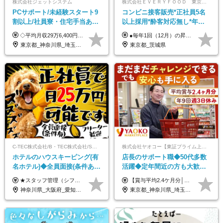
株式会社ジェットシステム
株式会社ＥＶＥＲＹＦＯＯＤ 東京本社
PCサポート/未経験スタート9
コンビニ接客販売*正社員5名
割以上/社員寮・住宅手当あり/
以上採用*酔客対応無し*年休
正社員デビューOK/20代～30
120日～*創業59年の安定基盤*
◇平均月収29万6,400円(各種手当含む) ◇住宅手当⇒最大家賃の半額支給 ◇賞与年2回支給 ■月給22万5,000円以上＋地域手当＋時間外手当＋住宅手当＋家族手当 ※経験やスキルに応じて給与を決定します ※試用期間2ヶ月あり（期間内は時給1,060円以上となります） └地域により上がる可能性があり／例：東京都時給1,370円 └その他待遇に差異なし ＜モデル月収例＞ 1年目：296,400円 3年目：320,000円 【固定残業代について】 なし（残業代は、実際の労働時間に応じて別途全額支給）
●毎年1回（12月）の昇給で給与にしっかり反映！ ●賞与年2回あり（6月・12月） 月給26万円＋賞与年2回＋交通費全額支給 役職の有無にかかわらず、日々の頑張りは正当に評価します！ リーダー・店長昇格後は等級に合わせて給与UP＋役職手当があるので、 納得感を持って働くことができます◎ ※経験・スキルを考慮の上、決定します ※上記金額には固定残業代（21時間分・3万7300円以上）を含みます。超過分は別途全額支給します ※試用期間3ヶ月間あり（期間中の給与・待遇に差異はありません）
代活躍中/全国募集
コンビニ経験者優遇
東京都_神奈川県_埼玉県_千葉県_大阪府_愛知県_北海道_青森県_岩手県_宮城県_秋田県_山形県_福島県_茨城県_群馬県_新潟県_山梨県_長野県_富山県_石川県_静岡県_岐阜県_三重県_兵庫県_京都府_滋賀県_奈良県_和歌山県_広島県_岡山県_鳥取県_島根県_山口県_徳島県_香川県_愛媛県_高知県_福岡県_熊本県_佐賀県_長崎県_大分県_宮崎県_沖縄県
東京都_茨城県
C-TEC株式会社/B・TEC株式会社/S・TEC株式会社【合同募集】
株式会社ヤオコー【東証プライム上場グループ】
ホテルのハウスキーピング(有
店長のサポート職◆50代多数
名ホテル)◆全員面接(条件あ
活躍◆定年間近の方も大歓
り)◆未経験OK◆リゾート地
迎！◆出勤はお昼から◆平均
★スタッフ管理（シフト調整など）の経験があれば【月給28万円以上】 ★賞与支給実績：基本給の2ヶ月分～3ヶ月分 ＝＝ライフスタイルに合わせて働き方を選べます＝＝ ■正社員 ＜未経験者＞月給25万円(寮なしの場合)～35万円＋賞与年2回 ＜経験者＞月給28万円～35万円＋賞与年2回 ※寮をご利用の場合は月給22万円～ ※経験やスキルに応じて決定します ※残業代全額支給 ※試用期間（3ヶ月間）中の雇用形態や待遇に差異はありません ※正社員の場合、転勤の可能性あり ■契約社員 月給22万円～＋残業代全額支給 ※契約社員の場合、賞与の支給および転勤の可能性はありません ※勤務時間や勤務日数の希望があればご相談に応じます ※試用期間なし ※契約の更新 有(勤務状況により判断する) 更新上限 有(通算契約期間の上限 1年/更新回数の上限 なし)
【賞与平均2.4ケ月分│決算賞与も20年以上連続で支給中！】 ＜月収例＞ 月収29万円（地域限定正社員／残業代・各種手当含む） 月収26万円（契約社員／残業代・各種手当含む） ◆月給：月給258,400円～361,500円＋残業代＋各種手当 ※給与は前職での経験、スキルを考慮し、決定します ※残業代は全額支給します ※契約社員としてご入社いただく方は、賞与額に差異あり。詳細は面接でお話しします ※試用期間3ヶ月あり。条件に変更はありません ※契約社員の場合：契約期間12カ月（更新あり） ※60歳未満でご入社いただいた方も、60歳になったタイミングで雇用形態は契約社員に切り替えとなります。
も選べる◆月25万円
賞与2.4ヶ月分◆残業少なめ
神奈川県_大阪府_愛知県_北海道_兵庫県_京都府_広島県_福岡県_大分県_宮崎県_鹿児島県_沖縄県
東京都_神奈川県_埼玉県_千葉県_茨城県_栃木県_群馬県