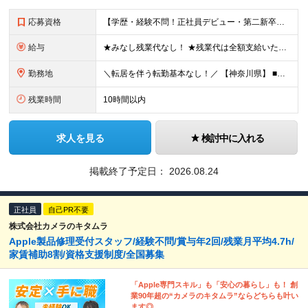
応募資格
【学歴・経験不問！正社員デビュー・第二新卒大歓迎】 ●必須条件：なし（お人柄重視の採用です！） ＼★こんな方にぴったり★／ ◎人と話すことが好きで、相手に合わせたコミュニケーションが取れる方 ◎チー
給与
★みなし残業代なし！ ★残業代は全額支給いたします◎ 【月給】23万円～35万円＋残業代＋賞与年2回 ※経験・年齢・能力などを考慮の上、決定します。 ※残業代は1分単位で全額支給します。 ※試用期間
勤務地
＼転居を伴う転勤基本なし！／ 【神奈川県】 ■ロデオドライブ元町本店 横浜市中区元町4-169 ■ロデオドライブ横浜関内店 横浜市中区羽衣町1-2-8 銀泉関内ビル1-3F ■ロデオドライブ T
残業時間
10時間以内
求人を見る
検討中に入れる
掲載終了予定日：
2026.08.24
正社員
自己PR不要
株式会社カメラのキタムラ
Apple製品修理受付スタッフ/経験不問/賞与年2回/残業月平均4.7h/
家賃補助8割/資格支援制度/全国募集
「Apple専門スキル」も「安心の暮らし」も！ 創
業90年超の“カメラのキタムラ”ならどちらも叶い
ます◎