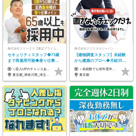
株式会社スリーエス【東証プライム上場グループ】
株式会社クリスタルジャパン
セキュリティスタッフ◆73歳
【建物調査スタッフ】未経験
まで再雇用可能◆座り仕事中
から建築のプロへ◆月給35万
心◆東証プライム上場G◆応
円～＋賞与年2回◆官公庁・
＼収入UPのチャンスあり◎昇給も可能です！／ ◆正社員 月給(地域による）＋グレード手当、深夜手当、残業代（全額支給）等の各種手当＋賞与年2回 ＜東京都／神奈川県（横浜市）＞ 月給21万4000円～27万円 ＜埼玉県／千葉県＞ 月給19万90000円～25万1000円 ＜栃木県／茨城県／山梨県＞ 月給18万4000円～23万6000円 【試用期間】 正社員：3ヵ月 アルバイト：なし ※試用期間と本採用後の給与・待遇に差異はありません ※グレード手当、深夜手当の詳細額は面接にてご案内させていただきます ※正社員は60歳定年のため、60代の方は嘱託社員での採用です。給与条件は嘱託給与となり、退職金と賞与がありません ＼正社員は「グレード認定制」という評価あり！制度勤続年数等に応じて入社時から手当を支給／ ◆グレードI：＋2000円（入社時～） ◆グレードII：＋5000円（在籍1年以上＆当社基準に当てはまる方） ◆グレードIII：＋1万円（社内試験の合格者） ◆アルバイト・パート 東京都:時給1226円 神奈川県:時給1225円 千葉県：時給1140円 埼玉県:時給1141円 栃木県:1068円 茨城県:1074円 山梨県:1052円
＜未経験でも初年度年収490万円～＞ ◆月給35万円～65万円＋賞与年2回（7月・12月） 【なぜ未経験に35万円を払えるのか】 UR都市機構様・日本郵政様・官公庁との直取引で中間マージンがなく、修繕・緊急対応だけで年4,000～5,000件。仕事が途切れない基盤があるため、調査を担う人材に相応の給与を支払えます。 【昇給について】 年齢や社歴ではなく、成長と貢献に応じて昇給する仕組みです。1回の昇給で年収100万円UPした社員もいます。 ※経験・スキルに応じて加給・優遇いたします ※試用期間3ヶ月（その間の給与・待遇に差異はありません） ※上記月給には、固定残業代（月45時間分／8.8万円～16.5万円）を含みます。超過分は別途全額支給します ※実際の残業は月平均10時間程度です。固定残業代は残業の有無にかかわらず全額支給します 【固定残業代について】 固定残業45時間分（88,000円～165,000円）を含む ※超過分は別途全額支給
募者全員面接◆賞与年2回
UR直取引◆残業月10h
東京都_神奈川県_埼玉県_千葉県_茨城県_栃木県_山梨県
東京都