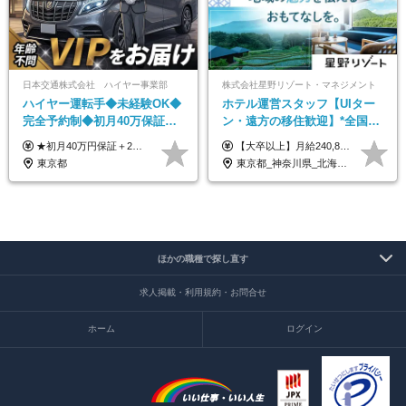
日本交通株式会社 ハイヤー事業部
株式会社星野リゾート・マネジメント
ハイヤー運転手◆未経験OK◆
ホテル運営スタッフ【UIター
完全予約制◆初月40万保証◆
ン・遠方の移住歓迎】*全国募
平均年収600万◆約4ヶ月研修
集*週休3日/年休161日可*未経
★初月40万円保証＋2～6ヶ月目35万円保証 ★平均年収600万円 月給236,000円（一律手当含む）＋運転手当（運転した時間に応じて支給）＋残業代＋賞与年2回 ※基礎研修期間（10日間）は日給1万円を支給します ※試用期間中（3ヶ月）の給与・待遇に差異はありません ※残業代は全額支給します
【大卒以上】月給240,800円以上+賞与2回+各種手当 【短大・専門学校卒】月給204,400円以上+賞与2回+各種手当 【上記以外】月給187,000円以上+賞与2回+各種手当 ※経験、資格、能力等を考慮の上、決定いたします ※残業代全額支給 ※試用期間3ヶ月（条件変更なし）
あり◆運転は1日4hほど
験OK*新規開業あり
東京都
東京都_神奈川県_北海道_青森県_山形県_福島県_栃木県_群馬県_山梨県_長野県_石川県_静岡県_岐阜県_京都府_広島県_島根県_山口県_高知県_長崎県_大分県_鹿児島県_沖縄県
ほかの職種で探し直す
求人掲載・利用規約・お問合せ
ホーム
ログイン