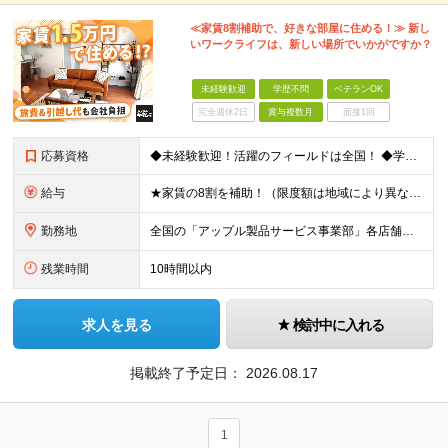
≪家賃8割補助で、好きな部屋に住める！≫ 新し
いワークライフは、新しい場所でいかがですか？
未経験歓迎
学歴不問
ベテランOK
完全週休2日
賞与複数月
面接1回
応募資格
◆未経験歓迎！活躍のフィールドは全国！ ◆学歴不問 ◆第二新卒も活躍中 ◆40歳以下の方（若年層の長期キャリア形成を図るため） ★店長候補としての採用ですので、入社3年後には店長になるイメージです！
給与
★家賃の8割を補助！（限度額は地域により異なる） ※転勤による引っ越しが発生する場合 ＝＝＝＝＝＝＝＝＝＝＝＝＝＝＝＝＝＝＝＝＝＝＝ 例えば、家賃7.5万円なら6万円は会社で負担。 あなたが支払うのは
勤務地
全国の「アップル製品サービス事業部」各店舗となります ※アップル製品サービス単独店に配属の可能性もあります ※最初の配属先は希望を最大限考慮した上で決定します ▼詳しい勤務地住所は下記URLをご確認
残業時間
10時間以内
求人を見る
検討中に入れる
掲載終了予定日：
2026.08.17
1