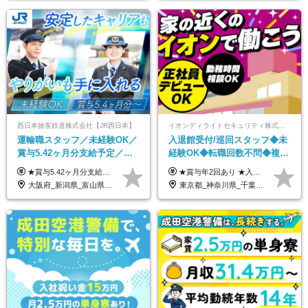
西日本旅客鉄道株式会社【JR西日本】
イオンディライトセキュリティ株式会社（イオングループ）
運輸職スタッフ／未経験OK／
入退館受付/巡回スタッフ◆未
賞与5.42ヶ月分支給予定／残
経験OK◆転職回数不問◆複数
業月11h程／年休119日+有給
勤務地で募集中◆ブランクあ
★賞与5.42ヶ月分支給予定あり！ （大卒以上）月給24万1,692円～39万5,780円＋各種手当＋賞与2回 （高卒以上）月給22万2,662円～39万5,780円＋各種手当＋賞与2回 ※上記は2025年度新卒支払額（京阪神地区）となります ※勤務地・学歴で異なり、ご経験・能力等をふまえた金額を加算します ※残業代は別途全額支給します ※当社規程に基づき決定します ※試用期間あり（3ヶ月／待遇に変更はありません） ※基本給以外の諸手当として扶養・職務・時間外・通勤手当等を支給します ※京阪神地区以外の勤務地の場合 月給（大卒）23万0,706円～／月給（高卒）21万2,541円～となります
★賞与年2回あり ★入社祝い金3万円支給 ★出産祝い金や育児支援金などの手当も充実！ ≪給与モデル≫ 【東京】基本給27万2780円/月給＋時間外手当（25h） 【愛知】基本給25万4990円/月給＋時間外手当（25h） 【大阪】基本給25万4990円/月給＋時間外手当（25h） 【福岡】基本給23万7200円/月給＋時間外手当（25h） -------------- ▽各地の給与は下記をご確認ください！ ■北海道 月給20万円～ ■東北 月給20万円～ ■北関東 埼玉／月給22万5000円～ 茨城・群馬・新潟／月給20万円～ ■南関東 東京・神奈川／月給23万円～ 千葉／月給22万5000円～ 山梨／月給20万円～ ■中部 愛知／月給21万5000円～ 長野・岐阜・三重／月給20万円～ ■関西 大阪／月給21万5000円～ 京都・兵庫／月給21万円～ 滋賀・奈良／月給20万円～ ■中四国 岡山・山口・四国・広島／月給20万円～ ■九州 福岡・鹿児島・長崎／月給20万円～
平均18.7日
りOK◆室内業務がメイン
大阪府_新潟県_富山県_石川県_福井県_三重県_兵庫県_京都府_滋賀県_奈良県_和歌山県_広島県_岡山県_鳥取県_島根県_山口県_福岡県
東京都_神奈川県_千葉県_北海道_福島県_長野県_岐阜県_三重県_京都府_福岡県