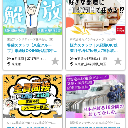
東宝ファシリティーズ株式会社（東宝株式会社100％出資）
株式会社カメラのキタムラ 店舗事業部【カメラのキタムラ】
警備スタッフ【東宝グルー
販売スタッフ｜未経験OK/残
プ】未経験OK◆50代活躍中
業月平均4.7h/最大7連休取得
◆1勤務で2日分休み◆8割が座
可/全国募集/家賃8割を会社が
★月収例｜27.1万円（月給+残業代2.4万円+資格手当0.2万円+家族手当0.85万円） ★賞与年2回＆充実した手当あり！ ■月給23万6,500円～＋賞与年2回＋各種手当 ┗月給には職務手当19,500円、調整手当15,000円、住宅手当18,500円、契約社員手当1,500円を含みます ※試用期間4ヶ月(期間中の給与・待遇の差異はありません) ━━━━━━━━━━ 各種手当も充実！ ━━━━━━━━━━ ★家族手当 ★役付手当 ★資格手当 ★年末年始勤務手当 ★交通費支給（月5万円以内／6ヶ月分の定期代を支給） ★残業・深夜残業手当（全額支給） ━━━━━━━━━━ 給与支給日は毎月25日です ━━━━━━━━━━ 例：1月1日付入社の場合 1月25日に基本給+変動しない手当を支給 2月25日に前月分の残業手当など変動する手当を支給
★家賃を8割補助！（限度額は地域により異なる） ※転勤による引っ越しが発生する場合 ＝＝＝＝＝＝＝＝＝＝＝＝＝＝＝＝＝＝＝＝＝＝＝ 例えば、家賃7.5万円なら6万円は会社で負担。 あなたが支払うのは、たったの1.5万円です！ 年間では自己負担額が約72万ほどお得になります！ ＝＝＝＝＝＝＝＝＝＝＝＝＝＝＝＝＝＝＝＝＝＝＝ 月給22万8,700円～26万3,100円＋賞与年2回（初回の支給は当社規定による）＋残業手当 ＜実際の給与例＞ *24歳:月給23万4,700円＋賞与年2回（初回の支給は当社規定による）＋残業手当＋諸手当 ※上記はあくまで参考月給です。ご経歴・年齢を考慮し、当社規定により決定します ※評価により昇給あり ※残業代は別途支給あり ※試用期間2ヶ月あり（期間中の給与・待遇に差異はありません） 【実在する社員の年収モデル】 年収530万円（30歳） 年収820万円（40歳） 【入社時の想定年収】 330万円～900万円
り仕事◆賞与年2回
負担/賞与年2回
東京都
東京都_神奈川県_埼玉県_千葉県_大阪府_愛知県_北海道_青森県_宮城県_秋田県_山形県_茨城県_群馬県_新潟県_長野県_富山県_静岡県_三重県_兵庫県_京都府_広島県_岡山県_鳥取県_山口県_徳島県_香川県_愛媛県_福岡県_熊本県_佐賀県_長崎県_大分県_宮崎県_鹿児島県
C-TEC株式会社/B・TEC株式会社/S・TEC株式会社【合同募集】
新幹線メンテナンス東海株式会社【JR東海グループ】