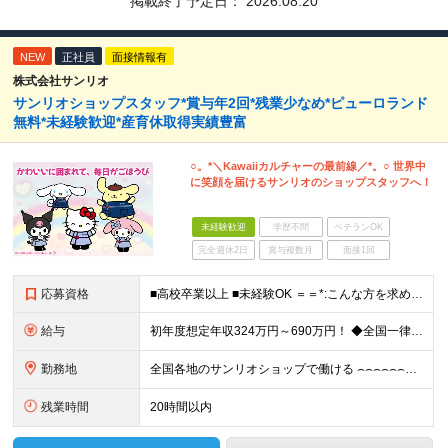
掲載終了予定日：
2026.08.20
NEW
正社員
面接情報有
株式会社サンリオ
サンリオショップスタッフ*賞与年2回*残業少なめ*ピューロランド
無料*未経験歓迎*産育休取得実績豊富
○。*＼Kawaiiカルチャーの最前線／*。○ 世界中
に笑顔を届けるサンリオのショップスタッフへ！
未経験歓迎
学歴不問
ベテランOK
完全週休2日
賞与複数月
面接1回
応募資格
■高校卒業以上 ■未経験OK ＝＝*:こんな方を求めています！:*＝＝ ◇サンリオのキャラクターが好きな方 ◇自分のアイデアを店舗づくりに活かしたい方 ◇仕事を通してお客さまを笑顔にしたい方 ◇キャ
給与
初年度想定年収324万円～690万円！ ◆全国一律 月給230,000円～＋賞与＋通勤手当＋役職手当＋時間外手当 《手当充実！》 ＊昇給/年1回 ＊賞与/年2回（7月/12月） ＊通勤手当：交通費
勤務地
全国各地のサンリオショップで働ける ⌢⌢⌢⌢⌢⌢⌢⌢⌢⌢⌢⌢⌢⌢⌢⌢⌢⌢・.☆ ★詳細の勤務地はご本人の希望と面接を通じて決定いたします。 【募集エリア】 関東・関西（大阪・京都）・中部・九州 ※
残業時間
20時間以内