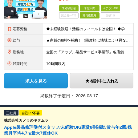
未経験歓迎
学歴不問
ベテランOK
完全週休2日
賞与複数月
面接1回
応募資格
◆未経験歓迎！活躍のフィールドは全国！ ◆学歴不問 ◆第二新卒も活躍中 ◆40歳以下の方（若年層の長期キャリア形成を図るため）
給与
★家賃の8割を補助！（限度額は地域により異なる） ※転勤による引っ越しが発生する場合 ＝＝＝＝＝＝＝＝＝＝＝＝＝＝＝＝＝＝＝＝＝＝＝ 例えば、家賃7.5万円なら6万円は会社で負担。 あなたが支払うのは
勤務地
全国の「アップル製品サービス事業部」各店舗となります ※アップル製品サービス単独店に配属の可能性もあります ※最初の配属先は希望を最大限考慮した上で決定します ▼詳しい勤務地住所は下記URLをご確認
残業時間
10時間以内
求人を見る
検討中に入れる
掲載終了予定日：
2026.08.17
正社員
自己PR不要
株式会社カメラのキタムラ
Apple製品修理受付スタッフ/未経験OK/家賃8割補助/賞与年2回/残
業月平均4.7h/最大7連休OK