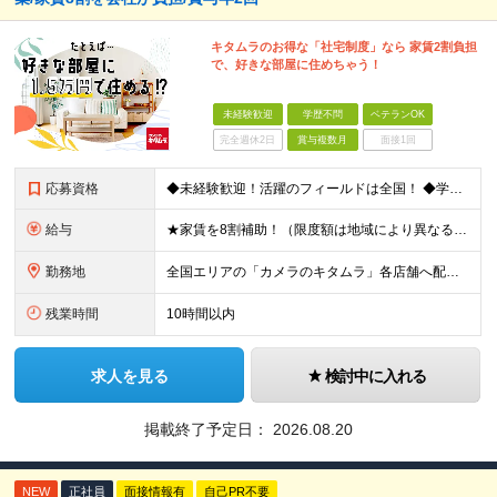
キタムラのお得な「社宅制度」なら 家賃2割負担
で、好きな部屋に住めちゃう！
未経験歓迎
学歴不問
ベテランOK
完全週休2日
賞与複数月
面接1回
応募資格
◆未経験歓迎！活躍のフィールドは全国！ ◆学歴不問 ◆第二新卒も活躍中 ◆35歳以下の方（若年層の長期キャリア形成を図るため）
給与
★家賃を8割補助！（限度額は地域により異なる） ※転勤による引っ越しが発生する場合 ＝＝＝＝＝＝＝＝＝＝＝＝＝＝＝＝＝＝＝＝＝＝＝ 例えば、家賃7.5万円なら6万円は会社で負担。 あなたが支払うのは、
勤務地
全国エリアの「カメラのキタムラ」各店舗へ配属となります ※最初の配属先は希望を最大限考慮した上で決定します ▼詳しい勤務地住所は下記URLをご確認ください。 https://sss.kitamur
残業時間
10時間以内
求人を見る
検討中に入れる
掲載終了予定日：
2026.08.20
NEW
正社員
面接情報有
自己PR不要