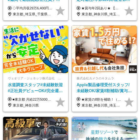
ュー歓迎/未経験9割以上/社員
績あり/連休取得OK/賞与年2
◇平均月収29万6,400円(各種手当含む) ◇住宅手当⇒最大家賃の半額支給 ◇賞与年2回支給 ■月給22万5,000円以上＋地域手当＋時間外手当＋住宅手当＋家族手当 ※経験やスキルに応じて給与を決定します ※試用期間2ヶ月あり（期間内は時給1,060円以上となります） └地域により上がる可能性があり／例：東京都時給1,370円 └その他待遇に差異なし ＜モデル月収例＞ 1年目：296,400円 3年目：320,000円 【固定残業代について】 なし（残業代は、実際の労働時間に応じて別途全額支給）
★賞与年2回あり★ 【未経験の方】月給20万7,750円～＋賞与年2回＋残業代全額支給＋交通費支給 【生物系大卒の方】月給21万3,750円～＋賞与年2回＋残業代全額支給＋交通費支給 ★手当が充実★ ・資格手当（実験動物技術者2級：月3,000円、1級：月7,000円） ・家族手当 ・住宅費用補助（転居を伴う転勤の場合：最大5年間支給） ・残業代全額支給 ※入社5年目程度で賞与4.6ヶ月分の支給実績あり ※月給の金額は、能力やスキルを考慮して決定します ※試用期間6ヶ月あり（雇用形態・給与・待遇に差異なし）
寮・住宅手当あり
回/急募求人
東京都_埼玉県_千葉県_愛知県_北海道_群馬県_長野県_富山県_石川県_静岡県_香川県_高知県_熊本県_長崎県_沖縄県
東京都_神奈川県_埼玉県_大阪府_愛知県_茨城県_三重県_京都府_佐賀県
ヴェオリア・ジェネッツ株式会社 関東支店 東京業務課
株式会社カメラのキタムラ
水道調査スタッフ#未経験歓迎
Apple製品修理受付スタッフ/
#正社員デビューOK#完全週休
未経験OK/家賃8割補助/賞与年
2日制#年休125日#資格取得支
2回/残業月平均4.7h/最大7連休
■東京都 月給22万5000円（東京地域手当3万円含）～25万円＋残業代全額支給＋各種手当 ■神奈川県 月給19万5000円～24万円＋残業代全額支給＋各種手当 ※年齢・経験を考慮し決定 ※試用期間3ヶ月（期間中の給与・待遇に差異はありません） ◆通勤手当あり（全額支給） ◆昇給年1回、賞与年2回。世界最大級の環境企業グループならではの安定した給与体系です。
★家賃の8割を補助！（限度額は地域により異なる） ※転勤による引っ越しが発生する場合 ＝＝＝＝＝＝＝＝＝＝＝＝＝＝＝＝＝＝＝＝＝＝＝ 例えば、家賃7.5万円なら6万円は会社で負担。 あなたが支払うのは、たったの1.5万円です！ 年間では自己負担額が約72万ほどお得になります！ ＝＝＝＝＝＝＝＝＝＝＝＝＝＝＝＝＝＝＝＝＝＝＝ 月給22万8,700円～26万3,100円＋賞与年2回（初回の支給は当社規定による）＋残業手当 ＜実際の給与例＞ *24歳:月給23万4,700円＋賞与年2回（初回の支給は当社規定による）＋残業手当＋諸手当 ※上記はあくまで参考月給です。ご経歴・年齢を考慮し、当社規定により決定します ※評価により昇給あり ※残業代は別途支給あり ※試用期間2ヶ月あり（期間中の給与・待遇に差異はありません） 【実在する社員の年収モデル】 年収530万円（30歳） 年収820万円（40歳） 【入社時の想定年収】 330万円～900万円
援有#社員数千人以上
OK
東京都_神奈川県
東京都_神奈川県_埼玉県_千葉県_大阪府_愛知県_北海道_岩手県_宮城県_秋田県_福島県_茨城県_栃木県_富山県_石川県_福井県_静岡県_岐阜県_三重県_兵庫県_京都府_滋賀県_奈良県_広島県_岡山県_徳島県_香川県_愛媛県_高知県_福岡県_熊本県_佐賀県_長崎県_大分県_宮崎県_沖縄県