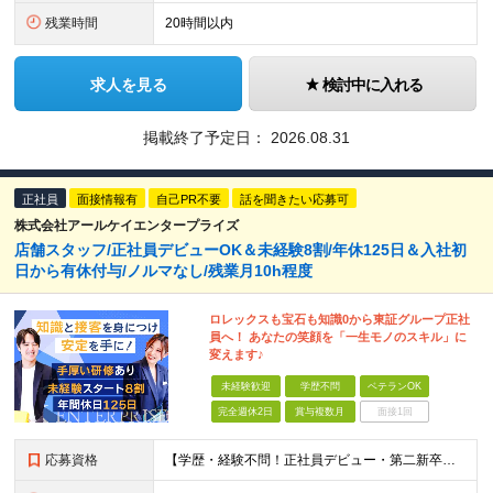
残業時間
20時間以内
求人を見る
検討中に入れる
掲載終了予定日：
2026.08.31
正社員
面接情報有
自己PR不要
話を聞きたい応募可
株式会社アールケイエンタープライズ
店舗スタッフ/正社員デビューOK＆未経験8割/年休125日＆入社初
日から有休付与/ノルマなし/残業月10h程度
ロレックスも宝石も知識0から東証グループ正社
員へ！ あなたの笑顔を「一生モノのスキル」に
変えます♪
未経験歓迎
学歴不問
ベテランOK
完全週休2日
賞与複数月
面接1回
応募資格
【学歴・経験不問！正社員デビュー・第二新卒大歓迎】 ●必須条件：なし（お人柄重視の採用です！） ＼★こんな方にぴったり★／ ◎人と話すこと、接客が好きな方 ◎新しい知識（ブランド知識など）を学ぶこと