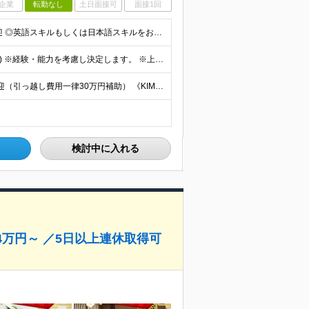
企業
転勤なし
土日面接可
面接1回
◎学歴不問 ◎業種・職種未経験者歓迎／第二新卒者歓迎 ◎英語スキルもしくは日本語スキルをお持ちの方》 《英語力の目安》 ◎1年以上の留学経験またはTOEIC700点程度がある ※入社後にしっかりと
月給34万円～47万円＋賞与年2回＋交通費(月5万円まで) ※経験・能力を考慮し決定します。 ※上記月給には、固定残業代（20時間分／月4万2500円〜）を含む／超過分は全額支給
京都・東京の各店舗 ※転勤なし ※U・Iターン／移住歓迎（引っ越し費用一律30万円補助） 《KIMONO TEA CEREMONY MAIKOYA KYOTO》 ★錦店 京都府京都市中京区御幸町通三
検討中に入れる
給34万円～ ／5日以上連休取得可