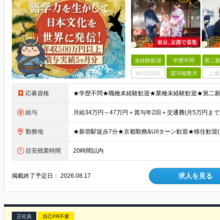
未経験歓迎
学歴不問
第二新
休日120日
賞与複数月
上場
応募資格
給与
勤務地
目安残業時間
20時間以内
求人を見る
掲載終了予定日：
2026.08.17
正社員
自己PR不要