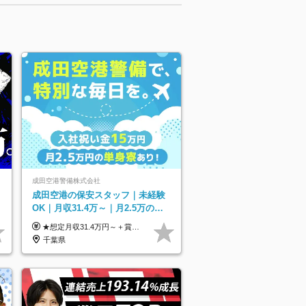
成田空港警備株式会社
成田空港の保安スタッフ｜未経験
円
OK｜月収31.4万～｜月2.5万の単
以
身寮｜住宅手当&家族手当｜入社
★想定月収31.4万円～＋賞与年2回（59万円以上） ★入社お祝い金15万円支給 ★水道+光熱費無料の家賃がリーズナブルな社員寮(単身寮)あり！ ★住宅手当&家族手当あり 月給24万5000円以上(基本給21万1000円＋業務別手当35,000円)＋賞与年2回（賞与支給額：59万円以上を想定）＋残業代全額 ※みなし残業なし！残業代は全額支給します。 ※資格手当・深夜手当など、様々な手当をご用意しています。 ※入社お祝い金は１か月経過後、3ヶ月経過後、6ヶ月経過後に各5万円ずつ給与に加算して支給いたします。 ※指定の検定資格をお持ちの方には別途手当を支給します。入社後に取得した場合は給与に加算し支給します。 ・施設警備 1級7,000円 2級4,000円 ・交通誘導 1級7,000円 2級4,000円 ・雑踏警備 1級7,000円 2級4,000円 など
祝い金15万
千葉県