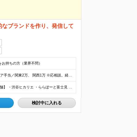
圧倒的なブランドを作り、発信して
日
験をお持ちの方（業界不問）
想定年収：350万～500万円 ■月給25万～33万円 ┗エリア手当／関東2万、 関西1万 ※応相談。経験や能力などを考慮し、当社規定により決定します ※3ヶ月の試用期間があります。期間中の給与・
■勤務地はお住まいから考慮し、決定します。 【募集店舗】 ・渋谷ヒカリエ ・ららぽーと富士見 ・亀戸エリア ・名古屋エリア ・海老名エリア ・川崎エリア ・越谷エリア ・横浜エリア ・立川エリア
検討中に入れる