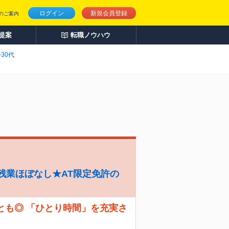
ログイン
新規会員登録
のご案内
人提案
転職ノウハウ
30代
残業ほぼなし★AT限定免許の
とも◎ 「ひとり時間」を充実さ