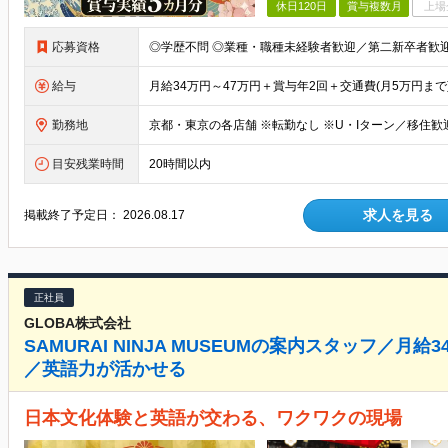
休日120日
賞与複数月
上場
応募資格
給与
勤務地
目安残業時間
20時間以内
求人を見る
掲載終了予定日：
2026.08.17
正社員
GLOBA株式会社
SAMURAI NINJA MUSEUMの案内スタッフ／月
／英語力が活かせる
日本文化体験と英語が交わる、ワクワクの現場