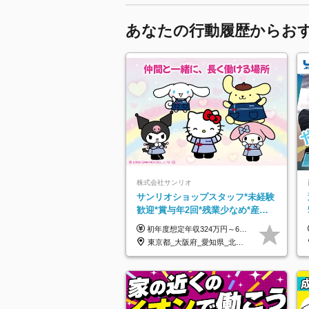
あなたの行動履歴からお
株式会社サンリオ
サンリオショップスタッフ*未経験
歓迎*賞与年2回*残業少なめ*産育
休取得実績豊富*可愛い制服*社割
初年度想定年収324万円～690万円！ ◆全国一律 月給230,000円～＋賞与＋通勤手当＋役職手当＋時間外手当 《手当充実！》 ＊昇給/年1回 ＊賞与/年2回（7月/12月） ＊通勤手当：交通費支給（規定あり） ＊時間外手当 ＊販売職手当 ＊役職手当 《キャリアパス》 ▼店長（32歳）／年収400万円 ▼トレーナー（37歳）／年収500万円 ▼SV（40歳）／年収570万円 ※SVとして活躍された場合、574万円以上に昇給も目指せます。 日頃のお店での頑張りをしっかり評価する体制を整えており、 ご自身の努力次第で昇給する制度を用意しています！ 《ゆくゆくは・・・》 ■店舗スタッフをとりまとめ、お店づくりを主体で行う店長へ ■複数店舗を統括するトレーナーへとキャリアアップ ■様々な規模の店舗を経験しSVとして活躍した後は、本社の教育担当や店舗支援を担う本部スタッフとして活躍いただけます。 ※経験・能力を考慮の上、当社規定により優遇いたします。 ※入社日から6カ月間の試用期間あり。その間の待遇に差異はありません。
有
東京都_大阪府_愛知県_北海道_栃木県_静岡県_兵庫県_京都府_福岡県