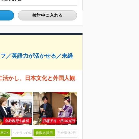
検討中に入れる
ッフ／英語力が活かせる／未経
に活かし、日本文化と外国人観
卒OK
ベテランOK
複数名採用
完全週休2日