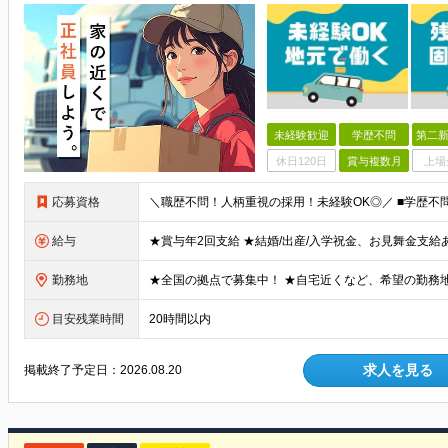
未経験歓迎
学歴不問
第二新
休日120日
賞与複数月
上場
応募資格
給与
勤務地
目安残業時間
20時間以内
求人を見る
掲載終了予定日：
2026.08.20