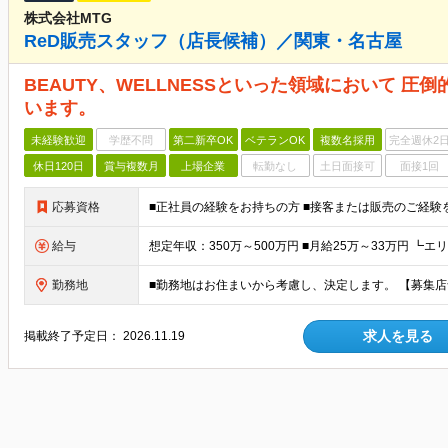
株式会社MTG
ReD販売スタッフ（店長候補）／関東・名古屋
BEAUTY、WELLNESSといった領域において 
います。
未経験歓迎
学歴不問
第二新卒OK
ベテランOK
複数名採用
完全週休2
休日120日
賞与複数月
上場企業
転勤なし
土日面接可
面接1回
応募資格
■正社員の経験をお持ちの方 ■接客または販売のご経
給与
勤務地
求人を見る
掲載終了予定日：
2026.11.19