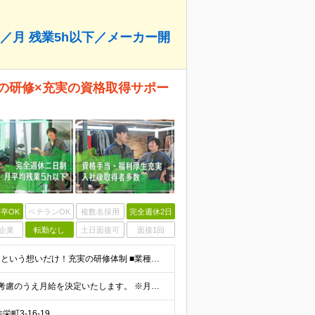
／月 残業5h以下／メーカー開
キの研修×充実の資格取得サポー
卒OK
ベテランOK
複数名採用
完全週休2日
企業
転勤なし
土日面接可
面接1回
＜未経験・第二新卒歓迎＞必要なのは「バイクが好き」という想いだけ！充実の研修体制 ■業種未経験 ■職種未経験 ■第二新卒・社会人デビュー ■社会人ブランクあり など… 入社前に求めることは、 「
月給23万円～38万円＋各種手当＋賞与 ※経験・能力を考慮のうえ月給を決定いたします。 ※月給に固定残業代は含まれません。
3-16-19