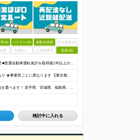
卒OK
ベテランOK
複数名採用
完全週休2日
企業
転勤なし
土日面接可
面接1回
＼職歴不問！人柄重視の採用！未経験OK◎／ ■学歴不問 ■普通自動車運転免許を取得後1年以上の方（AT限定可） ※一部勤務地で「2017年3月12日以降の取得者は要準中型免許」 ■44歳以下(※例外
★賞与年2回支給 ★結婚/出産/入学祝金、お見舞金支給あり ★事業所ごとに異なります 【東京都】 月給284,000円～298,540円 【神奈川県/千葉県】 月給284,000円 【埼玉県】 月給2
★全国の拠点で募集中！ ★自宅近くなど、希望の勤務地を選べます！ 岩手県、宮城県、福島県、新潟県、栃木県、茨城県、埼玉県、千葉県、東京都、神奈川県、山梨県、長野県、静岡県、滋賀県、兵庫県、岡山県、広
検討中に入れる