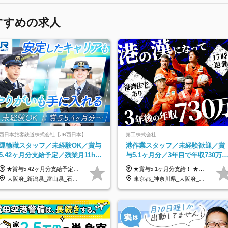
すすめの求人
西日本旅客鉄道株式会社【JR西日本】
第工株式会社
運輸職スタッフ／未経験OK／賞与
港作業スタッフ／未経験歓迎／賞
5.42ヶ月分支給予定／残業月11h程
与5.1ヶ月分／3年目で年収730万
／年休119日+有給平均18.7日
も可／食事手当あり／年休120日
★賞与5.42ヶ月分支給予定あり！ （大卒以上）月給24万1,692円～39万5,780円＋各種手当＋賞与2回 （高卒以上）月給22万2,662円～39万5,780円＋各種手当＋賞与2回 ※上記は2025年度新卒支払額（京阪神地区）となります ※勤務地・学歴で異なり、ご経験・能力等をふまえた金額を加算します ※残業代は別途全額支給します ※当社規程に基づき決定します ※試用期間あり（3ヶ月／待遇に変更はありません） ※基本給以外の諸手当として扶養・職務・時間外・通勤手当等を支給します ※京阪神地区以外の勤務地の場合 月給（大卒）23万0,706円～／月給（高卒）21万2,541円～となります
★賞与5.1ヶ月分支給！ ★入社3年目・30代で年収730万円の先輩も活躍中！ ★入社1年目・20代で月収29万円の実績あり 月給：22.5万円～30.5万円＋各種手当＋賞与年2回＋残業代全額支給 ※経験・能力などを考慮のうえ決定します ※上記月給には食事手当(5000円／月）を含みます ※残業代は分単位で100％支給いたします ※試用期間3ヶ月。その間の給与・待遇に差異はありません 【月収例】 ◆33.5万円／31歳 入社7か月 ◆38.5万円／32歳 入社1年目 ◆48.4万円／44歳 入社12年目 ※経験・能力などを考慮のうえ決定 ※月収・給与例には休日手当も含みます 【手当詳細】 ◆交通費規定支給（上限3万5000円／月） ◆時間外手当全額支給 ◆休日出勤手当 ◆港湾住宅あり（1R・2万円台～） ◆資格取得支援制度：全額負担 ◆地域手当：関東地区1万円／月
上
大阪府_新潟県_富山県_石川県_福井県_三重県_兵庫県_京都府_滋賀県_奈良県_和歌山県_広島県_岡山県_鳥取県_島根県_山口県_福岡県
東京都_神奈川県_大阪府_愛知県_兵庫県