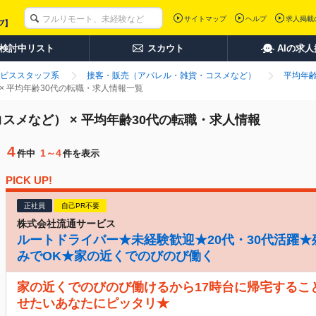
サイトマップ
ヘルプ
求人掲載
検討中リスト
スカウト
AIの求
ビススタッフ系
接客・販売（アパレル・雑貨・コスメなど）
平均年齢
× 平均年齢30代の転職・求人情報一覧
スメなど） × 平均年齢30代の転職・求人情報
4
1～4
件中
件を表示
PICK UP!
正社員
自己PR不要
株式会社流通サービス
ルートドライバー★未経験歓迎★20代・30代活躍★
みでOK★家の近くでのびのび働く
家の近くでのびのび働けるから17時台に帰宅するこ
せたいあなたにピッタリ★