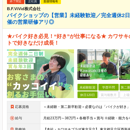
終了間近
正社員
面接情報有
B.F.ViVid株式会社
バイクショップの【営業】未経験歓迎／完全週休2日
催の営業研修アリ◎
★バイク好き必見！“好き”が仕事になる★ カワサ
トで好きなだけ成長！
未経験歓迎
学歴不問
第二新
休日120日
賞与複数月
上場
応募資格
給与
勤務地
【本社・カワサキプラザ東京足立】 東京都足立区西新井栄町