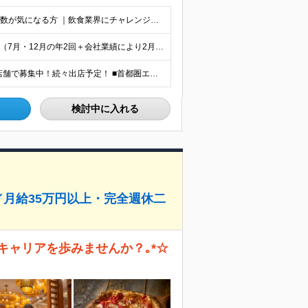
◆学歴不問・未経験OK◎ ｜ブランクがある方 ｜転職回数が気になる方 ｜飲食業界にチャレンジしたい方 ｜副業OK どんな方も大歓迎！「やってみたい」という気持ちがあればOKです◎
月給24万円～＋各種手当＋賞与 ★賞与は年2〜3回支給 （7月・12月の年2回＋会社業績により2月に決算賞与あり） ★家賃1万円の格安寮や70%オフの食事補助により、毎月の支出を大幅に抑えられます。
★一部店舗マイカー通勤可（駐車場完備） ★全国の各店舗で募集中！続々出店予定！ ■首都圏エリア 埼玉、千葉、東京、神奈川、山梨 ■北日本エリア 北海道、青森、岩手、宮城、秋田、山形、福島、茨城、栃
検討中に入れる
／月給35万円以上・完全週休二
キャリアを歩みませんか？｡*☆