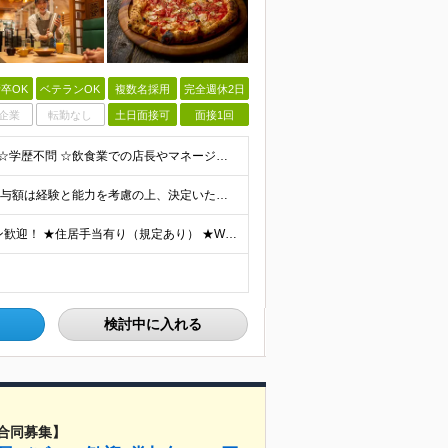
卒OK
ベテランOK
複数名採用
完全週休2日
企業
転勤なし
土日面接可
面接1回
お客様の喜ぶ顔を見たい方は歓迎します！ <必須条件> ☆学歴不問 ☆飲食業での店長やマネージメント経験をお持ちの方（業種・年数不問） <歓迎条件> ☆何らかの業種での店長・マネージャーの経験 ☆て
【店長スタート】 ■月給35万円～(固定残業代含む) ※給与額は経験と能力を考慮の上、決定いたします。 ※固定残業代は、時間外労働の有無に関わらず19時間分を、月42,200円支給 ※上記を超える時
＼関東・関西・東海エリアで積極採用中／ ★U・Iターン歓迎！ ★住居手当有り（規定あり） ★WEB面接1回のみ！ ★現在のお住まいから引っ越しが必要な場合には、 住居取得にかかる初期費用・引っ越し
検討中に入れる
合同募集】