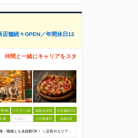
店舗続々OPEN／年間休日12
*】 仲間と一緒にキャリアをスタ
卒OK
ベテランOK
複数名採用
完全週休2日
企業
転勤なし
土日面接可
面接1回
★第二新卒の方を積極採用しています★ ■学歴不問 ■業種・職種とも未経験OK！ ＼店長やエリアマネージャーの経験がある方は即戦力として／ 【ブランク・未経験の方も大歓迎】 大切なのは、スタッフや