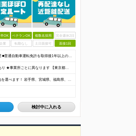
卒OK
ベテランOK
複数名採用
完全週休2日
企業
転勤なし
土日面接可
面接1回
＼職歴不問！人柄重視の採用！未経験OK◎／ ■学歴不問 ■普通自動車運転免許を取得後1年以上の方（AT限定可） ※一部勤務地で「2017年3月12日以降の取得者は要準中型免許」 ■44歳以下(※例外
★賞与年2回支給 ★結婚/出産/入学祝金、お見舞金支給あり ★事業所ごとに異なります 【東京都】 月給284,000円～298,540円 【神奈川県/千葉県】 月給284,000円 【埼玉県】 月給2
★全国の拠点で募集中！ ★自宅近くなど、希望の勤務地を選べます！ 岩手県、宮城県、福島県、新潟県、栃木県、茨城県、埼玉県、千葉県、東京都、神奈川県、山梨県、長野県、静岡県、滋賀県、兵庫県、岡山県、広
検討中に入れる