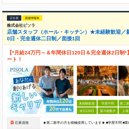
正社員
面接情報有
株式会社ピソラ
店舗スタッフ（ホール・キッチン）★未経験歓迎／新
0日・完全週休二日制／面接1回
【*月給24万円～＆年間休日120日＆完全週休2日制
ート！
未経験歓迎
学歴不問
第二新
休日120日
賞与複数月
上場
応募資格