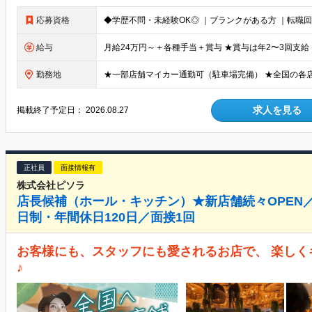
応募資格
給与
勤務地
求人を見る
掲載終了予定日：
2026.08.27
正社員
面接情報有
株式会社ピソラ
店長候補（ホール・キッチン）★新店舗続々OPEN
日制・年間休日120日／面接1回
お客様にも、スタッフにも愛されるお店で、 楽しく
♪