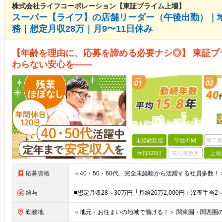
株式会社ライフコーポレーション【東証プライム上場】
スーパー【ライフ】の店舗リーダー（午後出勤）｜
務｜想定月収28万｜月9〜11日休み
【年齢を理由に、応募を諦める必要ナシ◎】 東証
わらない安心を――
未経験歓迎
学歴不問
第二新
休日120日
賞与複数月
上場
応募資格
給与
勤務地