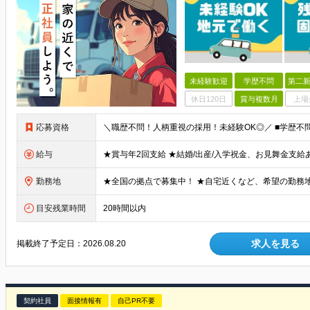
未経験歓迎
学歴不問
第二新
休日120日
賞与複数月
上場
応募資格
給与
勤務地
目安残業時間
20時間以内
求人を見る
掲載終了予定日：
2026.08.20
契約社員
面接情報有
自己PR不要