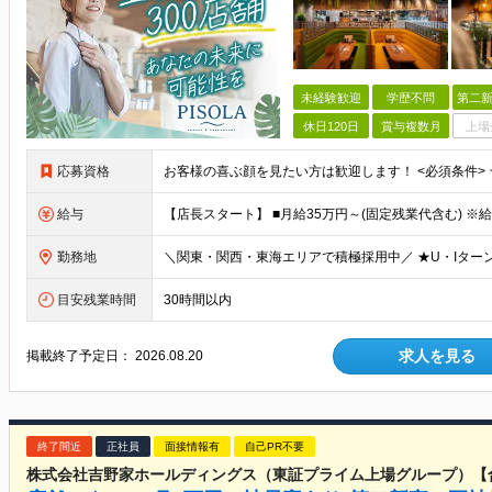
未経験歓迎
学歴不問
第二新
休日120日
賞与複数月
上場
応募資格
給与
勤務地
目安残業時間
30時間以内
求人を見る
掲載終了予定日：
2026.08.20
終了間近
正社員
面接情報有
自己PR不要
株式会社吉野家ホールディングス（東証プライム上場グループ）【