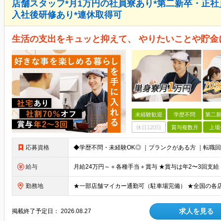
店舗スタッフ*月1万円の社員寮あり*第二新卒・正社
入社後研修あり*連休取得可
生活の支出をキュッと抑えて、 やりたいことや貯金
未経験歓迎
学歴不問
第二新
休日120日
賞与複数月
上場
応募資格
給与
勤務地
求人を見る
掲載終了予定日：
2026.08.27