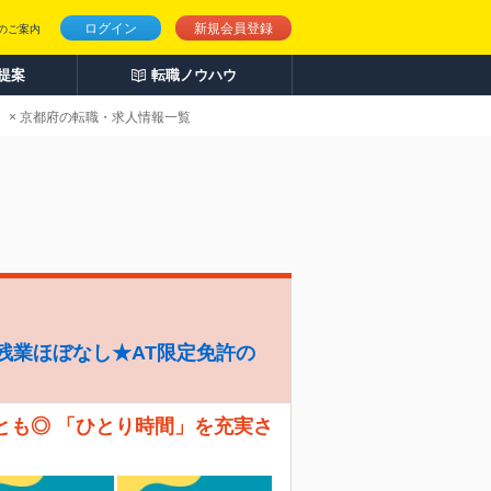
ログイン
新規会員登録
のご案内
人提案
転職ノウハウ
 × 京都府の転職・求人情報一覧
残業ほぼなし★AT限定免許の
とも◎ 「ひとり時間」を充実さ