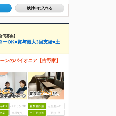
検討中に入れる
合同募集】
ターOK■賞与最大3回支給■土
ェーンのパイオニア【吉野家】
卒OK
ベテランOK
複数名採用
完全週休2日
企業
転勤なし
土日面接可
面接1回