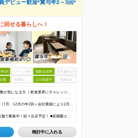
員デビュー歓迎*賞与年2～3回*
に回せる暮らしへ！
卒OK
ベテランOK
複数名採用
完全週休2日
企業
転勤なし
土日面接可
面接1回
◆学歴不問・未経験OK◎ ｜ブランクがある方 ｜転職回数が気になる方 ｜飲食業界にチャレンジしたい方 ｜副業OK どんな方も大歓迎！「やってみたい」という気持ちがあればOKです◎
月給24万円～＋各種手当＋賞与 ★賞与は年2〜3回支給 （7月・12月の年2回＋会社業績により2月に決算賞与あり） ★家賃1万円の格安寮や70%オフの食事補助により、毎月の支出を大幅に抑えられます。
★一部店舗マイカー通勤可（駐車場完備） ★全国の各店舗で募集中！続々出店予定！ ■首都圏エリア 埼玉、千葉、東京、神奈川、山梨 ■北日本エリア 北海道、青森、岩手、宮城、秋田、山形、福島、茨城、栃
検討中に入れる