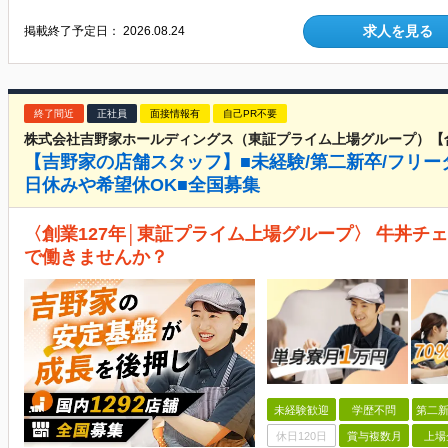
求人を見る
掲載終了予定日：
2026.08.24
終了間近
正社員
面接情報有
自己PR不要
株式会社吉野家ホールディングス（東証プライム上場グループ）【
【吉野家の店舗スタッフ】■未経験/第二新卒/フリー
日休みや希望休OK■全国募集
〈創業127年│東証プライム上場グループ〉 牛丼チ
で働きませんか？
未経験歓迎
学歴不問
第二新
休日120日
賞与複数月
上場