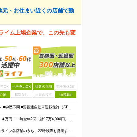
地元・お住まい近くの店舗で勤
プライム上場企業で、この先も変
卒OK
ベテランOK
複数名採用
完全週休2日
企業
転勤なし
土日面接可
面接1回
＜40・50・60代…完全未経験から活躍する社員多数！＞ ■学歴不問 ■要普通自動車運転免許（AT限定可） ※公共交通機関での通勤ができない時間帯での勤務ため、お住まいの場所によってはマイカー通勤が必
■想定月収28～30万円 └月給26万2,000円＋深夜手当2～４万円＋一時金年2回（計17万4,000円） ※残業代は別途全額支給いたします。 ※試用期間：3ヶ月あり。給与・待遇に差異はありません
＜地元・お住まいの地域で働ける！＞ 関東圏・関西圏のライフ各店舗のうち、22時以降も営業するいずれかの店舗へ配属となります。 ★公共交通機関での通勤 ★転居を伴う転勤はなし！ ＼関東圏／ 【東京都】