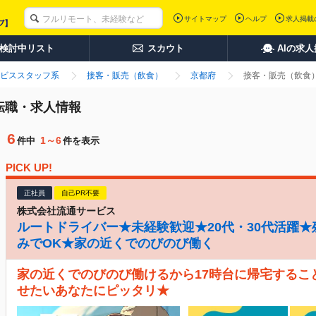
サイトマップ
ヘルプ
求人掲載
検討中リスト
スカウト
AIの求
ビススタッフ系
接客・販売（飲食）
京都府
接客・販売（飲食）
転職・求人情報
6
1～6
件中
件を表示
PICK UP!
正社員
自己PR不要
株式会社流通サービス
ルートドライバー★未経験歓迎★20代・30代活躍★
みでOK★家の近くでのびのび働く
家の近くでのびのび働けるから17時台に帰宅するこ
せたいあなたにピッタリ★