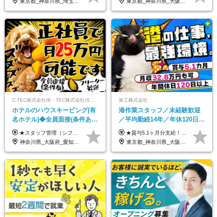
東京都_神奈川県_埼玉県_千葉県_大阪府_愛知県_北海道_青森県_宮城県_秋田県_山形県_茨城県_群馬県_新潟県_長野県_富山県_静岡県_三重県_兵庫県_京都府_広島県_岡山県_鳥取県_山口県_徳島県_香川県_愛媛県_福岡県_熊本県_佐賀県_長崎県_大分県_宮崎県_鹿児島県
東京都_神奈川県_大阪府_愛知県_北海道_京都府_福岡県_沖縄県
C-TEC株式会社/B・TEC株式会社/S・TEC株式会社【合同募集】
第工株式会社
ホテルのハウスキーピング(有
港作業スタッフ／未経験歓迎
名ホテル)◆全員面接(条件あ
／平均勤続14年／年休120日以
り)◆未経験OK◆リゾート地
上／食事手当・家族手当あり
★スタッフ管理（シフト調整など）の経験があれば【月給28万円以上】 ★賞与支給実績：基本給の2ヶ月分～3ヶ月分 ＝＝ライフスタイルに合わせて働き方を選べます＝＝ ■正社員 ＜未経験者＞月給25万円(寮なしの場合)～35万円＋賞与年2回 ＜経験者＞月給28万円～35万円＋賞与年2回 ※寮をご利用の場合は月給22万円～ ※経験やスキルに応じて決定します ※残業代全額支給 ※試用期間（3ヶ月間）中の雇用形態や待遇に差異はありません ※正社員の場合、転勤の可能性あり ■契約社員 月給22万円～＋残業代全額支給 ※契約社員の場合、賞与の支給および転勤の可能性はありません ※勤務時間や勤務日数の希望があればご相談に応じます ※試用期間なし ※契約の更新 有(勤務状況により判断する) 更新上限 有(通算契約期間の上限 1年/更新回数の上限 なし)
★賞与5.1ヶ月分支給！ ★入社3年目・30代で年収730万円の先輩も活躍中！ ★入社1年目・20代で月収29万円の実績あり 月給：22.5万円～30.5万円＋各種手当＋賞与年2回＋残業代全額支給 ※経験・能力などを考慮のうえ決定します ※上記月給には食事手当(5000円／月）を含みます ※残業代は分単位で100％支給いたします ※試用期間3ヶ月。その間の給与・待遇に差異はありません 【月収例】 ◆33.5万円／31歳 入社7か月 ◆38.5万円／32歳 入社1年目 ◆48.4万円／44歳 入社12年目 ※経験・能力などを考慮のうえ決定 ※月収・給与例には休日手当も含みます 【手当詳細】 ◆交通費規定支給（上限3万5000円／月） ◆時間外手当全額支給 ◆休日出勤手当 ◆港湾住宅あり（1R・2万円台～） ◆資格取得支援制度：全額負担 ◆地域手当：関東地区1万円／月
も選べる◆月25万円
／賞与5.1ヶ月分
神奈川県_大阪府_愛知県_北海道_兵庫県_京都府_広島県_福岡県_大分県_宮崎県_鹿児島県_沖縄県
東京都_神奈川県_大阪府_愛知県_兵庫県