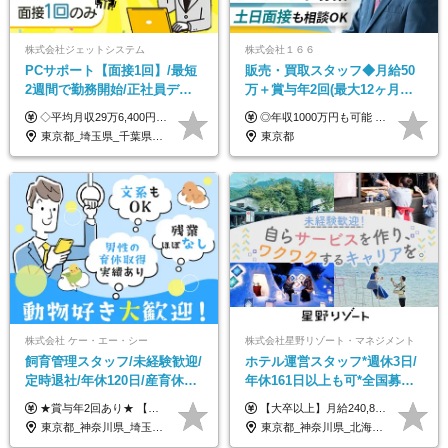
株式会社ジェットシステム
株式会社１６６
PCサポート【面接1回】/最短
販売・買取スタッフ◆月給50
2週間で勤務開始/正社員デビ
万＋賞与年2回(最大12ヶ月分
ュー歓迎/未経験9割以上/社員
支給)◆前職給与保証◆年収
◇平均月収29万6,400円(各種手当含む) ◇住宅手当⇒最大家賃の半額支給 ◇賞与年2回支給 ■月給22万5,000円以上＋地域手当＋時間外手当＋住宅手当＋家族手当 ※経験やスキルに応じて給与を決定します ※試用期間2ヶ月あり（期間内は時給1,060円以上となります） └地域により上がる可能性があり／例：東京都時給1,370円 └その他待遇に差異なし ＜モデル月収例＞ 1年目：296,400円 3年目：320,000円 【固定残業代について】 なし（残業代は、実際の労働時間に応じて別途全額支給）
◎年収1000万円も可能 ◎複雑な条件やノルマは一切なし！ 頑張った分だけシンプルに還元される給与体系です。 経験者の方には「前職給与保証」をお約束します！ ■月給50万円～80万円（役職手当を含む） ★平均月収：60～70万円程度 ★「〇件以上で支給」といった複雑な条件やノルマの縛りは一切ありません。 お客様に寄り添い、利益が出た分はしっかりとあなたの給与へ還元します！ ※経験・能力を考慮のうえ決定します。 ※試用期間3ヶ月あり。その間の待遇・給与に差異はありません。 ※上記の金額は固定残業代（20時間/5万円～）含んだ金額です。 超過分は別途記載します。
寮・住宅手当あり
1000万可◆オープニング
東京都_埼玉県_千葉県_愛知県_北海道_群馬県_長野県_富山県_石川県_静岡県_香川県_高知県_熊本県_長崎県_沖縄県
東京都
株式会社 ケー・エー・シー
株式会社星野リゾート・マネジメント
飼育管理スタッフ/未経験歓迎/
ホテル運営スタッフ*週休3日/
定時退社/年休120日/産育休実
年休161日以上も可*全国募集*
績あり/連休取得OK/賞与年2
未経験OK*新規開業施設多数
★賞与年2回あり★ 【未経験の方】月給20万7,750円～＋賞与年2回＋残業代全額支給＋交通費支給 【生物系大卒の方】月給21万3,750円～＋賞与年2回＋残業代全額支給＋交通費支給 ★手当が充実★ ・資格手当（実験動物技術者2級：月3,000円、1級：月7,000円） ・家族手当 ・住宅費用補助（転居を伴う転勤の場合：最大5年間支給） ・残業代全額支給 ※入社5年目程度で賞与4.6ヶ月分の支給実績あり ※月給の金額は、能力やスキルを考慮して決定します ※試用期間6ヶ月あり（雇用形態・給与・待遇に差異なし）
【大卒以上】月給240,800円以上+賞与2回+各種手当 【短大・専門学校卒】月給204,400円以上+賞与2回+各種手当 【上記以外】月給187,000円以上+賞与2回+各種手当 ※経験、資格、能力等を考慮の上、決定いたします ※残業代全額支給 ※試用期間3ヶ月（条件変更なし）
回/急募求人
東京都_神奈川県_埼玉県_大阪府_愛知県_茨城県_三重県_京都府_佐賀県
東京都_神奈川県_北海道_青森県_山形県_福島県_栃木県_群馬県_山梨県_長野県_石川県_静岡県_岐阜県_京都府_広島県_島根県_山口県_高知県_長崎県_大分県_鹿児島県_沖縄県