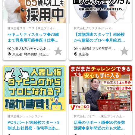
株式会社スリーエス【東証プライム上場グループ】
株式会社クリスタルジャパン
セキュリティスタッフ◆73歳
【建物調査スタッフ】未経験
まで再雇用可能◆座り仕事中
から建築のプロへ◆月給35万
心◆東証プライム上場G◆応
円～＋賞与年2回◆官公庁・
＼収入UPのチャンスあり◎昇給も可能です！／ ◆正社員 月給(地域による）＋グレード手当、深夜手当、残業代（全額支給）等の各種手当＋賞与年2回 ＜東京都／神奈川県（横浜市）＞ 月給21万4000円～27万円 ＜埼玉県／千葉県＞ 月給19万90000円～25万1000円 ＜栃木県／茨城県／山梨県＞ 月給18万4000円～23万6000円 【試用期間】 正社員：3ヵ月 アルバイト：なし ※試用期間と本採用後の給与・待遇に差異はありません ※グレード手当、深夜手当の詳細額は面接にてご案内させていただきます ※正社員は60歳定年のため、60代の方は嘱託社員での採用です。給与条件は嘱託給与となり、退職金と賞与がありません ＼正社員は「グレード認定制」という評価あり！制度勤続年数等に応じて入社時から手当を支給／ ◆グレードI：＋2000円（入社時～） ◆グレードII：＋5000円（在籍1年以上＆当社基準に当てはまる方） ◆グレードIII：＋1万円（社内試験の合格者） ◆アルバイト・パート 東京都:時給1226円 神奈川県:時給1225円 千葉県：時給1140円 埼玉県:時給1141円 栃木県:1068円 茨城県:1074円 山梨県:1052円
＜未経験でも初年度年収490万円～＞ ◆月給35万円～65万円＋賞与年2回（7月・12月） 【なぜ未経験に35万円を払えるのか】 UR都市機構様・日本郵政様・官公庁との直取引で中間マージンがなく、修繕・緊急対応だけで年4,000～5,000件。仕事が途切れない基盤があるため、調査を担う人材に相応の給与を支払えます。 【昇給について】 年齢や社歴ではなく、成長と貢献に応じて昇給する仕組みです。1回の昇給で年収100万円UPした社員もいます。 ※経験・スキルに応じて加給・優遇いたします ※試用期間3ヶ月（その間の給与・待遇に差異はありません） ※上記月給には、固定残業代（月45時間分／8.8万円～16.5万円）を含みます。超過分は別途全額支給します ※実際の残業は月平均10時間程度です。固定残業代は残業の有無にかかわらず全額支給します 【固定残業代について】 固定残業45時間分（88,000円～165,000円）を含む ※超過分は別途全額支給
募者全員面接◆賞与年2回
UR直取引◆残業月10h
東京都_神奈川県_埼玉県_千葉県_茨城県_栃木県_山梨県
東京都
株式会社ジェットシステム
株式会社ヤオコー【東証プライム上場グループ】
PCサポート/未経験スタート9
店長のサポート職◆50代多数
割以上/社員寮・住宅手当あり/
活躍◆定年間近の方も大歓
正社員デビューOK/20代～30
迎！◆出勤はお昼から◆平均