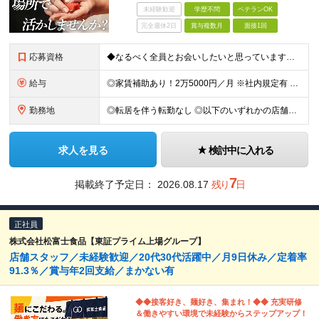
未経験歓迎
学歴不問
ベテランOK
完全週休2日
賞与複数月
面接1回
応募資格
◆なるべく全員とお会いしたいと思っています！◆経験浅めの方も大歓迎です！ ■寿司職人としての経験がある方 ■学歴不問 ＼こんな方にピッタリ！／ ◎寿司が好きで、技術をもっと磨いていきたい方 ◎明る
給与
◎家賃補助あり！2万5000円／月 ※社内規定有 ┗実質の手取りが増える嬉しい補助です。 ◎報奨金あり！ ┗社内・社外コンテストで店舗と個人を表彰。賞金は2万円～10万円です！ ◎資格取得支援あり
勤務地
◎転居を伴う転勤なし ◎以下のいずれかの店舗への配属となります 【東京都】 ■まぐろ問屋 三浦三崎港 恵み ┗ハラカド店 ┗渋谷ヒカリエ店 ■まぐろ問屋 三浦三崎港 ┗上野店 【神奈川県】 ■ま
求人を見る
検討中に入れる
7
掲載終了予定日：
2026.08.17
残り
日
正社員
株式会社松富士食品【東証プライム上場グループ】
店舗スタッフ／未経験歓迎／20代30代活躍中／月9日休み／定着率
91.3％／賞与年2回支給／まかない有
◆◆接客好き、麺好き、集まれ！◆◆ 充実研修
＆働きやすい環境で未経験からステップアップ！