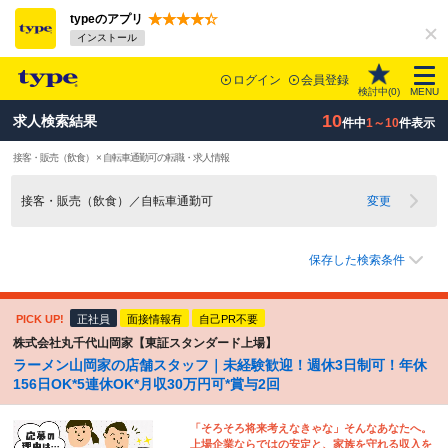
typeのアプリ
インストール
ログイン
会員登録
検討中(
0
)
MENU
10
求人検索結果
件中
1～10
件表示
接客・販売（飲食） × 自転車通勤可の転職・求人情報
接客・販売（飲食）／自転車通勤可
変更
保存した検索条件
PICK UP!
正社員
面接情報有
自己PR不要
株式会社丸千代山岡家【東証スタンダード上場】
ラーメン山岡家の店舗スタッフ｜未経験歓迎！週休3日制可！年休
156日OK*5連休OK*月収30万円可*賞与2回
「そろそろ将来考えなきゃな」そんなあなたへ。
上場企業ならではの安定と、家族を守れる収入を