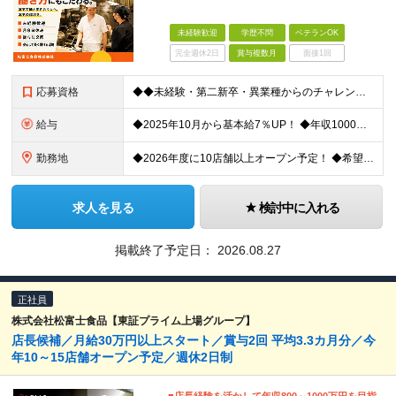
未経験歓迎
学歴不問
ベテランOK
完全週休2日
賞与複数月
面接1回
応募資格
◆◆未経験・第二新卒・異業種からのチャレンジ大歓迎！◆◆ ●学歴・経験は一切不問です！ 製造業や銀行員、タクシー運転手など、 先輩たちの前職は本当にバラバラ。 特別なスキルよりも「人柄」や「相手を
給与
◆2025年10月から基本給7％UP！ ◆年収1000万円も可能 ◆賞与年2回支給（平均支給額3.3カ月分） 【店舗スタッフの方は…】 月給26万7,500円～＋賞与＋各種手当 【何かしらの店長経
勤務地
◆2026年度に10店舗以上オープン予定！ ◆希望考慮・自宅から通勤可能な範囲で決定 ◆バイク・車通勤もOK 東京・埼玉・千葉・神奈川・群馬・大阪・兵庫・愛知にある、各ブランド店舗への配属となります
求人を見る
検討中に入れる
掲載終了予定日：
2026.08.27
正社員
株式会社松富士食品【東証プライム上場グループ】
店長候補／月給30万円以上スタート／賞与2回 平均3.3カ月分／今
年10～15店舗オープン予定／週休2日制