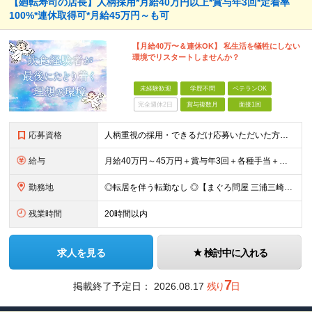
【廻転寿司の店長】人柄採用*月給40万円以上*賞与年3回*定着率
100%*連休取得可*月給45万円～も可
【月給40万〜＆連休OK】 私生活を犠牲にしない
環境でリスタートしませんか？
未経験歓迎
学歴不問
ベテランOK
完全週休2日
賞与複数月
面接1回
応募資格
人柄重視の採用・できるだけ応募いただいた方とお会いしてます！ ■学歴不問／ブランクOK ■飲食業界での勤務経験がある方 ★マネジメント経験者は優遇いたします ＼こんな方にピッタリ／ ◎チームをまと
給与
月給40万円～45万円＋賞与年3回＋各種手当＋交通費 ※前職給与・経験・スキルを考慮の上、決定いたします ※上記金額には固定残業代（63時間分／148,451円）を含みます。超過分は別途全額支給しま
勤務地
◎転居を伴う転勤なし ◎【まぐろ問屋 三浦三崎港・めぐみ水産・恵み】のいずれかの店舗への配属となります ■マークイズみなとみらい店 神奈川県横浜市西区みなとみらい3-5-1 MARK IS みなとみ
残業時間
20時間以内
求人を見る
検討中に入れる
7
掲載終了予定日：
2026.08.17
残り
日