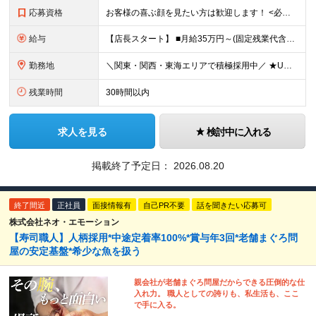
応募資格
お客様の喜ぶ顔を見たい方は歓迎します！ <必須条件> ☆学歴不問 ☆飲食業での店長やマネージメント経験をお持ちの方（業種・年数不問） <歓迎条件> ☆何らかの業種での店長・マネージャーの経験 ☆て
給与
【店長スタート】 ■月給35万円～(固定残業代含む) ※給与額は経験と能力を考慮の上、決定いたします。 ※固定残業代は、時間外労働の有無に関わらず19時間分を、月42,200円支給 ※上記を超える時
勤務地
＼関東・関西・東海エリアで積極採用中／ ★U・Iターン歓迎！ ★住居手当有り（規定あり） ★WEB面接1回のみ！ ★現在のお住まいから引っ越しが必要な場合には、 住居取得にかかる初期費用・引っ越し
残業時間
30時間以内
求人を見る
検討中に入れる
掲載終了予定日：
2026.08.20
終了間近
正社員
面接情報有
自己PR不要
話を聞きたい応募可
株式会社ネオ・エモーション
【寿司職人】人柄採用*中途定着率100%*賞与年3回*老舗まぐろ問
屋の安定基盤*希少な魚を扱う
親会社が老舗まぐろ問屋だからできる圧倒的な仕
入れ力。 職人としての誇りも、私生活も、ここ
で手に入る。