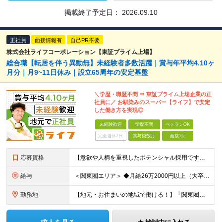
掲載終了予定日：
2026.09.10
正社員
面接情報有
自己PR不要
株式会社ライフコーポレーション【東証プライム上場】
総合職【転居を伴う異動無】未経験者多数活躍｜賞与年平均4.10ヶ
月分｜月9~11日休み｜設立65周年の安定基盤
＼学歴・職歴不問 ⇒ 東証プライム上場企業の正
社員に／ お馴染みのスーパー【ライフ】で安定
した働き方を実現◎
未経験歓迎
学歴不問
ベテランOK
完全週休2日
賞与複数月
面接1回
応募資格
【意欲や人柄を重視したポテンシャル採用です】 ◆学歴不問 ◆職種・業種未経験歓迎 ◆35歳以下の方を募集【若年層の長期キャリア形成を図るため】 ◎第二新卒の方、社会人デビューという方も歓迎します
給与
＜関東圏エリア＞ ◆月給26万2000円以上（大卒） ◆月給25万2000円以上（短大・専門卒） ◆月給24万2000円以上（高卒・その他） ＜関西圏エリア＞ ◆月給25万4000円以上（大卒） ◆
勤務地
【地元・お住まいの地域で働ける！】 └関東圏・関西圏のライフ各店舗へ配属となります ★公共交通機関での通勤 ★転居を伴う転勤はなし ＼関東圏／ 【東京都】 千代田区/中央区/荒川区/台東区/北区/足