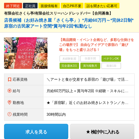
終了間近
正社員
面接情報有
自己PR不要
話を聞きたい応募可
有限会社さくら亭/有限会社スリーハンドレッドバー【合同募集】
店長候補（お好み焼き屋「さくら亭」）*月給60万円～*完休2日制*
原宿の古民家アート空間*賞与年2回*転勤なし
【商品開発・イベント企画など、多彩な仕掛けを
この場所で】 自由なアイデアで原宿の「遊び
場」をもっと盛り上げる！
未経験歓迎
学歴不問
ベテランOK
完全週休2日
賞与複数月
面接1回
応募資格
＼アートと食が交差する原宿の「遊び場」で活躍する／ ●飲食業界での店舗運営（店長・副店長等）経験をお持ちの方（業態不問） ●キッチン業務（仕込み等）の経験をお持ちの方 ※売上・経費管理等の数値管理経験
給与
月給60万円以上＋賞与年2回 ※経験・スキルに応じて給与を決定します ※店長＝管理監督者となり残業代の支給はありません ※上記金額には職能給、期待給、役職手当が含まれます ※試用期間は3～6ヶ月。そ
勤務地
★「原宿駅」近くのお好み焼きレストラン／カフェバー勤務 住所／東京都渋谷区神宮前 3-20-1 ※転居を伴う転勤はありません （変更の範囲）上記勤務地を除く当社関連勤務地 ※本求人は［有限会社さく
残業時間
30時間以内
求人を見る
検討中に入れる