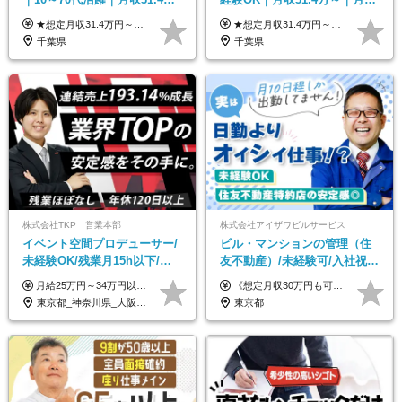
&賞与年2回｜家族・住宅手当
2.5万の単身寮｜住宅手当&家
★想定月収31.4万円～＋賞与年2回（59万円以上） ★入社お祝い金15万円支給 ★水道+光熱費無料の家賃がリーズナブルな社員寮(単身寮)あり！ 月給24万5000円以上(基本給21万1000円＋業務別手当35,000円)＋賞与年2回（賞与支給額：59万円以上を想定）＋残業代全額 ※みなし残業なし！残業代は全額支給します。 ※資格手当・深夜手当など、様々な手当をご用意しています。 ※入社お祝い金は１か月経過後、3ヶ月経過後、6ヶ月経過後に各5万円ずつ給与に加算して支給いたします。 ※指定の検定資格をお持ちの方には別途手当を支給します。入社後に取得した場合は給与に加算し支給します。 ・施設警備 1級7,000円 2級4,000円 ・交通誘導 1級7,000円 2級4,000円 ・雑踏警備 1級7,000円 2級4,000円 など
★想定月収31.4万円～＋賞与年2回（59万円以上） ★入社お祝い金15万円支給 ★水道+光熱費無料の家賃がリーズナブルな社員寮(単身寮)あり！ ★住宅手当&家族手当あり 月給24万5000円以上(基本給21万1000円＋業務別手当35,000円)＋賞与年2回（賞与支給額：59万円以上を想定）＋残業代全額 ※みなし残業なし！残業代は全額支給します。 ※資格手当・深夜手当など、様々な手当をご用意しています。 ※入社お祝い金は１か月経過後、3ヶ月経過後、6ヶ月経過後に各5万円ずつ給与に加算して支給いたします。 ※指定の検定資格をお持ちの方には別途手当を支給します。入社後に取得した場合は給与に加算し支給します。 ・施設警備 1級7,000円 2級4,000円 ・交通誘導 1級7,000円 2級4,000円 ・雑踏警備 1級7,000円 2級4,000円 など
｜光熱費0円の単身寮
族手当｜入社祝い金15万
千葉県
千葉県
株式会社TKP 営業本部
株式会社アイザワビルサービス
イベント空間プロデューサー/
ビル・マンションの管理（住
未経験OK/残業月15h以下/豊
友不動産）/未経験可/入社祝い
富な福利厚生/全国募集/平均有
金10万円/月収30万円可/40～
月給25万円～34万円以上＋各種手当＋残業代＋賞与年2回（昨年度2～4ヶ月分） 初年度想定年収：350万円～ ＜クラス・経験別の月給目安＞ ■メンバークラス：月給25万円以上 ■店長やSVなどのマネジメント経験者：月給30万円～スタート可 ■リーダークラス：月給34万円以上 ※月給は配属エリア・経験・能力を考慮して決定します（前職の経験・収入をお聞かせください）。 ※上記にはみなし残業手当20～30時間分（メンバー：3万1134円以上、経験5年以上：5万2448円以上、リーダー：5万9441円以上）を含みます。 ※超過分は別途支給いたします。
《想定月収30万円も可能！/想定年収380万円》 ■月給24万5000円以上＋賞与年2回(2カ月/2025年実績)＋時間外手当＋資格手当＋役職手当＋交通費 ………… ≪昇給、賞与、および各種諸手当について≫ ◇入社お祝い金（10万円 ※3カ月精勤後支給） ◇昇給/年1回 ◇賞与/年2回(2カ月/2025年実績) ◇時間外手当 ◇資格手当 └・ビル設備管理技能士1級（1万円/月） ・ビル設備管理技能士2級（5000円/月） ・建築物環境衛生管理技術者（1万円/月） ・防火管理技能者（3000円/月） ・消防設備士乙4類（3000円/月） 他 ◇役職手当 └・班長/サブリーダー/リーダー（5000円～2万円/月） ◇物件手当（最大2万円 ※物件により異なる） ◇退職金あり ※経験・年齢・能力を考慮した上、当社規定により優遇いたします。 ※3カ月の試用期間あり。その間の給与や福利厚生に差異はありません。 《モデル年収》 ・入社1年/35歳：年収380万円 ・入社3年/38歳：年収400万円
給取得日数14.9日
50代活躍/S102
東京都_神奈川県_大阪府_愛知県_北海道_宮城県_静岡県_京都府_広島県_福岡県
東京都