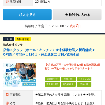
残業時間
20時間以内
求人を見る
検討中に入れる
7
掲載終了予定日：
2026.08.17
残り
日
正社員
面接情報有
株式会社ピソラ
店舗スタッフ（ホール・キッチン）★未経験歓迎／新店舗続々
OPEN／年間休日120日・完全週休二日制／面接1回
【*月給24万円～＆年間休日120日＆完全週休2日
制*】 仲間と一緒にキャリアをスタート！
未経験歓迎
学歴不問
ベテランOK
完全週休2日
賞与複数月
面接1回
応募資格
★第二新卒の方を積極採用しています★ ■学歴不問 ■業種・職種とも未経験OK！ ＼店長やエリアマネージャーの経験がある方は即戦力として／ 【ブランク・未経験の方も大歓迎】 大切なのは、スタッフや
給与
※経験・能力により金額を決定します 【店舗スタッフスタート】 ■月給24万3000円～ ※上記金額には固定残業代（19時間分／29,300円）を含む。 ※上記を超える時間外労働分は追加で支給 ※引