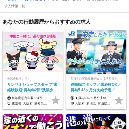
求人情報一覧
あなたの行動履歴からおすすめの求人
株式会社サンリオ
西日本旅客鉄道株式会社【JR西日本】
サンリオショップスタッフ*未
運輸職スタッフ／未経験OK／
経験歓迎*賞与年2回*残業少な
賞与5.42ヶ月分支給予定／残
め*産育休取得実績豊富*可愛
業月11h程／年休119日+有給
初年度想定年収324万円～690万円！ ◆全国一律 月給230,000円～＋賞与＋通勤手当＋役職手当＋時間外手当 《手当充実！》 ＊昇給/年1回 ＊賞与/年2回（7月/12月） ＊通勤手当：交通費支給（規定あり） ＊時間外手当 ＊販売職手当 ＊役職手当 《キャリアパス》 ▼店長（32歳）／年収400万円 ▼トレーナー（37歳）／年収500万円 ▼SV（40歳）／年収570万円 ※SVとして活躍された場合、574万円以上に昇給も目指せます。 日頃のお店での頑張りをしっかり評価する体制を整えており、 ご自身の努力次第で昇給する制度を用意しています！ 《ゆくゆくは・・・》 ■店舗スタッフをとりまとめ、お店づくりを主体で行う店長へ ■複数店舗を統括するトレーナーへとキャリアアップ ■様々な規模の店舗を経験しSVとして活躍した後は、本社の教育担当や店舗支援を担う本部スタッフとして活躍いただけます。 ※経験・能力を考慮の上、当社規定により優遇いたします。 ※入社日から6カ月間の試用期間あり。その間の待遇に差異はありません。
★賞与5.42ヶ月分支給予定あり！ （大卒以上）月給24万1,692円～39万5,780円＋各種手当＋賞与2回 （高卒以上）月給22万2,662円～39万5,780円＋各種手当＋賞与2回 ※上記は2025年度新卒支払額（京阪神地区）となります ※勤務地・学歴で異なり、ご経験・能力等をふまえた金額を加算します ※残業代は別途全額支給します ※当社規程に基づき決定します ※試用期間あり（3ヶ月／待遇に変更はありません） ※基本給以外の諸手当として扶養・職務・時間外・通勤手当等を支給します ※京阪神地区以外の勤務地の場合 月給（大卒）23万0,706円～／月給（高卒）21万2,541円～となります
い制服*社割有
平均18.7日
東京都_大阪府_愛知県_北海道_栃木県_静岡県_兵庫県_京都府_福岡県
大阪府_新潟県_富山県_石川県_福井県_三重県_兵庫県_京都府_滋賀県_奈良県_和歌山県_広島県_岡山県_鳥取県_島根県_山口県_福岡県