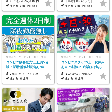
◇平均月収29万6,400円(各種手当含む) ◇住宅手当⇒最大家賃の半額支給 ◇賞与年2回支給 ■月給22万5,000円以上＋地域手当＋時間外手当＋住宅手当＋家族手当 ※経験やスキルに応じて給与を決定します ※試用期間2ヶ月あり（期間内は時給1,060円以上となります） └地域により上がる可能性があり／例：東京都時給1,370円 └その他待遇に差異なし ＜モデル月収例＞ 1年目：296,400円 3年目：320,000円 【固定残業代について】 なし（残業代は、実際の労働時間に応じて別途全額支給）
【賞与平均2.4ケ月分│決算賞与も20年以上連続で支給中！】 ＜月収例＞ 月収29万円（地域限定正社員／残業代・各種手当含む） 月収26万円（契約社員／残業代・各種手当含む） ◆月給：月給258,400円～361,500円＋残業代＋各種手当 ※給与は前職での経験、スキルを考慮し、決定します ※残業代は全額支給します ※契約社員としてご入社いただく方は、賞与額に差異あり。詳細は面接でお話しします ※試用期間3ヶ月あり。条件に変更はありません ※契約社員の場合：契約期間12カ月（更新あり） ※60歳未満でご入社いただいた方も、60歳になったタイミングで雇用形態は契約社員に切り替えとなります。
代活躍中/全国募集
賞与2.4ヶ月分◆残業少なめ
東京都_神奈川県_埼玉県_千葉県_大阪府_愛知県_北海道_青森県_岩手県_宮城県_秋田県_山形県_福島県_茨城県_群馬県_新潟県_山梨県_長野県_富山県_石川県_静岡県_岐阜県_三重県_兵庫県_京都府_滋賀県_奈良県_和歌山県_広島県_岡山県_鳥取県_島根県_山口県_徳島県_香川県_愛媛県_高知県_福岡県_熊本県_佐賀県_長崎県_大分県_宮崎県_沖縄県
東京都_神奈川県_埼玉県_千葉県_茨城県_栃木県_群馬県
株式会社ＥＶＥＲＹＦＯＯＤ 東京本社
株式会社ＥＶＥＲＹＦＯＯＤ 東京本社
コンビニ接客販売*正社員5名
コンビニスタッフ/土日祝休み
以上採用*酔客対応無し*年休
あり/5連休OK/残業ほぼ無し/
120日～*創業59年の安定基盤*
賞与年2回/トイレ掃除・夜勤
●毎年1回（12月）の昇給で給与にしっかり反映！ ●賞与年2回あり（6月・12月） 月給26万円＋賞与年2回＋交通費全額支給 役職の有無にかかわらず、日々の頑張りは正当に評価します！ リーダー・店長昇格後は等級に合わせて給与UP＋役職手当があるので、 納得感を持って働くことができます◎ ※経験・スキルを考慮の上、決定します ※上記金額には固定残業代（21時間分・3万7300円以上）を含みます。超過分は別途全額支給します ※試用期間3ヶ月間あり（期間中の給与・待遇に差異はありません）
★未経験から月給26万円スタート！ ★毎年1回（12月）の昇給＋賞与（年2回）で給与にしっかり反映！ 月給26万円＋賞与年2回＋交通費全額支給 ※リーダー・店長昇格後は基本給2万円UP＋役職手当支給 ※経験・スキルを考慮の上、決定します ※上記金額には固定残業代（21時間分・3万7300円以上）を含みます。超過分は別途全額支給します ※試用期間3ヶ月間あり（期間中の給与・待遇に差異はありません）
コンビニ経験者優遇
無し/面接1回
東京都_茨城県
東京都_茨城県