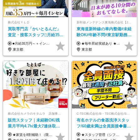
株式会社ＹＬＤ
新幹線メンテナンス東海株式会社【JR東海グループ】
買取専⾨店「かいとるんだ」
東海道新幹線の車内整備#未経
査定・接客スタッフ□⽉給35万
験OK#年齢不問#東京駅勤務
円以上＋毎⽉インセン□年休
#59歳まで正社員登用可＆登用
■月給35万円～＋インセンティブ＋各種手当 ※固定残業代（月45時間分87,600円～）を含む。超過した場合は別途残業代を支給いたします ※経験・年齢などを考慮の上、決定します ※試用期間3ヶ月あり（待遇に変動なし）
★毎年昇給実績あり ★入社3年で430万円も可(正社員登用された場合) ■入社時月収例：25万2840円(1万2040円×21日)＋賞与支給実績有（年2回・2025年度） 日給1万2040円 ※別途「超過勤務手当、祝繁手当、特殊手当」の支給有 ※試用期間中（2ヶ月）の待遇・雇用形態に差異はございません
120日以上□土日休み
実績多数！
東京都
東京都
株式会社カメラのキタムラ 店舗事業部【カメラのキタムラ】
C-TEC株式会社/B・TEC株式会社/S・TEC株式会社【合同募集】
販売スタッフ｜未経験OK/残
有名ホテルの食器洗浄スタッ
業月平均4.7h/最大7連休取得
フ/60歳未満は全員面接◆書類
可/全国募集/家賃8割を会社が
選考なし◆ブランクOK◆月25
★家賃を8割補助！（限度額は地域により異なる） ※転勤による引っ越しが発生する場合 ＝＝＝＝＝＝＝＝＝＝＝＝＝＝＝＝＝＝＝＝＝＝＝ 例えば、家賃7.5万円なら6万円は会社で負担。 あなたが支払うのは、たったの1.5万円です！ 年間では自己負担額が約72万ほどお得になります！ ＝＝＝＝＝＝＝＝＝＝＝＝＝＝＝＝＝＝＝＝＝＝＝ 月給22万8,700円～26万3,100円＋賞与年2回（初回の支給は当社規定による）＋残業手当 ＜実際の給与例＞ *24歳:月給23万4,700円＋賞与年2回（初回の支給は当社規定による）＋残業手当＋諸手当 ※上記はあくまで参考月給です。ご経歴・年齢を考慮し、当社規定により決定します ※評価により昇給あり ※残業代は別途支給あり ※試用期間2ヶ月あり（期間中の給与・待遇に差異はありません） 【実在する社員の年収モデル】 年収530万円（30歳） 年収820万円（40歳） 【入社時の想定年収】 330万円～900万円
★スタッフ管理（シフト調整など）の経験があれば【月給28万円以上】 ★賞与支給実績：基本給の2ヶ月分～3ヶ月分 ＝＝ライフスタイルに合わせて働き方を選べます＝＝ ■正社員 ＜未経験者＞月給25万円～35万円＋賞与年2回 ＜経験者＞月給28万円～35万円＋賞与年2回 ※経験やスキルに応じて決定します ※残業代全額支給 ※試用期間（3ヶ月間）中の雇用形態や待遇に差異はありません ※正社員の場合、転勤の可能性あり ■契約社員 月給22万円～＋残業代全額支給 ※契約社員の場合、賞与の支給および転勤の可能性はありません ※勤務時間や勤務日数の希望があればご相談に応じます ※試用期間なし ※契約の更新 有(勤務状況により判断する) 更新上限 有(通算契約期間の上限 1年/更新回数の上限 なし)
負担/賞与年2回
万～ ◆40～50代活躍