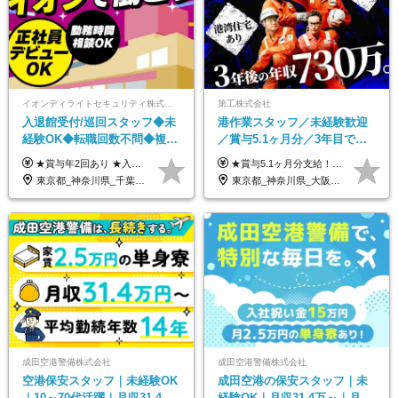
イオンディライトセキュリティ株式会社（イオングループ）
第工株式会社
入退館受付/巡回スタッフ◆未
港作業スタッフ／未経験歓迎
経験OK◆転職回数不問◆複数
／賞与5.1ヶ月分／3年目で年
勤務地で募集中◆ブランクあ
収730万円も可／食事手当あり
★賞与年2回あり ★入社祝い金3万円支給 ★出産祝い金や育児支援金などの手当も充実！ ≪給与モデル≫ 【東京】基本給27万2780円/月給＋時間外手当（25h） 【愛知】基本給25万4990円/月給＋時間外手当（25h） 【大阪】基本給25万4990円/月給＋時間外手当（25h） 【福岡】基本給23万7200円/月給＋時間外手当（25h） -------------- ▽各地の給与は下記をご確認ください！ ■北海道 月給20万円～ ■東北 月給20万円～ ■北関東 埼玉／月給22万5000円～ 茨城・群馬・新潟／月給20万円～ ■南関東 東京・神奈川／月給23万円～ 千葉／月給22万5000円～ 山梨／月給20万円～ ■中部 愛知／月給21万5000円～ 長野・岐阜・三重／月給20万円～ ■関西 大阪／月給21万5000円～ 京都・兵庫／月給21万円～ 滋賀・奈良／月給20万円～ ■中四国 岡山・山口・四国・広島／月給20万円～ ■九州 福岡・鹿児島・長崎／月給20万円～
★賞与5.1ヶ月分支給！ ★入社3年目・30代で年収730万円の先輩も活躍中！ ★入社1年目・20代で月収29万円の実績あり 月給：22.5万円～30.5万円＋各種手当＋賞与年2回＋残業代全額支給 ※経験・能力などを考慮のうえ決定します ※上記月給には食事手当(5000円／月）を含みます ※残業代は分単位で100％支給いたします ※試用期間3ヶ月。その間の給与・待遇に差異はありません 【月収例】 ◆33.5万円／31歳 入社7か月 ◆38.5万円／32歳 入社1年目 ◆48.4万円／44歳 入社12年目 ※経験・能力などを考慮のうえ決定 ※月収・給与例には休日手当も含みます 【手当詳細】 ◆交通費規定支給（上限3万5000円／月） ◆時間外手当全額支給 ◆休日出勤手当 ◆港湾住宅あり（1R・2万円台～） ◆資格取得支援制度：全額負担 ◆地域手当：関東地区1万円／月
りOK◆室内業務がメイン
／年休120日以上
東京都_神奈川県_千葉県_北海道_福島県_長野県_岐阜県_三重県_京都府_福岡県
東京都_神奈川県_大阪府_愛知県_兵庫県
成田空港警備株式会社
成田空港警備株式会社
空港保安スタッフ｜未経験OK
成田空港の保安スタッフ｜未
｜10～70代活躍｜月収31.4万
経験OK｜月収31.4万～｜月