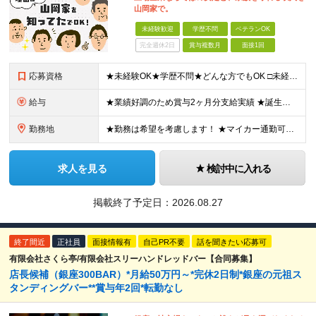
山岡家で。
未経験歓迎
学歴不問
ベテランOK
完全週休2日
賞与複数月
面接1回
応募資格
★未経験OK★学歴不問★どんな方でもOK □未経験・第二新卒・フリーター □ブランクがある方 □転職回数が気になる方 □飲食業界にチャレンジしたい方 「やってみたい」という気持ちがあれば、皆さん大
給与
★業績好調のため賞与2ヶ月分支給実績 ★誕生日手当など手当充実 ★年2回昇給チャンス有＆入社1年で店長昇格可 ★残業代全額支給（1分単位で支給） 【週休3日制の場合】 月給25万8,960円以上（固
勤務地
★勤務は希望を考慮します！ ★マイカー通勤可（駐車場完備） ★全国の各店舗で募集中！続々出店予定！ ～国内300店舗、47都道府県への展開を目標に出店中！～ ▼積極採用地域▼ ・中部（富山、石川、
求人を見る
検討中に入れる
掲載終了予定日：
2026.08.27
終了間近
正社員
面接情報有
自己PR不要
話を聞きたい応募可
有限会社さくら亭/有限会社スリーハンドレッドバー【合同募集】
店長候補（銀座300BAR）*月給50万円～*完休2日制*銀座の元祖ス
タンディングバー**賞与年2回*転勤なし