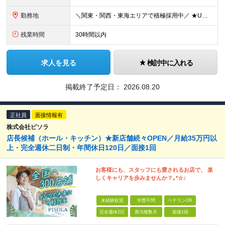
勤務地
＼関東・関西・東海エリアで積極採用中／ ★U・Iターン歓迎！ ★住居手当有り（規定あり） ★WEB面接1回のみ！ ★現在のお住まいから引っ越しが必要な場合には、 住居取得にかかる初期費用・引っ越し
残業時間
30時間以内
求人を見る
検討中に入れる
掲載終了予定日：
2026.08.20
正社員
面接情報有
株式会社ピソラ
店長候補（ホール・キッチン）★新店舗続々OPEN／月給35万円以
上・完全週休二日制・年間休日120日／面接1回
お客様にも、スタッフにも愛されるお店で、 楽
しくキャリアを歩みませんか？｡*☆♪
未経験歓迎
学歴不問
ベテランOK
完全週休2日
賞与複数月
面接1回