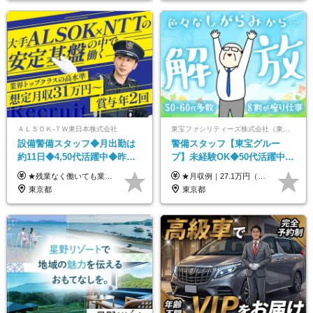
ＡＬＳＯＫ-ＴＷ東日本株式会社
東宝ファシリティーズ株式会社（東宝株式会社100％出資）
設備警備スタッフ◆月出勤は
警備スタッフ【東宝グルー
約11日◆4,50代活躍中◆昨年
プ】未経験OK◆50代活躍中
賞与3ヶ月◆ブランク/未経験
◆1勤務で2日分休み◆8割が座
★残業なく働いても業界高水準の高給与！ ★想定月収31万円～ ★社会人経験年数に応じて給与UP！ 1年目の想定月収／310,453円 ┗基本給216,600円 ＋時間外勤務52,297円(31h/135%) ＋休日勤務23,556円(13h/145%) ＋深夜手当18,000円(36h/40%） ※試用期間あり（4ヶ月） 給与内容に変更はございません。 ＼基本給与に卒歴や社会人加算が支給されます！／ ▼例1：大卒（社会人経験6年以上）の場合 基本給（216,600円）＋卒歴加算（20,000円）＋社会人経験（4,500円）＝241,100円 ▼例2：高卒（社会人経験15年以上）の場合 基本給（216,600円）社会人経験（18,000円）＝234,600円 ＼さらにプラスの手当も！／ 45時間程度の所定外勤務の場合、一般的な会社と比較すると 年間〈約12万円〉もプラスで受け取れます◎
★月収例｜27.1万円（月給+残業代2.4万円+資格手当0.2万円+家族手当0.85万円） ★賞与年2回＆充実した手当あり！ ■月給23万6,500円～＋賞与年2回＋各種手当 ┗月給には職務手当19,500円、調整手当15,000円、住宅手当18,500円、契約社員手当1,500円を含みます ※試用期間4ヶ月(期間中の給与・待遇の差異はありません) ━━━━━━━━━━ 各種手当も充実！ ━━━━━━━━━━ ★家族手当 ★役付手当 ★資格手当 ★年末年始勤務手当 ★交通費支給（月5万円以内／6ヶ月分の定期代を支給） ★残業・深夜残業手当（全額支給） ━━━━━━━━━━ 給与支給日は毎月25日です ━━━━━━━━━━ 例：1月1日付入社の場合 1月25日に基本給+変動しない手当を支給 2月25日に前月分の残業手当など変動する手当を支給
OK◆社会人歴は給与加算
り仕事◆賞与年2回
東京都
東京都