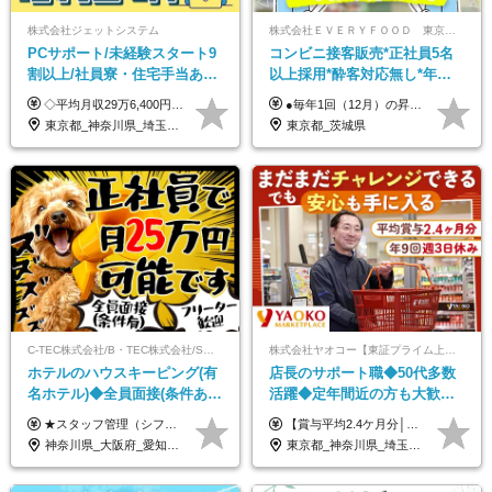
株式会社ジェットシステム
株式会社ＥＶＥＲＹＦＯＯＤ 東京本社
PCサポート/未経験スタート9
コンビニ接客販売*正社員5名
割以上/社員寮・住宅手当あり/
以上採用*酔客対応無し*年休
正社員デビューOK/20代～30
120日～*創業59年の安定基盤*
◇平均月収29万6,400円(各種手当含む) ◇住宅手当⇒最大家賃の半額支給 ◇賞与年2回支給 ■月給22万5,000円以上＋地域手当＋時間外手当＋住宅手当＋家族手当 ※経験やスキルに応じて給与を決定します ※試用期間2ヶ月あり（期間内は時給1,060円以上となります） └地域により上がる可能性があり／例：東京都時給1,370円 └その他待遇に差異なし ＜モデル月収例＞ 1年目：296,400円 3年目：320,000円 【固定残業代について】 なし（残業代は、実際の労働時間に応じて別途全額支給）
●毎年1回（12月）の昇給で給与にしっかり反映！ ●賞与年2回あり（6月・12月） 月給26万円＋賞与年2回＋交通費全額支給 役職の有無にかかわらず、日々の頑張りは正当に評価します！ リーダー・店長昇格後は等級に合わせて給与UP＋役職手当があるので、 納得感を持って働くことができます◎ ※経験・スキルを考慮の上、決定します ※上記金額には固定残業代（21時間分・3万7300円以上）を含みます。超過分は別途全額支給します ※試用期間3ヶ月間あり（期間中の給与・待遇に差異はありません）
代活躍中/全国募集
コンビニ経験者優遇
東京都_神奈川県_埼玉県_千葉県_大阪府_愛知県_北海道_青森県_岩手県_宮城県_秋田県_山形県_福島県_茨城県_群馬県_新潟県_山梨県_長野県_富山県_石川県_静岡県_岐阜県_三重県_兵庫県_京都府_滋賀県_奈良県_和歌山県_広島県_岡山県_鳥取県_島根県_山口県_徳島県_香川県_愛媛県_高知県_福岡県_熊本県_佐賀県_長崎県_大分県_宮崎県_沖縄県
東京都_茨城県
C-TEC株式会社/B・TEC株式会社/S・TEC株式会社【合同募集】
株式会社ヤオコー【東証プライム上場グループ】
ホテルのハウスキーピング(有
店長のサポート職◆50代多数
名ホテル)◆全員面接(条件あ
活躍◆定年間近の方も大歓
り)◆未経験OK◆リゾート地
迎！◆出勤はお昼から◆平均
★スタッフ管理（シフト調整など）の経験があれば【月給28万円以上】 ★賞与支給実績：基本給の2ヶ月分～3ヶ月分 ＝＝ライフスタイルに合わせて働き方を選べます＝＝ ■正社員 ＜未経験者＞月給25万円(寮なしの場合)～35万円＋賞与年2回 ＜経験者＞月給28万円～35万円＋賞与年2回 ※寮をご利用の場合は月給22万円～ ※経験やスキルに応じて決定します ※残業代全額支給 ※試用期間（3ヶ月間）中の雇用形態や待遇に差異はありません ※正社員の場合、転勤の可能性あり ■契約社員 月給22万円～＋残業代全額支給 ※契約社員の場合、賞与の支給および転勤の可能性はありません ※勤務時間や勤務日数の希望があればご相談に応じます ※試用期間なし ※契約の更新 有(勤務状況により判断する) 更新上限 有(通算契約期間の上限 1年/更新回数の上限 なし)
【賞与平均2.4ケ月分│決算賞与も20年以上連続で支給中！】 ＜月収例＞ 月収29万円（地域限定正社員／残業代・各種手当含む） 月収26万円（契約社員／残業代・各種手当含む） ◆月給：月給258,400円～361,500円＋残業代＋各種手当 ※給与は前職での経験、スキルを考慮し、決定します ※残業代は全額支給します ※契約社員としてご入社いただく方は、賞与額に差異あり。詳細は面接でお話しします ※試用期間3ヶ月あり。条件に変更はありません ※契約社員の場合：契約期間12カ月（更新あり） ※60歳未満でご入社いただいた方も、60歳になったタイミングで雇用形態は契約社員に切り替えとなります。
も選べる◆月25万円
賞与2.4ヶ月分◆残業少なめ
神奈川県_大阪府_愛知県_北海道_兵庫県_京都府_広島県_福岡県_大分県_宮崎県_鹿児島県_沖縄県
東京都_神奈川県_埼玉県_千葉県_茨城県_栃木県_群馬県