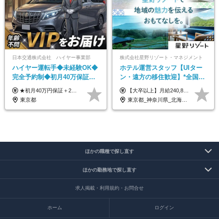
日本交通株式会社 ハイヤー事業部
株式会社星野リゾート・マネジメント
ハイヤー運転手◆未経験OK◆
ホテル運営スタッフ【UIター
完全予約制◆初月40万保証◆
ン・遠方の移住歓迎】*全国募
平均年収600万◆約4ヶ月研修
集*週休3日/年休161日可*未経
★初月40万円保証＋2～6ヶ月目35万円保証 ★平均年収600万円 月給236,000円（一律手当含む）＋運転手当（運転した時間に応じて支給）＋残業代＋賞与年2回 ※基礎研修期間（10日間）は日給1万円を支給します ※試用期間中（3ヶ月）の給与・待遇に差異はありません ※残業代は全額支給します
【大卒以上】月給240,800円以上+賞与2回+各種手当 【短大・専門学校卒】月給204,400円以上+賞与2回+各種手当 【上記以外】月給187,000円以上+賞与2回+各種手当 ※経験、資格、能力等を考慮の上、決定いたします ※残業代全額支給 ※試用期間3ヶ月（条件変更なし）
あり◆運転は1日4hほど
験OK*新規開業あり
東京都
東京都_神奈川県_北海道_青森県_山形県_福島県_栃木県_群馬県_山梨県_長野県_石川県_静岡県_岐阜県_京都府_広島県_島根県_山口県_高知県_長崎県_大分県_鹿児島県_沖縄県
ほかの職種で探し直す
ほかの勤務地で探し直す
求人掲載・利用規約・お問合せ
ホーム
ログイン