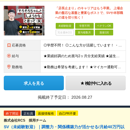
「店長止まり」のキャリアはもう卒業。 上場企
業の盤石な基盤と豊富なポストで、SVや本部職
への道を切り拓く！
未経験歓迎
学歴不問
ベテランOK
完全週休2日
賞与複数月
面接1回
応募資格
◎学歴不問！ ◎こんな方が活躍しています！ ・研修や制度面が整っている会社で働きたい方 ・店長やその先を目指したい方 ・給与を上げていきたい方 など □未経験・第二新卒・フリーター □ブランクがある
給与
★業績好調のため賞与2ヶ月分支給実績 ★誕生日手当など手当充実 ★年2回昇給チャンス有＆入社1年で店長昇格可 ★残業代全額支給（1分単位で支給） ■月給24万円～36万円 ※残業代全額支給（1分単位
勤務地
★勤務は希望を考慮します！ ★マイカー通勤可（駐車場完備） ★全国の各店舗で募集中！続々出店予定！ ～国内300店舗、47都道府県への展開を目標に出店中！～ ▼積極採用地域▼ ・中部（富山、石川、
求人を見る
検討中に入れる
掲載終了予定日：
2026.08.27
終了間近
正社員
面接情報有
自己PR不要
株式会社RCS 採用チーム
SV（未経験歓迎）｜調整力・関係構築力が活かせる/月給40万円以