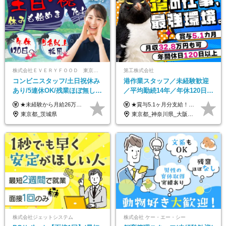
株式会社ＥＶＥＲＹＦＯＯＤ 東京本社
第工株式会社
コンビニスタッフ/土日祝休み
港作業スタッフ／未経験歓迎
あり/5連休OK/残業ほぼ無し/
／平均勤続14年／年休120日以
賞与年2回/トイレ掃除・夜勤
上／食事手当・家族手当あり
★未経験から月給26万円スタート！ ★毎年1回（12月）の昇給＋賞与（年2回）で給与にしっかり反映！ 月給26万円＋賞与年2回＋交通費全額支給 ※リーダー・店長昇格後は基本給2万円UP＋役職手当支給 ※経験・スキルを考慮の上、決定します ※上記金額には固定残業代（21時間分・3万7300円以上）を含みます。超過分は別途全額支給します ※試用期間3ヶ月間あり（期間中の給与・待遇に差異はありません）
★賞与5.1ヶ月分支給！ ★入社3年目・30代で年収730万円の先輩も活躍中！ ★入社1年目・20代で月収29万円の実績あり 月給：22.5万円～30.5万円＋各種手当＋賞与年2回＋残業代全額支給 ※経験・能力などを考慮のうえ決定します ※上記月給には食事手当(5000円／月）を含みます ※残業代は分単位で100％支給いたします ※試用期間3ヶ月。その間の給与・待遇に差異はありません 【月収例】 ◆33.5万円／31歳 入社7か月 ◆38.5万円／32歳 入社1年目 ◆48.4万円／44歳 入社12年目 ※経験・能力などを考慮のうえ決定 ※月収・給与例には休日手当も含みます 【手当詳細】 ◆交通費規定支給（上限3万5000円／月） ◆時間外手当全額支給 ◆休日出勤手当 ◆港湾住宅あり（1R・2万円台～） ◆資格取得支援制度：全額負担 ◆地域手当：関東地区1万円／月
無し/面接1回
／賞与5.1ヶ月分
東京都_茨城県
東京都_神奈川県_大阪府_愛知県_兵庫県
株式会社ジェットシステム
株式会社 ケー・エー・シー