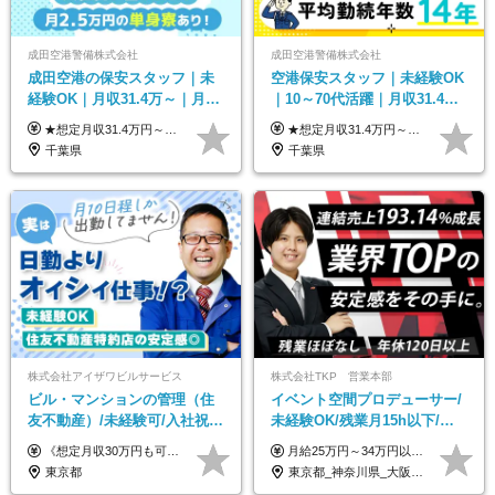
成田空港警備株式会社
成田空港警備株式会社
成田空港の保安スタッフ｜未
空港保安スタッフ｜未経験OK
経験OK｜月収31.4万～｜月
｜10～70代活躍｜月収31.4万
2.5万の単身寮｜住宅手当&家
&賞与年2回｜家族・住宅手当
★想定月収31.4万円～＋賞与年2回（59万円以上） ★入社お祝い金15万円支給 ★水道+光熱費無料の家賃がリーズナブルな社員寮(単身寮)あり！ ★住宅手当&家族手当あり 月給24万5000円以上(基本給21万1000円＋業務別手当35,000円)＋賞与年2回（賞与支給額：59万円以上を想定）＋残業代全額 ※みなし残業なし！残業代は全額支給します。 ※資格手当・深夜手当など、様々な手当をご用意しています。 ※入社お祝い金は１か月経過後、3ヶ月経過後、6ヶ月経過後に各5万円ずつ給与に加算して支給いたします。 ※指定の検定資格をお持ちの方には別途手当を支給します。入社後に取得した場合は給与に加算し支給します。 ・施設警備 1級7,000円 2級4,000円 ・交通誘導 1級7,000円 2級4,000円 ・雑踏警備 1級7,000円 2級4,000円 など
★想定月収31.4万円～＋賞与年2回（59万円以上） ★入社お祝い金15万円支給 ★水道+光熱費無料の家賃がリーズナブルな社員寮(単身寮)あり！ 月給24万5000円以上(基本給21万1000円＋業務別手当35,000円)＋賞与年2回（賞与支給額：59万円以上を想定）＋残業代全額 ※みなし残業なし！残業代は全額支給します。 ※資格手当・深夜手当など、様々な手当をご用意しています。 ※入社お祝い金は１か月経過後、3ヶ月経過後、6ヶ月経過後に各5万円ずつ給与に加算して支給いたします。 ※指定の検定資格をお持ちの方には別途手当を支給します。入社後に取得した場合は給与に加算し支給します。 ・施設警備 1級7,000円 2級4,000円 ・交通誘導 1級7,000円 2級4,000円 ・雑踏警備 1級7,000円 2級4,000円 など
族手当｜入社祝い金15万
｜光熱費0円の単身寮
千葉県
千葉県
株式会社アイザワビルサービス
株式会社TKP 営業本部
ビル・マンションの管理（住
イベント空間プロデューサー/
友不動産）/未経験可/入社祝い
未経験OK/残業月15h以下/豊
金10万円/月収30万円可/40～
富な福利厚生/全国募集/平均有
《想定月収30万円も可能！/想定年収380万円》 ■月給24万5000円以上＋賞与年2回(2カ月/2025年実績)＋時間外手当＋資格手当＋役職手当＋交通費 ………… ≪昇給、賞与、および各種諸手当について≫ ◇入社お祝い金（10万円 ※3カ月精勤後支給） ◇昇給/年1回 ◇賞与/年2回(2カ月/2025年実績) ◇時間外手当 ◇資格手当 └・ビル設備管理技能士1級（1万円/月） ・ビル設備管理技能士2級（5000円/月） ・建築物環境衛生管理技術者（1万円/月） ・防火管理技能者（3000円/月） ・消防設備士乙4類（3000円/月） 他 ◇役職手当 └・班長/サブリーダー/リーダー（5000円～2万円/月） ◇物件手当（最大2万円 ※物件により異なる） ◇退職金あり ※経験・年齢・能力を考慮した上、当社規定により優遇いたします。 ※3カ月の試用期間あり。その間の給与や福利厚生に差異はありません。 《モデル年収》 ・入社1年/35歳：年収380万円 ・入社3年/38歳：年収400万円
月給25万円～34万円以上＋各種手当＋残業代＋賞与年2回（昨年度2～4ヶ月分） 初年度想定年収：350万円～ ＜クラス・経験別の月給目安＞ ■メンバークラス：月給25万円以上 ■店長やSVなどのマネジメント経験者：月給30万円～スタート可 ■リーダークラス：月給34万円以上 ※月給は配属エリア・経験・能力を考慮して決定します（前職の経験・収入をお聞かせください）。 ※上記にはみなし残業手当20～30時間分（メンバー：3万1134円以上、経験5年以上：5万2448円以上、リーダー：5万9441円以上）を含みます。 ※超過分は別途支給いたします。
50代活躍/S102
給取得日数14.9日
東京都
東京都_神奈川県_大阪府_愛知県_北海道_宮城県_静岡県_京都府_広島県_福岡県