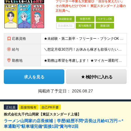
フリーター卒業も大歓迎◎ 「自分を変えたい」
その気持ちだけでOK！ 東証スタンダード上場の
正社員へ。
未経験歓迎
学歴不問
ベテランOK
完全週休2日
賞与複数月
面接1回
応募資格
★未経験・第二新卒・フリーター・ブランクOK ★学歴不問！ □転職回数が気になる方 □飲食業界にチャレンジしたい方 「やってみたい」という気持ちがあれば、皆さん大歓迎です♪ ◎こんな方が活躍して
給与
＼想定月収30万円！お休みも稼ぎも欲張りたい方にピッタリ！／ ★業績好調のため賞与2ヶ月分支給実績 ★誕生日手当など手当充実 ★年2回昇給チャンス有 ★残業代全額支給（1分単位で支給） 月給25万
勤務地
★勤務は希望を考慮します！ ★マイカー通勤可（駐車場完備） ★全国の各店舗で募集中！続々出店予定！ ～国内300店舗、47都道府県への展開を目標に出店中！～ ▼積極採用地域▼ ・中部（富山、石川、
求人を見る
検討中に入れる
掲載終了予定日：
2026.08.27
正社員
面接情報有
自己PR不要
株式会社丸千代山岡家【東証スタンダード上場】
ラーメン山岡家の店長候補｜学歴/経歴不問*店長は月給41万円～*
車通勤可*駐車場完備*面接1回*賞与年2回