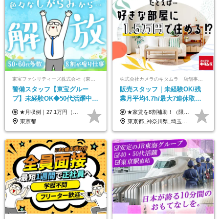
東宝ファシリティーズ株式会社（東宝株式会社100％出資）
株式会社カメラのキタムラ 店舗事業部【カメラのキタムラ】
警備スタッフ【東宝グルー
販売スタッフ｜未経験OK/残
プ】未経験OK◆50代活躍中
業月平均4.7h/最大7連休取得
◆1勤務で2日分休み◆8割が座
可/全国募集/家賃8割を会社が
★月収例｜27.1万円（月給+残業代2.4万円+資格手当0.2万円+家族手当0.85万円） ★賞与年2回＆充実した手当あり！ ■月給23万6,500円～＋賞与年2回＋各種手当 ┗月給には職務手当19,500円、調整手当15,000円、住宅手当18,500円、契約社員手当1,500円を含みます ※試用期間4ヶ月(期間中の給与・待遇の差異はありません) ━━━━━━━━━━ 各種手当も充実！ ━━━━━━━━━━ ★家族手当 ★役付手当 ★資格手当 ★年末年始勤務手当 ★交通費支給（月5万円以内／6ヶ月分の定期代を支給） ★残業・深夜残業手当（全額支給） ━━━━━━━━━━ 給与支給日は毎月25日です ━━━━━━━━━━ 例：1月1日付入社の場合 1月25日に基本給+変動しない手当を支給 2月25日に前月分の残業手当など変動する手当を支給
★家賃を8割補助！（限度額は地域により異なる） ※転勤による引っ越しが発生する場合 ＝＝＝＝＝＝＝＝＝＝＝＝＝＝＝＝＝＝＝＝＝＝＝ 例えば、家賃7.5万円なら6万円は会社で負担。 あなたが支払うのは、たったの1.5万円です！ 年間では自己負担額が約72万ほどお得になります！ ＝＝＝＝＝＝＝＝＝＝＝＝＝＝＝＝＝＝＝＝＝＝＝ 月給22万8,700円～26万3,100円＋賞与年2回（初回の支給は当社規定による）＋残業手当 ＜実際の給与例＞ *24歳:月給23万4,700円＋賞与年2回（初回の支給は当社規定による）＋残業手当＋諸手当 ※上記はあくまで参考月給です。ご経歴・年齢を考慮し、当社規定により決定します ※評価により昇給あり ※残業代は別途支給あり ※試用期間2ヶ月あり（期間中の給与・待遇に差異はありません） 【実在する社員の年収モデル】 年収530万円（30歳） 年収820万円（40歳） 【入社時の想定年収】 330万円～900万円
り仕事◆賞与年2回
負担/賞与年2回
東京都
東京都_神奈川県_埼玉県_千葉県_大阪府_愛知県_北海道_青森県_宮城県_秋田県_山形県_茨城県_群馬県_新潟県_長野県_富山県_静岡県_三重県_兵庫県_京都府_広島県_岡山県_鳥取県_山口県_徳島県_香川県_愛媛県_福岡県_熊本県_佐賀県_長崎県_大分県_宮崎県_鹿児島県