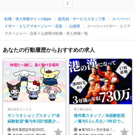
1
転職・求人情報サイトのtype
販売員・サービススタッフ系
スーパーバ
イザー・エリアマネージャー・店長
山形県
スーパーバイザー・エリア
マネージャー・店長 × 山形県の転職・求人情報一覧
あなたの行動履歴からおすすめの求人
株式会社サンリオ
第工株式会社
サンリオショップスタッフ*未
港作業スタッフ／未経験歓迎
経験歓迎*賞与年2回*残業少な
／賞与5.1ヶ月分／3年目で年
め*産育休取得実績豊富*可愛
収730万円も可／食事手当あり
初年度想定年収324万円～690万円！ ◆全国一律 月給230,000円～＋賞与＋通勤手当＋役職手当＋時間外手当 《手当充実！》 ＊昇給/年1回 ＊賞与/年2回（7月/12月） ＊通勤手当：交通費支給（規定あり） ＊時間外手当 ＊販売職手当 ＊役職手当 《キャリアパス》 ▼店長（32歳）／年収400万円 ▼トレーナー（37歳）／年収500万円 ▼SV（40歳）／年収570万円 ※SVとして活躍された場合、574万円以上に昇給も目指せます。 日頃のお店での頑張りをしっかり評価する体制を整えており、 ご自身の努力次第で昇給する制度を用意しています！ 《ゆくゆくは・・・》 ■店舗スタッフをとりまとめ、お店づくりを主体で行う店長へ ■複数店舗を統括するトレーナーへとキャリアアップ ■様々な規模の店舗を経験しSVとして活躍した後は、本社の教育担当や店舗支援を担う本部スタッフとして活躍いただけます。 ※経験・能力を考慮の上、当社規定により優遇いたします。 ※入社日から6カ月間の試用期間あり。その間の待遇に差異はありません。
★賞与5.1ヶ月分支給！ ★入社3年目・30代で年収730万円の先輩も活躍中！ ★入社1年目・20代で月収29万円の実績あり 月給：22.5万円～30.5万円＋各種手当＋賞与年2回＋残業代全額支給 ※経験・能力などを考慮のうえ決定します ※上記月給には食事手当(5000円／月）を含みます ※残業代は分単位で100％支給いたします ※試用期間3ヶ月。その間の給与・待遇に差異はありません 【月収例】 ◆33.5万円／31歳 入社7か月 ◆38.5万円／32歳 入社1年目 ◆48.4万円／44歳 入社12年目 ※経験・能力などを考慮のうえ決定 ※月収・給与例には休日手当も含みます 【手当詳細】 ◆交通費規定支給（上限3万5000円／月） ◆時間外手当全額支給 ◆休日出勤手当 ◆港湾住宅あり（1R・2万円台～） ◆資格取得支援制度：全額負担 ◆地域手当：関東地区1万円／月
い制服*社割有
／年休120日以上