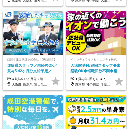
東京都_大阪府_愛知県_北海道_栃木県_静岡県_兵庫県_京都府_福岡県
東京都_神奈川県_大阪府_愛知県_兵庫県
西日本旅客鉄道株式会社【JR西日本】
イオンディライトセキュリティ株式会社（イオングループ）
運輸職スタッフ／未経験OK／
入退館受付/巡回スタッフ◆未
賞与5.42ヶ月分支給予定／残
経験OK◆転職回数不問◆複数
業月11h程／年休119日+有給
勤務地で募集中◆ブランクあ
★賞与5.42ヶ月分支給予定あり！ （大卒以上）月給24万1,692円～39万5,780円＋各種手当＋賞与2回 （高卒以上）月給22万2,662円～39万5,780円＋各種手当＋賞与2回 ※上記は2025年度新卒支払額（京阪神地区）となります ※勤務地・学歴で異なり、ご経験・能力等をふまえた金額を加算します ※残業代は別途全額支給します ※当社規程に基づき決定します ※試用期間あり（3ヶ月／待遇に変更はありません） ※基本給以外の諸手当として扶養・職務・時間外・通勤手当等を支給します ※京阪神地区以外の勤務地の場合 月給（大卒）23万0,706円～／月給（高卒）21万2,541円～となります
★賞与年2回あり ★入社祝い金3万円支給 ★出産祝い金や育児支援金などの手当も充実！ ≪給与モデル≫ 【東京】基本給27万2780円/月給＋時間外手当（25h） 【愛知】基本給25万4990円/月給＋時間外手当（25h） 【大阪】基本給25万4990円/月給＋時間外手当（25h） 【福岡】基本給23万7200円/月給＋時間外手当（25h） -------------- ▽各地の給与は下記をご確認ください！ ■北海道 月給20万円～ ■東北 月給20万円～ ■北関東 埼玉／月給22万5000円～ 茨城・群馬・新潟／月給20万円～ ■南関東 東京・神奈川／月給23万円～ 千葉／月給22万5000円～ 山梨／月給20万円～ ■中部 愛知／月給21万5000円～ 長野・岐阜・三重／月給20万円～ ■関西 大阪／月給21万5000円～ 京都・兵庫／月給21万円～ 滋賀・奈良／月給20万円～ ■中四国 岡山・山口・四国・広島／月給20万円～ ■九州 福岡・鹿児島・長崎／月給20万円～
平均18.7日
りOK◆室内業務がメイン
大阪府_新潟県_富山県_石川県_福井県_三重県_兵庫県_京都府_滋賀県_奈良県_和歌山県_広島県_岡山県_鳥取県_島根県_山口県_福岡県
東京都_神奈川県_千葉県_北海道_福島県_長野県_岐阜県_三重県_京都府_福岡県