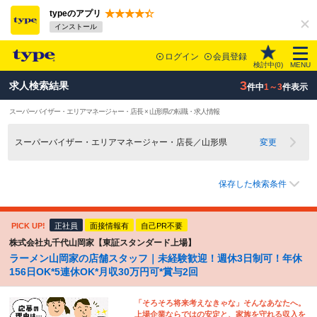
typeのアプリ
インストール
ログイン
会員登録
検討中(
0
)
MENU
3
求人検索結果
件中
1～3
件表示
スーパーバイザー・エリアマネージャー・店長 × 山形県の転職・求人情報
スーパーバイザー・エリアマネージャー・店長／山形県
変更
保存した検索条件
PICK UP!
正社員
面接情報有
自己PR不要
株式会社丸千代山岡家【東証スタンダード上場】
ラーメン山岡家の店舗スタッフ｜未経験歓迎！週休3日制可！年休
156日OK*5連休OK*月収30万円可*賞与2回
「そろそろ将来考えなきゃな」そんなあなたへ。
上場企業ならではの安定と、家族を守れる収入を