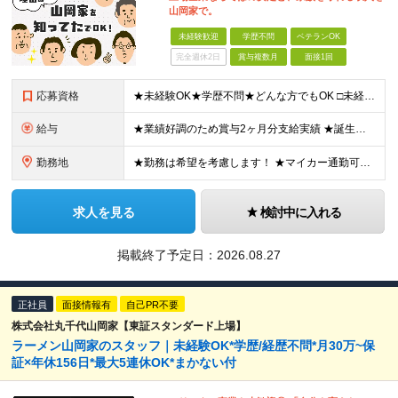
山岡家で。
未経験歓迎
学歴不問
ベテランOK
完全週休2日
賞与複数月
面接1回
応募資格
★未経験OK★学歴不問★どんな方でもOK □未経験・第二新卒・フリーター □ブランクがある方 □転職回数が気になる方 □飲食業界にチャレンジしたい方 「やってみたい」という気持ちがあれば、皆さん大
給与
★業績好調のため賞与2ヶ月分支給実績 ★誕生日手当など手当充実 ★年2回昇給チャンス有＆入社1年で店長昇格可 ★残業代全額支給（1分単位で支給） 【週休3日制の場合】 月給25万8,960円以上（固
勤務地
★勤務は希望を考慮します！ ★マイカー通勤可（駐車場完備） ★全国の各店舗で募集中！続々出店予定！ ～国内300店舗、47都道府県への展開を目標に出店中！～ ▼積極採用地域▼ ・中部（富山、石川、
求人を見る
検討中に入れる
掲載終了予定日：
2026.08.27
正社員
面接情報有
自己PR不要
株式会社丸千代山岡家【東証スタンダード上場】
ラーメン山岡家のスタッフ｜未経験OK*学歴/経歴不問*月30万~保
証×年休156日*最大5連休OK*まかない付