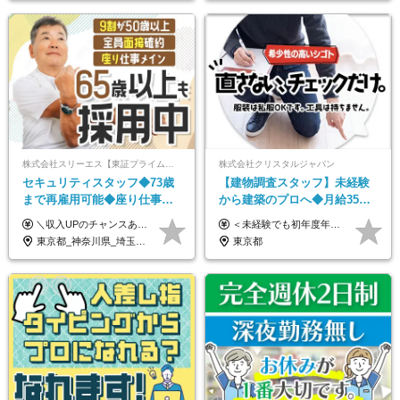
株式会社スリーエス【東証プライム上場グループ】
株式会社クリスタルジャパン
セキュリティスタッフ◆73歳
【建物調査スタッフ】未経験
まで再雇用可能◆座り仕事中
から建築のプロへ◆月給35万
心◆東証プライム上場G◆応
円～＋賞与年2回◆官公庁・
＼収入UPのチャンスあり◎昇給も可能です！／ ◆正社員 月給(地域による）＋グレード手当、深夜手当、残業代（全額支給）等の各種手当＋賞与年2回 ＜東京都／神奈川県（横浜市）＞ 月給21万4000円～27万円 ＜埼玉県／千葉県＞ 月給19万90000円～25万1000円 ＜栃木県／茨城県／山梨県＞ 月給18万4000円～23万6000円 【試用期間】 正社員：3ヵ月 アルバイト：なし ※試用期間と本採用後の給与・待遇に差異はありません ※グレード手当、深夜手当の詳細額は面接にてご案内させていただきます ※正社員は60歳定年のため、60代の方は嘱託社員での採用です。給与条件は嘱託給与となり、退職金と賞与がありません ＼正社員は「グレード認定制」という評価あり！制度勤続年数等に応じて入社時から手当を支給／ ◆グレードI：＋2000円（入社時～） ◆グレードII：＋5000円（在籍1年以上＆当社基準に当てはまる方） ◆グレードIII：＋1万円（社内試験の合格者） ◆アルバイト・パート 東京都:時給1226円 神奈川県:時給1225円 千葉県：時給1140円 埼玉県:時給1141円 栃木県:1068円 茨城県:1074円 山梨県:1052円
＜未経験でも初年度年収490万円～＞ ◆月給35万円～65万円＋賞与年2回（7月・12月） 【なぜ未経験に35万円を払えるのか】 UR都市機構様・日本郵政様・官公庁との直取引で中間マージンがなく、修繕・緊急対応だけで年4,000～5,000件。仕事が途切れない基盤があるため、調査を担う人材に相応の給与を支払えます。 【昇給について】 年齢や社歴ではなく、成長と貢献に応じて昇給する仕組みです。1回の昇給で年収100万円UPした社員もいます。 ※経験・スキルに応じて加給・優遇いたします ※試用期間3ヶ月（その間の給与・待遇に差異はありません） ※上記月給には、固定残業代（月45時間分／8.8万円～16.5万円）を含みます。超過分は別途全額支給します ※実際の残業は月平均10時間程度です。固定残業代は残業の有無にかかわらず全額支給します 【固定残業代について】 固定残業45時間分（88,000円～165,000円）を含む ※超過分は別途全額支給
募者全員面接◆賞与年2回
UR直取引◆残業月10h
東京都_神奈川県_埼玉県_千葉県_茨城県_栃木県_山梨県
東京都