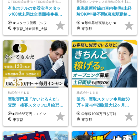
C-TEC株式会社/B・TEC株式会社/S・TEC株式会社【合同募集】
新幹線メンテナンス東海株式会社【JR東海グループ】
有名ホテルの食器洗浄スタッ
東海道新幹線の車内整備#未経
フ/60歳未満は全員面接◆書類
験OK#年齢不問#東京駅勤務
選考なし◆ブランクOK◆月25
#59歳まで正社員登用可＆登用
★スタッフ管理（シフト調整など）の経験があれば【月給28万円以上】 ★賞与支給実績：基本給の2ヶ月分～3ヶ月分 ＝＝ライフスタイルに合わせて働き方を選べます＝＝ ■正社員 ＜未経験者＞月給25万円～35万円＋賞与年2回 ＜経験者＞月給28万円～35万円＋賞与年2回 ※経験やスキルに応じて決定します ※残業代全額支給 ※試用期間（3ヶ月間）中の雇用形態や待遇に差異はありません ※正社員の場合、転勤の可能性あり ■契約社員 月給22万円～＋残業代全額支給 ※契約社員の場合、賞与の支給および転勤の可能性はありません ※勤務時間や勤務日数の希望があればご相談に応じます ※試用期間なし ※契約の更新 有(勤務状況により判断する) 更新上限 有(通算契約期間の上限 1年/更新回数の上限 なし)
★毎年昇給実績あり ★入社3年で430万円も可(正社員登用された場合) ■入社時月収例：25万2840円(1万2040円×21日)＋賞与支給実績有（年2回・2025年度） 日給1万2040円 ※別途「超過勤務手当、祝繁手当、特殊手当」の支給有 ※試用期間中（2ヶ月）の待遇・雇用形態に差異はございません
万～ ◆40～50代活躍
実績多数！
東京都_神奈川県_大阪府_愛知県_北海道_京都府_福岡県_沖縄県
東京都
株式会社ＹＬＤ
株式会社１６６
買取専⾨店「かいとるんだ」
販売・買取スタッフ◆月給50
査定・接客スタッフ□⽉給35万
万＋賞与年2回(最大12ヶ月分
円以上＋毎⽉インセン□年休
支給)◆前職給与保証◆年収
■月給35万円～＋インセンティブ＋各種手当 ※固定残業代（月45時間分87,600円～）を含む。超過した場合は別途残業代を支給いたします ※経験・年齢などを考慮の上、決定します ※試用期間3ヶ月あり（待遇に変動なし）
◎年収1000万円も可能 ◎複雑な条件やノルマは一切なし！ 頑張った分だけシンプルに還元される給与体系です。 経験者の方には「前職給与保証」をお約束します！ ■月給50万円～80万円（役職手当を含む） ★平均月収：60～70万円程度 ★「〇件以上で支給」といった複雑な条件やノルマの縛りは一切ありません。 お客様に寄り添い、利益が出た分はしっかりとあなたの給与へ還元します！ ※経験・能力を考慮のうえ決定します。 ※試用期間3ヶ月あり。その間の待遇・給与に差異はありません。 ※上記の金額は固定残業代（20時間/5万円～）含んだ金額です。 超過分は別途記載します。
120日以上□土日休み
1000万可◆オープニング
東京都
東京都