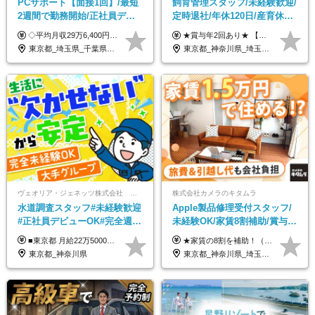
PCサポート【面接1回】/最短
飼育管理スタッフ/未経験歓迎/
2週間で勤務開始/正社員デビ
定時退社/年休120日/産育休実
ュー歓迎/未経験9割以上/社員
績あり/連休取得OK/賞与年2
◇平均月収29万6,400円(各種手当含む) ◇住宅手当⇒最大家賃の半額支給 ◇賞与年2回支給 ■月給22万5,000円以上＋地域手当＋時間外手当＋住宅手当＋家族手当 ※経験やスキルに応じて給与を決定します ※試用期間2ヶ月あり（期間内は時給1,060円以上となります） └地域により上がる可能性があり／例：東京都時給1,370円 └その他待遇に差異なし ＜モデル月収例＞ 1年目：296,400円 3年目：320,000円 【固定残業代について】 なし（残業代は、実際の労働時間に応じて別途全額支給）
★賞与年2回あり★ 【未経験の方】月給20万7,750円～＋賞与年2回＋残業代全額支給＋交通費支給 【生物系大卒の方】月給21万3,750円～＋賞与年2回＋残業代全額支給＋交通費支給 ★手当が充実★ ・資格手当（実験動物技術者2級：月3,000円、1級：月7,000円） ・家族手当 ・住宅費用補助（転居を伴う転勤の場合：最大5年間支給） ・残業代全額支給 ※入社5年目程度で賞与4.6ヶ月分の支給実績あり ※月給の金額は、能力やスキルを考慮して決定します ※試用期間6ヶ月あり（雇用形態・給与・待遇に差異なし）
寮・住宅手当あり
回/急募求人
東京都_埼玉県_千葉県_愛知県_北海道_群馬県_長野県_富山県_石川県_静岡県_香川県_高知県_熊本県_長崎県_沖縄県
東京都_神奈川県_埼玉県_大阪府_愛知県_茨城県_三重県_京都府_佐賀県
ヴェオリア・ジェネッツ株式会社 関東支店 東京業務課
株式会社カメラのキタムラ
水道調査スタッフ#未経験歓迎
Apple製品修理受付スタッフ/
#正社員デビューOK#完全週休
未経験OK/家賃8割補助/賞与年
2日制#年休125日#資格取得支
2回/残業月平均4.7h/最大7連休
■東京都 月給22万5000円（東京地域手当3万円含）～25万円＋残業代全額支給＋各種手当 ■神奈川県 月給19万5000円～24万円＋残業代全額支給＋各種手当 ※年齢・経験を考慮し決定 ※試用期間3ヶ月（期間中の給与・待遇に差異はありません） ◆通勤手当あり（全額支給） ◆昇給年1回、賞与年2回。世界最大級の環境企業グループならではの安定した給与体系です。
★家賃の8割を補助！（限度額は地域により異なる） ※転勤による引っ越しが発生する場合 ＝＝＝＝＝＝＝＝＝＝＝＝＝＝＝＝＝＝＝＝＝＝＝ 例えば、家賃7.5万円なら6万円は会社で負担。 あなたが支払うのは、たったの1.5万円です！ 年間では自己負担額が約72万ほどお得になります！ ＝＝＝＝＝＝＝＝＝＝＝＝＝＝＝＝＝＝＝＝＝＝＝ 月給22万8,700円～26万3,100円＋賞与年2回（初回の支給は当社規定による）＋残業手当 ＜実際の給与例＞ *24歳:月給23万4,700円＋賞与年2回（初回の支給は当社規定による）＋残業手当＋諸手当 ※上記はあくまで参考月給です。ご経歴・年齢を考慮し、当社規定により決定します ※評価により昇給あり ※残業代は別途支給あり ※試用期間2ヶ月あり（期間中の給与・待遇に差異はありません） 【実在する社員の年収モデル】 年収530万円（30歳） 年収820万円（40歳） 【入社時の想定年収】 330万円～900万円
援有#社員数千人以上
OK
東京都_神奈川県
東京都_神奈川県_埼玉県_千葉県_大阪府_愛知県_北海道_岩手県_宮城県_秋田県_福島県_茨城県_栃木県_富山県_石川県_福井県_静岡県_岐阜県_三重県_兵庫県_京都府_滋賀県_奈良県_広島県_岡山県_徳島県_香川県_愛媛県_高知県_福岡県_熊本県_佐賀県_長崎県_大分県_宮崎県_沖縄県