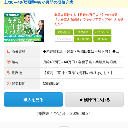
上/30～40代活躍中/6か月間の研修充実
業界未経験でも【月給40万円以上】の好待遇！
『人を支える経験』でキャリアアップを叶えませ
んか？
未経験歓迎
学歴不問
ベテランOK
完全週休2日
賞与複数月
面接1回
応募資格
◆未経験歓迎！経歴・転職回数は一切不問！ ◆異業界出身の30代・40代も活躍中！ ◆U・Iターン希望の方も歓迎（引越費用規定あり） 【応募要件】 ■高卒以上 ■普通自動車運転免許（AT限定可） ■基
給与
月給40万円～60万円＋各種手当＋業績賞与 ◎経験や能力等を考慮し、優遇いたします！ ◎成果により業績賞与を年2回支給します！ 上記月給には、固定残業代として 「60,800円～95,000円（28
勤務地
【原則、"直行・直帰"で毎日の出社はなし！】 東京・埼玉・千葉・神奈川などを中心とした 周辺エリアの現場に「直行・直帰」となります！ ■関東第一第二支部 埼玉県八潮市大字二丁目1142-2 ◎最寄り
残業時間
30時間以内
求人を見る
検討中に入れる
掲載終了予定日：
2026.08.24