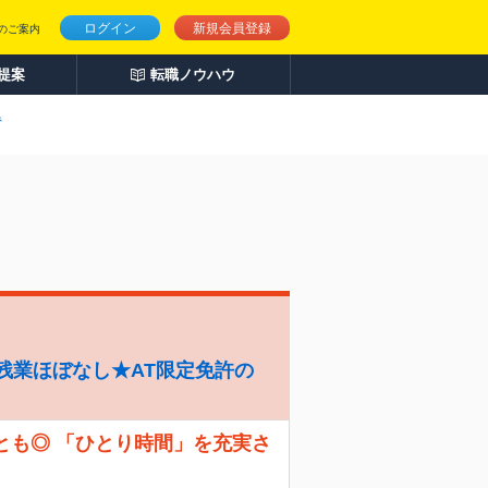
ログイン
新規会員登録
のご案内
人提案
転職ノウハウ
県
残業ほぼなし★AT限定免許の
とも◎ 「ひとり時間」を充実さ