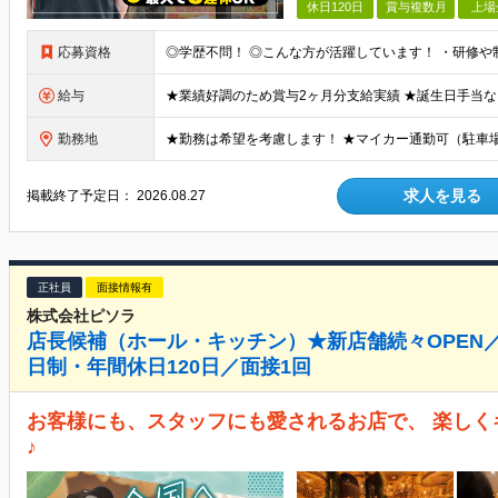
休日120日
賞与複数月
上場
応募資格
給与
勤務地
求人を見る
掲載終了予定日：
2026.08.27
正社員
面接情報有
株式会社ピソラ
店長候補（ホール・キッチン）★新店舗続々OPEN
日制・年間休日120日／面接1回
お客様にも、スタッフにも愛されるお店で、 楽しく
♪