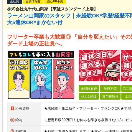
正社員
面接情報有
自己PR不要
株式会社丸千代山岡家【東証スタンダード上場】
ラーメン山岡家のスタッフ｜未経験OK*学歴/経歴不問*
大5連休OK*まかない付
フリーター卒業も大歓迎◎ 「自分を変えたい」その
ダード上場の正社員へ。
未経験歓迎
学歴不問
第二新
休日120日
賞与複数月
上場
応募資格
給与
勤務地