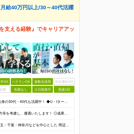
給40万円以上/30～40代活躍
人を支える経験』でキャリアアッ
卒OK
ベテランOK
複数名採用
完全週休2日
企業
転勤なし
土日面接可
面接1回
◆未経験歓迎！経歴・転職回数は一切不問！ ◆異業界出身の30代・40代も活躍中！ ◆U・Iターン希望の方も歓迎（引越費用規定あり） 【応募要件】 ■高卒以上 ■普通自動車運転免許（AT限定可） ■基
月給40万円～60万円＋各種手当＋業績賞与 ◎経験や能力等を考慮し、優遇いたします！ ◎成果により業績賞与を年2回支給します！ 上記月給には、固定残業代として 「60,800円～95,000円（28
【原則、"直行・直帰"で毎日の出社はなし！】 東京・埼玉・千葉・神奈川などを中心とした 周辺エリアの現場に「直行・直帰」となります！ ■関東第一第二支部 埼玉県八潮市大字二丁目1142-2 ◎最寄り