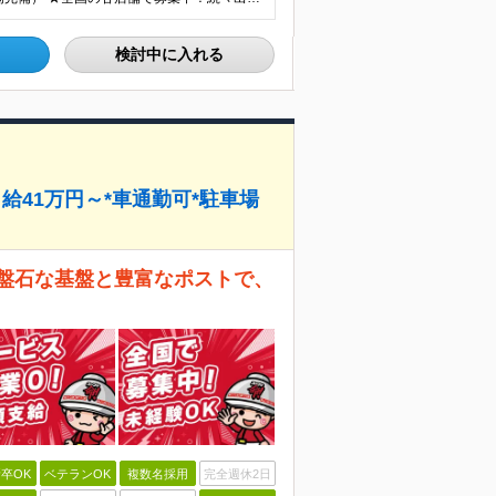
検討中に入れる
給41万円～*車通勤可*駐車場
の盤石な基盤と豊富なポストで、
卒OK
ベテランOK
複数名採用
完全週休2日