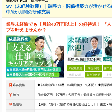
株式会社RCS 採用チーム
SV（未経験歓迎）｜調整力・関係構築力が活かせる/月
中/6か月間の研修充実
業界未経験でも【月給40万円以上】の好待遇！ 『
プを叶えませんか？
未経験歓迎
学歴不問
第二新
休日120日
賞与複数月
上場
応募資格
給与
勤務地