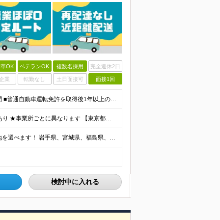
卒OK
ベテランOK
複数名採用
完全週休2日
企業
転勤なし
土日面接可
面接1回
＼職歴不問！人柄重視の採用！未経験OK◎／ ■学歴不問 ■普通自動車運転免許を取得後1年以上の方（AT限定可） ※一部勤務地で「2017年3月12日以降の取得者は要準中型免許」 ■44歳以下(※例外
★賞与年2回支給 ★結婚/出産/入学祝金、お見舞金支給あり ★事業所ごとに異なります 【東京都】 月給284,000円～298,540円 【神奈川県/千葉県】 月給284,000円 【埼玉県】 月給2
★全国の拠点で募集中！ ★自宅近くなど、希望の勤務地を選べます！ 岩手県、宮城県、福島県、新潟県、栃木県、茨城県、埼玉県、千葉県、東京都、神奈川県、山梨県、長野県、静岡県、滋賀県、兵庫県、岡山県、広
検討中に入れる