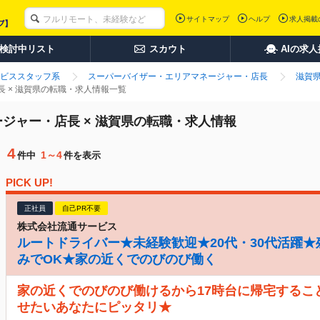
サイトマップ
ヘルプ
求人掲載
検討中リスト
スカウト
AIの求
ビススタッフ系
スーパーバイザー・エリアマネージャー・店長
滋賀
 × 滋賀県の転職・求人情報一覧
ジャー・店長 × 滋賀県の転職・求人情報
4
1～4
件中
件を表示
PICK UP!
正社員
自己PR不要
株式会社流通サービス
ルートドライバー★未経験歓迎★20代・30代活躍★
みでOK★家の近くでのびのび働く
家の近くでのびのび働けるから17時台に帰宅するこ
せたいあなたにピッタリ★