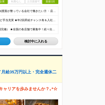
企業
転勤なし
土日面接可
面接1回
◎学歴不問！ ◎こんな方が活躍しています！ ・研修や制度面が整っている会社で働きたい方 ・店長やその先を目指したい方 ・給与を上げていきたい方 など □未経験・第二新卒・フリーター □ブランクがある
★業績好調のため賞与2ヶ月分支給実績 ★誕生日手当など手当充実 ★年2回昇給チャンス有＆入社1年で店長昇格可 ★残業代全額支給（1分単位で支給） ■月給24万円～36万円 ※残業代全額支給（1分単位
★勤務は希望を考慮します！ ★マイカー通勤可（駐車場完備） ★全国の各店舗で募集中！続々出店予定！ ～国内300店舗、47都道府県への展開を目標に出店中！～ ▼積極採用地域▼ ・中部（富山、石川、
検討中に入れる
／月給35万円以上・完全週休二
キャリアを歩みませんか？｡*☆