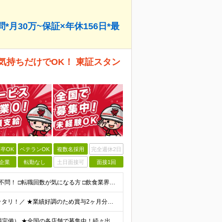
月30万~保証×年休156日*最
気持ちだけでOK！ 東証スタン
卒OK
ベテランOK
複数名採用
完全週休2日
企業
転勤なし
土日面接可
面接1回
★未経験・第二新卒・フリーター・ブランクOK ★学歴不問！ □転職回数が気になる方 □飲食業界にチャレンジしたい方 「やってみたい」という気持ちがあれば、皆さん大歓迎です♪ ◎こんな方が活躍して
＼想定月収30万円！お休みも稼ぎも欲張りたい方にピッタリ！／ ★業績好調のため賞与2ヶ月分支給実績 ★誕生日手当など手当充実 ★年2回昇給チャンス有 ★残業代全額支給（1分単位で支給） 月給25万
★勤務は希望を考慮します！ ★マイカー通勤可（駐車場完備） ★全国の各店舗で募集中！続々出店予定！ ～国内300店舗、47都道府県への展開を目標に出店中！～ ▼積極採用地域▼ ・中部（富山、石川、