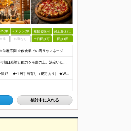
卒OK
ベテランOK
複数名採用
完全週休2日
企業
転勤なし
土日面接可
面接1回
お客様の喜ぶ顔を見たい方は歓迎します！ <必須条件> ☆学歴不問 ☆飲食業での店長やマネージメント経験をお持ちの方（業種・年数不問） <歓迎条件> ☆何らかの業種での店長・マネージャーの経験 ☆て
【店長スタート】 ■月給35万円～(固定残業代含む) ※給与額は経験と能力を考慮の上、決定いたします。 ※固定残業代は、時間外労働の有無に関わらず19時間分を、月42,200円支給 ※上記を超える時
＼関東・関西・東海エリアで積極採用中／ ★U・Iターン歓迎！ ★住居手当有り（規定あり） ★WEB面接1回のみ！ ★現在のお住まいから引っ越しが必要な場合には、 住居取得にかかる初期費用・引っ越し
検討中に入れる