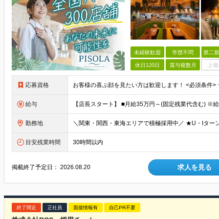
未経験歓迎
学歴不問
第二新
休日120日
賞与複数月
上場
応募資格
給与
勤務地
目安残業時間
30時間以内
求人を見る
掲載終了予定日：
2026.08.20
終了間近
正社員
面接情報有
自己PR不要