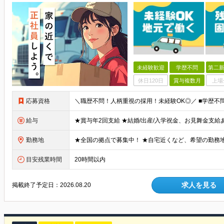
未経験歓迎
学歴不問
第二新
休日120日
賞与複数月
上場
応募資格
給与
勤務地
目安残業時間
20時間以内
求人を見る
掲載終了予定日：
2026.08.20