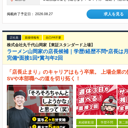
求人を見る
掲載終了予定日：
2026.08.27
正社員
面接情報有
自己PR不要
株式会社丸千代山岡家【東証スタンダード上場】
ラーメン山岡家の店長候補｜学歴/経歴不問*店長は月
完備*面接1回*賞与年2回
「店長止まり」のキャリアはもう卒業。 上場企業
SVや本部職への道を切り拓く！
未経験歓迎
学歴不問
第二新