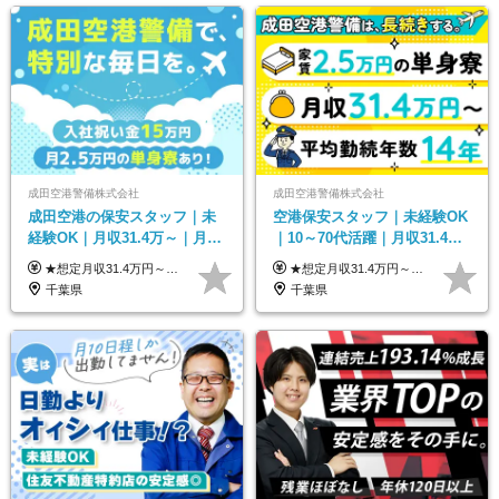
成田空港警備株式会社
成田空港警備株式会社
成田空港の保安スタッフ｜未
空港保安スタッフ｜未経験OK
経験OK｜月収31.4万～｜月
｜10～70代活躍｜月収31.4万
2.5万の単身寮｜住宅手当&家
&賞与年2回｜家族・住宅手当
★想定月収31.4万円～＋賞与年2回（59万円以上） ★入社お祝い金15万円支給 ★水道+光熱費無料の家賃がリーズナブルな社員寮(単身寮)あり！ ★住宅手当&家族手当あり 月給24万5000円以上(基本給21万1000円＋業務別手当35,000円)＋賞与年2回（賞与支給額：59万円以上を想定）＋残業代全額 ※みなし残業なし！残業代は全額支給します。 ※資格手当・深夜手当など、様々な手当をご用意しています。 ※入社お祝い金は１か月経過後、3ヶ月経過後、6ヶ月経過後に各5万円ずつ給与に加算して支給いたします。 ※指定の検定資格をお持ちの方には別途手当を支給します。入社後に取得した場合は給与に加算し支給します。 ・施設警備 1級7,000円 2級4,000円 ・交通誘導 1級7,000円 2級4,000円 ・雑踏警備 1級7,000円 2級4,000円 など
★想定月収31.4万円～＋賞与年2回（59万円以上） ★入社お祝い金15万円支給 ★水道+光熱費無料の家賃がリーズナブルな社員寮(単身寮)あり！ 月給24万5000円以上(基本給21万1000円＋業務別手当35,000円)＋賞与年2回（賞与支給額：59万円以上を想定）＋残業代全額 ※みなし残業なし！残業代は全額支給します。 ※資格手当・深夜手当など、様々な手当をご用意しています。 ※入社お祝い金は１か月経過後、3ヶ月経過後、6ヶ月経過後に各5万円ずつ給与に加算して支給いたします。 ※指定の検定資格をお持ちの方には別途手当を支給します。入社後に取得した場合は給与に加算し支給します。 ・施設警備 1級7,000円 2級4,000円 ・交通誘導 1級7,000円 2級4,000円 ・雑踏警備 1級7,000円 2級4,000円 など
族手当｜入社祝い金15万
｜光熱費0円の単身寮
千葉県
千葉県