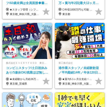
フ/60歳未満は全員面接◆書類
万＋賞与年2回(最大12ヶ月分
選考なし◆ブランクOK◆月25
支給)◆前職給与保証◆年収
★スタッフ管理（シフト調整など）の経験があれば【月給28万円以上】 ★賞与支給実績：基本給の2ヶ月分～3ヶ月分 ＝＝ライフスタイルに合わせて働き方を選べます＝＝ ■正社員 ＜未経験者＞月給25万円～35万円＋賞与年2回 ＜経験者＞月給28万円～35万円＋賞与年2回 ※経験やスキルに応じて決定します ※残業代全額支給 ※試用期間（3ヶ月間）中の雇用形態や待遇に差異はありません ※正社員の場合、転勤の可能性あり ■契約社員 月給22万円～＋残業代全額支給 ※契約社員の場合、賞与の支給および転勤の可能性はありません ※勤務時間や勤務日数の希望があればご相談に応じます ※試用期間なし ※契約の更新 有(勤務状況により判断する) 更新上限 有(通算契約期間の上限 1年/更新回数の上限 なし)
◎年収1000万円も可能 ◎複雑な条件やノルマは一切なし！ 頑張った分だけシンプルに還元される給与体系です。 経験者の方には「前職給与保証」をお約束します！ ■月給50万円～80万円（役職手当を含む） ★平均月収：60～70万円程度 ★「〇件以上で支給」といった複雑な条件やノルマの縛りは一切ありません。 お客様に寄り添い、利益が出た分はしっかりとあなたの給与へ還元します！ ※経験・能力を考慮のうえ決定します。 ※試用期間3ヶ月あり。その間の待遇・給与に差異はありません。 ※上記の金額は固定残業代（20時間/5万円～）含んだ金額です。 超過分は別途記載します。
万～ ◆40～50代活躍
1000万可◆オープニング
東京都_神奈川県_大阪府_愛知県_北海道_京都府_福岡県_沖縄県
東京都
株式会社ＥＶＥＲＹＦＯＯＤ 東京本社
第工株式会社
コンビニスタッフ/土日祝休み
港作業スタッフ／未経験歓迎
あり/5連休OK/残業ほぼ無し/
／平均勤続14年／年休120日以
賞与年2回/トイレ掃除・夜勤
上／食事手当・家族手当あり
★未経験から月給26万円スタート！ ★毎年1回（12月）の昇給＋賞与（年2回）で給与にしっかり反映！ 月給26万円＋賞与年2回＋交通費全額支給 ※リーダー・店長昇格後は基本給2万円UP＋役職手当支給 ※経験・スキルを考慮の上、決定します ※上記金額には固定残業代（21時間分・3万7300円以上）を含みます。超過分は別途全額支給します ※試用期間3ヶ月間あり（期間中の給与・待遇に差異はありません）
★賞与5.1ヶ月分支給！ ★入社3年目・30代で年収730万円の先輩も活躍中！ ★入社1年目・20代で月収29万円の実績あり 月給：22.5万円～30.5万円＋各種手当＋賞与年2回＋残業代全額支給 ※経験・能力などを考慮のうえ決定します ※上記月給には食事手当(5000円／月）を含みます ※残業代は分単位で100％支給いたします ※試用期間3ヶ月。その間の給与・待遇に差異はありません 【月収例】 ◆33.5万円／31歳 入社7か月 ◆38.5万円／32歳 入社1年目 ◆48.4万円／44歳 入社12年目 ※経験・能力などを考慮のうえ決定 ※月収・給与例には休日手当も含みます 【手当詳細】 ◆交通費規定支給（上限3万5000円／月） ◆時間外手当全額支給 ◆休日出勤手当 ◆港湾住宅あり（1R・2万円台～） ◆資格取得支援制度：全額負担 ◆地域手当：関東地区1万円／月
無し/面接1回
／賞与5.1ヶ月分
東京都_茨城県
東京都_神奈川県_大阪府_愛知県_兵庫県