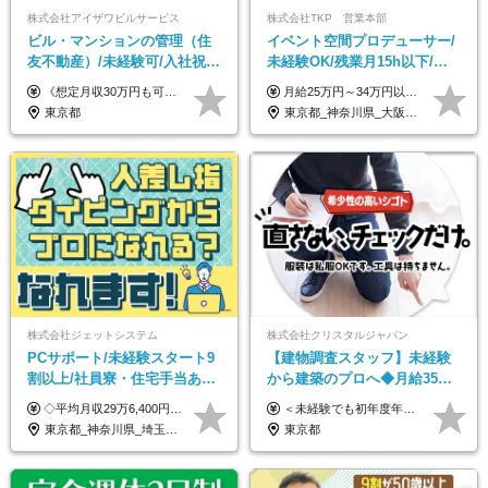
株式会社アイザワビルサービス
株式会社TKP 営業本部
ビル・マンションの管理（住
イベント空間プロデューサー/
友不動産）/未経験可/入社祝い
未経験OK/残業月15h以下/豊
金10万円/月収30万円可/40～
富な福利厚生/全国募集/平均有
《想定月収30万円も可能！/想定年収380万円》 ■月給24万5000円以上＋賞与年2回(2カ月/2025年実績)＋時間外手当＋資格手当＋役職手当＋交通費 ………… ≪昇給、賞与、および各種諸手当について≫ ◇入社お祝い金（10万円 ※3カ月精勤後支給） ◇昇給/年1回 ◇賞与/年2回(2カ月/2025年実績) ◇時間外手当 ◇資格手当 └・ビル設備管理技能士1級（1万円/月） ・ビル設備管理技能士2級（5000円/月） ・建築物環境衛生管理技術者（1万円/月） ・防火管理技能者（3000円/月） ・消防設備士乙4類（3000円/月） 他 ◇役職手当 └・班長/サブリーダー/リーダー（5000円～2万円/月） ◇物件手当（最大2万円 ※物件により異なる） ◇退職金あり ※経験・年齢・能力を考慮した上、当社規定により優遇いたします。 ※3カ月の試用期間あり。その間の給与や福利厚生に差異はありません。 《モデル年収》 ・入社1年/35歳：年収380万円 ・入社3年/38歳：年収400万円
月給25万円～34万円以上＋各種手当＋残業代＋賞与年2回（昨年度2～4ヶ月分） 初年度想定年収：350万円～ ＜クラス・経験別の月給目安＞ ■メンバークラス：月給25万円以上 ■店長やSVなどのマネジメント経験者：月給30万円～スタート可 ■リーダークラス：月給34万円以上 ※月給は配属エリア・経験・能力を考慮して決定します（前職の経験・収入をお聞かせください）。 ※上記にはみなし残業手当20～30時間分（メンバー：3万1134円以上、経験5年以上：5万2448円以上、リーダー：5万9441円以上）を含みます。 ※超過分は別途支給いたします。
50代活躍/S102
給取得日数14.9日
東京都
東京都_神奈川県_大阪府_愛知県_北海道_宮城県_静岡県_京都府_広島県_福岡県
株式会社ジェットシステム
株式会社クリスタルジャパン
PCサポート/未経験スタート9
【建物調査スタッフ】未経験
割以上/社員寮・住宅手当あり/
から建築のプロへ◆月給35万
正社員デビューOK/20代～30
円～＋賞与年2回◆官公庁・
◇平均月収29万6,400円(各種手当含む) ◇住宅手当⇒最大家賃の半額支給 ◇賞与年2回支給 ■月給22万5,000円以上＋地域手当＋時間外手当＋住宅手当＋家族手当 ※経験やスキルに応じて給与を決定します ※試用期間2ヶ月あり（期間内は時給1,060円以上となります） └地域により上がる可能性があり／例：東京都時給1,370円 └その他待遇に差異なし ＜モデル月収例＞ 1年目：296,400円 3年目：320,000円 【固定残業代について】 なし（残業代は、実際の労働時間に応じて別途全額支給）
＜未経験でも初年度年収490万円～＞ ◆月給35万円～65万円＋賞与年2回（7月・12月） 【なぜ未経験に35万円を払えるのか】 UR都市機構様・日本郵政様・官公庁との直取引で中間マージンがなく、修繕・緊急対応だけで年4,000～5,000件。仕事が途切れない基盤があるため、調査を担う人材に相応の給与を支払えます。 【昇給について】 年齢や社歴ではなく、成長と貢献に応じて昇給する仕組みです。1回の昇給で年収100万円UPした社員もいます。 ※経験・スキルに応じて加給・優遇いたします ※試用期間3ヶ月（その間の給与・待遇に差異はありません） ※上記月給には、固定残業代（月45時間分／8.8万円～16.5万円）を含みます。超過分は別途全額支給します ※実際の残業は月平均10時間程度です。固定残業代は残業の有無にかかわらず全額支給します 【固定残業代について】 固定残業45時間分（88,000円～165,000円）を含む ※超過分は別途全額支給
代活躍中/全国募集
UR直取引◆残業月10h
東京都_神奈川県_埼玉県_千葉県_大阪府_愛知県_北海道_青森県_岩手県_宮城県_秋田県_山形県_福島県_茨城県_群馬県_新潟県_山梨県_長野県_富山県_石川県_静岡県_岐阜県_三重県_兵庫県_京都府_滋賀県_奈良県_和歌山県_広島県_岡山県_鳥取県_島根県_山口県_徳島県_香川県_愛媛県_高知県_福岡県_熊本県_佐賀県_長崎県_大分県_宮崎県_沖縄県
東京都