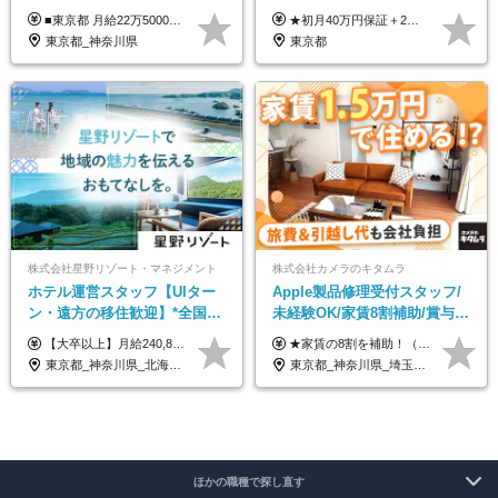
2日制#年休125日#資格取得支
平均年収600万◆約4ヶ月研修
■東京都 月給22万5000円（東京地域手当3万円含）～25万円＋残業代全額支給＋各種手当 ■神奈川県 月給19万5000円～24万円＋残業代全額支給＋各種手当 ※年齢・経験を考慮し決定 ※試用期間3ヶ月（期間中の給与・待遇に差異はありません） ◆通勤手当あり（全額支給） ◆昇給年1回、賞与年2回。世界最大級の環境企業グループならではの安定した給与体系です。
★初月40万円保証＋2～6ヶ月目35万円保証 ★平均年収600万円 月給236,000円（一律手当含む）＋運転手当（運転した時間に応じて支給）＋残業代＋賞与年2回 ※基礎研修期間（10日間）は日給1万円を支給します ※試用期間中（3ヶ月）の給与・待遇に差異はありません ※残業代は全額支給します
援有#社員数千人以上
あり◆運転は1日4hほど
東京都_神奈川県
東京都
株式会社星野リゾート・マネジメント
株式会社カメラのキタムラ
ホテル運営スタッフ【UIター
Apple製品修理受付スタッフ/
ン・遠方の移住歓迎】*全国募
未経験OK/家賃8割補助/賞与年
集*週休3日/年休161日可*未経
2回/残業月平均4.7h/最大7連休
【大卒以上】月給240,800円以上+賞与2回+各種手当 【短大・専門学校卒】月給204,400円以上+賞与2回+各種手当 【上記以外】月給187,000円以上+賞与2回+各種手当 ※経験、資格、能力等を考慮の上、決定いたします ※残業代全額支給 ※試用期間3ヶ月（条件変更なし）
★家賃の8割を補助！（限度額は地域により異なる） ※転勤による引っ越しが発生する場合 ＝＝＝＝＝＝＝＝＝＝＝＝＝＝＝＝＝＝＝＝＝＝＝ 例えば、家賃7.5万円なら6万円は会社で負担。 あなたが支払うのは、たったの1.5万円です！ 年間では自己負担額が約72万ほどお得になります！ ＝＝＝＝＝＝＝＝＝＝＝＝＝＝＝＝＝＝＝＝＝＝＝ 月給22万8,700円～26万3,100円＋賞与年2回（初回の支給は当社規定による）＋残業手当 ＜実際の給与例＞ *24歳:月給23万4,700円＋賞与年2回（初回の支給は当社規定による）＋残業手当＋諸手当 ※上記はあくまで参考月給です。ご経歴・年齢を考慮し、当社規定により決定します ※評価により昇給あり ※残業代は別途支給あり ※試用期間2ヶ月あり（期間中の給与・待遇に差異はありません） 【実在する社員の年収モデル】 年収530万円（30歳） 年収820万円（40歳） 【入社時の想定年収】 330万円～900万円
験OK*新規開業あり
OK
東京都_神奈川県_北海道_青森県_山形県_福島県_栃木県_群馬県_山梨県_長野県_石川県_静岡県_岐阜県_京都府_広島県_島根県_山口県_高知県_長崎県_大分県_鹿児島県_沖縄県
東京都_神奈川県_埼玉県_千葉県_大阪府_愛知県_北海道_岩手県_宮城県_秋田県_福島県_茨城県_栃木県_富山県_石川県_福井県_静岡県_岐阜県_三重県_兵庫県_京都府_滋賀県_奈良県_広島県_岡山県_徳島県_香川県_愛媛県_高知県_福岡県_熊本県_佐賀県_長崎県_大分県_宮崎県_沖縄県
ほかの職種で探し直す