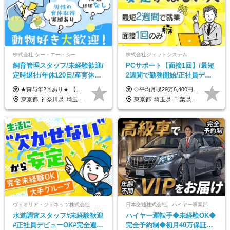
株式会社 ケー・エー・シー
株式会社ジェットシステム
飼育管理スタッフ/未経験歓迎/
PCサポート【面接1回】/最短
定時退社/年休120日/産育休実
2週間で勤務開始/正社員デビ
績あり/連休取得OK/賞与年2
ュー歓迎/未経験9割以上/社員
★賞与年2回あり★ 【未経験の方】月給20万7,750円～＋賞与年2回＋残業代全額支給＋交通費支給 【生物系大卒の方】月給21万3,750円～＋賞与年2回＋残業代全額支給＋交通費支給 ★手当が充実★ ・資格手当（実験動物技術者2級：月3,000円、1級：月7,000円） ・家族手当 ・住宅費用補助（転居を伴う転勤の場合：最大5年間支給） ・残業代全額支給 ※入社5年目程度で賞与4.6ヶ月分の支給実績あり ※月給の金額は、能力やスキルを考慮して決定します ※試用期間6ヶ月あり（雇用形態・給与・待遇に差異なし）
◇平均月収29万6,400円(各種手当含む) ◇住宅手当⇒最大家賃の半額支給 ◇賞与年2回支給 ■月給22万5,000円以上＋地域手当＋時間外手当＋住宅手当＋家族手当 ※経験やスキルに応じて給与を決定します ※試用期間2ヶ月あり（期間内は時給1,060円以上となります） └地域により上がる可能性があり／例：東京都時給1,370円 └その他待遇に差異なし ＜モデル月収例＞ 1年目：296,400円 3年目：320,000円 【固定残業代について】 なし（残業代は、実際の労働時間に応じて別途全額支給）
回/急募求人
寮・住宅手当あり
東京都_神奈川県_埼玉県_大阪府_愛知県_茨城県_三重県_京都府_佐賀県
東京都_埼玉県_千葉県_愛知県_北海道_群馬県_長野県_富山県_石川県_静岡県_香川県_高知県_熊本県_長崎県_沖縄県
ヴェオリア・ジェネッツ株式会社 関東支店 東京業務課
日本交通株式会社 ハイヤー事業部
水道調査スタッフ#未経験歓迎
ハイヤー運転手◆未経験OK◆
#正社員デビューOK#完全週休
完全予約制◆初月40万保証◆