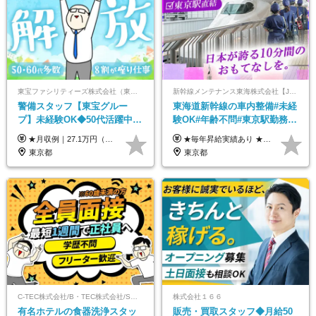
東宝ファシリティーズ株式会社（東宝株式会社100％出資）
新幹線メンテナンス東海株式会社【JR東海グループ】
警備スタッフ【東宝グルー
東海道新幹線の車内整備#未経
プ】未経験OK◆50代活躍中
験OK#年齢不問#東京駅勤務
◆1勤務で2日分休み◆8割が座
#59歳まで正社員登用可＆登用
★月収例｜27.1万円（月給+残業代2.4万円+資格手当0.2万円+家族手当0.85万円） ★賞与年2回＆充実した手当あり！ ■月給23万6,500円～＋賞与年2回＋各種手当 ┗月給には職務手当19,500円、調整手当15,000円、住宅手当18,500円、契約社員手当1,500円を含みます ※試用期間4ヶ月(期間中の給与・待遇の差異はありません) ━━━━━━━━━━ 各種手当も充実！ ━━━━━━━━━━ ★家族手当 ★役付手当 ★資格手当 ★年末年始勤務手当 ★交通費支給（月5万円以内／6ヶ月分の定期代を支給） ★残業・深夜残業手当（全額支給） ━━━━━━━━━━ 給与支給日は毎月25日です ━━━━━━━━━━ 例：1月1日付入社の場合 1月25日に基本給+変動しない手当を支給 2月25日に前月分の残業手当など変動する手当を支給
★毎年昇給実績あり ★入社3年で430万円も可(正社員登用された場合) ■入社時月収例：25万2840円(1万2040円×21日)＋賞与支給実績有（年2回・2025年度） 日給1万2040円 ※別途「超過勤務手当、祝繁手当、特殊手当」の支給有 ※試用期間中（2ヶ月）の待遇・雇用形態に差異はございません
り仕事◆賞与年2回
実績多数！
東京都
東京都
C-TEC株式会社/B・TEC株式会社/S・TEC株式会社【合同募集】
株式会社１６６
有名ホテルの食器洗浄スタッ
販売・買取スタッフ◆月給50