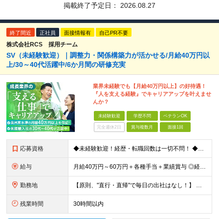
掲載終了予定日：
2026.08.27
終了間近
正社員
面接情報有
自己PR不要
株式会社RCS 採用チーム
SV（未経験歓迎）｜調整力・関係構築力が活かせる/月給40万円以
上/30～40代活躍中/6か月間の研修充実
業界未経験でも【月給40万円以上】の好待遇！
『人を支える経験』でキャリアアップを叶えませ
んか？
未経験歓迎
学歴不問
ベテランOK
完全週休2日
賞与複数月
面接1回
応募資格
◆未経験歓迎！経歴・転職回数は一切不問！ ◆異業界出身の30代・40代も活躍中！ ◆U・Iターン希望の方も歓迎（引越費用規定あり） 【応募要件】 ■高卒以上 ■普通自動車運転免許（AT限定可） ■基
給与
月給40万円～60万円＋各種手当＋業績賞与 ◎経験や能力等を考慮し、優遇いたします！ ◎成果により業績賞与を年2回支給します！ 上記月給には、固定残業代として 「60,800円～95,000円（28
勤務地
【原則、"直行・直帰"で毎日の出社はなし！】 東京・埼玉・千葉・神奈川などを中心とした 周辺エリアの現場に「直行・直帰」となります！ ■関東第一第二支部 埼玉県八潮市大字二丁目1142-2 ◎最寄り
残業時間
30時間以内