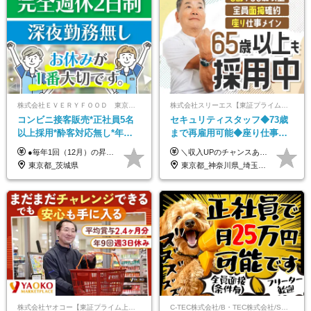
株式会社ＥＶＥＲＹＦＯＯＤ 東京本社
株式会社スリーエス【東証プライム上場グループ】
コンビニ接客販売*正社員5名
セキュリティスタッフ◆73歳
以上採用*酔客対応無し*年休
まで再雇用可能◆座り仕事中
120日～*創業59年の安定基盤*
心◆東証プライム上場G◆応
●毎年1回（12月）の昇給で給与にしっかり反映！ ●賞与年2回あり（6月・12月） 月給26万円＋賞与年2回＋交通費全額支給 役職の有無にかかわらず、日々の頑張りは正当に評価します！ リーダー・店長昇格後は等級に合わせて給与UP＋役職手当があるので、 納得感を持って働くことができます◎ ※経験・スキルを考慮の上、決定します ※上記金額には固定残業代（21時間分・3万7300円以上）を含みます。超過分は別途全額支給します ※試用期間3ヶ月間あり（期間中の給与・待遇に差異はありません）
＼収入UPのチャンスあり◎昇給も可能です！／ ◆正社員 月給(地域による）＋グレード手当、深夜手当、残業代（全額支給）等の各種手当＋賞与年2回 ＜東京都／神奈川県（横浜市）＞ 月給21万4000円～27万円 ＜埼玉県／千葉県＞ 月給19万90000円～25万1000円 ＜栃木県／茨城県／山梨県＞ 月給18万4000円～23万6000円 【試用期間】 正社員：3ヵ月 アルバイト：なし ※試用期間と本採用後の給与・待遇に差異はありません ※グレード手当、深夜手当の詳細額は面接にてご案内させていただきます ※正社員は60歳定年のため、60代の方は嘱託社員での採用です。給与条件は嘱託給与となり、退職金と賞与がありません ＼正社員は「グレード認定制」という評価あり！制度勤続年数等に応じて入社時から手当を支給／ ◆グレードI：＋2000円（入社時～） ◆グレードII：＋5000円（在籍1年以上＆当社基準に当てはまる方） ◆グレードIII：＋1万円（社内試験の合格者） ◆アルバイト・パート 東京都:時給1226円 神奈川県:時給1225円 千葉県：時給1140円 埼玉県:時給1141円 栃木県:1068円 茨城県:1074円 山梨県:1052円
コンビニ経験者優遇
募者全員面接◆賞与年2回
東京都_茨城県
東京都_神奈川県_埼玉県_千葉県_茨城県_栃木県_山梨県
株式会社ヤオコー【東証プライム上場グループ】
C-TEC株式会社/B・TEC株式会社/S・TEC株式会社【合同募集】