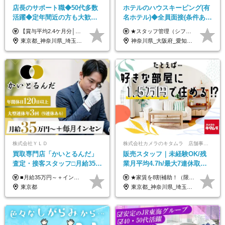
店長のサポート職◆50代多数
ホテルのハウスキーピング(有
活躍◆定年間近の方も大歓
名ホテル)◆全員面接(条件あ
迎！◆出勤はお昼から◆平均
り)◆未経験OK◆リゾート地
【賞与平均2.4ケ月分│決算賞与も20年以上連続で支給中！】 ＜月収例＞ 月収29万円（地域限定正社員／残業代・各種手当含む） 月収26万円（契約社員／残業代・各種手当含む） ◆月給：月給258,400円～361,500円＋残業代＋各種手当 ※給与は前職での経験、スキルを考慮し、決定します ※残業代は全額支給します ※契約社員としてご入社いただく方は、賞与額に差異あり。詳細は面接でお話しします ※試用期間3ヶ月あり。条件に変更はありません ※契約社員の場合：契約期間12カ月（更新あり） ※60歳未満でご入社いただいた方も、60歳になったタイミングで雇用形態は契約社員に切り替えとなります。
★スタッフ管理（シフト調整など）の経験があれば【月給28万円以上】 ★賞与支給実績：基本給の2ヶ月分～3ヶ月分 ＝＝ライフスタイルに合わせて働き方を選べます＝＝ ■正社員 ＜未経験者＞月給25万円(寮なしの場合)～35万円＋賞与年2回 ＜経験者＞月給28万円～35万円＋賞与年2回 ※寮をご利用の場合は月給22万円～ ※経験やスキルに応じて決定します ※残業代全額支給 ※試用期間（3ヶ月間）中の雇用形態や待遇に差異はありません ※正社員の場合、転勤の可能性あり ■契約社員 月給22万円～＋残業代全額支給 ※契約社員の場合、賞与の支給および転勤の可能性はありません ※勤務時間や勤務日数の希望があればご相談に応じます ※試用期間なし ※契約の更新 有(勤務状況により判断する) 更新上限 有(通算契約期間の上限 1年/更新回数の上限 なし)
賞与2.4ヶ月分◆残業少なめ
も選べる◆月25万円
東京都_神奈川県_埼玉県_千葉県_茨城県_栃木県_群馬県
神奈川県_大阪府_愛知県_北海道_兵庫県_京都府_広島県_福岡県_大分県_宮崎県_鹿児島県_沖縄県
株式会社ＹＬＤ
株式会社カメラのキタムラ 店舗事業部【カメラのキタムラ】
買取専⾨店「かいとるんだ」
販売スタッフ｜未経験OK/残
査定・接客スタッフ□⽉給35万
業月平均4.7h/最大7連休取得
円以上＋毎⽉インセン□年休
可/全国募集/家賃8割を会社が
■月給35万円～＋インセンティブ＋各種手当 ※固定残業代（月45時間分87,600円～）を含む。超過した場合は別途残業代を支給いたします ※経験・年齢などを考慮の上、決定します ※試用期間3ヶ月あり（待遇に変動なし）
★家賃を8割補助！（限度額は地域により異なる） ※転勤による引っ越しが発生する場合 ＝＝＝＝＝＝＝＝＝＝＝＝＝＝＝＝＝＝＝＝＝＝＝ 例えば、家賃7.5万円なら6万円は会社で負担。 あなたが支払うのは、たったの1.5万円です！ 年間では自己負担額が約72万ほどお得になります！ ＝＝＝＝＝＝＝＝＝＝＝＝＝＝＝＝＝＝＝＝＝＝＝ 月給22万8,700円～26万3,100円＋賞与年2回（初回の支給は当社規定による）＋残業手当 ＜実際の給与例＞ *24歳:月給23万4,700円＋賞与年2回（初回の支給は当社規定による）＋残業手当＋諸手当 ※上記はあくまで参考月給です。ご経歴・年齢を考慮し、当社規定により決定します ※評価により昇給あり ※残業代は別途支給あり ※試用期間2ヶ月あり（期間中の給与・待遇に差異はありません） 【実在する社員の年収モデル】 年収530万円（30歳） 年収820万円（40歳） 【入社時の想定年収】 330万円～900万円
120日以上□土日休み
負担/賞与年2回
東京都
東京都_神奈川県_埼玉県_千葉県_大阪府_愛知県_北海道_青森県_宮城県_秋田県_山形県_茨城県_群馬県_新潟県_長野県_富山県_静岡県_三重県_兵庫県_京都府_広島県_岡山県_鳥取県_山口県_徳島県_香川県_愛媛県_福岡県_熊本県_佐賀県_長崎県_大分県_宮崎県_鹿児島県