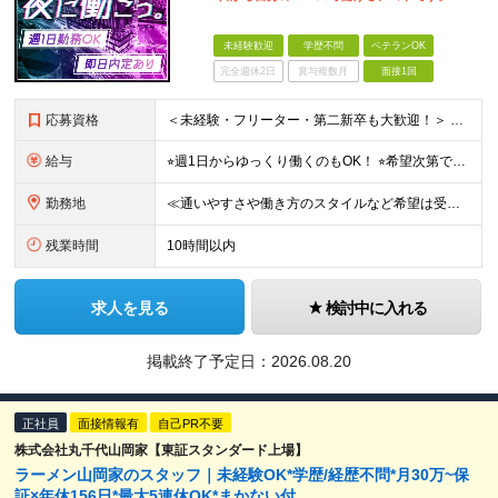
未経験歓迎
学歴不問
ベテランOK
完全週休2日
賞与複数月
面接1回
応募資格
＜未経験・フリーター・第二新卒も大歓迎！＞ ※学歴不問 ★堅苦しい志望動機は必要なし！ ★コミュ力に自信がなくてもOK！ ★特別な資格や専門知識は必要ありません！ 【こんな想いをお持ちの方はぜひ
給与
⭐︎週1日からゆっくり働くのもOK！ ⭐︎希望次第で収入UPも可能！ 当務（当直）／日給21,450円～24,700円 長夜勤／日給13,650円～15,275円 ※支給方法※ 15日締め、25日
勤務地
≪通いやすさや働き方のスタイルなど希望は受け入れます！》 ★転居を伴う転勤なし ★直行直帰が基本 ★駅チカ・オープニング案件も多数 ・希望に応じて東京都内近郊、ほか神奈川・千葉・埼玉も含め、配属先を
残業時間
10時間以内
求人を見る
検討中に入れる
掲載終了予定日：
2026.08.20
正社員
面接情報有
自己PR不要
株式会社丸千代山岡家【東証スタンダード上場】
ラーメン山岡家のスタッフ｜未経験OK*学歴/経歴不問*月30万~保
証×年休156日*最大5連休OK*まかない付