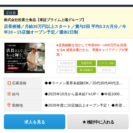
正社員
株式会社松富士食品【東証プライム上場グループ】
店長候補／月給30万円以上スタート／賞与2回 平均3.3カ月分／今
年10～15店舗オープン予定／週休2日制
■店長経験を活かして年収800～1000万円を目指
せる■ 成長企業だから、早期キャリアアップが実
現！
未経験歓迎
学歴不問
ベテランOK
完全週休2日
賞与複数月
面接1回
応募資格
◆◆ラーメン業界未経験OK／20代30代40代活躍中◆◆ ●何らかの店長・マネジメント経験をお持ちの方 ●学歴不問 ＼こんな想いをお持ちの方は大歓迎です／ ■ポストが詰まり、キャリアアップできず悩ん
給与
◆2025年10月から基本給7％UP！ ◆年収1000万円も可能 ◆賞与年2回支給（平均支給額3.3カ月分） 月給30万円～34万6,500円＋賞与＋各種手当 ※固定残業代あり（5時間分／月5万6
勤務地
◆2026年度に10店舗以上オープン予定！ ◆希望考慮・自宅から通勤可能な範囲で決定 ◆バイク・車通勤もOK 東京・埼玉・千葉・神奈川・群馬・大阪・兵庫・愛知にある、各ブランド店舗への配属となります
求人を見る
検討中に入れる