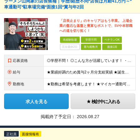
ラーメン山岡家の店長候補｜学歴/経歴不問*店長は月給41万円～*
車通勤可*駐車場完備*面接1回*賞与年2回
「店長止まり」のキャリアはもう卒業。 上場企
業の盤石な基盤と豊富なポストで、SVや本部職
への道を切り拓く！
未経験歓迎
学歴不問
ベテランOK
完全週休2日
賞与複数月
面接1回
応募資格
◎学歴不問！ ◎こんな方が活躍しています！ ・研修や制度面が整っている会社で働きたい方 ・店長やその先を目指したい方 ・給与を上げていきたい方 など □未経験・第二新卒・フリーター □ブランクがある
給与
★業績好調のため賞与2ヶ月分支給実績 ★誕生日手当など手当充実 ★年2回昇給チャンス有＆入社1年で店長昇格可 ★残業代全額支給（1分単位で支給） ■月給24万円～36万円 ※残業代全額支給（1分単位
勤務地
★勤務は希望を考慮します！ ★マイカー通勤可（駐車場完備） ★全国の各店舗で募集中！続々出店予定！ ～国内300店舗、47都道府県への展開を目標に出店中！～ ▼積極採用地域▼ ・中部（富山、石川、
求人を見る
検討中に入れる
掲載終了予定日：
2026.08.27
正社員
面接情報有