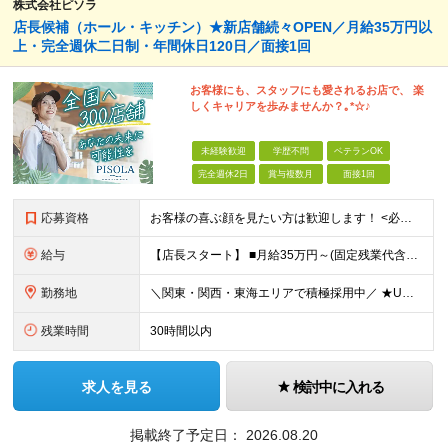
株式会社ピソラ
店長候補（ホール・キッチン）★新店舗続々OPEN／月給35万円以
上・完全週休二日制・年間休日120日／面接1回
お客様にも、スタッフにも愛されるお店で、 楽
しくキャリアを歩みませんか？｡*☆♪
未経験歓迎
学歴不問
ベテランOK
完全週休2日
賞与複数月
面接1回
応募資格
お客様の喜ぶ顔を見たい方は歓迎します！ <必須条件> ☆学歴不問 ☆飲食業での店長やマネージメント経験をお持ちの方（業種・年数不問） <歓迎条件> ☆何らかの業種での店長・マネージャーの経験 ☆て
給与
【店長スタート】 ■月給35万円～(固定残業代含む) ※給与額は経験と能力を考慮の上、決定いたします。 ※固定残業代は、時間外労働の有無に関わらず19時間分を、月42,200円支給 ※上記を超える時
勤務地
＼関東・関西・東海エリアで積極採用中／ ★U・Iターン歓迎！ ★住居手当有り（規定あり） ★WEB面接1回のみ！ ★現在のお住まいから引っ越しが必要な場合には、 住居取得にかかる初期費用・引っ越し
残業時間
30時間以内
求人を見る
検討中に入れる
掲載終了予定日：
2026.08.20