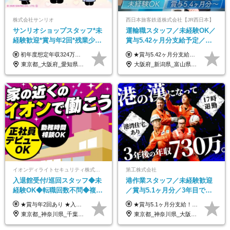
株式会社サンリオ
西日本旅客鉄道株式会社【JR西日本】
サンリオショップスタッフ*未
運輸職スタッフ／未経験OK／
経験歓迎*賞与年2回*残業少な
賞与5.42ヶ月分支給予定／残
め*産育休取得実績豊富*可愛
業月11h程／年休119日+有給
初年度想定年収324万円～690万円！ ◆全国一律 月給230,000円～＋賞与＋通勤手当＋役職手当＋時間外手当 《手当充実！》 ＊昇給/年1回 ＊賞与/年2回（7月/12月） ＊通勤手当：交通費支給（規定あり） ＊時間外手当 ＊販売職手当 ＊役職手当 《キャリアパス》 ▼店長（32歳）／年収400万円 ▼トレーナー（37歳）／年収500万円 ▼SV（40歳）／年収570万円 ※SVとして活躍された場合、574万円以上に昇給も目指せます。 日頃のお店での頑張りをしっかり評価する体制を整えており、 ご自身の努力次第で昇給する制度を用意しています！ 《ゆくゆくは・・・》 ■店舗スタッフをとりまとめ、お店づくりを主体で行う店長へ ■複数店舗を統括するトレーナーへとキャリアアップ ■様々な規模の店舗を経験しSVとして活躍した後は、本社の教育担当や店舗支援を担う本部スタッフとして活躍いただけます。 ※経験・能力を考慮の上、当社規定により優遇いたします。 ※入社日から6カ月間の試用期間あり。その間の待遇に差異はありません。
★賞与5.42ヶ月分支給予定あり！ （大卒以上）月給24万1,692円～39万5,780円＋各種手当＋賞与2回 （高卒以上）月給22万2,662円～39万5,780円＋各種手当＋賞与2回 ※上記は2025年度新卒支払額（京阪神地区）となります ※勤務地・学歴で異なり、ご経験・能力等をふまえた金額を加算します ※残業代は別途全額支給します ※当社規程に基づき決定します ※試用期間あり（3ヶ月／待遇に変更はありません） ※基本給以外の諸手当として扶養・職務・時間外・通勤手当等を支給します ※京阪神地区以外の勤務地の場合 月給（大卒）23万0,706円～／月給（高卒）21万2,541円～となります
い制服*社割有
平均18.7日
東京都_大阪府_愛知県_北海道_栃木県_静岡県_兵庫県_京都府_福岡県
大阪府_新潟県_富山県_石川県_福井県_三重県_兵庫県_京都府_滋賀県_奈良県_和歌山県_広島県_岡山県_鳥取県_島根県_山口県_福岡県
イオンディライトセキュリティ株式会社（イオングループ）
第工株式会社
入退館受付/巡回スタッフ◆未
港作業スタッフ／未経験歓迎
経験OK◆転職回数不問◆複数
／賞与5.1ヶ月分／3年目で年
勤務地で募集中◆ブランクあ
収730万円も可／食事手当あり
★賞与年2回あり ★入社祝い金3万円支給 ★出産祝い金や育児支援金などの手当も充実！ ≪給与モデル≫ 【東京】基本給27万2780円/月給＋時間外手当（25h） 【愛知】基本給25万4990円/月給＋時間外手当（25h） 【大阪】基本給25万4990円/月給＋時間外手当（25h） 【福岡】基本給23万7200円/月給＋時間外手当（25h） -------------- ▽各地の給与は下記をご確認ください！ ■北海道 月給20万円～ ■東北 月給20万円～ ■北関東 埼玉／月給22万5000円～ 茨城・群馬・新潟／月給20万円～ ■南関東 東京・神奈川／月給23万円～ 千葉／月給22万5000円～ 山梨／月給20万円～ ■中部 愛知／月給21万5000円～ 長野・岐阜・三重／月給20万円～ ■関西 大阪／月給21万5000円～ 京都・兵庫／月給21万円～ 滋賀・奈良／月給20万円～ ■中四国 岡山・山口・四国・広島／月給20万円～ ■九州 福岡・鹿児島・長崎／月給20万円～
★賞与5.1ヶ月分支給！ ★入社3年目・30代で年収730万円の先輩も活躍中！ ★入社1年目・20代で月収29万円の実績あり 月給：22.5万円～30.5万円＋各種手当＋賞与年2回＋残業代全額支給 ※経験・能力などを考慮のうえ決定します ※上記月給には食事手当(5000円／月）を含みます ※残業代は分単位で100％支給いたします ※試用期間3ヶ月。その間の給与・待遇に差異はありません 【月収例】 ◆33.5万円／31歳 入社7か月 ◆38.5万円／32歳 入社1年目 ◆48.4万円／44歳 入社12年目 ※経験・能力などを考慮のうえ決定 ※月収・給与例には休日手当も含みます 【手当詳細】 ◆交通費規定支給（上限3万5000円／月） ◆時間外手当全額支給 ◆休日出勤手当 ◆港湾住宅あり（1R・2万円台～） ◆資格取得支援制度：全額負担 ◆地域手当：関東地区1万円／月
りOK◆室内業務がメイン
／年休120日以上
東京都_神奈川県_千葉県_北海道_福島県_長野県_岐阜県_三重県_京都府_福岡県
東京都_神奈川県_大阪府_愛知県_兵庫県