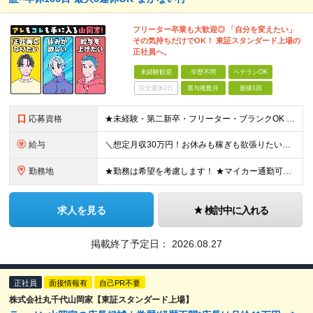
フリーター卒業も大歓迎◎ 「自分を変えたい」
その気持ちだけでOK！ 東証スタンダード上場の
正社員へ。
未経験歓迎
学歴不問
ベテランOK
完全週休2日
賞与複数月
面接1回
応募資格
★未経験・第二新卒・フリーター・ブランクOK ★学歴不問！ □転職回数が気になる方 □飲食業界にチャレンジしたい方 「やってみたい」という気持ちがあれば、皆さん大歓迎です♪ ◎こんな方が活躍して
給与
＼想定月収30万円！お休みも稼ぎも欲張りたい方にピッタリ！／ ★業績好調のため賞与2ヶ月分支給実績 ★誕生日手当など手当充実 ★年2回昇給チャンス有 ★残業代全額支給（1分単位で支給） 月給25万
勤務地
★勤務は希望を考慮します！ ★マイカー通勤可（駐車場完備） ★全国の各店舗で募集中！続々出店予定！ ～国内300店舗、47都道府県への展開を目標に出店中！～ ▼積極採用地域▼ ・中部（富山、石川、
求人を見る
検討中に入れる
掲載終了予定日：
2026.08.27
正社員
面接情報有
自己PR不要
株式会社丸千代山岡家【東証スタンダード上場】