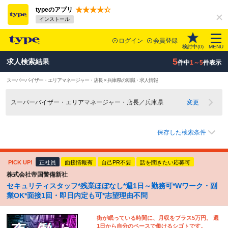
typeのアプリ
インストール
ログイン
会員登録
検討中(
0
)
MENU
5
求人検索結果
件中
1～5
件表示
スーパーバイザー・エリアマネージャー・店長 × 兵庫県の転職・求人情報
スーパーバイザー・エリアマネージャー・店長／兵庫県
変更
保存した検索条件
PICK UP!
正社員
面接情報有
自己PR不要
話を聞きたい応募可
株式会社帝国警備新社
セキュリティスタッフ*残業ほぼなし*週1日～勤務可*Wワーク・副
業OK*面接1回・即日内定も可*志望理由不問
街が眠っている時間に、月収をプラス5万円。 週
1日から自分のペースで働けるシゴトです。