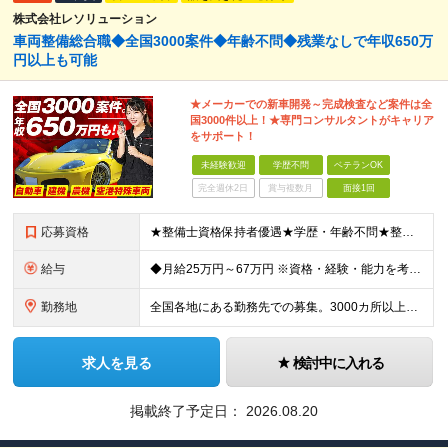
株式会社レソリューション
車両整備総合職◆全国3000案件◆年齢不問◆残業なしで年収650万
円以上も可能
★メーカーでの新車開発～完成検査など案件は全
国3000件以上！★専門コンサルタントがキャリア
をサポート！
未経験歓迎
学歴不問
ベテランOK
完全週休2日
賞与複数月
面接1回
応募資格
★整備士資格保持者優遇★学歴・年齢不問★整備経験者・既卒者・第二新卒・車業界経験者・未経験者歓迎！ ◎経験や資格を活かしてキャリアアップしたい方 ◎ライフスタイルに合った働き方を求めている方 ◎技術
給与
◆月給25万円～67万円 ※資格・経験・能力を考慮の上、優遇 ※現年収・年齢・経験・資格・能力等、総合的に考慮し、決定します。 ※自動車整備の実務経験がある方はご相談ください！ ※試用期間有(同待遇/
勤務地
全国各地にある勤務先での募集。3000カ所以上から希望を考慮し決定。 ★転居を伴う転勤なし。 ★遠方からのご応募も歓迎！引越など赴任に伴う費用、家賃は全額負担します（会社規定による）。 ★請負先
求人を見る
検討中に入れる
掲載終了予定日：
2026.08.20