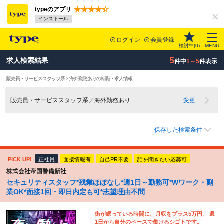
typeのアプリ
インストール
ログイン
会員登録
検討中(
0
)
MENU
5
求人検索結果
件中
1～5
件表示
販売員・サービススタッフ系 × 海外勤務ありの転職・求人情報
販売員・サービススタッフ系／海外勤務あり
変更
保存した検索条件
PICK UP!
正社員
面接情報有
自己PR不要
話を聞きたい応募可
株式会社帝国警備新社
セキュリティスタッフ*残業ほぼなし*週1日～勤務可*Wワーク・副
業OK*面接1回・即日内定も可*志望理由不問
街が眠っている時間に、月収をプラス5万円。 週
1日から自分のペースで働けるシゴトです。