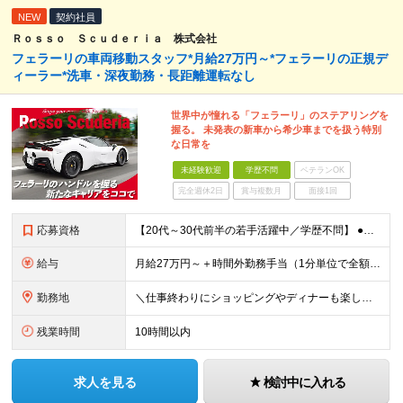
NEW
契約社員
Ｒｏｓｓｏ Ｓｃｕｄｅｒｉａ 株式会社
フェラーリの車両移動スタッフ*月給27万円～*フェラーリの正規デ
ィーラー*洗車・深夜勤務・長距離運転なし
世界中が憧れる「フェラーリ」のステアリングを
握る。 未発表の新車から希少車までを扱う特別
な日常を
未経験歓迎
学歴不問
ベテランOK
完全週休2日
賞与複数月
面接1回
応募資格
【20代～30代前半の若手活躍中／学歴不問】 ●普通自動車運転免許をお持ちの方（※AT限定不可。MT車の運転経験が必須です） ●学歴不問 ★車が好きな方、安全で丁寧な運転ができる方 ＜こんな方は大歓
給与
月給27万円～＋時間外勤務手当（1分単位で全額支給） ※経験・スキル・知識を考慮して決定します ※残業代は別途全額支給します ※試用期間3ヶ月あり。期間中の給与・待遇の差異はありません
勤務地
＼仕事終わりにショッピングやディナーも楽しめる◎／ ◆六本木勤務！駅チカの通勤便利な勤務地です♪ ◆転勤なし 【本社】 東京都港区六本木5-18-3 【東京ベイサイド】 東京都江東区辰巳2-4-1
残業時間
10時間以内
求人を見る
検討中に入れる