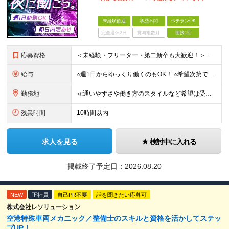
未経験歓迎
学歴不問
ベテランOK
完全週休2日
賞与複数月
面接1回
応募資格
＜未経験・フリーター・第二新卒も大歓迎！＞ ※学歴不問 ★堅苦しい志望動機は必要なし！ ★コミュ力に自信がなくてもOK！ ★特別な資格や専門知識は必要ありません！ 【こんな想いをお持ちの方はぜひ
給与
⭐︎週1日からゆっくり働くのもOK！ ⭐︎希望次第で収入UPも可能！ 当務（当直）／日給21,450円～24,700円 長夜勤／日給13,650円～15,275円 ※支給方法※ 15日締め、25日
勤務地
≪通いやすさや働き方のスタイルなど希望は受け入れます！》 ★転居を伴う転勤なし ★直行直帰が基本 ★駅チカ・オープニング案件も多数 ・希望に応じて東京都内近郊、ほか神奈川・千葉・埼玉も含め、配属先を
残業時間
10時間以内
求人を見る
検討中に入れる
掲載終了予定日：
2026.08.20
NEW
正社員
自己PR不要
話を聞きたい応募可
株式会社レソリューション
空港特殊車両メカニック／整備士のスキルと資格を活かしてステッ
プUP！