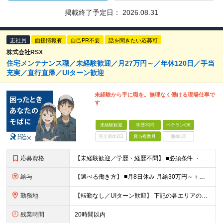
掲載終了予定日：
2026.08.31
正社員
面接情報有
自己PR不要
話を聞きたい応募可
株式会社RSX
住宅メンテナンス職／未経験歓迎／月27万円～／年休120日／手当
充実／直行直帰／UIターン歓迎
未経験から手に職を。無理なく働ける現場仕事で
す
未経験歓迎
学歴不問
ベテランOK
完全週休2日
賞与複数月
面接1回
応募資格
【未経験歓迎／学歴・経歴不問】 ■必須条件 ・普通自動車免許（AT限定可）のみ 特別なスキルや経験は一切不要。 実際に、社員の9割以上が未経験スタートです。 「工具を触ったことがない」 「現場仕
給与
【選べる働き方】 ■月8日休み 月給30万円～＋各種手当＋賞与年2回 ■月10日休み 月給27万円～＋各種手当＋賞与年2回 ※経験・能力を考慮の上、決定します ※上記にはみなし残業手当を含み、超過
勤務地
【転勤なし／UIターン歓迎】 下記の各エリアのお客様先に直行直帰 【関東圏】 ■埼玉県 ■神奈川県 ■東京都 ■千葉県 【関西圏】 ■大阪府 ■兵庫県 ★勤務地は希望を考慮します。 基本は直行
残業時間
20時間以内