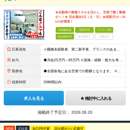
★自動車の整備スキルを活かし、空港で働く整備
士へ！★ 完全週休2日（土・日）★残業月10～20
hの好環境！
未経験歓迎
学歴不問
ベテランOK
完全週休2日
賞与複数月
面接1回
応募資格
≪職種未経験者、第二新卒者、ブランクのある方歓迎！≫ ◆自動車整備士3級以上の資格をお持ちの方 学歴不問。 ◎自動車整備士資格必須 ◎整備経験者優遇 ※技術サポートが充実しており、経験年数は不問
給与
◆月給25万円～85万円 ※資格・経験・能力を考慮の上、優遇 ※現年収・年齢・経験・資格・能力等、総合的に考慮し、決定します。 ※自動車整備の実務経験がある方はご相談ください！ ※試用期間有(同待遇/
勤務地
◆全国各地にある空港での勤務となります。 ※希望を考慮し勤務先を決定いたします。 ※地域により空港内特殊車両の整備を空港外で行なう事もあります。 ★遠方からのご応募も歓迎です。引越など赴任に伴う
残業時間
20時間以内
求人を見る
検討中に入れる
掲載終了予定日：
2026.08.20
NEW
正社員
自己PR不要
話を聞きたい応募可