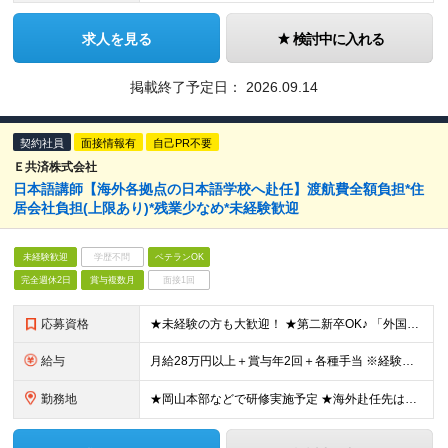
求人を見る
検討中に入れる
掲載終了予定日：
2026.09.14
契約社員
面接情報有
自己PR不要
Ｅ共済株式会社
日本語講師【海外各拠点の日本語学校へ赴任】渡航費全額負担*住
居会社負担(上限あり)*残業少なめ*未経験歓迎
未経験歓迎
学歴不問
ベテランOK
完全週休2日
賞与複数月
面接1回
応募資格
★未経験の方も大歓迎！ ★第二新卒OK♪ 「外国の方の自立を支えたい」という意欲と、お人柄を重視した採用を行ないます！ ■必須条件 ・日本語を母語とする方、または同等の日本語能力を有する方 ・高校
給与
月給28万円以上＋賞与年2回＋各種手当 ※経験・能力を考慮の上、決定します！ ※試用期間3カ月（その間の給与・待遇に差異はありません） ■手当が充実！ ・交通費全額支給 ・時間外手当全額支給 ・家
勤務地
★岡山本部などで研修実施予定 ★海外赴任先は本人の希望を考慮 【千葉事務所】 千葉県船橋市葛飾町2-384-6 第2小森ビル302 ※変更の範囲：上記を除く当社関連勤務地