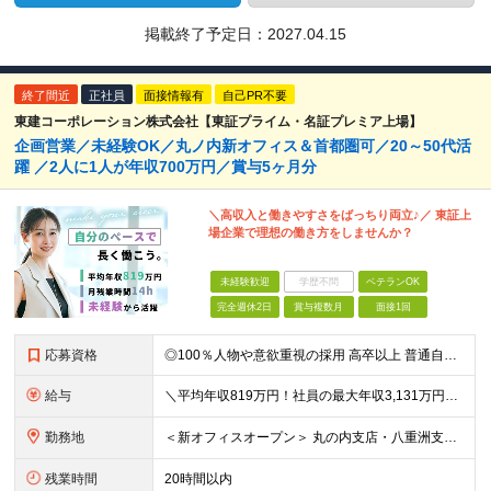
掲載終了予定日：
2027.04.15
終了間近
正社員
面接情報有
自己PR不要
東建コーポレーション株式会社【東証プライム・名証プレミア上場】
企画営業／未経験OK／丸ノ内新オフィス＆首都圏可／20～50代活
躍 ／2人に1人が年収700万円／賞与5ヶ月分
＼高収入と働きやすさをばっちり両立♪／ 東証上
場企業で理想の働き方をしませんか？
未経験歓迎
学歴不問
ベテランOK
完全週休2日
賞与複数月
面接1回
応募資格
◎100％人物や意欲重視の採用 高卒以上 普通自動車第一種運転免許取得者（AT限定可） ★職歴は全く問いません！ 前向きにコツコツと向き合える方であれば結果がついてくるお仕事です。 現職・無職、正社
給与
＼平均年収819万円！社員の最大年収3,131万円／ ＼2人に1人が年収700万円以上／ ＼5人に1人が年収1,000万円以上！／ 固定給だけで、年収524万円も可能！ インセンティブだけでなく固定給
勤務地
＜新オフィスオープン＞ 丸の内支店・八重洲支店 東京都千代田区丸の内1丁目9-1 グラントウキョウノースタワーオフィス40階（東京ヘッドオフィス内） ★東京駅直結の新オフィスで雨にも濡れずに通勤♪
残業時間
20時間以内