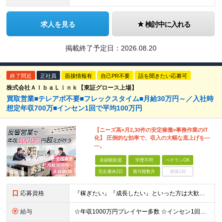
求人を見る
検討中に入れる
掲載終了予定日：
2026.08.20
終了間近
正社員
面接情報有
自己PR不要
話を聞きたい応募可
株式会社ＡｌｂａＬｉｎｋ【東証グロース上場】
買取営業■テレアポ不要■フレックスタイム■月給30万円～／入社時
想定年収700万■インセン1回で平均100万円
【ニーズ高×月2,30件の安定稼働×事務作業のIT
化】 圧倒的な効率で、収入の大幅な底上げを―
―。
未経験歓迎
学歴不問
ベテランOK
完全週休2日
賞与複数月
面接1回
応募資格
『稼ぎたい』『成長したい』といった方は大歓迎◎ ■未経験歓迎 ■要普通自動車免許（AT限定可） ■学歴不問 ▼下記にひとつでも当てはまる方はぜひ！ □ 早期キャリアアップを目指したい □ 営業に集中
給与
☆年収1000万円プレイヤー多数 ☆インセン1回で500万円も ☆個人インセンのほか、業績賞与年2回支給 月給30万円～35万円(固定残業代含む)＋達成ボーナス（半期に1回） ※前職・経験等を考慮し