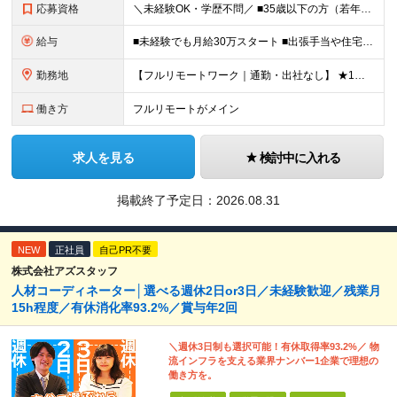
応募資格
＼未経験OK・学歴不問／ ■35歳以下の方（若年層の長期キャリア形成のため） ■第二新卒OK ■普通自動車免許（AT）をお持ちの方 ▼▽こんな方はぜひご応募ください！▽▼ 「車の運転が好き！」 「地
給与
■未経験でも月給30万スタート ■出張手当や住宅手当あり 【東京都・神奈川県】 月給35万円～60万円＋インセンティブ＋賞与＋諸手当 上記月給は、月42時間分の固定残業代（月8万3900円以上）を含
勤務地
【フルリモートワーク｜通勤・出社なし】 ★1人1台社用車貸与 ★転勤なし ★直帰直行OK 【本社】 兵庫県神戸市中央区明石町44 神戸御幸ビル4F ★☆積極採用中☆★ ◆北海道・東北：札幌／福島／
働き方
フルリモートがメイン
求人を見る
検討中に入れる
掲載終了予定日：
2026.08.31
NEW
正社員
自己PR不要
株式会社アズスタッフ
人材コーディネーター│選べる週休2日or3日／未経験歓迎／残業月
15h程度／有休消化率93.2%／賞与年2回
＼週休3日制も選択可能！有休取得率93.2%／ 物
流インフラを支える業界ナンバー1企業で理想の
働き方を。