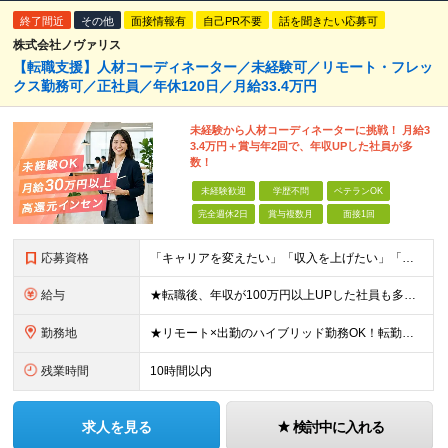
終了間近
その他
面接情報有
自己PR不要
話を聞きたい応募可
株式会社ノヴァリス
【転職支援】人材コーディネーター／未経験可／リモート・フレッ
クス勤務可／正社員／年休120日／月給33.4万円
未経験から人材コーディネーターに挑戦！ 月給3
3.4万円＋賞与年2回で、年収UPした社員が多
数！
未経験歓迎
学歴不問
ベテランOK
完全週休2日
賞与複数月
面接1回
応募資格
「キャリアを変えたい」「収入を上げたい」「将来に強いスキルを身につけたい」方歓迎！ ・未経験歓迎 ・学歴不問 ・第二新卒歓迎 ＼経験やスキルではなく、“これから”を重視します／ 「今のままでいい
給与
★転職後、年収が100万円以上UPした社員も多数！ 月給33.4万円～45万円＋諸手当＋賞与年2回 ※インセンティブ充実 直近の最高インセンティブ：月50万円 全社員の平均インセンティブ：月10
勤務地
★リモート×出勤のハイブリッド勤務OK！転勤なし！U・Ｉターン歓迎！ 東京、神奈川、埼玉、千葉、愛知、大阪、兵庫、京都、広島、福岡をはじめとする全国各地のプロジェクト先。 プライム上場、グロース上
残業時間
10時間以内
求人を見る
検討中に入れる