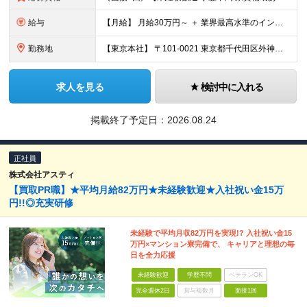
給与
【月給】 月給30万円～ ＋ 業界最高水準のインセンティブ ＋ 各種手当 「稼がせたい」という会社の想いから、還元率は粗利の10～28％に設定。 頑張りがそのまま月収に直結する、嘘のない給与体系です
勤務地
【東京本社】 〒101-0021 東京都千代田区外神田5-2-3 ┗最寄駅：御徒町駅／秋葉原駅 ┗受動喫煙対策：屋内禁煙 ■その他：神奈川県、埼玉県、千葉県や全国への出張もあり ※転居を伴う転勤は
求人を見る
検討中に入れる
掲載終了予定日：
2026.08.24
正社員
株式会社アスティ
【買取PR職】★平均月給82万円★未経験歓迎★入社祝い金15万
円!!◎充実研修
未経験で平均月収82万円を実現!? 入社祝い金15
万円×マンション寮完備で、 キャリアと理想の毎
日を全力応援
未経験歓迎
学歴不問
ベテランOK
完全週休2日
賞与複数月
面接1回