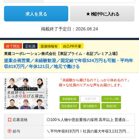
求人を見る
検討中に入れる
掲載終了予定日：
2026.08.24
終了間近
正社員
面接情報有
自己PR不要
東建コーポレーション株式会社【東証プライム・名証プレミア上場】
提案企画営業／未経験歓迎／固定給で年収524万円も可能・平均年
収819万円／年休121日／地元で働ける
「未経験から稼げるの？しっかり休めるの？」
様々な社員のリアルな声をお届けします。
未経験歓迎
学歴不問
ベテランOK
完全週休2日
賞与複数月
面接1回
応募資格
◎100％人物や意欲重視の採用 高卒以上 普通自動車第一種運転免許取得者（AT限定可） ★職歴は全く問いません！ 前向きにコツコツと向き合える方であれば結果がついてくるお仕事です。 現職・無職、正社
給与
＼平均年収819万円！社員の最大年収3,131万円／ 固定給だけで、年収524万円も可能！ インセンティブだけでなく固定給でもしっかり稼げる仕組みです！ 【入社初年度】 年収400万～550万円＋イ