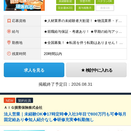
未経験歓迎
学歴不問
ベテランOK
完全週休2日
賞与複数月
面接1回
応募資格
★人材業界の未経験者大歓迎！ ★物流業界・ドライバー経験は不問！ ★学歴不問！ ★第二新卒歓迎！ ★ブランクOK！ ＼こんな方にピッタリです！／ ・「圧倒的No.1」を目指す環境で、熱く働きたい方
給与
★前職給与保証・考慮あり！ ★早期の給与アップが可能です 月給24万9113円以上＋賞与年2回＋各種手当 ※経験やスキルを考慮し決定します。 ※試用期間6カ月（その間の給与・待遇に差異はありません
勤務地
★全国募集！ ★転居を伴う転勤はありません！ ★U・Iターン歓迎！ ＼本社／ 東京都新宿区西新宿1-20-3 西新宿髙木ビル2階 ＼希望の拠点・営業所に配属します！／ 【北海道・東北エリア】 北海
残業時間
20時間以内
求人を見る
検討中に入れる
掲載終了予定日：
2026.08.31
NEW
契約社員
ＡＩＧ損害保険株式会社
法人営業｜未経験OK◆17時定時◆入社3年目で800万円も可◆毎月
固定給あり◆知人紹介なし◆研修充実◆転勤無し