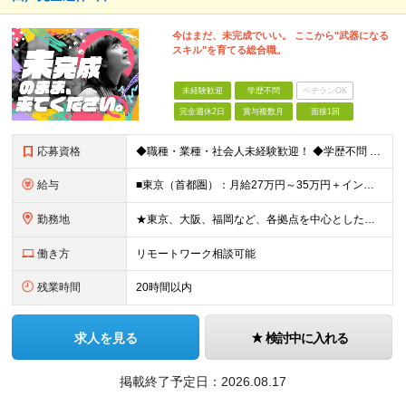
今はまだ、未完成でいい。 ここから"武器になる
スキル"を育てる総合職。
未経験歓迎
学歴不問
ベテランOK
完全週休2日
賞与複数月
面接1回
応募資格
◆職種・業種・社会人未経験歓迎！ ◆学歴不問 ◆34歳以下の方 ※若年層の長期キャリア形成のため ◎メンバーの99％が未経験入社 ◎人柄・ポテンシャル重視採用 ◎早期から活躍したい方大歓迎 経験や
給与
■東京（首都圏）：月給27万円～35万円＋インセンティブ ■大阪：月給25万円～35万円＋インセンティブ ■その他地方：月給23万円～35万円＋インセンティブ ※上記の額には下記の固定残業代を含みま
勤務地
★東京、大阪、福岡など、各拠点を中心とした全国採用 ★仙台、名古屋で積極採用中 ★希望に沿わない転勤なし ★U・Iターン歓迎 ■東京本社 東京都渋谷区道玄坂2-25-12 道玄坂通3階3-1a ■
働き方
リモートワーク相談可能
残業時間
20時間以内
求人を見る
検討中に入れる
掲載終了予定日：
2026.08.17