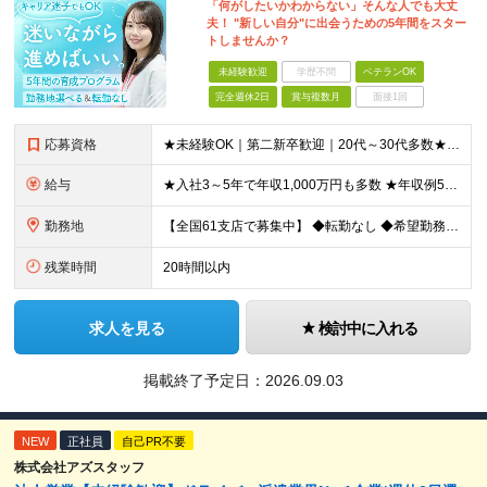
「何がしたいかわからない」そんな人でも大丈
夫！ "新しい自分"に出会うための5年間をスター
トしませんか？
未経験歓迎
学歴不問
ベテランOK
完全週休2日
賞与複数月
面接1回
応募資格
★未経験OK｜第二新卒歓迎｜20代～30代多数★ ┗業界未経験者、営業未経験がほとんどです！ ★高卒以上 ━━━━━━━━ 育成前提の採用です！ ━━━━━━━━ 「稼ぎたい」「経営者になりたい」な
給与
★入社3～5年で年収1,000万円も多数 ★年収例523万円／20代・2年目 月給24万4,094円～33万5,000円＋業績給＋賞与年2回（業績による） ※給与は配属エリアによって異なります ※
勤務地
【全国61支店で募集中】 ◆転勤なし ◆希望勤務地を選べる ◆U・Iターンも歓迎です ----- 契約期間中は転勤がありません。 お住まいの地域でキャリアを築くことができます！ ----- ■北海道／
残業時間
20時間以内
求人を見る
検討中に入れる
掲載終了予定日：
2026.09.03
NEW
正社員
自己PR不要
株式会社アズスタッフ