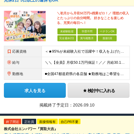
完休2日*5日以上の連休もOK
＼初月から月収50万円×残業ゼロ！／ 理想の収入
とたっぷりの自分時間。 好きなことを楽しめ
る、充実の毎日へ！
未経験歓迎
学歴不問
ベテランOK
完全週休2日
賞与複数月
面接1回
応募資格
＜★95%が未経験入社で活躍中！収入を上げたい・新しいスキルを身につけたい方、大歓迎！★＞ ◆学歴不問・第二新卒歓迎 ◆社会人経験1年以上 ★100％人柄、意欲重視の採用です 「新しい環境でスタート
給与
＼＼【全員】月収50.1万円保証！／／ 月給30.1万円＋インセン＋特別手当20万円(半年間)＋賞与 ※経験者は優遇いたします（研修も免除の場合有） ※固定残業代:7万4000円以上/月45時間分
勤務地
■全国47都道府県の各店舗 ★勤務地はご希望を考慮の上、決定します ★今後も店舗を全国に拡大していきます ★U・Iターン歓迎（社宅あり） ★マイカー通勤OK（地域により規定あり。詳細はお問合せくださ
求人を見る
検討中に入れる
掲載終了予定日：
2026.09.10
終了間近
正社員
面接情報有
自己PR不要
株式会社エンパワー『買取大吉』