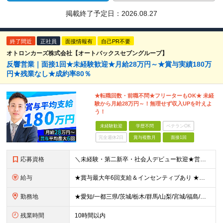
掲載終了予定日：
2026.08.27
終了間近
正社員
面接情報有
自己PR不要
オトロンカーズ株式会社【オートバックスセブングループ】
反響営業｜面接1回★未経験歓迎★月給28万円～★賞与実績180万
円★残業なし★成約率80％
★転職回数・前職不問★フリーターもOK★ 未経
験から月給28万円～！無理せず収入UPを叶えよ
う！
未経験歓迎
学歴不問
ベテランOK
完全週休2日
賞与複数月
面接1回
応募資格
＼未経験・第二新卒・社会人デビュー歓迎★営業社員の平均年齢30代／ ◆学歴不問 ◆未経験歓迎 ◆普通自動車免許(AT限定可) ◆39歳までの方（若年層の長期キャリア形成を図るため） ★接客経験がない
給与
★賞与最大年6回支給＆インセンティブあり ★未経験からの入社：400万円～450万円 ◆月給28万円以上～65万円インセンティブ＋各種手当 ※経験・スキルなどを考慮のうえ、決定いたします。 ※試用期
勤務地
★愛知/一都三県/茨城/栃木/群馬/山梨/宮城/福島/岩手/岐阜 ★2026年1月福島いわき店、愛知刈谷店がオープン ◆愛知県 刈谷店／愛知県刈谷市中手町6-510 豊橋店／愛知県豊橋市新栄町大溝2
残業時間
10時間以内