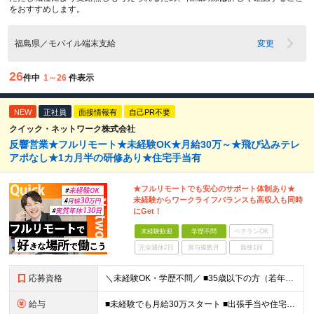
をおすすめします。
福島県／モバイル端末支給
変更
26
件中
1～26
件表示
NEW
正社員
面接情報有
自己PR不要
クイック・ネットワーク株式会社
反響営業★フルリモート★未経験OK★月給30万～★飛び込みテレ
アポなし★1カ月半の研修あり★住宅手当有
★フルリモートでも安心のサポート体制あり★
未経験からワークライフバランスも高収入も同時
にGet！
未経験歓迎
学歴不問
ベテランOK
完全週休2日
賞与複数月
面接1回
応募資格
＼未経験OK・学歴不問／ ■35歳以下の方（若年層の長期キャリア形成のため） ■第二新卒OK ■普通自動車免許（AT）をお持ちの方 ▼▽こんな方はぜひご応募ください！▽▼ 「車の運転が好き！」 「地
給与
■未経験でも月給30万スタート ■出張手当や住宅手当あり 【東京都・神奈川県】 月給35万円～60万円＋インセンティブ＋賞与＋諸手当 上記月給は、月42時間分の固定残業代（月8万3900円以上）を含