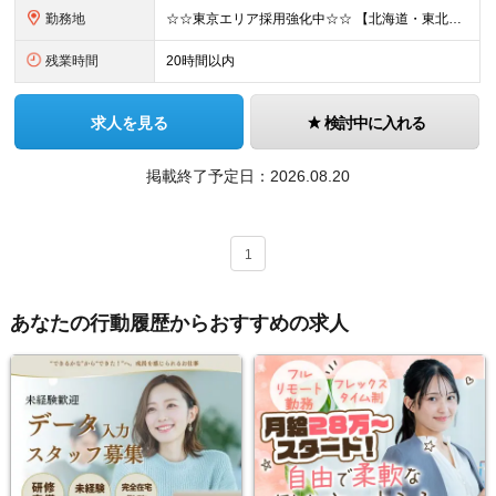
勤務地
☆☆東京エリア採用強化中☆☆ 【北海道・東北地方】札幌/仙台/郡山/盛岡 【関東地方】横浜/千葉/東京/つくば/大宮/高崎/宇都宮/立川 【中部地方】静岡/名古屋/岐阜/金沢/新潟/富山 【近畿地方
残業時間
20時間以内
求人を見る
検討中に入れる
掲載終了予定日：
2026.08.20
1
あなたの行動履歴からおすすめの求人