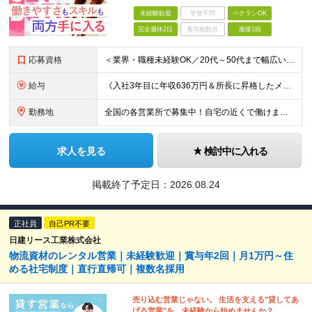
未経験歓迎
学歴不問
ベテランOK
完全週休2日
賞与複数月
面接1回
応募資格
＜業界・職種未経験OK／20代～50代まで幅広い年齢層が活躍中＞ ■普通自動車免許（AT限定可）をお持ちの方 └お客様先へ訪問するため、問題なく運転ができる方を想定しています。 ■高卒以上 ■60歳未
給与
《入社3年目に年収636万円＆所長に昇格したメンバーも！》 ◆月給245,796円～269,205円+営業実績手当+諸手当 ※試用期間3ヶ月(待遇同一) ※固定残業代(22.5時間分/35,796円～
勤務地
全国の各営業所で募集中！自宅の近くで働けます。 ※住所は一部の営業所のみ載せています ★詳細は以下のリンクをご覧ください https://www.fujiyakuhin.co.jp/shop/eig
求人を見る
検討中に入れる
掲載終了予定日：
2026.08.24
正社員
自己PR不要
日建リース工業株式会社
物流資材のレンタル営業｜未経験歓迎｜賞与年2回｜月1万円～住
める社宅制度｜直行直帰可｜複数名採用
売り込む営業じゃない。 生活を支える"貸してあ
げる営業"を、未経験から始めませんか？