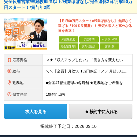
完全反響営業/未経験95％以上/残業ほぼなし/完全週休2日/月収50万
円スタート！/賞与年2回
【月収50万円スタート×残業ほぼなし】 無理なく
稼げる『100％反響型』！ 安定の収入と充分な休
日を両立！
未経験歓迎
学歴不問
ベテランOK
完全週休2日
賞与複数月
面接1回
応募資格
＜★「収入アップしたい」「働き方を変えたい」「スキルを身につけたい」方、大歓迎！★＞ ◆未経験OK ◆学歴不問・第二新卒歓迎 ◆社会人経験1年以上 ★100％人柄、意欲重視の採用です 「新しい環境で
給与
＼＼【全員】月収50.1万円保証！／／ 月給30.1万円＋インセン＋特別手当20万円(半年間)＋賞与 ※経験者は優遇いたします（研修も免除の場合有） ※固定残業代:7万4000円以上/月45時間分
勤務地
■全国47都道府県の各店舗 ★勤務地はご希望を考慮の上、決定します ★今後も店舗を全国に拡大していきます ★U・Iターン歓迎（社宅あり） ★マイカー通勤OK（地域により規定あり。詳細はお問合せくださ
残業時間
10時間以内
求人を見る
検討中に入れる
掲載終了予定日：
2026.09.10