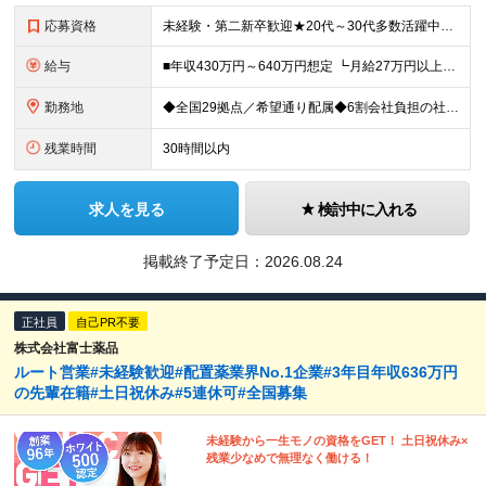
応募資格
未経験・第二新卒歓迎★20代～30代多数活躍中！ ■普通自動車運転免許（AT限定可） ■学歴不問 ＜こんな方に向いています！＞ ◎営業の仕事に興味がある ◎未経験から専門知識を身につけたい ◎長く働
給与
■年収430万円～640万円想定 ┗月給27万円以上～40万円（地域手当を含む）＋諸手当＋賞与年2回（4.0ヶ月※2024年度実績） ・地域手当…6,000円～30,000円（勤務地・帯同家族の有無に
勤務地
◆全国29拠点／希望通り配属◆6割会社負担の社宅制度（借り上げ社宅※規定あり） ◆転居を伴う転勤なし ◆U・Iターン歓迎 ◆マイカー通勤可 ★建設ICT推進課（埼玉久喜市）積極採用中★ 【北海道エ
残業時間
30時間以内
求人を見る
検討中に入れる
掲載終了予定日：
2026.08.24
正社員
自己PR不要
株式会社富士薬品
ルート営業#未経験歓迎#配置薬業界No.1企業#3年目年収636万円
の先輩在籍#土日祝休み#5連休可#全国募集
未経験から一生モノの資格をGET！ 土日祝休み×
残業少なめで無理なく働ける！