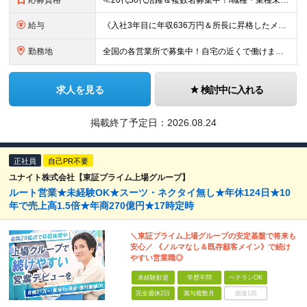
応募資格
≪20代30代活躍＆複数名募集中！/職種・業種未経験大歓迎/第二新卒OK≫ ◎普通自動車免許（AT限定可）をお持ちの方 └お客様先へ訪問するため、問題なく運転ができる方を想定しています。 ◎高卒以上
給与
《入社3年目に年収636万円＆所長に昇格したメンバーも！》 ◆月給245,796円～269,205円+営業実績手当+諸手当 ※試用期間3ヶ月(待遇同一) ※固定残業代(22.5時間分/35,796円～
勤務地
全国の各営業所で募集中！自宅の近くで働けます。 ※住所は一部の営業所のみ載せています ★詳細は以下のリンクをご覧ください https://www.fujiyakuhin.co.jp/shop/eig
求人を見る
検討中に入れる
掲載終了予定日：
2026.08.24
正社員
自己PR不要
ユナイト株式会社【東証プライム上場グループ】
ルート営業★未経験OK★スーツ・ネクタイ無し★年休124日★10
年で売上高1.5倍★年商270億円★17時定時
＼東証プライム上場グループの安定基盤で将来も
安心／ 《ノルマなし＆既存顧客メイン》で続け
やすい営業職◎
未経験歓迎
学歴不問
ベテランOK
完全週休2日
賞与複数月
面接1回