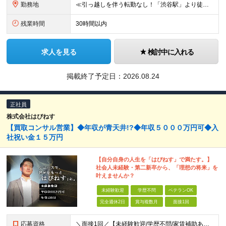
勤務地
≪引っ越しを伴う転勤なし！「渋谷駅」より徒歩5分≫ 【東京本社】 東京都渋谷区渋谷2丁目16-1 Daiwa渋谷宮益坂ビル5階 (変更の範囲)上記を除く当社関連勤務地
残業時間
30時間以内
求人を見る
検討中に入れる
掲載終了予定日：
2026.08.24
正社員
株式会社はぴねす
【買取コンサル営業】◆年収が青天井!?◆年収５０００万円可◆入
社祝い金１５万円
【自分自身の人生を「はぴねす」で満たす。】
社会人未経験・第二新卒から、「理想の将来」を
叶えませんか？
未経験歓迎
学歴不問
ベテランOK
完全週休2日
賞与複数月
面接1回
応募資格
＼面接1回／【未経験歓迎/学歴不問/家賃補助あり】 社会人デビューや、ここからのキャリアアップを実現したい方 人柄を重視した採用を行っています。 書類選考は厳格ではなく、面接は基本1回！ スピーディ