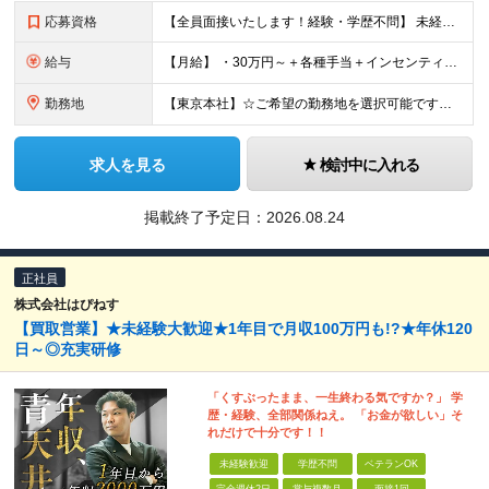
応募資格
【全員面接いたします！経験・学歴不問】 未経験から稼ぎたい人＜第二新卒・社会人デビュー歓迎＞ ☆職種・業種未経験歓迎！未経験から稼げる環境です。 ◇人柄・意欲重視の選考！◇ 面接はお互いのことを知
給与
【月給】 ・30万円～＋各種手当＋インセンティブ ・試用期間(6ヶ月) ※固定残業代は、時間外労働の有無に関わらず月34時間分を月5.6万円支給 ※上記を超える時間外労働分は追加で支給 ※試用期間中の
勤務地
【東京本社】☆ご希望の勤務地を選択可能です！U・Iターン歓迎 〒171-0021 東京都豊島区西池袋２丁目３９－８ ■新宿営業所 「新宿御苑前駅」より徒歩5分、「新宿三丁目駅」より徒歩8分 東京都新
求人を見る
検討中に入れる
掲載終了予定日：
2026.08.24
正社員
株式会社はぴねす
【買取営業】★未経験大歓迎★1年目で月収100万円も!?★年休120
日～◎充実研修
「くすぶったまま、一生終わる気ですか？」 学
歴・経験、全部関係ねえ。 「お金が欲しい」そ
れだけで十分です！！
未経験歓迎
学歴不問
ベテランOK