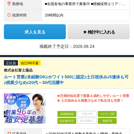
勤務地
■全国各地の事業所で募集中 ■積極採用エリア：東京・神奈川・埼玉・千葉・愛知 ※希望の勤務地で働ける！通勤可能な事業所を選定していきます ※地元に戻って働きたいUターン希望者も歓迎します！ ※社用車を
残業時間
20時間以内
求人を見る
検討中に入れる
掲載終了予定日：
2026.08.24
正社員
自己PR不要
株式会社富士薬品
ルート営業♯未経験OK♯ホワイト500に認定♯土日祝休み♯5連休も可
♯残業少なめ♯20代～30代活躍中
★圧倒的知名度で提案＆成約しやすいルート営業
★ 土日祝休み＆残業少なめで私生活も充実！
未経験歓迎
学歴不問
ベテランOK
完全週休2日
賞与複数月
面接1回