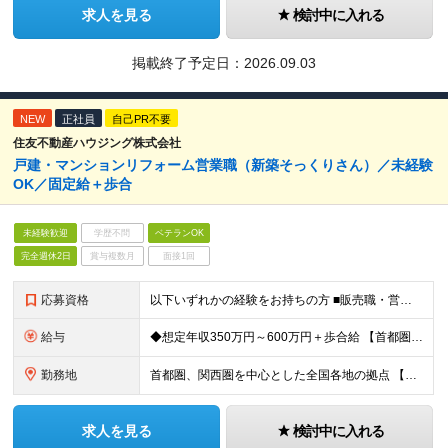
求人を見る
検討中に入れる
掲載終了予定日：
2026.09.03
NEW
正社員
自己PR不要
住友不動産ハウジング株式会社
戸建・マンションリフォーム営業職（新築そっくりさん）／未経験
OK／固定給＋歩合
未経験歓迎
学歴不問
ベテランOK
完全週休2日
賞与複数月
面接1回
応募資格
以下いずれかの経験をお持ちの方 ■販売職・営業職での顧客への提案経験をお持ちの方 ■建築関連の知識をお持ちの方
給与
◆想定年収350万円～600万円＋歩合給 【首都圏・東海・関西】 月給29.2万円～ （固定給25万円＋定額歩合給4万2千円、固定残業手当月約57時間分9万2700円含む） 【その他】 月給27.
勤務地
首都圏、関西圏を中心とした全国各地の拠点 【首都圏・東海・関西】 東京、千葉、埼玉、神奈川、茨城、愛知、三重、岐阜、静岡、大阪、京都、奈良、滋賀、兵庫 【その他】 栃木、群馬、北海道、宮城、新潟、
求人を見る
検討中に入れる