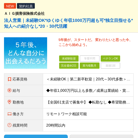
NEW
契約社員
ＡＩＧ損害保険株式会社
法人営業｜未経験OK*ゆくゆく年収1000万円超も可*独立目指せる*
知人への紹介なし*20・30代活躍
5年後が、スタートだ。 変わりたいと思った今、
ここから始めよう。
未経験歓迎
学歴不問
ベテランOK
完全週休2日
賞与複数月
面接1回
応募資格
＜未経験OK｜第二新卒歓迎｜20代～30代多数＞ ◆業界未経験・営業未経験がほとんどです！ ◆高卒以上 ━━━━━━━━ 育成前提の採用です！ ━━━━━━━━ 「稼ぎたい」「経営者になりたい」など
給与
◆年収1,000万円以上も多数／成果は業績給・賞与に反映 ◆年収例1,233円／30代・4年目 月給24万4,094円～33万5,000円＋業績給＋賞与年2回（業績による） ※給与は配属エリアによ
勤務地
【全国61支店で募集中】 ◆転勤なし ◆希望勤務地を選べる ◆U・Iターンも歓迎です ----- 契約期間中は転勤がありません。 お住まいの地域でキャリアを築くことができます！ ----- ■北海道／
働き方
リモートワーク相談可能
残業時間
20時間以内