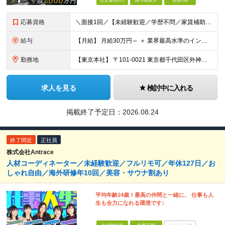
完全週休2日
賞与複数月
面接1回
応募資格
＼面接1回／【未経験歓迎／学歴不問／家賃補助あり】 社会人デビューや＆収入アップを実現したい方 人柄を重視した採用を行っています。 書類選考は厳格ではなく、面接は基本1回！スピーディに選考を進めてい
給与
【月給】 月給30万円～ ＋ 業界最高水準のインセンティブ ＋ 各種手当 「稼がせたい」という会社の想いから、還元率は粗利の10～28％に設定。 頑張りがそのまま月収に直結する、嘘のない給与体系です
勤務地
【東京本社】 〒101-0021 東京都千代田区外神田5-2-3 ┗最寄駅：御徒町駅／秋葉原駅 ┗受動喫煙対策：屋内禁煙 ■その他：神奈川県、埼玉県、千葉県や全国への出張もあり ※転居を伴う転勤は
求人を見る
検討中に入れる
掲載終了予定日：
2026.08.24
終了間近
正社員
株式会社Antrace
人材コーディネーター／未経験歓迎／フルリモ可／年休127日／お
しゃれ自由／海外研修年10回／美容・サウナ割あり
平均年齢24歳！最高の仲間と一緒に、 仕事も人
生も全力になれる環境です♪