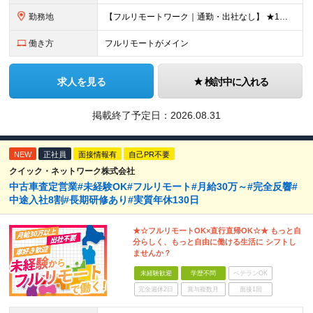
勤務地
【フルリモートワーク｜通勤・出社なし】 ★1人1台社用車貸与 ★転勤なし ★直帰直行OK 【本社】 兵庫県神戸市中央区明石町44 神戸御幸ビル4F ★☆積極採用中☆★ ◆北海道・東北：札幌／福島／
働き方
フルリモートがメイン
求人を見る
検討中に入れる
掲載終了予定日：
2026.08.31
NEW
正社員
面接情報有
自己PR不要
クイック・ネットワーク株式会社
中古車査定営業#未経験OK#フルリモート#月給30万～#完全反響#
中途入社8割#長期研修あり#実質年休130日
★☆フルリモートOK×直行直帰OK☆★ もっと自
分らしく、もっと自由に働ける生活に シフトし
ませんか？
未経験歓迎
学歴不問
ベテランOK
完全週休2日
賞与複数月
面接1回