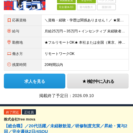
未経験歓迎
学歴不問
ベテランOK
完全週休2日
賞与複数月
面接1回
応募資格
＼資格・経験・学歴は関係ありません！／ ★業界・職種未経験歓迎！ ★第二新卒、既卒歓迎！ ★社会人未経験歓迎！ ―――――――――― こんな方におススメ！ ―――――――――― ◎ボードゲーム好き
給与
月給25万円～35万円＋インセンティブ 未経験者：月給25万円～＋インセンティブ 経験者：月給35万円～＋インセンティブ （※経験者は営業経験5年以上の方を想定） ※経験・スキルなどを考慮のうえ、
勤務地
★フルリモートOK★ 本社または全国（東京、神奈川、千葉、埼玉、大阪）にあるオフィスの利用も可能です！ ＜本社住所＞ 東京都豊島区南池袋1-16-15リージャス5階 ＜大阪支社＞ 大阪府大阪市北区
働き方
リモートワークOK
残業時間
20時間以内
求人を見る
検討中に入れる
掲載終了予定日：
2026.09.10
終了間近
正社員
株式会社free mova
【総合職】／20代活躍／未経験歓迎／研修制度充実／昇給・賞与2
回／完全週休2日/4SOU