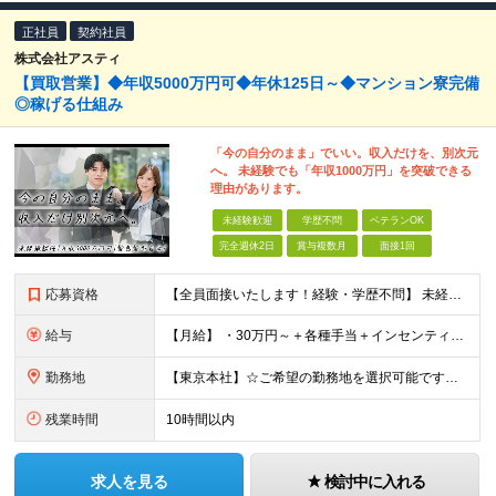
正社員
契約社員
株式会社アスティ
【買取営業】◆年収5000万円可◆年休125日～◆マンション寮完備
◎稼げる仕組み
「今の自分のまま」でいい。収入だけを、別次元
へ。 未経験でも「年収1000万円」を突破できる
理由があります。
未経験歓迎
学歴不問
ベテランOK
完全週休2日
賞与複数月
面接1回
応募資格
【全員面接いたします！経験・学歴不問】 未経験から稼ぎたい人＜第二新卒・社会人デビュー歓迎＞ ☆職種・業種未経験歓迎！未経験から稼げる環境です。 ◇人柄・意欲重視の選考！◇ 面接はお互いのことを知
給与
【月給】 ・30万円～＋各種手当＋インセンティブ ・試用期間(6ヶ月) ※固定残業代は、時間外労働の有無に関わらず月34時間分を月5.6万円支給 ※上記を超える時間外労働分は追加で支給 ※試用期間中の
勤務地
【東京本社】☆ご希望の勤務地を選択可能です！U・Iターン歓迎 〒171-0021 東京都豊島区西池袋２丁目３９－８ ■新宿営業所 「新宿御苑前駅」より徒歩5分、「新宿三丁目駅」より徒歩8分 東京都新
残業時間
10時間以内
求人を見る
検討中に入れる