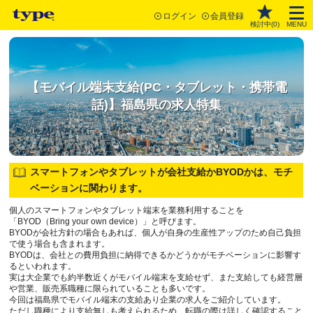
ログイン
会員登録
検討中(
0
)
MENU
【モバイル端末支給(PC・タブレット・携帯電
話)】福島県の求人特集
スマートフォンやタブレットが会社支給かBYODかは、モチ
ベーションに関わります。
個人のスマートフォンやタブレット端末を業務利用することを
「BYOD（Bring your own device）」と呼びます。
BYODが会社方針の場合もあれば、個人が自身の生産性アップのため自己負担
で使う場合も含まれます。
BYODは、会社との費用負担に納得できるかどうかがモチベーションに影響す
るといわれます。
実は大企業でも約半数近くがモバイル端末を支給せず、また支給しても経営層
や営業、販売系職種に限られていることも多いです。
今回は福島県でモバイル端末の支給あり企業の求人をご紹介しています。
ただし職種により支給無しも考えられるため、転職の際は詳しく確認すること