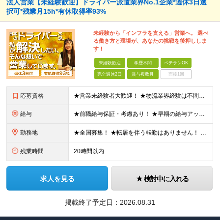
法人営業【未経験歓迎】ドライバー派遣業界No.1企業*週休3日選
択可*残業月15h*有休取得率93%
未経験から「インフラを支える」営業へ。 選べ
る働き方と環境が、あなたの挑戦を後押ししま
す！
未経験歓迎
学歴不問
ベテランOK
完全週休2日
賞与複数月
面接1回
応募資格
★営業未経験者大歓迎！ ★物流業界経験は不問！ ★学歴不問！ ★第二新卒歓迎！ ★ブランクOK！ ＼こんな方にピッタリです！／ ・「圧倒的No.1」を目指す環境で、熱く働きたい方 ・仕事も遊びも、メ
給与
★前職給与保証・考慮あり！ ★早期の給与アップが可能です 月給24万9113円以上＋賞与年2回＋各種手当 ※経験やスキルを考慮し決定します。 ※試用期間6カ月（その間の給与・待遇に差異はありません
勤務地
★全国募集！ ★転居を伴う転勤はありません！ ★U・Iターン歓迎！ ＼本社／ 東京都新宿区西新宿1-20-3 西新宿髙木ビル2階 ＼希望の拠点・営業所に配属します！／ 【北海道・東北エリア】 北海
残業時間
20時間以内
求人を見る
検討中に入れる
掲載終了予定日：
2026.08.31