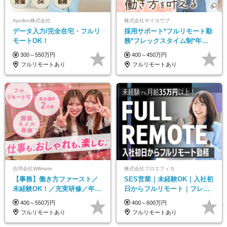
Apollon株式会社
株式会社サイヨウブ
データ入力/完全在宅・フルリ
採用サポート*フルリモート勤
モートOK！
務*フレックスタイム制*年休
120日*土日祝休み*残業ほぼな
300～550万円
400～450万円
し*育児中社員8割以上
フルリモートあり
フルリモートあり
合同会社Willmate
株式会社プロエフィカ
【事務】働き方ファースト／
SES営業｜未経験OK｜入社初
未経験OK！／充実研修／年休
日からフルリモート｜フレッ
127日～／残業なし／平均20代
クス可｜残業月平均10h以下｜
400～550万円
400～600万円
／リモートOK
事業立ち上げメンバー
フルリモートあり
フルリモートあり