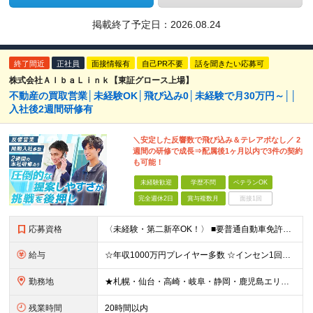
掲載終了予定日：
2026.08.24
終了間近
正社員
面接情報有
自己PR不要
話を聞きたい応募可
株式会社ＡｌｂａＬｉｎｋ【東証グロース上場】
不動産の買取営業│未経験OK│飛び込み0│未経験で月30万円～││
入社後2週間研修有
＼安定した反響数で飛び込み＆テレアポなし／ 2
週間の研修で成長⇒配属後1ヶ月以内で3件の契約
も可能！
未経験歓迎
学歴不問
ベテランOK
完全週休2日
賞与複数月
面接1回
応募資格
〈未経験・第二新卒OK！〉 ■要普通自動車免許（AT限定可） ■学歴不問 ＼ひとつでも当てはまる方はぜひ当社へ！／ ☆営業に集中できる環境で働きたい ☆成果が正当に評価される環境だ働きたい ☆扱う商
給与
☆年収1000万円プレイヤー多数 ☆インセン1回で500万円も ☆個人インセンのほか、業績賞与年2回支給 月給30万円～35万円(固定残業代含む)＋達成ボーナス（半期に1回） ※前職・経験等を考慮し
勤務地
★札幌・仙台・高崎・岐阜・静岡・鹿児島エリア採用強化中 ★急成長中で年間10支店オープン！ 【北海道・東北地方】札幌/仙台/郡山/盛岡 【関東地方】横浜/千葉/東京/つくば/大宮/高崎/宇都宮/立川
残業時間
20時間以内