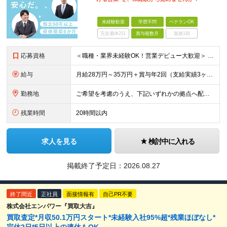
未経験歓迎
学歴不問
ベテランOK
完全週休2日
賞与複数月
面接1回
応募資格
＜職種・業界未経験OK！営業デビュー大歓迎＞ ◆要普通自動車免許（AT限定可） ◆学歴不問 ＼当てはまる方、ぜひご応募ください！／ □人と話すことや、人の役に立つことが好き □未経験から営業として成
給与
月給28万円～35万円＋賞与年2回（支給実績3ヶ月分） ※経験・年齢・能力を考慮の上、当社規定により決定します。 ※上記月給には固定残業代(25時間分／47,314円～)
勤務地
ご希望を考慮のうえ、下記いずれかの拠点へ配属します。 ※自動車通勤可能（要相談） 【東北エリア】 仙台支店、盛岡支店、福島支店 【関東エリア】 東京本社、東京支店、埼玉支店、千葉支店、群馬支店、東
残業時間
20時間以内
求人を見る
検討中に入れる
掲載終了予定日：
2026.08.27
終了間近
正社員
面接情報有
自己PR不要
株式会社エンパワー『買取大吉』
買取査定*月収50.1万円スタート*未経験入社95%超*残業ほぼなし*