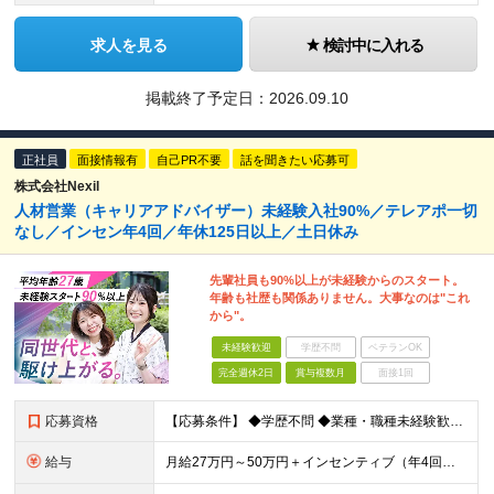
求人を見る
検討中に入れる
掲載終了予定日：
2026.09.10
正社員
面接情報有
自己PR不要
話を聞きたい応募可
株式会社Nexil
人材営業（キャリアアドバイザー）未経験入社90%／テレアポ一切
なし／インセン年4回／年休125日以上／土日休み
先輩社員も90%以上が未経験からのスタート。
年齢も社歴も関係ありません。大事なのは"これ
から"。
未経験歓迎
学歴不問
ベテランOK
完全週休2日
賞与複数月
面接1回
応募資格
【応募条件】 ◆学歴不問 ◆業種・職種未経験歓迎 ◆35歳以下の方（※若年層の長期キャリア形成のため） ＼入社者の多くが"人と関わる仕事"出身です！／ 「今の環境より、もっと成果にコミットしたい」
給与
月給27万円～50万円＋インセンティブ（年4回／社内規定による）＋業績賞与（年1回） ※固定残業代(月35時間分/58,000円~)を含みます。超過分は別途支給。 ※残業平均時間：25時間以内 ※経験