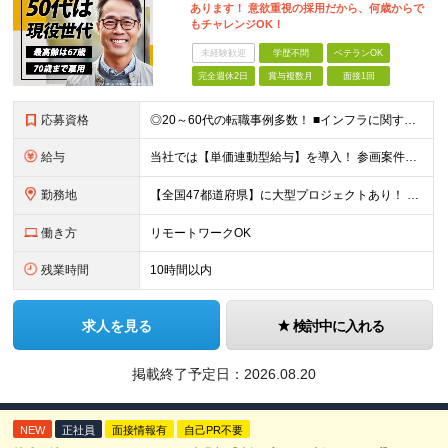
あります！ 意欲重視の採用だから、何歳からで
もチャレンジOK！
未経験歓迎
学歴不問
ベテランOK
完全週休2日
賞与複数月
面接1回
応募資格
◎20～60代の転職事例多数！ ■インフラに関する何らかのご経験 ■学歴不問/転職回数は一切不問！
給与
当社では【単価連動型給与】を導入！ 参画案件の契約単価に連動して給与が決定。 還元率は単価の【70％～80％】と東証プライム上場グループとして高水準です！（社会保険料・教育コスト含む） ■関東：月給
勤務地
【全国47都道府県】に大型プロジェクトあり！ 主要勤務地： 北海道/宮城県/栃木県/埼玉県/千葉県/東京都/神奈川県/愛知県/大阪府/京都府/兵庫県/広島県/福岡県/熊本県 ※勤務エリアは、あなたの
働き方
リモートワークOK
残業時間
10時間以内
求人を見る
検討中に入れる
掲載終了予定日：
2026.08.20
NEW
正社員
面接情報有
自己PR不要