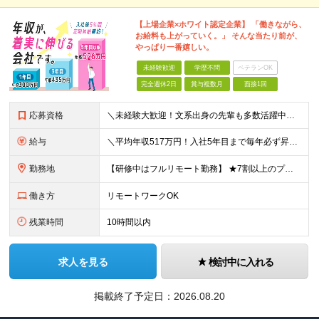
【上場企業×ホワイト認定企業】 「働きながら、
お給料も上がっていく。」 そんな当たり前が、
やっぱり一番嬉しい。
未経験歓迎
学歴不問
ベテランOK
完全週休2日
賞与複数月
面接1回
応募資格
＼未経験大歓迎！文系出身の先輩も多数活躍中／ ◆PCスキルに自信のない方も歓迎 ◆完全未経験OK ◆社会人デビューもOK ◆学歴不問 「働きながら少しずつ専門スキルを身につけたい」という意欲重視の採
給与
＼平均年収517万円！入社5年目まで毎年必ず昇給／ ■賞与年3回 ■年収800万円以上も可 ■入社3年以上の平均年収469.2万円 月給23万2000円以上＋賞与年3回＋各種手当 ☆入社5年目まで最
勤務地
【研修中はフルリモート勤務】 ★7割以上のプロジェクトでリモートワークを導入 ★一都三県のプロジェクト先 ★転居を伴う転勤なし ＜プロジェクト先＞ 東京・神奈川・千葉・埼玉でのプロジェクト先にて勤務
働き方
リモートワークOK
残業時間
10時間以内
求人を見る
検討中に入れる
掲載終了予定日：
2026.08.20