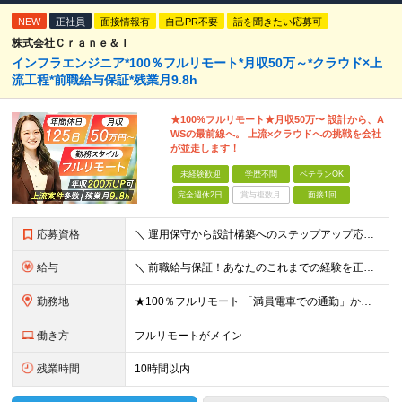
NEW
正社員
面接情報有
自己PR不要
話を聞きたい応募可
株式会社Ｃｒａｎｅ＆Ｉ
インフラエンジニア*100％フルリモート*月収50万～*クラウド×上
流工程*前職給与保証*残業月9.8h
★100%フルリモート★月収50万〜 設計から、A
WSの最前線へ。 上流×クラウドへの挑戦を会社
が並走します！
未経験歓迎
学歴不問
ベテランOK
完全週休2日
賞与複数月
面接1回
応募資格
＼ 運用保守から設計構築へのステップアップ応援！ ／ ★学歴・分野不問（運用保守経験のみでも歓迎） ★「設計・構築に挑戦したい」「市場価値を高めたい」という意欲を重視！ ┗豊富な案件（SIer直下など
給与
＼ 前職給与保証！あなたのこれまでの経験を正当評価 ／ ★月収50万円～スタート！【年俸600万～1,162万8,000円（12分割）】 ――「頑張りが給与に直結しない…」そんな不満とは無縁の環境で
勤務地
★100％フルリモート 「満員電車での通勤」から卒業できます！ ★転勤なし 【本社】 東京都新宿区神楽坂1-2 研究社英語センタービル3階 本社またはプロジェクト先にて勤務いただきます！ ※プロジ
働き方
フルリモートがメイン
残業時間
10時間以内