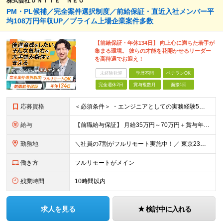
株式会社ＵＮＩＴＥ ＮＥＯ
PM・PL候補／完全案件選択制度／前給保証・直近入社メンバー平
均108万円年収UP／プライム上場企業案件多数
【前給保証・年休134日】 向上心に満ちた若手が
集まる環境。 彼らの才能を花開かせるリーダー
を高待遇でお迎え！
未経験歓迎
学歴不問
ベテランOK
完全週休2日
賞与複数月
面接1回
応募資格
＜必須条件＞ ・エンジニアとしての実務経験5年以上 ＜尚可条件＞ ・PM、PL経験 ・後輩指導やチームリーダーなど、何らかのリード経験 ※リーダー未経験の方のご応募も大歓迎です！ポテンシャル採用を
給与
【前職給与保証】 月給35万円～70万円＋賞与年2回＋各種手当 ※前職の給与・スキル・経験を考慮の上、決定いたします。 ※月給には固定残業代（月30時間分／5万円～10万円）を含みます。超過分は別途
勤務地
＼社員の7割がフルリモート実施中！／ 東京23区内など1都3県を中心としたプロジェクト先での勤務となります。 ※勤務地は希望を考慮します ≪本社≫ 東京都渋谷区恵比寿南1丁目3番7号 隅越ビル5階
働き方
フルリモートがメイン
残業時間
10時間以内
求人を見る
検討中に入れる