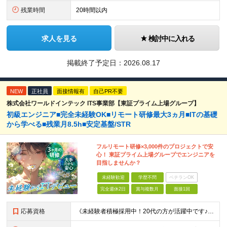
残業時間
20時間以内
求人を見る
検討中に入れる
掲載終了予定日：
2026.08.17
NEW
正社員
面接情報有
自己PR不要
株式会社ワールドインテック ITS事業部【東証プライム上場グループ】
初級エンジニア■完全未経験OK■リモート研修最大3ヵ月■ITの基礎
から学べる■残業月8.5h■安定基盤/STR
フルリモート研修×3,000件のプロジェクトで安
心！ 東証プライム上場グループでエンジニアを
目指しませんか？
未経験歓迎
学歴不問
ベテランOK
完全週休2日
賞与複数月
面接1回
応募資格
《未経験者積極採用中！20代の方が活躍中です♪》 ◎約4割が実務未経験入社！ ■学歴・職歴は一切問いません！ ■第二新卒の方もお気軽にご相談ください♪ ■入社してから数年は、転勤の可能性があります