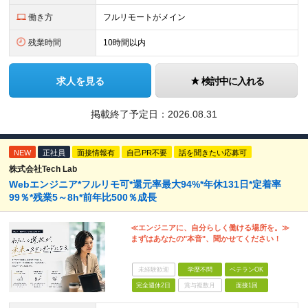
働き方
フルリモートがメイン
残業時間
10時間以内
求人を見る
検討中に入れる
掲載終了予定日：
2026.08.31
NEW
正社員
面接情報有
自己PR不要
話を聞きたい応募可
株式会社Tech Lab
Webエンジニア*フルリモ可*還元率最大94%*年休131日*定着率
99％*残業5～8h*前年比500％成長
≪エンジニアに、自分らしく働ける場所を。≫
まずはあなたの"本音"、聞かせてください！
未経験歓迎
学歴不問
ベテランOK
完全週休2日
賞与複数月
面接1回