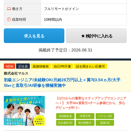
働き方
フルリモートがメイン
残業時間
10時間以内
求人を見る
検討中に入れる
掲載終了予定日：
2026.08.31
NEW
正社員
面接情報有
自己PR不要
話を聞きたい応募可
株式会社マルス
初級エンジニア/未経験OK/月給28万円以上＋賞与3.54ヵ月/大手
SIerと直取引/AI研修を積極実施中
【ゼロからの着実なステップアップでエンジニア
へ！】 大手SIer直取引×チーム参画だから、安心
デビューが叶う♪
未経験歓迎
学歴不問
ベテランOK
完全週休2日
賞与複数月
面接1回