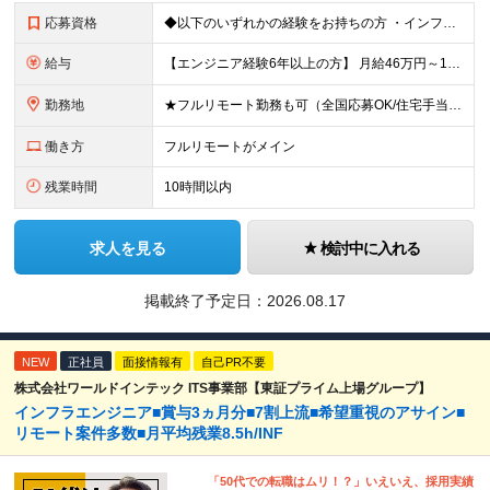
応募資格
◆以下のいずれかの経験をお持ちの方 ・インフラ設計・構築の実務経験（オンプレ/クラウドどちらもOK） ・クラウド環境下での運用保守に関する実務経験 ◆学歴不問 ＜こんな方は特に歓迎します＞ ◎これま
給与
【エンジニア経験6年以上の方】 月給46万円～100万円（固定残業代含む） ※上記月給には月30時間分の固定残業代（月8万7,400円～月19万円）を含む。超過分は全額支給。 【エンジニア経験4年以
勤務地
★フルリモート勤務も可（全国応募OK/住宅手当を支給します） ※案件によって常駐が必要になる場合があります。 ※希望がない限り、転勤はありません ※U・Iターン歓迎 ★ルトラの社員は全国各地で活躍中
働き方
フルリモートがメイン
残業時間
10時間以内
求人を見る
検討中に入れる
掲載終了予定日：
2026.08.17
NEW
正社員
面接情報有
自己PR不要
株式会社ワールドインテック ITS事業部【東証プライム上場グループ】
インフラエンジニア■賞与3ヵ月分■7割上流■希望重視のアサイン■
リモート案件多数■月平均残業8.5h/INF
「50代での転職はムリ！？」いえいえ、採用実績