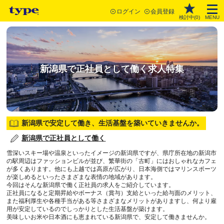
ログイン
会員登録
検討中(
0
)
MENU
新潟県で正社員として働く求人特集
新潟県で安定して働き、生活基盤を築いていきませんか。
新潟県で正社員として働く
雪深いスキー場や温泉といったイメージの新潟県ですが、県庁所在地の新潟市
の駅周辺はファッションビルが並び、繁華街の「古町」にはおしゃれなカフェ
が多くあります。他にも上越では高原が広がり、日本海側ではマリンスポーツ
が楽しめるといったさまざまな表情の地域があります。
今回はそんな新潟県で働く正社員の求人をご紹介しています。
正社員になると定期昇給やボーナス（賞与）支給といった給与面のメリット、
また福利厚生や各種手当がある等さまざまなメリットがありますし、何より雇
用が安定しているのでしっかりとした生活基盤が築けます。
美味しいお米や日本酒にも恵まれている新潟県で、安定して働きませんか。