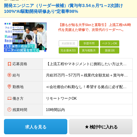
開発エンジニア（リーダー候補）/賞与年3.54ヵ月*1～2次請け
100%*AI駆動開発研修あり*定着率98%
【誰もが知る大手SIerと直取引】 上流工程×AI時
代を見据えた研修で、次世代のリーダーへ。
未経験歓迎
学歴不問
ベテランOK
完全週休2日
賞与複数月
面接1回
応募資格
【上流工程やマネジメントに挑戦したい方は大歓迎です！】 ★開発エンジニアとしての実務経験をお持ちの方 ★上記に加え、下記いずれかに該当する方 ・チームのリーダー／サブリーダーの経験をお持ちの方 ・教育
給与
月給35万円～57万円＋残業代全額支給＋賞与年3.45ヵ月(リーダー経験者) 月給32万円～43万円＋残業代全額支給＋賞与年3.45ヵ月(実務経験者) 入社時想定年収： 490万円～798万円(リー
勤務地
≪会社都合の転勤なし！希望する拠点に必ず配属します。新潟Uターン・Iターン大歓迎！≫ 首都圏(東京、神奈川、千葉、埼玉)または新潟市、長岡市周辺のお客様先または各拠点での勤務となります。 ■東京支社
働き方
リモートワークOK
残業時間
10時間以内
求人を見る
検討中に入れる