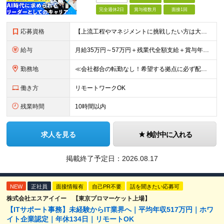
完全週休2日
賞与複数月
面接1回
応募資格
【上流工程やマネジメントに挑戦したい方は大歓迎です！】 ★インフラエンジニアとしての実務経験をお持ちの方 ★上記に加え、下記いずれかに該当する方 ・チームのリーダー／サブリーダーの経験をお持ちの方 ・
給与
月給35万円～57万円＋残業代全額支給＋賞与年3.45ヵ月(リーダー経験者) 月給32万円～43万円＋残業代全額支給＋賞与年3.45ヵ月(実務経験者) 入社時想定年収： 490万円～798万円(リー
勤務地
≪会社都合の転勤なし！希望する拠点に必ず配属します。新潟Uターン・Iターン大歓迎！≫ 首都圏(東京、神奈川、千葉、埼玉)または新潟市、長岡市周辺のお客様先または各拠点での勤務となります。 ■東京支社
働き方
リモートワークOK
残業時間
10時間以内
求人を見る
検討中に入れる
掲載終了予定日：
2026.08.17
NEW
正社員
面接情報有
自己PR不要
話を聞きたい応募可
株式会社エスアイイー 【東京プロマーケット上場】
【ITサポート事務】未経験からIT業界へ｜平均年収517万円｜ホワ
イト企業認定｜年休134日｜リモートOK