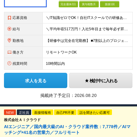
完全週休2日
賞与複数月
面接1回
応募資格
＼IT知識ゼロでOK！自社ITスクールでの研修あり／ ■完全未経験OK(文系出身70％) ■第二新卒歓迎 ■学歴不問 └社会人未経験の方も歓迎します！ 5名以上の採用を予定しているので、同期と入社も
給与
＼平均年収517万円！入社5年目まで毎年必ず昇給／ ■賞与年3回 ■年収800万円以上も可 ■入社3年以上の平均年収469.2万円 月給23万2000円以上＋賞与年3回＋各種手当 ☆入社5年目まで最
勤務地
【研修中は完全在宅勤務】 ■7割以上のプロジェクトでリモートワークを導入 ■フルリモートもあり ■一都三県のプロジェクト先 ■転居を伴う転勤なし ＜プロジェクト先＞ 東京・神奈川・千葉・埼玉でのプロ
働き方
リモートワークOK
残業時間
10時間以内
求人を見る
検討中に入れる
掲載終了予定日：
2026.08.20
NEW
正社員
面接情報有
自己PR不要
話を聞きたい応募可
株式会社ＡＩクラウド
AIエンジニア／国内最大級のAI・クラウド案件数：7,778件／AIマ
ッチング×41名の営業力／フルリモート