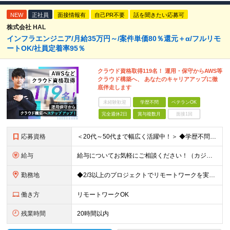
NEW
正社員
面接情報有
自己PR不要
話を聞きたい応募可
株式会社 HAL
インフラエンジニア/月給35万円～/案件単価80％還元＋α/フルリモ
ートOK/社員定着率95％
クラウド資格取得119名！ 運用・保守からAWS等
クラウド構築へ、 あなたのキャリアアップに徹
底伴走します
未経験歓迎
学歴不問
ベテランOK
完全週休2日
賞与複数月
面接1回
応募資格
＜20代～50代まで幅広く活躍中！＞ ◆学歴不問 ◆何らかのインフラ関連の実務経験 ★経験年数不問/運用監視レベルも歓迎 ＜こんな方は大歓迎！＞ ◎今の収入に不満がある ◎もっと上流の案件で活躍した
給与
給与についてお気軽にご相談ください！（カジュアル面談可能） 月給35万円～＋各種手当＋賞与2回 ※固定残業代は、時間外労働の有無に関わらず40時間分を87,500円～支給 ※超過分は別途支給 ※試用
勤務地
◆2/3以上のプロジェクトでリモートワークを実施中！ ≪自社拠点≫ ・東京本社／東京都千代田区丸の内二丁目6番1号 丸の内パークビルディング6階 ・関西支社／⼤阪府⼤阪市中央区安⼟町2-3-13 ⼤
働き方
リモートワークOK
残業時間
20時間以内