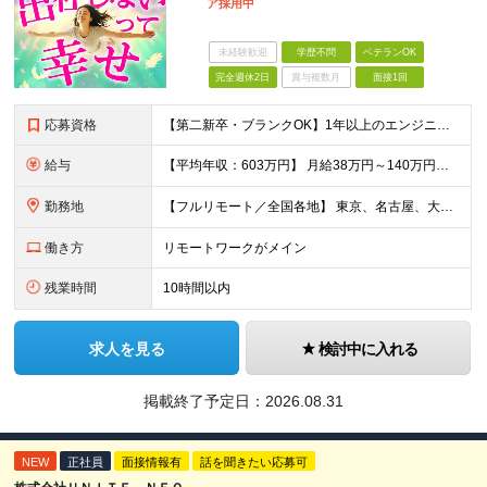
ア採用中
未経験歓迎
学歴不問
ベテランOK
完全週休2日
賞与複数月
面接1回
応募資格
【第二新卒・ブランクOK】1年以上のエンジニア経験がある方(開発・インフラ・工程・言語一切不問） 文理・学歴不問 【歓迎条件】 ◆AI・クラウド案件に参画したい方 ◆下流工程から上流工程へステップア
給与
【平均年収：603万円】 月給38万円～140万円＋諸手当（経験者） 【平均年収603万円】 ※案件の契約内容や昇給額などはすべて開示します。 ※経験や能力を考慮し決定します。 ※月給には固定残業
勤務地
【フルリモート／全国各地】 東京、名古屋、大阪、福岡を中心とした全国のプロジェクトにアサイン。 ※プロジェクトは完全選択制です。 ※フルリモート、ハイブリッド型、常駐案件から自由に選択可能です。 ※転
働き方
リモートワークがメイン
残業時間
10時間以内
求人を見る
検討中に入れる
掲載終了予定日：
2026.08.31
NEW
正社員
面接情報有
話を聞きたい応募可