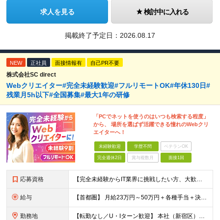
求人を見る
検討中に入れる
掲載終了予定日：
2026.08.17
NEW
正社員
面接情報有
自己PR不要
株式会社SC direct
Webクリエイター#完全未経験歓迎#フルリモートOK#年休130日#
残業月5h以下#全国募集#最大1年の研修
「PCでネットを使うのはいつも検索する程度」
から、 場所を選ばず活躍できる憧れのWebクリ
エイターへ！
未経験歓迎
学歴不問
ベテランOK
完全週休2日
賞与複数月
面接1回
応募資格
【完全未経験からIT業界に挑戦したい方、大歓迎！】 ●応募年齢制限：34歳まで（若年層の長期キャリア形成を図るため） ★学歴不問・転職回数不問 ★第二新卒・社会人デビューOK 【こんな方を求めていま
給与
【首都圏】 月給23万円～50万円＋各種手当＋決算賞与 【大阪】 月給22万円～50万円＋各種手当＋決算賞与 【愛知】 月給21.5万円～50万円＋各種手当＋決算賞与 【福岡・宮城】 月給20万
勤務地
【転勤なし／U・Iターン歓迎】 本社（新宿区）、大阪支店、名古屋支店または東京都・神奈川県・千葉県・埼玉県・愛知県・大阪府・福岡県をはじめ、全国のプロジェクト先 ※ご希望を最大限考慮して配属先を決定