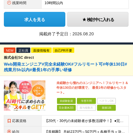
残業時間
10時間以内
求人を見る
検討中に入れる
掲載終了予定日：
2026.08.20
NEW
正社員
面接情報有
自己PR不要
株式会社SC direct
Web開発エンジニア#完全未経験OK#フルリモート可#年休130日#
残業月5h以内#最長1年の手厚い研修
未経験から憧れのエンジニアへ！フルリモート＆
年休130日の好環境で、 最長1年の研修からスタ
ート。
未経験歓迎
学歴不問
ベテランOK
完全週休2日
賞与複数月
面接1回
応募資格
【20代・30代の未経験者が多数活躍中！】 ●完全未経験、第二新卒、既卒、フリーターの方大歓迎！ ●学歴・職歴・転職回数・ブランク一切不問 ※34歳までの方（若年層の長期キャリア形成を図るため） ★
給与
【首都圏】 月給23万円～50万円＋各種手当＋決算賞与 【大阪】 月給22万円～50万円＋各種手当＋決算賞与 【愛知】 月給21.5万円～50万円＋各種手当＋決算賞与 【福岡・宮城】 月給20万