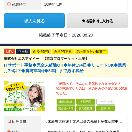
残業時間
10時間以内
求人を見る
検討中に入れる
掲載終了予定日：
2026.08.20
NEW
正社員
面接情報有
自己PR不要
話を聞きたい応募可
株式会社エスアイイー 【東京プロマーケット上場】
ITサポート事務◆完全未経験OK◆年休134日◆リモートOK◆残業
月7h以下◆賞与年3回◆5年目まで必ず昇給
「転職って、そんなに意気込まなきゃダメ？」
私が求めていたのは、次の休みの予定が立つ普通
でした。
未経験歓迎
学歴不問
ベテランOK
完全週休2日
賞与複数月
面接1回
応募資格
＼未経験大歓迎！文系出身の先輩も多数活躍中／ ◆PCスキルに自信のない方も歓迎 ◆完全未経験OK ◆社会人デビューもOK ◆学歴不問 ＊*こんなアナタにオススメです*＊ ◇事務職に興味があるが、給与