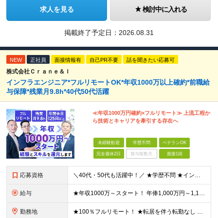
求人を見る
検討中に入れる
掲載終了予定日：
2026.08.31
NEW
正社員
面接情報有
自己PR不要
話を聞きたい応募可
株式会社Ｃｒａｎｅ＆Ｉ
インフラエンジニア*フルリモートOK*年収1000万以上確約*前職給
与保障*残業月9.8h*40代50代活躍
≪年収1000万円確約×フルリモート≫ 上流工程か
ら技術とキャリアを牽引する存在へ
未経験歓迎
学歴不問
ベテランOK
完全週休2日
賞与複数月
面接1回
応募資格
＼40代・50代も活躍中！／ ★学歴不問 ★インフラエンジニアの経験を5年以上お持ちの方 ≪こんな方にピッタリです！≫ ◎自身の市場価値を正当に評価してほしい ◎今より年収をアップさせたい ◎多彩な
給与
★年収1000万～スタート！ 年俸1,000万円～1,162万8,000円（12分割） ※経験・スキルを考慮の上決定します ※上記金額には固定残業代（月30h分・158,400円～184,000円
勤務地
★100％フルリモート！ ★転居を伴う転勤なし 本社またはプロジェクト先にて勤務いただきます！ ※プロジェクト先は一都三県及び23区内がメイン 【本社】 東京都新宿区神楽坂1-2 研究社英語センタ