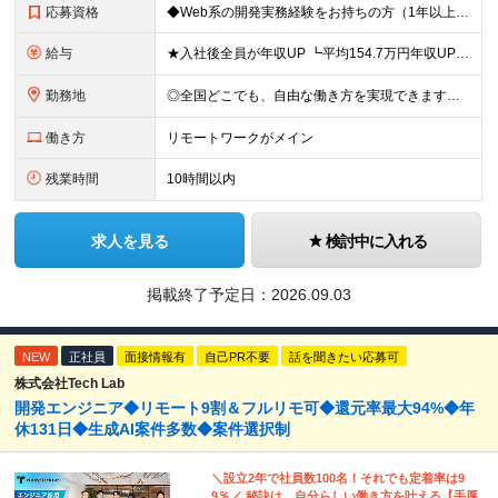
応募資格
◆Web系の開発実務経験をお持ちの方（1年以上） ◆学歴不問 ◆既卒・第二新卒OK ☆Tech Labの事業内容、ビジョンに共感できる⽅はぜひご応募ください！ ☆意欲重視の採用です！ 「経歴に自信が
給与
★入社後全員が年収UP ┗平均154.7万円年収UP！ ┗最大380万円UPの実績もあり 月給35万円～100万円＋決算賞与＋各種手当 【 給与イメージ 】 ◆経験1年以上…月給35万円～＋決算賞
勤務地
◎全国どこでも、自由な働き方を実現できます！ 全国のプロジェクト先やフルリモート環境での勤務も可能です。 ＼自由度の高い働き方、叶えます／ ・フルリモートで働きたい ・ハイブリットに働きたい ・家庭
働き方
リモートワークがメイン
残業時間
10時間以内
求人を見る
検討中に入れる
掲載終了予定日：
2026.09.03
NEW
正社員
面接情報有
自己PR不要
話を聞きたい応募可
株式会社Tech Lab
開発エンジニア◆リモート9割＆フルリモ可◆還元率最大94%◆年
休131日◆生成AI案件多数◆案件選択制
＼設立2年で社員数100名！それでも定着率は9
9％／ 秘訣は、自分らしい働き方を叶える【手厚