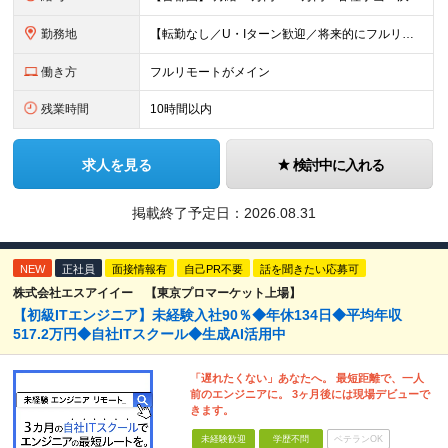
勤務地
【転勤なし／U・Iターン歓迎／将来的にフルリモートOK】 本社（新宿区）、大阪支店、名古屋支店または東京都・神奈川県・千葉県・埼玉県・愛知県・大阪府・福岡県をはじめ、全国のプロジェクト先 ※ご希望を
働き方
フルリモートがメイン
残業時間
10時間以内
求人を見る
検討中に入れる
掲載終了予定日：
2026.08.31
NEW
正社員
面接情報有
自己PR不要
話を聞きたい応募可
株式会社エスアイイー 【東京プロマーケット上場】
【初級ITエンジニア】未経験入社90％◆年休134日◆平均年収
517.2万円◆自社ITスクール◆生成AI活用中
「遅れたくない」あなたへ。 最短距離で、一人
前のエンジニアに。 3ヶ月後には現場デビューで
きます。
未経験歓迎
学歴不問
ベテランOK