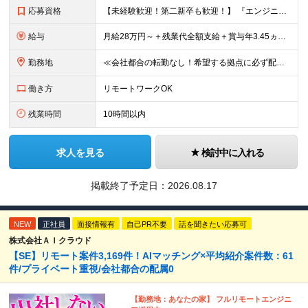
応募資格
【未経験歓迎！第二新卒も歓迎！】 『エンジニアになりたい』意欲があれば歓迎です！ 以下のような方も尚歓迎です！ ・学生時代に情報系の学部で学んでいた方 ・ITスクールや独学でプログラミングを学んだこ
給与
月給28万円～＋残業代全額支給＋賞与年3.45ヵ月(東京) 月給25万円～＋残業代全額支給＋賞与年3.45ヵ月(新潟・長岡) 入社時想定年収： 392万円～ (東京) 350万円～ (新潟・長岡)
勤務地
≪会社都合の転勤なし！希望する拠点に必ず配属します。新潟Uターン・Iターン大歓迎！≫ 首都圏(東京、神奈川、千葉、埼玉)または新潟市、長岡市周辺のお客様先または各拠点での勤務となります。 ■東京支社
働き方
リモートワークOK
残業時間
10時間以内
求人を見る
検討中に入れる
掲載終了予定日：
2026.08.17
NEW
正社員
面接情報有
自己PR不要
話を聞きたい応募可
株式会社ＡＩクラウド
【SE】リモート案件3,169件！AIマッチング×平均紹介案件数：61
件/プライベート重視/会社都合の配属0
【勤務地：あなたの家】 フルリモートエンジニ