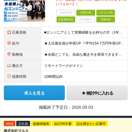
いフォロー】！
未経験歓迎
学歴不問
ベテランOK
完全週休2日
賞与複数月
面接1回
応募資格
■エンジニアとして実務経験をお持ちの方（1年以上） ■学歴不問 ■既卒・第二新卒OK ☆Tech Labの事業内容、ビジョンに共感できる⽅はぜひご応募ください！ ☆意欲重視の採用です！ 「経歴に自信
給与
★入社後全員が年収UP ┗平均154.7万円年収UP！ ┗最大380万円UPの実績も 月給35万円～100万円＋決算賞与＋各種手当 【 給与イメージ 】 ■経験1年以上…月給35万円～＋決算賞与
勤務地
★全国どこでも、自由な働き方を実現できます！ 全国のプロジェクト先やフルリモート環境での勤務も可能です。 ＼自由度の高い働き方、叶えます／ ・フルリモートで働きたい ・ハイブリットに働きたい ・家庭
働き方
リモートワークがメイン
残業時間
10時間以内
求人を見る
検討中に入れる
掲載終了予定日：
2026.09.03
NEW
正社員
面接情報有
自己PR不要
話を聞きたい応募可
株式会社マルス