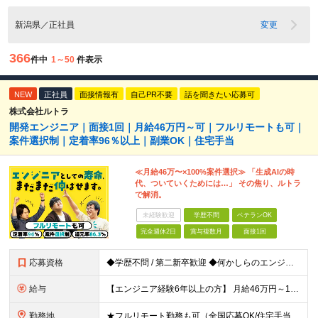
新潟県／正社員
変更
366
件中
1～50
件表示
NEW
正社員
面接情報有
自己PR不要
話を聞きたい応募可
株式会社ルトラ
開発エンジニア｜面接1回｜月給46万円～可｜フルリモートも可｜
案件選択制｜定着率96％以上｜副業OK｜住宅手当
≪月給46万〜×100%案件選択≫ 「生成AIの時
代、ついていくためには…」 その焦り、ルトラ
で解消。
未経験歓迎
学歴不問
ベテランOK
完全週休2日
賞与複数月
面接1回
応募資格
◆学歴不問 / 第二新卒歓迎 ◆何かしらのエンジニア経験をお持ちの方 （言語・期間・フェーズ不問） 経験浅めの方も遠慮なくご応募ください！ ■入社前Q＆A ────── ◎実力に見合った報酬が手に
給与
【エンジニア経験6年以上の方】 月給46万円～100万円（固定残業代含む） ※上記月給には月30時間分の固定残業代（月8万7,400円～月19万円）を含む。超過分は全額支給。 【エンジニア経験4年以
勤務地
★フルリモート勤務も可（全国応募OK/住宅手当を支給します） ※案件によって常駐が必要になる場合があります。 ※希望がない限り、転勤はありません ※U・Iターン歓迎 ★ルトラの社員は全国各地で活躍中