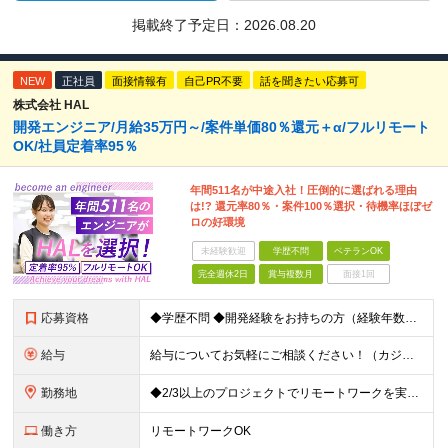
掲載終了予定日：
2026.08.20
NEW
正社員
面接情報有
自己PR不要
話を聞きたい応募可
株式会社 HAL
開発エンジニア/月給35万円～/案件単価80％還元＋α/フルリモート
OK/社員定着率95％
年間511名が中途入社！圧倒的に選ばれる理由
は!? 還元率80％・案件100％選択・待機率ほぼゼ
ロの好環境
未経験歓迎
学歴不問
ベテランOK
完全週休2日
賞与複数月
面接1回
応募資格
◆学歴不問 ◆開発経験をお持ちの方（経験年数不問） ＜こんな方は大歓迎！＞ ◎今の収入をもっと増やしたい ◎もっと上流の案件で活躍したい ◎将来のキャリアにつながる案件に携わりたい ◎自分のやりたい
給与
給与についてお気軽にご相談ください！（カジュアル面談可能） 月給35万円～＋各種手当＋賞与2回 ※固定残業代は、時間外労働の有無に関わらず40時間分を87,500円～支給 ※超過分は別途支給 ※試用
勤務地
◆2/3以上のプロジェクトでリモートワークを実施中！ ≪自社拠点≫ ・東京本社／東京都千代田区丸の内二丁目6番1号 丸の内パークビルディング6階 ・関西支社／⼤阪府⼤阪市中央区安⼟町2-3-13 ⼤
働き方
リモートワークOK