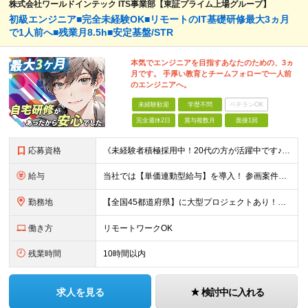
株式会社ワールドインテック ITS事業部【東証プライム上場グループ】
初級エンジニア■完全未経験OK■リモートのIT基礎研修最大3ヵ月
で1人前へ■残業月8.5h■安定基盤/STR
本気でエンジニアを目指すあなたのための、3ヵ
月です。 手厚い教育とチームフォローで一人前
のエンジニアへ。
未経験歓迎
学歴不問
ベテランOK
完全週休2日
賞与複数月
面接1回
応募資格
《未経験者積極採用中！20代の方が活躍中です♪》 ◎約4割が実務未経験入社！ ■学歴・職歴は一切問いません！ ■第二新卒の方もお気軽にご相談ください♪ ■入社してから数年は、転勤の可能性があります
給与
当社では【単価連動型給与】を導入！ 参画案件の契約単価に連動して給与が決定。 還元率は単価の【70％～80％】と東証プライム上場グループとして高水準です！（社会保険料・教育コスト含む） ■関東：月給
勤務地
【全国45都道府県】に大型プロジェクトあり！※ 四国・沖縄を除く 主要勤務地： 北海道/宮城県/栃木県/埼玉県/千葉県/東京都/神奈川県/愛知県/大阪府/京都府/兵庫県/広島県/福岡県/熊本県 ※勤
働き方
リモートワークOK
残業時間
10時間以内
求人を見る
検討中に入れる