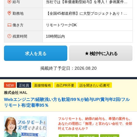
給与
当社では【単価連動型給与】を導入！ 参画案件の契約単価に連動して給与が決定。 還元率は単価の【70％～80％】と東証プライム上場グループとして高水準です！（社会保険料・教育コスト含む） ■関東：月給
勤務地
【全国45都道府県】に大型プロジェクトあり！※ 四国・沖縄を除く 主要勤務地： 北海道/宮城県/栃木県/埼玉県/千葉県/東京都/神奈川県/愛知県/大阪府/京都府/兵庫県/広島県/福岡県/熊本県 ※勤
働き方
リモートワークOK
残業時間
10時間以内
求人を見る
検討中に入れる
掲載終了予定日：
2026.08.20
NEW
正社員
面接情報有
自己PR不要
話を聞きたい応募可
株式会社 HAL
Webエンジニア/経験浅い方も歓迎/99％が給与UP/賞与年2回/フル
リモート有/定着率95％
フルリモートも、納得の給与も、希望の案件も。
あなたの理想に「無理」と言わない会社で、全部
叶えてみませんか？