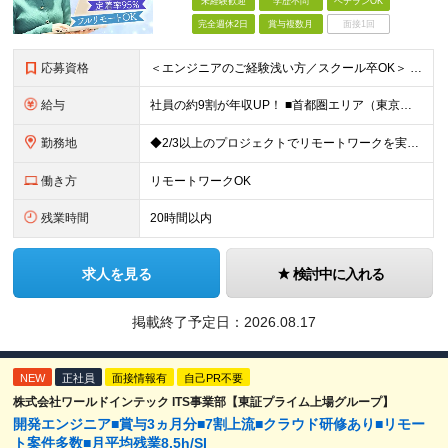
未経験歓迎
学歴不問
ベテランOK
完全週休2日
賞与複数月
面接1回
応募資格
＜エンジニアのご経験浅い方／スクール卒OK＞ ◆学歴不問 ◆未経験OK ＜こんな方は大歓迎！＞ ◎今の収入に不満がある方 ◎新しい言語・スキルに挑戦したい方 ◎腰を据えて活躍したい方 ◎頑張りを評価
給与
社員の約9割が年収UP！ ■首都圏エリア（東京、神奈川、千葉、埼玉勤務） 月給25万円～26万円（固定残業代含む） ※固定残業代は、時間外労働の有無に関わらず17時間分を30,000円～31,200
勤務地
◆2/3以上のプロジェクトでリモートワークを実施中！ ≪自社拠点≫ ・東京本社／東京都千代田区丸の内二丁目6番1号 丸の内パークビルディング6階 ・関西支社／⼤阪府⼤阪市中央区安⼟町2-3-13 ⼤
働き方
リモートワークOK
残業時間
20時間以内
求人を見る
検討中に入れる
掲載終了予定日：
2026.08.17
NEW
正社員
面接情報有
自己PR不要
株式会社ワールドインテック ITS事業部【東証プライム上場グループ】
開発エンジニア■賞与3ヵ月分■7割上流■クラウド研修あり■リモー
ト案件多数■月平均残業8.5h/SI