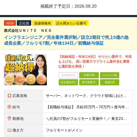
掲載終了予定日：
2026.08.20
NEW
正社員
面接情報有
話を聞きたい応募可
株式会社ＵＮＩＴＥ ＮＥＯ
インフラエンジニア／完全案件選択制／設立2期目で売上5億の急
成長企業／フルリモ7割／年休134日／前職給与保証
【前給保証・年休134日】 やりたい案件で、年収
も上げる。 高い営業力でプライム案件含む豊富
な選択肢を実現！
未経験歓迎
学歴不問
ベテランOK
完全週休2日
賞与複数月
面接1回
応募資格
サーバー、ネットワーク、クラウド領域におけるインフラエンジニアとしての何らかの実務経験（年数不問） ※設計、構築、運用保守、監視等 少しでも実務経験があれば、まずは気軽にエントリーしてみてください！
給与
【前職給与保証】 月給35万円～70万円＋賞与年2回＋各種手当 ※前職の給与・スキル・経験を考慮の上、決定いたします。 ※月給には固定残業代（月30時間分／5万円～10万円）を含みます。超過分は別途
勤務地
＼社員の7割がフルリモート実施中！／ 東京23区内など1都3県を中心としたプロジェクト先での勤務となります。 ※勤務地は希望を考慮します ≪本社≫ 東京都渋谷区恵比寿南1丁目3番7号 隅越ビル5階
働き方
フルリモートがメイン