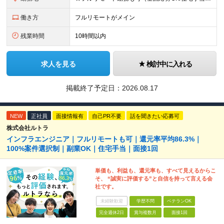
働き方
フルリモートがメイン
残業時間
10時間以内
求人を見る
検討中に入れる
掲載終了予定日：
2026.08.17
NEW
正社員
面接情報有
自己PR不要
話を聞きたい応募可
株式会社ルトラ
インフラエンジニア｜フルリモートも可｜還元率平均86.3%｜
100%案件選択制｜副業OK｜住宅手当｜面接1回
単価も、利益も、還元率も、すべて見えるからこ
そ、 “誠実に評価する”と自信を持って言える会
社です。
未経験歓迎
学歴不問
ベテランOK
完全週休2日
賞与複数月
面接1回