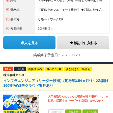
給与
＼平均年収517万円！入社5年目まで毎年必ず昇給／ ■賞与年3回 ■年収800万円以上も可 ■入社3年以上の平均年収469.2万円 月給23万2000円以上＋賞与年3回＋各種手当 ☆入社5年目まで最
勤務地
【研修中はフルリモート勤務】 ★7割以上のプロジェクトでリモートワークを導入 ★一都三県のプロジェクト先 ★転居を伴う転勤なし ＜プロジェクト先＞ 東京・神奈川・千葉・埼玉でのプロジェクト先にて勤務
働き方
リモートワークOK
残業時間
10時間以内
求人を見る
検討中に入れる
掲載終了予定日：
2026.08.20
NEW
正社員
面接情報有
自己PR不要
話を聞きたい応募可
株式会社マルス
インフラエンジニア（リーダー候補）/賞与年3.54ヵ月*1～2次請け
100%*AWS等クラウド案件あり
大手直取引×AIスキルの習得が叶う場所――。 次
世代で活躍するリーダーを目指しませんか？
未経験歓迎
学歴不問
ベテランOK