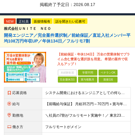
掲載終了予定日：
2026.08.17
NEW
正社員
面接情報有
話を聞きたい応募可
株式会社ＵＮＩＴＥ ＮＥＯ
開発エンジニア／完全案件選択制／前給保証／直近入社メンバー平
均108万円年収UP／年休134日／フルリモ7割
【前給保証・年休134日】 万全の営業体制でプラ
イム含む豊富な選択肢を用意。 希望の案件で収
入もアップ！
未経験歓迎
学歴不問
ベテランOK
完全週休2日
賞与複数月
面接1回
応募資格
システム開発におけるエンジニアとしての何らかの実務経験（年数不問） ※要件定義、基本設計、詳細設計、製造、検証、運用保守 少しでも実務経験があれば、まずは気軽にエントリーしてみてください！ ／／／／
給与
【前職給与保証】 月給35万円～70万円＋賞与年2回＋各種手当 ※前職の給与・スキル・経験を考慮の上、決定いたします。 ※月給には固定残業代（月30時間分／5万円～10万円）を含みます。超過分は別途
勤務地
＼社員の7割がフルリモート実施中！／ 東京23区内など1都3県を中心としたプロジェクト先での勤務となります。 ※勤務地は希望を考慮します ≪本社≫ 東京都渋谷区恵比寿南1丁目3番7号 隅越ビル5階
働き方
フルリモートがメイン