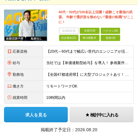
40代・50代が100名以上活躍！経験こそ最強の武
器。 年齢で選択肢を狭めない"最後の転職"がここ
に！
未経験歓迎
学歴不問
ベテランOK
完全週休2日
賞与複数月
面接1回
応募資格
【20代～60代まで幅広い世代のエンジニアが活躍してます】 ■学歴不問 ■転職回数不問 ■開発経験（年数不問）をお持ちの方
給与
当社では【単価連動型給与】を導入！ 参画案件の契約単価に連動して給与が決定。 還元率は単価の【70％～80％】と東証プライム上場グループとして高水準です！（社会保険料・教育コスト含む） ■関東：月給
勤務地
【全国47都道府県】に大型プロジェクトあり！ 主要勤務地： 北海道/宮城県/栃木県/埼玉県/千葉県/東京都/神奈川県/愛知県/大阪府/京都府/兵庫県/広島県/福岡県/熊本県 ※勤務エリアは、あなたの
働き方
リモートワークOK
残業時間
10時間以内
求人を見る
検討中に入れる
掲載終了予定日：
2026.08.20