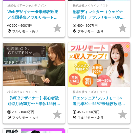
株式会社アーシャルデザイン
株式会社さくらインベスト
Webデザイナー◆未経験歓迎
配信ディレクター（ウェビナ
／全国募集／フルリモート／
ー運営）／フルリモートOK／
最大6ヵ月の実践型研修／月給
土日祝休み／年休123日／年収
300～600万円
400～600万円
25万円以上
600万円可
フルリモートあり
フルリモートあり
株式会社ＧＥＮＴＥＮ
株式会社ライズストリート
【WEBデザイナー】初⼼者歓
ITエンジニア*フルリモート×
迎◎⽉給30万〜＊年休125⽇＊
還元率80～92％*未経験歓迎*
在宅OK＆研修あり＊フレック
年休134日*月給35万～*定着率
200～1000万円
450～1500万円
ス
100%
フルリモートあり
フルリモートあり