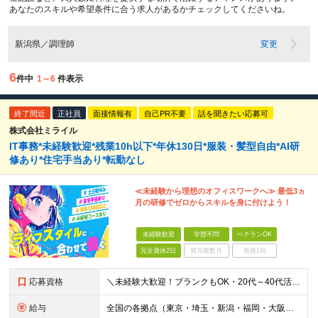
あなたのスキルや希望条件に合う求人があるかチェックしてくださいね。
新潟県／調理師
変更
6
件中
1～6
件表示
終了間近
正社員
面接情報有
自己PR不要
話を聞きたい応募可
株式会社ミライル
IT事務*未経験歓迎*残業10h以下*年休130日*服装・髪型自由*AI研
修あり*住宅手当あり*転勤なし
≪未経験から理想のオフィスワークへ≫ 最低3ヵ
月の研修でゼロからスキルを身に付けよう！
未経験歓迎
学歴不問
ベテランOK
完全週休2日
賞与複数月
面接1回
応募資格
＼未経験大歓迎！ブランクもOK・20代～40代活躍中／ オフィスワーク初めての方もぜひご応募ください◎ ◆学歴不問 ◆未経験OK ◆既卒・第二新卒OK ～このような方にぴったりです～ ・安心の研修
給与
全国の各拠点（東京・埼玉・新潟・福岡・大阪）で募集中！ 給与は以下の通り、勤務地により異なります。 新潟勤務の場合 201,000円〜201,000円（試用期間変更なし）＋賞与 東京・埼玉勤務の場合