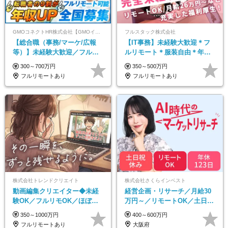
GMOコネクトHR株式会社【GMOインターネットグループ】
フルスタック株式会社
【総合職（事務/マーケ/広報
【IT事務】未経験大歓迎＊フ
等）】未経験大歓迎／フルリ
ルリモート＊服装自由＊年休
モ可で全国募集！年収アップ
125日以上＊残業なし＊月給26
300～700万円
350～500万円
多数★年休最大130日★
万円以上
フルリモートあり
フルリモートあり
株式会社トレンドクリエイト
株式会社さくらインベスト
動画編集クリエイター◆未経
経営企画・リサーチ／月給30
験OK／フルリモOK／ほぼ定
万円～／リモートOK／土日祝
時帰り／年間休日125日／髪・
休み／生成AIを活用できる方
350～1000万円
400～600万円
服・ネイル自由／副業OK
歓迎
フルリモートあり
大阪府