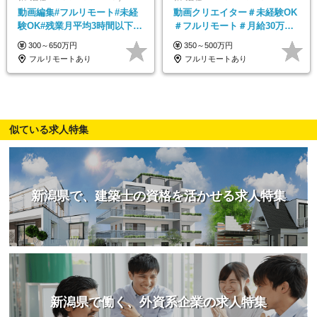
動画編集#フルリモート#未経
動画クリエイター＃未経験OK
験OK#残業月平均3時間以下#
＃フルリモート＃月給30万～#
土日祝休み#年休128日
髪色・ネイル・服装自由#残業
300～650万円
350～500万円
少なめ#土日祝休み
フルリモートあり
フルリモートあり
似ている求人特集
新潟県で、建築士の資格を活かせる求人特集
新潟県で働く、外資系企業の求人特集