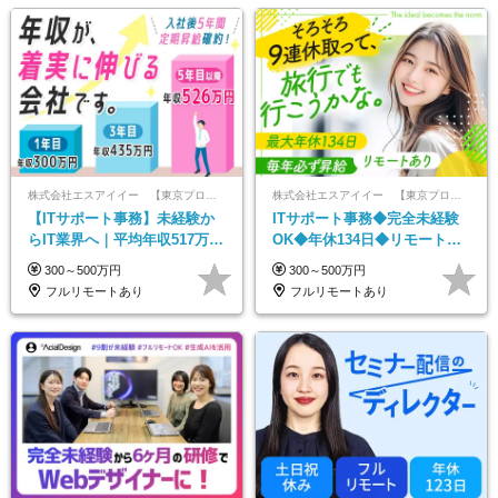
株式会社エスアイイー 【東京プロマーケット上場】
株式会社エスアイイー 【東京プロマーケット上場】
【ITサポート事務】未経験か
ITサポート事務◆完全未経験
らIT業界へ｜平均年収517万円
OK◆年休134日◆リモート
｜ホワイト企業認定｜年休134
OK◆残業月7h以下◆賞与年3
300～500万円
300～500万円
日｜リモートOK
回◆5年目まで必ず昇給
フルリモートあり
フルリモートあり