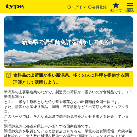
ログイン
会員登録
検討中(
0
)
MENU
新潟県で調理師免許を活かして働く！
食料品の出荷額が多い新潟県。多くの人に料理を提供する調
理師として活躍しよう。
新潟県の主要製造業のなかで、製造品出荷額が一番多いのが食料品です。（※
新潟県調べ）
とくに、米を主原料とした切り餅や米菓などの出荷額は全国一位です。
また、清酒や水産練り製品、味噌、野菜漬物などの出荷額も全国トップクラ
ス。
このページでは、そんな新潟県で調理師免許を活かせる求人を紹介していま
す。
調理師免許は都道府県知事が認可する国家資格です。
調理師免許を取得していると飲食店はもちろん、学校の給食調理場、病院や福
祉施設など、大人数に料理を提供する場所で活躍するチャンスがあります。