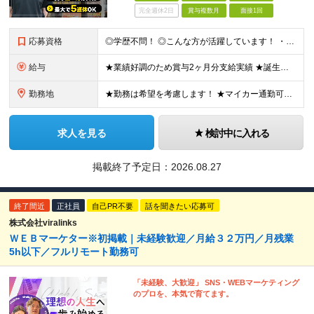
完全週休2日
賞与複数月
面接1回
応募資格
◎学歴不問！ ◎こんな方が活躍しています！ ・研修や制度面が整っている会社で働きたい方 ・店長やその先を目指したい方 ・給与を上げていきたい方 など □未経験・第二新卒・フリーター □ブランクがある
給与
★業績好調のため賞与2ヶ月分支給実績 ★誕生日手当など手当充実 ★年2回昇給チャンス有＆入社1年で店長昇格可 ★残業代全額支給（1分単位で支給） ■月給24万円～36万円 ※残業代全額支給（1分単位
勤務地
★勤務は希望を考慮します！ ★マイカー通勤可（駐車場完備） ★全国の各店舗で募集中！続々出店予定！ ～国内300店舗、47都道府県への展開を目標に出店中！～ ▼積極採用地域▼ ・中部（富山、石川、
求人を見る
検討中に入れる
掲載終了予定日：
2026.08.27
終了間近
正社員
自己PR不要
話を聞きたい応募可
株式会社viralinks
ＷＥＢマーケター※初掲載｜未経験歓迎／月給３２万円／月残業
5h以下／フルリモート勤務可
「未経験、大歓迎」 SNS・WEBマーケティング
のプロを、本気で育てます。