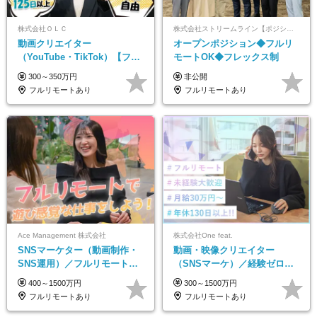
株式会社ＯＬＣ
株式会社ストリームライン【ポジションマッチ登録】
動画クリエイター
オープンポジション◆フルリ
（YouTube・TikTok）【フレ
モートOK◆フレックス制
ックス/フルリモ】未経験OK
300～350万円
非公開
｜Web研修1年間｜副業OK
フルリモートあり
フルリモートあり
Ace Management 株式会社
株式会社One feat.
SNSマーケター（動画制作・
動画・映像クリエイター
SNS運用）／フルリモートOK
（SNSマーケ）／経験ゼロか
／未経験歓迎【モットーは…
ら一流へ／フルリモートOK／
400～1500万円
300～1500万円
遊び感覚で仕事をする♪】
月給30万円～／年休130日以上
フルリモートあり
フルリモートあり