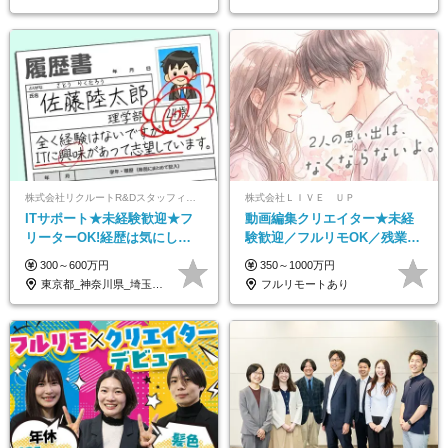
株式会社リクルートR&Dスタッフィング【リクルートグループ】
株式会社ＬＩＶＥ ＵＰ
ITサポート★未経験歓迎★フ
動画編集クリエイター★未経
リーターOK!経歴は気にしな
験歓迎／フルリモOK／残業な
くて大丈夫★超大手リクルー
し／年間休日125日／髪・服・
300～600万円
350～1000万円
トグループの正社員/sg
ネイル自由／研修充実で安心
東京都_神奈川県_埼玉県_千葉県_大阪府…
フルリモートあり