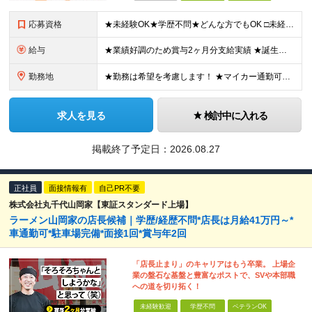
応募資格
★未経験OK★学歴不問★どんな方でもOK □未経験・第二新卒・フリーター □ブランクがある方 □転職回数が気になる方 □飲食業界にチャレンジしたい方 「やってみたい」という気持ちがあれば、皆さん大
給与
★業績好調のため賞与2ヶ月分支給実績 ★誕生日手当など手当充実 ★年2回昇給チャンス有＆入社1年で店長昇格可 ★残業代全額支給（1分単位で支給） 【週休3日制の場合】 月給25万8,960円以上（固
勤務地
★勤務は希望を考慮します！ ★マイカー通勤可（駐車場完備） ★全国の各店舗で募集中！続々出店予定！ ～国内300店舗、47都道府県への展開を目標に出店中！～ ▼積極採用地域▼ ・中部（富山、石川、
求人を見る
検討中に入れる
掲載終了予定日：
2026.08.27
正社員
面接情報有
自己PR不要
株式会社丸千代山岡家【東証スタンダード上場】
ラーメン山岡家の店長候補｜学歴/経歴不問*店長は月給41万円～*
車通勤可*駐車場完備*面接1回*賞与年2回
「店長止まり」のキャリアはもう卒業。 上場企
業の盤石な基盤と豊富なポストで、SVや本部職
への道を切り拓く！
未経験歓迎
学歴不問
ベテランOK