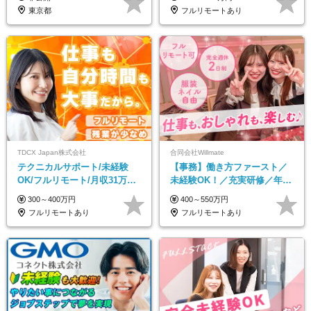
東京都
フルリモートあり
TDCX Japan株式会社
合同会社Willmate
テクニカルサポート/未経験
【事務】働き方ファースト／
OK/フルリモート/月収31万円
未経験OK！／充実研修／年休
可/月最大3万のインセンティ
127日～／残業なし／平均20代
300～400万円
400～550万円
ブ支給/平均年齢33歳
／リモートOK
フルリモートあり
フルリモートあり