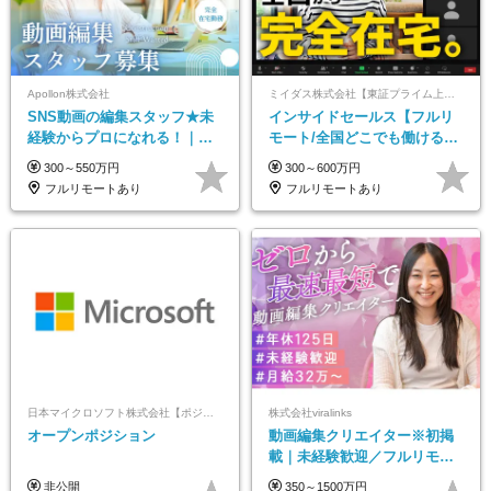
Apollon株式会社
ミイダス株式会社【東証プライム上場パーソルグループ】
SNS動画の編集スタッフ★未
インサイドセールス【フルリ
経験からプロになれる！｜お
モート/全国どこでも働ける】
うちで働くフルリモート｜残
未経験OK*土日祝休み*残業少
300～550万円
300～600万円
業ゼロで18時退勤◎
なめ*在宅勤務手当あり
フルリモートあり
フルリモートあり
日本マイクロソフト株式会社【ポジションマッチ登録】
株式会社viralinks
オープンポジション
動画編集クリエイター※初掲
載｜未経験歓迎／フルリモー
トOK／月給32万＋賞与
非公開
350～1500万円