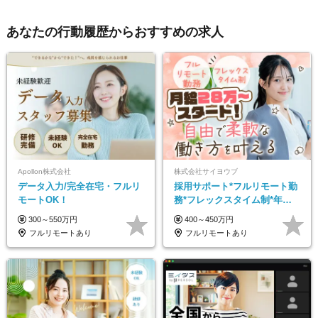
あなたの行動履歴からおすすめの求人
Apollon株式会社
株式会社サイヨウブ
データ入力/完全在宅・フルリ
採用サポート*フルリモート勤
モートOK！
務*フレックスタイム制*年休
120日*土日祝休み*残業ほぼな
300～550万円
400～450万円
し*育児中社員8割以上
フルリモートあり
フルリモートあり