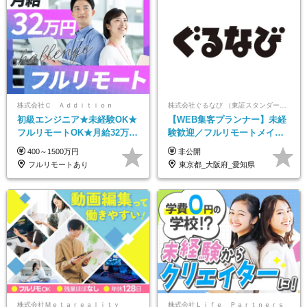
株式会社Ｃ Ａｄｄｉｔｉｏｎ
株式会社ぐるなび （東証スタンダード上場）
初級エンジニア★未経験OK★
【WEB集客プランナー】未経
フルリモートOK★月給32万円
験歓迎／フルリモートメイン
～★残業月10h＆年休120日以
／プライム上場／土日祝休み
400～1500万円
非公開
上★副業可
／東京・大阪・名古屋
フルリモートあり
東京都_大阪府_愛知県
株式会社Ｍｅｔａｒｅａｌｉｔｙ
株式会社Ｌｉｆｅ Ｐａｒｔｎｅｒｓ