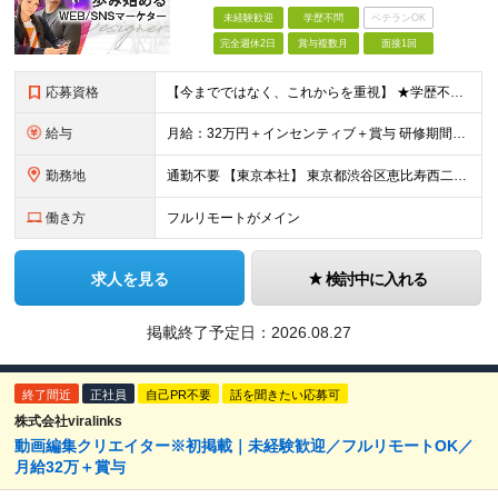
未経験歓迎
学歴不問
ベテランOK
完全週休2日
賞与複数月
面接1回
応募資格
【今までではなく、これからを重視】 ★学歴不問 ★職種未経験歓迎 ★業種未経験歓迎 ★社会人未経験歓迎 ★第二新卒歓迎 ★ブランクOK ★動画編集・デザイン制作の勉強を独学でしている方など ※基礎的
給与
月給：32万円＋インセンティブ＋賞与 研修期間中：月給25万円～ ＼ 頑張りはしっかり評価！ ／ 研修期間中でも、スキルの習得状況や成果に応じて月給27万円へ昇給が可能です。 【研修期間】 期
勤務地
通勤不要 【東京本社】 東京都渋谷区恵比寿西二丁目8番4号 EX恵比寿西ビル5階
働き方
フルリモートがメイン
求人を見る
検討中に入れる
掲載終了予定日：
2026.08.27
終了間近
正社員
自己PR不要
話を聞きたい応募可
株式会社viralinks
動画編集クリエイター※初掲載｜未経験歓迎／フルリモートOK／
月給32万＋賞与