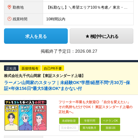
勤務地
【転勤なし】＼希望エリア100％考慮／ 東京・埼玉・新潟・福岡・大阪の各拠点 ※様々な企業の現場で、当社プロジェクトに加わり業務を行っていただきます。 ■新潟支店 〒950-0088 新潟県新潟市中
残業時間
10時間以内
求人を見る
検討中に入れる
掲載終了予定日：
2026.08.27
正社員
面接情報有
自己PR不要
株式会社丸千代山岡家【東証スタンダード上場】
ラーメン山岡家のスタッフ｜未経験OK*学歴/経歴不問*月30万~保
証×年休156日*最大5連休OK*まかない付
フリーター卒業も大歓迎◎ 「自分を変えたい」
その気持ちだけでOK！ 東証スタンダード上場の
正社員へ。
未経験歓迎
学歴不問
ベテランOK
完全週休2日
賞与複数月
面接1回