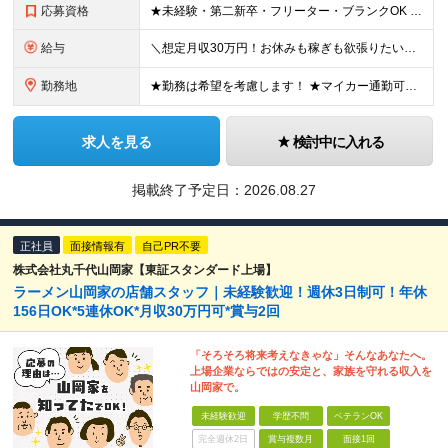
応募資格
★未経験・第二新卒・フリーター・ブランクOK ★学歴不問！ □転職回数が気になる方 □飲食業界にチャレンジしたい方 「やってみたい」という気持ちがあれば、皆さん大歓迎です♪ ◎こんな方が活躍して
給与
＼想定月収30万円！お休みも稼ぎも欲張りたい方にピッタリ！／ ★業績好調のため賞与2ヶ月分支給実績 ★誕生日手当など手当充実 ★年2回昇給チャンス有 ★残業代全額支給（1分単位で支給） 月給25万
勤務地
★勤務は希望を考慮します！ ★マイカー通勤可（駐車場完備） ★全国の各店舗で募集中！続々出店予定！ ～国内300店舗、47都道府県への展開を目標に出店中！～ ▼積極採用地域▼ ・中部（富山、石川、
求人を見る
検討中に入れる
掲載終了予定日：
2026.08.27
正社員
面接情報有
自己PR不要
株式会社丸千代山岡家【東証スタンダード上場】
ラーメン山岡家の店舗スタッフ｜未経験歓迎！週休3日制可！年休
156日OK*5連休OK*月収30万円可*賞与2回
「そろそろ将来考えなきゃな」そんなあなたへ。
上場企業ならではの安定と、家族を守れる収入を
山岡家で。
未経験歓迎
学歴不問
ベテランOK
完全週休2日
賞与複数月
面接1回