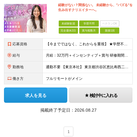
経験がない？関係ない。 未経験から、"バズる"を
生み出すクリエイターへ。
未経験歓迎
学歴不問
ベテランOK
完全週休2日
賞与複数月
面接1回
応募資格
【今までではなく、これからを重視】 ★学歴不問 ★職種未経験歓迎 ★業種未経験歓迎 ★社会人未経験歓迎 ★第二新卒歓迎 ★ブランクOK ★動画編集・デザイン制作の勉強を独学でしている方など ※基礎的
給与
月給：32万円＋インセンティブ＋賞与 研修期間中：月給25万円～ ＼ 頑張りはしっかり評価！ ／ 研修期間中でも、スキルの習得状況や成果に応じて月給27万円へ昇給が可能です。 【研修期間】 期
勤務地
通勤不要 【東京本社】 東京都渋谷区恵比寿西二丁目8番4号 EX恵比寿西ビル5階
働き方
フルリモートがメイン
求人を見る
検討中に入れる
掲載終了予定日：
2026.08.27
1