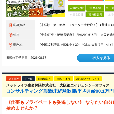
未経験歓迎
学歴不問
第二新
休日120日
賞与複数月
上場
応募資格
給与
勤務地
求人を見る
掲載終了予定日：
2026.08.17
終了間近
正社員
面接情報有
自己PR不要
話を聞きたい応募可
メットライフ生命保険株式会社 大阪都エイジェンシーオフィス
コンサルティング営業/未経験歓迎/平均月給80.1万円
《仕事もプライベートも妥協しない》 なりたい自
始めませんか？