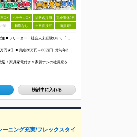
卒OK
ベテランOK
複数名採用
完全週休2日
企業
転勤なし
土日面接可
面接1回
【学歴不問・未経験歓迎・平均年齢28歳】 ■ 第二新卒歓迎 ■ フリーター・社会人未経験OK ＼「アイアールで人生ワンチャンつかんでほしい！」／ …こんな社長の想いから 経験よりも人柄を重視した採用
【★未経験でも月給28万円～｜資格取得で平均年収636万円★】 ■ 月給28万円～80万円+賞与年2回＋各種手当 ※月給には、固定残業代（20時間分：3万8000円～／月）を含む ※20時間を超過
【全国47都道府県で募集中｜転勤なし】 ◎U・Iターン歓迎！家具家電付き＆家賃ナシの社員寮を完備 ◎東京支店は2025年7月に移転したばかりの綺麗なオフィス 東京・横浜・大阪・名古屋・福岡など 全国
検討中に入れる
トレーニング充実/フレックスタイ