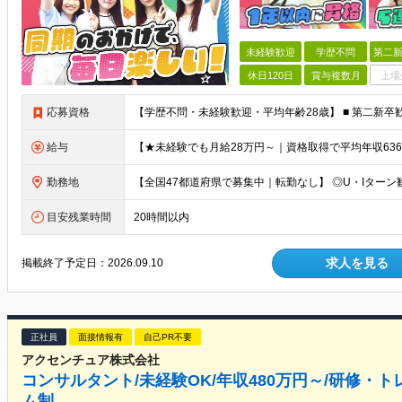
未経験歓迎
学歴不問
第二新
休日120日
賞与複数月
上場
応募資格
給与
勤務地
目安残業時間
20時間以内
求人を見る
掲載終了予定日：
2026.09.10
正社員
面接情報有
自己PR不要
アクセンチュア株式会社
コンサルタント/未経験OK/年収480万円～/研修・
ム制