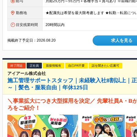
給与
勤務地
目安残業時間
20時間以内
求人を見る
掲載終了予定日：
2026.08.20
終了間近
正社員
面接情報有
自己PR不要
話を聞きたい応募可
アイアール株式会社
施工管理サポートスタッフ｜未経験入社8割以上｜正
～｜髪色・服装自由｜年休125日
＼事業拡大につき大型採用を決定／ 先輩社員A・B
ろをご紹介！