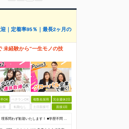
迎｜定着率95％｜最長2ヶ月の
で 未経験から"一生モノの技
卒OK
ベテランOK
複数名採用
完全週休2日
企業
転勤なし
土日面接可
面接1回
★完全未経験歓迎！意欲や人物重視の採用です ★文系・理系問わず歓迎いたします！ ■学歴不問 ■第二新卒歓迎 ■職種・業種・社会人未経験OK ■フリーター・社会人経験10年以上の方も歓迎 ■ブランク・