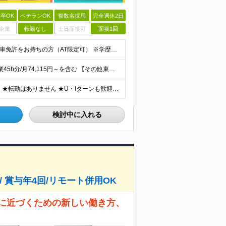
卒OK
ベテランOK
複数名採用
完全週休2日
企業
転勤なし
土日面接可
面接1回
【未経験・第二新卒・フリーター大歓迎！】 ●普通自動車免許をお持ちの方（AT限定可） ※学歴不問 ★人物重視の採用です！これまでの経験は一切不問。「運転が好き」「安定した会社で長く働きたい」という方
【東京/江東・板橋営業所】 月給299,615円～ ※固定残業45h分/月74,115円～を含む 【その他東京・神奈川】 月給283,655円～ ※固定残業45h分/月70,155円~を含む 【大
【全国17都府県で募集中！30～40名の大型採用です♪】 ★転勤はありません ★U・Iターンも歓迎しています ★勤務地の指定OK！ぜひご相談ください ★車・バイク通勤OK（駐車場完備） ＜下記拠点に
検討中に入れる
/ 賞与年4回/リモート併用OK
分に近づくための新しい働き方、