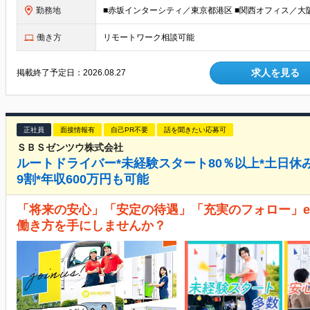
勤務地
働き方
リモートワーク相談可能
求人を見る
掲載終了予定日：
2026.08.27
正社員
面接情報有
自己PR不要
話を聞きたい応募可
ＳＢＳゼンツウ株式会社
ルートドライバー*未経験スタート80％以上*土日休
9割*年収600万円も可能
「将来の安心」「安定の待遇」「充実のフォロー」e
働き方を手にしませんか？