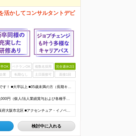
験を活かしてコンサルタントデビ
卒OK
ベテランOK
複数名採用
完全週休2日
企業
転勤なし
土日面接可
面接1回
＼未経験OKの育成枠採用／ ★職種・業種の経験は不問です！ ■大卒以上 ■35歳未満の方（長期キャリア形成のための例外事由 3号のイ） 第二新卒をはじめ、子育てなどのブランクを経て再度キャリアを築き
【コンサルタント職の標準年収例】 標準年収額：6,630,000円（個人/法人業績賞与および各種手当を含んだ場合の理論値） 年額基本給：4,800,000円、月額基本給：400,000円（年額基本給1
■赤坂インターシティ／東京都港区 ■関西オフィス／大阪府大阪市北区 ■アクセンチュア・イノベーションセンター北海道／北海道札幌市 ■アクセンチュア・アドバンスト・テクノロジーセンター仙台／宮城県仙台市
検討中に入れる