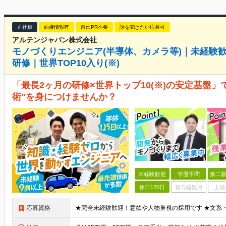
正社員
面接情報有
自己PR不要
話を聞きたい応募可
アルテンジャパン株式会社
モノづくりエンジニア(半導体、カメラ等)｜未経験歓
研修｜世界TOP10入り(※)
「最長2ヶ月の研修×世界トップ10(※)の安定基盤」
術"を身につけませんか？
未経験歓迎
学歴不問
第二新
休日120日
賞与複数月
上場
応募資格