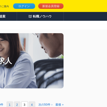
ログイン
新規会員登録
のご案内
人提案
転職ノウハウ
の求人
0件
次の50件
最後
1
2
3
4