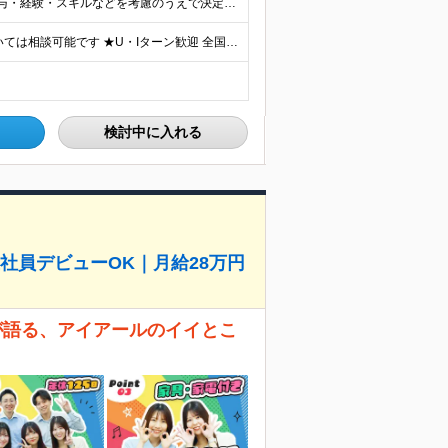
月給25万円～55万円＋各種手当＋賞与あり ※前職の給与・経験・スキルなどを考慮のうえで決定します ※残業代は1分単位で全額支給します ※試用期間3ヶ月。その間の給与・待遇に差異はありません ★充実
★配属先は希望を最大限考慮します ★転勤・転居については相談可能です ★U・Iターン歓迎 全国の各プロジェクト先で募集します。 ＜プロジェクト先＞ ■北海道：千歳市 ■関東：埼玉県・千葉県・東京都
検討中に入れる
社員デビューOK｜月給28万円
が語る、アイアールのイイとこ