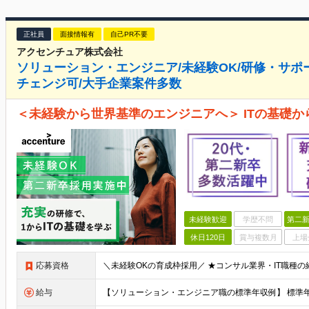
正社員
面接情報有
自己PR不要
アクセンチュア株式会社
ソリューション・エンジニア/未経験OK/研修・サポ
チェンジ可/大手企業案件多数
＜未経験から世界基準のエンジニアへ＞ ITの基礎
未経験歓迎
学歴不問
第二新
休日120日
賞与複数月
上場
応募資格
給与