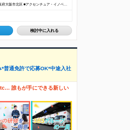
■赤坂インターシティ／東京都港区 ■関西オフィス／大阪府大阪市北区 ■アクセンチュア・イノベーションセンター北海道／北海道札幌市 ■アクセンチュア・アドバンスト・テクノロジーセンター仙台／宮城県仙台市
検討中に入れる
み*普通免許で応募OK*中途入社
tc… 誰もが手にできる新しい