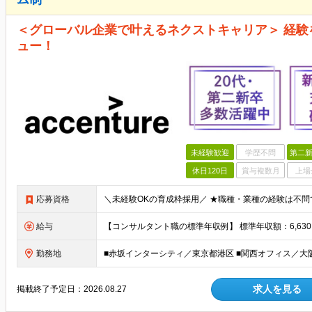
＜グローバル企業で叶えるネクストキャリア＞ 経
ュー！
未経験歓迎
学歴不問
第二新
休日120日
賞与複数月
上場
応募資格
給与
勤務地
求人を見る
掲載終了予定日：
2026.08.27