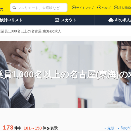
サイトマップ
ヘルプ
求人掲載
検討中リスト
スカウト
AIの求
従業員1,000名以上の名古屋(東海)の求人
員1,000名以上の名古屋(東海)
173
101～150
件中
件を表示
先頭
前の5