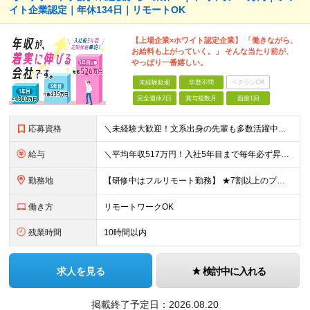
イト企業認定｜年休134日｜リモートOK
【上場企業×ホワイト認定企業】 「働きながら、
お給料も上がっていく。」 そんな当たり前が、
やっぱり一番嬉しい。
未経験歓迎
学歴不問
ベテランOK
完全週休2日
賞与複数月
面接1回
応募資格
＼未経験大歓迎！文系出身の先輩も多数活躍中／ ◆PCスキルに自信のない方も歓迎 ◆完全未経験OK ◆社会人デビューもOK ◆学歴不問 「働きながら少しずつ専門スキルを身につけたい」という意欲重視の採
給与
＼平均年収517万円！入社5年目まで毎年必ず昇給／ ■賞与年3回 ■年収800万円以上も可 ■入社3年以上の平均年収469.2万円 月給23万2000円以上＋賞与年3回＋各種手当 ☆入社5年目まで最
勤務地
【研修中はフルリモート勤務】 ★7割以上のプロジェクトでリモートワークを導入 ★一都三県のプロジェクト先 ★転居を伴う転勤なし ＜プロジェクト先＞ 東京・神奈川・千葉・埼玉でのプロジェクト先にて勤務
働き方
リモートワークOK
残業時間
10時間以内
求人を見る
検討中に入れる
掲載終了予定日：
2026.08.20