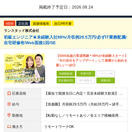
掲載終了予定日：
2026.08.24
NEW
正社員
面接情報有
自己PR不要
ランスタッド株式会社
初級エンジニア★未経験入社98%/月収例29.5万円/必ずIT業務配属/
在宅研修有/Web面接1回/SE
【5000名超の育成実績＊98%が未経験スタート】
「今の自分をアップデート」して基礎から始める
新しい一歩◎
未経験歓迎
学歴不問
ベテランOK
完全週休2日
賞与複数月
面接1回
応募資格
【最短で面接当日に内定！完全未経験大歓迎】 ・業種／職種未経験歓迎 ・社会人デビュー、第二新卒、既卒者大歓迎 ・学歴不問（文系、理系不問） ・20代～30代、男女問わず活躍中 ・服装、髪色自由 ・明確
給与
【首都圏】月収例29.5万円（月給26万円＋諸手当） 【東海・関西】月収例28.5万円（月給25万円＋諸手当） 【九州】月収例26万円（月給23万円＋諸手当） ※経験・スキル・前職給与を踏まえ、総合
勤務地
【転勤なし／リモートあり／全エリア積極採用】 ・大手企業のプロジェクト中心 ・勤務エリアや配属先は希望を考慮 ・研修はリモートメインで実施 ・UIターン歓迎 ＜主なエリア＞ ■首都圏…東京・神奈川・
働き方
リモートワークOK