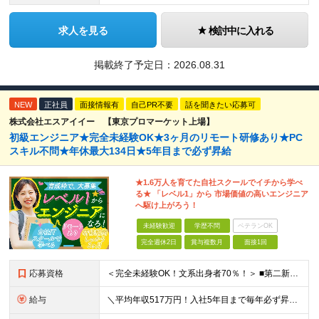
求人を見る
検討中に入れる
掲載終了予定日：
2026.08.31
NEW
正社員
面接情報有
自己PR不要
話を聞きたい応募可
株式会社エスアイイー 【東京プロマーケット上場】
初級エンジニア★完全未経験OK★3ヶ月のリモート研修あり★PC
スキル不問★年休最大134日★5年目まで必ず昇給
★1.6万人を育てた自社スクールでイチから学べ
る★ 「レベル1」から 市場価値の高いエンジニア
へ駆け上がろう！
未経験歓迎
学歴不問
ベテランOK
完全週休2日
賞与複数月
面接1回
応募資格
＜完全未経験OK！文系出身者70％！＞ ■第二新卒歓迎 ■学歴・経歴不問・社会人未経験もOK ■20代を中心に活躍中◎ ★☆先輩たちの前職☆★ 元アパレルスタッフや塾講師、介護士、事務、営業など社員
給与
＼平均年収517万円！入社5年目まで毎年必ず昇給／ ■賞与年3回 ■年収800万円以上も可 ■入社3年以上の平均年収469.2万円 月給23万2000円以上＋賞与年3回＋各種手当 ☆入社5年目まで最