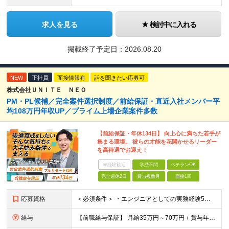
求人を見る
検討中に入れる
掲載終了予定日：
2026.08.20
NEW
正社員
面接情報有
話を聞きたい応募可
株式会社ＵＮＩＴＥ ＮＥＯ
PM・PL候補／完全案件選択制度／前給保証・直近入社メンバー平
均108万円年収UP／プライム上場企業案件多数
【前給保証・年休134日】 向上心に満ちた若手が
集まる環境。 彼らの才能を花開かせるリーダー
を高待遇でお迎え！
未経験歓迎
学歴不問
ベテランOK
完全週休2日
賞与複数月
面接1回
応募資格
＜必須条件＞ ・エンジニアとしての実務経験5年以上 ＜尚可条件＞ ・PM、PL経験 ・後輩指導やチームリーダーなど、何らかのリード経験 ※リーダー未経験の方のご応募も大歓迎です！ポテンシャル採用を
給与
【前職給与保証】 月給35万円～70万円＋賞与年2回＋各種手当 ※前職の給与・スキル・経験を考慮の上、決定いたします。 ※月給には固定残業代（月30時間分／5万円～10万円）を含みます。超過分は別途