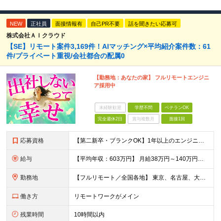
NEW
正社員
面接情報有
自己PR不要
話を聞きたい応募可
株式会社ＡＩクラウド
【SE】リモート案件3,169件！AIマッチング×平均紹介案件数：61
件/プライベート重視/会社都合の配属0
【勤務地：あなたの家】 フルリモートエンジニ
ア採用中
未経験歓迎
学歴不問
ベテランOK
完全週休2日
賞与複数月
面接1回
応募資格
【第二新卒・ブランクOK】1年以上のエンジニア経験がある方(開発・インフラ・工程・言語一切不問） 文理・学歴不問 【歓迎条件】 ◆AI・クラウド案件に参画したい方 ◆下流工程から上流工程へステップア
給与
【平均年収：603万円】 月給38万円～140万円＋諸手当（経験者） 【平均年収603万円】 ※案件の契約内容や昇給額などはすべて開示します。 ※経験や能力を考慮し決定します。 ※月給には固定残業
勤務地
【フルリモート／全国各地】 東京、名古屋、大阪、福岡を中心とした全国のプロジェクトにアサイン。 ※プロジェクトは完全選択制です。 ※フルリモート、ハイブリッド型、常駐案件から自由に選択可能です。 ※転
働き方
リモートワークがメイン
残業時間
10時間以内