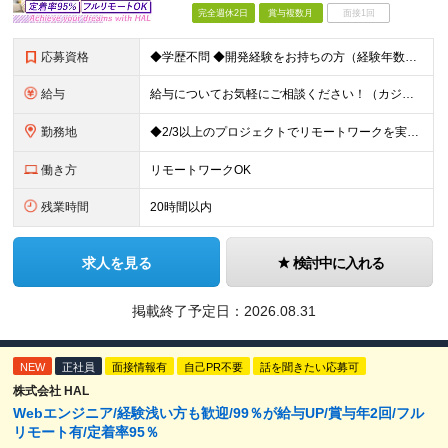
完全週休2日
賞与複数月
面接1回
応募資格
◆学歴不問 ◆開発経験をお持ちの方（経験年数不問） ＜こんな方は大歓迎！＞ ◎今の収入をもっと増やしたい ◎もっと上流の案件で活躍したい ◎将来のキャリアにつながる案件に携わりたい ◎自分のやりたい
給与
給与についてお気軽にご相談ください！（カジュアル面談可能） 月給35万円～＋各種手当＋賞与2回 ※固定残業代は、時間外労働の有無に関わらず40時間分を87,500円～支給 ※超過分は別途支給 ※試用
勤務地
◆2/3以上のプロジェクトでリモートワークを実施中！ ≪自社拠点≫ ・東京本社／東京都千代田区丸の内二丁目6番1号 丸の内パークビルディング6階 ・関西支社／⼤阪府⼤阪市中央区安⼟町2-3-13 ⼤
働き方
リモートワークOK
残業時間
20時間以内
求人を見る
検討中に入れる
掲載終了予定日：
2026.08.31
NEW
正社員
面接情報有
自己PR不要
話を聞きたい応募可
株式会社 HAL
Webエンジニア/経験浅い方も歓迎/99％が給与UP/賞与年2回/フル
リモート有/定着率95％