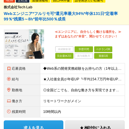
NEW
正社員
面接情報有
自己PR不要
話を聞きたい応募可
株式会社Tech Lab
Webエンジニア*フルリモ可*還元率最大94%*年休131日*定着率
99％*残業5～8h*前年比500％成長
≪エンジニアに、自分らしく働ける場所を。≫
まずはあなたの"本音"、聞かせてください！
未経験歓迎
学歴不問
ベテランOK
完全週休2日
賞与複数月
面接1回
応募資格
◆Web系の開発実務経験をお持ちの方（1年以上） ◆学歴不問 ◆既卒・第二新卒OK ☆Tech Labの事業内容、ビジョンに共感できる⽅はぜひご応募ください！ ☆意欲重視の採用です！ 「経歴に自信が
給与
★入社後全員が年収UP ┗平均154.7万円年収UP！ ┗最大380万円UPの実績もあり 月給35万円～100万円＋決算賞与＋各種手当 【 給与イメージ 】 ◆経験1年以上…月給35万円～＋決算賞
勤務地
◎全国どこでも、自由な働き方を実現できます！ 全国のプロジェクト先やフルリモート環境での勤務も可能です。 ＼自由度の高い働き方、叶えます／ ・フルリモートで働きたい ・ハイブリットに働きたい ・家庭
働き方
リモートワークがメイン
残業時間
10時間以内
求人を見る
検討中に入れる