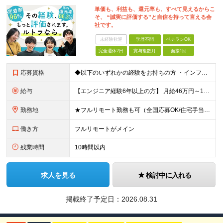
単価も、利益も、還元率も、すべて見えるからこ
そ、 “誠実に評価する”と自信を持って言える会
社です。
未経験歓迎
学歴不問
ベテランOK
完全週休2日
賞与複数月
面接1回
応募資格
◆以下のいずれかの経験をお持ちの方 ・インフラ設計・構築の実務経験（オンプレ/クラウドどちらもOK） ・クラウド環境下での運用保守に関する実務経験 ◆学歴不問 ＜こんな方は特に歓迎します＞ ◎これま
給与
【エンジニア経験6年以上の方】 月給46万円～100万円（固定残業代含む） ※上記月給には月30時間分の固定残業代（月8万7,400円～月19万円）を含む。超過分は全額支給。 【エンジニア経験4年以
勤務地
★フルリモート勤務も可（全国応募OK/住宅手当を支給します） ※案件によって常駐が必要になる場合があります。 ※希望がない限り、転勤はありません ※U・Iターン歓迎 ★ルトラの社員は全国各地で活躍中
働き方
フルリモートがメイン
残業時間
10時間以内
求人を見る
検討中に入れる
掲載終了予定日：
2026.08.31