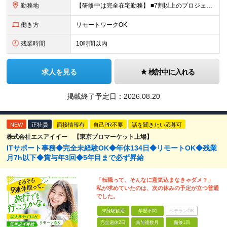
勤務地
【研修中は完全在宅勤務】 ■7割以上のプロジェクトでリモートワークを導入 ■一都三県のプロジェクト先 ■転居を伴う転勤なし ＜プロジェクト先＞ 東京・神奈川・千葉・埼玉でのプロジェクト先にて勤務いた
働き方
リモートワークOK
残業時間
10時間以内
求人を見る
検討中に入れる
掲載終了予定日：
2026.08.20
NEW
正社員
面接情報有
自己PR不要
話を聞きたい応募可
株式会社エスアイイー 【東京プロマーケット上場】
ITサポート事務◆完全未経験OK◆年休134日◆リモートOK◆残業
月7h以下◆賞与年3回◆5年目まで必ず昇給
「転職って、そんなに意気込まなきゃダメ？」
私が求めていたのは、次の休みの予定が立つ普通
でした。
未経験歓迎
学歴不問
ベテランOK
完全週休2日
賞与複数月
面接1回