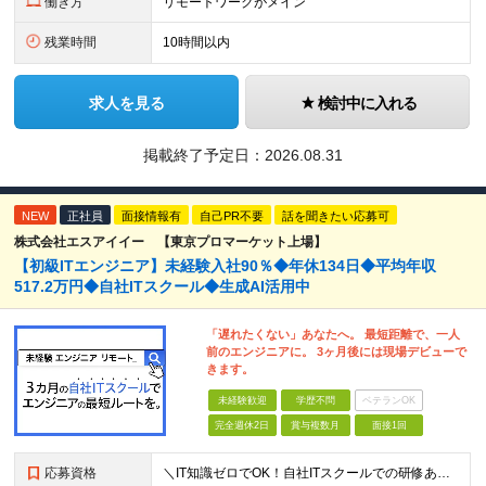
働き方
リモートワークがメイン
残業時間
10時間以内
求人を見る
検討中に入れる
掲載終了予定日：
2026.08.31
NEW
正社員
面接情報有
自己PR不要
話を聞きたい応募可
株式会社エスアイイー 【東京プロマーケット上場】
【初級ITエンジニア】未経験入社90％◆年休134日◆平均年収
517.2万円◆自社ITスクール◆生成AI活用中
「遅れたくない」あなたへ。 最短距離で、一人
前のエンジニアに。 3ヶ月後には現場デビューで
きます。
未経験歓迎
学歴不問
ベテランOK
完全週休2日
賞与複数月
面接1回
応募資格
＼IT知識ゼロでOK！自社ITスクールでの研修あり／ ■完全未経験OK(文系出身70％) ■第二新卒歓迎 ■学歴不問 └社会人未経験の方も歓迎します！ 5名以上の採用を予定しているので、同期と入社も