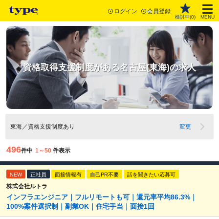
ログイン
会員登録
検討中(
0
)
MENU
資格取得支援制度がある名古屋(東海)の求人
東海／資格支援制度あり
変更
496
件中
1～50
件表示
NEW
正社員
面接情報有
自己PR不要
話を聞きたい応募可
株式会社ルトラ
インフラエンジニア｜フルリモートも可｜還元率平均86.3%｜
100%案件選択制｜副業OK｜住宅手当｜面接1回