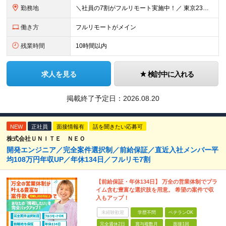
勤務地
＼社員の7割がフルリモート実施中！／ 東京23区内など1都3県を中心としたプロジェクト先での勤務となります。 ※勤務地は希望を考慮します ≪本社≫ 東京都渋谷区恵比寿南1丁目3番7号 隅越ビル5階
働き方
フルリモートがメイン
残業時間
10時間以内
求人を見る
検討中に入れる
掲載終了予定日：
2026.08.20
NEW
正社員
面接情報有
話を聞きたい応募可
株式会社ＵＮＩＴＥ ＮＥＯ
開発エンジニア／完全案件選択制／前給保証／直近入社メンバー平
均108万円年収UP／年休134日／フルリモ7割
【前給保証・年休134日】 万全の営業体制でプラ
イム含む豊富な選択肢を用意。 希望の案件で収
入もアップ！
未経験歓迎
学歴不問
ベテランOK
完全週休2日
賞与複数月
面接1回