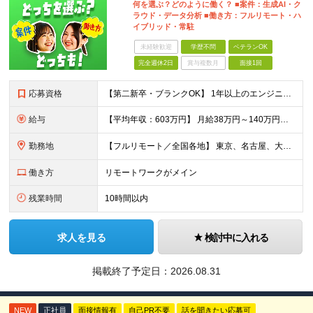
何を選ぶ？どのように働く？ ■案件：生成AI・ク
ラウド・データ分析 ■働き方：フルリモート・ハ
イブリッド・常駐
未経験歓迎
学歴不問
ベテランOK
完全週休2日
賞与複数月
面接1回
応募資格
【第二新卒・ブランクOK】 1年以上のエンジニア経験がある方(開発・インフラ・工程・言語一切不問） 文理・学歴不問 【三上さんの事例】 転職前 AWS案件を希望していましたが、資格や評価軸が不明確で
給与
【平均年収：603万円】 月給38万円～140万円＋諸手当（経験者） 【平均年収603万円】 ※案件の契約内容や昇給額などはすべて開示します。 ※経験や能力を考慮し決定します。 ※月給には固定残業
勤務地
【フルリモート／全国各地】 東京、名古屋、大阪、福岡を中心とした全国のプロジェクトにアサイン。 ※プロジェクトは完全選択制です。 ※フルリモート、ハイブリッド型、常駐案件から自由に選択可能です。 ※転
働き方
リモートワークがメイン
残業時間
10時間以内
求人を見る
検討中に入れる
掲載終了予定日：
2026.08.31
NEW
正社員
面接情報有
自己PR不要
話を聞きたい応募可