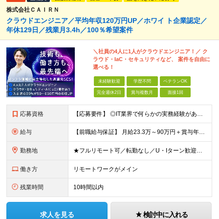
株式会社ＣＡＩＲＮ
クラウドエンジニア／平均年収120万円UP／ホワイ ト企業認定／
年休129日／残業月3.4h／100％希望案件
＼社員の4人に1人がクラウドエンジニア！／ ク
ラウド・IaC・セキュリティなど、 案件を自由に
選べる！
未経験歓迎
学歴不問
ベテランOK
完全週休2日
賞与複数月
面接1回
応募資格
【応募要件】 ◎IT業界で何らかの実務経験がある方 └2～3ヶ月の実務経験のある方は歓迎します！ 例）PCキッティングやモバイル通信基地局の業務経験者など インフラエンジニアとして経験のある方は、
給与
【前職給与保証】 月給23.3万～90万円＋賞与年2回＋インセンティブ ★年収1000万円以上の実績あり！ ※上記月給には月20～30時間分（2万9,300円～21万7,900円）の固定残業代を含み
勤務地
★フルリモート可／転勤なし／U・Iターン歓迎★ ◎勤務地は相談の上、ご自宅近くに調整します！ 【勤務地】 本社、または東京／埼玉／千葉／神奈川／愛知／仙台のクライアント先 ◎完全在宅（フルリモート）
働き方
リモートワークがメイン
残業時間
10時間以内
求人を見る
検討中に入れる