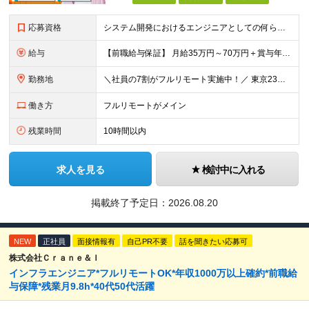
応募資格
システム開発におけるエンジニアとしての何らかの実務経験（年数不問） ※要件定義、基本設計、詳細設計、製造、検証、運用保守 少しでも実務経験があれば、まずは気軽にエントリーしてみてください！ ／／／／
給与
【前職給与保証】 月給35万円～70万円＋賞与年2回＋各種手当 ※前職の給与・スキル・経験を考慮の上、決定いたします。 ※月給には固定残業代（月30時間分／5万円～10万円）を含みます。超過分は別途
勤務地
＼社員の7割がフルリモート実施中！／ 東京23区内など1都3県を中心としたプロジェクト先での勤務となります。 ※勤務地は希望を考慮します ≪本社≫ 東京都渋谷区恵比寿南1丁目3番7号 隅越ビル5階
働き方
フルリモートがメイン
残業時間
10時間以内
求人を見る
検討中に入れる
掲載終了予定日：
2026.08.20
NEW
正社員
面接情報有
自己PR不要
話を聞きたい応募可
株式会社Ｃｒａｎｅ＆Ｉ
インフラエンジニア*フルリモートOK*年収1000万以上確約*前職給
与保障*残業月9.8h*40代50代活躍