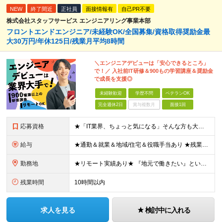
NEW
終了間近
正社員
面接情報有
自己PR不要
株式会社スタッフサービス エンジニアリング事業本部
フロントエンドエンジニア/未経験OK/全国募集/資格取得奨励金最
大30万円/年休125日/残業月平均8時間
＼エンジニアデビューは「安心できるところ」
で！／ 入社前IT研修＆900もの学習講座＆奨励金
で成長を支援◎
未経験歓迎
学歴不問
ベテランOK
完全週休2日
賞与複数月
面接1回
応募資格
★「IT業界、ちょっと気になる」そんな方も大歓迎！ ■学歴不問 ■未経験・第二新卒歓迎 ■知識・経験はこれから身につけていければOK！ □■ステップアップ■□ 社内システム開発やインフラ構築などジャ
給与
★通勤＆就業＆地域/住宅＆役職手当あり ★残業代は全額支給 ★選べる給与制度あり！ ■東京・神奈川・千葉・埼玉勤務の場合 月給24.5万円～55万円＋諸手当 （残業代は全額支給） (20,000円の
勤務地
★リモート実績あり★ 『地元で働きたい』という希望に、業界トップクラス約7,000件の取引事業所数、90,000件以上のプロジェクトから検討をいたします。 全国の取引先での就業となります（沖縄を除
残業時間
10時間以内
求人を見る
検討中に入れる