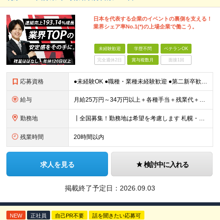
日本を代表する企業のイベントの裏側を支える！
業界シェア率No.1(*)の上場企業で働こう。
未経験歓迎
学歴不問
ベテランOK
完全週休2日
賞与複数月
面接1回
応募資格
●未経験OK ●職種・業種未経験歓迎 ●第二新卒歓迎 ●学歴不問 ＜こんな方におすすめ！＞ ◎ホテル・アパレル・携帯販売など接客経験を活かしたい ◎「今の会社、この先が見えない」と感じている ◎上場
給与
月給25万円～34万円以上＋各種手当＋残業代＋賞与年2回（昨年度2～4ヶ月分） 初年度想定年収：350万円～ ＜クラス・経験別の月給目安＞ ■メンバークラス：月給25万円以上 ■店長やSVなどのマネ
勤務地
┃全国募集！勤務地は希望を考慮します 札幌・仙台・東京・横浜・静岡・名古屋・大阪・京都・広島・福岡 募集 ※上記のほか、全国に拠点あり ※キャリアアップやキャリアシフトに伴う転勤も一部ありますが、基
残業時間
20時間以内
求人を見る
検討中に入れる
掲載終了予定日：
2026.09.03
NEW
正社員
自己PR不要
話を聞きたい応募可