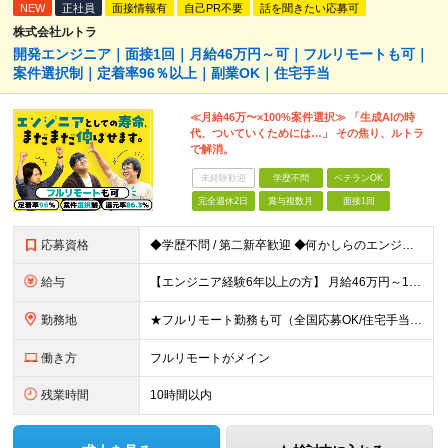
NEW
正社員
面接情報有
自己PR不要
話を聞きたい応募可
株式会社ルトラ
開発エンジニア｜面接1回｜月給46万円～可｜フルリモートも可｜
案件選択制｜定着率96％以上｜副業OK｜住宅手当
≪月給46万〜×100%案件選択≫ 「生成AIの時
代、ついていくためには…」 その焦り、ルトラ
で解消。
未経験歓迎
学歴不問
ベテランOK
完全週休2日
賞与複数月
面接1回
応募資格
◆学歴不問 / 第二新卒歓迎 ◆何かしらのエンジニア経験をお持ちの方 （言語・期間・フェーズ不問） 経験浅めの方も遠慮なくご応募ください！ ■入社前Q＆A ────── ◎実力に見合った報酬が手に
給与
【エンジニア経験6年以上の方】 月給46万円～100万円（固定残業代含む） ※上記月給には月30時間分の固定残業代（月8万7,400円～月19万円）を含む。超過分は全額支給。 【エンジニア経験4年以
勤務地
★フルリモート勤務も可（全国応募OK/住宅手当を支給します） ※案件によって常駐が必要になる場合があります。 ※希望がない限り、転勤はありません ※U・Iターン歓迎 ★ルトラの社員は全国各地で活躍中
働き方
フルリモートがメイン
残業時間
10時間以内