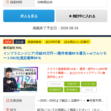
残業時間
10時間以内
求人を見る
検討中に入れる
掲載終了予定日：
2026.08.24
NEW
正社員
面接情報有
自己PR不要
話を聞きたい応募可
株式会社 HAL
インフラエンジニア/月給35万円～/案件単価80％還元＋α/フルリモ
ートOK/社員定着率95％
クラウド資格取得119名！ 運用・保守からAWS等
クラウド構築へ、 あなたのキャリアアップに徹
底伴走します
未経験歓迎
学歴不問
ベテランOK
完全週休2日
賞与複数月
面接1回
応募資格
＜20代～50代まで幅広く活躍中！＞ ◆学歴不問 ◆何らかのインフラ関連の実務経験 ★経験年数不問/運用監視レベルも歓迎 ＜こんな方は大歓迎！＞ ◎今の収入に不満がある ◎もっと上流の案件で活躍した
給与
給与についてお気軽にご相談ください！（カジュアル面談可能） 月給35万円～＋各種手当＋賞与2回 ※固定残業代は、時間外労働の有無に関わらず40時間分を87,500円～支給 ※超過分は別途支給 ※試用