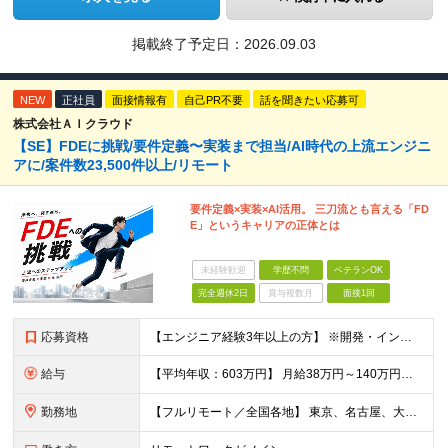
掲載終了予定日：
2026.09.03
NEW
正社員
面接情報有
自己PR不要
話を聞きたい応募可
株式会社ＡＩクラウド
【SE】FDEに挑戦/要件定義〜実装まで担当/AI時代の上流エンジニ
アに/案件数23,500件以上/リモート
要件定義×実装×AI活用。 三刀流とも言える「FD
E」というキャリアの正体とは
未経験歓迎
学歴不問
ベテランOK
完全週休2日
賞与複数月
面接1回
応募資格
【エンジニア経験3年以上の方】 ※開発・インフラ・工程・言語一切不問 ※文理・学歴不問 【歓迎条件】 ◆Python実務経験がある方 ◆LLM・生成AIを使った開発経験がある方 ◆要件定義・顧客折衝
給与
【平均年収：603万円】 月給38万円～140万円＋諸手当（経験者） 【平均年収603万円】 ※案件の契約内容や昇給額などはすべて開示します。 ※経験や能力を考慮し決定します。 ※月給には固定残業
勤務地
【フルリモート／全国各地】 東京、名古屋、大阪、福岡を中心とした全国のプロジェクトにアサイン。 ※プロジェクトは完全選択制です。 ※フルリモート、ハイブリッド型、常駐案件から自由に選択可能です。 ※転