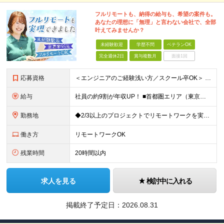
フルリモートも、納得の給与も、希望の案件も。
あなたの理想に「無理」と言わない会社で、全部
叶えてみませんか？
未経験歓迎
学歴不問
ベテランOK
完全週休2日
賞与複数月
面接1回
応募資格
＜エンジニアのご経験浅い方／スクール卒OK＞ ◆学歴不問 ◆未経験OK ＜こんな方は大歓迎！＞ ◎今の収入に不満がある方 ◎新しい言語・スキルに挑戦したい方 ◎腰を据えて活躍したい方 ◎頑張りを評価
給与
社員の約9割が年収UP！ ■首都圏エリア（東京、神奈川、千葉、埼玉勤務） 月給25万円～26万円（固定残業代含む） ※固定残業代は、時間外労働の有無に関わらず17時間分を30,000円～31,200
勤務地
◆2/3以上のプロジェクトでリモートワークを実施中！ ≪自社拠点≫ ・東京本社／東京都千代田区丸の内二丁目6番1号 丸の内パークビルディング6階 ・関西支社／⼤阪府⼤阪市中央区安⼟町2-3-13 ⼤
働き方
リモートワークOK
残業時間
20時間以内
求人を見る
検討中に入れる
掲載終了予定日：
2026.08.31