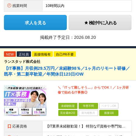
残業時間
10時間以内
求人を見る
検討中に入れる
掲載終了予定日：
2026.08.20
NEW
正社員
面接情報有
自己PR不要
ランスタッド株式会社
【IT事務】月収例29.5万円／未経験98％／1ヶ月のリモート研修／
既卒・第二新卒歓迎／年間休日123日/OW
＼「ITって難しそう…」からでOK！／ 1ヶ月研
修で始めるIT事務◎
未経験歓迎
学歴不問
ベテランOK
完全週休2日
賞与複数月
面接1回
応募資格
【IT業界未経験歓迎！】 特別なIT資格や専門知識は必要ありません。 ・学歴不問（文系・理系不問） ・第二新卒、既卒の方も歓迎 ・20代を中心に幅広い年代が活躍中 ・基本的なPC操作ができる方 ・タ