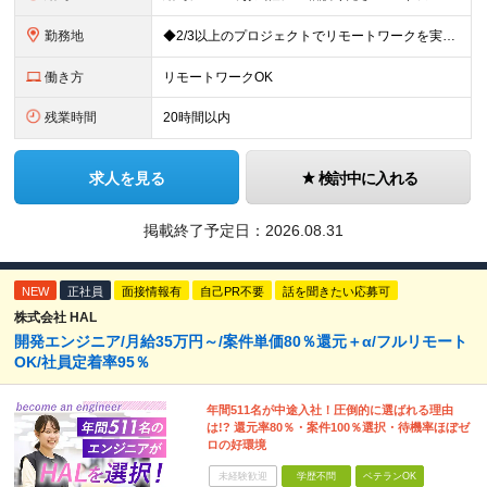
勤務地
◆2/3以上のプロジェクトでリモートワークを実施中！ ≪自社拠点≫ ・東京本社／東京都千代田区丸の内二丁目6番1号 丸の内パークビルディング6階 ・関西支社／⼤阪府⼤阪市中央区安⼟町2-3-13 ⼤
働き方
リモートワークOK
残業時間
20時間以内
求人を見る
検討中に入れる
掲載終了予定日：
2026.08.31
NEW
正社員
面接情報有
自己PR不要
話を聞きたい応募可
株式会社 HAL
開発エンジニア/月給35万円～/案件単価80％還元＋α/フルリモート
OK/社員定着率95％
年間511名が中途入社！圧倒的に選ばれる理由
は!? 還元率80％・案件100％選択・待機率ほぼゼ
ロの好環境
未経験歓迎
学歴不問
ベテランOK