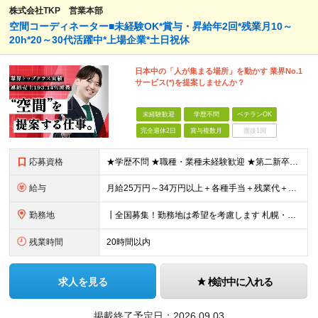
株式会社TKP 営業本部
空間コーディネーター■未経験OK*賞与・昇給年2回*残業月10～
20h*20～30代活躍中*上場企業*土日祝休
日本中の「人が集まる場所」を動かす 業界No.1
サービス(*)を提案しませんか？
未経験歓迎
学歴不問
ベテランOK
完全週休2日
賞与複数月
面接1回
応募資格
★学歴不問 ★職種・業種未経験歓迎 ★第二新卒歓迎 ＜こんな方にオススメ＞ ◎一つの商材ではなく、幅広い提案で勝負したい ◎成長企業でスケールの大きい仕事に挑戦したい ◎実力を評価されたい＆腰を据え
給与
月給25万円～34万円以上＋各種手当＋残業代＋賞与年2回 初年度想定年収：348万円～ ※経験・能力を考慮のうえ優遇します。 ※上記にはエリア給（10,000円～15,000円）、見込み残業代（20
勤務地
┃全国募集！勤務地は希望を考慮します 札幌・仙台・東京・横浜・金沢・名古屋・大阪・京都・広島・福岡 募集 ※上記のほか、全国に拠点あり ※キャリアアップやキャリアシフトに伴う転勤も一部ありますが、基
残業時間
20時間以内
求人を見る
検討中に入れる
掲載終了予定日：
2026.09.03