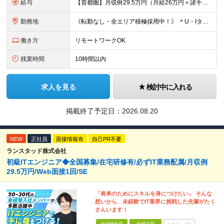
給与
【首都圏】月収例29.5万円（月給26万円＋諸手当） 【東海・関西】月収例28.5万円（月給25万円＋諸手当） 【九州】月収例26万円（月給23万円＋諸手当） ※経験・スキル・前職給与を踏まえ、総合
勤務地
《転勤なし・全エリア積極採用中！》 ＊U・Iターンも歓迎 ＊研修はオンライン実施 ★勤務エリアは下記よりお選びいただけます★ 【首都圏】東京・神奈川・千葉・埼玉 【東海】愛知 【関西】大阪、京都、兵庫
働き方
リモートワークOK
残業時間
10時間以内
求人を見る
検討中に入れる
掲載終了予定日：
2026.08.20
NEW
正社員
面接情報有
自己PR不要
ランスタッド株式会社
初級ITエンジニア◆全国募集/在宅研修有/必ずIT業務配属/月収例
29.5万円/Web面接1回/SE
「将来のためにスキルを身につけたい」 そんな
想いから、未経験でIT業界に挑戦した先輩がたく
さんいます！