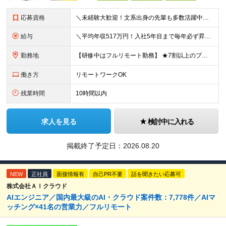
応募資格
＼未経験大歓迎！文系出身の先輩も多数活躍中／ ◆PCスキルに自信のない方も歓迎 ◆完全未経験OK ◆社会人デビューもOK ◆学歴不問 ＊*こんなアナタにオススメです*＊ ◇事務職に興味があるが、給与
給与
＼平均年収517万円！入社5年目まで毎年必ず昇給／ ■賞与年3回 ■年収800万円以上も可 ■入社3年以上の平均年収469.2万円 月給23万2000円以上＋賞与年3回＋各種手当 ☆入社5年目まで最
勤務地
【研修中はフルリモート勤務】 ★7割以上のプロジェクトでリモートワークを導入 ★一都三県のプロジェクト先 ★転居を伴う転勤なし ＜プロジェクト先＞ 東京・神奈川・千葉・埼玉でのプロジェクト先にて勤務
働き方
リモートワークOK
残業時間
10時間以内
求人を見る
検討中に入れる
掲載終了予定日：
2026.08.20
NEW
正社員
面接情報有
自己PR不要
話を聞きたい応募可
株式会社ＡＩクラウド
AIエンジニア／国内最大級のAI・クラウド案件数：7,778件／AIマ
ッチング×41名の営業力／フルリモート