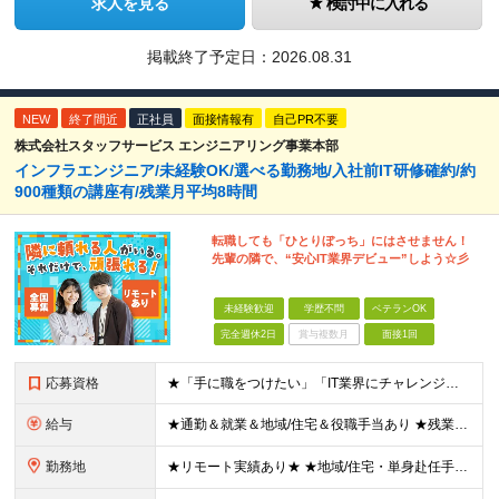
求人を見る
検討中に入れる
掲載終了予定日：
2026.08.31
NEW
終了間近
正社員
面接情報有
自己PR不要
株式会社スタッフサービス エンジニアリング事業本部
インフラエンジニア/未経験OK/選べる勤務地/入社前IT研修確約/約
900種類の講座有/残業月平均8時間
転職しても「ひとりぼっち」にはさせません！
先輩の隣で、“安心IT業界デビュー”しよう☆彡
未経験歓迎
学歴不問
ベテランOK
完全週休2日
賞与複数月
面接1回
応募資格
★「手に職をつけたい」「IT業界にチャレンジしたい」方歓迎！ ■学歴不問 ■IT知識・理系文系不問！未経験・第二新卒OK ★ITサポート・IT事務やエンジニアの経験をお持ちの方は優遇します！ 地方在
給与
★通勤＆就業＆地域/住宅＆役職手当あり ★残業代は全額支給 ★選べる給与制度あり！ ■東京・神奈川・千葉・埼玉勤務の場合 月給24.5万円～55万円＋諸手当 （残業代は全額支給） (20,000円の
勤務地
★リモート実績あり★ ★地域/住宅・単身赴任手当などサポートも万全 ★転任費用や寮・社宅制度も完備しています ★勤務地については希望を考慮の上、決定します ★面接地エリアでの就業率92％以上！ 『地