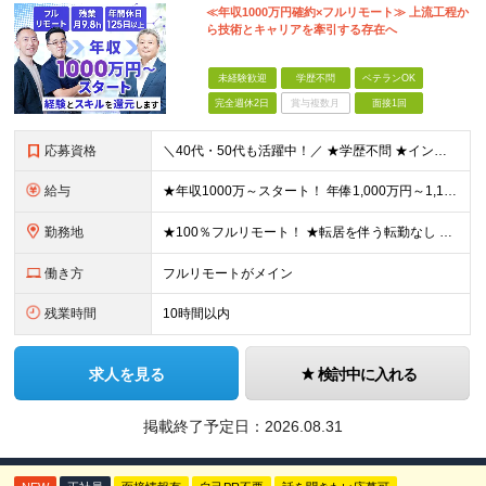
≪年収1000万円確約×フルリモート≫ 上流工程か
ら技術とキャリアを牽引する存在へ
未経験歓迎
学歴不問
ベテランOK
完全週休2日
賞与複数月
面接1回
応募資格
＼40代・50代も活躍中！／ ★学歴不問 ★インフラエンジニアの経験を5年以上お持ちの方 ≪こんな方にピッタリです！≫ ◎自身の市場価値を正当に評価してほしい ◎今より年収をアップさせたい ◎多彩な
給与
★年収1000万～スタート！ 年俸1,000万円～1,162万8,000円（12分割） ※経験・スキルを考慮の上決定します ※上記金額には固定残業代（月30h分・158,400円～184,000円
勤務地
★100％フルリモート！ ★転居を伴う転勤なし 本社またはプロジェクト先にて勤務いただきます！ ※プロジェクト先は一都三県及び23区内がメイン 【本社】 東京都新宿区神楽坂1-2 研究社英語センタ
働き方
フルリモートがメイン
残業時間
10時間以内
求人を見る
検討中に入れる
掲載終了予定日：
2026.08.31