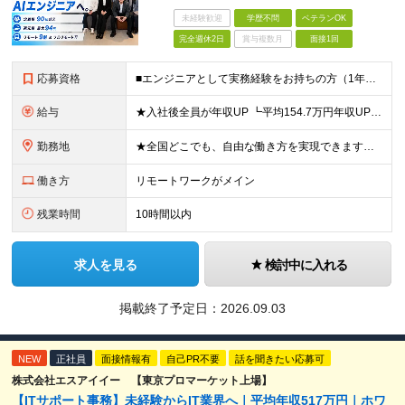
未経験歓迎
学歴不問
ベテランOK
完全週休2日
賞与複数月
面接1回
応募資格
■エンジニアとして実務経験をお持ちの方（1年以上） ■学歴不問 ■既卒・第二新卒OK ☆Tech Labの事業内容、ビジョンに共感できる⽅はぜひご応募ください！ ☆意欲重視の採用です！ 「経歴に自信
給与
★入社後全員が年収UP ┗平均154.7万円年収UP！ ┗最大380万円UPの実績も 月給35万円～100万円＋決算賞与＋各種手当 【 給与イメージ 】 ■経験1年以上…月給35万円～＋決算賞与
勤務地
★全国どこでも、自由な働き方を実現できます！ 全国のプロジェクト先やフルリモート環境での勤務も可能です。 ＼自由度の高い働き方、叶えます／ ・フルリモートで働きたい ・ハイブリットに働きたい ・家庭
働き方
リモートワークがメイン
残業時間
10時間以内
求人を見る
検討中に入れる
掲載終了予定日：
2026.09.03
NEW
正社員
面接情報有
自己PR不要
話を聞きたい応募可
株式会社エスアイイー 【東京プロマーケット上場】
【ITサポート事務】未経験からIT業界へ｜平均年収517万円｜ホワ