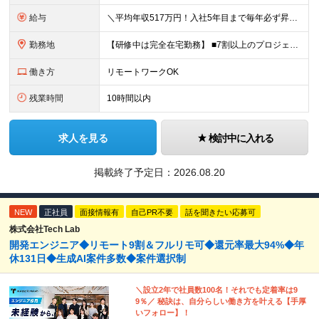
給与
＼平均年収517万円！入社5年目まで毎年必ず昇給／ ■賞与年3回 ■年収800万円以上も可 ■入社3年以上の平均年収469.2万円 月給23万2000円以上＋賞与年3回＋各種手当 ☆入社5年目まで最
勤務地
【研修中は完全在宅勤務】 ■7割以上のプロジェクトでリモートワークを導入 ■フルリモートもあり ■一都三県のプロジェクト先 ■転居を伴う転勤なし ＜プロジェクト先＞ 東京・神奈川・千葉・埼玉でのプロ
働き方
リモートワークOK
残業時間
10時間以内
求人を見る
検討中に入れる
掲載終了予定日：
2026.08.20
NEW
正社員
面接情報有
自己PR不要
話を聞きたい応募可
株式会社Tech Lab
開発エンジニア◆リモート9割＆フルリモ可◆還元率最大94%◆年
休131日◆生成AI案件多数◆案件選択制
＼設立2年で社員数100名！それでも定着率は9
9％／ 秘訣は、自分らしい働き方を叶える【手厚
いフォロー】！