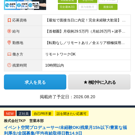
未経験歓迎
学歴不問
ベテランOK
完全週休2日
賞与複数月
面接1回
応募資格
【最短で面接当日に内定！完全未経験大歓迎】 ・業種／職種未経験歓迎 ・社会人デビュー、第二新卒、既卒者大歓迎 ・学歴不問（文系、理系不問） ・20代～30代、男女問わず活躍中 ・服装、髪色自由 ・明確
給与
【首都圏】月収例29.5万円（月給26万円＋諸手当） 【東海・関西】月収例28.5万円（月給25万円＋諸手当） 【九州】月収例26万円（月給23万円＋諸手当） ※経験・スキル・前職給与を踏まえ、総合
勤務地
【転勤なし／リモートあり／全エリア積極採用中】 ・大手企業のプロジェクトが中心 ・勤務エリアは希望を考慮し決定 ・研修はリモートメインで実施します ・U&Iターンの方も大歓迎◎ ＜主なエリア＞ ■首
働き方
リモートワークOK
残業時間
10時間以内
求人を見る
検討中に入れる
掲載終了予定日：
2026.08.20
NEW
正社員
自己PR不要
話を聞きたい応募可
株式会社TKP 営業本部
イベント空間プロデューサー/未経験OK/残業月15h以下/豊富な福
利厚生/全国募集/平均有給取得日数14.9日