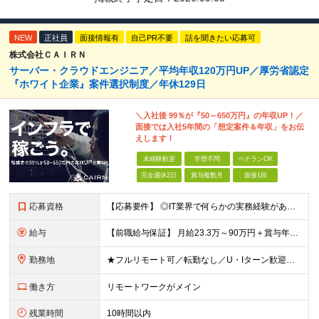
NEW
正社員
面接情報有
自己PR不要
話を聞きたい応募可
株式会社ＣＡＩＲＮ
サーバー・クラウドエンジニア／平均年収120万円UP／厚労省認定
『ホワイト企業』案件選択制度／年休129日
＼入社後 99％が『50～650万円』の年収UP！／
面接では入社5年間の「想定案件＆年収」をお伝
えします！
未経験歓迎
学歴不問
ベテランOK
完全週休2日
賞与複数月
面接1回
応募資格
【応募要件】 ◎IT業界で何らかの実務経験がある方 └2～3ヶ月の実務経験のある方は歓迎します！ 例）PCキッティングやモバイル通信基地局の業務経験者など インフラエンジニアとして経験のある方は、
給与
【前職給与保証】 月給23.3万～90万円＋賞与年2回＋インセンティブ ★年収1000万円以上の実績あり！ ※上記月給には月20～30時間分（2万9,300円～21万7,900円）の固定残業代を含み
勤務地
★フルリモート可／転勤なし／U・Iターン歓迎★ ◎勤務地は相談の上、ご自宅近くに調整します！ 【勤務地】 本社、または東京／埼玉／千葉／神奈川／愛知／仙台のクライアント先 ◎完全在宅（フルリモート）
働き方
リモートワークがメイン
残業時間
10時間以内