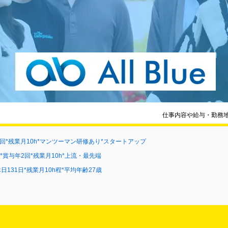
仕事内容や給与・勤務
年2回*残業月10h*マンツーマン研修あり*スタートアップ
日*賞与年2回*残業月10h*上流・最先端
日131日*残業月10h程*平均年齢27歳