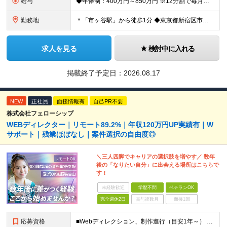
給与
◆年俸制：400万円～850万円 ※12分割で毎月支給 ※スキル・経験を考慮して決定いたします ※試用期間中6ヶ月あり（給与・待遇に差異ナシ） ※残業代については面接時にお伝えします
勤務地
＊「市ヶ谷駅」から徒歩1分 ◆東京都新宿区市谷左内町5 4F (変更の範囲)上記を除く当社関連勤務地
求人を見る
検討中に入れる
掲載終了予定日：
2026.08.17
NEW
正社員
面接情報有
自己PR不要
株式会社フェローシップ
WEBディレクター｜リモート89.2%｜年収120万円UP実績有｜W
サポート｜残業ほぼなし｜案件選択の自由度◎
＼三人四脚でキャリアの選択肢を増やす／ 数年
後の「なりたい自分」に出会える場所はこちらで
す！
未経験歓迎
学歴不問
ベテランOK
完全週休2日
賞与複数月
面接1回
応募資格
■Webディレクション、制作進行（目安1年～） ■学歴不問 ＼こんな方を求めています／ ◎将来的にPM・PMOへのステップアップや、事業会社への転籍を目指したい方 ◎クライアントや制作チームと連携し