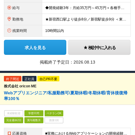
給与
◆開発経験3年：月給35万円～45万円＋各種手当 ◆開発経験1年：月給30万円～35万円＋各種手当 ◆Webサイトの構築半年～：月給27万円～28万円＋各種手当 ◆独学で学んできた方：月給25万～26
勤務地
★新宿西口駅より徒歩8分／新宿駅徒歩9分 ＜東京本社＞ 東京都新宿区西新宿7-4-7 イマス浜田ビル 7F ＜オフィスについて＞ 内装にこだわっているため、 綺麗な環境で仕事ができます◎ (変更
残業時間
10時間以内
求人を見る
検討中に入れる
掲載終了予定日：
2026.08.13
終了間近
正社員
自己PR不要
株式会社 oricon ME
Webアプリエンジニア/私服勤務可/夏期休暇/冬期休暇/育休後復帰
率100％
未経験歓迎
学歴不問
ベテランOK
完全週休2日
賞与複数月
面接1回
応募資格
■実務におけるWebアプリケーションの開発経験 ■RDBを使用したWebアプリケーションの開発経験（MySQLなど） ■HTMLやCSSの基礎知識