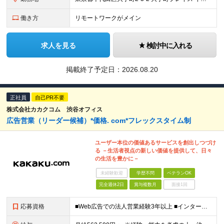
働き方
リモートワークがメイン
求人を見る
検討中に入れる
掲載終了予定日：
2026.08.20
正社員
自己PR不要
株式会社カカクコム 渋谷オフィス
広告営業（リーダー候補）*価格. com*フレックスタイム制
ユーザー本位の価値あるサービスを創出しつづけ
る －生活者視点の新しい価値を提供して、日々
の生活を豊かに－
未経験歓迎
学歴不問
ベテランOK
完全週休2日
賞与複数月
面接1回
応募資格
■Web広告での法人営業経験3年以上 ■インターネット広告（運用型広告、ディスプレイ広告、アフィリエイト広告、タイアップ広告など）の営業経験、またはそれに準ずるWebマーケティング関連の実務経験 ■売