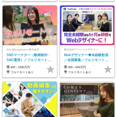
Ace Management 株式会社
株式会社アーシャルデザイン
SNSマーケター（動画制作・
Webデザイナー◆未経験歓迎
SNS運用）／フルリモートOK
／全国募集／フルリモート／
／未経験歓迎【モットーは…
最大6ヵ月の実践型研修／月給
400～1500万円
300～600万円
遊び感覚で仕事をする♪】
25万円以上
フルリモートあり
フルリモートあり