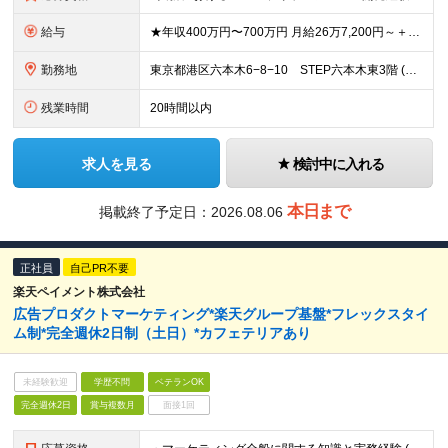
給与
★年収400万円〜700万円 月給26万7,200円～＋賞与年2回 ※基本給19万3,600円～＋固定残業代（深夜10時間分含む）7万3,600円～ ※残業手当：有 ※固定残業代制：超過分別途支給 ※
勤務地
東京都港区六本木6−8−10 STEP六本木東3階 (変更の範囲)上記を除く当社関連勤務地
残業時間
20時間以内
求人を見る
検討中に入れる
本日まで
掲載終了予定日：
2026.08.06
正社員
自己PR不要
楽天ペイメント株式会社
広告プロダクトマーケティング*楽天グループ基盤*フレックスタイ
ム制*完全週休2日制（土日）*カフェテリアあり
未経験歓迎
学歴不問
ベテランOK
完全週休2日
賞与複数月
面接1回