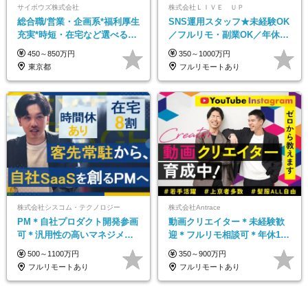
サイボウズ株式会社
株式会社ＬＩＶＥ ＵＰ
総合職/営業・企画系*福利厚生
SNS運用スタッフ★未経験OK
充実*時短・在宅など選べる働
／フルリモ・副業OK／年休
き方*賞与年2回
125日／残業なし／髪・服・ネ
450～850万円
350～1000万円
イル・ピアス自由
東京都
フルリモートあり
株式会社シスコム・テクノロジー
株式会社Antrace
PM＊自社プロダクト開発参画
動画クリエイター＊未経験歓
可＊汎用性の高いマネジメン
迎＊フルリモ相談可＊年休127
トスキル＊年収1000万以上可
日＊おしゃれ自由＊寮完備＊
500～1100万円
350～900万円
年数回海外研修＊イベント多
フルリモートあり
フルリモートあり
数