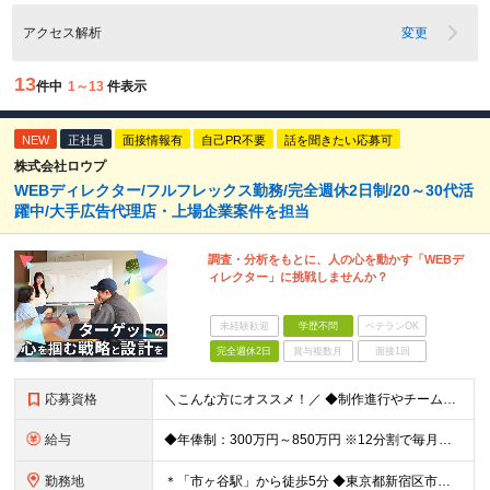
アクセス解析
変更
13
件中
1～13
件表示
NEW
正社員
面接情報有
自己PR不要
話を聞きたい応募可
株式会社ロウプ
WEBディレクター/フルフレックス勤務/完全週休2日制/20～30代活
躍中/大手広告代理店・上場企業案件を担当
調査・分析をもとに、人の心を動かす「WEBデ
ィレクター」に挑戦しませんか？
未経験歓迎
学歴不問
ベテランOK
完全週休2日
賞与複数月
面接1回
応募資格
＼こんな方にオススメ！／ ◆制作進行やチームでのプロジェクト経験がある方 ◆クライアントや社内メンバーと円滑にコミュニケーションを取れる方 ◆WEBやアプリ制作の進行やディレクションの実務経験をお持
給与
◆年俸制：300万円～850万円 ※12分割で毎月支給 ※アシスタント（WEBディレクターを目指しているWEBデザイナーや コーダーなど関連スキルをお持ちの方、新卒や第二新卒の方）も含め、 スキル
勤務地
＊「市ヶ谷駅」から徒歩5分 ◆東京都新宿区市谷左内町5 4F (変更の範囲)上記を除く当社関連勤務地