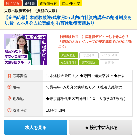
終了間近
正社員
面接情報有
自己PR不要
大原出版株式会社（資格の大原）
【企画広報】未経験歓迎/残業月5h以内/自社資格講座の割引制度あ
り/賞与5か月分支給実績あり/育休取得実績あり
【未経験歓迎！】広報職デビューしませんか？
『資格の大原』グループの安定基盤でのびのび働
こう♪
未経験歓迎
学歴不問
ベテランOK
完全週休2日
賞与複数月
面接1回
応募資格
＼未経験大歓迎！／ ◆専門・短大卒以上 ◆社会人経験がある方 いろいろやってみたい！という意欲があればOK◎
給与
＼賞与年5カ月分の実績あり／ ★社会人経験の年数に応じて給与アップ！ ★実績に応じたベースアップも年1回実施しています ★資格等をお持ちの方は、月給40万円可能！ 【想定年収】400～800万円
勤務地
◆東京都千代田区西神田1-1-3 大原学園7号館 (変更の範囲)上記を除く当社関連勤務地
残業時間
10時間以内
求人を見る
検討中に入れる