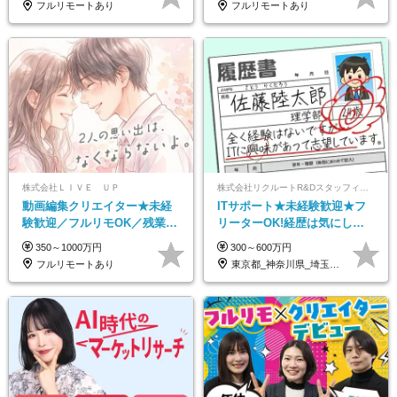
フルリモートあり
フルリモートあり
株式会社ＬＩＶＥ ＵＰ
株式会社リクルートR&Dスタッフィング【リクルートグループ】
動画編集クリエイター★未経
ITサポート★未経験歓迎★フ
験歓迎／フルリモOK／残業な
リーターOK!経歴は気にしな
し／年間休日125日／髪・服・
くて大丈夫★超大手リクルー
350～1000万円
300～600万円
ネイル自由／研修充実で安心
トグループの正社員/sg
フルリモートあり
東京都_神奈川県_埼玉県_千葉県_大阪府…