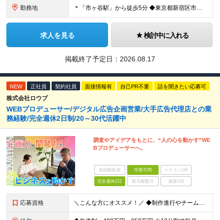
勤務地
＊「市ヶ谷駅」から徒歩5分 ◆東京都新宿区市谷左内町5 4F (変更の範囲)上記を除く当社関連勤務地
求人を見る
検討中に入れる
掲載終了予定日：
2026.08.17
NEW
正社員
契約社員
面接情報有
自己PR不要
話を聞きたい応募可
株式会社ロウプ
WEBプロデューサー/デジタル広告企画営業/大手広告代理店との業
務経験/完全週休2日制/20～30代活躍中
調査やアイデアをもとに、“人の心を動かす”WE
Bプロデューサーへ。
未経験歓迎
学歴不問
ベテランOK
完全週休2日
賞与複数月
面接1回
応募資格
＼こんな方にオススメ！／ ◆制作進行やチームでのプロジェクト経験がある方 ◆クライアントや社内メンバーと円滑にコミュニケーションを取れる方 ◆デジタル制作進行やディレクションの実務経験をお持ちの方