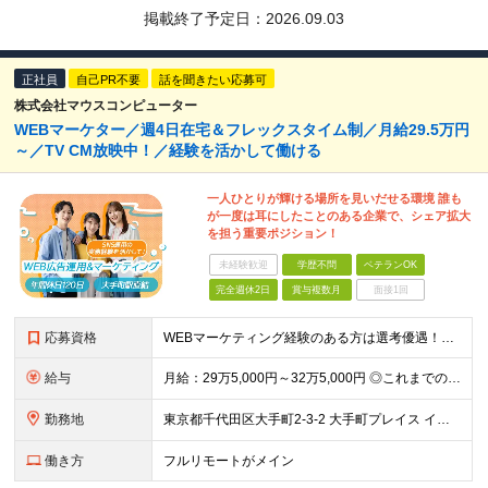
掲載終了予定日：
2026.09.03
正社員
自己PR不要
話を聞きたい応募可
株式会社マウスコンピューター
WEBマーケター／週4日在宅＆フレックスタイム制／月給29.5万円
～／TV CM放映中！／経験を活かして働ける
一人ひとりが輝ける場所を見いだせる環境 誰も
が一度は耳にしたことのある企業で、シェア拡大
を担う重要ポジション！
未経験歓迎
学歴不問
ベテランOK
完全週休2日
賞与複数月
面接1回
応募資格
WEBマーケティング経験のある方は選考優遇！人物重視の採用です◎ 【必須条件】 ◎WEB広告の企画～運用までのご経験（年数不問） ◎Google Analytics 4（GA4）を使用したアクセス解
給与
月給：29万5,000円～32万5,000円 ◎これまでの経験と能力を考慮の上、決定します！ ☆明確な評価制度とキャリア形成 当社では個人の頑張りを反映する明確な評価制度を設けています。将来にわた
勤務地
東京都千代田区大手町2-3-2 大手町プレイス イーストタワー6階
働き方
フルリモートがメイン