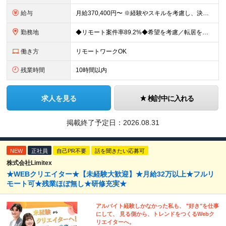
給与
月給370,400円〜 ※経験やスキルを考慮し、決定いたします ※上記金額には固定残業代（30時間分/70,400円～）を含みます。超過分は別途全額支給いたします ※試用期間6カ月あり（期間中の給与・
勤務地
◆リモート案件率89.2%◆希望を考慮／転居を伴う転勤なし 一都三県のクライアント先＋在宅勤務（案件により異なります） 【本社】東京都千代田区内幸町2-2-3 日比谷国際ビル3F (変更の範囲)上
働き方
リモートワークOK
残業時間
10時間以内
求人を見る
検討中に入れる
掲載終了予定日：
2026.08.31
NEW
正社員
自己PR不要
話を聞きたい応募可
株式会社Limitex
★WEBクリエイター★【未経験大歓迎】★月給32万以上★フルリ
モート可★残業ほぼ無し★研修充実★
アルバイト経験しかなかった私も、 "好き"を仕事
にして、 見る側から、トレンドをつくるWebク
リエイターへ。