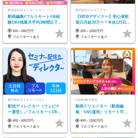
株式会社Ｍｅｔａｒｅａｌｉｔｙ
株式会社ＧＥＮＴＥＮ
動画編集#フルリモート#未経
【WEBデザイナー】初⼼者歓
験OK#残業月平均3時間以下#
迎◎⽉給30万〜＊年休125⽇＊
土日祝休み#年休128日
在宅OK＆研修あり＊フレック
300～650万円
200～1000万円
ス
フルリモートあり
フルリモートあり
株式会社さくらインベスト
LifeBiz株式会社
配信ディレクター（ウェビナ
動画クリエイター（動画編
ー運営）／フルリモートOK／
集・SNS運用）リモート可／
土日祝休み／年休123日／年収
月平均43万／未経験歓迎／15
400～600万円
400～1500万円
600万円可
項目に細分化された研修制度♪
フルリモートあり
フルリモートあり