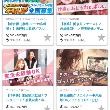
GMOコネクトHR株式会社【GMOインターネットグループ】
合同会社Willmate
【総合職（事務/マーケ/広報
【事務】働き方ファースト／
等）】未経験大歓迎／フルリ
未経験OK！／充実研修／年休
モ可で全国募集！年収アップ
127日～／残業なし／平均20代
300～700万円
400～550万円
多数★年休最大130日★
／リモートOK
フルリモートあり
フルリモートあり
フルスタック株式会社
株式会社トレンドクリエイト
【IT事務】未経験大歓迎＊フ
動画編集クリエイター◆未経
ルリモート＊服装自由＊年休
験OK／フルリモOK／ほぼ定
125日以上＊残業なし＊月給26
時帰り／年間休日125日／髪・
350～500万円
350～1000万円
万円以上
服・ネイル自由／副業OK