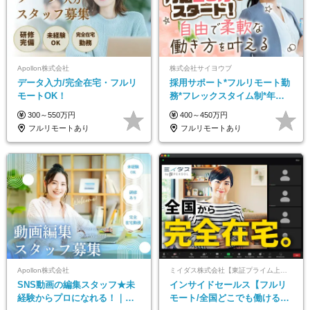
Apollon株式会社
株式会社サイヨウブ
データ入力/完全在宅・フルリ
採用サポート*フルリモート勤
モートOK！
務*フレックスタイム制*年休
120日*土日祝休み*残業ほぼな
300～550万円
400～450万円
し*育児中社員8割以上
フルリモートあり
フルリモートあり
Apollon株式会社
ミイダス株式会社【東証プライム上場パーソルグループ】
SNS動画の編集スタッフ★未
インサイドセールス【フルリ
経験からプロになれる！｜お
モート/全国どこでも働ける】