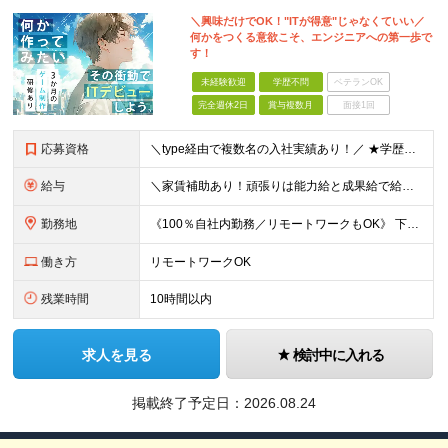
＼興味だけでOK！"ITが得意"じゃなくていい／
何かをつくる意欲こそ、エンジニアへの第一歩で
す！
未経験歓迎
学歴不問
ベテランOK
完全週休2日
賞与複数月
面接1回
応募資格
＼type経由で複数名の入社実績あり！／ ★学歴・実務経験不問 ★プログラミングへの興味・意欲がある方 PCの基本操作ができれば、専門的なITスキルは不問です。 「エンジニアとして成長したい」という
給与
＼家賃補助あり！頑張りは能力給と成果給で給与に還元！／ ★賞与3か月分&資格手当も充実 ★社宅制度あり（当社契約の賃貸住宅の場合は家賃を50％負担／最大5万円） ※社宅制度をご利用される場合は、礼金
勤務地
《100％自社内勤務／リモートワークもOK》 下記いずれかでの勤務となりますのでお選びください（ご希望に沿わない配属はありません） ■東京本社／東京都台東区浅草橋5-5-5 キムラビル4F ■広島オ
働き方
リモートワークOK
残業時間
10時間以内
求人を見る
検討中に入れる
掲載終了予定日：
2026.08.24