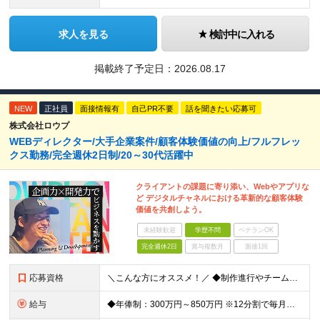
求人を見る
検討中に入れる
掲載終了予定日：
2026.08.17
NEW
正社員
面接情報有
自己PR不要
話を聞きたい応募可
株式会社ロウプ
WEBディレクター/大手企業案件/顧客体験価値の向上/フルフレッ
クス勤務/完全週休2日制/20～30代活躍中
クライアントの課題に寄り添い、Webやアプリな
ど デジタルチャネルにおける革新的な顧客体験
価値を共創しよう。
未経験歓迎
学歴不問
ベテランOK
完全週休2日
賞与複数月
面接1回
応募資格
＼こんな方にオススメ！／ ◆制作進行やチームでのプロジェクト経験がある方 ◆クライアントや社内メンバーと円滑にコミュニケーションを取れる方 ◆WEBやアプリ制作の進行やディレクションの実務経験をお持
給与
◆年俸制：300万円～850万円 ※12分割で毎月支給 ※アシスタント（WEBディレクターを目指しているWEBデザイナーや コーダーなど関連スキルをお持ちの方、新卒や第二新卒の方）も含め、 スキル