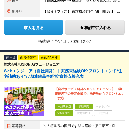
給与
月給562,500円 〜 ※経験・能力を考慮の上、決定します ※試用期間3カ月/期間中の雇用形態および処遇の変更はありません ※固定残業手当（35時間相当。超過分は支給） ※給与見直し年2回、賞与年1
勤務地
【渋谷オフィス】 東京都渋谷区宇田川町15-1 渋谷パルコDGビル ※（変更の範囲）会社の定める場所
求人を見る
検討中に入れる
掲載終了予定日：
2026.12.07
正社員
面接情報有
自己PR不要
株式会社FUSIONIA(フュージョニア)
Webエンジニア（自社開発）｜実務未経験OK*フロントエンド*住
宅補助あり*37期連続黒字経営*資格支援充実
【自社サービス開発へキャリアチェンジ】 37期
連続黒字の安定企業で、未経験からフロントエン
ドに◎
未経験歓迎
学歴不問
ベテランOK
完全週休2日
賞与複数月
面接1回
応募資格
＼人柄重視の採用です◎未経験・第二新卒・独学のみの方からも大歓迎／ ★学歴不問 ★20代～30代活躍中 ★独学でITを学んでいる方は大歓迎です ★半年ほどのエンジニア経験の方も一からしっかり育成します