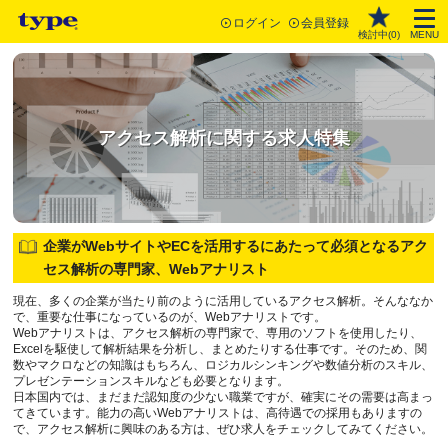
ログイン
会員登録
検討中(
0
)
MENU
アクセス解析に関する求人特集
企業がWebサイトやECを活用するにあたって必須となるアク
セス解析の専門家、Webアナリスト
現在、多くの企業が当たり前のように活用しているアクセス解析。そんななか
で、重要な仕事になっているのが、Webアナリストです。
Webアナリストは、アクセス解析の専門家で、専用のソフトを使用したり、
Excelを駆使して解析結果を分析し、まとめたりする仕事です。そのため、関
数やマクロなどの知識はもちろん、ロジカルシンキングや数値分析のスキル、
プレゼンテーションスキルなども必要となります。
日本国内では、まだまだ認知度の少ない職業ですが、確実にその需要は高まっ
てきています。能力の高いWebアナリストは、高待遇での採用もありますの
で、アクセス解析に興味のある方は、ぜひ求人をチェックしてみてください。