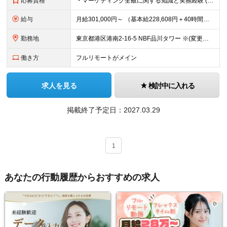
応募資格
・マーケティング全般に関する知識と実務経験 (1 年以上): - 多様な集客チャネルに関する戦略立案および実行経験。 - アクセス解析ツールを用いたデータ分析スキルと、それに基づいた改善提案能力。
給与
月給301,000円～ （基本給228,608円＋40時間分の固定残業代72,392円） ※月 40 時間を超えた時間外労働については、別途時間外手当支給 ※上記は中途採用時の提示する賃金の最低額です
勤務地
東京都港区港南2-16-5 NBF品川タワー ※(変更の範囲)上記を除く当社関連勤務地
働き方
フルリモートがメイン
求人を見る
検討中に入れる
掲載終了予定日：
2027.03.29
1
あなたの行動履歴からおすすめの求人