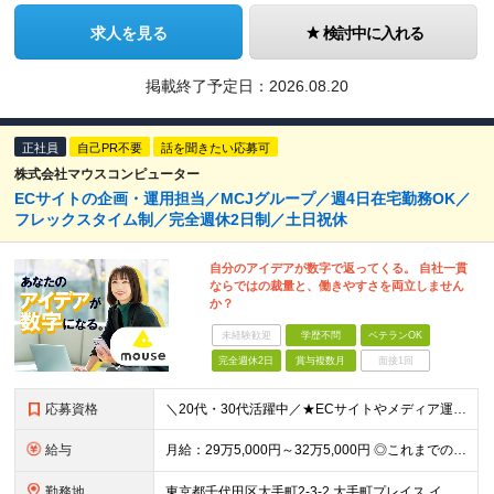
求人を見る
検討中に入れる
掲載終了予定日：
2026.08.20
正社員
自己PR不要
話を聞きたい応募可
株式会社マウスコンピューター
ECサイトの企画・運用担当／MCJグループ／週4日在宅勤務OK／
フレックスタイム制／完全週休2日制／土日祝休
自分のアイデアが数字で返ってくる。 自社一貫
ならではの裁量と、働きやすさを両立しません
か？
未経験歓迎
学歴不問
ベテランOK
完全週休2日
賞与複数月
面接1回
応募資格
＼20代・30代活躍中／★ECサイトやメディア運用の経験を活かせる★柔軟な働き方を実現したい方歓迎 【必須条件】 ◎HTML／CSSの基本知識 ◎Webサイトの更新経験 ◎オウンドメディア記事の運用
給与
月給：29万5,000円～32万5,000円 ◎これまでの経験と能力を考慮の上、決定します！ ☆明確な評価制度とキャリア形成 当社では個人の頑張りを反映する明確な評価制度を設けています。将来にわた
勤務地
東京都千代田区大手町2-3-2 大手町プレイス イーストタワー6階