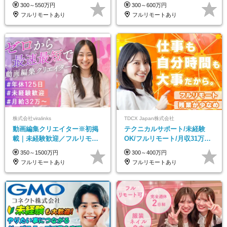
うちで働くフルリモート｜残
未経験OK*土日祝休み*残業少
300～550万円
300～600万円
業ゼロで18時退勤◎
なめ*在宅勤務手当あり
フルリモートあり
フルリモートあり
株式会社viralinks
TDCX Japan株式会社
動画編集クリエイター※初掲
テクニカルサポート/未経験
載｜未経験歓迎／フルリモー
OK/フルリモート/月収31万円
トOK／月給32万＋賞与
可/月最大3万のインセンティ
350～1500万円
300～400万円
ブ支給/平均年齢33歳
フルリモートあり
フルリモートあり