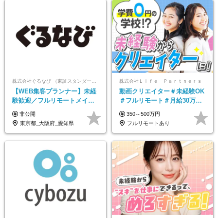
株式会社ぐるなび （東証スタンダード上場）
株式会社Ｌｉｆｅ Ｐａｒｔｎｅｒｓ
【WEB集客プランナー】未経
動画クリエイター＃未経験OK
験歓迎／フルリモートメイン
＃フルリモート＃月給30万～#
／プライム上場／土日祝休み
髪色・ネイル・服装自由#残業
非公開
350～500万円
／東京・大阪・名古屋
少なめ#土日祝休み
東京都_大阪府_愛知県
フルリモートあり