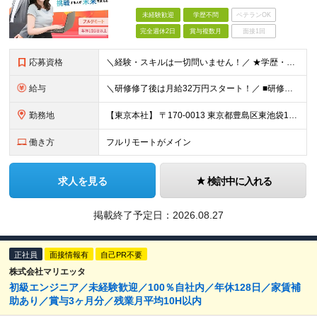
未経験歓迎
学歴不問
ベテランOK
完全週休2日
賞与複数月
面接1回
応募資格
＼経験・スキルは一切問いません！／ ★学歴・職歴不問 ★未経験・第二新卒歓迎！ ★正社員デビューも応援します！
給与
＼研修修了後は月給32万円スタート！／ ■研修修了後 月給32万円＋賞与＋インセンティブ賞与 ※残業代は別途支給 ▽研修期間（6カ月）▽ 【経験者】 （営業・接客・マーケティングなどの経験をお持
勤務地
【東京本社】 〒170-0013 東京都豊島区東池袋1-17-11 パークハイツ池袋
働き方
フルリモートがメイン
求人を見る
検討中に入れる
掲載終了予定日：
2026.08.27
正社員
面接情報有
自己PR不要
株式会社マリエッタ
初級エンジニア／未経験歓迎／100％自社内／年休128日／家賃補
助あり／賞与3ヶ月分／残業月平均10H以内