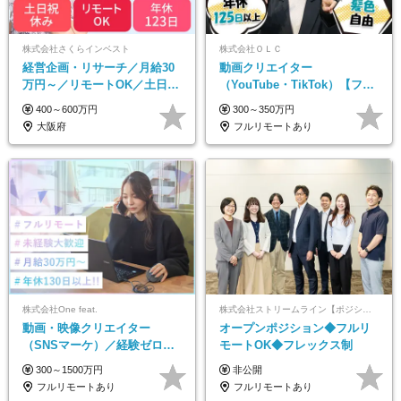
株式会社さくらインベスト
株式会社ＯＬＣ
経営企画・リサーチ／月給30
動画クリエイター
万円～／リモートOK／土日祝
（YouTube・TikTok）【フレ
休み／生成AIを活用できる方
ックス/フルリモ】未経験OK
400～600万円
300～350万円
歓迎
｜Web研修1年間｜副業OK
大阪府
フルリモートあり
株式会社One feat.
株式会社ストリームライン【ポジションマッチ登録】
動画・映像クリエイター
オープンポジション◆フルリ
（SNSマーケ）／経験ゼロか
モートOK◆フレックス制
ら一流へ／フルリモートOK／
300～1500万円
非公開
月給30万円～／年休130日以上
フルリモートあり
フルリモートあり