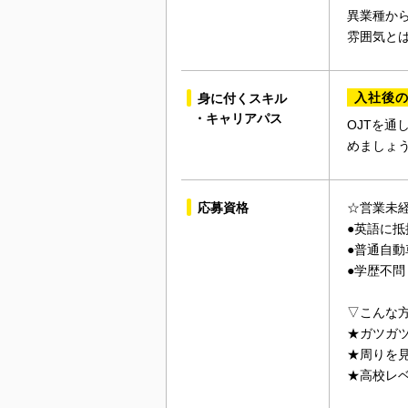
異業種か
雰囲気と
入社後
身に付くスキル
・キャリアパス
OJTを
めましょ
応募資格
☆営業未
●英語に抵
●普通自動
●学歴不問
▽こんな方
★ガツガ
★周りを
★高校レ