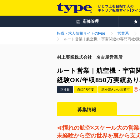
応募管理
転職・求人情報サイトのtype
営業系
ルート営業｜航空機・宇宙関連の専門商社/飛込
村上実業株式会社 名古屋営業所
ルート営業｜航空機・宇宙関
経験OK/年収850万実績あ
正社員
自己PR不要
話を聞きたい応募可
募集情報
≪憧れの航空×スケール大の営業
未経験から空の世界を裏から支