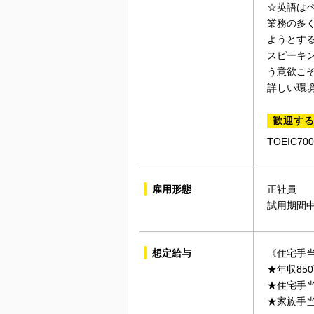
☆英語は
業務の多
ようとす
スピーキ
う意欲こ
詳しい環
歓迎す
TOEIC
雇用形態
正社員
試用期間
想定給与
《住宅手
★年収85
★住宅手
★家族手