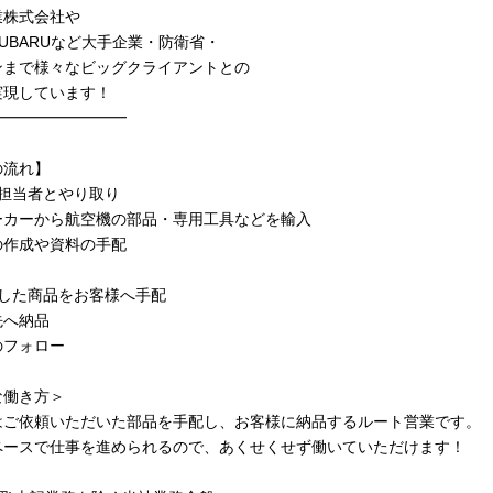
業株式会社や
UBARUなど大手企業・防衛省・
ンまで様々なビッグクライアントとの
実現しています！
━━━━━━━━━
の流れ】
場担当者とやり取り
ーカーから航空機の部品・専用工具などを輸入
の作成や資料の手配
入した商品をお客様へ手配
先へ納品
のフォロー
な働き方＞
はご依頼いただいた部品を手配し、お客様に納品するルート営業です。
ペースで仕事を進められるので、あくせくせず働いていただけます！