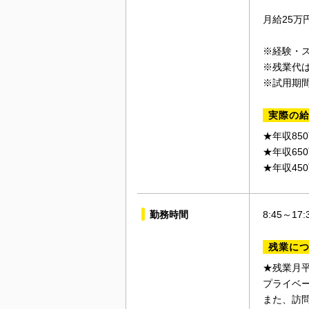
月給25万
※経験・
※残業代
※試用期
実際の
★年収85
★年収65
★年収45
勤務時間
8:45～1
残業に
★残業月平
プライベ
また、訪