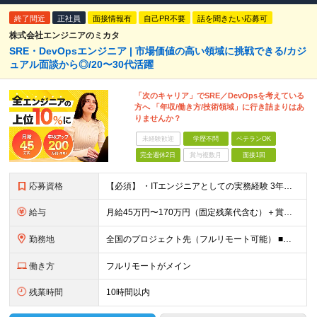
終了間近
正社員
面接情報有
自己PR不要
話を聞きたい応募可
株式会社エンジニアのミカタ
SRE・DevOpsエンジニア | 市場価値の高い領域に挑戦できる/カジ
ュアル面談から◎/20〜30代活躍
「次のキャリア」でSRE／DevOpsを考えている
方へ 「年収/働き方/技術領域」に行き詰まりはあ
りませんか？
未経験歓迎
学歴不問
ベテランOK
完全週休2日
賞与複数月
面接1回
応募資格
【必須】 ・ITエンジニアとしての実務経験 3年以上 （インフラエンジニア／サーバーエンジニア／ネットワークエンジニア／クラウドエンジニア／社内SE／バックエンドエンジニア等、領域不問） ・AWS／G
給与
月給45万円〜170万円（固定残業代含む）＋賞与＋インセンティブ 想定年収：620万円〜2,000万円 ◎入社した全員が年収UP（平均170万円UP） ※経験・能力などを考慮の上、決定します。 ※月
勤務地
全国のプロジェクト先（フルリモート可能） ■プロジェクトは100%完全選択制 ■帰社日なし（社内業務は一切ありません） 【拠点】 ◆本社／東京都新宿区西新宿2丁目6番1号 新宿住友ビル28階 ◆大阪
働き方
フルリモートがメイン
残業時間
10時間以内