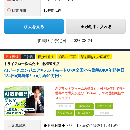
残業時間
10時間以内
求人を見る
検討中に入れる
掲載終了予定日：
2026.08.24
終了間近
正社員
面接情報有
自己PR不要
話を聞きたい応募可
トライアロー株式会社 北海道支店
AIデータエンジニア■フルリモートOK■全国から勤務OK■年間休日
124日■賞与年2回■月給40万円～
AIプラットフォームの構築を、AIを駆使して行う
世界中で導入が進む「Dataiku」での基盤刷新プ
ロジェクト
未経験歓迎
学歴不問
ベテランOK
完全週休2日
賞与複数月
面接1回
応募資格
◆学歴不問 ◆下記いずれかのご経験をお持ちの方 ・Webアプリケーション開発の実務経験（目安：7年以上） ・要件定義・基本設計など、上流工程の経験（目安：3年以上） ・Pythonでの開発経験（目安：