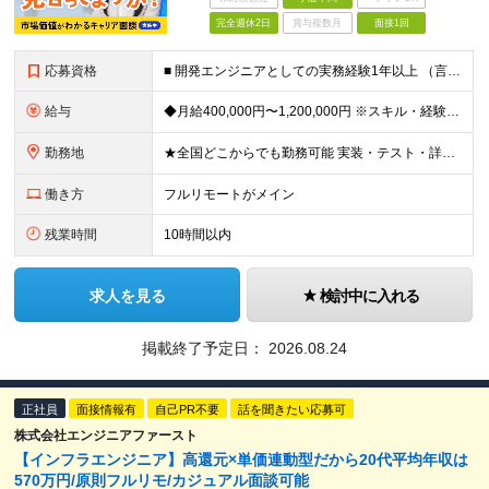
完全週休2日
賞与複数月
面接1回
応募資格
■ 開発エンジニアとしての実務経験1年以上 （言語・業界・規模・担当工程は問いません。テストや一部改修の経験だけでも歓迎です！） ・学歴・転職回数・経歴ブランク不問 「このままでいいのか？」その違
給与
◆月給400,000円〜1,200,000円 ※スキル・経験・希望案件により決定します ※上記金額には固定残業代（月30時間分／76,000円〜）を含みます ※固定残業代は月給に応じて決定します ※超
勤務地
★全国どこからでも勤務可能 実装・テスト・詳細設計・要件定義など、担当工程や技術レベルに応じて、フルリモート／ハイブリッド／出社中心など、あなたに合った働き方を選べます。 ・リモート率は全体で9割超
働き方
フルリモートがメイン
残業時間
10時間以内
求人を見る
検討中に入れる
掲載終了予定日：
2026.08.24
正社員
面接情報有
自己PR不要
話を聞きたい応募可
株式会社エンジニアファースト
【インフラエンジニア】高還元×単価連動型だから20代平均年収は
570万円/原則フルリモ/カジュアル面談可能