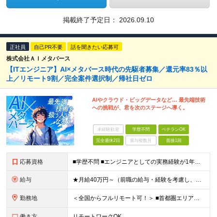
掲載終了予定日：
2026.09.10
正社員
自己PR不要
話を聞きたい応募可
株式会社ＡＩメタバース
【ITエンジニア】AI×メタバース時代の先駆者募集／還元率83％以
上／リモート9割／完全案件選択制／帰社⽇ゼロ
AIやクラウド・ビッグデータなど… 最先端技術
への挑戦が、君を次のステージへ導く。
未経験歓迎
学歴不問
ベテランOK
完全週休2日
賞与複数月
面接1回
応募資格
■学歴不問 ■エンジニアとしての実務経験が1年以上ある方 └開発、インフラ、工程、言語は一切不問です ★「テスト、マニュアル作成、運用保守しか経験がない…」という方でもOK！ ★AI未経験ももちろんO
給与
★月給40万円～（前職の給与・経験を考慮し、前職以上の年収を保障します！） ※上記には固定残業代（30時間分／5万6000円～）を含みます ┗残業が少ない月（平均8時間程度）でも、30時間分全額を「
勤務地
＜全国からフルリモート可！＞ ■首都圏エリア（東京・神奈川・千葉・埼玉）・大阪・名古屋・福岡を中心とした全国各地のプロジェクト先に参画いただきます。 ※ご希望をお伺いした上で決定いたします ※転勤なし
働き方
リモートワークOK