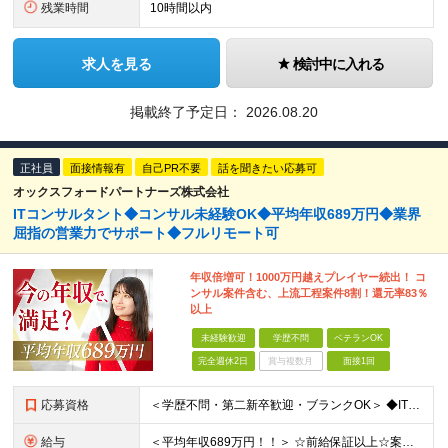
残業時間
10時間以内
求人を見る
検討中に入れる
掲載終了予定日：
2026.08.20
正社員
面接情報有
自己PR不要
話を聞きたい応募可
オックスフォードパートナーズ株式会社
ITコンサルタント◆コンサル未経験OK◆平均年収689万円◆業界
屈指の営業力でサポート◆フルリモート可
年収倍増可！1000万円越えプレイヤー続出！ コ
ンサル案件含む、上流工程案件8割！還元率83％
以上
未経験歓迎
学歴不問
ベテランOK
完全週休2日
賞与複数月
面接1回
応募資格
＜学歴不問・第二新卒歓迎・ブランクOK＞ ◆IT業界での実務経験（2年以上） ※アプリ・インフラ等の領域は不問 【歓迎条件】 ◎コンサルティングファームでの実務経験 ◎SIにおける上流工程
給与
＜平均年収689万円！！＞ ☆前給保証以上☆案件待機期間も給与保証あり☆ 月給40万円～150万円（固定残業代含む） ※経験や能力を考慮し決定します ※試用期間6ヶ月あり。条件や待遇に差異はありません