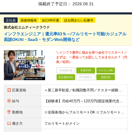
掲載終了予定日：
2026.08.31
正社員
面接情報有
自己PR不要
話を聞きたい応募可
株式会社エムティークラウド
インフラエンジニア｜還元率83％～/フルリモート可能/カジュアル
面談OK/AI・SaaS・モダンWeb開発など
＼インフラ案件に強みを持つ会社でリスタート／
まずは、一度会ってお話ししてみませんか？（代
表／松田）
未経験歓迎
学歴不問
ベテランOK
完全週休2日
賞与複数月
面接1回
応募資格
＝第二新卒歓迎／転職回数不問／テスター経験のみでもOK＝ ■学歴不問 ■ブランクOK ■エンジニアとしての実務経験1年以上 ※開発・インフラ・工程・言語は不問 ※テスター、運用保守経験のみの方も歓迎
給与
【経験者】月給40万円～120万円(固定残業代含む)+各種手当 ★前職給与の総収入額を100％保証｜還元率83％〜 ※固定残業代は、時間外労働の有無に関わらず30時間分を、月5万8000円～15万7
勤務地
☆全国各地からフルリモートOK ☆フルリモートの社員が約8割！ ※希望をヒアリングした上で決定します 現在100名の社員のうち、約80名がフルリモートで活躍中。 一都三県、大阪、福岡、札幌、名古屋な
働き方
フルリモートがメイン