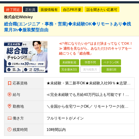
終了間近
正社員
面接情報有
自己PR不要
話を聞きたい応募可
株式会社Widsley
総合職(エンジニア・事務・営業)◆未経験OK◆リモートあり◆残
業月3h◆服装髪型自由
≪“何になりたいか”はまだ決まってなくてOK！
≫ 適性を見ながら、あなただけのキャリアを一
緒につくる「総合職」
未経験歓迎
学歴不問
ベテランOK
完全週休2日
賞与複数月
面接1回
応募資格
★未経験・第二新卒OK★未経験入社99％★志望動機不問 ■職種・業界経験不問、第二新卒大歓迎！ ■学歴不問 ≪一つでも当てはまる方はぜひご応募ください！≫ □はっきりしたキャリアの希望がない □こ
給与
≪完全未経験でも月給40万円以上も可能です！≫ -------------- 【1】ITエンジニア 月給26万円～50万円＋プロジェクト手当＋資格手当 【2】IT事務、営業事務 月給26万円～50万
勤務地
＼全国から在宅ワークOK／ リモートワーク(在宅勤務)or東京本社、大阪支社、または東京23区、大阪のお客様先での勤務 ★転勤はありません ★希望をもとに配属先を決定します ★リモートワーク率5割
働き方
フルリモートがメイン
残業時間
10時間以内