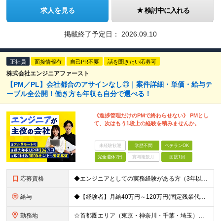
求人を見る
検討中に入れる
掲載終了予定日：
2026.09.10
正社員
面接情報有
自己PR不要
話を聞きたい応募可
株式会社エンジニアファースト
【PM／PL】会社都合のアサインなし◎｜案件詳細・単価・給与テ
ーブル全公開！働き方も年収も自分で選べる！
《進捗管理だけのPMで終わらせない》 PMとし
て、次はもう1段上の経験を積みませんか。
未経験歓迎
学歴不問
ベテランOK
完全週休2日
賞与複数月
面接1回
応募資格
◆エンジニアとしての実務経験がある方（3年以上） └システムやアプリの設計・開発、インフラ設計・構築の経験のある方を想定 ◆マネジメント経験は不問 ◆学歴不問／ブランクOK 【こんな方も歓迎です！】
給与
◆【経験者】月給40万円～120万円(固定残業代含む)+各種手当 ※月30時間（76,000円～）の固定残業代を含みます。 ※上記を超える時間外労働分は追加で支給。 ※6ヶ月の試用期間あり（条件に変動
勤務地
☆首都圏エリア（東京・神奈川・千葉・埼玉）・名古屋・大阪・福岡を中心とした全国各地のプロジェクト先に参画いただきます。 ※希望をヒアリングした上で決定します ☆全国各地からフルリモートOK 【本社】