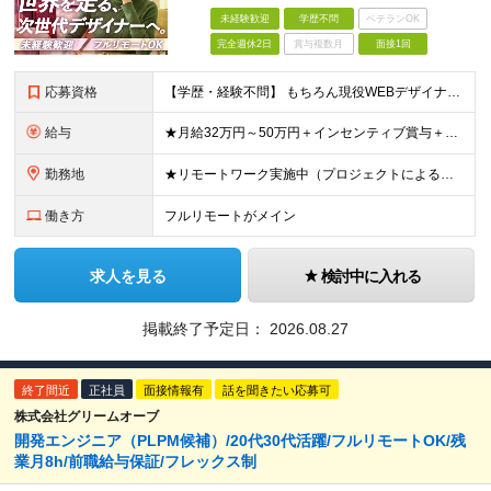
未経験歓迎
学歴不問
ベテランOK
完全週休2日
賞与複数月
面接1回
応募資格
【学歴・経験不問】 もちろん現役WEBデザイナーも大歓迎です！ ＊未経験者大歓迎！第二新卒歓迎/最短6ヶ月の充実研修/WEB面接可能＊ 「PCを触ったことがない・・・」 「スマホしか使ったことない
給与
★月給32万円～50万円＋インセンティブ賞与＋決算賞与★ （30時間の固定残業代、一律月54,750円を含む。超過分は支給） ※経験・スキルを考慮の上、決定 ※昇給：随時あり 【インセンティブについ
勤務地
★リモートワーク実施中（プロジェクトによる） ※一部フルリモートあり 【本社】 東京都千代田区五番町4-8 日立五番町ビル 5F 【その他勤務先】 ・北海道札幌市中央区大通東 ・宮城県仙台市青葉区
働き方
フルリモートがメイン
求人を見る
検討中に入れる
掲載終了予定日：
2026.08.27
終了間近
正社員
面接情報有
話を聞きたい応募可
株式会社グリームオーブ
開発エンジニア（PLPM候補）/20代30代活躍/フルリモートOK/残
業月8h/前職給与保証/フレックス制