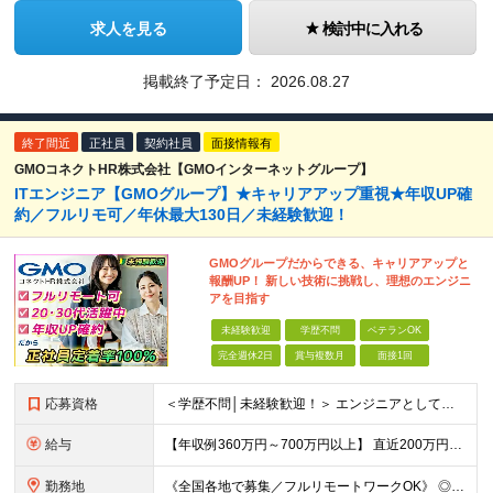
求人を見る
検討中に入れる
掲載終了予定日：
2026.08.27
終了間近
正社員
契約社員
面接情報有
GMOコネクトHR株式会社【GMOインターネットグループ】
ITエンジニア【GMOグループ】★キャリアアップ重視★年収UP確
約／フルリモ可／年休最大130日／未経験歓迎！
GMOグループだからできる、キャリアアップと
報酬UP！ 新しい技術に挑戦し、理想のエンジニ
アを目指す
未経験歓迎
学歴不問
ベテランOK
完全週休2日
賞与複数月
面接1回
応募資格
＜学歴不問│未経験歓迎！＞ エンジニアとしての実務経験をお持ちでない方も！ ◎未経験者も手厚くサポート！ └IT経験がなくても、研修制度や先輩エンジニアの支援が充実しており、ゼロからでも安心してチャ
給与
【年収例360万円～700万円以上】 直近200万円UPした例もあり！ ＜月給例＞ ・経験8年以上：月給54万円～＋決算賞与 ・経験5年以上：月給45万円～＋決算賞与 ・経験3年以上：月給35万円～
勤務地
《全国各地で募集／フルリモートワークOK》 ◎ご自宅から参画できるプロジェクトをご用意します！ ◎転居を伴う転勤はありません ※北海道から沖縄まで、全国各地にお住まいのエンジニアを歓迎！ ※職種・経