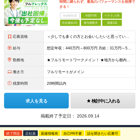
時間に縛られず、最高のパフォーマンスを発揮で
きる！
未経験歓迎
学歴不問
ベテランOK
完全週休2日
賞与複数月
面接1回
応募資格
＜少しでも多くの方とお会いしたいと思っています！＞ ◆学歴不問 ◆詳細設計〜結合テストの一連の工程を独力で完遂できる方 ◆オブジェクト指向型のプログラミング言語（Java、C#、Pythonなど）を1
給与
想定年収：440万円～800万円 月給：31万円～57万円+賞与年2回 ※経験、能力などを考慮の上、当社規定により決定いたします。 ※上記には固定残業代20時間分（4万円～7.5万円）を含む。超過分
勤務地
★フルリモートワークメイン！ ★地方から都内のプロジェクトに参画する社員も多数！ ★常駐の場合は直行・直帰OK ≪東京本社≫ 〒101-0041 東京都千代田区神田須田町二丁目19番地23 Daiw
働き方
フルリモートがメイン
残業時間
20時間以内
求人を見る
検討中に入れる
掲載終了予定日：
2026.09.14
終了間近
正社員
面接情報有
自己PR不要
話を聞きたい応募可