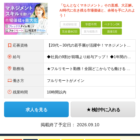
「なんとなくマネジメント」その直感、大正解。
AI時代に生き残る市場価値と、余裕を手に入れよ
う！
未経験歓迎
学歴不問
ベテランOK
完全週休2日
賞与複数月
面接1回
応募資格
【20代～30代の若手層が活躍中！マネジメント未経験歓迎】 ●エンジニアとしての実務経験を3年以上お持ちの方 （開発言語や担当フェーズは不問） ●学歴不問 ★「PLやPMにステップアップしたい」 「
給与
◆社員の9割が前職より給与アップ！ ◆1年間の昇給で月給2万～4万円UPも可能！ 月給450,000円～531,500円+賞与年2回 ※経験・スキルを考慮の上、優遇いたします ※残業代につきまして
勤務地
★フルリモート勤務！全国どこからでも働ける 【事業所】 東京都品川区西五反田2-24-4 THE CROSS GOTANDA 1F ＼一人にならない！帰属意識を感じながら働ける／ リモートでもメン
働き方
フルリモートがメイン
残業時間
10時間以内
求人を見る
検討中に入れる
掲載終了予定日：
2026.09.10