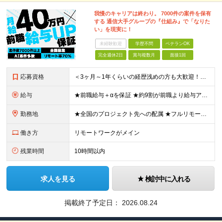
我慢のキャリアは終わり。 7000件の案件を保有
する 通信大手グループの『仕組み』で「なりた
い」を現実に！
未経験歓迎
学歴不問
ベテランOK
完全週休2日
賞与複数月
面接1回
応募資格
＜3ヶ月～1年くらいの経歴浅めの方も大歓迎！＞ ■学歴不問 ■何かしらの開発経験をお持ちの方 ■第二新卒OK ▼こんな方にピッタリです！▼ □スキルアップしたい方 □最先端技術を習得したい方 □AI
給与
★前職給与＋αを保証 ★約9割が前職より給与アップを実現 月給40万円以上＋各種手当＋賞与 ＜9割が年収アップを実現＞ 入社されたエンジニアの9割が前職よりも給与アップをしています！ 残り1割は前
勤務地
★全国のプロジェクト先への配属 ★フルリモートワーク案件あり ★転勤なし 勤務地はご希望を考慮し、決定します。 「自宅から近い場所が良い」といった要望もお聞かせください！ ＜配属エリア＞ ［東北］
働き方
リモートワークがメイン
残業時間
10時間以内
求人を見る
検討中に入れる
掲載終了予定日：
2026.08.24