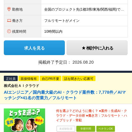
勤務地
全国のプロジェクト先(1都3県/東海/関西/福岡)での勤務となります。 ★全国から参画可能な案件あり！ ★リモートワーク・リモート併用・常駐案件すべてあり！ ★転居を伴う転勤はナシ ┗1人1人の働き
働き方
フルリモートがメイン
残業時間
10時間以内
求人を見る
検討中に入れる
掲載終了予定日：
2026.08.20
正社員
面接情報有
自己PR不要
話を聞きたい応募可
株式会社ＡＩクラウド
AIエンジニア／国内最大級のAI・クラウド案件数：7,778件／AIマ
ッチング×41名の営業力／フルリモート
何を選ぶ？どのように働く？ ■案件：生成AI・ク
ラウド・データ分析 ■働き方：フルリモート・ハ
イブリッド・常駐
未経験歓迎
学歴不問
ベテランOK