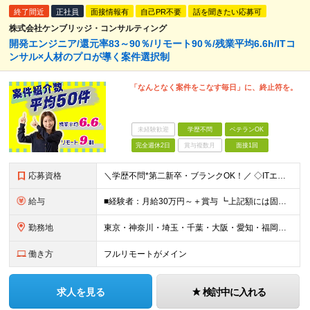
終了間近
正社員
面接情報有
自己PR不要
話を聞きたい応募可
株式会社ケンブリッジ・コンサルティング
開発エンジニア/還元率83～90％/リモート90％/残業平均6.6h/ITコ
ンサル×人材のプロが導く案件選択制
「なんとなく案件をこなす毎日」に、終止符を。
未経験歓迎
学歴不問
ベテランOK
完全週休2日
賞与複数月
面接1回
応募資格
＼学歴不問*第二新卒・ブランクOK！／ ◇ITエンジニアとして、1年以上の経験をお持ちの方 ※分野、プロジェクト規模は問いません。 ※未経験の方も意欲があればご応募いただけますが、条件面は異なる場合
給与
■経験者：月給30万円～＋賞与 ┗上記額には固定残業代（30時間分／5万7263円～）を含む。超過分は別途支給。 ■未経験者：月給21万円～ ┗残業代は別途支給。 ※試用期間6ヶ月（期間中の給与・待
勤務地
東京・神奈川・埼玉・千葉・大阪・愛知・福岡を中心に、全国のクライアント案件にて募集。 案件はすべて選択制なので、「自分に合った働き方」を実現できます。 なお、経験を積むことでご紹介できる案件の幅も広が
働き方
フルリモートがメイン
求人を見る
検討中に入れる