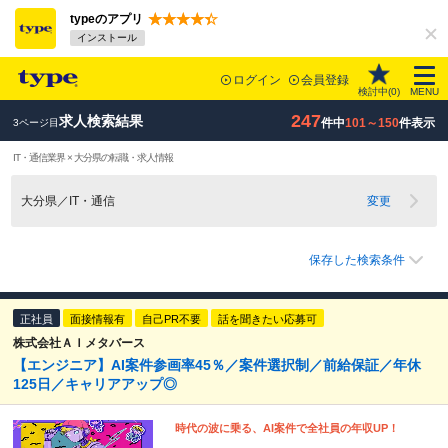
typeのアプリ
インストール
ログイン
会員登録
検討中(
0
)
MENU
247
求人検索結果
件中
101～150
件表示
3ページ目
IT・通信業界 × 大分県の転職・求人情報
大分県／IT・通信
変更
保存した検索条件
正社員
面接情報有
自己PR不要
話を聞きたい応募可
株式会社ＡＩメタバース
【エンジニア】AI案件参画率45％／案件選択制／前給保証／年休
125日／キャリアアップ◎
時代の波に乗る、AI案件で全社員の年収UP！