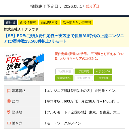
7
掲載終了予定日：
2026.08.17
残り
日
正社員
面接情報有
自己PR不要
話を聞きたい応募可
株式会社ＡＩクラウド
【SE】FDEに挑戦/要件定義〜実装まで担当/AI時代の上流エンジニ
アに/案件数23,500件以上/リモート
要件定義×実装×AI活用。 三刀流とも言える「FD
E」というキャリアの正体とは
未経験歓迎
学歴不問
ベテランOK
完全週休2日
賞与複数月
面接1回
応募資格
【エンジニア経験3年以上の方】 ※開発・インフラ・工程・言語一切不問 ※文理・学歴不問 【歓迎条件】 ◆Python実務経験がある方 ◆LLM・生成AIを使った開発経験がある方 ◆要件定義・顧客折衝
給与
【平均年収：603万円】 月給38万円～140万円＋諸手当（経験者） 【平均年収603万円】 ※案件の契約内容や昇給額などはすべて開示します。 ※経験や能力を考慮し決定します。 ※月給には固定残業
勤務地
【フルリモート／全国各地】 東京、名古屋、大阪、福岡を中心とした全国のプロジェクトにアサイン。 ※プロジェクトは完全選択制です。 ※フルリモート、ハイブリッド型、常駐案件から自由に選択可能です。 ※転
働き方
リモートワークがメイン