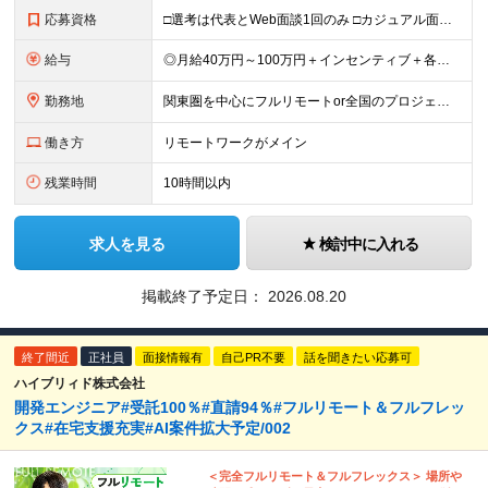
応募資格
□選考は代表とWeb面談1回のみ □カジュアル面談も大歓迎！ 【応募条件】 ◎ITエンジニアの開発の実務経験をお持ちの方 └言語・業界・ジャンル不問 └ブランクありOK！学歴不問 ＼ こんな思いを
給与
◎月給40万円～100万円＋インセンティブ＋各種手当 ・年収120万〜300万円UPの実績も！ ・平均年収UP率は1.1～1.3倍 ・案件単価100%公開 × 単価連動の給与制度 ・能力等を考慮の上、
勤務地
関東圏を中心にフルリモートor全国のプロジェクトも可 ◆リモート実施率80% ◆UIターン歓迎！転勤なし ※(変更の範囲)上記を除く当社関連勤務地 本社：東京都新宿区西新宿3-9-23 西新宿大和ビ
働き方
リモートワークがメイン
残業時間
10時間以内
求人を見る
検討中に入れる
掲載終了予定日：
2026.08.20
終了間近
正社員
面接情報有
自己PR不要
話を聞きたい応募可
ハイブリィド株式会社
開発エンジニア#受託100％#直請94％#フルリモート＆フルフレッ
クス#在宅支援充実#AI案件拡大予定/002
＜完全フルリモート＆フルフレックス＞ 場所や