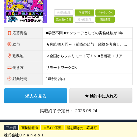
未経験歓迎
学歴不問
ベテランOK
完全週休2日
賞与複数月
面接1回
応募資格
■学歴不問 ■エンジニアとしての実務経験が1年以上ある方 └開発、インフラ、工程、言語は一切不問です ★「テスト、マニュアル作成、運用保守しか経験がない…」という方でもOK！ ★AI未経験ももちろんO
給与
★月給40万円～（前職の給与・経験を考慮し、前職以上の年収を保障します！） ※上記には固定残業代（30時間分／5万6000円～）を含みます ┗残業が少ない月（平均8時間程度）でも、30時間分全額を「
勤務地
＜全国からフルリモート可！＞ ■首都圏エリア（東京・神奈川・千葉・埼玉）・大阪・名古屋・福岡を中心とした全国各地のプロジェクト先に参画いただきます。 ※ご希望をお伺いした上で決定いたします ※転勤なし
働き方
リモートワークOK
残業時間
10時間以内
求人を見る
検討中に入れる
掲載終了予定日：
2026.08.24
正社員
面接情報有
自己PR不要
話を聞きたい応募可
株式会社Ｃｒａｎｅ＆Ｉ