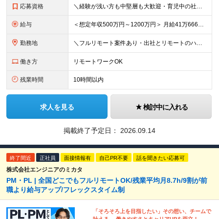
応募資格
＼経験が浅い方も中堅層も大歓迎・育児中の社員も活躍中／ ■学歴不問 ■開発エンジニアとしての経験2年以上 ■日本在住 ■日本語でのコミュニケーションが取れる方 ■外国籍の方はN1保有者 ★平均年齢3
給与
＜想定年収500万円～1200万円＞ 月給41万6666円～100万円+交通費+残業手当 ※残業代は別途全額支給します ※試用期間6ヶ月あり。給与以外の待遇の差異はありません ┗試用期間後に若干が給
勤務地
＼フルリモート案件あり・出社とリモートのハイブリッド勤務可能／ 【本社】東京都新宿区西新宿三丁目3番-13号西新宿水間ビル6階 ★ハイブリッド出社や出社メインでの勤務をご希望の方もぜひご応募ください
働き方
リモートワークOK
残業時間
10時間以内
求人を見る
検討中に入れる
掲載終了予定日：
2026.09.14
終了間近
正社員
面接情報有
自己PR不要
話を聞きたい応募可
株式会社エンジニアのミカタ
PM・PL | 全国どこでもフルリモートOK/残業平均月8.7h/9割が前
職より給与アップ/フレックスタイム制
「そろそろ上を目指したい」その想い、チームで