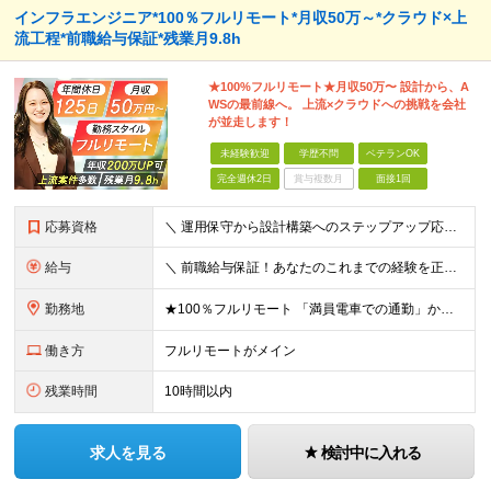
インフラエンジニア*100％フルリモート*月収50万～*クラウド×上
流工程*前職給与保証*残業月9.8h
★100%フルリモート★月収50万〜 設計から、A
WSの最前線へ。 上流×クラウドへの挑戦を会社
が並走します！
未経験歓迎
学歴不問
ベテランOK
完全週休2日
賞与複数月
面接1回
応募資格
＼ 運用保守から設計構築へのステップアップ応援！ ／ ★学歴・分野不問（運用保守経験のみでも歓迎） ★「設計・構築に挑戦したい」「市場価値を高めたい」という意欲を重視！ ┗豊富な案件（SIer直下など
給与
＼ 前職給与保証！あなたのこれまでの経験を正当評価 ／ ★月収50万円～スタート！【年俸600万～1,162万8,000円（12分割）】 ――「頑張りが給与に直結しない…」そんな不満とは無縁の環境で
勤務地
★100％フルリモート 「満員電車での通勤」から卒業できます！ ★転勤なし 【本社】 東京都新宿区神楽坂1-2 研究社英語センタービル3階 本社またはプロジェクト先にて勤務いただきます！ ※プロジ
働き方
フルリモートがメイン
残業時間
10時間以内
求人を見る
検討中に入れる