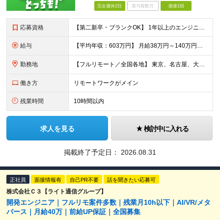
完全週休2日
賞与複数月
面接1回
応募資格
【第二新卒・ブランクOK】 1年以上のエンジニア経験がある方(開発・インフラ・工程・言語一切不問） 文理・学歴不問 【三上さんの事例】 転職前 AWS案件を希望していましたが、資格や評価軸が不明確で
給与
【平均年収：603万円】 月給38万円～140万円＋諸手当（経験者） 【平均年収603万円】 ※案件の契約内容や昇給額などはすべて開示します。 ※経験や能力を考慮し決定します。 ※月給には固定残業
勤務地
【フルリモート／全国各地】 東京、名古屋、大阪、福岡を中心とした全国のプロジェクトにアサイン。 ※プロジェクトは完全選択制です。 ※フルリモート、ハイブリッド型、常駐案件から自由に選択可能です。 ※転
働き方
リモートワークがメイン
残業時間
10時間以内
求人を見る
検討中に入れる
掲載終了予定日：
2026.08.31
正社員
面接情報有
自己PR不要
話を聞きたい応募可
株式会社Ｃ３【ライト通信グループ】
開発エンジニア｜フルリモ案件多数｜残業月10h以下｜AI/VR/メタ
バース｜月給40万｜前給UP保証｜全国募集