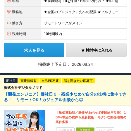
給与
★前職給与＋αを保証×月給40万円以上 ★約9割が前職より給与アップを実現 月給40万円以上＋各種手当＋賞与 ＜9割が年収アップを実現＞ 入社されたエンジニアの9割が前職よりも給与アップをしていま
勤務地
★全国のプロジェクト先への配属 ★フルリモートワーク案件あり ★転勤なし 勤務地はご希望を考慮し、決定します。 「自宅から近い場所が良い」といった要望もお聞かせください！ ＜配属エリア＞ ［東北］
働き方
リモートワークがメイン
残業時間
10時間以内
求人を見る
検討中に入れる
掲載終了予定日：
2026.08.24
正社員
面接情報有
自己PR不要
話を聞きたい応募可
株式会社デジタルノマド
【開発エンジニア】帰社日０・残業少なめで自分の技術に集中でき
る！｜リモートOK / カジュアル面談から◎
【単価連動制／単価が上がれば即日給与反映】 1
00%希望の案件＆最新技術・モダンな開発環境の
案件多数！
未経験歓迎
学歴不問
ベテランOK