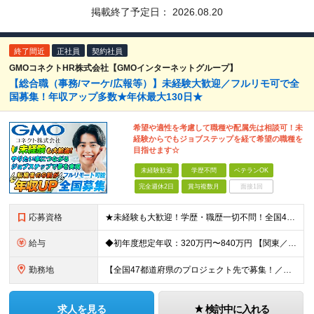
掲載終了予定日：
2026.08.20
終了間近
正社員
契約社員
GMOコネクトHR株式会社【GMOインターネットグループ】
【総合職（事務/マーケ/広報等）】未経験大歓迎／フルリモ可で全
国募集！年収アップ多数★年休最大130日★
希望や適性を考慮して職種や配属先は相談可！未
経験からでもジョブステップを経て希望の職種を
目指せます☆
未経験歓迎
学歴不問
ベテランOK
完全週休2日
賞与複数月
面接1回
応募資格
★未経験も大歓迎！学歴・職歴一切不問！全国47都道府県から理想の働き方を手に入れたい方を大募集！ 具体的には… ■職種・業界未経験でも大丈夫！ゼロからスタートを応援！ ■第二新卒の方も大歓迎！新たな
給与
◆初年度想定年収：320万円〜840万円 【関東／一都三県】月給24万円〜70万円 【関西・東海地方】月給23万円〜65万円 【その他の地方等】月給22万円〜60万円 ※ご経験・スキル・前職給与などを
勤務地
【全国47都道府県のプロジェクト先で募集！／転居を伴う転勤なし】 ★自宅から通勤圏内で配属します。 ■首都圏／東京、神奈川、埼玉、千葉 ■関東／茨城、栃木、群馬、山梨 ■関西／大阪、兵庫、京都、奈良
求人を見る
検討中に入れる