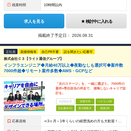
残業時間
10時間以内
求人を見る
検討中に入れる
掲載終了予定日：
2026.08.31
正社員
面接情報有
自己PR不要
話を聞きたい応募可
株式会社Ｃ３【ライト通信グループ】
インフラエンジニア◆月給40万以上◆夜勤なしも選択可◆案件数
7000件超◆リモート案件多数◆AWS・GCPなど
「次のステージ」を、一緒に選ぼう。 7000件の
案件×専任担当の伴走で、 後悔しないキャリア設
計を。
未経験歓迎
学歴不問
ベテランOK
完全週休2日
賞与複数月
面接1回
応募資格
≪3ヶ月～1年くらいの経歴浅めの方も大歓迎！≫ ★設計・構築から運用・保守まで、フェーズ不問で歓迎します！ ■インフラエンジニアとして何かしらの経験をお持ちの方（工程不問） ■第二新卒・ブランクOK