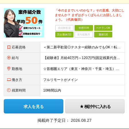
「今のままでいいのかな？」その直感、大切にし
ませんか？ まずはざっくばらんにお話ししまし
ょう。（代表/飯田）
未経験歓迎
学歴不問
ベテランOK
完全週休2日
賞与複数月
面接1回
応募資格
＜第二新卒歓迎◎テスター経験のみでもOK！転職回数不問＞ ■学歴不問 ■ブランクOK ■エンジニアとしての実務経験が1年以上ある方 └開発、インフラ、工程、言語は一切不問！ ※未経験も若干名募集して
給与
【経験者】月給40万円～120万円(固定残業代含む)+各種手当 ★前職給与の総収入額を100％保証｜還元率84％〜100％ ★20代の平均年収570万円 ※月給には、みなし残業手当(月30時間／5万
勤務地
☆首都圏エリア（東京・神奈川・千葉・埼玉）・名古屋・大阪・福岡を中心とした全国各地のプロジェクト先に参画いただきます。 ※希望をヒアリングした上で決定します ☆全国各地からフルリモートOK 【本社】
働き方
フルリモートがメイン
残業時間
10時間以内
求人を見る
検討中に入れる
掲載終了予定日：
2026.08.27