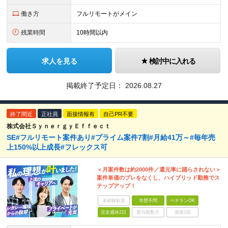
働き方
フルリモートがメイン
残業時間
10時間以内
求人を見る
検討中に入れる
掲載終了予定日：
2026.08.27
終了間近
正社員
面接情報有
自己PR不要
株式会社ＳｙｎｅｒｇｙＥｆｆｅｃｔ
SE#フルリモート案件あり#プライム案件7割#月給41万～#毎年売
上150%以上成長#フレックス可
＜月案件数は約2000件／還元率に踊らされない＞
案件単価のブレをなくし、ハイブリッド勤務でス
テップアップ！
未経験歓迎
学歴不問
ベテランOK
完全週休2日
賞与複数月
面接1回