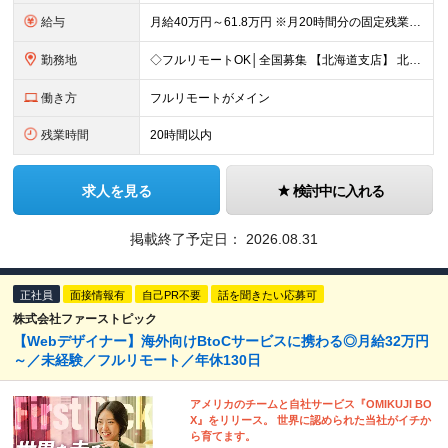
給与
月給40万円～61.8万円 ※月20時間分の固定残業代（58,000円～）を含む。超過時間分を別途支給 ※年齢、経験、スキル、前職給与などを考慮のうえ、決定いたします。 ※試用期間6ヶ月あり。期間中
勤務地
◇フルリモートOK│全国募集 【北海道支店】 北海道札幌市中央区南一条西2丁目5番地 ※(変更の範囲)上記を除く当社関連勤務地 ※通勤不要
働き方
フルリモートがメイン
残業時間
20時間以内
求人を見る
検討中に入れる
掲載終了予定日：
2026.08.31
正社員
面接情報有
自己PR不要
話を聞きたい応募可
株式会社ファーストピック
【Webデザイナー】海外向けBtoCサービスに携わる◎月給32万円
～／未経験／フルリモート／年休130日
アメリカのチームと自社サービス『OMIKUJI BO
X』をリリース。 世界に認められた当社がイチか
ら育てます。