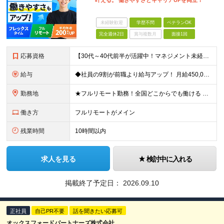
叶える。 働きやすさとキャリアUPを両立！
未経験歓迎
学歴不問
ベテランOK
完全週休2日
賞与複数月
面接1回
応募資格
【30代～40代前半が活躍中！マネジメント未経験歓迎】 ●エンジニアとしての実務経験を3年以上お持ちの方 （開発言語や担当フェーズは不問） ●学歴不問 ★「PLやPMにステップアップしたい」 「後輩
給与
◆社員の9割が前職より給与アップ！ 月給450,000円～531,500円+賞与＋インセンティブ ※経験・スキルを考慮の上、優遇いたします ※残業代につきましては、面接時にご説明させていただきます
勤務地
★フルリモート勤務！全国どこからでも働ける ＼一人にならない！帰属意識を感じながら働ける／ リモートでもメンバー間のやり取りをスムーズに行えるように、 当社ではLINEグループを導入。活発なコミュニ
働き方
フルリモートがメイン
残業時間
10時間以内
求人を見る
検討中に入れる
掲載終了予定日：
2026.09.10
正社員
自己PR不要
話を聞きたい応募可
オックスフォードパートナーズ株式会社