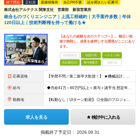
終了間近
正社員
面接情報有
自己PR不要
話を聞きたい応募可
株式会社アルテクス 関東支社 営業部 新宿営業所
統合ものづくりエンジニア｜上流工程確約｜大手案件多数｜年休
120日以上｜技術判断権を持って働ける★
【あなたの経験を次のステップへ】。 幅広い領
域で挑戦し、成長を後押しする環境がここにあり
ます。
未経験歓迎
学歴不問
ベテランOK
完全週休2日
賞与複数月
面接1回
応募資格
【学歴不問／第二新卒大歓迎！】 ★機械設計、電気設計、制御（組込・FA制御など）のいずれかに関する一連の工程経験をお持ちの方（実務年数やブランクは問いません） 〜「完全にマネジメントができる方」だけ
給与
◆月給41万～60万円以上＋賞与＋諸手当 想定年収500万円～700万円 ※経験や能力を考慮して優遇します ※残業代は別途全額支給します ※試用期間3ヶ月（期間中も待遇・条件に差異はございません）
勤務地
【転勤なし｜UIターン歓迎】 ◎全国のプロジェクト先へ配属 ※配属先は希望を考慮します ※お任せする業務の状況により転居を伴う就業の可能性はありますが、その際は希望を考慮します ◆本社 福岡県
求人を見る
検討中に入れる
掲載終了予定日：
2026.08.31