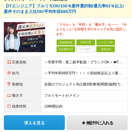
【ITエンジニア】フルリモOK/100％案件選択制/還元率83％以上/
案件そのまま入社OK/平均年収689万円
「スキル」も「年収」も「働き方」も――。 “今
よりもっと”を目指す方のキャリアを共に設計し
ます。
未経験歓迎
学歴不問
ベテランOK
完全週休2日
賞与複数月
面接1回
応募資格
＜学歴不問・第二新卒歓迎・ブランクOK＞ ■ITシステム／インフラの開発・運用・保守いずれかの工程に携わった経験がある方 ┗ITエンジニアとして、1年以上活躍されている方を想定しています。 ┗分野、
給与
＜平均年収689万円！！＞ ☆前給保証以上☆案件待機期間も給与保証あり☆ 月給40万円～120万円（固定残業代含む） ※経験や能力を考慮し決定します ※試用期間6カ月あり。条件や待遇に差異はありませ
勤務地
全国のプロジェクト先(1都3県/東海/関西/福岡)での勤務となります。 ★全国から参画可能な案件あり！ ★リモートワーク・リモート併用・常駐案件すべてあり！ ★転居を伴う転勤はナシ ┗1人1人の働き
働き方
フルリモートがメイン
残業時間
10時間以内
求人を見る
検討中に入れる