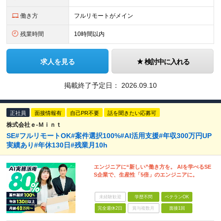
働き方
フルリモートがメイン
残業時間
10時間以内
求人を見る
検討中に入れる
掲載終了予定日：
2026.09.10
正社員
面接情報有
自己PR不要
話を聞きたい応募可
株式会社ｅ‐Ｍｉｎｔ
SE#フルリモートOK#案件選択100%#AI活用支援#年収300万円UP
実績あり#年休130日#残業月10h
エンジニアに“新しい”働き方を。 AIを学べるSE
S企業で、生産性「5倍」のエンジニアに。
未経験歓迎
学歴不問
ベテランOK
完全週休2日
賞与複数月
面接1回