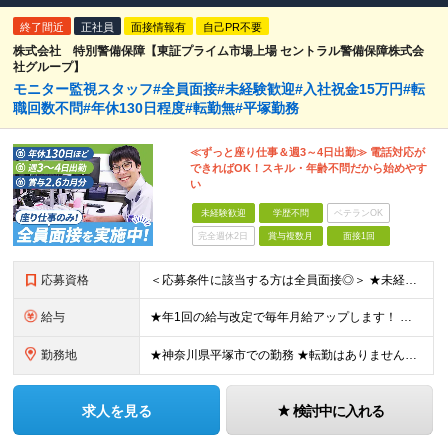
終了間近
正社員
面接情報有
自己PR不要
株式会社 特別警備保障【東証プライム市場上場 セントラル警備保障株式会
社グループ】
モニター監視スタッフ#全員面接#未経験歓迎#入社祝金15万円#転
職回数不問#年休130日程度#転勤無#平塚勤務
≪ずっと座り仕事＆週3～4日出勤≫ 電話対応が
できればOK！スキル・年齢不問だから始めやす
い
未経験歓迎
学歴不問
ベテランOK
完全週休2日
賞与複数月
面接1回
応募資格
＜応募条件に該当する方は全員面接◎＞ ★未経験・第二新卒大歓迎！ ★社会人＆正社員デビューを実現できます！ ◆学歴不問 ◆65歳未満の方（定年年齢を上限とするため） ◆転職回数・ブランク不問 ≪人
給与
★年1回の給与改定で毎年月給アップします！ ★家族・夜勤・深夜・健診など多彩な各種手当をご用意！ 月給22万1,000円～23万6,000円＋残業手当＋その他手当 ※上記は最低保証額です。年1回の給
勤務地
★神奈川県平塚市での勤務 ★転勤はありません！ ★車・バイク通勤OK ≪本社≫ 神奈川県平塚市四之宮2-14-52 (変更の範囲)上記を除く当社関連勤務地
求人を見る
検討中に入れる