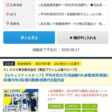
応募資格
＼全員面接実施中！20代30代活躍中／ ◆完全未経験歓迎 ◆学歴不問 経歴や学歴は一切不問！「やってみたい！」という意欲をお持ちの方を歓迎しています！ ＜こんな方をお待ちしております！＞ ◎今の労
給与
＼平均年収850万円！未経験9割でもしっかり収入UP！／ 【平均月収35万円＋高還元賞与あり】 月給27万円～35万円＋賞与年3回＋各種インセンティブ ※固定残業代（月42時間分・6万5000円
勤務地
＼名古屋にて積極採用中！その他2店舗あり・転勤なし◎／ 雇用元は当社となりますが、 株式会社アップテンポにて勤務いただきます！ ★各店舗、当社の社員が10名ほど活躍しています◎ ＜名古屋支店＞ 愛
求人を見る
検討中に入れる
掲載終了予定日：
2026.08.17
正社員
面接情報有
自己PR不要
話を聞きたい応募可
ＡＬＳＯＫ東京株式会社【東証プライム上場グループ】
【セキュリティスタッフ】平均月収35万/未経験OK/多数採用/面接1
回/賞与年2回/屋内勤務/残業代全額支給
＼社宅制度で、月2.5万円で都内に住める！／ Ａ
ＬＳＯＫグループで、ゆとりある生活を叶えませ
んか？
未経験歓迎
学歴不問
ベテランOK