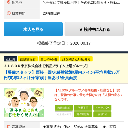
勤務地
＼千葉にて積極採用中！その他2店舗あり・転勤なし◎／ 雇用元は当社となりますが、 株式会社アップテンポにて勤務いただきます！ ★各店舗、当社の社員が10名ほど活躍しています◎ ＜千葉支店＞ ←積
残業時間
20時間以内
求人を見る
検討中に入れる
掲載終了予定日：
2026.08.17
正社員
面接情報有
自己PR不要
話を聞きたい応募可
ＡＬＳＯＫ東京株式会社【東証プライム上場グループ】
【警備スタッフ】面接一回/未経験歓迎/屋内メイン/平均月収35万
円/賞与3.3ヶ月分/家族手当あり/全員面接
【ALSOKグループ／都内勤務・転勤なし】 実
は、警備の仕事で最も大切なのは「人柄の良さ」
なんです。
未経験歓迎
学歴不問
ベテランOK
完全週休2日
賞与複数月
面接1回
応募資格
★事業拡大に伴い、50名の大型募集！ ★ご家庭をお持ちの方も歓迎です ※18歳以上の方（警備業法第14条の警備業務のため） ※学歴不問 ≪こんな方をお待ちしています！≫ ・家族に喜ばれる転職をしたい