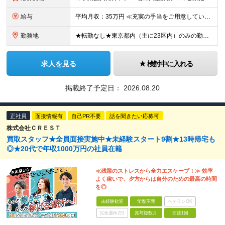
給与
平均月収：35万円 ≪充実の手当をご用意しています！≫ ★扶養家族手当 ┗配偶者：月1万8000円 ┗60歳以上の親：月2000円／人 ┗子一人：月5000円 ※二人以上の場合は6000円／人 ★資
勤務地
★転勤なし★東京都内（主に23区内）のみの勤務★勤務地は希望を考慮 丸の内／有楽町／新宿／六本木／虎ノ門／押上などの各施設 ※駅チカや駅直結の勤務先がほとんど！ 【本社】東京都千代田区大手町1-3
求人を見る
検討中に入れる
掲載終了予定日：
2026.08.20
正社員
面接情報有
自己PR不要
話を聞きたい応募可
株式会社ＣＲＥＳＴ
買取スタッフ★全員面接実施中★未経験スタート9割★13時帰宅も
◎★20代で年収1000万円の社員在籍
≪残業のストレスから全力エスケープ！≫ 効率
よく稼いで、夕方からは自分のための最高の時間
を◎
未経験歓迎
学歴不問
ベテランOK
完全週休2日
賞与複数月
面接1回