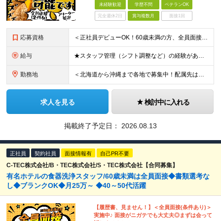
未経験歓迎
学歴不問
ベテランOK
完全週休2日
賞与複数月
面接1回
応募資格
＜正社員デビューOK！60歳未満の方、全員面接＞ ◆学歴・経歴不問 ◆転職回数が多くてもOK ◆未経験／第二新卒OK ◆ブランクありOK ◆60歳未満の方（※定年年齢を上限として募集するため） ☆普
給与
★スタッフ管理（シフト調整など）の経験があれば【月給28万円以上】 ★賞与支給実績：基本給の2ヶ月分～3ヶ月分 ＝＝ライフスタイルに合わせて働き方を選べます＝＝ ■正社員 ＜未経験者＞月給25万円(
勤務地
＜北海道から沖縄まで各地で募集中！配属先は希望に合わせて決定します＞ ■北海道 ・パーク ハイアット ニセコ HANAZONO ★住み込み可 北海道虻田郡倶知安町字岩尾別328-47 ・インターコン
求人を見る
検討中に入れる
掲載終了予定日：
2026.08.13
正社員
契約社員
面接情報有
自己PR不要
C-TEC株式会社/B・TEC株式会社/S・TEC株式会社【合同募集】
有名ホテルの食器洗浄スタッフ/60歳未満は全員面接◆書類選考な
し◆ブランクOK◆月25万～ ◆40～50代活躍
【履歴書、見ません！】＜全員面接(条件あり)＞
実施中♪ 面接がニガテでも大丈夫◎まずは会って