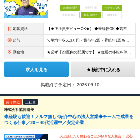
未経験歓迎
学歴不問
ベテランOK
完全週休2日
賞与複数月
面接1回
応募資格
【★正社員デビューOK★】 ◆未経験OK ◆高卒以上 ＼こんな方はぜひご応募ください／ ◆正社員として、安定した収入を得たい ◆未経験でも安心できるフォロー体制がほしい ◆23区内での勤務で、腰を据
給与
＼平均年収613万円・賞与年2回・昇給年1回あり／ 月給31万5,000円～41万4,000円＋賞与年2回 【月給に加えた各種手当も充実！】 ■交通費支給（月10万円まで） ■家族手当（詳細待遇欄参
勤務地
★必ず【23区内の配属です】 ★住居の移転を伴う転勤なし ★通勤2時間以上は社宅OK※要相談 ＜警備する場所の一例＞ ・衆議院議員会館（国会議事堂前） ・エビススバルビル（恵比寿） ・京王プラザホテ
求人を見る
検討中に入れる
掲載終了予定日：
2026.09.10
終了間近
正社員
株式会社協同清美
未経験も歓迎！ノルマ無し×紹介中心の法人営業◆チームで成果を
つくる仕事／20～40代活躍中／安定企業
人と話したり関わることが好きな人集合！ 安心