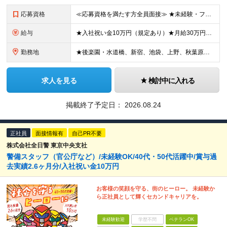
応募資格
≪応募資格を満たす方全員面接≫ ★未経験・フリーターからの正社員デビューもOK（40代～60代活躍中） ★第二新卒OK 今までの経歴や転職回数は不問！ 「誠実に対応できる」「真面目にコツコツ頑張れる」
給与
★入社祝い金10万円（規定あり）★月給30万円以上も可能/賞与年2回（2025年度実績例：2.6ヶ月分） 月給21万2250円～37万円+賞与年2回 ※経験・能力を考慮の上、当社規定により決定します
勤務地
★後楽園・水道橋、新宿、池袋、上野、秋葉原、錦糸町、霞が関、白金高輪、吉祥寺、永田町、小川など複数勤務地で募集 ★東京ドームで積極採用中 東京ドームを始め、勤務地はご希望を考慮の上、決定いたします。
求人を見る
検討中に入れる
掲載終了予定日：
2026.08.24
正社員
面接情報有
自己PR不要
株式会社全日警 東京中央支社
警備スタッフ（官公庁など）/未経験OK/40代・50代活躍中/賞与過
去実績2.6ヶ月分/入社祝い金10万円
お客様の笑顔を守る、街のヒーロー。 未経験か
ら正社員として輝くセカンドキャリアを。
未経験歓迎
学歴不問
ベテランOK