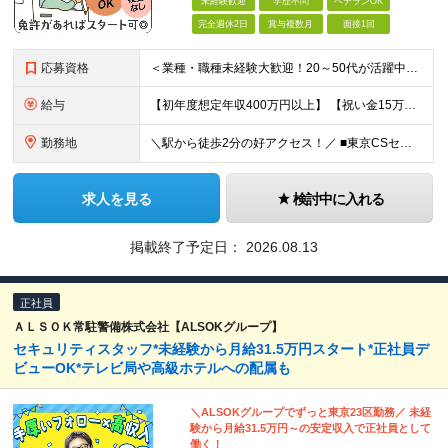
未経験歓迎
学歴不問
ベテランOK
完全週休2日
賞与複数月
面接1回
応募資格
＜業種・職種未経験大歓迎！20～50代が活躍中！＞ ◆学歴不問 ◆要準中型免許（平成29年3月11日以前に取得の普通免許でもOK ※AT限定可） ※免許がない方も一度面接でご相談ください！ ◇正社
給与
【初年度想定年収400万円以上】 【祝い金15万円支給中！】 ◆月給24万2,010円～48万5,904円（正社員モデル賃金）＋残業代＋確定拠出年金（会社型）等 ◆日給10,720円以上（※契約社員/
勤務地
＼駅から徒歩2分の好アクセス！／ ■東京CSセンター：東京都江東区有明1-3-5 ※(変更の範囲)上記を除く当社関連勤務地
求人を見る
検討中に入れる
掲載終了予定日：
2026.08.13
正社員
ＡＬＳＯＫ常駐警備株式会社【ALSOKグループ】
セキュリティスタッフ*未経験から月給31.5万円スタート*正社員デ
ビューOK*テレビ局や高級ホテルへの配属も
＼ALSOKグループでずっと東京23区勤務／ 未経
験から月給31.5万円～の安定収入で正社員として
働く！