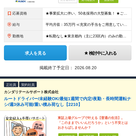
完全週休2日
賞与複数月
面接1回
応募資格
★事業拡大に伴い、50名採用の大型募集！ ★ご家庭をお持ちの方も歓迎です ★研修をご用意しているため、未経験の方も歓迎します ※18歳以上の方（警備業法第14条の警備業務のため） ※学歴不問 ≪こん
給与
平均月収：35万円 ≪充実の手当をご用意しています！≫ ★扶養家族手当 ┗配偶者：月1万8000円 ┗60歳以上の親：月2000円／人 ┗子一人：月5000円 ※二人以上の場合は6000円／人 ★資
勤務地
★転勤なし★東京都内（主に23区内）のみの勤務★勤務地は希望を考慮 丸の内／有楽町／新宿／六本木／虎ノ門／押上などの各施設 ※駅チカや駅直結の勤務先がほとんど！ 【本社】東京都千代田区大手町1-3
求人を見る
検討中に入れる
掲載終了予定日：
2026.08.20
正社員
契約社員
カンダリテールサポート株式会社
ルートドライバー/未経験OK/最短1週間で内定/夜勤・長時間運転ナ
シ/週3休み可能/重い積み荷なし【2210】
東証上場グループで叶える【普通の生活】。
「このままでいいんだろうか」という不安とは
おさらばしませんか？