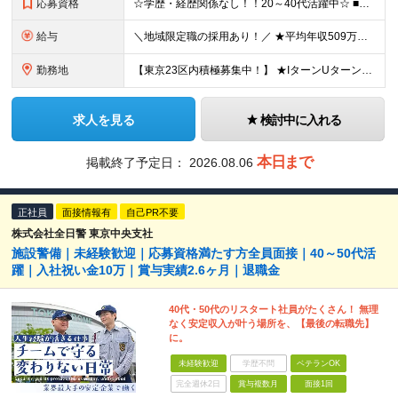
応募資格
☆学歴・経歴関係なし！！20～40代活躍中☆ ■学歴不問 ■18歳以上の方(警備業法14条の警備業務のため) ■60歳未満の方（定年が60歳のため） ★こんな方にピッタリです★ ◎上場企業で腰を据え
給与
＼地域限定職の採用あり！／ ★平均年収509万円 ★入社半年経過後、入社祝金10万円を支給！ ★警務職手当など各種手当充実 ◇東京/神奈川 月給23万5000円以上（各種手当含む）＋賞与年2回（昨年
勤務地
【東京23区内積極募集中！】 ★IターンUターン奨励 東京都、神奈川県、千葉県、愛知県、静岡県、滋賀県、京都府、大阪府、兵庫県にある いずれかの契約警備先で勤務していただきます。 ※希望及び適正を考慮
求人を見る
検討中に入れる
本日まで
掲載終了予定日：
2026.08.06
正社員
面接情報有
自己PR不要
株式会社全日警 東京中央支社
施設警備｜未経験歓迎｜応募資格満たす方全員面接｜40～50代活
躍｜入社祝い金10万｜賞与実績2.6ヶ月｜退職金
40代・50代のリスタート社員がたくさん！ 無理
なく安定収入が叶う場所を、【最後の転職先】
に。
未経験歓迎
学歴不問
ベテランOK
完全週休2日
賞与複数月
面接1回