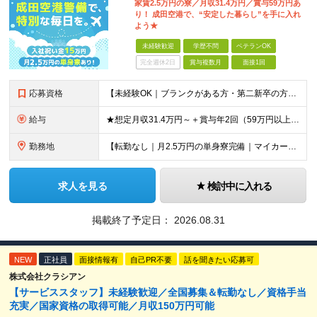
家賃2.5万円の寮／月収31.4万円／賞与59万円あ
り！ 成田空港で、“安定した暮らし”を手に入れ
よう★
未経験歓迎
学歴不問
ベテランOK
完全週休2日
賞与複数月
面接1回
応募資格
【未経験OK｜ブランクがある方・第二新卒の方・正社員が初めての方も歓迎！】 ★応募資格を満たす方は面接確約！ ★20代・30代の若手スタッフも多数活躍中！ ◎58歳以下の方（長期のキャリア形成を図る
給与
★想定月収31.4万円～＋賞与年2回（59万円以上） ★入社お祝い金15万円支給 ★水道+光熱費無料の家賃がリーズナブルな社員寮(単身寮)あり！ ★住宅手当&家族手当あり 月給24万5000円以上(
勤務地
【転勤なし｜月2.5万円の単身寮完備｜マイカー・バイク通勤OK】 成田空港または空港関連施設での勤務となります。 お住まいや希望を考慮し、千葉市美浜区・四街道市への配属となる場合もあります。 【本社
求人を見る
検討中に入れる
掲載終了予定日：
2026.08.31
NEW
正社員
面接情報有
自己PR不要
話を聞きたい応募可
株式会社クラシアン
【サービススタッフ】未経験歓迎／全国募集＆転勤なし／資格手当
充実／国家資格の取得可能／月収150万円可能