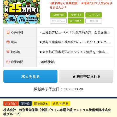
5歳未満なら全員面接】 ★掃除だけで人生安定さ
せませんか？
未経験歓迎
学歴不問
ベテランOK
完全週休2日
賞与複数月
面接1回
応募資格
＜正社員デビューOK！65歳未満の方、全員面接＞ ◆学歴・経歴不問 ◆転職回数が多くてもOK ◆未経験／第二新卒OK ◆ブランクありOK ◆65歳未満の方（※定年年齢を上限として募集するため） ★黙
給与
★賞与支給実績：基本給の2～3ヶ月分！ ★スタッフ管理（シフト調整など）の経験があれば【月給28万円以上】 ＝＝ライフスタイルに合わせて働き方を選べます＝＝ ■正社員 ＜未経験者＞月給25万円～35
勤務地
★東京都町田市周辺のマンション清掃をご担当いただきます！ 【B・TEC株式会社／町田事業部】 東京都町田市南町田3-32-50 ※雇用先はB・TEC株式会社です ※(変更の範囲)上記を除く当社関連
残業時間
10時間以内
求人を見る
検討中に入れる
掲載終了予定日：
2026.08.20
終了間近
正社員
面接情報有
自己PR不要
株式会社 特別警備保障【東証プライム市場上場 セントラル警備保障株式会
社グループ】