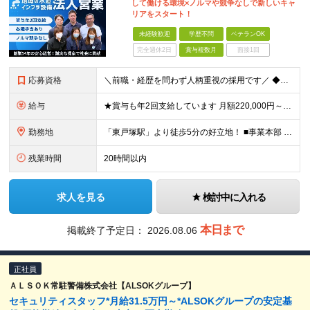
して働ける環境×ノルマや競争なしで新しいキャ
リアをスタート！
未経験歓迎
学歴不問
ベテランOK
完全週休2日
賞与複数月
面接1回
応募資格
＼前職・経歴を問わず人柄重視の採用です／ ◆学歴不問 ◆未経験OK ◆普通自動車免許（AT限定可） ※免許をお持ちでない方もご相談ください！ 《こんな方を歓迎します》 ◎第二新卒・フリーターの方 ◎
給与
★賞与も年2回支給しています 月額220,000円～＋賞与年2回 ※経験・年齢を考慮の上決定します ※残業代は別途全額支給します ※3ヶ月の試用期間あり ┗期間中の給与・雇用形態・その他の待遇は
勤務地
「東戸塚駅」より徒歩5分の好立地！ ■事業本部 神奈川県横浜市戸塚区川上町87-4 N&F1ビル4階 ※(変更の範囲)上記を除く当社関連勤務地
残業時間
20時間以内
求人を見る
検討中に入れる
本日まで
掲載終了予定日：
2026.08.06
正社員
ＡＬＳＯＫ常駐警備株式会社【ALSOKグループ】
セキュリティスタッフ*月給31.5万円～*ALSOKグループの安定基