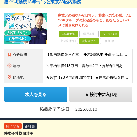
盤*平均勤続18年*ずっと東京23区内勤務
家族との穏やかな日常と、将来への安心感。 AL
SOKグループの安定感のもと、あなたらしいペー
スで働き続けられる
未経験歓迎
学歴不問
ベテランOK
完全週休2日
賞与複数月
面接1回
応募資格
【都内勤務をお約束】 ◆未経験OK ◆高卒以上 ＼こんな方はぜひご応募ください／ ◆23区内での配属で、東京で腰を据えて働きたい ◆未経験でも安心できるフォロー体制がほしい ◆家族手当や年2回の賞与
給与
＼平均年収613万円・賞与年2回・昇給年1回あり／ 月給31万5,000円～41万4,000円＋賞与年2回 【月給に加えた各種手当も充実！】 ■交通費支給（月10万円まで） ■家族手当（詳細待遇欄参
勤務地
★必ず【23区内の配属です】 ★住居の移転を伴う転勤なし ★通勤2時間以上は社宅OK※要相談 ＜警備する場所の一例＞ ・衆議院議員会館（国会議事堂前） ・エビススバルビル（恵比寿） ・京王プラザホテ
求人を見る
検討中に入れる
掲載終了予定日：
2026.09.10
終了間近
正社員
株式会社協同清美