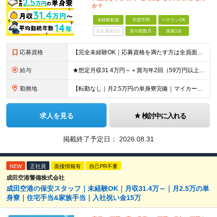
か？
未経験歓迎
学歴不問
ベテランOK
完全週休2日
賞与複数月
面接1回
応募資格
【完全未経験OK｜応募資格を満たす方は全員面接！】 ◎学歴不問／前職不問／転職回数不問 ◎自動車免許・英語力なども一切不問 ◎58歳以下の方（長期のキャリア形成を図るため） ブランクがある方、正社員
給与
★想定月収31.4万円～＋賞与年2回（59万円以上） ★入社お祝い金15万円支給 ★水道+光熱費無料の家賃がリーズナブルな社員寮(単身寮)あり！ 月給24万5000円以上(基本給21万1000円＋業
勤務地
【転勤なし｜月2.5万円の単身寮完備｜マイカー・バイク通勤OK】 成田空港または空港関連施設での勤務となります。 お住まいや希望を考慮し、千葉市美浜区・四街道市への配属となる場合もあります。 【本社
求人を見る
検討中に入れる
掲載終了予定日：
2026.08.31
NEW
正社員
面接情報有
自己PR不要
成田空港警備株式会社
成田空港の保安スタッフ｜未経験OK｜月収31.4万～｜月2.5万の単
身寮｜住宅手当&家族手当｜入社祝い金15万