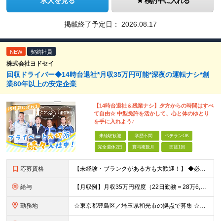
求人を見る
検討中に入れる
掲載終了予定日：
2026.08.17
NEW
契約社員
株式会社ヨドセイ
回収ドライバー◆14時台退社*月収35万円可能*深夜の運転ナシ*創
業80年以上の安定企業
【14時台退社＆残業ナシ】夕方からの時間はすべ
て自由☆ 中型免許を活かして、心と体のゆとり
を手に入れよう♪
未経験歓迎
学歴不問
ベテランOK
完全週休2日
賞与複数月
面接1回
応募資格
【未経験・ブランクがある方も大歓迎！】 ◆必須条件：準中型免許以上をお持ちの方 ※学歴・年齢・性別・職歴はいっさい不問です！ ★こんな方にピッタリ★ ・毎日決まった時間に帰ってプライベートを楽しみた
給与
【月収例】月収35万円程度（22日勤務＝28万6,000円＋各種手当） ★年収460万円の先輩も活躍中です！ ★通勤手当（全額）、家族手当（配偶者：1万4000円/子：9000円）、休日出勤手当など各
勤務地
☆東京都豊島区／埼玉県和光市の拠点で募集 ☆バイク・自転車通勤OK！ ☆交通費全額支給 【本社／池袋営業所】 東京都豊島区東池袋2-38-20 【和光事務所】 埼玉県和光市新倉7-9-1 ※勤務