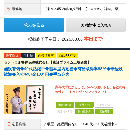
勤務地
【東京23区内積極採用中！】 東京都、神奈川県、埼玉県、千葉県、群馬県、京都府、滋賀県、 大阪府、兵庫県、静岡県、愛知県、北海道、岡山県、広島県、福岡県 ※希望及び適正を考慮したうえで、配属先を決定
求人を見る
検討中に入れる
本日まで
掲載終了予定日：
2026.08.06
終了間近
正社員
面接情報有
自己PR不要
セントラル警備保障株式会社【東証プライム上場企業】
施設警備◆40代活躍中◆基本屋内勤務◆有給取得率88％◆未経験
歓迎◆入社祝い金10万円◆手当充実
業界大手だからこそ、体への優しさも、会社の将
来性も、 すべてがトップクラスです！
未経験歓迎
学歴不問
ベテランOK
完全週休2日
賞与複数月
面接1回
応募資格
☆学歴・経歴関係なし！！40代～50代活躍中☆ ■学歴不問 ■18歳以上の方(警備業法14条の警備業務のため) ■60歳未満の方（定年が60歳のため） ★こんな方にピッタリです★ ◎上場企業で腰を据