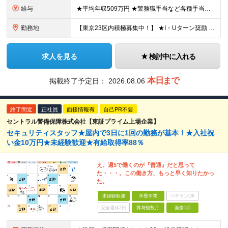
給与
★平均年収509万円 ★警務職手当など各種手当充実 ★入社半年経過後、入社祝金10万円を支給！ ＼地域限定職の採用もあり！／ ◇東京/神奈川 月給23万5000円以上（各種手当含む）＋賞与年2回（
勤務地
【東京23区内積極募集中！】 ★I・Uターン奨励 東京都、神奈川県、千葉県、愛知県、静岡県、滋賀県、京都府、大阪府、兵庫県にある いずれかの契約警備先で勤務していただきます。 ※希望及び適正を考慮した
求人を見る
検討中に入れる
本日まで
掲載終了予定日：
2026.08.06
終了間近
正社員
面接情報有
自己PR不要
セントラル警備保障株式会社【東証プライム上場企業】
セキュリティスタッフ★屋内で3日に1回の勤務が基本！★入社祝
い金10万円★未経験歓迎★有給取得率88％
え、週5で働くのが『普通』だと思って
た・・・。この働き方、もっと早く知りたかっ
た。
未経験歓迎
学歴不問
ベテランOK
完全週休2日
賞与複数月
面接1回