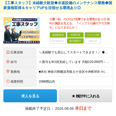
【工事スタッフ】未経験大歓迎◆水道設備のメンテナンス業務◆国
家資格取得＆キャリアUPを目指せる環境あり◎
心機一転、のびのび活躍できる環境があり◎ 街
中の施設を支える、 『インフラの縁の下の力持
ち』になりませんか！
未経験歓迎
学歴不問
ベテランOK
完全週休2日
賞与複数月
面接1回
応募資格
＼未経験でも安心してスタートできます！／ ◆学歴不問 ◆未経験OK ◆第二新卒 「安定した環境で働きたい」「手に職をつけたい」 そんな想いがあれば、経験や知識は問いません。 《こんな方にピッタリ》
給与
☆賞与も年2回支給しています 月額220,000円～＋賞与年2回 ※経験・年齢を考慮の上決定します ※残業代は別途全額支給します ※3ヶ月の試用期間あり ┗期間中の給与・雇用形態・その他の待遇は
勤務地
■本社 神奈川県横浜市保土ケ谷区今井町859 ※(変更の範囲)上記を除く当社関連勤務地
残業時間
20時間以内
求人を見る
検討中に入れる
本日まで
掲載終了予定日：
2026.08.06