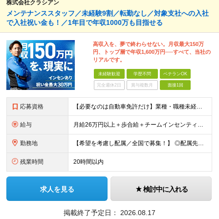
株式会社クラシアン
メンテナンススタッフ／未経験9割／転勤なし／対象支社への入社
で入社祝い金も！／1年目で年収1000万も目指せる
高収入を、夢で終わらせない。月収最大150万
円、トップ層で年収1,600万円──すべて、当社の
リアルです。
未経験歓迎
学歴不問
ベテランOK
完全週休2日
賞与複数月
面接1回
応募資格
【必要なのは自動車免許だけ】業種・職種未経験歓迎／学歴不問／正社員デビューの方、フリーターの方もOK！ ＜応募条件＞ ■普通自動車免許（AT限定可） ＊1人1台、社用車を貸与します。 ＊「運転に自信
給与
月給26万円以上＋歩合給＋チームインセンティブ＋諸手当＋残業代 ※上記は東京のみの月給です。 ┗その他エリアは、月給22万円以上となります。 ※経験・スキルを考慮の上、弊社規程により優遇いたします。
勤務地
【希望を考慮し配属／全国で募集！】 ◎配属先は希望考慮！ ◎転勤なし ★関東 ■東京 板橋区/世⽥⾕区/練⾺区/⾜⽴区/⼤⽥区/江⼾川区/多摩市 ■千葉 千葉市/船橋市/柏市 ■神奈川 横浜市/厚⽊
残業時間
20時間以内
求人を見る
検討中に入れる
掲載終了予定日：
2026.08.17