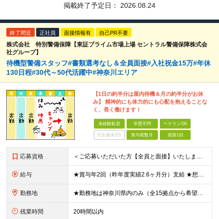
掲載終了予定日：
2026.08.24
終了間近
正社員
面接情報有
自己PR不要
株式会社 特別警備保障【東証プライム市場上場 セントラル警備保障株式会
社グループ】
待機型警備スタッフ#書類選考なし＆全員面接#入社祝金15万#年休
130日程#30代～50代活躍中#神奈川エリア
【1日の約半分は屋内待機＆月の約半分がお休
み】 精神的にも体力的にも心配を抱えることな
く、長く働けます！
未経験歓迎
学歴不問
ベテランOK
完全週休2日
賞与複数月
面接1回
応募資格
＜ご応募いただいた方【全員と面接】いたします！＞ ●学歴不問、職種・業種未経験歓迎！ ●普通自動車免許をお持ちの方（AT限定可） ●65歳未満の方（定年年齢を上限とするため） 【こういった方も大歓迎
給与
★賞与年2回（昨年度実績2.6ヶ月分）支給 ★想定年収400万円～ ★想定月収251,000円～267,000円 ★入社祝い金15万円あり（規定あり） 月給221,000円～236,000円＋残業手
勤務地
★勤務地は神奈川県内のみ（全15拠点から希望を考慮） ※以下のいずれかの勤務地への配属となります ※車・バイク通勤OK ※転居を伴う転勤はありません ・神奈川県藤沢市朝日町（最寄り駅：藤沢駅） ・神
残業時間
20時間以内