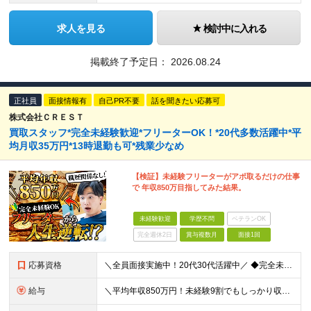
求人を見る
検討中に入れる
掲載終了予定日：
2026.08.24
正社員
面接情報有
自己PR不要
話を聞きたい応募可
株式会社ＣＲＥＳＴ
買取スタッフ*完全未経験歓迎*フリーターOK！*20代多数活躍中*平
均月収35万円*13時退勤も可*残業少なめ
【検証】未経験フリーターがアポ取るだけの仕事
で 年収850万目指してみた結果。
未経験歓迎
学歴不問
ベテランOK
完全週休2日
賞与複数月
面接1回
応募資格
＼全員面接実施中！20代30代活躍中／ ◆完全未経験歓迎 ◆学歴不問 経歴や学歴は一切不問！「やってみたい！」という意欲をお持ちの方を歓迎しています！ ＜こんな方をお待ちしております！＞ ◎「とに
給与
＼平均年収850万円！未経験9割でもしっかり収入UP！／ 【平均月収35万円＋高還元賞与あり】 月給27万円～35万円＋賞与年3回＋各種インセンティブ ※固定残業代（月42時間分・6万5000円