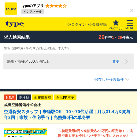
typeのアプリ
インストール
ログイン
会員登録
検討中(
0
)
MENU
29
求人検索結果
件中
1～29
件表示
警備・清掃業界 × 年収500万円以上の転職・求人情報
警備・清掃／500万円以上
変更
保存した検索条件
NEW
正社員
面接情報有
自己PR不要
成田空港警備株式会社
空港保安スタッフ｜未経験OK｜10～70代活躍｜月収31.4万&賞与
年2回｜家族・住宅手当｜光熱費0円の単身寮
～初期費用0円＆光熱費込2.5万円の寮完備！～ 成
田空港を守る“誇り”と“安定”を手に入れません