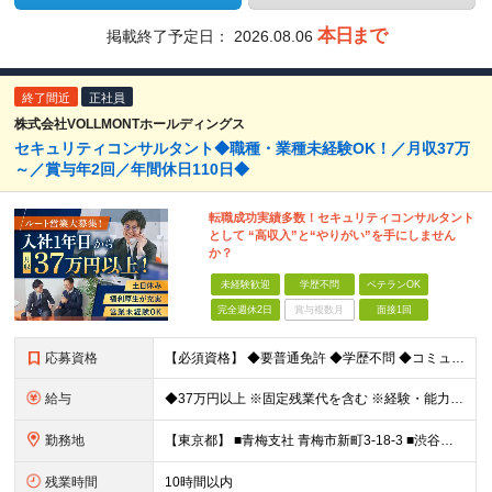
本日まで
掲載終了予定日：
2026.08.06
終了間近
正社員
株式会社VOLLMONTホールディングス
セキュリティコンサルタント◆職種・業種未経験OK！／月収37万
～／賞与年2回／年間休日110日◆
転職成功実績多数！セキュリティコンサルタント
として “高収入”と“やりがい”を手にしません
か？
未経験歓迎
学歴不問
ベテランOK
完全週休2日
賞与複数月
面接1回
応募資格
【必須資格】 ◆要普通免許 ◆学歴不問 ◆コミュニケーション能力に自信のある方 ⇒お客様との関係をより良いものにしてください◎ ◆計画性を持って積極的に行動できる方 ⇒先のことを考えてお客様
給与
◆37万円以上 ※固定残業代を含む ※経験・能力を考慮 ※決算賞与あり 【固定残業代】14万円/45時間 ※固定残業代は残業がない場合も支給し、超過分は別途支給する ※超過分は別途全額支給 ・一律手
勤務地
【東京都】 ■青梅支社 青梅市新町3-18-3 ■渋谷支社 渋谷区渋谷1-6-5 ■新宿支社 新宿区新宿3-11-10 ■池袋支社 豊島区東池袋1-35-5 ■両国支社 墨田区江東橋1-12-8KDビ
残業時間
10時間以内