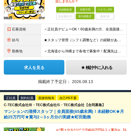
話しませんか？
未経験歓迎
学歴不問
ベテランOK
完全週休2日
賞与複数月
面接1回
応募資格
＜正社員デビューOK！60歳未満の方、全員面接＞ ◆学歴・経歴不問 ◆転職回数が多くてもOK ◆未経験／第二新卒OK ◆ブランクありOK ◆60歳未満の方（※定年年齢を上限として募集するため） ☆普
給与
★スタッフ管理（シフト調整など）の経験があれば【月給28万円以上】 ★賞与支給実績：基本給の2ヶ月分～3ヶ月分 ＝＝ライフスタイルに合わせて働き方を選べます＝＝ ■正社員 ＜未経験者＞月給25万円～
勤務地
＜北海道から沖縄まで各地で募集中！配属先は希望に合わせて決定します＞ ■北海道 ・パーク ハイアット ニセコ HANAZONO ★住み込み可 北海道虻田郡倶知安町字岩尾別328-47 ■東京都 ・
求人を見る
検討中に入れる
掲載終了予定日：
2026.08.13
正社員
契約社員
面接情報有
自己PR不要
C-TEC株式会社/B・TEC株式会社/S・TEC株式会社【合同募集】
マンションの清掃スタッフ｜全員面接(65歳未満)！未経験OK★月
給25万円可★賞与2～3ヶ月分の実績★町田勤務
≪“黙々やるだけ”で月給25万円以上＋賞与≫ 【6