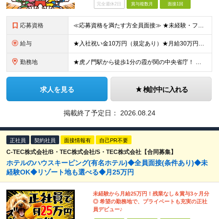
完全週休2日
賞与複数月
面接1回
応募資格
≪応募資格を満たす方全員面接≫ ★未経験・フリーターからの正社員デビューもOK（40代～60代活躍中） ★第二新卒OK 今までの経歴や転職回数は不問！ 「誠実に対応できる」「真面目にコツコツ頑張れる」
給与
★入社祝い金10万円（規定あり）★月給30万円以上も可能/賞与年2回（2025年度実績例：2.6ヶ月分） 月給21万2250円～37万円+賞与年2回 ※経験・能力を考慮の上、当社規定により決定します
勤務地
★虎ノ門駅から徒歩1分の霞が関の中央省庁！ ◆新宿/池袋/秋葉原/水道橋/吉祥寺/永田町/小川など駅チカの勤務地多数 地上出口から屋根伝いで雨の日も濡れずに出勤もできます。 ビル内のコンビニや職員用
求人を見る
検討中に入れる
掲載終了予定日：
2026.08.24
正社員
契約社員
面接情報有
自己PR不要
C-TEC株式会社/B・TEC株式会社/S・TEC株式会社【合同募集】
ホテルのハウスキーピング(有名ホテル)◆全員面接(条件あり)◆未
経験OK◆リゾート地も選べる◆月25万円
未経験から月給25万円！残業なし＆賞与3ヶ月分
◎ 希望の勤務地で、プライベートも充実の正社
員デビュー♪