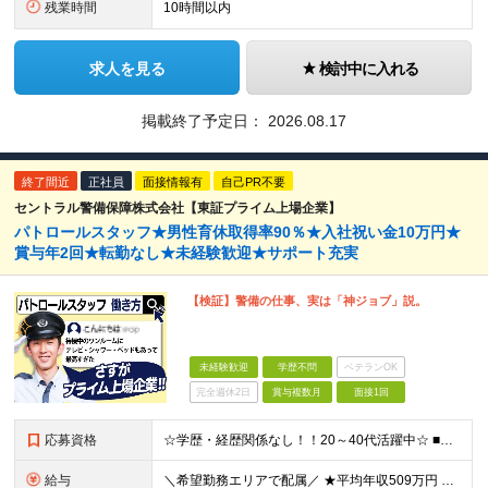
残業時間
10時間以内
求人を見る
検討中に入れる
掲載終了予定日：
2026.08.17
終了間近
正社員
面接情報有
自己PR不要
セントラル警備保障株式会社【東証プライム上場企業】
パトロールスタッフ★男性育休取得率90％★入社祝い金10万円★
賞与年2回★転勤なし★未経験歓迎★サポート充実
【検証】警備の仕事、実は「神ジョブ」説。
未経験歓迎
学歴不問
ベテランOK
完全週休2日
賞与複数月
面接1回
応募資格
☆学歴・経歴関係なし！！20～40代活躍中☆ ■学歴不問 ■18歳以上の方(警備業法14条の警備業務のため) ■60歳未満の方（定年が60歳のため） ■普通自動車免許をお持ちの方（AT限定可） ★こ
給与
＼希望勤務エリアで配属／ ★平均年収509万円 ★⼊社半年経過後、⼊社祝⾦10万円を⽀給︕ ★警務職⼿当など各種⼿当充実 ◇東京23区 ⽉給25万7000円以上（各種⼿当含む）＋賞与年2回 ◇東京