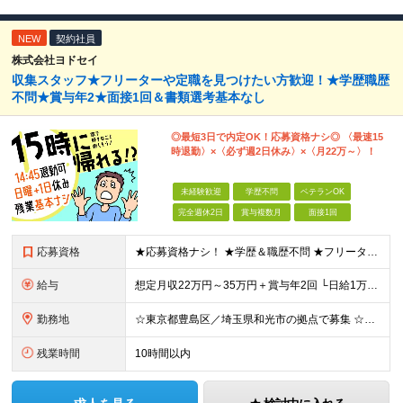
NEW
契約社員
株式会社ヨドセイ
収集スタッフ★フリーターや定職を見つけたい方歓迎！★学歴職歴
不問★賞与年2★面接1回＆書類選考基本なし
◎最短3日で内定OK！応募資格ナシ◎ 〈最速15
時退勤〉×〈必ず週2日休み〉×〈月22万～〉！
未経験歓迎
学歴不問
ベテランOK
完全週休2日
賞与複数月
面接1回
応募資格
★応募資格ナシ！ ★学歴＆職歴不問 ★フリーター・第二新卒・ベテランも歓迎 ★未経験OK ☆＼こんなタイプが活躍中／☆ 一つでも当てはまったらご応募ください！ □とにかく自由な時間を増やしたい □体
給与
想定月収22万円～35万円＋賞与年2回 └日給1万1,000円以上＋賞与年2回＋各種手当 ☆残業代は全額支給します！ ※経験・能力を考慮し決定します ※試用期間あり（6ヶ月） 給与・条件に変更はあ
勤務地
☆東京都豊島区／埼玉県和光市の拠点で募集 ☆バイク・自転車通勤OK！ ☆交通費全額支給 【本社／池袋営業所】 東京都豊島区東池袋2-38-20 【和光事務所】 埼玉県和光市新倉7-9-1 ※勤務
残業時間
10時間以内