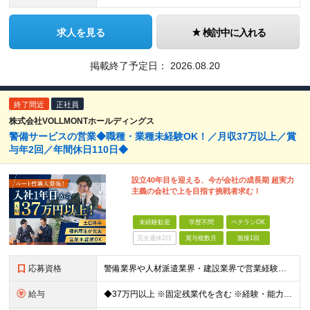
求人を見る
検討中に入れる
掲載終了予定日：
2026.08.20
終了間近
正社員
株式会社VOLLMONTホールディングス
警備サービスの営業◆職種・業種未経験OK！／月収37万以上／賞
与年2回／年間休日110日◆
設立40年目を迎える、今が会社の成長期 超実力
主義の会社で上を目指す挑戦者求む！
未経験歓迎
学歴不問
ベテランOK
完全週休2日
賞与複数月
面接1回
応募資格
警備業界や人材派遣業界・建設業界で営業経験がある方歓迎！ 管理職経験も活かせます◎ 【具体的には】 業界・職種未経験の方歓迎 ★要普通免許 ★学歴不問
給与
◆37万円以上 ※固定残業代を含む ※経験・能力を考慮 ※決算賞与あり 【固定残業代】14万円/45時間 ※固定残業代は残業がない場合も支給し、超過分は別途支給する ※超過分は別途全額支給 ・一律手