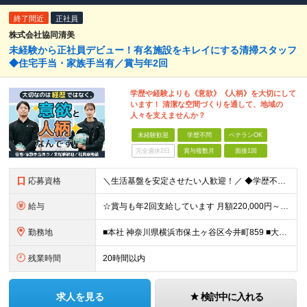
終了間近
正社員
株式会社協同清美
未経験から正社員デビュー！有名施設をキレイにする清掃スタッフ
◆住宅手当・家族手当有／賞与年2回
学歴や経験よりも《意欲》《人柄》を大切にして
います！ 清潔な空間づくりを通して、地域の
人々を支えませんか？
未経験歓迎
学歴不問
ベテランOK
完全週休2日
賞与複数月
面接1回
応募資格
＼生活基盤を安定させたい人歓迎！／ ◆学歴不問 ◆未経験OK 「そろそろ安定した働き方をしたい」 「正社員として、生活の基盤を整えたい」 そんな想いをお持ちのフリーター・第二新卒の方を歓迎します◎
給与
☆賞与も年2回支給しています 月額220,000円～＋賞与年2回 ※経験・年齢を考慮の上決定します ※残業代は別途全額支給します ※3ヶ月の試用期間あり ┗期間中の給与・雇用形態・その他の待遇は
勤務地
■本社 神奈川県横浜市保土ヶ谷区今井町859 ■大阪支店 大阪府大東市三箇4-18-18 ※まずは本社に集合してから、それぞれの現場へ向かいます ※研修は本社にて行います。スキルを身に付けた後は、
残業時間
20時間以内
求人を見る
検討中に入れる