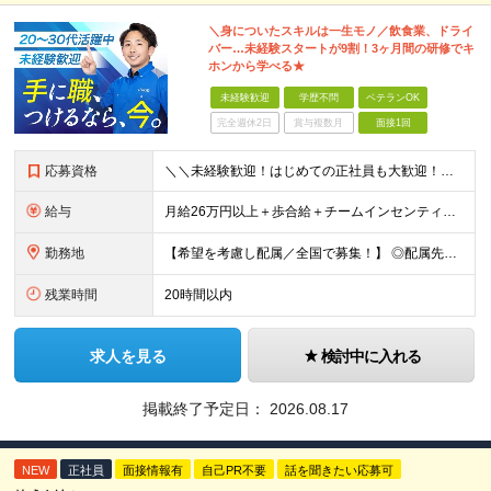
＼身についたスキルは一生モノ／飲食業、ドライ
バー…未経験スタートが9割！3ヶ月間の研修でキ
ホンから学べる★
未経験歓迎
学歴不問
ベテランOK
完全週休2日
賞与複数月
面接1回
応募資格
＼＼未経験歓迎！はじめての正社員も大歓迎！／／ ★業種・職種未経験歓迎 ★学歴不問 ★社会人デビュー・フリーターOK ＜応募条件＞ ■普通自動車免許（AT限定可） ＊1人1台、社用車を貸与します。
給与
月給26万円以上＋歩合給＋チームインセンティブ＋諸手当＋残業代 ※上記は東京のみの月給です。 ┗その他エリアは、月給22万円以上となります。 ※経験・スキルを考慮の上、弊社規程により優遇いたします。
勤務地
【希望を考慮し配属／全国で募集！】 ◎配属先は希望考慮 ◎転勤なし！ ★関東 ■東京 板橋区/世⽥⾕区/練⾺区/⾜⽴区/⼤⽥区/江⼾川区/多摩市 ■千葉 千葉市/船橋市/柏市 ■神奈川 横浜市/厚⽊
残業時間
20時間以内
求人を見る
検討中に入れる
掲載終了予定日：
2026.08.17
NEW
正社員
面接情報有
自己PR不要
話を聞きたい応募可