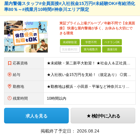
屋内警備スタッフ#全員面接#入社祝金15万円#未経験OK#有給消化
率80％～#残業月10時間#神奈川エリア限定
東証プライム上場グループ／年齢不問で【全員面
接】 快適な屋内警備が多く、お休みも大切にで
きる環境
未経験歓迎
学歴不問
ベテランOK
完全週休2日
賞与複数月
面接1回
応募資格
★未経験・第二新卒大歓迎！ ★社会人＆正社員デビューを実現できます♪ ★学歴・転職回数・ブランク不問 ★65歳未満の方（定年年齢を上限とするため） ※人物重視の採用です！ ≪未経験スタートの社員が多
給与
★入社祝い金15万円を支給！（規定あり） ◎賞与年2回（2.6ヶ月分） ◎通勤手当（月5万円まで） ◎残業手当（全額支給） ◎家族手当（1名につき7,000円支給） ◎夜勤手当（1000円/回 ※1ヶ
勤務地
★勤務地は横浜・小田原・平塚など神奈川エリア限定！ ★面接1回で入社が可能です。最短1週間での入社も！ 平塚市内（施設先）もしくは隣接する近隣の地域での勤務となります。 ・神奈川県平塚市 ・神奈川県
残業時間
10時間以内
求人を見る
検討中に入れる
掲載終了予定日：
2026.08.24