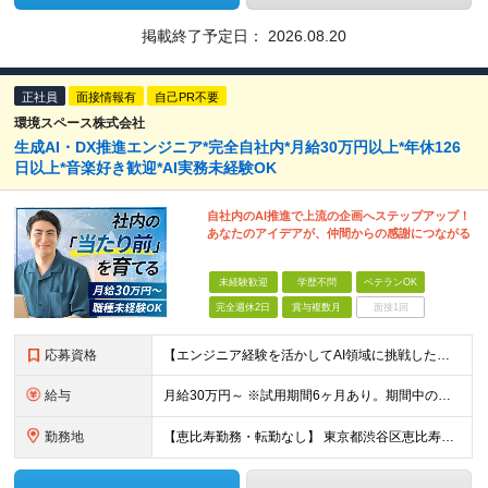
掲載終了予定日：
2026.08.20
正社員
面接情報有
自己PR不要
環境スペース株式会社
生成AI・DX推進エンジニア*完全自社内*月給30万円以上*年休126
日以上*音楽好き歓迎*AI実務未経験OK
自社内のAI推進で上流の企画へステップアップ！
あなたのアイデアが、仲間からの感謝につながる
未経験歓迎
学歴不問
ベテランOK
完全週休2日
賞与複数月
面接1回
応募資格
【エンジニア経験を活かしてAI領域に挑戦したい方、大歓迎！】 ◆AI、IT、DX、プログラミング等を学んだ経験がある方 ◆学歴不問 ＼こんな方にぴったりです／ ◆自分のアイディアで業務を改善し、仲間
給与
月給30万円～ ※試用期間6ヶ月あり。期間中の給与・待遇の差異はありません ※月給には月45時間分の固定残業代（月7万8,000円～）を含みます ※超過分は別途支給します
勤務地
【恵比寿勤務・転勤なし】 東京都渋谷区恵比寿南1-1-9 岩徳ビル 9F (変更の範囲)上記を除く当社関連勤務地