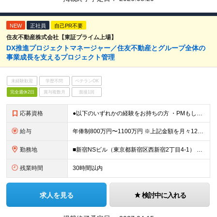
NEW
正社員
自己PR不要
住友不動産株式会社【東証プライム上場】
DX推進プロジェクトマネージャー／住友不動産とグループ全体の
事業成⻑を⽀えるプロジェクト管理
未経験歓迎
学歴不問
ベテランOK
完全週休2日
賞与複数月
面接1回
応募資格
●以下のいずれかの経験をお持ちの方 ・PMもしくはPLの経験 ・データベースを⽤いたシステムの設計、開発 ・基幹業務システムの設計、開発、運⽤経験 ≪開発環境≫ ●C#、VB.NET、ASP.NET
給与
年俸制800万円〜1100万円 ※上記金額を月々12分割支給 ※前職年収、経験、実績を幅広く考慮して決定します。 ※上記年俸には固定残業代（月額約40時間分／15万8千円～）が含まれます。残業がない場
勤務地
■新宿NSビル（東京都新宿区西新宿2丁目4-1） ※(変更の範囲)当社の管轄する全ての事業所の範囲において、勤務地の変更を命ずることがあります（転居を伴うものを含む。ただし配属先のDX推進部は東京に
残業時間
30時間以内
求人を見る
検討中に入れる