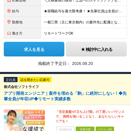
応募資格
＼人柄重視の採用！上流へのステップアップも歓迎／ ■何かしらの開発経験（5年目安）をお持ちの方 ■学歴不問 ～このような方にオススメです～ ・上流フェーズへステップアップしたい方 ・安定基盤のもと、
給与
★前職給与を最大限考慮！ ★先輩社員は全員が年収UP！ ■月給35万円～＋各種手当＋賞与年2回 ※経験、能力を考慮の上、決定致します。 ※上記には固定残業代（19時間分／34,460円～）を含み
勤務地
一都三県（主に東京都内）の案件先に配属となります。 ■東京本社 東京都中央区銀座四丁目8番4号 三原ビルディング（7階） ※(変更の範囲)上記を除く当社関連勤務地
働き方
リモートワークOK
求人を見る
検討中に入れる
掲載終了予定日：
2026.08.20
正社員
話を聞きたい応募可
株式会社ソフトライフ
アプリ開発エンジニア｜案件を埋める「駒」に絶対にしない！◆先
輩全員が年収UP◆リモート実績多数
「安定基盤×IT立ち上げ期」の丁度いいバランス
で、 挑戦を強いることなく、あなたらしいキャ
リアを！
未経験歓迎
学歴不問
ベテランOK