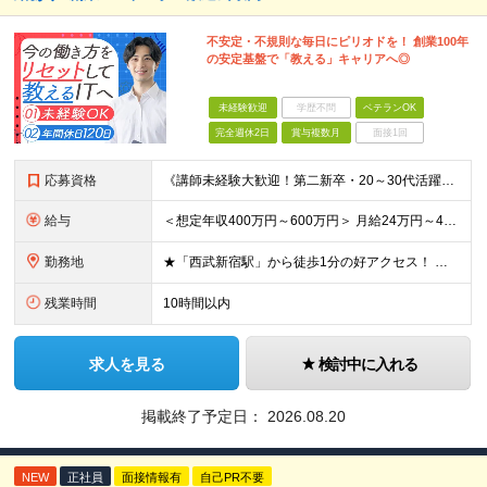
不安定・不規則な毎日にピリオドを！ 創業100年
の安定基盤で「教える」キャリアへ◎
未経験歓迎
学歴不問
ベテランOK
完全週休2日
賞与複数月
面接1回
応募資格
《講師未経験大歓迎！第二新卒・20～30代活躍中》 ◆大卒以上 ◆何らかのITまたはゲーム業界のご経験をお持ちの方 ┗プログラマー・ゲーム企画経験者など、職種・経験年数は不問！ 業界経験者であればご
給与
＜想定年収400万円～600万円＞ 月給24万円～45万円+各種手当+賞与年2回 ※超過分は別途支給 ※試用期間3ヶ月あり（期間中は講師手当は減額支給、その他の待遇に差異なし） ※固定残業代：時間外労
勤務地
★「西武新宿駅」から徒歩1分の好アクセス！ 東京都新宿区百人町1-5-6 ※(変更の範囲)上記を除く当社関連勤務地
残業時間
10時間以内
求人を見る
検討中に入れる
掲載終了予定日：
2026.08.20
NEW
正社員
面接情報有
自己PR不要