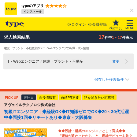
typeのアプリ
インストール
ログイン
会員登録
検討中(
0
)
MENU
17
求人検索結果
件中
1～17
件表示
建設・プラント・不動産業界 × IT・Webエンジニアの転職・求人情報
IT・Webエンジニア／建設・プラント・不動産
変更
保存した検索条件
PICK UP!
正社員
面接情報有
自己PR不要
話を聞きたい応募可
アヴェイルテクノロジ株式会社
初級ITエンジニア｜未経験OK◆IT知識ゼロでOK◆20～30代活躍
中◆面接1回◆リモートあり◆東京・大阪募集
◆◆設計・構築のエンジニアとして育成◆◆
「研修が終わったから」と、現場デビューを急ぐ