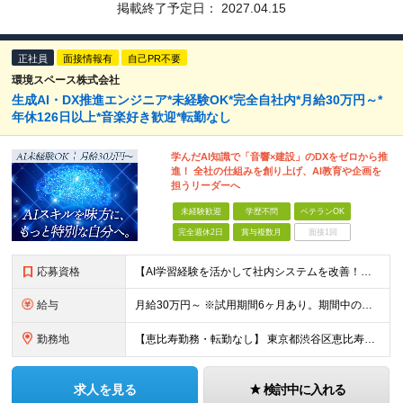
掲載終了予定日：
2027.04.15
正社員
面接情報有
自己PR不要
環境スペース株式会社
生成AI・DX推進エンジニア*未経験OK*完全自社内*月給30万円～*
年休126日以上*音楽好き歓迎*転勤なし
学んだAI知識で「音響×建設」のDXをゼロから推
進！ 全社の仕組みを創り上げ、AI教育や企画を
担うリーダーへ
未経験歓迎
学歴不問
ベテランOK
完全週休2日
賞与複数月
面接1回
応募資格
【AI学習経験を活かして社内システムを改善！】 ◆AI、IT、DX、プログラミング等を学んだ経験がある方 ◆学歴不問 ＼こんな方にぴったりです／ ◆自分のアイディアで業務を改善し、仲間の役に立ちたい
給与
月給30万円～ ※試用期間6ヶ月あり。期間中の給与・待遇の差異はありません ※月給には月45時間分の固定残業代（月7万8,000円～）を含みます ※超過分は別途支給します
勤務地
【恵比寿勤務・転勤なし】 東京都渋谷区恵比寿南1-1-9 岩徳ビル 9F (変更の範囲)上記を除く当社関連勤務地
求人を見る
検討中に入れる