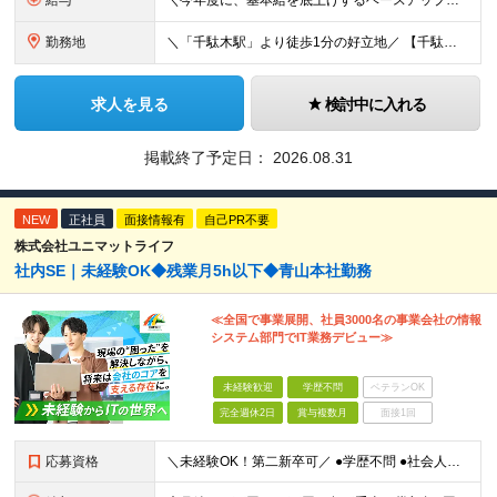
給与
＼今年度に、基本給を底上げするベースアップを実施！／ ◆月給23万～40万円＋賞与年2回＋交通費全額支給 ※経験・資格・能力等を考慮の上、当社規定により優遇します。 ※上記の金額に加えて、時間外手当
勤務地
＼「千駄木駅」より徒歩1分の好立地／ 【千駄木営業所】 東京都文京区千駄木3-31-12 ワコーレ千駄木ビル4階 ☆他の拠点でも募集中！ 【関西営業所】 大阪府大阪市西区西本町1-7-21 ニシモト
求人を見る
検討中に入れる
掲載終了予定日：
2026.08.31
NEW
正社員
面接情報有
自己PR不要
株式会社ユニマットライフ
社内SE｜未経験OK◆残業月5h以下◆青山本社勤務
≪全国で事業展開、社員3000名の事業会社の情報
システム部門でIT業務デビュー≫
未経験歓迎
学歴不問
ベテランOK
完全週休2日
賞与複数月
面接1回
応募資格
＼未経験OK！第二新卒可／ ●学歴不問 ●社会人経験をお持ちの方（年数不問） ～こんな方にオススメのポジションです～ ★コミュニケーションを大切にし、人のサポートが好きな方 ★情報システムやIT、D