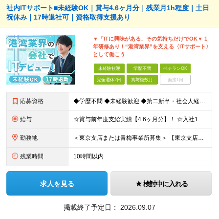
社内ITサポート■未経験OK｜賞与4.6ヶ月分｜残業月1h程度｜土日
祝休み｜17時退社可｜資格取得支援あり
▼「ITに興味がある」その気持ちだけでOK▼ 1
年研修あり！“港湾業界”を支える〈ITサポート〉
として働こう
未経験歓迎
学歴不問
ベテランOK
完全週休2日
賞与複数月
面接1回
応募資格
◆学歴不問 ◆未経験歓迎 ◆第二新卒・社会人経験の浅い方も歓迎 日本語でのビジネス文書作成・電話対応が 支障なく行える方であれば大丈夫です◎ ＼IT知識ゼロからスタートOK／ 応募に専門スキルや資
給与
☆賞与前年度支給実績【4.6ヶ月分】！ ☆入社1年目から【年収400万円】可！ 月給23万5,000円～30万5,000円＋諸手当＋賞与年2回 ※経験・スキルを考慮して決定します。 ※上記には一律
勤務地
＜東京支店または青梅事業所募集＞ 【東京支店】 東京都千代田区神田東松下町41-1 H1O神田 【青梅事業所】 東京都江東区青海3-2-17 ワールド流通センター内504号室 ※勤務先はご希望を
残業時間
10時間以内
求人を見る
検討中に入れる
掲載終了予定日：
2026.09.07