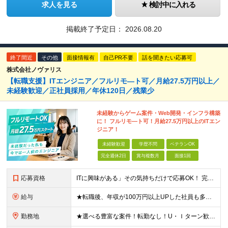
求人を見る
検討中に入れる
掲載終了予定日：
2026.08.20
終了間近
その他
面接情報有
自己PR不要
話を聞きたい応募可
株式会社ノヴァリス
【転職支援】ITエンジニア／フルリモ―ト可／月給27.5万円以上／
未経験歓迎／正社員採用／年休120日／残業少
未経験からゲーム案件・Web開発・インフラ構築
に！ フルリモ―ト可！月給27.5万円以上のITエン
ジニア！
未経験歓迎
学歴不問
ベテランOK
完全週休2日
賞与複数月
面接1回
応募資格
ITに興味がある」その気持ちだけで応募OK！ 完全未経験OK！人柄採用！ ◆未経験歓迎 ◆学歴不問、文系理系不問 ◆第二新卒歓迎 ★経験や知識よりも、あなたの「挑戦したい」という気持ちを重視します
給与
★転職後、年収が100万円以上UPした社員も多数！ 【未経験者】 月給27.5万円＋諸手当＋賞与 【経験者】※実務3年以上を想定 月給30万円以上＋諸手当＋賞与 ※経験やスキルに応じて決定します
勤務地
★選べる豊富な案件！転勤なし！U・Ｉターン歓迎！ ★フルリモート案件あり！ 東京、神奈川、埼玉、千葉、愛知、大阪、兵庫、京都、広島、福岡をはじめとする全国各地のプロジェクト先。 プライム上場、グロ