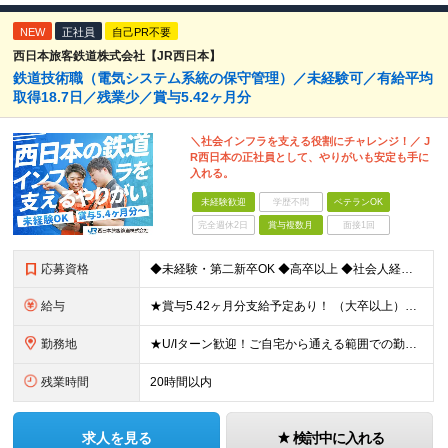
NEW
正社員
自己PR不要
西日本旅客鉄道株式会社【JR西日本】
鉄道技術職（電気システム系統の保守管理）／未経験可／有給平均
取得18.7日／残業少／賞与5.42ヶ月分
＼社会インフラを支える役割にチャレンジ！／ J
R西日本の正社員として、やりがいも安定も手に
入れる。
未経験歓迎
学歴不問
ベテランOK
完全週休2日
賞与複数月
面接1回
応募資格
◆未経験・第二新卒OK ◆高卒以上 ◆社会人経験（就労経験）がある方 └業界・ポジション・年数不問 〈20～30代の社員が多数活躍中！〉 若手からベテランまで、さまざまな方が在籍。 前職経験を活かし
給与
★賞与5.42ヶ月分支給予定あり！ （大卒以上）月給24万1,692円～39万5,780円＋各種手当＋賞与2回 （高卒以上）月給22万2,662円～39万5,780円＋各種手当＋賞与2回 ※上記は
勤務地
★U/Iターン歓迎！ご自宅から通える範囲での勤務となります ★JR西日本本社（大阪市北区）または、当社事業エリア内（北陸から北九州まで）の各支社で勤務 ※関西に本社あり※ 〈近畿エリア〉 三重県（
残業時間
20時間以内
求人を見る
検討中に入れる