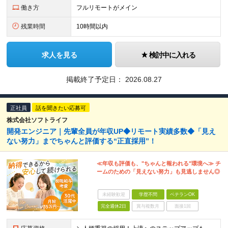
働き方
フルリモートがメイン
残業時間
10時間以内
求人を見る
検討中に入れる
掲載終了予定日：
2026.08.27
正社員
話を聞きたい応募可
株式会社ソフトライフ
開発エンジニア｜先輩全員が年収UP◆リモート実績多数◆「見え
ない努力」までちゃんと評価する“正直採用”！
≪年収も評価も、"ちゃんと報われる"環境へ≫ チ
ームのための「見えない努力」も見逃しません◎
未経験歓迎
学歴不問
ベテランOK
完全週休2日
賞与複数月
面接1回