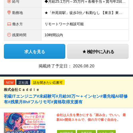
給与
◆月給25.1万円～35万円＋各種手当＋賞与年2回 ※経験・年齢・能力などを考慮の上、決定します。 ※上記には固定残業代：30時間分／5万円を含む。超過分は別途全額支給。 ※試用期間3ヶ月(期間中の
勤務地
★「外苑前駅」徒歩3分／転勤なし 【東京】東京都港区南青山2-12-14 ユニマット青山ビル ※(変更の範囲)上記を除く当社関連勤務地
働き方
リモートワーク相談可能
残業時間
10時間以内
求人を見る
検討中に入れる
掲載終了予定日：
2026.08.20
NEW
正社員
話を聞きたい応募可
株式会社Ｃａｄｄｉｅ
初級ITエンジニア#未経験可#月給30万〜＋インセン#最先端AI研修
有#残業月8h#フルリモ可#資格取得支援有
会社は人生を豊かにする「踏み台」でいい。 最
新AI×開発スキルで、個の力で稼ぐ自由を。