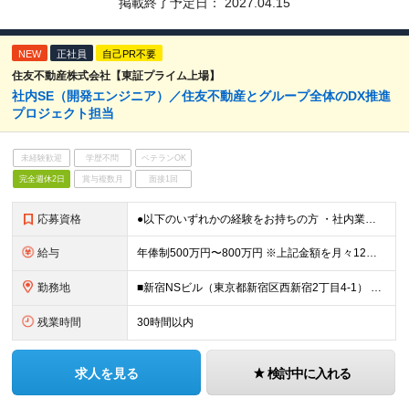
掲載終了予定日：
2027.04.15
NEW
正社員
自己PR不要
住友不動産株式会社【東証プライム上場】
社内SE（開発エンジニア）／住友不動産とグループ全体のDX推進
プロジェクト担当
未経験歓迎
学歴不問
ベテランOK
完全週休2日
賞与複数月
面接1回
応募資格
●以下のいずれかの経験をお持ちの方 ・社内業務システムの設計、開発、運⽤経験 ・C#、VB.NET、ASP.NET、Javaいずれかでのソフト開発経験 ・Oracle、SQLを使ったシステム開発、運⽤
給与
年俸制500万円〜800万円 ※上記金額を月々12分割支給 ※前職年収、経験、実績を幅広く考慮して決定します。 ※上記年俸には固定残業代（月額約40時間分／9万8,800円～）が含まれます。残業がない
勤務地
■新宿NSビル（東京都新宿区西新宿2丁目4-1） ※(変更の範囲)当社の管轄する全ての事業所の範囲において、勤務地の変更を命ずることがあります（転居を伴うものを含む。ただし配属先のDX推進部は東京に
残業時間
30時間以内
求人を見る
検討中に入れる