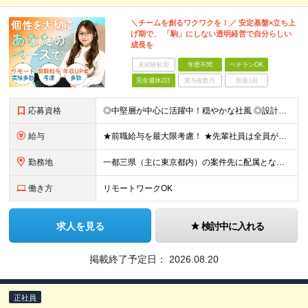
＼チームを創るワクワクを！／ 安定基盤×立ち上
げ期で、 「駒」にしない透明経営で自分らしい
成長を
未経験歓迎
学歴不問
ベテランOK
完全週休2日
賞与複数月
面接1回
応募資格
◎中堅層が中心に活躍中！穏やかな社風 ◎設計フェーズへのステップアップも応援 ■インフラ領域での構築経験をお持ちの方 ■学歴不問 ～このような方にオススメです～ ・クラウド構築経験を積み、市場価値
給与
★前職給与を最大限考慮！ ★先輩社員は全員が年収UP！ ■月給35万円～＋各種手当＋賞与年2回 ※経験、能力を考慮の上、決定致します。 ※上記には固定残業代（19時間分／34,460円～）を含み
勤務地
一都三県（主に東京都内）の案件先に配属となります。 ■東京本社 東京都中央区銀座四丁目8番4号 三原ビルディング（7階） ※(変更の範囲)上記を除く当社関連勤務地
働き方
リモートワークOK
求人を見る
検討中に入れる
掲載終了予定日：
2026.08.20
正社員