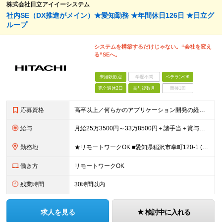
株式会社日立アイイーシステム
社内SE（DX推進がメイン）★愛知勤務 ★年間休日126日 ★日立グ
ループ
システムを構築するだけじゃない。“会社を変え
る”SEへ。
未経験歓迎
学歴不問
ベテランOK
完全週休2日
賞与複数月
面接1回
応募資格
高卒以上／何らかのアプリケーション開発の経験をお持ちの方 ■コーディングの実務経験を重視！ C#（.NET Framework）経験者が理想ですが、Javaなど他の言語での開発経験者も、ぜひご応募く
給与
月給25万3500円～33万8500円＋諸手当＋賞与年2回 ※経験や能力を充分に考慮したうえで加給優遇します。 ※3ヶ月の試用期間があります。その間も労働条件は変わりません。 ※残業代は全額別途支給
勤務地
★リモートワークOK ■愛知県稲沢市幸町120-1 (変更の範囲)上記を除く当社関連勤務地
働き方
リモートワークOK
残業時間
30時間以内
求人を見る
検討中に入れる