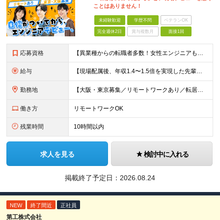
ことはありません！
未経験歓迎
学歴不問
ベテランOK
完全週休2日
賞与複数月
面接1回
応募資格
【異業種からの転職者多数！女性エンジニアも活躍中】 ◆学歴不問 ◆未経験OK ≪こんな方を歓迎しています≫ ◎未経験から成長できる環境で活躍したい方 ◎大学やスクールでIT系のスキルを学んだことのあ
給与
【現場配属後、年収1.4〜1.5倍を実現した先輩も！残業代全額支給】 ◆給与は経験やスキルに応じて決定します ◆年俸制250万円～350万円（1/12を月々支給） ≪年収UPの例≫ ◎飲食業からのキ
勤務地
【大阪・東京募集／リモートワークあり／転居を伴う転勤なし】 東京本社、大阪事務所、または東京23区内・関西（大阪・兵庫）の各クライアント先勤務 ◆入社後、約1年間はクライアント先ではなく 自社内（東
働き方
リモートワークOK
残業時間
10時間以内
求人を見る
検討中に入れる
掲載終了予定日：
2026.08.24
NEW
終了間近
正社員
第工株式会社