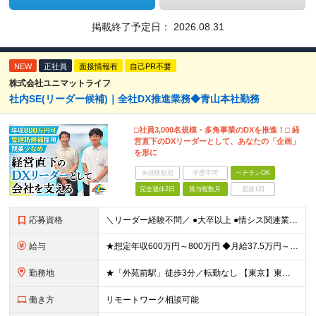
掲載終了予定日：
2026.08.31
NEW
正社員
面接情報有
自己PR不要
株式会社ユニマットライフ
社内SE(リーダー候補)｜全社DX推進業務◆青山本社勤務
□社員3,000名規模・多角事業のDXを推進！□ 経
営直下のDXリーダーとして、あなたの「企画」
を形に
未経験歓迎
学歴不問
ベテランOK
完全週休2日
賞与複数月
面接1回
応募資格
＼リーダー経験不問／ ●大卒以上 ●情シス関連業務の実務経験(2～3年を想定) ～こんな方に最適なポジションです～ ・大きな裁量、スケール感で企画を動かしたい方 ・アイデアや経験を活かして構想から関
給与
★想定年収600万円～800万円 ◆月給37.5万円～50万円＋賞与年2回 ※経験・年齢・能力などを考慮の上、決定します。 ※残業代は管理職採用のためなし ※試用期間3ヶ月(期間中の待遇等に差異なし
勤務地
★「外苑前駅」徒歩3分／転勤なし 【東京】東京都港区南青山2-12-14 ユニマット青山ビル ※(変更の範囲)上記を除く当社関連勤務地
働き方
リモートワーク相談可能