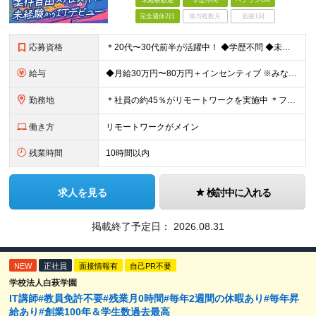
未経験歓迎
学歴不問
ベテランOK
完全週休2日
賞与複数月
面接1回
応募資格
＊20代〜30代前半が活躍中！ ◆学歴不問 ◆未経験歓迎 ★「手に職をつけたい」「今の自分を変えたい」という意欲を最重視します。 ＼こんな方にピッタリです！／ ◆接客・販売・営業など「人と話す仕事
給与
◆月給30万円〜80万円＋インセンティブ ※みなし残業代（月10時間・16,000円）を含みます ※超過分は別途支給します ※試用期間3か月あり（給与は28万円、待遇に差異なし）
勤務地
＊社員の約45％がリモートワークを実施中 ＊フルリモート案件もあり ＊転勤はありません 本社（横浜）または、東京・神奈川の各プロジェクト先。 【本社】 神奈川県横浜市中区不老町2丁目11-8 税経
働き方
リモートワークがメイン
残業時間
10時間以内
求人を見る
検討中に入れる
掲載終了予定日：
2026.08.31
NEW
正社員
面接情報有
自己PR不要
学校法人白萩学園
IT講師#教員免許不要#残業月0時間#毎年2週間の休暇あり#毎年昇
給あり#創業100年＆学生数過去最高