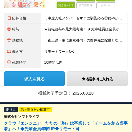
完全週休2日
賞与複数月
面接1回
応募資格
＼中途入社メンバーもすぐに馴染める◎穏やかな社風／ ■Javaを中心とした開発の実務経験5年以上 ■学歴不問 ～このような方にオススメです～ ・穏やかに働きつつ、組織作りにも関わりたい方 ・安定基盤
給与
★前職給与を最大限考慮！ ★先輩社員は全員が年収UP！ ■月給38万円～+各種手当+賞与年2回 ※経験、能力を考慮の上、決定致します。 ※上記月給額には固定残業代（19時間分／35,700円～）を含
勤務地
一都三県（主に東京都内）の案件先に配属となります。 ■東京本社 東京都中央区銀座四丁目8番4号 三原ビルディング（7階） ※(変更の範囲)上記を除く当社関連勤務地
働き方
リモートワークOK
残業時間
10時間以内
求人を見る
検討中に入れる
掲載終了予定日：
2026.08.20
正社員
話を聞きたい応募可
株式会社ソフトライフ
クラウドエンジニア｜ただの「駒」は卒業して「チームを創る当事
者」へ！◆先輩全員年収UP◆リモート可