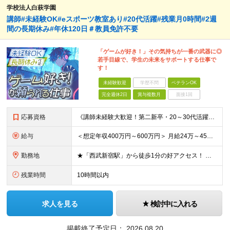
学校法人白萩学園
講師#未経験OK#eスポーツ教室あり#20代活躍#残業月0時間#2週
間の長期休み#年休120日＃教員免許不要
「ゲームが好き！」その気持ちが一番の武器に◎
若手目線で、学生の未来をサポートする仕事で
す！
未経験歓迎
学歴不問
ベテランOK
完全週休2日
賞与複数月
面接1回
応募資格
《講師未経験大歓迎！第二新卒・20～30代活躍中》 ◆大卒以上 ◆何らかのITまたはゲーム業界のご経験をお持ちの方 ┗プログラマー・ゲーム企画経験者など、職種・経験年数は不問！ 業界経験者であればご
給与
＜想定年収400万円～600万円＞ 月給24万～45万円+各種手当+賞与年2回 ※超過分は別途支給 ※試用期間3ヶ月あり（期間中は講師手当は減額支給、その他の待遇に差異なし） ※固定残業代：時間外労働
勤務地
★「西武新宿駅」から徒歩1分の好アクセス！ 東京都新宿区百人町1-5-6 ※(変更の範囲)上記を除く当社関連勤務地
残業時間
10時間以内
求人を見る
検討中に入れる
掲載終了予定日：
2026.08.20