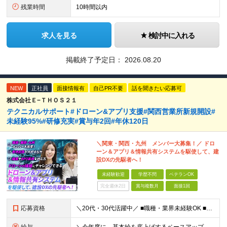
残業時間
10時間以内
求人を見る
検討中に入れる
掲載終了予定日：
2026.08.20
NEW
正社員
面接情報有
自己PR不要
話を聞きたい応募可
株式会社Ｅ−ＴＨＯＳ２１
テクニカルサポート#ドローン&アプリ支援#関西営業所新規開設#
未経験95%#研修充実#賞与年2回#年休120日
＼関東・関西・九州 メンバー大募集！／ ドロ
ーン＆アプリ＆情報共有システムを駆使して、建
設DXの先駆者へ！
未経験歓迎
学歴不問
ベテランOK
完全週休2日
賞与複数月
面接1回
応募資格
＼20代・30代活躍中／ ■職種・業界未経験OK ■第二新卒歓迎 ■学歴不問 ＼こんな方にぴったりです／ ◎ドローン操縦、最新のガジェット、映像クリエイティブに興味がある方 ◎ゲームや機械をいじるの