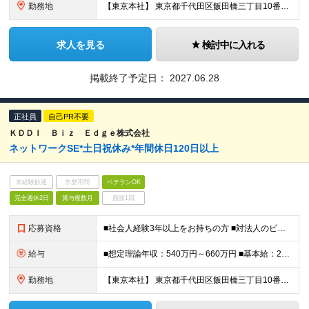
勤務地
【東京本社】 東京都千代田区飯田橋三丁目10番10号 ガーデンエアタワー ※当面は東京本社での勤務を想定しておりますが、将来的に転勤の可能性があります ※入社時8営業日、東京本社で集合研修がございます
求人を見る
検討中に入れる
掲載終了予定日：
2027.06.28
正社員
自己PR不要
ＫＤＤＩ Ｂｉｚ Ｅｄｇｅ株式会社
ネットワークSE*土日祝休み*年間休日120日以上
未経験歓迎
学歴不問
ベテランOK
完全週休2日
賞与複数月
面接1回
応募資格
■社会人経験3年以上をお持ちの方 ■対法人のビジネスコミュニケーションスキルを有し、下記いずれの経験もお持ちの方 ・インフラ(サーバーまたはネットワーク)の運用・保守、もしくは検証(テスト)の実務経験
給与
■想定理論年収：540万円～660万円 ■基本給：286,500円～351,500円 ※経験・能力等を考慮の上、決定いたします。 ※想定理論年収：基本給＋時間外手当＋賞与 ※時間外手当：勤務実績に応じ
勤務地
【東京本社】 東京都千代田区飯田橋三丁目10番10号 ガーデンエアタワー ※当面は東京本社での勤務を想定しておりますが、将来的に転勤の可能性があります ※入社時8営業日、東京本社で集合研修がございます