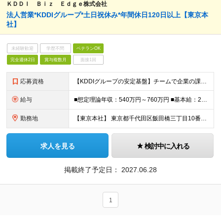
ＫＤＤＩ Ｂｉｚ Ｅｄｇｅ株式会社
法人営業*KDDIグループ*土日祝休み*年間休日120日以上【東京本
社】
未経験歓迎
学歴不問
ベテランOK
完全週休2日
賞与複数月
面接1回
応募資格
【KDDIグループの安定基盤】チームで企業の課題を解決に導く！KDDIグループの安定基盤で「はたらく環境」を変革するDX営業 --------------- ●営業経験3年以上（対法人・個人、商材問
給与
■想定理論年収：540万円～760万円 ■基本給：286,500円～401,500円 ※経験・能力等を考慮の上、決定いたします。 ※想定理論年収：基本給＋時間外手当＋賞与 ※時間外手当：勤務実績に応じ
勤務地
【東京本社】 東京都千代田区飯田橋三丁目10番10号 ガーデンエアタワー ※当面は東京本社での勤務を想定しておりますが、将来的に転勤の可能性があります ※入社時17営業日、東京本社で集合研修がございま
求人を見る
検討中に入れる
掲載終了予定日：
2027.06.28
1