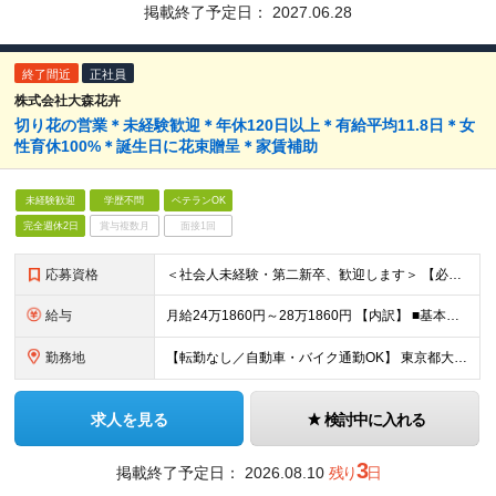
掲載終了予定日：
2027.06.28
終了間近
正社員
株式会社大森花卉
切り花の営業＊未経験歓迎＊年休120日以上＊有給平均11.8日＊女
性育休100%＊誕生日に花束贈呈＊家賃補助
未経験歓迎
学歴不問
ベテランOK
完全週休2日
賞与複数月
面接1回
応募資格
＜社会人未経験・第二新卒、歓迎します＞ 【必須条件】 ●高校卒業以上 ●普通自動車第一種運転免許（AT限定可） ※お持ちでない場合も、取得予定の方はご相談ください
給与
月給24万1860円～28万1860円 【内訳】 ■基本給：21万円～25万円 ■食事手当（一律）：1万円 ■みなし残業手当（10時間分）：1万5860円 ■深夜割増：6000円 ※4:00～の勤
勤務地
【転勤なし／自動車・バイク通勤OK】 東京都大田区東海2-2-1 大田市場花き部内
求人を見る
検討中に入れる
3
掲載終了予定日：
2026.08.10
残り
日