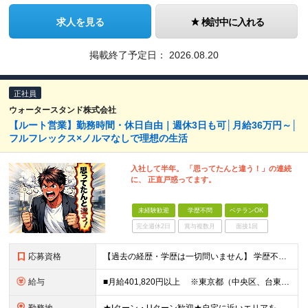
求人を見る
検討中に入れる
掲載終了予定日：
2026.08.20
正社員
ウォータースタンド株式会社
【ルート営業】勤務時間・休日自由｜週休3日も可│月給36万円～│
フルフレックス×ノルマなしで理想の生活
入社して半年。 「思ってたんと違う！」の連続
に、 正直戸惑ってます。
未経験歓迎
学歴不問
ベテランOK
完全週休2日
賞与複数月
面接1回
応募資格
【過去の経歴・学歴は一切問いません】 学歴不問・職種未経験歓迎・業種未経験歓迎 第二新卒・ブランクがある方も歓迎 ・普通自動車運転免許（AT限定可）をお持ちの方 Lお客様先へは社用車で訪問しますが
給与
■月給401,820円以上 ※東京都（中央区、台東区、世田谷区、中野区、豊島区） ■月給386,820円以上 ※東京都（23区以外）、神奈川県、愛知県〈名古屋市〉、大阪府、京都府、兵庫県、滋賀県