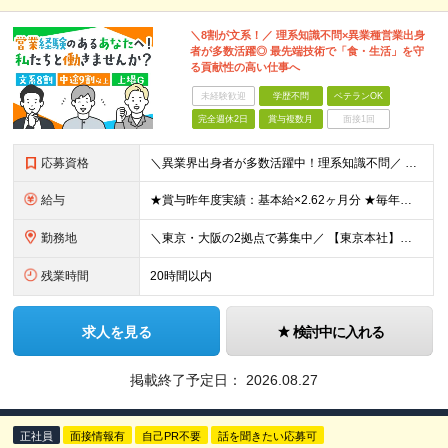
＼8割が文系！／ 理系知識不問×異業種営業出身
者が多数活躍◎ 最先端技術で「食・生活」を守
る貢献性の高い仕事へ
未経験歓迎
学歴不問
ベテランOK
完全週休2日
賞与複数月
面接1回
応募資格
＼異業界出身者が多数活躍中！理系知識不問／ ■法人営業（BtoB）の経験をお持ちの方 ■普通自動車免許（AT限定可）をお持ちの方※入社までの取得可 ※学歴不問 ～求める人物像について～ ・明るく礼儀
給与
★賞与昨年度実績：基本給×2.62ヶ月分 ★毎年必ず昇給する経験給制度あり！ ■月給：23万5000円〜45万円＋賞与年2回 ※経験・スキルを考慮し、当社規定の「バンド（等級）」に合わせて決定します
勤務地
＼東京・大阪の2拠点で募集中／ 【東京本社】東京都江東区亀戸1-28-6 【大阪支店】大阪府大阪市東淀川区東中島1-13-25 ※ご希望の勤務地を考慮します。当面転勤は想定していません。 ご本人の希
残業時間
20時間以内
求人を見る
検討中に入れる
掲載終了予定日：
2026.08.27
正社員
面接情報有
自己PR不要
話を聞きたい応募可