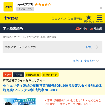
typeのアプリ
インストール
ログイン
会員登録
検討中(
0
)
MENU
25
求人検索結果
件中
1～25
件表示
商社業界 × マーケティング力が活かせる転職・求人情報
商社／マーケティング力
変更
保存した検索条件
NEW
正社員
面接情報有
自己PR不要
株式会社プライムセキュリティー
セキュリティ製品の技術営業/未経験OK/100％反響スタイル/育成体
制充実/フレックス制/成約率70～80％
＜営業×技術職の“いいとこどり”！＞ なくならな
い仕事で、一生モノの「手に職」もゲット！