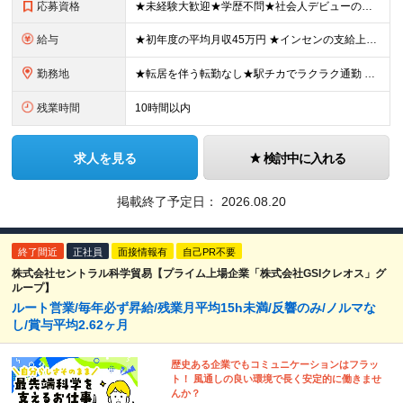
応募資格
★未経験大歓迎★学歴不問★社会人デビューの方も歓迎★人物重視の採用★ほとんど未経験スタート★第二新卒・ブランク歓迎 ■完全未経験OK ■基本的なPCスキル ┗簡単なタイピングができればOK！ ■40
給与
★初年度の平均月収45万円 ★インセンの支給上限なし！年収1,000万円以上も可能 ★1回あたり10～100万円の支給実績あり！ 【未経験】 月給32.5万円～＋インセンティブ年4回（3カ月に1回）
勤務地
★転居を伴う転勤なし★駅チカでラクラク通勤 ＼今期は新たに2店舗をオープン。3年後には都内を中心とした50店舗体制を目指しています！／ 【買取専門店『リプセル』の各店舗での勤務となります！】 ◆
残業時間
10時間以内
求人を見る
検討中に入れる
掲載終了予定日：
2026.08.20
終了間近
正社員
面接情報有
自己PR不要
株式会社セントラル科学貿易【プライム上場企業「株式会社GSIクレオス」グ
ループ】
ルート営業/毎年必ず昇給/残業月平均15h未満/反響のみ/ノルマな
し/賞与平均2.62ヶ月
歴史ある企業でもコミュニケーションはフラッ
ト！ 風通しの良い環境で長く安定的に働きませ
んか？