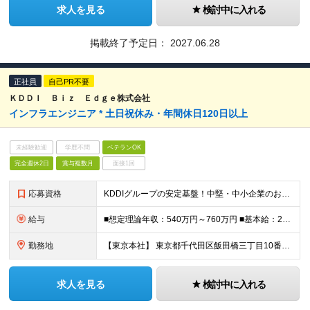
求人を見る
検討中に入れる
掲載終了予定日：
2027.06.28
正社員
自己PR不要
ＫＤＤＩ Ｂｉｚ Ｅｄｇｅ株式会社
インフラエンジニア * 土日祝休み・年間休日120日以上
未経験歓迎
学歴不問
ベテランOK
完全週休2日
賞与複数月
面接1回
応募資格
KDDIグループの安定基盤！中堅・中小企業のお客さまに対し、ITインフラ環境の提案から構築までワンストップで担当していただきます。 --------------- ■必須要件 社会人経験3年以上で
給与
■想定理論年収：540万円～760万円 ■基本給：286,500円～401,500円 ※経験・能力等を考慮の上、決定いたします。 ※想定理論年収：基本給＋時間外手当＋賞与 ※時間外手当：勤務実績に応じ
勤務地
【東京本社】 東京都千代田区飯田橋三丁目10番10号 ガーデンエアタワー ※当面は東京本社での勤務を想定しておりますが、将来的に転勤の可能性があります ※入社時8営業日、東京本社で集合研修がございます
求人を見る
検討中に入れる