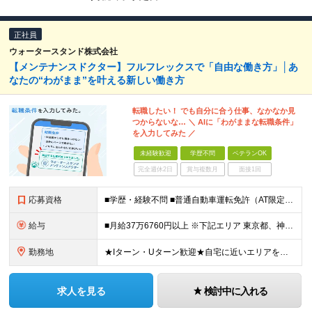
正社員
ウォータースタンド株式会社
【メンテナンスドクター】フルフレックスで「自由な働き方」│あ
なたの“わがまま”を叶える新しい働き方
転職したい！ でも自分に合う仕事、なかなか見
つからないな… ＼ AIに「わがままな転職条件」
を入力してみた ／
未経験歓迎
学歴不問
ベテランOK
完全週休2日
賞与複数月
面接1回
応募資格
■学歴・経験不問 ■普通自動車運転免許（AT限定可） ■未経験歓迎 ■ブランクOK ー－－－－－－－－－－－－－－－－－ 【私たちのミッション・ビジョンに共感していただける方】 ー－－－－－－－－
給与
■月給37万6760円以上 ※下記エリア 東京都、神奈川県、愛知県（名古屋市）、大阪府、京都府、兵庫県、滋賀県、和歌山県 ■月給35万6760円以上 ※上記エリア以外 ※経験・能力を考慮して決定。
勤務地
★Iターン・Uターン歓迎★自宅に近いエリアを選べます 神奈川/愛知/三重/岐阜/静岡/山梨/大阪/埼玉/千葉/京都/滋賀/島根/兵庫 ■関東 東京都/台東区、世田谷区 神奈川県/横浜市、川崎市、相模
求人を見る
検討中に入れる