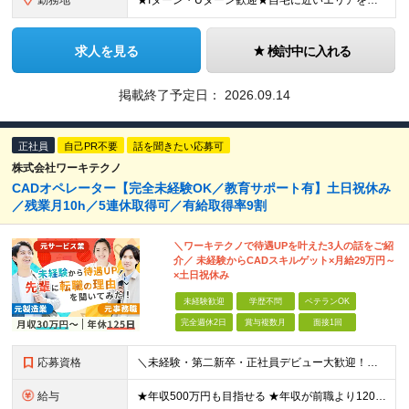
勤務地
★Iターン・Uターン歓迎★自宅に近いエリアを選べます 東京/大阪/愛知/神奈川/埼玉/福岡/北海道/山形/茨城/群馬/千葉/山梨/岐阜/静岡/長野/富山/石川/福井/三重/滋賀/京都/兵庫/島根/岡山
求人を見る
検討中に入れる
掲載終了予定日：
2026.09.14
正社員
自己PR不要
話を聞きたい応募可
株式会社ワーキテクノ
CADオペレーター【完全未経験OK／教育サポート有】土日祝休み
／残業月10h／5連休取得可／有給取得率9割
＼ワーキテクノで待遇UPを叶えた3人の話をご紹
介／ 未経験からCADスキルゲット×月給29万円～
×土日祝休み
未経験歓迎
学歴不問
ベテランOK
完全週休2日
賞与複数月
面接1回
応募資格
＼未経験・第二新卒・正社員デビュー大歓迎！／ ☆アパレルや飲食、ビルメンテ、職人、モデルなど、異業種出身の社員が多数活躍中です！ ■20～30代の若手中心に活躍中！ ■人物重視の採用 ■転職回数不問
給与
★年収500万円も目指せる ★年収が前職より120万円アップした実績あり ★前職の給与を最大限に考慮します！ 【経験者】 ■月給35万円～80万円＋各種手当＋賞与年2回 【未経験者/首都圏】 ■月