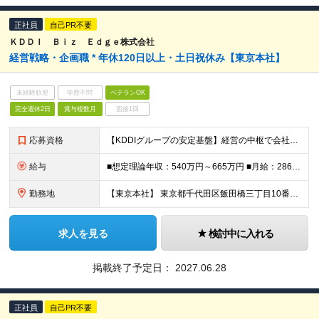
正社員
自己PR不要
ＫＤＤＩ Ｂｉｚ Ｅｄｇｅ株式会社
経営戦略・企画職 * 年休120日以上・土日祝休み【東京本社】
未経験歓迎
学歴不問
ベテランOK
完全週休2日
賞与複数月
面接1回
応募資格
【KDDIグループの安定基盤】経営の中枢で会社の方向性を形作る。約2,000名の組織に影響を与える大規模な仕事に携われます。 --------------- ■下記いずれのご経験・スキルもお持ちの
給与
■想定理論年収：540万円～665万円 ■月給：286,500円～351,500円 ※経験・能力等を考慮の上決定します ※想定理論年収は「基本給＋時間外手当＋賞与」となります ※時間外手当：勤務実績に
勤務地
【東京本社】 東京都千代田区飯田橋三丁目10番10号 ガーデンエアタワー ※当面は東京本社での勤務を想定しておりますが、将来的に転勤の可能性があります ※入社時8営業日、東京本社で集合研修がございます
求人を見る
検討中に入れる
掲載終了予定日：
2027.06.28
正社員
自己PR不要