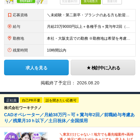
完全週休2日
賞与複数月
面接1回
応募資格
＼未経験・第二新卒・ブランクのある方も歓迎！／ ■大卒以上 ■基本的なPCスキルをお持ちの方（Excelに入力ができればOK） 今回は、意欲・人物を重視した採用です。必要な知識は入社後に身につけら
給与
月給23万9000円以上＋各種手当＋賞与年2回（年間約2ヶ月分） ★経験・年齢・能力などを考慮のうえ決定 ★残業代は別途全額支給 ＜あわせて支給される手当＞ ◆扶養手当（配偶者：月1万円、子ども1
勤務地
本社・大阪支店での勤務 ※勤務地は希望を考慮して決定します。 ※場合により転勤の可能性もございます。 ※U・Iターン歓迎！ ■本社・大阪支店 大阪府門真市松生町6-20
残業時間
10時間以内
求人を見る
検討中に入れる
掲載終了予定日：
2026.08.20
正社員
自己PR不要
話を聞きたい応募可
株式会社ワーキテクノ
CADオペレーター／月給38万円～可＋賞与年2回／前職給与考慮あ
り／残業月10ｈ以下／土日祝休／全国採用
＼東京だけじゃない！地方でも最先端案件×高待
遇／ 地元に残りながらキャリアも、収入も上げ