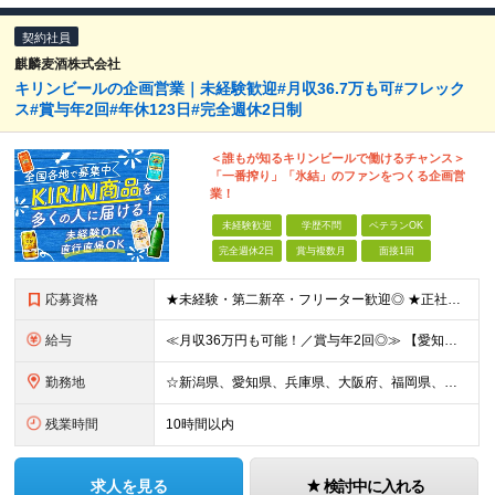
契約社員
麒麟麦酒株式会社
キリンビールの企画営業｜未経験歓迎#月収36.7万も可#フレック
ス#賞与年2回#年休123日#完全週休2日制
＜誰もが知るキリンビールで働けるチャンス＞
「一番搾り」「氷結」のファンをつくる企画営
業！
未経験歓迎
学歴不問
ベテランOK
完全週休2日
賞与複数月
面接1回
応募資格
★未経験・第二新卒・フリーター歓迎◎ ★正社員登用制度あり ※顧客折衝のアルバイトまたは社員経験をお持ちの方（学生時代の経験でもOK） ※学歴不問 ～～こんな方を歓迎します～～ □安定した環境で働き
給与
≪月収36万円も可能！／賞与年2回◎≫ 【愛知】★月収36.7万円も可能 月給32万7000円～＋賞与年2回＋各種手当 【大阪・兵庫・新潟】★月収34.7万円も可能 月給30万7000円～＋賞与年
勤務地
☆新潟県、愛知県、兵庫県、大阪府、福岡県、大分県 ☆出社は月1回～週1回程度◎直行直帰OK！ ☆マイカー使用または社用車貸与あり アクセスのしやすさやあなたの希望を考慮し、配属先や担当店舗を決定しま
残業時間
10時間以内
求人を見る
検討中に入れる