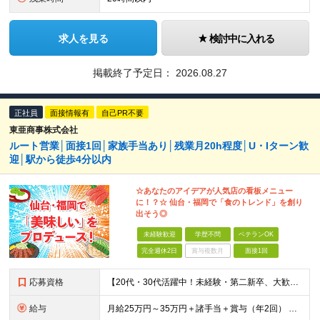
求人を見る
検討中に入れる
掲載終了予定日：
2026.08.27
正社員
面接情報有
自己PR不要
東亜商事株式会社
ルート営業│面接1回│家族手当あり│残業月20h程度│U・Iターン歓
迎│駅から徒歩4分以内
☆あなたのアイデアが人気店の看板メニュー
に！？☆ 仙台・福岡で「食のトレンド」を創り
出そう◎
未経験歓迎
学歴不問
ベテランOK
完全週休2日
賞与複数月
面接1回
応募資格
【20代・30代活躍中！未経験・第二新卒、大歓迎♪】 ●普通自動車免許（AT限定可）をお持ちの方 ●学歴不問 ＼こんな方にピッタリです！／ ★食べることや、食のトレンドに興味がある方 ★仙台・福岡に
給与
月給25万円～35万円＋諸手当＋賞与（年2回） ※年齢・スキル・経験等を考慮した上で決定いたします。 ※試用期間3ヶ月あり。諸手当は試用期間後に支給開始、その他待遇の差異はありません ※残業代は全額