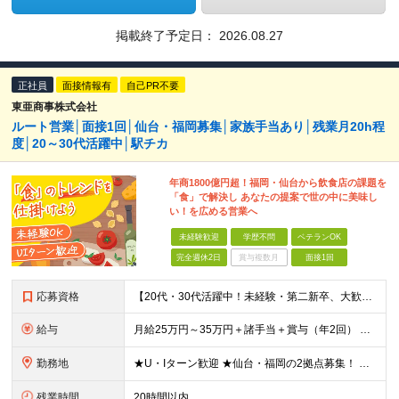
掲載終了予定日：
2026.08.27
正社員
面接情報有
自己PR不要
東亜商事株式会社
ルート営業│面接1回│仙台・福岡募集│家族手当あり│残業月20h程
度│20～30代活躍中│駅チカ
年商1800億円超！福岡・仙台から飲食店の課題を
「食」で解決し あなたの提案で世の中に美味し
い！を広める営業へ
未経験歓迎
学歴不問
ベテランOK
完全週休2日
賞与複数月
面接1回
応募資格
【20代・30代活躍中！未経験・第二新卒、大歓迎♪】 ●普通自動車免許（AT限定可）をお持ちの方 ●学歴不問 ＼こんな方にピッタリです！／ ★食べることや、食のトレンドに興味がある方 ★自分のアイデ
給与
月給25万円～35万円＋諸手当＋賞与（年2回） ※年齢・スキル・経験等を考慮した上で決定いたします。 ※試用期間3ヶ月あり。諸手当は試用期間後に支給開始、その他待遇の差異はありません ※残業代は全額
勤務地
★U・Iターン歓迎 ★仙台・福岡の2拠点募集！ 【仙台支店】 宮城県仙台市若林区新寺1-4-5 ノースピアビル 【福岡営業所】 福岡県福岡市中央区舞鶴2-1-10 天神フロントスクエア (変更の
残業時間
20時間以内