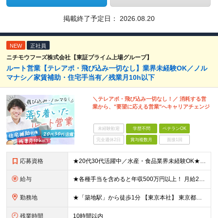
掲載終了予定日：
2026.08.20
NEW
正社員
ニチモウフーズ株式会社【東証プライム上場グループ】
ルート営業【テレアポ・飛び込み一切なし】業界未経験OK／ノル
マナシ／家賃補助・住宅手当有／残業月10h以下
＼テレアポ・飛び込み一切なし！／ 消耗する営
業から、"要望に応える営業"へキャリアチェンジ
未経験歓迎
学歴不問
ベテランOK
完全週休2日
賞与複数月
面接1回
応募資格
★20代30代活躍中／水産・食品業界未経験OK★ ◇学歴不問 ◇第二新卒歓迎 【必須要件】 ■何かしらの営業経験をお持ちの方 └水産や食品の経験・知識がない方でもOK！ 業界知識は入社後に丁寧にご
給与
★各種手当を含めると年収500万円以上！ 月給25万円～45万円＋住宅手当もしくは借り上げ社宅補助＋賞与年2回＋その他各種手当 ※試用期間3ヵ月あり。期間中の給与・待遇の差異はありません ※年齢・能
勤務地
★「築地駅」から徒歩1分 【東京本社】 東京都中央区築地3-9-9 築地三丁目ビル8F (変更の範囲)上記を除く当社関連勤務地
残業時間
10時間以内