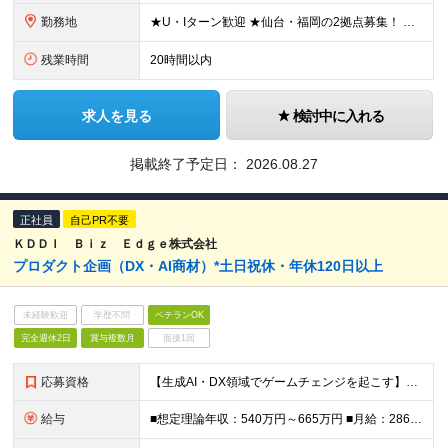
勤務地
★U・Iターン歓迎 ★仙台・福岡の2拠点募集！ 【仙台支店】 宮城県仙台市若林区新寺1-4-5 ノースピアビル 【福岡営業所】 福岡県福岡市中央区舞鶴2-1-10 天神フロントスクエア (変更の
残業時間
20時間以内
求人を見る
検討中に入れる
掲載終了予定日：
2026.08.27
正社員
自己PR不要
ＫＤＤＩ Ｂｉｚ Ｅｄｇｅ株式会社
プロダクト企画（DX・AI商材）*土日祝休・年休120日以上
未経験歓迎
学歴不問
ベテランOK
完全週休2日
賞与複数月
面接1回
応募資格
【生成AI・DX領域でゲームチェンジを起こす】KDDIグループの安定基盤と大きな裁量でお客様の未来を変える！ --------------- ■以下いずれかの経験をお持ちの方（いずれも経験3年以上）
給与
■想定理論年収：540万円～665万円 ■月給：286,500円～351,500円 ※経験・能力等を考慮の上決定します ※想定理論年収は「基本給＋時間外手当＋賞与」となります ※時間外手当：勤務実績に