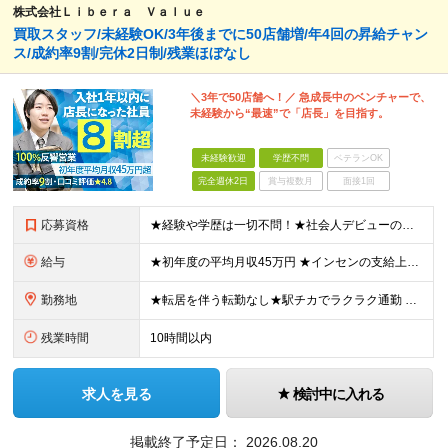
株式会社Ｌｉｂｅｒａ Ｖａｌｕｅ
買取スタッフ/未経験OK/3年後までに50店舗増/年4回の昇給チャン
ス/成約率9割/完休2日制/残業ほぼなし
＼3年で50店舗へ！／ 急成長中のベンチャーで、
未経験から“最速”で「店長」を目指す。
未経験歓迎
学歴不問
ベテランOK
完全週休2日
賞与複数月
面接1回
応募資格
★経験や学歴は一切不問！★社会人デビューの方も歓迎★ブランク・第二新卒歓迎 ■完全未経験OK ■基本的なPCスキル ┗簡単なタイピングができればOK！ ■40歳以下の方（若年層の長期キャリア形成のた
給与
★初年度の平均月収45万円 ★インセンの支給上限なし！年収1,000万円以上も可能 ★1回あたり10～100万円の支給実績あり！ 【未経験】 月給32.5万円～＋インセンティブ年4回（3カ月に1回）
勤務地
★転居を伴う転勤なし★駅チカでラクラク通勤 ＼今期は新たに2店舗をオープン。3年後には都内を中心とした50店舗体制を目指しています！／ 【買取専門店『リプセル』の各店舗での勤務となります！】 ◆
残業時間
10時間以内
求人を見る
検討中に入れる
掲載終了予定日：
2026.08.20