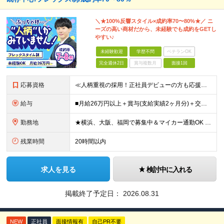
＼★100%反響スタイル×成約率70〜80%★／ ニ
ーズの高い商材だから、未経験でも成約をGETし
やすい♪
未経験歓迎
学歴不問
ベテランOK
完全週休2日
賞与複数月
面接1回
応募資格
≪人柄重視の採用！正社員デビューの方も応援◎≫ ★フリーターの方、転職回数なども一切不問 ■未経験OK ■学歴不問 ■普通自動車免許をお持ちの方（AT限定可） ≪こんな方にピッタリです！≫ ◎未経験
給与
■月給26万円以上＋賞与(支給実績2ヶ月分)＋交通費 ★6月からはチームインセンティブも新たに導入予定！ ※スキル・経験を考慮の上、決定いたします ※上記には見込み残業代2万円以上（24時間分）を含
勤務地
★横浜、大阪、福岡で募集中＆マイカー通勤OK ★転勤はありません ★希望の勤務地に配属します 【本社】 神奈川県横浜市戸塚区矢部町65 イェルコローレビル1F 【大阪オフィス】 大阪府大阪市北区池
残業時間
20時間以内
求人を見る
検討中に入れる
掲載終了予定日：
2026.08.31
NEW
正社員
面接情報有
自己PR不要