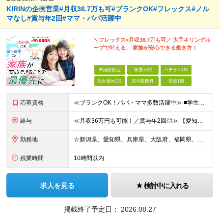
KIRINの企画営業#月収36.7万も可#ブランクOK#フレックス#ノル
マなし#賞与年2回#ママ・パパ活躍中
＼フレックス×月収36.7万も可／ 大手キリングル
ープで叶える、 家族が安心できる働き方！
未経験歓迎
学歴不問
ベテランOK
完全週休2日
賞与複数月
面接1回
応募資格
≪ブランクOK！パパ・ママ多数活躍中≫ ■学生時代を含め、アルバイトや社員として顧客折衝のご経験がある方 ■学歴不問 ～こんな方を歓迎します～ □安定した職場で長く働きたい方 □しっかり稼いで自分の
給与
≪月収36万円も可能！／賞与年2回◎≫ 【愛知】★月収36.7万円も可能 月給32万7000円～＋賞与年2回＋各種手当 【大阪・兵庫・新潟】★月収34.7万円も可能 月給30万7000円～＋賞与年
勤務地
☆新潟県、愛知県、兵庫県、大阪府、福岡県、大分県 ☆出社は月1回～週1回程度◎直行直帰OK！ ☆マイカー使用または社用車貸与あり アクセスのしやすさやあなたの希望を考慮し、配属先や担当店舗を決定しま
残業時間
10時間以内
求人を見る
検討中に入れる
掲載終了予定日：
2026.08.27