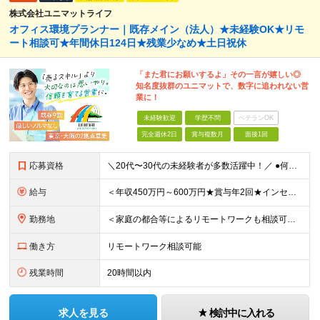
株式会社ユニマットライフ
オフィス環境プランナー｜既存メイン（法人）★未経験OK★リモ
ート相談可★年間休日124日★残業少なめ★土日祝休
「また君にお願いするよ」その一言が嬉しい◎
知名度抜群のユニマットで、数字に追われない営
業に！
未経験歓迎
学歴不問
ベテランOK
完全週休2日
賞与複数月
面接1回
応募資格
＼20代〜30代の未経験者が多数活躍中！／ ●何らかの社会人経験をお持ちの方（年数不問） ●学歴不問 ●大阪拠点については要第一種普通自動車免許 ～こんな方にピッタリ～ ・人と話すこと、喜ばれること
給与
＜年収450万円～600万円★賞与年2回★インセンティブ制度あり＞ 【東京勤務の場合】 月給28万3,000円～29万円＋インセンティブ＋別途残業手当支給 【大阪の場合】 月給27万5,000円～2
勤務地
＜家庭の都合等によるリモートワークも相談可★転勤なし、直行直帰もOK＞ 【勤務先】 ※東京・大阪の2拠点で募集 ※各拠点での募集となります ※配属先は希望を考慮いたします ■東京 東京都立川市高松
働き方
リモートワーク相談可能
残業時間
20時間以内
求人を見る
検討中に入れる