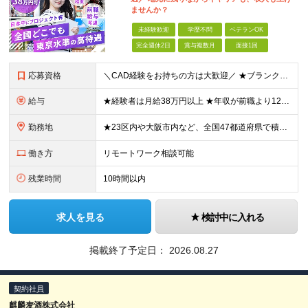
ませんか？
未経験歓迎
学歴不問
ベテランOK
完全週休2日
賞与複数月
面接1回
応募資格
＼CAD経験をお持ちの方は大歓迎／ ★ブランクがある方・スキルアップしたい方もOK！ ■人物重視の採用 ■転職回数不問 ■学歴不問 ＼こんな方にピッタリです／ ◆今よりもっとスキルを磨きたい ◆機
給与
★経験者は月給38万円以上 ★年収が前職より120万円アップした実績あり ★前職の給与を最大限に考慮します！ 【経験者】 ■月給38万円～80万円＋各種手当＋賞与年2回 【未経験者/首都圏】 ■月
勤務地
★23区内や大阪市内など、全国47都道府県で積極採用中！ ★直行直帰OK◎ ★U・Iターン歓迎 ★会社都合の転勤なし！ ご家族の転勤などに合わせた勤務先の変更はOK◎ ★大阪・東京・名古屋・福岡への引
働き方
リモートワーク相談可能
残業時間
10時間以内
求人を見る
検討中に入れる
掲載終了予定日：
2026.08.27
契約社員
麒麟麦酒株式会社