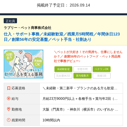
掲載終了予定日：
2026.09.14
正社員
ラブリー・ペット商事株式会社
仕入・サポート事務／未経験歓迎／残業月5時間程／年間休日123
日／創業56年の安定基盤／ペット手当・社割あり
＼ペットが大好き！その気持ち、仕事にしません
か？／ 創業56年のペットフード・ペット用品商
社で事務デビュー♪
未経験歓迎
学歴不問
ベテランOK
完全週休2日
賞与複数月
面接1回
応募資格
＼未経験・第二新卒・ブランクのある方も歓迎！／ ■大卒以上 ■基本的なPCスキルをお持ちの方（Excelに入力ができればOK） 今回は、意欲・人物を重視した採用です。必要な知識は入社後に身につけら
給与
月給23万9000円以上＋各種手当＋賞与年2回（年間約2ヶ月分） ★経験・年齢・能力などを考慮のうえ決定 ★残業代は別途全額支給 ＜あわせて支給される手当＞ ◆扶養手当（配偶者：月1万円、子ども1
勤務地
大阪（門真市）・神奈川（横浜市）のいずれか ※勤務地は希望を考慮して決定します。 ※場合により転勤の可能性もございます。 ※U・Iターン歓迎！ ■本社・大阪支店 大阪府門真市松生町6-20 ■東京
残業時間
10時間以内