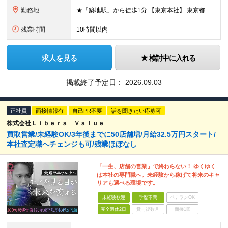
勤務地
★「築地駅」から徒歩1分 【東京本社】 東京都中央区築地3-9-9 築地三丁目ビル8F (変更の範囲)上記を除く当社関連勤務地
残業時間
10時間以内
求人を見る
検討中に入れる
掲載終了予定日：
2026.09.03
正社員
面接情報有
自己PR不要
話を聞きたい応募可
株式会社Ｌｉｂｅｒａ Ｖａｌｕｅ
買取営業/未経験OK/3年後までに50店舗増/月給32.5万円スタート/
本社査定職へチェンジも可/残業ほぼなし
「一生、店舗の営業」で終わらない！ ゆくゆく
は本社の専門職へ。未経験から稼げて将来のキャ
リアも選べる環境です。
未経験歓迎
学歴不問
ベテランOK
完全週休2日
賞与複数月
面接1回