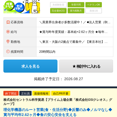
未経験歓迎
学歴不問
ベテランOK
完全週休2日
賞与複数月
面接1回
応募資格
＼異業界出身者が多数活躍中！／ ■法人営業（BtoB）の経験をお持ちの方 ■普通自動車免許（AT限定可）をお持ちの方※入社までの取得可 ■理系のバックグラウンドをお持ちの方 （バイオサイエンスや自然科
給与
★賞与昨年度実績：基本給×2.62ヶ月分 ★毎年必ず昇給する経験給制度あり！ ■月給：23万5000円〜45万円＋賞与年2回 ※経験・スキルを考慮し、当社規定の「バンド（等級）」に合わせて決定します
勤務地
＼東京・大阪の2拠点で募集中／ 【東京本社】東京都江東区亀戸1-28-6 【大阪支店】大阪府大阪市東淀川区東中島1-13-25 ※ご希望の勤務地を考慮します。当面転勤は想定していません。 ご本人の希
残業時間
20時間以内
求人を見る
検討中に入れる
掲載終了予定日：
2026.08.27
終了間近
正社員
面接情報有
自己PR不要
株式会社セントラル科学貿易【プライム上場企業「株式会社GSIクレオス」グ
ループ】
理化学機器のルート営業(食・生活分野)◆反響のみ◆ノルマなし◆
賞与平均年2.62ヶ月◆食の安心安全を支える