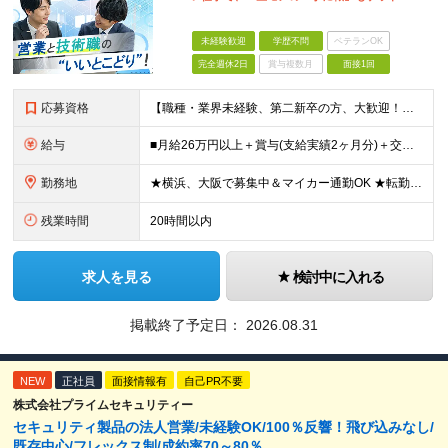
未経験歓迎
学歴不問
ベテランOK
完全週休2日
賞与複数月
面接1回
応募資格
【職種・業界未経験、第二新卒の方、大歓迎！】 ■未経験OK ■学歴不問 ■普通自動車免許をお持ちの方（AT限定可） ≪こんな方にピッタリです！≫ ・未経験から「手に職」をつけて将来の安心を手に入れた
給与
■月給26万円以上＋賞与(支給実績2ヶ月分)＋交通費 ★6月からはチームインセンティブも新たに導入予定！ ※スキル・経験を考慮の上、決定いたします ※上記には見込み残業代2万円以上（24時間分）を含
勤務地
★横浜、大阪で募集中＆マイカー通勤OK ★転勤はありません ★希望の勤務地に配属します 【本社】 神奈川県横浜市戸塚区矢部町65 イェルコローレビル1F 【大阪オフィス】 大阪府大阪市北区池田町2
残業時間
20時間以内
求人を見る
検討中に入れる
掲載終了予定日：
2026.08.31
NEW
正社員
面接情報有
自己PR不要
株式会社プライムセキュリティー
セキュリティ製品の法人営業/未経験OK/100％反響！飛び込みなし/
既存中心/フレックス制/成約率70～80％