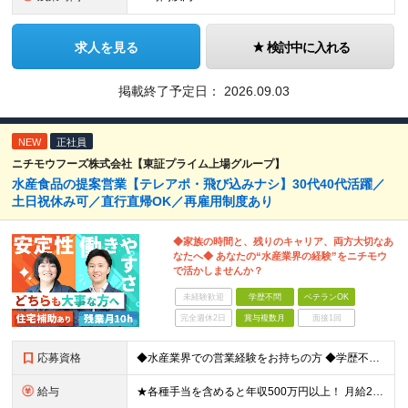
求人を見る
検討中に入れる
掲載終了予定日：
2026.09.03
NEW
正社員
ニチモウフーズ株式会社【東証プライム上場グループ】
水産食品の提案営業【テレアポ・飛び込みナシ】30代40代活躍／
土日祝休み可／直行直帰OK／再雇用制度あり
◆家族の時間と、残りのキャリア、両方大切なあ
なたへ◆ あなたの“水産業界の経験”をニチモウ
で活かしませんか？
未経験歓迎
学歴不問
ベテランOK
完全週休2日
賞与複数月
面接1回
応募資格
◆水産業界での営業経験をお持ちの方 ◆学歴不問 ◆30代40代50代活躍中 「安定した会社で落ち着いたキャリアを歩みたい」 「これまでの水産業界の経験を活かして活躍したい」 「家族との時間を大切にで
給与
★各種手当を含めると年収500万円以上！ 月給25万円～45万円＋住宅手当もしくは借り上げ社宅補助＋賞与年2回＋その他各種手当 ※試用期間3ヵ月あり。期間中の給与・待遇の差異はありません ※年齢・能