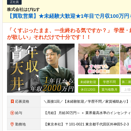
正社員
株式会社はぴねす
【買取営業】★未経験大歓迎★1年目で月収100万円も
「くすぶったまま、一生終わる気ですか？」 学歴・
が欲しい」それだけで十分です！！
未経験歓迎
学歴不問
第二新
休日120日
賞与複数月
上場
応募資格
給与
勤務地