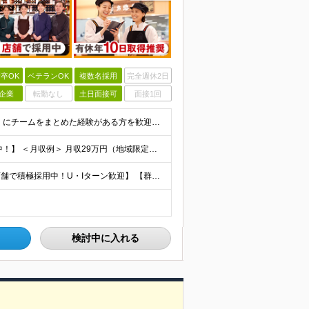
卒OK
ベテランOK
複数名採用
完全週休2日
企業
転勤なし
土日面接可
面接1回
◆人との関わりを重視したお仕事の経験がある方 とくにチームをまとめた経験がある方を歓迎します ┗例えば… □スーパーマーケット・ホームセンター・ドラッグストアなどの 小売業でチームをまと
【賞与平均2.4ケ月分│決算賞与も20年以上連続で支給中！】 ＜月収例＞ 月収29万円（地域限定正社員／残業代・各種手当含む） 月収26万円（契約社員／残業代・各種手当含む） ◆月給：月給258,
【埼玉、千葉、群馬、東京、神奈川、茨城、栃木の各店舗で積極採用中！U・Iターン歓迎】 【群馬県】 安中/伊勢崎/太田/桐生/高崎/館林/富岡/ 中之条/藤岡/前橋 【茨城県】 古河/取手/竜ヶ崎
検討中に入れる