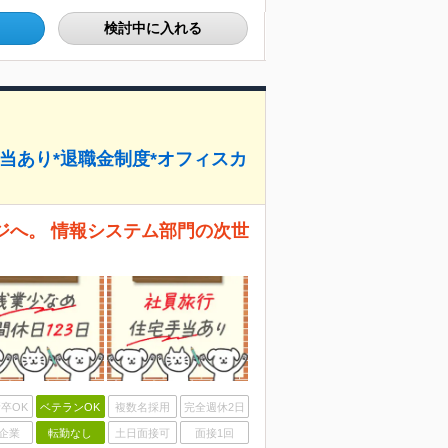
検討中に入れる
手当あり*退職金制度*オフィスカ
ジへ。 情報システム部門の次世
卒OK
ベテランOK
複数名採用
完全週休2日
企業
転勤なし
土日面接可
面接1回