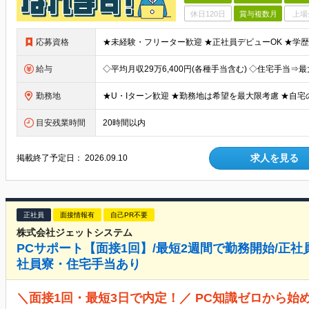
休日120日
賞与複数月
上場
応募資格
給与
勤務地
目安残業時間
20時間以内
求人を見る
掲載終了予定日：
2026.09.10
正社員
面接情報有
自己PR不要
株式会社ジェットシステム
PCサポート【面接1回】/最短2週間で勤務開始/正社
社員寮・住宅手当あり
＼面接1回・最短3日で内定！／ PC知識ゼロから始