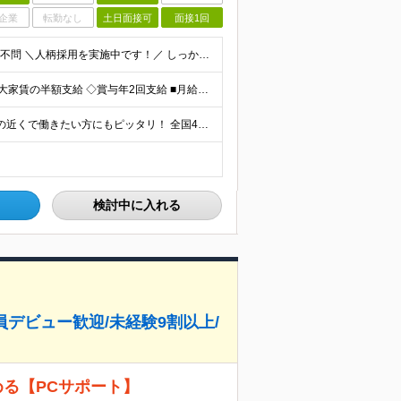
企業
転勤なし
土日面接可
面接1回
★未経験・フリーター歓迎 ★正社員デビューOK ★学歴不問 ＼人柄採用を実施中です！／ しっかりと研修できる体制が整っているので、 スキルや経歴は重視していません。 あなたのお人柄や熱意で、選考を行
◇平均月収29万6,400円(各種手当含む) ◇住宅手当⇒最大家賃の半額支給 ◇賞与年2回支給 ■月給22万5,000円以上＋地域手当＋時間外手当＋住宅手当＋家族手当 ※経験やスキルに応じて給与を
★U・Iターン歓迎 ★勤務地は希望を最大限考慮 ★自宅の近くで働きたい方にもピッタリ！ 全国44都道府県（栃木県・福井県・鹿児島県を除く）の家電量販店内の「PCコーナー」にて勤務いただきます。 ※
検討中に入れる
員デビュー歓迎/未経験9割以上/
める【PCサポート】