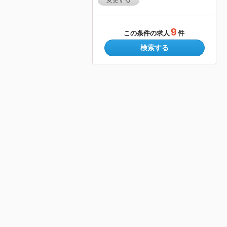
変更する
9
この条件の求人
件
検索する