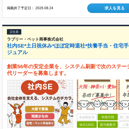
求人を見る
掲載終了予定日：
2026.08.24
正社員
ラブリー・ペット商事株式会社
社内SE*土日祝休み*ほぼ定時退社*扶養手当・住宅
ジュアル
創業56年の安定企業を、システム刷新で次のステー
代リーダーを募集します。
未経験歓迎
学歴不問
第二新
休日120日
賞与複数月
上場