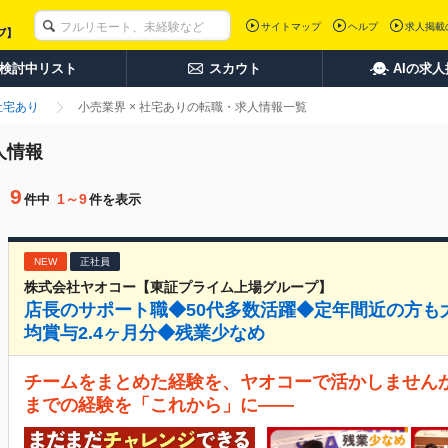
サイトマップ
ヘルプ
求人掲載
検討中リスト
スカウト
AIの求
社宅あり
小売業界 × 社宅ありの転職・求人情報一覧
人情報
9
1～9
件中
件を表示
NEW
正社員
株式会社ヤオコー【東証プライム上場グループ】
店長のサポート職◆50代多数活躍◆定年間近の方も
均賞与2.4ヶ月分◆残業少なめ
チームをまとめた経験を、ヤオコーで活かしませんか
までの経験を「これから」に――