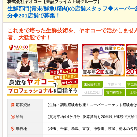
株式会社ヤオコー【東証プライム上場グループ】
生鮮部門(青果/鮮魚/精肉)の店舗スタッフ◆スーパー
分◆201店舗で募集！
これまで培った生鮮技術を、ヤオコーで活かしませ
者、大歓迎です！
未経験歓迎
学歴不問
第二新
休日120日
賞与複数月
上場
応募資格
給与
勤務地