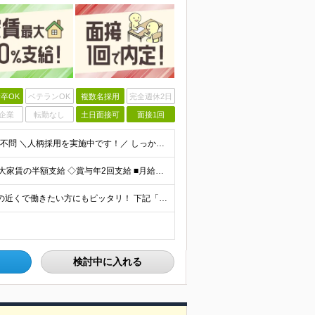
卒OK
ベテランOK
複数名採用
完全週休2日
企業
転勤なし
土日面接可
面接1回
★未経験・フリーター歓迎 ★正社員デビューOK ★学歴不問 ＼人柄採用を実施中です！／ しっかりと研修できる体制が整っているので、 スキルや経歴は重視していません。 だけど、誰でもいいわけじゃあり
◇平均月収29万6,400円(各種手当含む) ◇住宅手当⇒最大家賃の半額支給 ◇賞与年2回支給 ■月給22万5,000円以上＋地域手当＋時間外手当＋住宅手当＋家族手当 ※経験やスキルに応じて給与を
★U・Iターン歓迎 ★勤務地は希望を最大限考慮 ★自宅の近くで働きたい方にもピッタリ！ 下記「急募エリア」の家電量販店内、「PCコーナー」にて勤務いただきます。 ▼▼▼急募エリア▼▼▼ ……………
検討中に入れる