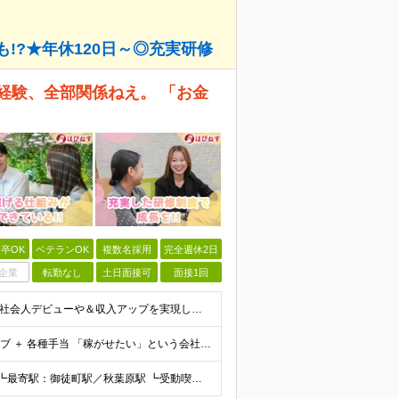
!?★年休120日～◎充実研修
経験、全部関係ねえ。 「お金
卒OK
ベテランOK
複数名採用
完全週休2日
企業
転勤なし
土日面接可
面接1回
＼面接1回／【未経験歓迎／学歴不問／家賃補助あり】 社会人デビューや＆収入アップを実現したい方 人柄を重視した採用を行っています。 書類選考は厳格ではなく、面接は基本1回！スピーディに選考を進めてい
【月給】 月給30万円～ ＋ 業界最高水準のインセンティブ ＋ 各種手当 「稼がせたい」という会社の想いから、還元率は粗利の10～28％に設定。 頑張りがそのまま月収に直結する、嘘のない給与体系です
【東京本社】 〒101-0021 東京都千代田区外神田5-2-3 ┗最寄駅：御徒町駅／秋葉原駅 ┗受動喫煙対策：屋内禁煙 ■その他：神奈川県、埼玉県、千葉県や全国への出張もあり ※転居を伴う転勤は