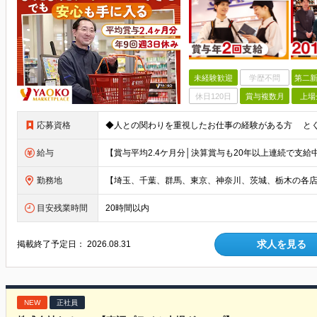
未経験歓迎
学歴不問
第二新
休日120日
賞与複数月
上場
応募資格
給与
勤務地
目安残業時間
20時間以内
求人を見る
掲載終了予定日：
2026.08.31
NEW
正社員