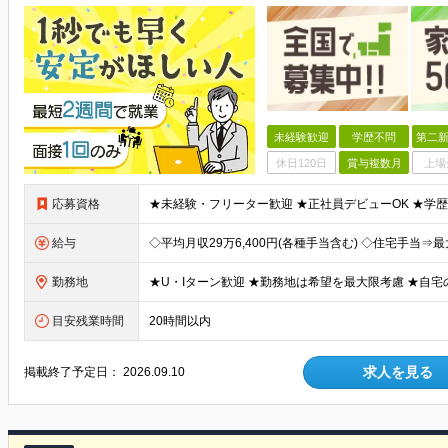
未経験歓迎
学歴不問
第二新
休日120日
賞与複数月
上場
応募資格
給与
勤務地
目安残業時間
20時間以内
求人を見る
掲載終了予定日：
2026.09.10