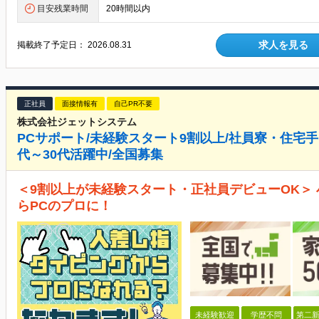
目安残業時間
20時間以内
求人を見る
掲載終了予定日：
2026.08.31
正社員
面接情報有
自己PR不要
株式会社ジェットシステム
PCサポート/未経験スタート9割以上/社員寮・住宅手
代～30代活躍中/全国募集
＜9割以上が未経験スタート・正社員デビューOK＞ 
らPCのプロに！
未経験歓迎
学歴不問
第二新