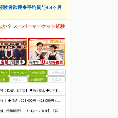
経験者歓迎◆平均賞与4.4ヶ月
んか？ スーパーマーケット経験
卒OK
ベテランOK
複数名採用
完全週休2日
企業
転勤なし
土日面接可
面接1回
【生鮮・調理経験者歓迎！スーパーマーケット経験者は特に歓迎します◎】 ◆高卒以上 ◆いずれかのご経験をお持ちの方 ・スーパーの生鮮売場（鮮魚・精肉・青果）での勤務経験がある方 ・鮮魚専門店や精肉専門店
【賞与平均4.4ケ月分│決算賞与も20年以上連続で支給中！】 ◆月給：258,400円～418,000円＋残業代＋各種手当 ※給与は前職での経験、スキルを考慮し、決定します ※残業代は全額支給します
【埼玉、千葉、群馬、東京、神奈川、茨城、栃木の各店舗で積極採用中！U・Iターン歓迎】 【群馬県】 安中/伊勢崎/太田/桐生/高崎/館林/富岡/ 中之条/藤岡/前橋 【茨城県】 古河/取手/竜ヶ崎