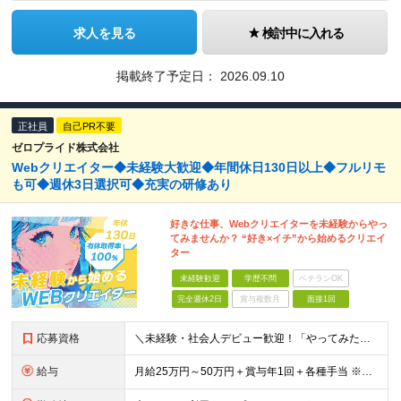
求人を見る
検討中に入れる
掲載終了予定日：
2026.09.10
正社員
自己PR不要
ゼロプライド株式会社
Webクリエイター◆未経験大歓迎◆年間休日130日以上◆フルリモ
も可◆週休3日選択可◆充実の研修あり
好きな仕事、Webクリエイターを未経験からやっ
てみませんか？ “好き×イチ”から始めるクリエイ
ター
未経験歓迎
学歴不問
ベテランOK
完全週休2日
賞与複数月
面接1回
応募資格
＼未経験・社会人デビュー歓迎！「やってみたい」が志望動機でもOK／ ◆学歴不問 ◎意欲・人柄重視の採用です！ ◎応募にあたって必須の条件はありません！ ┗社会人経験がない ┗ブランクがある という方
給与
月給25万円～50万円＋賞与年1回＋各種手当 ※経験・能力などを考慮の上、決定いたします ※月給には固定残業代（月1万5691円/9時間分）を含みます ┗超過分は別途支給 ┗残業が0時間の場合も全額