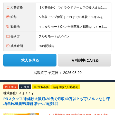
応募資格
【応募条件】 ◇クラウドサービスの導入または運用経験をお持ちの方（目安2年以上） ◇マーケティング施策の設計、またはMAツールの実務経験をお持ちの方 ◇SIer・SESなどでの実務経験（目安1年以上）
給与
＼年収アップ保証｜これまでの経験・スキルをしっかり評価します／ ■経験者（経験目安2年以上）月給35万円以上 ■即戦力（経験目安5年以上）月給50万円以上 ■ベテラン（経験目安10年以上）月給80万
勤務地
＜フルリモートOK／全国募集／転勤なし＞ ■本社 東京都千代田区九段南1-5-6 りそな九段ビル5F ■プロジェクト先 都内23区を中心に1都3県のプロジェクト先 ※勤務地は希望を考慮いたします
働き方
フルリモートがメイン
残業時間
20時間以内
求人を見る
検討中に入れる
掲載終了予定日：
2026.08.20
終了間近
正社員
自己PR不要
話を聞きたい応募可
株式会社Ｌｅｇａｃｙ
PRスタッフ/未経験大歓迎/20代で月収40万以上も可/ノルマなし/平
均年齢25歳/残業ほぼナシ/面接1回