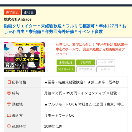
終了間近
正社員
株式会社Antrace
動画クリエイター＊未経験歓迎＊フルリモ相談可＊年休127日＊お
しゃれ自由＊寮完備＊年数回海外研修＊イベント多数
仕事にも、遊びにも全力！ [平均年齢24歳]の若手
中心のチームで、 完全未経験から動画編集者デ
ビュー♪
未経験歓迎
学歴不問
ベテランOK
完全週休2日
賞与複数月
面接1回
応募資格
★業界・職種未経験歓迎！ ★第二新卒、既卒歓迎！ ★社会人未経験歓迎！ ■こんな方におススメ！ ―――――――――― ◎動画編集に興味がある方 ◎SNSやYouTubeをよく見る・好きな方 ◎クリ
給与
月給28万円～35万円＋インセンティブ ※経験・スキルなどを考慮のうえ、決定します。 ※時間外手当は別途全額支給します。 ＼目標＋αで1本担当するごとに5000円！／ ひと月の目標本数以上の動画
勤務地
★フルリモートOK★ 本社または全国（東京、神奈川、千葉、埼玉、大阪）にあるオフィスの利用も可能です！ ＜本社住所＞ 東京都豊島区南池袋1-16-15リージャス5階 ＜大阪支社＞ 大阪府大阪市北区
働き方
リモートワークOK
残業時間
20時間以内