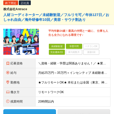
終了間近
正社員
株式会社Antrace
人材コーディネーター／未経験歓迎／フルリモ可／年休127日／お
しゃれ自由／海外研修年10回／美容・サウナ割あり
平均年齢24歳！最高の仲間と一緒に、 仕事も人
生も全力になれる環境です♪
未経験歓迎
学歴不問
ベテランOK
完全週休2日
賞与複数月
面接1回
応募資格
＼資格・経験・学歴は関係ありません！／ ★業界・職種未経験歓迎！ ★第二新卒、既卒歓迎！ ★社会人未経験歓迎！ ―――――――――― こんな方におススメ！ ―――――――――― ◎ボードゲーム好き
給与
月給25万円～35万円＋インセンティブ 未経験者：月給25万円～＋インセンティブ 経験者：月給35万円～＋インセンティブ （※経験者は営業経験5年以上の方を想定） ※経験・スキルなどを考慮のうえ、
勤務地
★フルリモートOK★ 本社または全国（東京、神奈川、千葉、埼玉、大阪）にあるオフィスの利用も可能です！ ＜本社住所＞ 東京都豊島区南池袋1-16-15リージャス5階 ＜大阪支社＞ 大阪府大阪市北区
働き方
リモートワークOK
残業時間
20時間以内