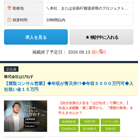
勤務地
＼本社、または全国47都道府県のプロジェクト先／ ◎希望に合わせた勤務地でご活躍いただけます！ ◎引っ越しを伴う転勤はございません。 【本社】 東京都中央区銀座1-7-16 コミット銀座ビル4F
残業時間
10時間以内
求人を見る
検討中に入れる
5
掲載終了予定日：
2026.08.13
残り
日
正社員
株式会社はぴねす
【買取コンサル営業】◆年収が青天井!?◆年収５０００万円可◆入
社祝い金１５万円
【自分自身の人生を「はぴねす」で満たす。】
社会人未経験・第二新卒から、「理想の将来」を
叶えませんか？
未経験歓迎
学歴不問
ベテランOK
完全週休2日
賞与複数月
面接1回