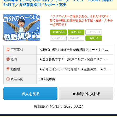
5h以下／育成前提採用／サポート充実
「クリエイターに憧れがある」それだけでOK！
育てる体制に自信があるから学歴・経験・スキル
一切不問です
未経験歓迎
学歴不問
ベテランOK
完全週休2日
賞与複数月
面接1回
応募資格
＼20代が9割！ほぼ全員が未経験スタート！／ ★未経験歓迎 ★学歴不問 ★第二新卒歓迎 ★ブランクOK 特別な知識や経験は一切不問です。 「やってみたい」という意欲を重視し、選考を行います。 ■こ
給与
★全国募集です！ 【関東エリア・関西エリア・東海エリア】 ■月給22万円～30万円＋各種手当 ※上記には、固定残業代が含まれます └関東エリア：月9時間分（月1万3808円～） └関西エリア：月15
勤務地
★研修はオンラインで完結！ ★全国募集！ ★本配属後はリモート可能な案件もあり！ 下記いずれかでの勤務になります ◎本社 ◎各事業所 ◎全国の各プロジェクト先 【東京本社】 東京都台東区上野7丁目
残業時間
10時間以内
求人を見る
検討中に入れる
掲載終了予定日：
2026.08.27