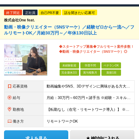
終了間近
正社員
自己PR不要
話を聞きたい応募可
株式会社One feat.
動画・映像クリエイター（SNSマーケ）／経験ゼロから一流へ／フ
ルリモートOK／月給30万円～／年休130日以上
◆スタートアップ募集◆フルリモート案件多数！
◆動画・映像クリエイター（SNSマーケ）◎
未経験歓迎
学歴不問
ベテランOK
完全週休2日
賞与複数月
面接1回
応募資格
動画編集やSNS、3Dデザインに興味がある方大歓迎！ ―★ 未経験者大歓迎！学歴・経験不問/第二新卒歓迎/WEB面接可能！ ★― 「パソコンの電源ってどうやって入れるの？」 「ワードもエクセルも使
給与
月給：30万円～60万円＋諸手当 ※経験・スキルを考慮して決定します。 試用期間中： 一都三県：月給21万円以上 ※試用期間：6ヶ月～ ※試用期間中は、契約社員となります。
勤務地
【転勤なし（在宅・リモートワーク導入）】 ※フルリモートあり ※研修中に関しても下記となります。 【本社】 東京都千代田区神田和泉町1番地6-16ヤマトビル405 【プロジェクト先】 一都三県、北
働き方
リモートワークOK
求人を見る
検討中に入れる