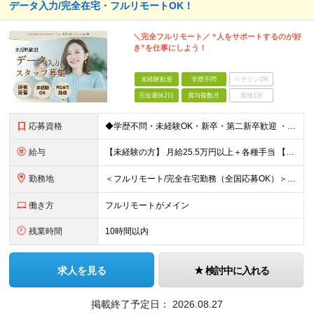
データ入力/完全在宅・フルリモートOK！
＼完全フルリモート／ “人をサポートするのが好
き”を仕事にしよう！
未経験歓迎
学歴不問
ベテランOK
完全週休2日
賞与複数月
面接1回
応募資格
◆学歴不問・未経験OK・新卒・第二新卒歓迎 ・フルリモートで自律的に働きたい方 ・PCの基本操作（タイピング・コピー＆ペースト）ができればOK！
給与
【未経験の方】 月給25.5万円以上＋各種手当 【事務経験3年以上の方】 月給28万円以上＋各種手当 ※経験・スキル・年齢を考慮の上、決定します ※試用期間：3ヶ月(雇用形態は正社員、給与・待遇に
勤務地
＜フルリモート/完全在宅勤務（全国応募OK）＞ ★自宅/カフェなど、あなたが働きやすい場所で働けます ★転居を伴う転勤はありません ★全国47都道府県どこからでも応募OK ■本社 東京都新宿区山吹町
働き方
フルリモートがメイン
残業時間
10時間以内
求人を見る
検討中に入れる
掲載終了予定日：
2026.08.27