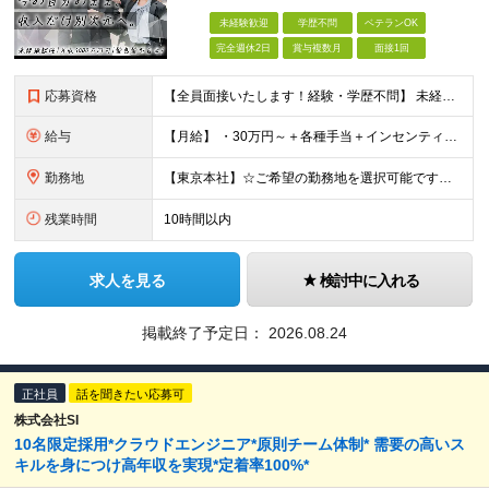
未経験歓迎
学歴不問
ベテランOK
完全週休2日
賞与複数月
面接1回
応募資格
【全員面接いたします！経験・学歴不問】 未経験から稼ぎたい人＜第二新卒・社会人デビュー歓迎＞ ☆職種・業種未経験歓迎！未経験から稼げる環境です。 ◇人柄・意欲重視の選考！◇ 面接はお互いのことを知
給与
【月給】 ・30万円～＋各種手当＋インセンティブ ・試用期間(6ヶ月) ※固定残業代は、時間外労働の有無に関わらず月34時間分を月5.6万円支給 ※上記を超える時間外労働分は追加で支給 ※試用期間中の
勤務地
【東京本社】☆ご希望の勤務地を選択可能です！U・Iターン歓迎 〒171-0021 東京都豊島区西池袋２丁目３９－８ ■新宿営業所 「新宿御苑前駅」より徒歩5分、「新宿三丁目駅」より徒歩8分 東京都新
残業時間
10時間以内
求人を見る
検討中に入れる
掲載終了予定日：
2026.08.24
正社員
話を聞きたい応募可
株式会社SI
10名限定採用*クラウドエンジニア*原則チーム体制* 需要の高いス
キルを身につけ高年収を実現*定着率100%*