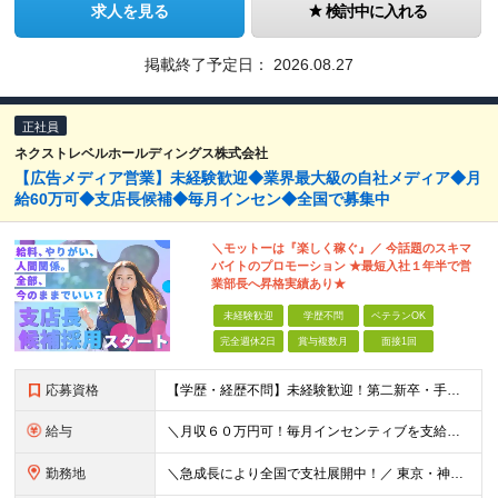
求人を見る
検討中に入れる
掲載終了予定日：
2026.08.27
正社員
ネクストレベルホールディングス株式会社
【広告メディア営業】未経験歓迎◆業界最大級の自社メディア◆月
給60万可◆支店長候補◆毎月インセン◆全国で募集中
＼モットーは『楽しく稼ぐ』／ 今話題のスキマ
バイトのプロモーション ★最短⼊社１年半で営
業部⻑へ昇格実績あり★
未経験歓迎
学歴不問
ベテランOK
完全週休2日
賞与複数月
面接1回
応募資格
【学歴・経歴不問】未経験歓迎！第⼆新卒・⼿に職をつけたい・新たな挑戦者⼤歓迎！⼈柄・意欲重視の採⽤♪ ＼これまでの経験・スキルは⼀切不問／ 新たな⼀歩を全⼒で応援します！ ★経歴・学歴不問 ★未経
給与
＼⽉収６０万円可！毎⽉インセンティブを⽀給／ ⽉給３０万円〜+ダブルインセンティブ（個⼈+⽀店達成率に応じて） ※営業⼿当含む ▼下記固定残業代を含みます ・関東圏：5万8000円〜（⽉36h分）＋
勤務地
＼急成⻑により全国で⽀社展開中！／ 東京・神奈川・埼⽟・千葉・⼤阪・名古屋・神⼾・新潟・⾦沢・京都・広島・福岡などで募集中！ ★東京、⼤阪、名古屋、福岡は急募のため、特に選考優遇します★ ◎勤務地は