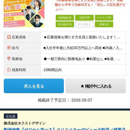
＼応募資格を満たす方全員と面接します／ 未経
験から半年で月給30万も！「安心」の正社員デビ
ュー♪
未経験歓迎
学歴不問
ベテランOK
完全週休2日
賞与複数月
面接1回
応募資格
★応募資格を満たす方全員と面接いたします！お気軽にご応募を★ ■完全未経験OK！フリーターの方も歓迎 ■第二新卒・正社員デビューOK ■学歴不問 ━━━━━━━━━━━━ ▼こんな方をお待ちして
給与
■入社半年後に月給30万円以上へ昇給 ■26歳／入社4年目で年収800万円の実績あり 月給24万円～＋各種手当＋賞与 ＜固定給UPで還元＞ 目先の報酬ではなく、継続的な成長を評価したい。 そんな想
勤務地
◆一都三県内に勤務地あり ◆転勤なし ■毎週、催事を行っているイベント会場にて勤務いただきます。 基本的にはご自宅から1時間圏内（関東1都3県が中心）に配属となります。 ※勤務地は希望を考慮して決定
残業時間
10時間以内
求人を見る
検討中に入れる
掲載終了予定日：
2026.09.07
正社員
株式会社ネクストデザイン
動画編集【ゼロから学べる】クリエイターデビュー大歓迎／残業月