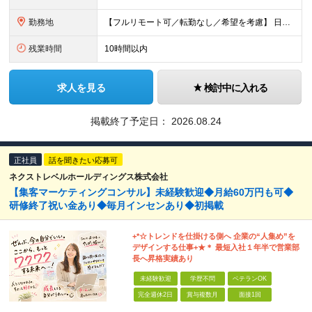
勤務地
【フルリモート可／転勤なし／希望を考慮】 日本47都道府県、どこでも就業可能！ (東京支社、群馬本社、北海道支社、宮城支社、愛知支社、大阪支社、福岡支社、千葉支店、神奈川支店、茨城支店、新潟支店、長野
残業時間
10時間以内
求人を見る
検討中に入れる
掲載終了予定日：
2026.08.24
正社員
話を聞きたい応募可
ネクストレベルホールディングス株式会社
【集客マーケティングコンサル】未経験歓迎◆月給60万円も可◆
研修終了祝い金あり◆毎月インセンあり◆初掲載
+*☆トレンドを仕掛ける側へ 企業の“⼈集め”を
デザインする仕事+★＊ 最短⼊社１年半で営業部
⻑へ昇格実績あり
未経験歓迎
学歴不問
ベテランOK
完全週休2日
賞与複数月
面接1回