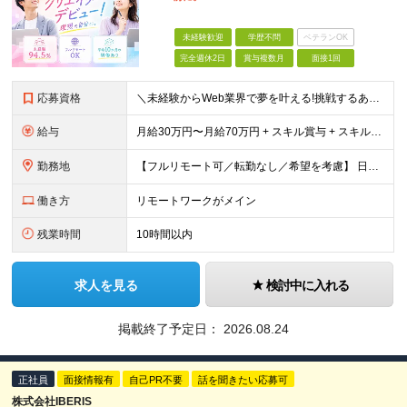
未経験歓迎
学歴不問
ベテランOK
完全週休2日
賞与複数月
面接1回
応募資格
＼未経験からWeb業界で夢を叶える!挑戦するあなたを全力サポート／ ★学歴・経験不問! ★未経験・クリエイティブ系スクール卒業生・第二新卒歓迎! ★社会人未経験OK! ★将来の幹部候補採用 『PCに
給与
月給30万円〜月給70万円 + スキル賞与 + スキルインセンティブ ※研修期間は有期雇用契約社員 ※プロジェクトによって異なる ※上記には(固定残業代¥44,369/30時間)を含む ※エリアによ
勤務地
【フルリモート可／転勤なし／希望を考慮】 日本47都道府県、どこでも就業可能！ (東京支社、群馬本社、北海道支社、宮城支社、愛知支社、大阪支社、福岡支社、千葉支店、神奈川支店、茨城支店、新潟支店、長野
働き方
リモートワークがメイン
残業時間
10時間以内
求人を見る
検討中に入れる
掲載終了予定日：
2026.08.24
正社員
面接情報有
自己PR不要
話を聞きたい応募可
株式会社IBERIS