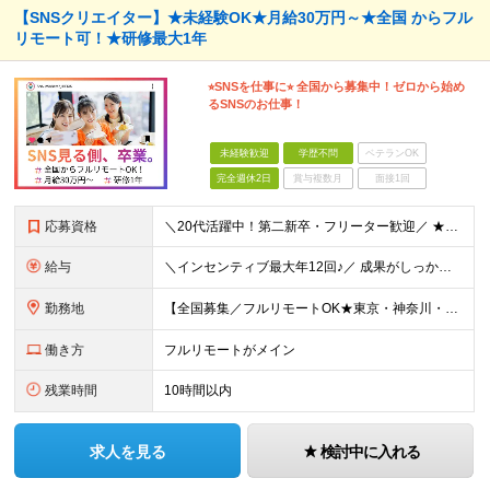
【SNSクリエイター】★未経験OK★月給30万円～★全国 からフル
リモート可！★研修最大1年
⭐︎SNSを仕事に⭐︎ 全国から募集中！ゼロから始め
るSNSのお仕事！
未経験歓迎
学歴不問
ベテランOK
完全週休2日
賞与複数月
面接1回
応募資格
＼20代活躍中！第二新卒・フリーター歓迎／ ★未経験歓迎！学歴・転職回数不問★ ◎Instagram／TikTok／X／YouTubeなど、 SNSを見るのが好きな方大歓迎です♪ ＼100％ポテン
給与
＼インセンティブ最大年12回♪／ 成果がしっかり収入に反映される給与制度です！ 月給30万円＋インセンティブ（最大年12回） ★スキル、適性に応じて優遇 【試用期間について】 ・期間：1年 ・給与
勤務地
【全国募集／フルリモートOK★東京・神奈川・埼玉・大阪・福岡で積極採用中】 在宅勤務、または関東（東京・神奈川・埼玉など）または関西（大阪府など）、九州（福岡）のプロジェクト先 ★フルリモート可（通
働き方
フルリモートがメイン
残業時間
10時間以内
求人を見る
検討中に入れる