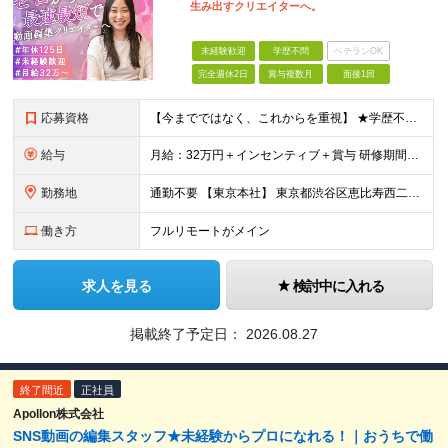
生み出すクリエイターへ。
未経験歓迎
学歴不問
ベテランOK
完全週休2日
賞与複数月
面接1回
応募資格
【今までではなく、これからを重視】 ★学歴不問 ★職種未経験歓迎 ★業種未経験歓迎 ★社会人未経験歓迎 ★第二新卒歓迎 ★ブランクOK ★動画編集・デザイン制作の勉強を独学でしている方など ※基礎的
給与
月給：32万円＋インセンティブ＋賞与 研修期間中：月給25万円～ ＼ 頑張りはしっかり評価！ ／ 研修期間中でも、スキルの習得状況や成果に応じて月給27万円へ昇給が可能です。 【研修期間】 期
勤務地
通勤不要 【東京本社】 東京都渋谷区恵比寿西二丁目8番4号 EX恵比寿西ビル5階
働き方
フルリモートがメイン
求人を見る
検討中に入れる
掲載終了予定日：
2026.08.27
終了間近
正社員
Apollon株式会社
SNS動画の編集スタッフ★未経験からプロになれる！｜おうちで働