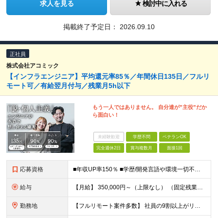
求人を見る
検討中に入れる
掲載終了予定日：
2026.09.10
正社員
株式会社アコミック
【インフラエンジニア】平均還元率85％／年間休日135日／フルリ
モート可／有給翌月付与／残業月5h以下
もう一人ではありません。 自分達が”主役”だか
ら面白い！
未経験歓迎
学歴不問
ベテランOK
完全週休2日
賞与複数月
面接1回
応募資格
■年収UP率150％ ■学歴/開発言語や環境一切不問 ■第二新卒・既卒歓迎 ■経験浅め・ブランクがある方もOK！ 【必須条件】 インフラエンジニアの実務経験1年以上の方 ★PM/PLへのキャリアU
給与
【月給】 350,000円～（上限なし） （固定残業代20時間分16,600円～を含む） ∟経験やスキルにより、決定いたします。 ∟みなし残業代は、時間外労働の有無に関わらず支給します ∟20時間を超
勤務地
【フルリモート案件多数】 社員の9割以上がリモートワークを導入！ 【勤務地】 自宅／本社オフィス／大阪支社／東京23区内のプロジェクト先への勤務 ・プロジェクト先は、居住地やご自身の希望等を考慮の上