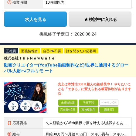
残業時間
10時間以内
求人を見る
検討中に入れる
掲載終了予定日：
2026.08.24
正社員
面接情報有
自己PR不要
話を聞きたい応募可
株式会社ＴｈｅＮｅｗＧａｔｅ
動画クリエイター(YouTube動画制作など)/世界に通用するグロー
バル人財へ/フルリモ ート
売上は昨対比300％超えの急成長中！ やりたいこ
とを「できる」に変えられる教育体制があります
◎
未経験歓迎
学歴不問
ベテランOK
完全週休2日
賞与複数月
面接1回
応募資格
＼未経験からWeb業界で夢を叶える!挑戦するあなたを全力サポート/ ★学歴・経験不問! ★未経験・クリエイティブ系スクール卒業生・第二新卒歓迎! ★社会人未経験OK! ★将来の幹部候補採用 『PC
給与
月給30万円〜月給70万円 + スキル賞与 + スキルインセンティブ ※研修期間は有期雇用契約社員 ※プロジェクトによって異なる ※上記には(固定残業代¥44,369/30時間)を含む ※エリアによ