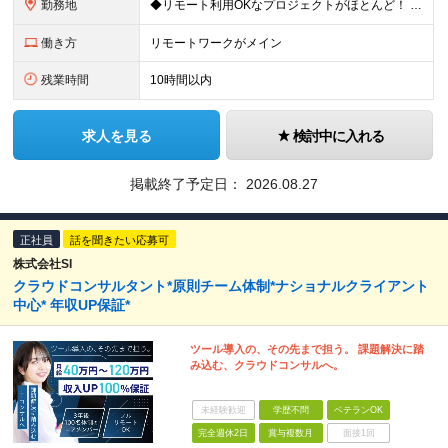
勤務地
◆リモート利用OKなプロジェクトがほとんど！ ◆フルリモート（完全在宅）OKなプロジェクトも！ ◆週休3日の案件もあり！ ☆★全国で採用中★☆ 本社（東京都港区）または 全国47都道府県の プロジェ
働き方
リモートワークがメイン
残業時間
10時間以内
求人を見る
検討中に入れる
掲載終了予定日：
2026.08.27
正社員
話を聞きたい応募可
株式会社SI
クラウドコンサルタント*原則チーム体制*ナショナルクライアント
中心* 年収UP保証*
ツール導入の、その先まで担う。 課題解決に踏
み込む、クラウドコンサルへ。
未経験歓迎
学歴不問
ベテランOK
完全週休2日
賞与複数月
面接1回