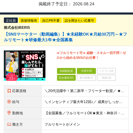
掲載終了予定日：
2026.08.24
正社員
面接情報有
自己PR不要
話を聞きたい応募可
株式会社IBERIS
【SNSマーケター（動画編集）】★未経験OK★月給30万円～★フ
ルリモート★研修最大1年★全国募集
≪フルリモート可≫ 経験・スキル一切不問！ゼ
ロから始めるSNSのお仕事！
未経験歓迎
学歴不問
ベテランOK
完全週休2日
賞与複数月
面接1回
応募資格
＼20代活躍中！第二新卒・フリーター歓迎／ ★未経験歓迎！学歴・転職回数不問★ ◎Instagram／TikTok／X／YouTubeなど、 SNSを見るのが好きな方大歓迎です♪ ＼100％ポテン
給与
＼インセンティブ最大年12回♪／ 成果がしっかり収入に反映される給与制度です！ 月給30万円＋インセンティブ（最大年12回） ★スキル、適性に応じて優遇 【試用期間について】 ・期間：1年 ・給与
勤務地
【全国募集／フルリモートOK★東京・神奈川・埼玉・大阪・福岡で積極採用中】 在宅勤務、または関東（東京・神奈川・埼玉など）または関西（大阪府など）、九州（福岡）のプロジェクト先 ★フルリモート可（通
働き方
フルリモートがメイン