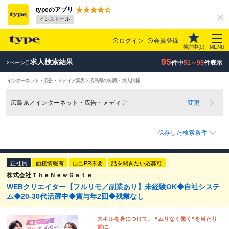
typeのアプリ
インストール
ログイン
会員登録
検討中(
0
)
MENU
95
求人検索結果
件中
51～95
件表示
2ページ目
インターネット・広告・メディア業界 × 広島県の転職・求人情報
広島県／インターネット・広告・メディア
変更
保存した検索条件
正社員
面接情報有
自己PR不要
話を聞きたい応募可
株式会社ＴｈｅＮｅｗＧａｔｅ
WEBクリエイター【フルリモ／副業あり】未経験OK◆自社システ
ム◆20-30代活躍中◆賞与年2回◆残業なし
スキルを身につけて、 “ムリなく働く”を当たり
前に。