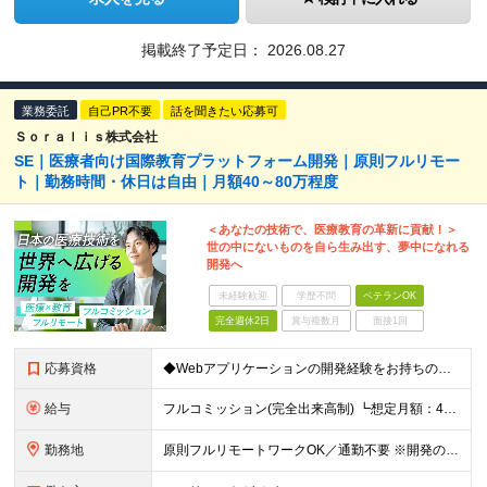
掲載終了予定日：
2026.08.27
業務委託
自己PR不要
話を聞きたい応募可
Ｓｏｒａｌｉｓ株式会社
SE｜医療者向け国際教育プラットフォーム開発｜原則フルリモー
ト｜勤務時間・休日は自由｜月額40～80万程度
＜あなたの技術で、医療教育の革新に貢献！＞
世の中にないものを自ら生み出す、夢中になれる
開発へ
未経験歓迎
学歴不問
ベテランOK
完全週休2日
賞与複数月
面接1回
応募資格
◆Webアプリケーションの開発経験をお持ちの方（年数不問） ◆大卒以上 ◆英語での日常会話ができる方
給与
フルコミッション(完全出来高制) ┗想定月額：40万円～80万円 ┗稼働日数や時間は全て自由。自分のペースで働けます。 【収益モデル】 月20〜40時間稼働：月額15〜30万円 ※試用期間はありませ
勤務地
原則フルリモートワークOK／通勤不要 ※開発の熱量を共有するため、出社できる範囲にお住まいの方を想定。 ◆オフィス 東京都港区高輪3丁目25-29 Ave.Takanawa 5階エキスパートオフィス