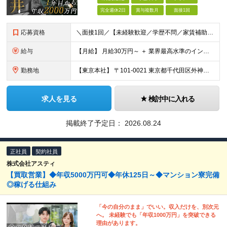
完全週休2日
賞与複数月
面接1回
応募資格
＼面接1回／【未経験歓迎／学歴不問／家賃補助あり】 社会人デビューや＆収入アップを実現したい方 人柄を重視した採用を行っています。 書類選考は厳格ではなく、面接は基本1回！スピーディに選考を進めてい
給与
【月給】 月給30万円～ ＋ 業界最高水準のインセンティブ ＋ 各種手当 「稼がせたい」という会社の想いから、還元率は粗利の10～28％に設定。 頑張りがそのまま月収に直結する、嘘のない給与体系です
勤務地
【東京本社】 〒101-0021 東京都千代田区外神田5-2-3 ┗最寄駅：御徒町駅／秋葉原駅 ┗受動喫煙対策：屋内禁煙 ■その他：神奈川県、埼玉県、千葉県や全国への出張もあり ※転居を伴う転勤は
求人を見る
検討中に入れる
掲載終了予定日：
2026.08.24
正社員
契約社員
株式会社アスティ
【買取営業】◆年収5000万円可◆年休125日～◆マンション寮完備
◎稼げる仕組み
「今の自分のまま」でいい。収入だけを、別次元
へ。 未経験でも「年収1000万円」を突破できる
理由があります。