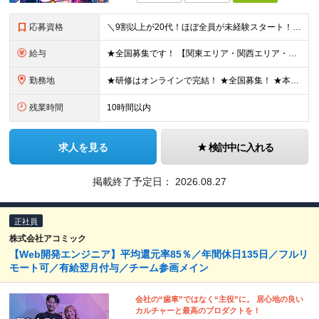
応募資格
＼9割以上が20代！ほぼ全員が未経験スタート！／ ★未経験歓迎 ★学歴不問 ★第二新卒歓迎 ★ブランクOK 特別な知識や経験は一切不問です。 「やってみたい」という意欲を重視し、選考を行います。
給与
★全国募集です！ 【関東エリア・関西エリア・東海エリア】 ■月給22万円～30万円＋各種手当 ※上記には、固定残業代が含まれます └関東エリア：月9時間分（月1万3808円～） └関西エリア：月15
勤務地
★研修はオンラインで完結！ ★全国募集！ ★本配属後はリモート可能な案件もあり！ 下記いずれかでの勤務になります ◎本社 ◎各事業所 ◎全国の各プロジェクト先 【東京本社】 東京都台東区上野7丁目
残業時間
10時間以内
求人を見る
検討中に入れる
掲載終了予定日：
2026.08.27
正社員
株式会社アコミック
【Web開発エンジニア】平均還元率85％／年間休日135日／フルリ
モート可／有給翌月付与／チーム参画メイン
会社の“歯車”ではなく“主役”に。 居心地の良い
カルチャーと最高のプロダクトを！