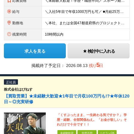
応募資格
＼未経験大歓迎！学歴・職歴不問／ スポーツ経験も不問！人柄重視の採用で「やってみたい」を全力応援！ ■意欲・人柄重視の採用です！ □スポーツ経験も問いません♪ ■入社時に必要なスキル・経験は一切あ
給与
＼入社5年目で年収1000万円も可／ ■月給25万円～70万円＋賞与＋残業代全額支給 ※経験・能力などを考慮の上、決定いたします。 ※残業代は別途全額支給いたします。 ※試用期間は6ヶ月です。その間
勤務地
＼本社、または全国47都道府県のプロジェクト先／ ◎希望に合わせた勤務地でご活躍いただけます！ ◎引っ越しを伴う転勤はございません。 【本社】 東京都中央区銀座1-7-16 コミット銀座ビル4F
残業時間
10時間以内
求人を見る
検討中に入れる
5
掲載終了予定日：
2026.08.13
残り
日
正社員
株式会社はぴねす
【買取営業】★未経験大歓迎★1年目で月収100万円も!?★年休120
日～◎充実研修
「くすぶったまま、一生終わる気ですか？」 学
歴・経験、全部関係ねえ。 「お金が欲しい」そ
れだけで十分です！！
未経験歓迎
学歴不問
ベテランOK