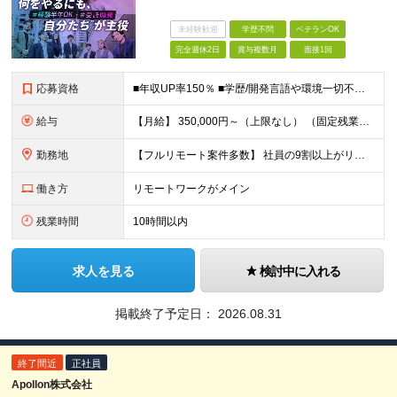
未経験歓迎
学歴不問
ベテランOK
完全週休2日
賞与複数月
面接1回
応募資格
■年収UP率150％ ■学歴/開発言語や環境一切不問 ■第二新卒・既卒歓迎 ■経験浅め・ブランクがある方もOK！ 【必須条件】 開発案件の実務経験半年以上の方 ★PM/PLへのキャリアUPも！ 昨
給与
【月給】 350,000円～（上限なし） （固定残業代20時間分16,600円～を含む） ∟経験やスキルにより、決定いたします。 ∟みなし残業代は、時間外労働の有無に関わらず支給します ∟20時間を超
勤務地
【フルリモート案件多数】 社員の9割以上がリモートワークを導入！ 【勤務地】 自宅／本社オフィス／大阪支社／東京23区内のプロジェクト先への勤務 ・プロジェクト先は、居住地やご自身の希望等を考慮の上
働き方
リモートワークがメイン
残業時間
10時間以内
求人を見る
検討中に入れる
掲載終了予定日：
2026.08.31
終了間近
正社員
Apollon株式会社