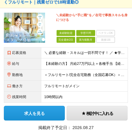
くフルリモート｜残業ゼロで18時退勤◎
＼未経験から“手に職”を／在宅で事務スキルを身
につける
未経験歓迎
学歴不問
ベテランOK
完全週休2日
賞与複数月
面接1回
応募資格
＼ 必要な経験・スキルは一切不問です！ ／ ★学歴・職歴はまったく気にしません！ ★正社員デビューの方、第二新卒の方も大歓迎です！
給与
【未経験の方】 月給27万円以上＋各種手当 【経験3年以上の方】 月給30万円以上＋各種手当 ※経験・スキル・年齢を考慮の上、決定します ※試用期間中（2〜3ヶ月）も同条件 ※残業代は全額別途支給
勤務地
＜フルリモート/完全在宅勤務（全国応募OK）＞ ★自宅/カフェなど、あなたが働きやすい場所で働けます ★転居を伴う転勤はありません ★全国47都道府県どこからでも応募OK ■本社 東京都新宿区山吹町
働き方
フルリモートがメイン
残業時間
10時間以内
求人を見る
検討中に入れる
掲載終了予定日：
2026.08.27