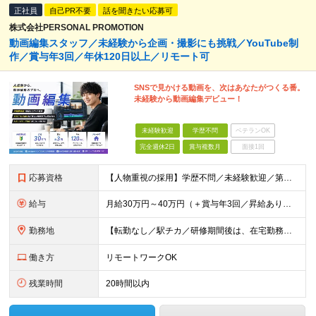
正社員
自己PR不要
話を聞きたい応募可
株式会社PERSONAL PROMOTION
動画編集スタッフ／未経験から企画・撮影にも挑戦／YouTube制
作／賞与年3回／年休120日以上／リモート可
SNSで見かける動画を、次はあなたがつくる番。
未経験から動画編集デビュー！
未経験歓迎
学歴不問
ベテランOK
完全週休2日
賞与複数月
面接1回
応募資格
【人物重視の採用】学歴不問／未経験歓迎／第二新卒歓迎 「動画編集を仕事にしてみたい！」 「YouTubeやTikTokが好き！」 「クリエイティブな仕事に挑戦したい！」 そんな想いがあれば、経験や
給与
月給30万円～40万円（＋賞与年3回／昇給あり） 【固定残業代について】 なし（残業代は、実際の労働時間に応じて別途全額支給）
勤務地
【転勤なし／駅チカ／研修期間後は、在宅勤務可能】 本社：東京都渋谷区代々木1-30-15 天翔代々木ビル5階 ★過去入社した先輩方の前職をご紹介（経験職種不問です）★ 一般職、秘書、総務、経理
働き方
リモートワークOK
残業時間
20時間以内