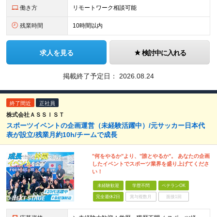
働き方
リモートワーク相談可能
残業時間
10時間以内
求人を見る
検討中に入れる
掲載終了予定日：
2026.08.24
終了間近
正社員
株式会社ＡＳＳＩＳＴ
スポーツイベントの企画運営（未経験活躍中）/元サッカー日本代
表が設立/残業月約10h/チームで成長
"何をやるか"より、"誰とやるか"。 あなたの企画
したイベントでスポーツ業界を盛り上げてくださ
い！
未経験歓迎
学歴不問
ベテランOK
完全週休2日
賞与複数月
面接1回