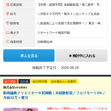
応募資格
【学歴・経歴不問】未経験歓迎！第⼆新卒・⼿に職をつけたい・新たな挑戦者⼤歓迎！⼈柄・意欲重視の採⽤♪ ＼これまでの経験・スキルは⼀切不問／ 新たな⼀歩を全⼒で応援します！ ★経歴・学歴不問 ★未経
給与
＼⽉収６０万円可！毎⽉インセンティブを⽀給／ ⽉給３０万円〜+ダブルインセンティブ（個⼈+⽀店達成率に応じて） ※営業⼿当含む ▼下記固定残業代を含みます ・関東圏：5万8000円〜（⽉36h分）＋
勤務地
＼急成⻑により全国で⽀社展開中！／ 東京・神奈川・埼⽟・千葉・⼤阪・名古屋・神⼾・新潟・⾦沢・京都・広島・福岡などで募集中！ ★東京、⼤阪、名古屋、福岡は急募のため、特に選考優遇します★ ◎勤務地は
働き方
リモートワーク相談可能
残業時間
10時間以内
求人を見る
検討中に入れる
掲載終了予定日：
2026.08.24
終了間近
正社員
自己PR不要
話を聞きたい応募可
株式会社viralinks
動画編集クリエイター※初掲載｜未経験歓迎／フルリモートOK／
月給32万＋賞与
経験がない？関係ない。 未経験から、"バズる"を