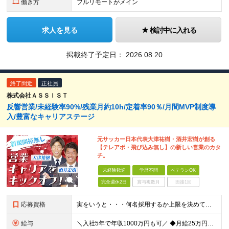
働き方
フルリモートがメイン
求人を見る
検討中に入れる
掲載終了予定日：
2026.08.20
終了間近
正社員
株式会社ＡＳＳＩＳＴ
反響営業/未経験率90%/残業月約10h/定着率90％/月間MVP制度導
入/豊富なキャリアステージ
元サッカー日本代表大津祐樹・酒井宏樹が創る
【テレアポ・飛び込み無し】の新しい営業のカタ
チ。
未経験歓迎
学歴不問
ベテランOK
完全週休2日
賞与複数月
面接1回
応募資格
実をいうと・・・何名採用するか上限を決めていません！ なので、カルチャーフィットする方は【全員採用】します！ ＼弊社のカルチャーに合う方／ □人に喜んでもらうことが好き □何かに打ち込む人を応援した
給与
＼入社5年で年収1000万円も可／ ◆月給25万円～70万円＋賞与 ※経験・能力などを考慮の上、決定いたします。 ※残業代は別途全額支給いたします。 ※試用期間は6ヶ月です。その間の雇用形態は契約