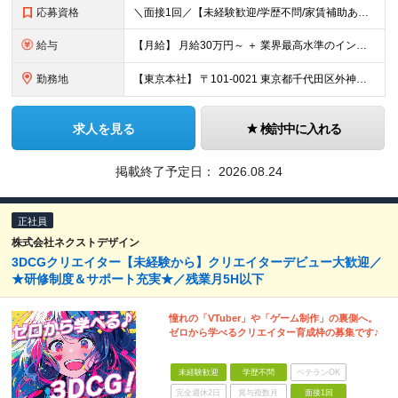
応募資格
＼面接1回／【未経験歓迎/学歴不問/家賃補助あり】 社会人デビューや、ここからのキャリアアップを実現したい方 人柄を重視した採用を行っています。 書類選考は厳格ではなく、面接は基本1回！ スピーディ
給与
【月給】 月給30万円～ ＋ 業界最高水準のインセンティブ ＋ 各種手当 「稼がせたい」という会社の想いから、還元率は粗利の10～28％に設定。 頑張りがそのまま月収に直結する、嘘のない給与体系です
勤務地
【東京本社】 〒101-0021 東京都千代田区外神田5-2-3 ┗最寄駅：御徒町駅／秋葉原駅 ┗受動喫煙対策：屋内禁煙 ■その他：神奈川県、埼玉県、千葉県や全国への出張もあり ※転居を伴う転勤は
求人を見る
検討中に入れる
掲載終了予定日：
2026.08.24
正社員
株式会社ネクストデザイン
3DCGクリエイター【未経験から】クリエイターデビュー大歓迎／
★研修制度＆サポート充実★／残業月5H以下
憧れの「VTuber」や「ゲーム制作」の裏側へ。
ゼロから学べるクリエイター育成枠の募集です♪
未経験歓迎
学歴不問
ベテランOK
完全週休2日
賞与複数月
面接1回