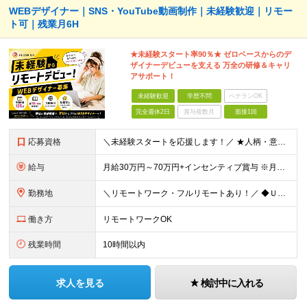
WEBデザイナー｜SNS・YouTube動画制作｜未経験歓迎｜リモー
ト可｜残業月6H
★未経験スタート率90％★ ゼロベースからのデ
ザイナーデビューを支える 万全の研修＆キャリ
アサポート！
未経験歓迎
学歴不問
ベテランOK
完全週休2日
賞与複数月
面接1回
応募資格
＼未経験スタートを応援します！／ ★人柄・意欲を重視した採用★ 育成を前提とした採用のため、 「PCに触ったことがほとんどない…」という方の挑戦も歓迎！ ＜例えば…＞ ●やりたいことはあるけど、ス
給与
月給30万円～70万円+インセンティブ賞与 ※月給額は経験・スキルを考慮の上、決定いたします。 【インセンティブについて】 自社サービスを提案し、サービス化した場合、一部の利益をインセンティブとして
勤務地
＼リモートワーク・フルリモートあり！／ ◆Ｕ・Ｉターン歓迎 ◆転居を伴う転勤はありません。 ◆配属先はお住まいや希望を考慮し決定します。 ◆マイカー通勤OK（駐車場あり／プロジェクトによる） 【本
働き方
リモートワークOK
残業時間
10時間以内
求人を見る
検討中に入れる