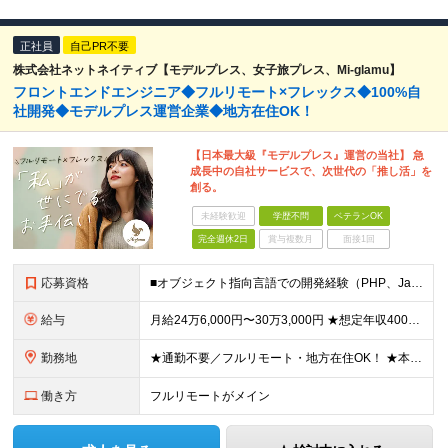
正社員
自己PR不要
株式会社ネットネイティブ【モデルプレス、女子旅プレス、Mi-glamu】
フロントエンドエンジニア◆フルリモート×フレックス◆100%自
社開発◆モデルプレス運営企業◆地方在住OK！
【日本最大級『モデルプレス』運営の当社】 急
成長中の自社サービスで、次世代の「推し活」を
創る。
未経験歓迎
学歴不問
ベテランOK
完全週休2日
賞与複数月
面接1回
応募資格
■オブジェクト指向言語での開発経験（PHP、Java、Ruby、Go、Python、C#など） ■Laravel、Spring Boot、Rails、Djangoなどの利用経験 ■RDB（MySQLな
給与
月給24万6,000円〜30万3,000円 ★想定年収400万円～500万円 ※経験・能力等により決定します ※月給には手当(一律)・固定残業（80,000円～98,750円/40時間）を含む。超過
勤務地
★通勤不要／フルリモート・地方在住OK！ ★本社は目黒駅最寄り ■本社 東京都品川区上大崎3-14-12 井雅ビル5階 （変更の範囲）なし
働き方
フルリモートがメイン