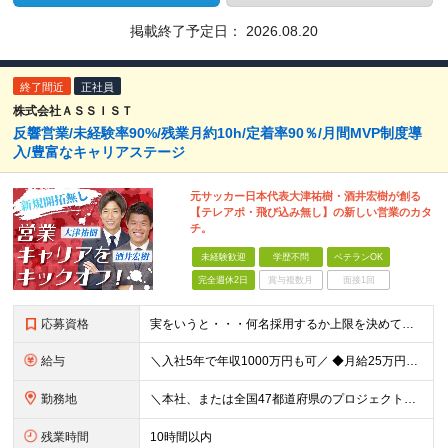
掲載終了予定日：
2026.08.20
終了間近
正社員
株式会社ＡＳＳＩＳＴ
反響営業/未経験率90%/残業月約10h/定着率90％/月間MVP制度導
入/豊富なキャリアステージ
元サッカー日本代表大津祐樹・酒井宏樹が創る
【テレアポ・飛び込み無し】の新しい営業のカタ
チ。
未経験歓迎
学歴不問
ベテランOK
完全週休2日
賞与複数月
面接1回
応募資格
実をいうと・・・何名採用するか上限を決めていません！ なので、カルチャーフィットする方は【全員採用】します！ ＼弊社のカルチャーに合う方／ □人に喜んでもらうことが好き □何かに打ち込む人を応援した
給与
＼入社5年で年収1000万円も可／ ◆月給25万円～70万円＋賞与 ※経験・能力などを考慮の上、決定いたします。 ※残業代は別途全額支給いたします。 ※試用期間は6ヶ月です。その間の雇用形態は契約
勤務地
＼本社、または全国47都道府県のプロジェクト先／ ◎希望に合わせた勤務地でご活躍いただけます！ ◎引っ越しを伴う転勤はございません。 【本社】 東京都中央区銀座1-7-16 コミット銀座ビル4F
残業時間
10時間以内