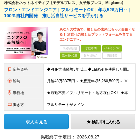
株式会社ネットネイティブ【モデルプレス、女子旅プレス、Mi-glamu】
フロントエンドエンジニア｜フルリモートOK｜年収526万円～｜
100％自社内開発｜推し活自社サービスを手がける
あなたの技術で、推し活の未来はもっと面白くな
る！ 次世代の推し活プラットフォームを育てる
エンジニアへ。
未経験歓迎
学歴不問
ベテランOK
完全週休2日
賞与複数月
面接1回
応募資格
◆PHP実務経験3年以上 ◆Laravelを使用した開発経験3年以上 ※学歴不問 ＼こんな方にピッタリです／ ・主体的にキャッチアップし、自分で調べて業務を進められる方 ・わからないことは積極的に質
給与
月給43万8375円～ ★想定年収5,260,500円～ ※経験・能力等により決定します ※月給には手当(一律)・固定残業（104,375円～/40時間）を含む。超過分は別途支給します ※試用期間（
勤務地
★通勤不要／フルリモート・地方在住OK！ ★本社は目黒駅最寄り ■本社 東京都品川区上大崎3-14-12 井雅ビル5階 （変更の範囲）なし
働き方
フルリモートがメイン
求人を見る
検討中に入れる
掲載終了予定日：
2026.08.27