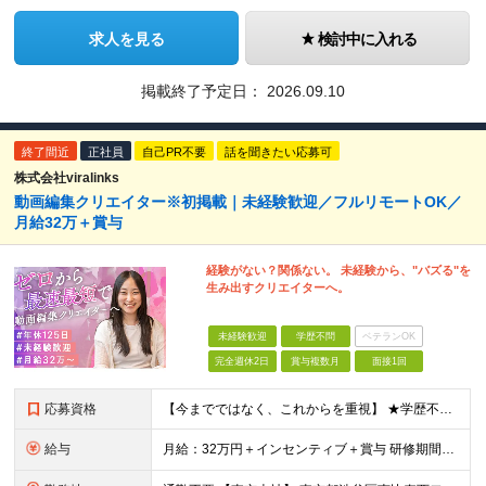
求人を見る
検討中に入れる
掲載終了予定日：
2026.09.10
終了間近
正社員
自己PR不要
話を聞きたい応募可
株式会社viralinks
動画編集クリエイター※初掲載｜未経験歓迎／フルリモートOK／
月給32万＋賞与
経験がない？関係ない。 未経験から、"バズる"を
生み出すクリエイターへ。
未経験歓迎
学歴不問
ベテランOK
完全週休2日
賞与複数月
面接1回
応募資格
【今までではなく、これからを重視】 ★学歴不問 ★職種未経験歓迎 ★業種未経験歓迎 ★社会人未経験歓迎 ★第二新卒歓迎 ★ブランクOK ★動画編集・デザイン制作の勉強を独学でしている方など ※基礎的
給与
月給：32万円＋インセンティブ＋賞与 研修期間中：月給25万円～ ＼ 頑張りはしっかり評価！ ／ 研修期間中でも、スキルの習得状況や成果に応じて月給27万円へ昇給が可能です。 【研修期間】 期