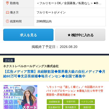
勤務地
＜フルリモートOK／全国募集／転勤なし＞ ■本社 東京都千代田区九段南1-5-6 りそな九段ビル5F ■プロジェクト先 都内23区を中心に1都3県のプロジェクト先 ※勤務地は希望を考慮いたします
働き方
フルリモートがメイン
残業時間
20時間以内
求人を見る
検討中に入れる
掲載終了予定日：
2026.08.20
正社員
ネクストレベルホールディングス株式会社
【広告メディア営業】未経験歓迎◆業界最大級の自社メディア◆月
給60万可◆支店長候補◆毎月インセン◆全国で募集中
＼モットーは『楽しく稼ぐ』／ 今話題のスキマ
バイトのプロモーション ★最短⼊社１年半で営
業部⻑へ昇格実績あり★
未経験歓迎
学歴不問
ベテランOK
完全週休2日
賞与複数月
面接1回