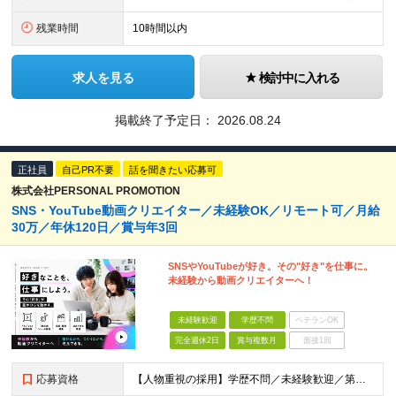
残業時間
10時間以内
求人を見る
検討中に入れる
掲載終了予定日：
2026.08.24
正社員
自己PR不要
話を聞きたい応募可
株式会社PERSONAL PROMOTION
SNS・YouTube動画クリエイター／未経験OK／リモート可／月給
30万／年休120日／賞与年3回
SNSやYouTubeが好き。その"好き"を仕事に。
未経験から動画クリエイターへ！
未経験歓迎
学歴不問
ベテランOK
完全週休2日
賞与複数月
面接1回
応募資格
【人物重視の採用】学歴不問／未経験歓迎／第二新卒歓迎 「動画編集に挑戦したい！」 「YouTubeやTikTokが好き！」 「クリエイティブな仕事をしてみたい！」 そんな想いがあれば、経験やスキル