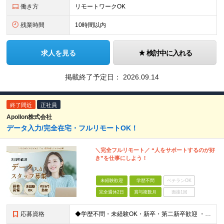
働き方
リモートワークOK
残業時間
10時間以内
求人を見る
検討中に入れる
掲載終了予定日：
2026.09.14
終了間近
正社員
Apollon株式会社
データ入力/完全在宅・フルリモートOK！
＼完全フルリモート／ “人をサポートするのが好
き”を仕事にしよう！
未経験歓迎
学歴不問
ベテランOK
完全週休2日
賞与複数月
面接1回
応募資格
◆学歴不問・未経験OK・新卒・第二新卒歓迎 ・フルリモートで自律的に働きたい方 ・PCの基本操作（タイピング・コピー＆ペースト）ができればOK！