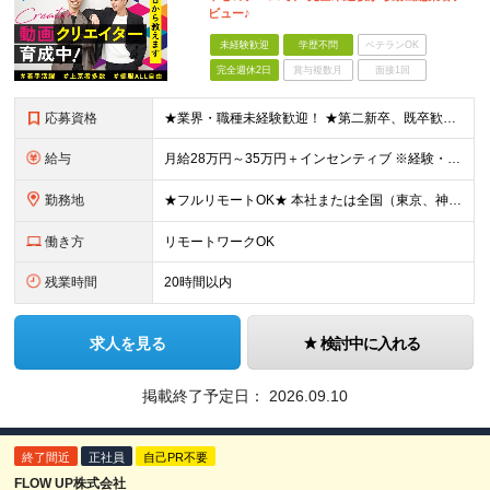
ビュー♪
未経験歓迎
学歴不問
ベテランOK
完全週休2日
賞与複数月
面接1回
応募資格
★業界・職種未経験歓迎！ ★第二新卒、既卒歓迎！ ★社会人未経験歓迎！ ■こんな方におススメ！ ―――――――――― ◎動画編集に興味がある方 ◎SNSやYouTubeをよく見る・好きな方 ◎クリ
給与
月給28万円～35万円＋インセンティブ ※経験・スキルなどを考慮のうえ、決定します。 ※時間外手当は別途全額支給します。 ＼目標＋αで1本担当するごとに5000円！／ ひと月の目標本数以上の動画
勤務地
★フルリモートOK★ 本社または全国（東京、神奈川、千葉、埼玉、大阪）にあるオフィスの利用も可能です！ ＜本社住所＞ 東京都豊島区南池袋1-16-15リージャス5階 ＜大阪支社＞ 大阪府大阪市北区
働き方
リモートワークOK
残業時間
20時間以内
求人を見る
検討中に入れる
掲載終了予定日：
2026.09.10
終了間近
正社員
自己PR不要
FLOW UP株式会社