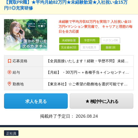
【買取PR職】★平均月給82万円★未経験歓迎★入社祝い金15万
円!!◎充実研修
未経験で平均月収82万円を実現!? 入社祝い金15
万円×マンション寮完備で、 キャリアと理想の毎
日を全力応援
未経験歓迎
学歴不問
ベテランOK
完全週休2日
賞与複数月
面接1回
応募資格
【全員面接いたします！経験・学歴不問】 未経験から稼ぎたい人＜第二新卒・社会人デビュー歓迎＞ ☆職種・業種未経験歓迎！未経験から稼げる環境です。 ◇人柄・意欲重視の選考！◇ 面接はお互いのことを知
給与
【月給】 ・30万円～＋各種手当＋インセンティブ ・試用期間(6ヶ月) ※固定残業代は、時間外労働の有無に関わらず月34時間分を月5.6万円支給 ※上記を超える時間外労働分は追加で支給 ※試用期間中の
勤務地
【東京本社】☆ご希望の勤務地を選択可能です！U・Iターン歓迎 〒171-0021 東京都豊島区西池袋２丁目３９－８ ■新宿営業所 「新宿御苑前駅」より徒歩5分、「新宿三丁目駅」より徒歩8分 東京都新
求人を見る
検討中に入れる
掲載終了予定日：
2026.08.24
正社員