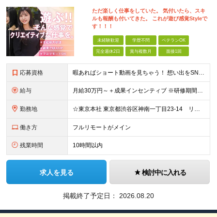
ただ楽しく仕事をしていた。 気付いたら、スキ
ルも報酬も付いてきた。 これが遊び感覚Styleで
す！！！
未経験歓迎
学歴不問
ベテランOK
完全週休2日
賞与複数月
面接1回
応募資格
暇あればショート動画を見ちゃう！ 想い出をSNSにアップしちゃう！ 【そんな方が活躍できる会社です！！】 ＝＝＝ 今 の 仕 事 を 続 け て い て も 何 者 に も な れ な い 。
給与
月給30万円～＋成果インセンティブ ※研修期間6カ月間
勤務地
☆東京本社 東京都渋谷区神南一丁目23-14 リージャス渋谷公園通り7F ☆新宿支社 東京都新宿区西新宿3-7-1 新宿パークタワー N棟30F ☆池袋支社 東京都豊島区南池袋1-16-15 ダイ
働き方
フルリモートがメイン
残業時間
10時間以内
求人を見る
検討中に入れる
掲載終了予定日：
2026.08.20