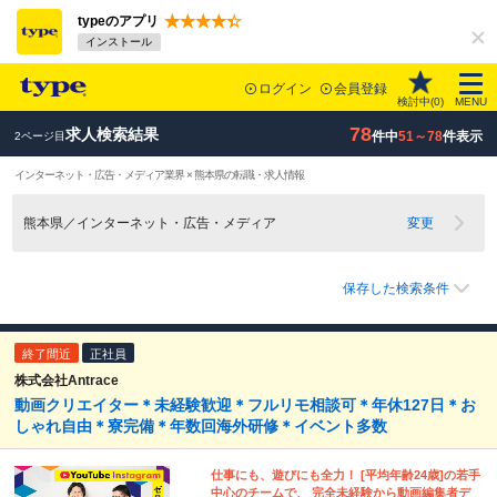
typeのアプリ
インストール
ログイン
会員登録
検討中(
0
)
MENU
78
求人検索結果
件中
51～78
件表示
2ページ目
インターネット・広告・メディア業界 × 熊本県の転職・求人情報
熊本県／インターネット・広告・メディア
変更
保存した検索条件
終了間近
正社員
株式会社Antrace
動画クリエイター＊未経験歓迎＊フルリモ相談可＊年休127日＊お
しゃれ自由＊寮完備＊年数回海外研修＊イベント多数
仕事にも、遊びにも全力！ [平均年齢24歳]の若手
中心のチームで、 完全未経験から動画編集者デ