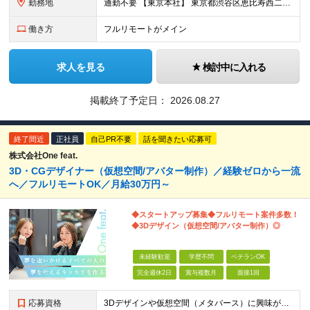
勤務地
通勤不要 【東京本社】 東京都渋谷区恵比寿西二丁目8番4号 EX恵比寿西ビル5階
働き方
フルリモートがメイン
求人を見る
検討中に入れる
掲載終了予定日：
2026.08.27
終了間近
正社員
自己PR不要
話を聞きたい応募可
株式会社One feat.
3D・CGデザイナー（仮想空間/アバター制作）／経験ゼロから一流
へ／フルリモートOK／月給30万円～
◆スタートアップ募集◆フルリモート案件多数！
◆3Dデザイン（仮想空間/アバター制作）◎
未経験歓迎
学歴不問
ベテランOK
完全週休2日
賞与複数月
面接1回
応募資格
3Dデザインや仮想空間（メタバース）に興味がある方大歓迎！ ―★ 未経験者大歓迎！学歴・経験不問/第二新卒歓迎/WEB面接可能！ ★― 「パソコンの電源ってどうやって入れるの？」 「ワードもエクセ