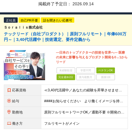
掲載終了予定日：
2026.09.14
正社員
自己PR不要
話を聞きたい応募可
Ｓｏｒａｌｉｓ株式会社
テックリード（自社プロダクト）｜原則フルリモート｜年俸600万
円～｜3,40代活躍中｜技術選定、要件定義から
―日本のトップドクターの技術を世界へ― 医療
の未来に影響を与えるプロダクト開発を0→1から
リード
未経験歓迎
学歴不問
ベテランOK
完全週休2日
賞与複数月
面接1回
応募資格
≪3,40代活躍中／あなたの経験を昇華させませんか？≫ ◆Webアプリケーションの開発経験をお持ちの方（年数不問） ◆大卒以上 ◆英語での日常会話ができる方 ★求める人物像 ・指示待ちではなく、0→
給与
####お知らせください より働くイメージを持てるよう、給与の書き分けは可能でしょうか。 （例） ・開発経験5年の方 年俸●●万円 ・要件定義、詳細設計の経験が5年以上の方 年俸●●万円 など 年
勤務地
原則フルリモートワークOK／通勤不要 ※開発の熱量を共有するため、出社できる範囲にお住まいの方を想定。 ※年2～3回の海外出張あり。 ◆オフィス 東京都港区高輪3丁目25-29 Ave.Takan
働き方
フルリモートがメイン