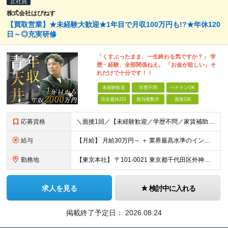
正社員
株式会社はぴねす
【買取営業】★未経験大歓迎★1年目で月収100万円も!?★年休120
日～◎充実研修
「くすぶったまま、一生終わる気ですか？」 学
歴・経験、全部関係ねえ。 「お金が欲しい」そ
れだけで十分です！！
未経験歓迎
学歴不問
ベテランOK
完全週休2日
賞与複数月
面接1回
応募資格
＼面接1回／【未経験歓迎／学歴不問／家賃補助あり】 社会人デビューや＆収入アップを実現したい方 人柄を重視した採用を行っています。 書類選考は厳格ではなく、面接は基本1回！スピーディに選考を進めてい
給与
【月給】 月給30万円～ ＋ 業界最高水準のインセンティブ ＋ 各種手当 「稼がせたい」という会社の想いから、還元率は粗利の10～28％に設定。 頑張りがそのまま月収に直結する、嘘のない給与体系です
勤務地
【東京本社】 〒101-0021 東京都千代田区外神田5-2-3 ┗最寄駅：御徒町駅／秋葉原駅 ┗受動喫煙対策：屋内禁煙 ■その他：神奈川県、埼玉県、千葉県や全国への出張もあり ※転居を伴う転勤は
求人を見る
検討中に入れる
掲載終了予定日：
2026.08.24