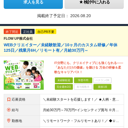
求人を見る
検討中に入れる
掲載終了予定日：
2026.08.20
終了間近
正社員
自己PR不要
FLOW UP株式会社
WEBクリエイター／未経験歓迎／10ヶ月のカスタム研修／年休
125日／残業月6H／リモート有／月給30万円～
IT分野にも、クリエイティブにも強くなれる――
「あなただけの価値」を築ける 万全の研修＆柔
軟なキャリアパス！
未経験歓迎
学歴不問
ベテランOK
完全週休2日
賞与複数月
面接1回
応募資格
＼未経験スタートを応援します！／ ★人柄・意欲を重視した採用★ 育成を前提とした採用のため、 「PCに触ったことがほとんどない…」という方の挑戦も歓迎！ ＜例えば…＞ ●やりたいことはあるけど、ス
給与
月給30万円～70万円+インセンティブ賞与 ※月給額は経験・スキルを考慮の上、決定いたします。 【インセンティブについて】 自社サービスを提案し、サービス化した場合、一部の利益をインセンティブとして
勤務地
＼リモートワーク・フルリモートあり！／ ◆Ｕ・Ｉターン歓迎 ◆転居を伴う転勤はありません。 ◆配属先はお住まいや希望を考慮し決定します。 ◆マイカー通勤OK（駐車場あり／プロジェクトによる） 【本