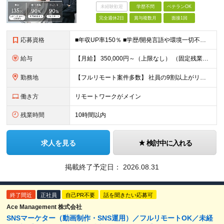
未経験歓迎
学歴不問
ベテランOK
完全週休2日
賞与複数月
面接1回
応募資格
■年収UP率150％ ■学歴/開発言語や環境一切不問 ■第二新卒・既卒歓迎 ■経験浅め・ブランクがある方もOK！ 【必須条件】 インフラエンジニアの実務経験1年以上の方 ★PM/PLへのキャリアU
給与
【月給】 350,000円～（上限なし） （固定残業代20時間分16,600円～を含む） ∟経験やスキルにより、決定いたします。 ∟みなし残業代は、時間外労働の有無に関わらず支給します ∟20時間を超
勤務地
【フルリモート案件多数】 社員の9割以上がリモートワークを導入！ 【勤務地】 自宅／本社オフィス／大阪支社／東京23区内のプロジェクト先への勤務 ・プロジェクト先は、居住地やご自身の希望等を考慮の上
働き方
リモートワークがメイン
残業時間
10時間以内
求人を見る
検討中に入れる
掲載終了予定日：
2026.08.31
終了間近
正社員
自己PR不要
話を聞きたい応募可
Ace Management 株式会社
SNSマーケター（動画制作・SNS運用）／フルリモートOK／未経