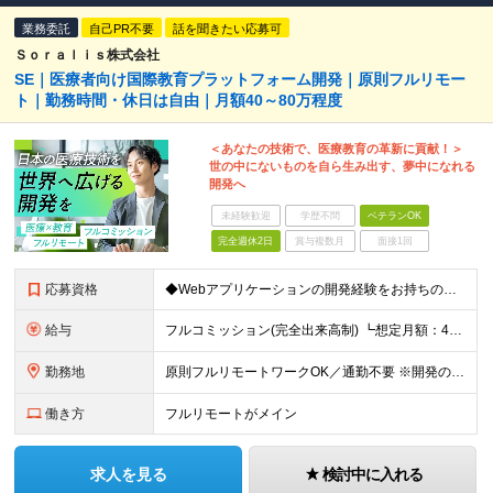
業務委託
自己PR不要
話を聞きたい応募可
Ｓｏｒａｌｉｓ株式会社
SE｜医療者向け国際教育プラットフォーム開発｜原則フルリモー
ト｜勤務時間・休日は自由｜月額40～80万程度
＜あなたの技術で、医療教育の革新に貢献！＞
世の中にないものを自ら生み出す、夢中になれる
開発へ
未経験歓迎
学歴不問
ベテランOK
完全週休2日
賞与複数月
面接1回
応募資格
◆Webアプリケーションの開発経験をお持ちの方（年数不問） ◆大卒以上 ◆英語での日常会話ができる方
給与
フルコミッション(完全出来高制) ┗想定月額：40万円～80万円 ┗稼働日数や時間は全て自由。自分のペースで働けます。 【収益モデル】 月20〜40時間稼働：月額15〜30万円 ※試用期間はありませ
勤務地
原則フルリモートワークOK／通勤不要 ※開発の熱量を共有するため、出社できる範囲にお住まいの方を想定。 ◆オフィス 東京都港区高輪3丁目25-29 Ave.Takanawa 5階エキスパートオフィス
働き方
フルリモートがメイン
求人を見る
検討中に入れる