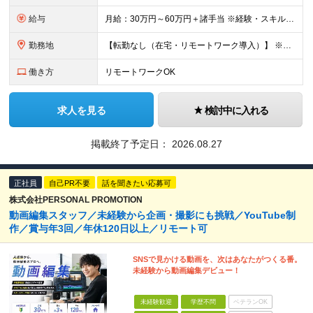
給与
月給：30万円～60万円＋諸手当 ※経験・スキルを考慮して決定します。 試用期間中： 一都三県：月給21万円以上 ※試用期間：6ヶ月～ ※試用期間中は、契約社員となります。
勤務地
【転勤なし（在宅・リモートワーク導入）】 ※フルリモートあり ※研修中に関しても下記となります。 【本社】 東京都千代田区神田和泉町1番地6-16ヤマトビル405 【プロジェクト先】 一都三県、北
働き方
リモートワークOK
求人を見る
検討中に入れる
掲載終了予定日：
2026.08.27
正社員
自己PR不要
話を聞きたい応募可
株式会社PERSONAL PROMOTION
動画編集スタッフ／未経験から企画・撮影にも挑戦／YouTube制
作／賞与年3回／年休120日以上／リモート可
SNSで見かける動画を、次はあなたがつくる番。
未経験から動画編集デビュー！
未経験歓迎
学歴不問
ベテランOK