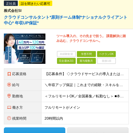
正社員
話を聞きたい応募可
株式会社SI
クラウドコンサルタント*原則チーム体制*ナショナルクライアント
中心* 年収UP保証*
ツール導入の、その先まで担う。 課題解決に踏
み込む、クラウドコンサルへ。
未経験歓迎
学歴不問
ベテランOK
完全週休2日
賞与複数月
面接1回
応募資格
【応募条件】 ◇クラウドサービスの導入または運用経験をお持ちの方（目安2年以上） ◇マーケティング施策の設計、またはMAツールの実務経験をお持ちの方 ◇SIer・SESなどでの実務経験（目安1年以上）
給与
＼年収アップ保証｜これまでの経験・スキルをしっかり評価します／ ■経験者（経験目安2年以上）月給35万円以上 ■即戦力（経験目安5年以上）月給50万円以上 ■ベテラン（経験目安10年以上）月給80万
勤務地
＜フルリモートOK／全国募集／転勤なし＞ ■本社 東京都千代田区九段南1-5-6 りそな九段ビル5F ■プロジェクト先 都内23区を中心に1都3県のプロジェクト先 ※勤務地は希望を考慮いたします
働き方
フルリモートがメイン
残業時間
20時間以内