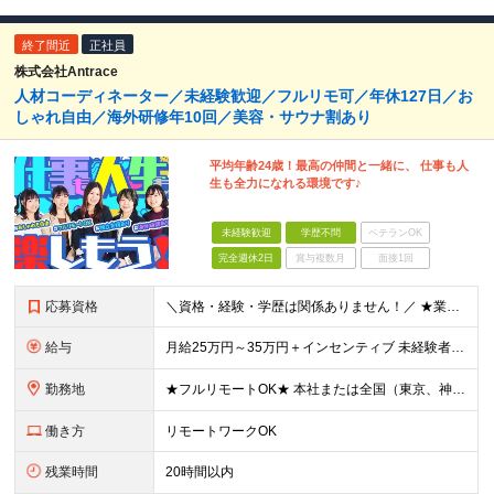
終了間近
正社員
株式会社Antrace
人材コーディネーター／未経験歓迎／フルリモ可／年休127日／お
しゃれ自由／海外研修年10回／美容・サウナ割あり
平均年齢24歳！最高の仲間と一緒に、 仕事も人
生も全力になれる環境です♪
未経験歓迎
学歴不問
ベテランOK
完全週休2日
賞与複数月
面接1回
応募資格
＼資格・経験・学歴は関係ありません！／ ★業界・職種未経験歓迎！ ★第二新卒、既卒歓迎！ ★社会人未経験歓迎！ ―――――――――― こんな方におススメ！ ―――――――――― ◎ボードゲーム好き
給与
月給25万円～35万円＋インセンティブ 未経験者：月給25万円～＋インセンティブ 経験者：月給35万円～＋インセンティブ （※経験者は営業経験5年以上の方を想定） ※経験・スキルなどを考慮のうえ、
勤務地
★フルリモートOK★ 本社または全国（東京、神奈川、千葉、埼玉、大阪）にあるオフィスの利用も可能です！ ＜本社住所＞ 東京都豊島区南池袋1-16-15リージャス5階 ＜大阪支社＞ 大阪府大阪市北区
働き方
リモートワークOK
残業時間
20時間以内