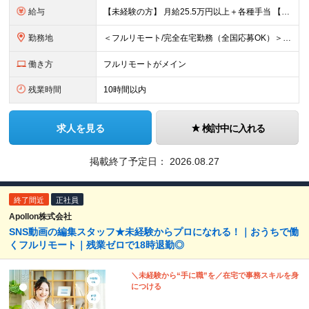
給与
【未経験の方】 月給25.5万円以上＋各種手当 【事務経験3年以上の方】 月給28万円以上＋各種手当 ※経験・スキル・年齢を考慮の上、決定します ※試用期間：3ヶ月(雇用形態は正社員、給与・待遇に
勤務地
＜フルリモート/完全在宅勤務（全国応募OK）＞ ★自宅/カフェなど、あなたが働きやすい場所で働けます ★転居を伴う転勤はありません ★全国47都道府県どこからでも応募OK ■本社 東京都新宿区山吹町
働き方
フルリモートがメイン
残業時間
10時間以内
求人を見る
検討中に入れる
掲載終了予定日：
2026.08.27
終了間近
正社員
Apollon株式会社
SNS動画の編集スタッフ★未経験からプロになれる！｜おうちで働
くフルリモート｜残業ゼロで18時退勤◎
＼未経験から“手に職”を／在宅で事務スキルを身
につける