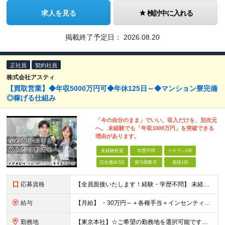
求人を見る
検討中に入れる
掲載終了予定日：
2026.08.20
正社員
契約社員
株式会社アスティ
【買取営業】◆年収5000万円可◆年休125日～◆マンション寮完備
◎稼げる仕組み
「今の自分のまま」でいい。収入だけを、別次元
へ。 未経験でも「年収1000万円」を突破できる
理由があります。
未経験歓迎
学歴不問
ベテランOK
完全週休2日
賞与複数月
面接1回
応募資格
【全員面接いたします！経験・学歴不問】 未経験から稼ぎたい人＜第二新卒・社会人デビュー歓迎＞ ☆職種・業種未経験歓迎！未経験から稼げる環境です。 ◇人柄・意欲重視の選考！◇ 面接はお互いのことを知
給与
【月給】 ・30万円～＋各種手当＋インセンティブ ・試用期間(6ヶ月) ※固定残業代は、時間外労働の有無に関わらず月34時間分を月5.6万円支給 ※上記を超える時間外労働分は追加で支給 ※試用期間中の
勤務地
【東京本社】☆ご希望の勤務地を選択可能です！U・Iターン歓迎 〒171-0021 東京都豊島区西池袋２丁目３９－８ ■新宿営業所 「新宿御苑前駅」より徒歩5分、「新宿三丁目駅」より徒歩8分 東京都新