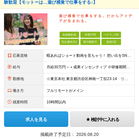
験歓迎【モットーは…遊び感覚で仕事をする♪】
遊 び 感 覚 で 仕 事 を す る 。 だ か ら ア イ デ
ア が 生 ま れ る 。
未経験歓迎
学歴不問
ベテランOK
完全週休2日
賞与複数月
面接1回
応募資格
暇あればショート動画を見ちゃう！ 想い出をSNSにアップしちゃう！ 【そんな方が活躍できる会社です！！】 ＝＝＝ 今 の 仕 事 を 続 け て い て も 何 者 に も な れ な い 。
給与
月給30万円～＋成果インセンティブ ※研修期間6カ月間
勤務地
☆東京本社 東京都渋谷区神南一丁目23-14 リージャス渋谷公園通り7F ☆新宿支社 東京都新宿区西新宿3-7-1 新宿パークタワー N棟30F ☆池袋支社 東京都豊島区南池袋1-16-15 ダイ
働き方
フルリモートがメイン
残業時間
10時間以内
求人を見る
検討中に入れる
掲載終了予定日：
2026.08.20