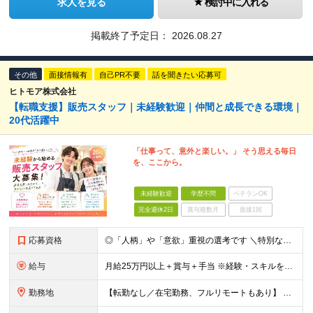
求人を見る
検討中に入れる
掲載終了予定日：
2026.08.27
その他
面接情報有
自己PR不要
話を聞きたい応募可
ヒトモア株式会社
【転職支援】販売スタッフ｜未経験歓迎｜仲間と成長できる環境｜
20代活躍中
「仕事って、意外と楽しい。」 そう思える毎日
を、ここから。
未経験歓迎
学歴不問
ベテランOK
完全週休2日
賞与複数月
面接1回
応募資格
◎「人柄」や「意欲」重視の選考です ＼特別なスキル・経験は必要なし／ ￣￣￣￣￣￣￣￣￣￣￣￣￣￣￣￣ ■完全未経験歓迎 ■学歴不問 ■第二新卒歓迎 ■既卒、フリーターの方もOK ＼こんな方が向い
給与
月給25万円以上＋賞与＋手当 ※経験・スキルを考慮して決定します ※インセンティブが発生する案件もあります。 ※企業により内容は一部変更となる可能性があります。 ※試用期間・残業代については、紹介先
勤務地
【転勤なし／在宅勤務、フルリモートもあり】 ≪47都道府県から選べる勤務地≫ 東京、神奈川、埼玉、千葉、大阪、愛知、福岡など好きな地域で働けます！ 【東京・渋谷本社】 〒150-0041 東京都渋谷