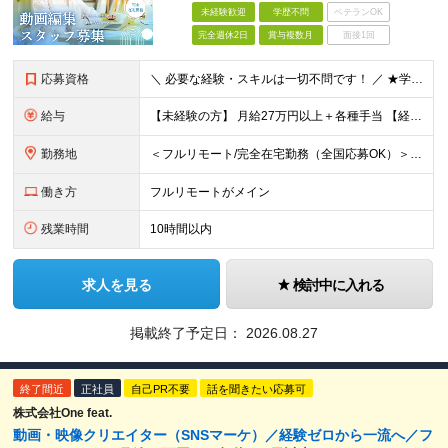
未経験歓迎
学歴不問
ベテランOK
完全週休2日
賞与複数月
面接1回
応募資格
＼ 必要な経験・スキルは一切不問です！ ／ ★学歴・職歴はまったく気にしません！ ★正社員デビューの方、第二新卒の方も大歓迎です！
給与
【未経験の方】 月給27万円以上＋各種手当 【経験3年以上の方】 月給30万円以上＋各種手当 ※経験・スキル・年齢を考慮の上、決定します ※試用期間中（2〜3ヶ月）も同条件 ※残業代は全額別途支給
勤務地
＜フルリモート/完全在宅勤務（全国応募OK）＞ ★自宅/カフェなど、あなたが働きやすい場所で働けます ★転居を伴う転勤はありません ★全国47都道府県どこからでも応募OK ■本社 東京都新宿区山吹町
働き方
フルリモートがメイン
残業時間
10時間以内
求人を見る
検討中に入れる
掲載終了予定日：
2026.08.27
終了間近
正社員
自己PR不要
話を聞きたい応募可
株式会社One feat.
動画・映像クリエイター（SNSマーケ）／経験ゼロから一流へ／フ