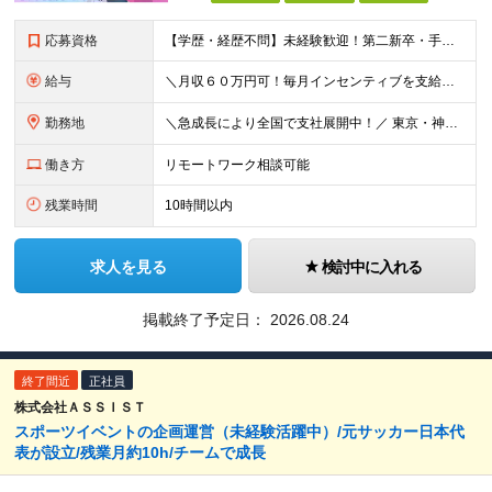
応募資格
【学歴・経歴不問】未経験歓迎！第⼆新卒・⼿に職をつけたい・新たな挑戦者⼤歓迎！⼈柄・意欲重視の採⽤♪ ＼これまでの経験・スキルは⼀切不問／ 新たな⼀歩を全⼒で応援します！ ★経歴・学歴不問 ★未経
給与
＼⽉収６０万円可！毎⽉インセンティブを⽀給／ ⽉給３０万円〜+ダブルインセンティブ（個⼈+⽀店達成率に応じて） ※営業⼿当含む ▼下記固定残業代を含みます ・関東圏：5万8000円〜（⽉36h分）＋
勤務地
＼急成⻑により全国で⽀社展開中！／ 東京・神奈川・埼⽟・千葉・⼤阪・名古屋・神⼾・新潟・⾦沢・京都・広島・福岡などで募集中！ ★東京、⼤阪、名古屋、福岡は急募のため、特に選考優遇します★ ◎勤務地は
働き方
リモートワーク相談可能
残業時間
10時間以内
求人を見る
検討中に入れる
掲載終了予定日：
2026.08.24
終了間近
正社員
株式会社ＡＳＳＩＳＴ
スポーツイベントの企画運営（未経験活躍中）/元サッカー日本代
表が設立/残業月約10h/チームで成長