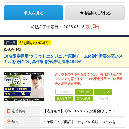
求人を見る
検討中に入れる
3
掲載終了予定日：
2026.08.13
残り
日
正社員
話を聞きたい応募可
株式会社SI
10名限定採用*クラウドエンジニア*原則チーム体制* 需要の高いス
キルを身につけ高年収を実現*定着率100%*
クラウドのスキルを身につけ、 高付加価値のエ
ンジニアを育てます。 10名限定採用で、成長機
会と高待遇を実現。
未経験歓迎
学歴不問
ベテランOK
完全週休2日
賞与複数月
面接1回
応募資格
【応募条件】 ◇WEBシステムの開発(クラウド含む)または運用経験をお持ちの方(目安2年以上) ※学歴不問 ※第二新卒・社会人経験10年以上の方も歓迎 【歓迎するタイプ】 ◎運用・保守にとどまらず、
給与
＼年収アップ保証｜これまでの経験・スキルをしっかり評価します／ ■経験者（経験目安2年以上）月給35万円以上 ■即戦力（経験目安5年以上）月給50万円以上 ■ベテラン（経験目安10年以上）月給80万