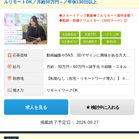
ルリモートOK／月給30万円～／年休130日以上
◆スタートアップ募集◆フルリモート案件多数！
◆動画・映像クリエイター（SNSマーケ）◎
未経験歓迎
学歴不問
ベテランOK
完全週休2日
賞与複数月
面接1回
応募資格
動画編集やSNS、3Dデザインに興味がある方大歓迎！ ―★ 未経験者大歓迎！学歴・経験不問/第二新卒歓迎/WEB面接可能！ ★― 「パソコンの電源ってどうやって入れるの？」 「ワードもエクセルも使
給与
月給：30万円～60万円＋諸手当 ※経験・スキルを考慮して決定します。 試用期間中： 一都三県：月給21万円以上 ※試用期間：6ヶ月～ ※試用期間中は、契約社員となります。
勤務地
【転勤なし（在宅・リモートワーク導入）】 ※フルリモートあり ※研修中に関しても下記となります。 【本社】 東京都千代田区神田和泉町1番地6-16ヤマトビル405 【プロジェクト先】 一都三県、北
働き方
リモートワークOK
求人を見る
検討中に入れる
掲載終了予定日：
2026.08.27