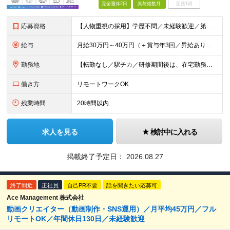
完全週休2日
賞与複数月
面接1回
応募資格
【人物重視の採用】学歴不問／未経験歓迎／第二新卒歓迎 「動画編集を仕事にしてみたい！」 「YouTubeやTikTokが好き！」 「クリエイティブな仕事に挑戦したい！」 そんな想いがあれば、経験や
給与
月給30万円～40万円（＋賞与年3回／昇給あり） 【固定残業代について】 なし（残業代は、実際の労働時間に応じて別途全額支給）
勤務地
【転勤なし／駅チカ／研修期間後は、在宅勤務可能】 本社：東京都渋谷区代々木1-30-15 天翔代々木ビル5階 ★過去入社した先輩方の前職をご紹介（経験職種不問です）★ 一般職、秘書、総務、経理
働き方
リモートワークOK
残業時間
20時間以内
求人を見る
検討中に入れる
掲載終了予定日：
2026.08.27
終了間近
正社員
自己PR不要
話を聞きたい応募可
Ace Management 株式会社
動画クリエイター（動画制作・SNS運用）／月平均45万円／フル
リモートOK／年間休日130日／未経験歓迎