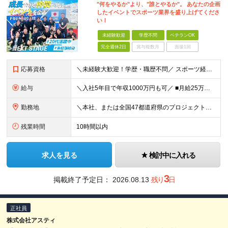
"何をやるか"より、"誰とやるか"。 あなたの企画
したイベントでスポーツ業界を盛り上げてくださ
い！
未経験歓迎
学歴不問
ベテランOK
完全週休2日
賞与複数月
面接1回
応募資格
＼未経験大歓迎！学歴・職歴不問／ スポーツ経験も不問！人柄重視の採用で「やってみたい」を全力応援！ ■意欲・人柄重視の採用です！ □スポーツ経験も問いません♪ ■入社時に必要なスキル・経験は一切あ
給与
＼入社5年目で年収1000万円も可／ ■月給25万円～70万円＋賞与＋残業代全額支給 ※経験・能力などを考慮の上、決定いたします。 ※残業代は別途全額支給いたします。 ※試用期間は6ヶ月です。その間
勤務地
＼本社、または全国47都道府県のプロジェクト先／ ◎希望に合わせた勤務地でご活躍いただけます！ ◎引っ越しを伴う転勤はございません。 【本社】 東京都中央区銀座1-7-16 コミット銀座ビル4F
残業時間
10時間以内
求人を見る
検討中に入れる
3
掲載終了予定日：
2026.08.13
残り
日
正社員
株式会社アスティ