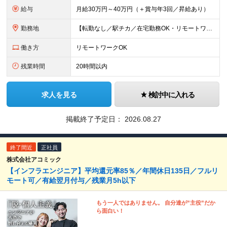
給与
月給30万円～40万円（＋賞与年3回／昇給あり）
勤務地
【転勤なし／駅チカ／在宅勤務OK・リモートワーク可能】 本社：東京都渋谷区代々木1-30-15 天翔代々木ビル5階 ★過去入社した先輩方の前職をご紹介（経験職種不問です）★ 一般職、秘書、総務、経理
働き方
リモートワークOK
残業時間
20時間以内
求人を見る
検討中に入れる
掲載終了予定日：
2026.08.27
終了間近
正社員
株式会社アコミック
【インフラエンジニア】平均還元率85％／年間休日135日／フルリ
モート可／有給翌月付与／残業月5h以下
もう一人ではありません。 自分達が”主役”だか
ら面白い！