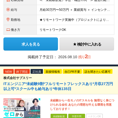
応募資格
≪ 未経験歓迎／学歴・職歴不問 ≫ 過去の経歴は一切不問。 「いままで」よりも「これから」を 重視した採用を行っています！ ▼▼こんな想いがある方大歓迎▼▼ ・WEBデザインに興味がある！ ・自由な
給与
⽉給30万円〜50万円 ＋ 業績賞与 ＋ インセンティブ賞与 経験者：35万円～ ※IT新人時25万円〜 ※経験・スキルを考慮の上、決定します。 ※経験者は別途優遇！ ★試⽤期間：3ヶ⽉ ★学
勤務地
★リモートワーク実施中（プロジェクトによりフルリモートもあり） ★配属先は希望を最⼤限考慮
働き方
リモートワークOK
求人を見る
検討中に入れる
2
掲載終了予定日：
2026.08.10
残り
日
NEW
終了間近
正社員
面接情報有
自己PR不要
話を聞きたい応募可
株式会社サブスリー
ITエンジニア*未経験9割*フルリモートフレックスあり*月収27万円
以上可*スクール中も給与あり*年休135日
未経験から一生モノのITスキルを 無理なく身につ
けられる会社 あなたの理想を叶える環境を用意
しております！
未経験歓迎
学歴不問
ベテランOK