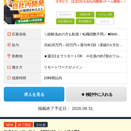
大手Gで、ほぼ100％自社内開発×チーム開発へ！
未経験歓迎
学歴不問
ベテランOK
完全週休2日
賞与複数月
面接1回
応募資格
＼経験浅めの方も歓迎！転職回数不問／ ■Web系システム開発の経験をお持ちの方（言語、工程、年数不問） ■学歴不問 ◎まずはお会いすることを大切にしています！ 「経歴に自信がない…」そんな方もまずは
給与
月給28万円～30万円＋賞与年2回（実績3カ月分）＋住宅・家族手当 ※経験・年齢・能力を考慮し、当社規定により決定します。 ※試用期間3カ月（給与、待遇に差異はありません） ※残業代は全額支給いたしま
勤務地
★週3日までリモートOK ※社員の約7割がフルに活用中 ★駅チカで通勤快適！ ■東京本社 東京都台東区上野6丁目16番地22号 上野TGビル4階 ※(変更の範囲)上記を除く当社関連勤務地
働き方
リモートワークがメイン
残業時間
20時間以内
求人を見る
検討中に入れる
掲載終了予定日：
2026.08.31
NEW
終了間近
正社員