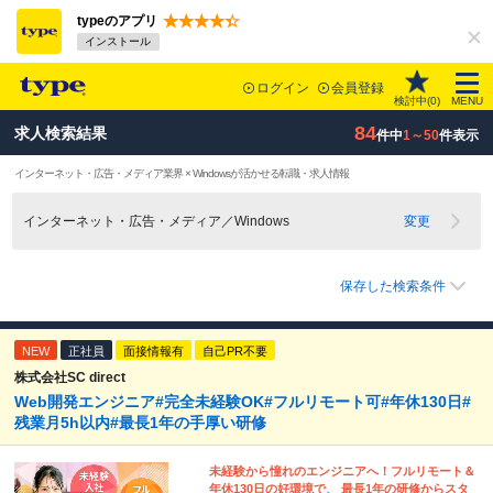
typeのアプリ
インストール
ログイン
会員登録
検討中(
0
)
MENU
84
求人検索結果
件中
1～50
件表示
インターネット・広告・メディア業界 × Windowsが活かせる転職・求人情報
インターネット・広告・メディア／Windows
変更
保存した検索条件
NEW
正社員
面接情報有
自己PR不要
株式会社SC direct
Web開発エンジニア#完全未経験OK#フルリモート可#年休130日#
残業月5h以内#最長1年の手厚い研修
未経験から憧れのエンジニアへ！フルリモート＆
年休130日の好環境で、 最長1年の研修からスタ