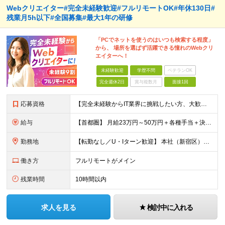
Webクリエイター#完全未経験歓迎#フルリモートOK#年休130日#
残業月5h以下#全国募集#最大1年の研修
「PCでネットを使うのはいつも検索する程度」
から、 場所を選ばず活躍できる憧れのWebクリ
エイターへ！
未経験歓迎
学歴不問
ベテランOK
完全週休2日
賞与複数月
面接1回
応募資格
【完全未経験からIT業界に挑戦したい方、大歓迎！】 ●応募年齢制限：34歳まで（若年層の長期キャリア形成を図るため） ★学歴不問・転職回数不問 ★第二新卒・社会人デビューOK 【こんな方を求めていま
給与
【首都圏】 月給23万円～50万円＋各種手当＋決算賞与 【大阪】 月給22万円～50万円＋各種手当＋決算賞与 【愛知】 月給21.5万円～50万円＋各種手当＋決算賞与 【福岡・宮城】 月給20万
勤務地
【転勤なし／U・Iターン歓迎】 本社（新宿区）、大阪支店、名古屋支店または東京都・神奈川県・千葉県・埼玉県・愛知県・大阪府・福岡県をはじめ、全国のプロジェクト先 ※ご希望を最大限考慮して配属先を決定
働き方
フルリモートがメイン
残業時間
10時間以内
求人を見る
検討中に入れる