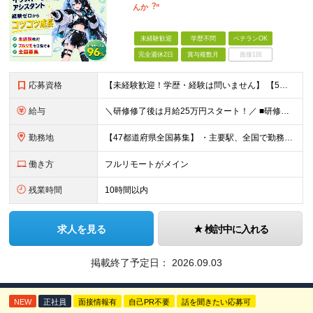
んか︖”
未経験歓迎
学歴不問
ベテランOK
完全週休2日
賞与複数月
面接1回
応募資格
【未経験歓迎！学歴・経験は問いません】 【5名以上の積極採用を予定！】 事業拡大中につき、 これからイラストレーターを目指したい方を積極採用中です！ 「イラストを仕事にしてみたい」 「好きなことを
給与
＼研修修了後は月給25万円スタート！／ ■研修修了後 月給25万円＋賞与＋インセンティブ賞与 ※残業代は別途支給 ▽研修期間▽ 【未経験者】 ▶ 月給20万円～ 【固定残業代について】
勤務地
【47都道府県全国募集】 ・主要駅、全国で勤務可能！ ・どこに住んでいても応募可能！ 【東京本社】 東京都品川区東品川5-9-2 ≪リモート研修♪⾯接も基本的にオンラインで実施します≫ －主要駅
働き方
フルリモートがメイン
残業時間
10時間以内
求人を見る
検討中に入れる
掲載終了予定日：
2026.09.03
NEW
正社員
面接情報有
自己PR不要
話を聞きたい応募可