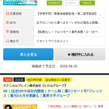
完全週休2日
賞与複数月
面接1回
応募資格
【学歴不問／業種未経験歓迎／第二新卒歓迎】 ■IT・システムエンジニアの実務経験をお持ちの方※工程や使用言語、経験年数は不問 ◎転職回数は不問 ＼下記のような方にオススメ／ ・安定した収入を得たい方
給与
以下の二つから選べます！いずれの場合も前職の給与を考盛し給与シミュレーションを作成します。 【プロセス型（コツコツ給与を上げたい方向け）】 ■月給25万円～50万円 ※年齢や社歴、仕事の取り組み姿勢
勤務地
【転勤なし！フルリモート案件多数！U・Iターン歓迎】 一都三県を中心に豊富な案件を保有しております！ 東京・愛知・大阪・広島・福岡・新潟の 各プロジェクト先または自社拠点 ※勤務地は希望を考慮します
働き方
リモートワークがメイン
求人を見る
検討中に入れる
掲載終了予定日：
2026.08.20
NEW
正社員
自己PR不要
話を聞きたい応募可
テクニカルブレイン株式会社【ヒロセグループ】
SE｜ほぼ100％自社内開発｜チーム制｜週3リモート可×フレック
ス｜賞与3カ月分実績も｜業界大手グループ
《“客先常駐・ひとり開発”は一切ナシ！》 業界