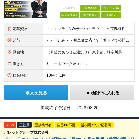
未経験歓迎
学歴不問
ベテランOK
完全週休2日
賞与複数月
面接1回
応募資格
・インフラ（NW/サーバ/クラウド）の実務経験をお持ちの方（目安：1年以上は全員面接確定） ・インフラに興味がある未経験の方 ・学歴不問 ■ こんな方を歓迎します ・IaC（Terraform等）
給与
＜＜仕組み＞＞ 月単価に応じて会社ＨＰで公開しているテーブルにもとづき毎月決定されます！ https://www.tech4u.dev/payroll ＜＜実績＞＞ 平均年収実績：590万円 ＜＜
勤務地
（希望にあわせた選択制） 東京都、神奈川県、埼玉県、千葉県、大阪府、兵庫県、京都府、愛知県、福岡県の各プロジェクト先 ・フル／ハイブリッドリモート案件あり ・転勤なし ・U・Iターンも歓迎＆支援可能
働き方
リモートワークがメイン
残業時間
10時間以内
求人を見る
検討中に入れる
掲載終了予定日：
2026.08.20
NEW
正社員
面接情報有
自己PR不要
話を聞きたい応募可
バレットグループ株式会社