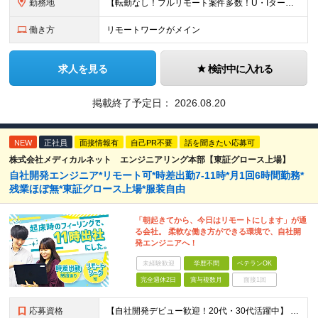
勤務地
【転勤なし！フルリモート案件多数！U・Iターン歓迎】 一都三県を中心に豊富な案件を保有しております！ 東京・愛知・大阪・広島・福岡・新潟の 各プロジェクト先または自社拠点 ※勤務地は希望を考慮します
働き方
リモートワークがメイン
求人を見る
検討中に入れる
掲載終了予定日：
2026.08.20
NEW
正社員
面接情報有
自己PR不要
話を聞きたい応募可
株式会社メディカルネット エンジニアリング本部【東証グロース上場】
自社開発エンジニア*リモート可*時差出勤7-11時*月1回6時間勤務*
残業ほぼ無*東証グロース上場*服装自由
「朝起きてから、今日はリモートにします」が通
る会社。 柔軟な働き方ができる環境で、自社開
発エンジニアへ！
未経験歓迎
学歴不問
ベテランOK
完全週休2日
賞与複数月
面接1回
応募資格
【自社開発デビュー歓迎！20代・30代活躍中】 ★経験浅めの方も大歓迎！ ★保守、運用、テスターの方も歓迎！ ★歯科医療の専門知識は不要！ ■学歴不問 ■ITに関する何らかの経験・知識のある方 ★求