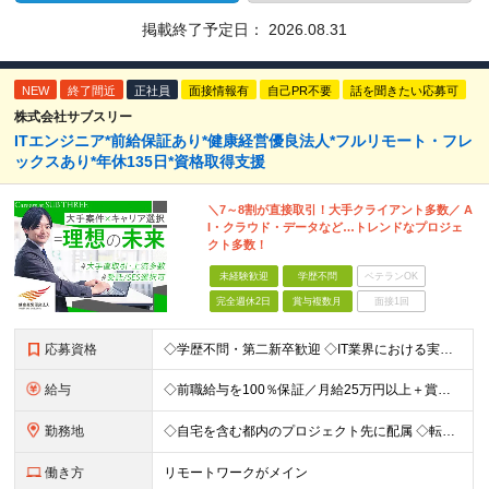
掲載終了予定日：
2026.08.31
NEW
終了間近
正社員
面接情報有
自己PR不要
話を聞きたい応募可
株式会社サブスリー
ITエンジニア*前給保証あり*健康経営優良法人*フルリモート・フレ
ックスあり*年休135日*資格取得支援
＼7～8割が直接取引！大手クライアント多数／ A
I・クラウド・データなど…トレンドなプロジェ
クト多数！
未経験歓迎
学歴不問
ベテランOK
完全週休2日
賞与複数月
面接1回
応募資格
◇学歴不問・第二新卒歓迎 ◇IT業界における実務経験がある方（言語、工程、年数不問） ◇経験者・30歳以下の方は『書類選考無しの面接確約』 ☆経験者は『書類選考無しの面接確約』をお約束！ PM／PL
給与
◇前職給与を100％保証／月給25万円以上＋賞与年2回＋各種手当 ・残業代と交通費は別途支給 ・退職金や住宅手当など…福利厚生も充実！ 【経験者は経験・スキルに応じて優遇します】 開発経験1年以上：
勤務地
◇自宅を含む都内のプロジェクト先に配属 ◇転勤なし！プロジェクトは都内が95％以上が23区内 ◇フルリモート案件あり ■水道橋オフィス／東京都千代田区神田三崎町3-5-9 天翔オフィス水道橋7F └
働き方
リモートワークがメイン