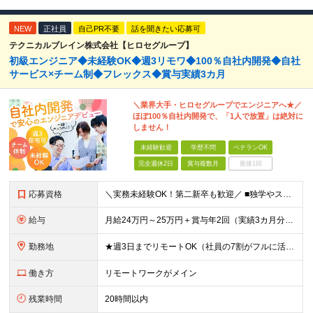
NEW
正社員
自己PR不要
話を聞きたい応募可
テクニカルブレイン株式会社【ヒロセグループ】
初級エンジニア◆未経験OK◆週3リモワ◆100％自社内開発◆自社
サービス×チーム制◆フレックス◆賞与実績3カ月
＼業界大手・ヒロセグループでエンジニアへ★／
ほぼ100％自社内開発で、「1人で放置」は絶対に
しません！
未経験歓迎
学歴不問
ベテランOK
完全週休2日
賞与複数月
面接1回
応募資格
＼実務未経験OK！第二新卒も歓迎／ ■独学やスクール・職業訓練校等でプログラミングに触れている方 ■学歴不問 └まずはお会いするスタイルです！ 建設業界のコンサルタントなど、異業種の先輩も活躍中！
給与
月給24万円～25万円＋賞与年2回（実績3カ月分）＋住宅・家族手当 ※経験・年齢・能力を考慮し、当社規定により決定します。 ※試用期間3カ月（給与、待遇に差異はありません） ※残業代は全額支給いたしま
勤務地
★週3日までリモートOK（社員の7割がフルに活用中！） ★駅チカで通勤快適！ ★遠方からのUIターンも歓迎！ ■東京本社 東京都台東区上野6丁目16番地22号 上野TGビル4階 ～アクセス～ ■各
働き方
リモートワークがメイン
残業時間
20時間以内