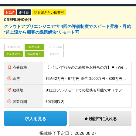
NEW
正社員
話を聞きたい応募可
CREFIL株式会社
クラウドアプリエンジニア*年4回の評価制度でスピード昇格・昇給
*超上流から顧客の課題解決*リモート可
未経験歓迎
学歴不問
ベテランOK
完全週休2日
賞与複数月
面接1回
応募資格
【下記いずれかのご経験をお持ちの方】 ■（Web/オープン系）システム基本設計、詳細設計、実装のご経験を2年以上お持ちの方 ※学歴不問 ＜当社の風土について少しご紹介します！＞ 50名ほどのベンチャ
給与
月給42万円～67万円 ※年収500万円～800万円を想定しています ★昇給年2回(実績・評価による) ★業績賞与あり（半期と通年/実績・評価による) ★インセンティブ制度あり (社員紹介、新規事業企
勤務地
★ほぼフルリモートでの勤務も可能です（オフィス出社、リモート勤務を選択ができます） ※2ヶ月に一度実施する「全社会」への参加（出社）が必須であり、 業務のフェーズの応じて出社を推奨する場合があります
残業時間
30時間以内
求人を見る
検討中に入れる
掲載終了予定日：
2026.08.27