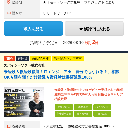
勤務地
★リモートワーク実施中（プロジェクトによりフルリモートもあり） ★配属先は希望を最⼤限考慮
働き方
リモートワークOK
求人を見る
検討中に入れる
2
掲載終了予定日：
2026.08.10
残り
日
NEW
正社員
自己PR不要
話を聞きたい応募可
スパイシーソフト株式会社
未経験＆微経験歓迎！ITエンジニア★「自分でもなれる？」相談
OK★話を聞くだけ歓迎★微経験は書類通過100%
未経験・微経験からのITデビュー実績ありの単価
連動型SES 平均年収590万円も目指せるキャリア
相談歓迎
未経験歓迎
学歴不問
ベテランOK
完全週休2日
賞与複数月
面接1回
応募資格
・未経験歓迎 ・微経験の方は書類通過100% ・学歴不問 ※ITサポート、ヘルプデスク、テスト、運用監視などの実務に少しでも触れた経験がある方は微経験として歓迎します。 ■ こんな方を歓迎します