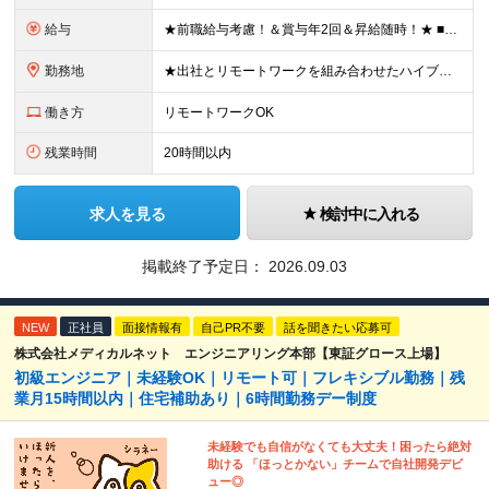
給与
★前職給与考慮！＆賞与年2回＆昇給随時！★ ■月給29万円～42万円＋賞与年2回＋交通費 ※前職の給与やスキルを考慮し決定します ※固定残業代（月45時間分／7万7,000円～11万1,000円）を
勤務地
★出社とリモートワークを組み合わせたハイブリッド勤務！ ★幡ヶ谷駅から徒歩1分！ 【本社】 東京都渋谷区幡ヶ谷1-34-14 宝ビル3F ※(変更の範囲)上記を除く当社関連勤務地
働き方
リモートワークOK
残業時間
20時間以内
求人を見る
検討中に入れる
掲載終了予定日：
2026.09.03
NEW
正社員
面接情報有
自己PR不要
話を聞きたい応募可
株式会社メディカルネット エンジニアリング本部【東証グロース上場】
初級エンジニア｜未経験OK｜リモート可｜フレキシブル勤務｜残
業月15時間以内｜住宅補助あり｜6時間勤務デー制度
未経験でも自信がなくても大丈夫！困ったら絶対
助ける 「ほっとかない」チームで自社開発デビ
ュー◎