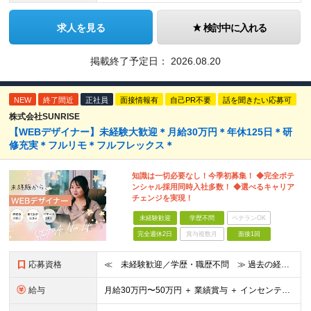
求人を見る
検討中に入れる
掲載終了予定日：
2026.08.20
NEW
終了間近
正社員
面接情報有
自己PR不要
話を聞きたい応募可
株式会社SUNRISE
【WEBデザイナー】未経験大歓迎＊月給30万円＊年休125日＊研
修充実＊フルリモ＊フルフレックス＊
知識は一切必要なし！今季初募集！ ◆完全ポテ
ンシャル採用同時入社多数！ ◆選べるキャリア
チェンジを実現！
未経験歓迎
学歴不問
ベテランOK
完全週休2日
賞与複数月
面接1回
応募資格
≪ 未経験歓迎／学歴・職歴不問 ≫ 過去の経歴は一切不問。 「いままで」よりも「これから」を 重視した採用を行っています！ ▼▼こんな想いがある方大歓迎▼▼ ・WEBデザインに興味がある！ ・WEB
給与
⽉給30万円〜50万円 ＋ 業績賞与 ＋ インセンティブ賞与 経験者：35万円～ ※IT新人時25万円〜 ※経験・スキルを考慮の上、決定します。 ※経験者は別途優遇！ ★試⽤期間：3ヶ⽉ ★学