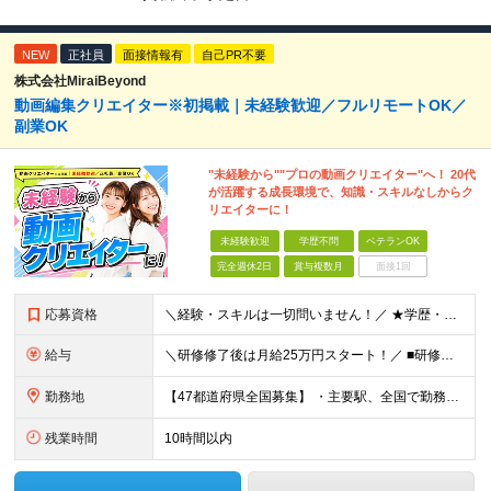
NEW
正社員
面接情報有
自己PR不要
株式会社MiraiBeyond
動画編集クリエイター※初掲載｜未経験歓迎／フルリモートOK／
副業OK
"未経験から""プロの動画クリエイター"へ！ 20代
が活躍する成長環境で、知識・スキルなしからク
リエイターに！
未経験歓迎
学歴不問
ベテランOK
完全週休2日
賞与複数月
面接1回
応募資格
＼経験・スキルは一切問いません！／ ★学歴・職歴不問 ★未経験・第二新卒歓迎！ ★正社員デビューも応援します！ 【こんな方にピッタリ！】 ✓ 動画やYouTube、TikTokを見るのが好きな方 ✓
給与
＼研修修了後は月給25万円スタート！／ ■研修修了後 月給25万円＋賞与＋インセンティブ賞与 ※残業代は別途支給 ▽研修期間▽ 【未経験者】 ▶ 月給20万円～ 【固定残業代について】
勤務地
【47都道府県全国募集】 ・主要駅、全国で勤務可能！ ・どこに住んでいても応募可能！ 【東京本社】 東京都品川区東品川5-9-2 在宅でコツコツ働きながら、長く安定して続けられます♪ 本社：〒1
残業時間
10時間以内