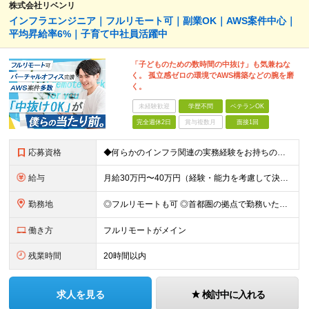
株式会社リベンリ
インフラエンジニア｜フルリモート可｜副業OK｜AWS案件中心｜
平均昇給率6%｜子育て中社員活躍中
「子どものための数時間の中抜け」も気兼ねな
く。 孤立感ゼロの環境でAWS構築などの腕を磨
く。
未経験歓迎
学歴不問
ベテランOK
完全週休2日
賞与複数月
面接1回
応募資格
◆何らかのインフラ関連の実務経験をお持ちの方 ◆学歴不問 ＜特に歓迎する方＞ ◆Linuxサーバーの構築・運用経験（3年以上） ◆パブリッククラウド（AWS / Azure / GCPいずれか）を用
給与
月給30万円〜40万円（経験・能力を考慮して決定） ※固定残業代20時間分（4.0〜5.5万円）含む／超過分は全額支給 ※経験・スキルを考慮のうえ決定いたします ※6ヶ月の試用期間あり。期間中の待遇に
勤務地
◎フルリモートも可 ◎首都圏の拠点で勤務いただくことを想定しております ■本社（湘南本社） 神奈川県藤沢市辻堂神台2-2-1 アイクロス湘南8階 └JR東海道線「辻堂駅」徒歩3分 ■東北支社 秋田
働き方
フルリモートがメイン
残業時間
20時間以内
求人を見る
検討中に入れる