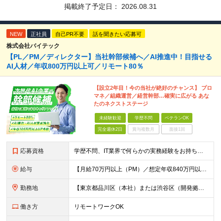
掲載終了予定日：
2026.08.31
NEW
正社員
自己PR不要
話を聞きたい応募可
株式会社バイテック
【PL／PM／ディレクター】当社幹部候補へ／AI推進中！目指せる
AI人材／年収800万円以上可／リモート80％
【設立2年目！今の当社が絶好のチャンス】 プロ
マネ／組織運営／経営幹部…確実に広がる あな
たのネクストステージ
未経験歓迎
学歴不問
ベテランOK
完全週休2日
賞与複数月
面接1回
応募資格
学歴不問、IT業界で何らかの実務経験をお持ちの方（3年以上） ※PG/SE経験がある方歓迎、PM/PL経験があれば即戦力として優遇 ※ブランクのある方歓迎 ※担当業務/フェーズ/使用言語などは限定せず
給与
【月給70万円以上（PM）／想定年収840万円以上】 ★詳しくは下記をご参照ください！ ■SE/PL/テスト計画以降などの上流フェーズ 月給53万円以上 ※想定年収636万円以上 ■PM/ディレク
勤務地
【東京都品川区（本社）または渋谷区（開発拠点）各プロジェクト先の勤務地】 ◎リモート案件も多数のため在宅勤務も可能です！ 常駐・ハイブリッド型・フルリモートなど柔軟に対応しています。 ※転勤はございま
働き方
リモートワークOK