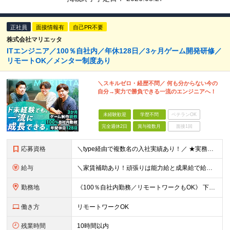
正社員
面接情報有
自己PR不要
株式会社マリエッタ
ITエンジニア／100％自社内／年休128日／3ヶ月ゲーム開発研修／
リモートOK／メンター制度あり
＼スキルゼロ・経歴不問／ 何も分からない今の
自分→実力で勝負できる一流のエンジニアへ！
未経験歓迎
学歴不問
ベテランOK
完全週休2日
賞与複数月
面接1回
応募資格
＼type経由で複数名の入社実績あり！／ ★実務未経験の方もOK！ ★学歴不問 【下記いずれかに当てはまる方】 ★ITスクールで学ばれている方 ★独学でプログラミングを勉強している方、またはIT資格
給与
＼家賃補助あり！頑張りは能力給と成果給で給与に還元！／ ★賞与3か月分&資格手当も充実 ★社宅制度あり（当社契約の賃貸住宅の場合は家賃を50％負担／最大5万円） ※社宅制度をご利用される場合は、礼金
勤務地
《100％自社内勤務／リモートワークもOK》 下記いずれかでの勤務となりますのでお選びください（ご希望に沿わない配属はありません） ■東京本社／東京都台東区浅草橋5-5-5 キムラビル4F ■広島オ
働き方
リモートワークOK
残業時間
10時間以内