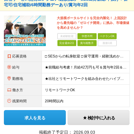
宅可/住宅補助/6時間勤務デーあり/賞与年2回
大規模ポータルサイトを完全内製化！ 上流設計
から最先端の「ゼロイチ開発」に挑み、市場価値
を高めませんか？
未経験歓迎
学歴不問
ベテランOK
完全週休2日
賞与複数月
面接1回
応募資格
□ SESからの転身歓迎 □ 保守運用・経験浅めからのチャレンジ歓迎 ■ 学歴不問 ■ 何らかのシステム開発経験をお持ちの方（言語・年数不問） ＜当社で経験できること＞ ・企画、要件定義、設計、実装
給与
★前職給与考慮！月給42万円も可＆賞与年2回＆昇給随時！★ ■月給29万円～42万円＋賞与年2回＋交通費 ※前職の給与やスキルを考慮し決定します ※固定残業代（月45時間分／7万7,000円～11万
勤務地
★出社とリモートワークを組み合わせたハイブリッド勤務！ ★幡ヶ谷駅から徒歩1分！ 【本社】 東京都渋谷区幡ヶ谷1-34-14 宝ビル3F ※(変更の範囲)上記を除く当社関連勤務地
働き方
リモートワークOK
残業時間
20時間以内
求人を見る
検討中に入れる
掲載終了予定日：
2026.09.03