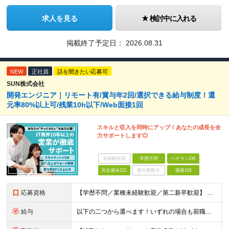
求人を見る
検討中に入れる
掲載終了予定日：
2026.08.31
NEW
正社員
話を聞きたい応募可
SUN株式会社
開発エンジニア｜リモート有/賞与年2回/選択できる給与制度！還
元率80%以上可/残業10h以下/Web面接1回
スキルと収入を同時にアップ！あなたの成長を全
力サポートします◎
未経験歓迎
学歴不問
ベテランOK
完全週休2日
賞与複数月
面接1回
応募資格
【学歴不問／業種未経験歓迎／第二新卒歓迎】 ■IT・システムエンジニアの実務経験をお持ちの方※工程や使用言語、経験年数は不問 ◎転職回数は不問 ＼下記のような方にオススメ／ ・安定した収入を得たい方
給与
以下の二つから選べます！いずれの場合も前職の給与を考盛し給与シミュレーションを作成します。 【プロセス型（コツコツ給与を上げたい方向け）】 ■月給25万円～50万円 ※年齢や社歴、仕事の取り組み姿勢