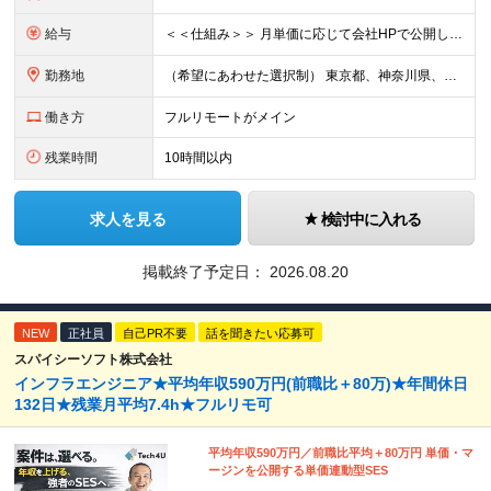
給与
＜＜仕組み＞＞ 月単価に応じて会社HPで公開しているテーブルにもとづき毎月決定されます！ https://www.tech4u.dev/payroll ＜＜実績＞＞ 平均年収実績：590万円 ＜＜
勤務地
（希望にあわせた選択制） 東京都、神奈川県、埼玉県、千葉県、大阪府、兵庫県、京都府、愛知県、福岡県の各プロジェクト先 ・フル／ハイブリッドリモート案件あり ・転勤なし ・U・Iターンも歓迎＆支援可能
働き方
フルリモートがメイン
残業時間
10時間以内
求人を見る
検討中に入れる
掲載終了予定日：
2026.08.20
NEW
正社員
自己PR不要
話を聞きたい応募可
スパイシーソフト株式会社
インフラエンジニア★平均年収590万円(前職比＋80万)★年間休日
132日★残業月平均7.4h★フルリモ可
平均年収590万円／前職比平均＋80万円 単価・マ
ージンを公開する単価連動型SES