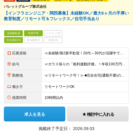
バレットグループ株式会社
【インフラエンジニア・関西募集】未経験OK／最大6ヶ月の手厚い
教育制度／リモート可＆フレックス／住宅手当あり
未経験歓迎
学歴不問
ベテランOK
完全週休2日
賞与複数月
面接1回
応募資格
≪未経験/第2新卒歓迎！20代～30代が活躍中です≫ インフラエンジニアを本気で目指したい方／これまでの経験・スキルは一切不問です ◆学歴不問 ≪1つでも当てはまる方はぜひご応募ください！≫ ■自
給与
≪ガラス張りの「粗利連動評価」！年収100万円アップの実績あり≫ ■想定年収400万円～1200万円 月給30万円～100万円＋粗利インセンティブ ※経験・スキル・前給を考慮の上、上記に限らず柔軟に
勤務地
≪リモートワーク可！≫ ■完全在宅(通勤不要)の場合…地方に在住したままフルリモートでの勤務も可能です ■出社の場合…本社または首都圏の各プロジェクト先 ★転居をともなう転勤はありません ★受託案件
働き方
リモートワークOK
残業時間
10時間以内
求人を見る
検討中に入れる
掲載終了予定日：
2026.09.03