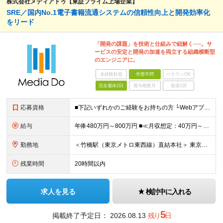
株式会社メディアドゥ【東証プライム上場企業】
SRE／国内No.1電子書籍流通システムの信頼性向上と開発効率化
をリード
「開発の課題」を技術と仕組みで紐解く──。サ
ービスの安定と開発の加速を両立する組織横断型
のエンジニアに。
未経験歓迎
学歴不問
ベテランOK
完全週休2日
賞与複数月
面接1回
応募資格
■下記いずれかのご経験をお持ちの方 └Webアプリケーションの開発経験 └インフラ（クラウド/オンプレ不問）構築・運用経験 ■学歴不問 □SRE未経験の方も歓迎 「開発経験を活かしインフラも学びたい
給与
年俸480万円～800万円 ■≪月収想定：40万円～66万6,000円≫ ・担当いただく業務範囲やマネジメントの有無など、役割に応じて決定します ・年俸額を12分割し、毎月支給します ・試用期間3カ
勤務地
＜竹橋駅（東京メトロ東西線）直結本社＞ 東京都千代田区一ツ橋一丁目1番1号パレスサイドビル5F・8F （変更の範囲）上記を除く当社関連勤務地
残業時間
20時間以内
求人を見る
検討中に入れる
5
掲載終了予定日：
2026.08.13
残り
日