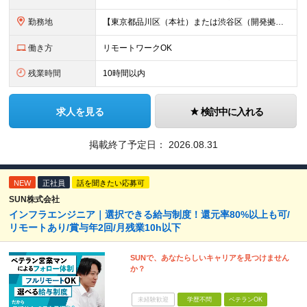
勤務地
【東京都品川区（本社）または渋谷区（開発拠点）各プロジェクト先の勤務地】 ◎リモート案件も多数のため在宅勤務も可能です！ 常駐・ハイブリッド型・フルリモートなど柔軟に対応しています。 ※転勤はございま
働き方
リモートワークOK
残業時間
10時間以内
求人を見る
検討中に入れる
掲載終了予定日：
2026.08.31
NEW
正社員
話を聞きたい応募可
SUN株式会社
インフラエンジニア｜選択できる給与制度！還元率80%以上も可/
リモートあり/賞与年2回/月残業10h以下
SUNで、あなたらしいキャリアを見つけません
か？
未経験歓迎
学歴不問
ベテランOK