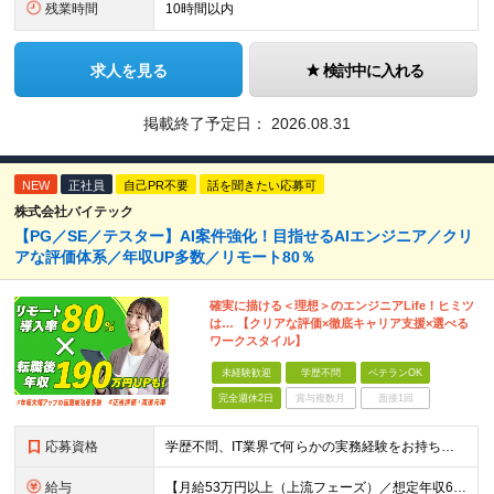
残業時間
10時間以内
求人を見る
検討中に入れる
掲載終了予定日：
2026.08.31
NEW
正社員
自己PR不要
話を聞きたい応募可
株式会社バイテック
【PG／SE／テスター】AI案件強化！目指せるAIエンジニア／クリ
アな評価体系／年収UP多数／リモート80％
確実に描ける＜理想＞のエンジニアLife！ヒミツ
は… 【クリアな評価×徹底キャリア支援×選べる
ワークスタイル】
未経験歓迎
学歴不問
ベテランOK
完全週休2日
賞与複数月
面接1回
応募資格
学歴不問、IT業界で何らかの実務経験をお持ちの方（1年以上） ※ブランクのある方歓迎 ※担当業務/フェーズ/使用言語などは限定せず ※経験年数も限定せず。経験の浅い方からベテランまで歓迎
給与
【月給53万円以上（上流フェーズ）／想定年収636万円以上】 ★詳しくは下記をご参照ください！ ■育成枠採用（職種未経験～経験1年未満／メンター制度適用社員） 月給25万円以上 ※社会人経験、技術