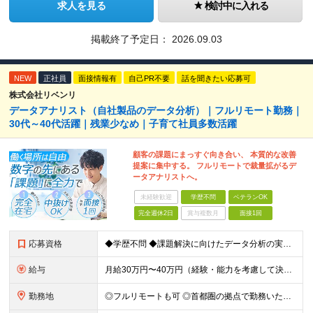
求人を見る
検討中に入れる
掲載終了予定日：
2026.09.03
NEW
正社員
面接情報有
自己PR不要
話を聞きたい応募可
株式会社リベンリ
データアナリスト（自社製品のデータ分析）｜フルリモート勤務｜
30代～40代活躍｜残業少なめ｜子育て社員多数活躍
顧客の課題にまっすぐ向き合い、 本質的な改善
提案に集中する。 フルリモートで裁量拡がるデ
ータアナリストへ。
未経験歓迎
学歴不問
ベテランOK
完全週休2日
賞与複数月
面接1回
応募資格
◆学歴不問 ◆課題解決に向けたデータ分析の実務経験 ※事業会社でのご経験をお持ちの方、 データ分析～プレゼンまでのご経験をお持ちの方は尚歓迎します ＜歓迎要件・求める人物像＞ ◎複雑な課題を整理し
給与
月給30万円〜40万円（経験・能力を考慮して決定） ※固定残業代20時間分（4.0〜5.5万円）含む／超過分は全額支給 ※経験・スキルを考慮のうえ決定いたします ※6ヶ月の試用期間あり。期間中の待遇に
勤務地
◎フルリモートも可 ◎首都圏の拠点で勤務いただくことを想定しております ■本社（湘南本社） 神奈川県藤沢市辻堂神台2-2-1 アイクロス湘南8階 └JR東海道線「辻堂駅」徒歩3分 ■東北支社 秋田