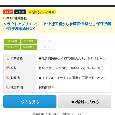
NEW
正社員
話を聞きたい応募可
CREFIL株式会社
クラウドアプリエンジニア*上流工程から参画可*常駐なし*若手活躍
中*IT実務未経験OK
未経験歓迎
学歴不問
ベテランOK
完全週休2日
賞与複数月
面接1回
応募資格
◆職業訓練校などでIT関連のスキルを習得した方、もしくはIT関連の資格を保持した方 ◆顧客折衝のご経験をお持ちの方 ※学歴不問 ★チームでの案件推進が前提になるので、チームワークを大切にする方、チー
給与
月給26万円～35万円 ※年収312万円～420万円を想定しています ★昇給年2回(実績・評価による) ★業績賞与あり（半期と通年/実績・評価による) ★インセンティブ制度あり (社員紹介、新規事業企
勤務地
★ほぼフルリモートでの勤務も可能です（オフィス出社、リモート勤務を選択ができます） ※2ヶ月に一度実施する「全社会」への参加（出社）が必須であり、 業務のフェーズの応じて出社を推奨する場合があります
残業時間
30時間以内
求人を見る
検討中に入れる
掲載終了予定日：
2026.08.27