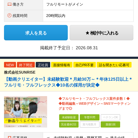
働き方
フルリモートがメイン
残業時間
20時間以内
求人を見る
検討中に入れる
掲載終了予定日：
2026.08.31
NEW
終了間近
正社員
面接情報有
自己PR不要
話を聞きたい応募可
株式会社SUNRISE
【動画クリエイター】未経験歓迎＊月給30万～＊年休125日以上＊
フルリモ・フルフレックス◆10名の採用が決定◆
◆フルリモート・フルフレックス案件多数！◆
◆動画編集～WEBデザイン～SNSマーケティン
グまで◎
未経験歓迎
学歴不問
ベテランOK
完全週休2日
賞与複数月
面接1回