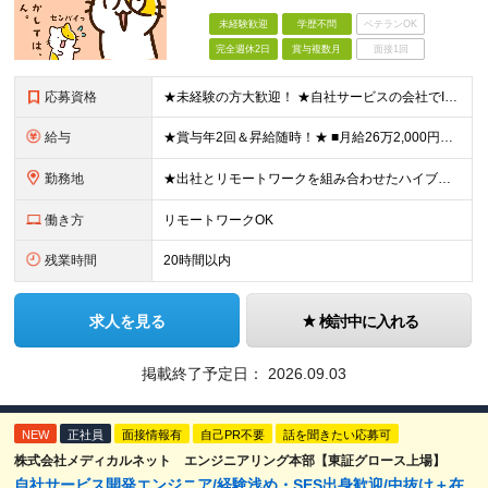
未経験歓迎
学歴不問
ベテランOK
完全週休2日
賞与複数月
面接1回
応募資格
★未経験の方大歓迎！ ★自社サービスの会社でIT業界デビューを目指しましょう◎ ■学歴不問 ＼以下のような方大歓迎／ ◎ITの仕事に興味がある ◎エンジニアとしてキャリアを築きたい ◎社会貢献性の高
給与
★賞与年2回＆昇給随時！★ ■月給26万2,000円～33万円＋賞与年2回＋交通費 ※前職の給与やスキルを考慮し決定します ※固定残業代（月45時間分／6万9,000円～8万7,000円）を含みます
勤務地
★出社とリモートワークを組み合わせたハイブリッド勤務！ ★幡ヶ谷駅から徒歩1分！ 【本社】 東京都渋谷区幡ヶ谷1-34-14 宝ビル3F ※(変更の範囲)上記を除く当社関連勤務地
働き方
リモートワークOK
残業時間
20時間以内
求人を見る
検討中に入れる
掲載終了予定日：
2026.09.03
NEW
正社員
面接情報有
自己PR不要
話を聞きたい応募可
株式会社メディカルネット エンジニアリング本部【東証グロース上場】
自社サービス開発エンジニア/経験浅め・SES出身歓迎/中抜け＋在