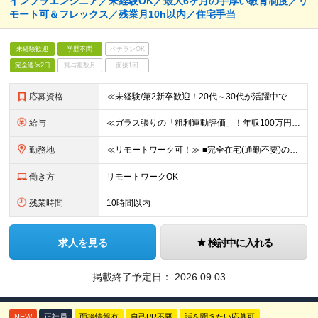
インフラエンジニア／未経験OK／最大6ヶ月の手厚い教育制度／リ
モート可＆フレックス／残業月10h以内／住宅手当
未経験歓迎
学歴不問
ベテランOK
完全週休2日
賞与複数月
面接1回
応募資格
≪未経験/第2新卒歓迎！20代～30代が活躍中です≫ インフラエンジニアを本気で目指したい方／これまでの経験・スキルは一切不問です ◆学歴不問 ≪1つでも当てはまる方はぜひご応募ください！≫ ■自
給与
≪ガラス張りの「粗利連動評価」！年収100万円アップの実績あり≫ ■想定年収400万円～1200万円 月給30万円～100万円＋粗利インセンティブ ※経験・スキル・前給を考慮の上、上記に限らず柔軟に
勤務地
≪リモートワーク可！≫ ■完全在宅(通勤不要)の場合…地方に在住したままフルリモートでの勤務も可能です ■出社の場合…本社または首都圏の各プロジェクト先 ★転居をともなう転勤はありません ★受託案件
働き方
リモートワークOK
残業時間
10時間以内
求人を見る
検討中に入れる
掲載終了予定日：
2026.09.03
NEW
正社員
面接情報有
自己PR不要
話を聞きたい応募可