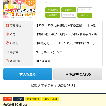
ート。
未経験歓迎
学歴不問
ベテランOK
完全週休2日
賞与複数月
面接1回
応募資格
【20代・30代の未経験者が多数活躍中！】 ●完全未経験、第二新卒、既卒、フリーターの方大歓迎！ ●学歴・職歴・転職回数・ブランク一切不問 ※34歳までの方（若年層の長期キャリア形成を図るため） ★
給与
【首都圏】 月給23万円～50万円＋各種手当＋決算賞与 【大阪】 月給22万円～50万円＋各種手当＋決算賞与 【愛知】 月給21.5万円～50万円＋各種手当＋決算賞与 【福岡・宮城】 月給20万
勤務地
【転勤なし／U・Iターン歓迎／将来的にフルリモートOK】 本社（新宿区）、大阪支店、名古屋支店または東京都・神奈川県・千葉県・埼玉県・愛知県・大阪府・福岡県をはじめ、全国のプロジェクト先 ※ご希望を
働き方
フルリモートがメイン
残業時間
10時間以内
求人を見る
検討中に入れる
掲載終了予定日：
2026.08.31
NEW
正社員
面接情報有
自己PR不要
株式会社SC direct