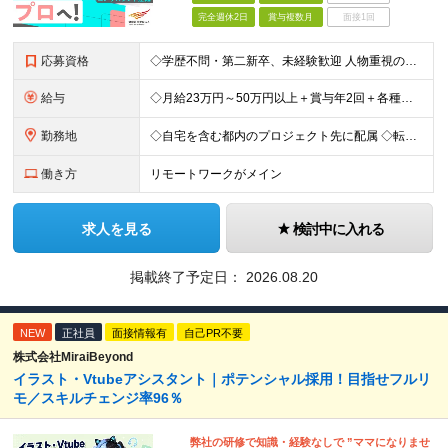
完全週休2日
賞与複数月
面接1回
応募資格
◇学歴不問・第二新卒、未経験歓迎 人物重視の採用です！ ◇「ITエンジニアになりたい気持ち」だけでOK！ ☆経験者は『書類選考無しの面接確約』をお約束！ PM／PL／SE～プログラマやテスター、 イ
給与
◇月給23万円～50万円以上＋賞与年2回＋各種手当 ・残業代と交通費は別途支給 ・退職金や住宅手当など…福利厚生も充実！ 【経験者は経験・スキルに応じて優遇します】★前職給与保証あり！ 開発経験1年
勤務地
◇自宅を含む都内のプロジェクト先に配属 ◇転勤なし！プロジェクトは都内が95％以上が23区内 ◇フルリモート案件あり ■水道橋オフィス／東京都千代田区神田三崎町3-5-9 天翔オフィス水道橋7F └
働き方
リモートワークがメイン
求人を見る
検討中に入れる
掲載終了予定日：
2026.08.20
NEW
正社員
面接情報有
自己PR不要
株式会社MiraiBeyond
イラスト・Vtubeアシスタント｜ポテンシャル採用！目指せフルリ
モ／スキルチェンジ率96％
弊社の研修で知識・経験なしで ”ママになりませ