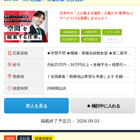
日本中の「人が集まる場所」を動かす 業界No.1
サービス(*)を提案しませんか？
未経験歓迎
学歴不問
ベテランOK
完全週休2日
賞与複数月
面接1回
応募資格
★学歴不問 ★職種・業種未経験歓迎 ★第二新卒歓迎 ＜こんな方にオススメ＞ ◎一つの商材ではなく、幅広い提案で勝負したい ◎成長企業でスケールの大きい仕事に挑戦したい ◎実力を評価されたい＆腰を据え
給与
月給25万円～34万円以上＋各種手当＋残業代＋賞与年2回 初年度想定年収：348万円～ ※経験・能力を考慮のうえ優遇します。 ※上記にはエリア給（10,000円～15,000円）、見込み残業代（20
勤務地
┃全国募集！勤務地は希望を考慮します 札幌・仙台・東京・横浜・金沢・名古屋・大阪・京都・広島・福岡 募集 ※上記のほか、全国に拠点あり ※キャリアアップやキャリアシフトに伴う転勤も一部ありますが、基
残業時間
20時間以内
求人を見る
検討中に入れる
掲載終了予定日：
2026.09.03
NEW
正社員
面接情報有