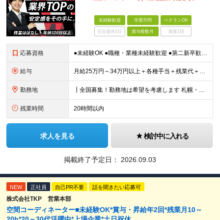
未経験歓迎
学歴不問
ベテランOK
完全週休2日
賞与複数月
面接1回
応募資格
●未経験OK ●職種・業種未経験歓迎 ●第二新卒歓迎 ●学歴不問 ＜こんな方におすすめ！＞ ◎ホテル・アパレル・携帯販売など接客経験を活かしたい ◎「今の会社、この先が見えない」と感じている ◎上場
給与
月給25万円～34万円以上＋各種手当＋残業代＋賞与年2回（昨年度2～4ヶ月分） 初年度想定年収：350万円～ ＜クラス・経験別の月給目安＞ ■メンバークラス：月給25万円以上 ■店長やSVなどのマネ
勤務地
┃全国募集！勤務地は希望を考慮します 札幌・仙台・東京・横浜・静岡・名古屋・大阪・京都・広島・福岡 募集 ※上記のほか、全国に拠点あり ※キャリアアップやキャリアシフトに伴う転勤も一部ありますが、基
残業時間
20時間以内
求人を見る
検討中に入れる
掲載終了予定日：
2026.09.03
NEW
正社員
自己PR不要
話を聞きたい応募可
株式会社TKP 営業本部
空間コーディネーター■未経験OK*賞与・昇給年2回*残業月10～
20h*20～30代活躍中*上場企業*土日祝休