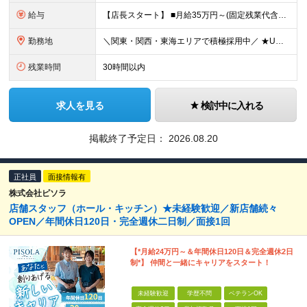
給与
【店長スタート】 ■月給35万円～(固定残業代含む) ※給与額は経験と能力を考慮の上、決定いたします。 ※固定残業代は、時間外労働の有無に関わらず19時間分を、月42,200円支給 ※上記を超える時
勤務地
＼関東・関西・東海エリアで積極採用中／ ★U・Iターン歓迎！ ★住居手当有り（規定あり） ★WEB面接1回のみ！ ★現在のお住まいから引っ越しが必要な場合には、 住居取得にかかる初期費用・引っ越し
残業時間
30時間以内
求人を見る
検討中に入れる
掲載終了予定日：
2026.08.20
正社員
面接情報有
株式会社ピソラ
店舗スタッフ（ホール・キッチン）★未経験歓迎／新店舗続々
OPEN／年間休日120日・完全週休二日制／面接1回
【*月給24万円～＆年間休日120日＆完全週休2日
制*】 仲間と一緒にキャリアをスタート！
未経験歓迎
学歴不問
ベテランOK