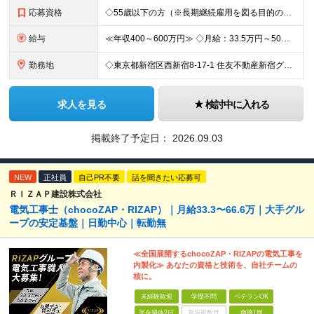
応募資格
◇55歳以下の方（※長期継続雇用を図る目的のため） ◇以下の必須スキルをお持ちの方 ≪必須スキル≫ ・BtoBの法人営業経験のある方 ・一都三県での勤務が可能な方 ※学歴不問 ≪歓迎スキル≫ ・内
給与
≪年収400～600万円≫ ◇月給：33.5万円～50万円 ◇残業代別途支給（固定残業代なし） ◇昇給年2回 実力・実績に応じた評価制度 ￣￣￣￣￣￣￣￣￣￣￣￣￣ 新設ポジションのため、あなたの実
勤務地
◇東京都新宿区西新宿8-17-1 住友不動産新宿グランドタワー36F ◇現地（店舗・取引先）へ出向く場合もあります 【本社所在地】 東京都新宿区西新宿8-17-1 住友不動産新宿グランドタワー36F
求人を見る
検討中に入れる
掲載終了予定日：
2026.09.03
NEW
正社員
自己PR不要
話を聞きたい応募可
ＲＩＺＡＰ建設株式会社
電気工事士（chocoZAP・RIZAP）｜月給33.3〜66.6万｜大手グル
ープの安定基盤｜日勤中心｜転勤無
≪全国展開するchocoZAP・RIZAPの電気工事を
内製化≫ あなたの資格と技術を、自社チームの
核に。
未経験歓迎
学歴不問
ベテランOK
完全週休2日
賞与複数月
面接1回