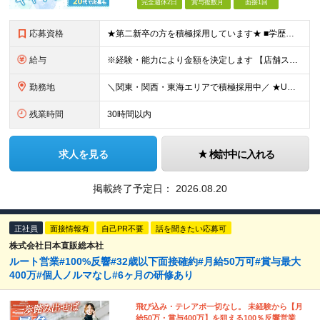
完全週休2日
賞与複数月
面接1回
応募資格
★第二新卒の方を積極採用しています★ ■学歴不問 ■業種・職種とも未経験OK！ ＼店長やエリアマネージャーの経験がある方は即戦力として／ 【ブランク・未経験の方も大歓迎】 大切なのは、スタッフや
給与
※経験・能力により金額を決定します 【店舗スタッフスタート】 ■月給24万3000円～ ※上記金額には固定残業代（19時間分／29,300円）を含む。 ※上記を超える時間外労働分は追加で支給 ※引
勤務地
＼関東・関西・東海エリアで積極採用中／ ★U・Iターン歓迎！ ★住居手当有り（規定あり） ★WEB面接1回のみ！ ★現在のお住まいから引っ越しが必要な場合には、 住居取得にかかる初期費用・引っ越し
残業時間
30時間以内
求人を見る
検討中に入れる
掲載終了予定日：
2026.08.20
正社員
面接情報有
自己PR不要
話を聞きたい応募可
株式会社日本直販総本社
ルート営業#100%反響#32歳以下面接確約#月給50万可#賞与最大
400万#個人ノルマなし#6ヶ月の研修あり
飛び込み・テレアポ一切なし。 未経験から【月
給50万・賞与400万】を狙える100％反響営業