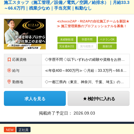
施工スタッフ（施工管理／設備／電気／空調／給排水）｜月給33.3
～66.6万円｜残業少なめ｜手当充実｜転勤なし
≪chocoZAP・RIZAPの自社施工チームを新設★
≫ 施工管理業務のプロフェッショナルを募集！
未経験歓迎
学歴不問
ベテランOK
完全週休2日
賞与複数月
面接1回
応募資格
◇学歴不問 ◇以下いずれかの経験や資格をお持ちの方 ≪対象経験≫ ・店舗内装工事（フィットネス・飲食・物販など）の施工管理経験をお持ちの方 ・電気工事の実務経験（1年以上目安/業態不問） ・空調設備
給与
≪年収400～800万円≫ ◇月給：33.3万円～66.6万円 ◇残業代別途支給 ◇昇給年2回（実力次第でスピード昇給可能） スキル・経験に応じた評価制度 ￣￣￣￣￣￣￣￣￣￣￣￣￣ 新設チームのた
勤務地
◇一都三県内（東京、神奈川、千葉、埼玉）の店舗 ※転勤なし ◇chocoZAP・RIZAP等の店舗施工を担当 【勤務エリア】 東京都、神奈川県、埼玉県、千葉県 【本社所在地】 東京都新宿区西新宿8
求人を見る
検討中に入れる
掲載終了予定日：
2026.09.03
NEW
正社員