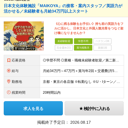
日本文化体験施設「MAIKOYA」の接客・案内スタッフ／英語力が
活かせる／未経験者も月給34万円以上スタート
《心に残る体験をお手伝い》持ち前の英語力をフ
ルに活かし、日本文化と外国人観光客をつなぐ架
け橋になりませんか？
未経験歓迎
学歴不問
ベテランOK
完全週休2日
賞与複数月
面接1回
応募資格
◎学歴不問 ◎業種・職種未経験者歓迎／第二新卒者歓迎 ◎英語スキルもしくは日本語スキルをお持ちの方》 《英語力の目安》 ◎1年以上の留学経験またはTOEIC700点程度がある ※入社後にしっかりと
給与
月給34万円～47万円＋賞与年2回＋交通費(月5万円まで) ※経験・能力を考慮し決定します。 ※上記月給には、固定残業代（20時間分／月4万2500円〜）を含む／超過分は全額支給
勤務地
京都・東京の各店舗 ※転勤なし ※U・Iターン／移住歓迎（引っ越し費用一律30万円補助） 《KIMONO TEA CEREMONY MAIKOYA KYOTO》 ★錦店 京都府京都市中京区御幸町通三
残業時間
20時間以内
求人を見る
検討中に入れる
掲載終了予定日：
2026.08.17