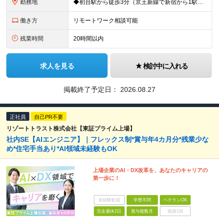
勤務地
◆初台駅から徒歩3分（京王新線で新宿から1駅！） ◆リモートワーク／フリーアドレス制度あり ◆出張転勤なし 【リゾートトラスト 東京本社】 東京都渋谷区代々木4-36-19 リゾートトラスト東京ビル
働き方
リモートワーク相談可能
残業時間
20時間以内
求人を見る
検討中に入れる
掲載終了予定日：
2026.08.27
正社員
自己PR不要
リゾートトラスト株式会社【東証プライム上場】
社内SE【AIエンジニア】｜フレックス制*賞与年4カ月分*残業少な
め*住宅手当あり*AI領域未経験もOK
上場企業のAI・DX改革を、あなたのキャリアの
第一歩に！
未経験歓迎
学歴不問
ベテランOK
完全週休2日
賞与複数月
面接1回