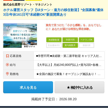
株式会社星野リゾート・マネジメント
ホテル運営スタッフ【UIターン・遠方の移住歓迎】*全国募集*週休
3日/年休161日可*未経験OK*新規開業あり
旅先で見つけた「小さな感動」を、おもてなし
に！ あなたが届ける特別な滞在体験。
未経験歓迎
学歴不問
ベテランOK
完全週休2日
賞与複数月
面接1回
応募資格
■学歴不問 ■未経験・第二新卒歓迎 キャリア入社のメンバーは元美容師、営業、教員などさまざま！ 『遠方への引っ越しが可能な方』や『地方に行ってみたい・勤務したい方』なども この機会に新しい人生にチャ
給与
【大卒以上】月給240,800円以上+賞与2回+各種手当 【短大・専門学校卒】月給204,400円以上+賞与2回+各種手当 【上記以外】月給187,000円以上+賞与2回+各種手当 ※経験、資格、能
勤務地
★全国の施設で募集！オープニング施設あり！ ★希望しない転勤原則なし 【積極採用エリア】 ■界 蔵王（26年10月開業予定） ※開業前に入社された場合、全国の星野リゾートの施設で勤務後、開業時期に異
求人を見る
検討中に入れる
掲載終了予定日：
2026.08.20