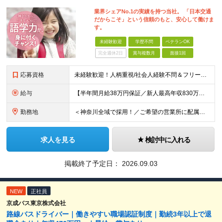
業界シェアNo.1の実績を持つ当社。 「日本交通
だからこそ」という信頼のもと、安心して働けま
す。
未経験歓迎
学歴不問
ベテランOK
完全週休2日
賞与複数月
面接1回
応募資格
未経験歓迎！人柄重視/社会人経験不問＆フリーターもOK ■普通自動車免許（AT限定可）を取得して1年以上経過している方 ※前職・学歴・ブランク・転職回数などは一切不問です。 <2種免許取得代は全額
給与
【半年間月給38万円保証／新人最高年収830万円／賞与年2回／給料控除を100%撤廃】 6ヶ月間、月給38万円保証＋歩合給＋賞与年2回（川崎／保土ヶ谷／戸塚） ◆保証額を超える売上時は上乗せした給与
勤務地
＜神奈川全域で採用！／ご希望の営業所に配属＞◎転居を伴う転勤なし！◎U・Iターン歓迎！◎マイカー通勤OK（駐車場完備） 神奈川全域に6拠点（★希望の営業所に配属） ■本社：横浜市戸塚区名瀬町1152
求人を見る
検討中に入れる
掲載終了予定日：
2026.09.03
NEW
正社員
京成バス東京株式会社
路線バスドライバー｜働きやすい職場認証制度｜勤続3年以上で退