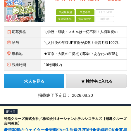
未経験歓迎
学歴不問
ベテランOK
完全週休2日
賞与複数月
面接1回
応募資格
＼学歴・経験・スキルは一切不問！人柄重視の採用です／ ◆普通自動車運転免許をお持ちの方（AT限定可） ◆32歳以下の方（※若年層のキャリア形成のため） ★【32歳以下の方は全員面接】を確約します！
給与
＼入社後の年収UP事例が多数！最高月収100万円超の先輩も／ 月給28万円〜32万円 ＋ インセンティブ ＋ 賞与（年2回） ＋ 各種手当 ※前職の給与や経験・スキル・ポテンシャルを最大限考慮の上、決
勤務地
★東京・大阪の二拠点で募集中 あなたの希望を最大限考慮して決定します！ ■東京本社 東京都渋谷区千駄ヶ谷5-34-7 NX新宿ビル 8階 ■西日本営業所 大阪府大阪市中央区今橋1-1-3 IMAB
残業時間
10時間以内
求人を見る
検討中に入れる
掲載終了予定日：
2026.08.20
正社員
郵船クルーズ株式会社／株式会社オーシャンホテルシステムズ【飛鳥クルーズ
合同募集】
豪華客船のウェイター◆乗船中は生活費ほぼ0円◆未経験OK◆賞与