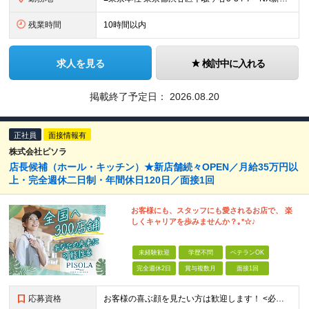
残業時間
10時間以内
求人を見る
検討中に入れる
掲載終了予定日：
2026.08.20
正社員
面接情報有
株式会社ピソラ
店長候補（ホール・キッチン）★新店舗続々OPEN／月給35万円以
上・完全週休二日制・年間休日120日／面接1回
お客様にも、スタッフにも愛されるお店で、 楽
しくキャリアを歩みませんか？｡*☆♪
未経験歓迎
学歴不問
ベテランOK
完全週休2日
賞与複数月
面接1回
応募資格
お客様の喜ぶ顔を見たい方は歓迎します！ <必須条件> ☆学歴不問 ☆飲食業での店長やマネージメント経験をお持ちの方（業種・年数不問） <歓迎条件> ☆何らかの業種での店長・マネージャーの経験 ☆て