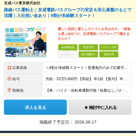
京成バス東京株式会社
路線バス運転士｜京成電鉄バスグループの安定＆安心基盤のもとで
活躍｜入社祝い金あり｜8割が未経験スタート！
優しい笑顔と暮らしのリズムを生み出す。 “家族
も喜ぶ会社”の、京成電鉄バスグループで働きま
せんか？
未経験歓迎
学歴不問
ベテランOK
完全週休2日
賞与複数月
面接1回
応募資格
＼8割が未経験スタート！普通免許のみで応募可能／★先輩の大多数が異職種出身★男女共に育休取得実績あり★U・Iターン歓迎 【必須条件】 普通自動車運転免許取得後3年以上経過（AT可） ※大型二種免許を
給与
月給：25万5,000円 【昇給】 年1回 【賞与】 年2回（7月・12月） 【諸手当】 ・時間外手当 ・夜勤手当 ・中休手当 ・年末年始手当 ・通勤手当 ・高速バスキロ手当 ・深夜バス運行手当
勤務地
【車・バイク・自転車通勤可能！転勤なし／U・Iターン歓迎】 ▼京成バス東京営業所一覧 ◇葛飾営業所 東京都葛飾区奥戸2-6-10 └京成線「京成立石駅」より徒歩11分 ◇江戸川営業所 東京都江戸川
求人を見る
検討中に入れる
掲載終了予定日：
2026.08.17