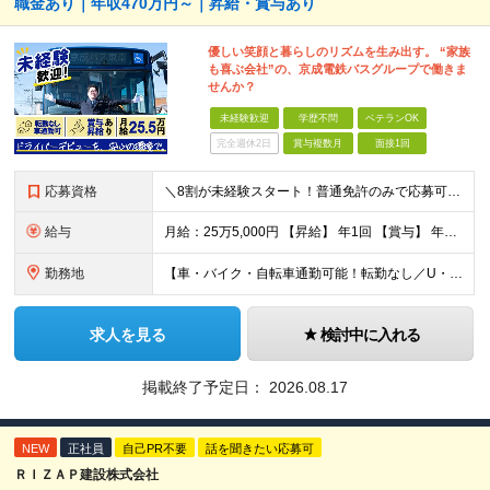
職金あり｜年収470万円～｜昇給・賞与あり
優しい笑顔と暮らしのリズムを生み出す。 “家族
も喜ぶ会社”の、京成電鉄バスグループで働きま
せんか？
未経験歓迎
学歴不問
ベテランOK
完全週休2日
賞与複数月
面接1回
応募資格
＼8割が未経験スタート！普通免許のみで応募可能／★先輩の大多数が異職種出身★男女共に育休取得実績あり★U・Iターン歓迎 【必須条件】 普通自動車運転免許取得後3年以上経過（AT可） ※大型二種免許を
給与
月給：25万5,000円 【昇給】 年1回 【賞与】 年2回（7月・12月） 【諸手当】 ・時間外手当 ・夜勤手当 ・中休手当 ・年末年始手当 ・通勤手当 ・高速バスキロ手当 ・深夜バス運行手当
勤務地
【車・バイク・自転車通勤可能！転勤なし／U・Iターン歓迎】 ▼京成バス東京営業所一覧 ◇葛飾営業所 東京都葛飾区奥戸2-6-10 └京成線「京成立石駅」より徒歩11分 ◇江戸川営業所 東京都江戸川
求人を見る
検討中に入れる
掲載終了予定日：
2026.08.17
NEW
正社員
自己PR不要
話を聞きたい応募可
ＲＩＺＡＰ建設株式会社