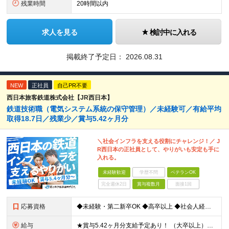
残業時間
20時間以内
求人を見る
検討中に入れる
掲載終了予定日：
2026.08.31
NEW
正社員
自己PR不要
西日本旅客鉄道株式会社【JR西日本】
鉄道技術職（電気システム系統の保守管理）／未経験可／有給平均
取得18.7日／残業少／賞与5.42ヶ月分
＼社会インフラを支える役割にチャレンジ！／ J
R西日本の正社員として、やりがいも安定も手に
入れる。
未経験歓迎
学歴不問
ベテランOK
完全週休2日
賞与複数月
面接1回
応募資格
◆未経験・第二新卒OK ◆高卒以上 ◆社会人経験（就労経験）がある方 └業界・ポジション・年数不問 〈20～30代の社員が多数活躍中！〉 若手からベテランまで、さまざまな方が在籍。 前職経験を活かし
給与
★賞与5.42ヶ月分支給予定あり！ （大卒以上）月給24万1,692円～39万5,780円＋各種手当＋賞与2回 （高卒以上）月給22万2,662円～39万5,780円＋各種手当＋賞与2回 ※上記は