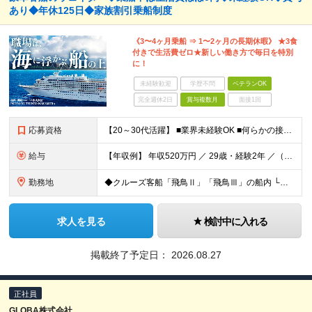
あり◆年休125日◆家族割引乗船制度
《3〜4ヶ月乗船 ⇒ 1〜2ヶ月の長期休暇》 ★3食
付きで生活費ゼロ★新しい働き方で毎日を特別
に！
未経験歓迎
学歴不問
ベテランOK
完全週休2日
賞与複数月
面接1回
応募資格
【20～30代活躍】 ■業界未経験OK ■何らかの接客経験をお持ちの方 ■学歴不問 ～こんな方にピッタリ～ ・同世代の明るい仲間と一緒に楽しく働きたい方 ・長期休暇を使って海外旅行を満喫したい方 ・
給与
【年収例】 年収520万円 ／ 29歳・経験2年 ／（賞与年2回・各種手当を含む） 年収680万円 ／ 34歳・経験5年 ／（賞与年2回・各種手当を含む） ◆月給20万450円～29万3000円＋各
勤務地
◆クルーズ客船「飛鳥Ⅱ」「飛鳥Ⅲ」の船内 └乗船地・下船地はクルーズスケジュールにより異なります（横浜、神戸、全国各地および海外） └配属先の船に直接乗船していただきます └乗船地まで／下船地からの交
求人を見る
検討中に入れる
掲載終了予定日：
2026.08.27
正社員
GLOBA株式会社