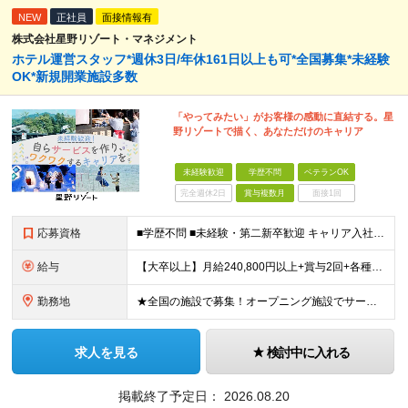
NEW
正社員
面接情報有
株式会社星野リゾート・マネジメント
ホテル運営スタッフ*週休3日/年休161日以上も可*全国募集*未経験
OK*新規開業施設多数
「やってみたい」がお客様の感動に直結する。星
野リゾートで描く、あなただけのキャリア
未経験歓迎
学歴不問
ベテランOK
完全週休2日
賞与複数月
面接1回
応募資格
■学歴不問 ■未経験・第二新卒歓迎 キャリア入社のメンバーは元美容師、営業、教員などさまざま！ これまでの経験やあなたらしい視点を活かして よりよいサービスを生み出していきましょう！
給与
【大卒以上】月給240,800円以上+賞与2回+各種手当 【短大・専門学校卒】月給204,400円以上+賞与2回+各種手当 【上記以外】月給187,000円以上+賞与2回+各種手当 ※経験、資格、能
勤務地
★全国の施設で募集！オープニング施設でサービスを作っていきたい方は大歓迎！ ★希望しない転勤は原則なし 【積極採用エリア】 ■界 蔵王（26年10月開業予定） ※開業前に入社された場合、全国の星野リ
求人を見る
検討中に入れる
掲載終了予定日：
2026.08.20