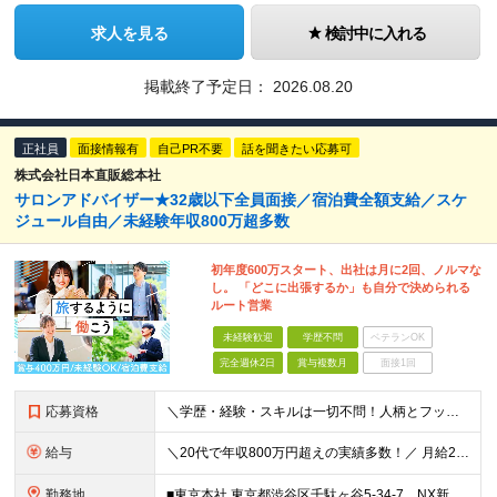
求人を見る
検討中に入れる
掲載終了予定日：
2026.08.20
正社員
面接情報有
自己PR不要
話を聞きたい応募可
株式会社日本直販総本社
サロンアドバイザー★32歳以下全員面接／宿泊費全額支給／スケ
ジュール自由／未経験年収800万超多数
初年度600万スタート、出社は月に2回、ノルマな
し。 「どこに出張するか」も自分で決められる
ルート営業
未経験歓迎
学歴不問
ベテランOK
完全週休2日
賞与複数月
面接1回
応募資格
＼学歴・経験・スキルは一切不問！人柄とフットワーク重視の採用です／ ◆普通自動車運転免許をお持ちの方（AT限定可） ◆32歳以下の方（※若年層のキャリア形成のため） ★【32歳以下は全員面接】をお約
給与
＼20代で年収800万円超えの実績多数！／ 月給28万円〜32万円 ＋賞与（年2回） ＋ インセンティブ ＋ 交通費・宿泊費全額支給 ※上記には59,500円～70,000円（27.8時間分/月）の
勤務地
■東京本社 東京都渋谷区千駄ヶ谷5-34-7 NX新宿ビル 8階 ■西日本営業所 大阪府大阪市中央区今橋1-1-3 IMABASHI GATE PLACE 4階 ※(変更の範囲)上記を除く当社関連勤