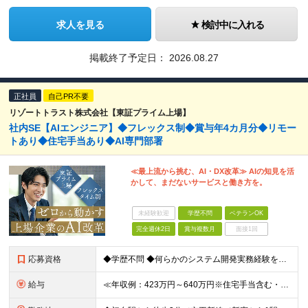
求人を見る
検討中に入れる
掲載終了予定日：
2026.08.27
正社員
自己PR不要
リゾートトラスト株式会社【東証プライム上場】
社内SE【AIエンジニア】◆フレックス制◆賞与年4カ月分◆リモー
トあり◆住宅手当あり◆AI専門部署
≪最上流から挑む、AI・DX改革≫ AIの知見を活
かして、まだないサービスと働き方を。
未経験歓迎
学歴不問
ベテランOK
完全週休2日
賞与複数月
面接1回
応募資格
◆学歴不問 ◆何らかのシステム開発実務経験をお持ちの方 （目安2年以上／開発言語や担当工程は不問です） ※AI分野における開発業務の経験・知見をお持ちの方は歓迎いたします！ ＜このような方をお待ちし
給与
≪年収例：423万円～640万円※住宅手当含む・残業代除く≫ ◆賞与年4カ月分支給 ※昨年度実績 ◆住宅手当・退職金制度・持株会など各種制度や手当が充実！ 月給24万800円～37万8,050円＋賞