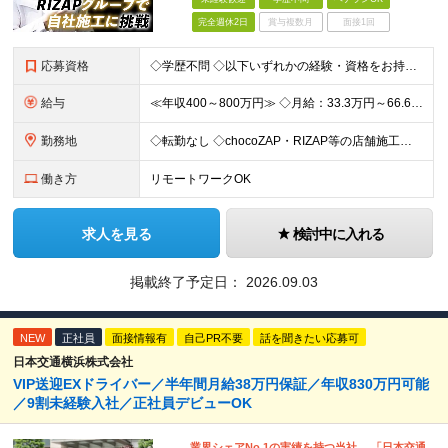
完全週休2日
賞与複数月
面接1回
応募資格
◇学歴不問 ◇以下いずれかの経験・資格をお持ちの方 ≪対象経験≫ ・店舗内装工事（フィットネス・飲食・物販など）の施工管理経験 ・電気/空調/給排水工事いずれかの施工管理経験（1年以上目安） ・職長
給与
≪年収400～800万円≫ ◇月給：33.3万円～66.6万円 ◇残業代別途支給 ◇昇給年2回（実力次第でスピード昇給可能） スキル・経験に応じた評価制度 ￣￣￣￣￣￣￣￣￣￣￣￣￣ 新設チームのた
勤務地
◇転勤なし ◇chocoZAP・RIZAP等の店舗施工を担当 ◇本社もしくは在宅での勤務になります 【本社所在地】 東京都新宿区西新宿8-17-1 住友不動産新宿グランドタワー36F 【転勤につい
働き方
リモートワークOK
求人を見る
検討中に入れる
掲載終了予定日：
2026.09.03
NEW
正社員
面接情報有
自己PR不要
話を聞きたい応募可
日本交通横浜株式会社
VIP送迎EXドライバー／半年間月給38万円保証／年収830万円可能
／9割未経験入社／正社員デビューOK
業界シェアNo.1の実績を持つ当社。 「日本交通