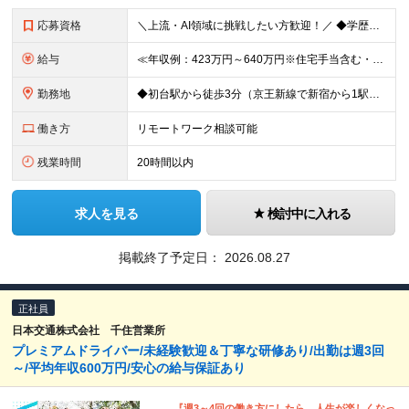
応募資格
＼上流・AI領域に挑戦したい方歓迎！／ ◆学歴不問 ◆何らかのシステム開発実務経験をお持ちの方 （目安2年以上／開発言語や担当工程は不問です） ※AI分野における開発業務の経験・知見をお持ちの方は歓
給与
≪年収例：423万円～640万円※住宅手当含む・残業代除く≫ ◆賞与年4カ月分支給 ※昨年度実績 ◆住宅手当・退職金制度・持株会など各種制度や手当が充実！ 月給24万800円～37万8,050円＋賞
勤務地
◆初台駅から徒歩3分（京王新線で新宿から1駅！） ◆リモートワーク／フリーアドレス制度あり ◆出張転勤なし 【リゾートトラスト 東京本社】 東京都渋谷区代々木4-36-19 リゾートトラスト東京ビル
働き方
リモートワーク相談可能
残業時間
20時間以内
求人を見る
検討中に入れる
掲載終了予定日：
2026.08.27
正社員
日本交通株式会社 千住営業所
プレミアムドライバー/未経験歓迎＆丁寧な研修あり/出勤は週3回
～/平均年収600万円/安心の給与保証あり
『週3～4回の働き方にしたら、人生が楽しくなっ