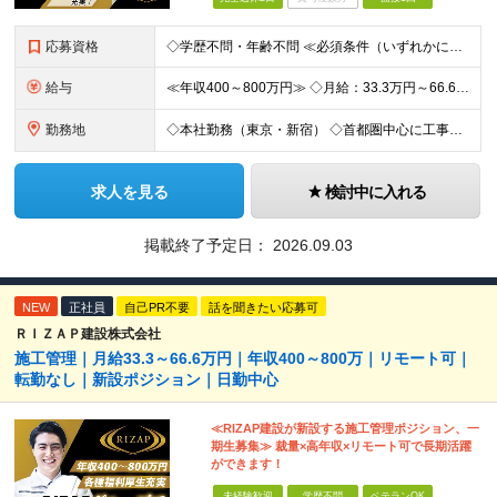
応募資格
◇学歴不問・年齢不問 ≪必須条件（いずれかに該当する方）≫ ・第二種電気工事士以上の有資格者 ・電気工事の実務経験がある方（目安1年以上／店舗・オフィス・工場など業態不問） ※「資格はこれから取り
給与
≪年収400～800万円≫ ◇月給：33.3万円～66.6万円 ◇残業代別途全額支給 ◇昇給年2回（実力次第でスピード昇給可能） スキル・経験に応じた評価制度 ￣￣￣￣￣￣￣￣￣￣￣￣￣ 新規事業の
勤務地
◇本社勤務（東京・新宿） ◇首都圏中心に工事を担当 【勤務地】 東京都新宿区西新宿8-17-1 住友不動産新宿グランドタワー36F 【アクセス】 ・東京メトロ丸ノ内線「西新宿駅」徒歩3分 ・JR「
求人を見る
検討中に入れる
掲載終了予定日：
2026.09.03
NEW
正社員
自己PR不要
話を聞きたい応募可
ＲＩＺＡＰ建設株式会社
施工管理｜月給33.3～66.6万円｜年収400～800万｜リモート可｜
転勤なし｜新設ポジション｜日勤中心
≪RIZAP建設が新設する施工管理ポジション、一
期生募集≫ 裁量×高年収×リモート可で長期活躍
ができます！
未経験歓迎
学歴不問
ベテランOK