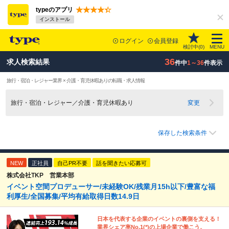
typeのアプリ
インストール
ログイン
会員登録
検討中(
0
)
MENU
36
求人検索結果
件中
1～36
件表示
旅行・宿泊・レジャー業界 × 介護・育児休暇ありの転職・求人情報
旅行・宿泊・レジャー／介護・育児休暇あり
変更
保存した検索条件
NEW
正社員
自己PR不要
話を聞きたい応募可
株式会社TKP 営業本部
イベント空間プロデューサー/未経験OK/残業月15h以下/豊富な福
利厚生/全国募集/平均有給取得日数14.9日
日本を代表する企業のイベントの裏側を支える！
業界シェア率No.1(*)の上場企業で働こう。