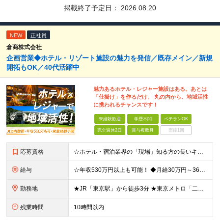
掲載終了予定日：
2026.08.20
NEW
正社員
倉商株式会社
企画営業◆ホテル・リゾート施設の魅力を発信／既存メイン／新規
開拓もOK／40代活躍中
魅力あるホテル・レジャー施設はある。あとは
「仕掛け」を作るだけ。 丸の内から、地域活性
に携われるチャンスです！
未経験歓迎
学歴不問
ベテランOK
完全週休2日
賞与複数月
面接1回
応募資格
☆ホテル・宿泊業界の「現場」知る方の長いキャリアを応援します！ ☆営業経験がない方も歓迎！ ■旅行業界またはホテル・宿泊業界での実務経験をお持ちの方（職種不問！） ■学歴不問 ◆◇こんな方はぜひご応
給与
☆年収530万円以上も可能！ ◆月給30万円～36万円＋賞与年2回（前年度実績2.00ヶ月分）＋諸手当 ┗初年度年収：420万円～550万円 ※能力・実績を考慮の上、当社規定により決定・優遇いたしま
勤務地
★JR「東京駅」から徒歩3分 ★東京メトロ「二重橋前駅」徒歩1分 ★U／Iターン歓迎 ★希望しない転勤なし 【東京支店】東京都千代田区丸の内二丁目3番2号 郵船ビル5階 (変更の範囲)上記を除く当
残業時間
10時間以内