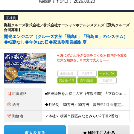
掲載終了予定日：
2026.08.20
正社員
郵船クルーズ株式会社／株式会社オーシャンホテルシステムズ【飛鳥クルーズ
合同募集】
開発エンジニア（クルーズ客船「飛鳥II」「飛鳥Ⅲ」のシステム）
◆転勤なし◆年休125日◆家族割引乗船制度
≪海に浮かぶ小さな街をつくる≫ 国内外を渡る
壮大な船旅を、ITの力で支える――
未経験歓迎
学歴不問
ベテランOK
完全週休2日
賞与複数月
面接1回
応募資格
■開発経験をお持ちの方（年数不問） └プロジェクト推進の経験をお持ちの方は尚歓迎 ■専門学校卒業以上 （四年制大学／大学院／短期大学／専門学校／高等専門学校／学校教育法によらない大学校・各種学校を含む
給与
◆月給制：30万円～50万円＋賞与年2回 ※想定年収：500万円～800万円 ※経験を考慮し、当社規定に基づいて決定します ※残業代は別途全額支給します ※試用期間（4ヶ月）の給与・待遇に差異はあり
勤務地
＜本社＞ 横浜市西区みなとみらい2丁目2番地1号 横浜ランドマークタワー47階 ※出張（国内外）、業務乗船あり (変更の範囲)上記を除く当社関連勤務地
求人を見る
検討中に入れる