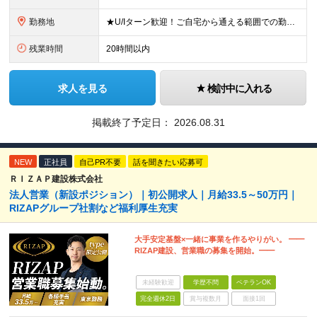
勤務地
★U/Iターン歓迎！ご自宅から通える範囲での勤務となります ★JR西日本本社（大阪市北区）または、当社事業エリア内（北陸から北九州まで）の各支社で勤務 ※関西に本社あり※ 〈近畿エリア〉 三重県（
残業時間
20時間以内
求人を見る
検討中に入れる
掲載終了予定日：
2026.08.31
NEW
正社員
自己PR不要
話を聞きたい応募可
ＲＩＺＡＰ建設株式会社
法人営業（新設ポジション）｜初公開求人｜月給33.5～50万円｜
RIZAPグループ社割など福利厚生充実
大手安定基盤×一緒に事業を作るやりがい。 ━━
RIZAP建設、営業職の募集を開始。━━
未経験歓迎
学歴不問
ベテランOK
完全週休2日
賞与複数月
面接1回