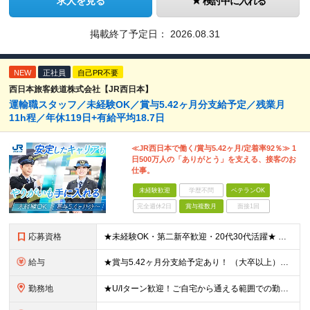
求人を見る
検討中に入れる
掲載終了予定日：
2026.08.31
NEW
正社員
自己PR不要
西日本旅客鉄道株式会社【JR西日本】
運輸職スタッフ／未経験OK／賞与5.42ヶ月分支給予定／残業月
11h程／年休119日+有給平均18.7日
≪JR西日本で働く/賞与5.42ヶ月/定着率92％≫ 1
日500万人の「ありがとう」を支える、接客のお
仕事。
未経験歓迎
学歴不問
ベテランOK
完全週休2日
賞与複数月
面接1回
応募資格
★未経験OK・第二新卒歓迎・20代30代活躍★ ☆高卒以上 ☆社会人経験（就労経験）がある方 業界・ポジション・年数は不問です！ 「誰もが知る大手企業で働きたい」 「1人より、チームで仕事がした
給与
★賞与5.42ヶ月分支給予定あり！ （大卒以上）月給24万1,692円～39万5,780円＋各種手当＋賞与2回 （高卒以上）月給22万2,662円～39万5,780円＋各種手当＋賞与2回 ※上記は
勤務地
★U/Iターン歓迎！ご自宅から通える範囲での勤務となります ★JR西日本本社（大阪市北区）または、当社事業エリア内（北陸から北九州まで）の各支社で勤務 ※関西に本社あり※ 〈近畿エリア〉 三重県（