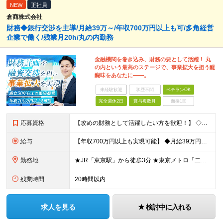
NEW
正社員
倉商株式会社
財務◆銀行交渉を主導/月給39万～/年収700万円以上も可/多角経営
企業で働く/残業月20h/丸の内勤務
金融機関を巻き込み、財務の要として活躍！ 丸
の内という最高のステージで、事業拡大を担う醍
醐味をあなたに――。
未経験歓迎
学歴不問
ベテランOK
完全週休2日
賞与複数月
面接1回
応募資格
【攻めの財務として活躍したい方を歓迎！】 ◇ホテル・宿泊・観光業界経験は不問 ◇財務担当の実務経験がある方は特に歓迎いたします ■必須要件：銀行交渉などの対外折衝経験または金融機関での融資担当経験 ■
給与
【年収700万円以上も実現可能】 ◆月給39万円～50万円＋賞与年2回（前年度実績2.00ヶ月分）＋諸手当 ┗初年度年収：550万円～750万円 ※能力・実績を考慮の上、当社規定により決定・優遇いた
勤務地
★JR「東京駅」から徒歩3分 ★東京メトロ「二重橋前駅」徒歩1分 ★U／Iターン歓迎 ★希望しない転勤なし 【東京支店】東京都千代田区丸の内二丁目3番2号 郵船ビル5階 (変更の範囲)上記を除く当
残業時間
20時間以内
求人を見る
検討中に入れる