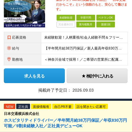
だからこそ」という信頼のもと、安心して働けま
す。
未経験歓迎
学歴不問
ベテランOK
完全週休2日
賞与複数月
面接1回
応募資格
未経験歓迎！人柄重視/社会人経験不問＆フリーターもOK ■普通自動車免許（AT限定可）を取得して1年以上経過している方 ※前職・学歴・ブランク・転職回数などは一切不問です。 <2種免許取得代は全額
給与
【半年間月給38万円保証／新人最高年収830万円／賞与年2回／給料控除を100%撤廃】 6ヶ月間、月給38万円保証＋歩合給＋賞与年2回（川崎／保土ヶ谷／戸塚） ◆保証額を超える売上時は上乗せした給与
勤務地
＜神奈川全域で採用！／ご希望の営業所に配属＞ ◎転居を伴う転勤なし！ ◎U・Iターン歓迎！ ◎マイカー通勤OK（駐車場完備） 神奈川全域に6拠点（★希望の営業所に配属） ■本社：横浜市戸塚区名瀬町1
求人を見る
検討中に入れる
掲載終了予定日：
2026.09.03
NEW
正社員
面接情報有
自己PR不要
話を聞きたい応募可
日本交通横浜株式会社
ホスピタリティドライバー／半年間月給38万円保証／年収830万円
可能／9割未経験入社／正社員デビューOK