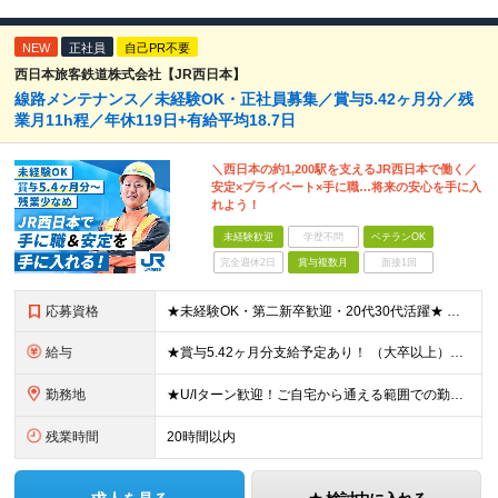
NEW
正社員
自己PR不要
西日本旅客鉄道株式会社【JR西日本】
線路メンテナンス／未経験OK・正社員募集／賞与5.42ヶ月分／残
業月11h程／年休119日+有給平均18.7日
＼西日本の約1,200駅を支えるJR西日本で働く／
安定×プライベート×手に職…将来の安心を手に入
れよう！
未経験歓迎
学歴不問
ベテランOK
完全週休2日
賞与複数月
面接1回
応募資格
★未経験OK・第二新卒歓迎・20代30代活躍★ ☆高卒以上 ☆社会人経験（就労経験）がある方 業界・ポジション・年数は不問です！ 「誰もが知る大手企業で働きたい」 「1人より、チームで仕事がした
給与
★賞与5.42ヶ月分支給予定あり！ （大卒以上）月給24万1,692円～39万5,780円＋各種手当＋賞与2回 （高卒以上）月給22万2,662円～39万5,780円＋各種手当＋賞与2回 ※上記は2
勤務地
★U/Iターン歓迎！ご自宅から通える範囲での勤務となります ★JR西日本本社（大阪市北区）または、当社事業エリア内（北陸から北九州まで）の各支社で勤務 ※関西に本社あり※ 〈近畿エリア〉 三重県（
残業時間
20時間以内