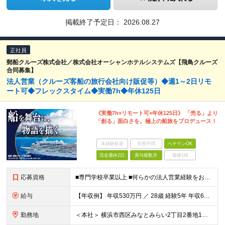
掲載終了予定日：
2026.08.27
正社員
郵船クルーズ株式会社／株式会社オーシャンホテルシステムズ【飛鳥クルーズ
合同募集】
法人営業（クルーズ客船の旅行会社向け販促等）◆週1～2日リモ
ート可◆フレックスタイム◆実働7h◆年休125日
《実働7h×リモート可×年休125日》 「売る」より
「創る」面白さを。極上の船旅をプロデュース！
未経験歓迎
学歴不問
ベテランOK
完全週休2日
賞与複数月
面接1回
応募資格
■専門学校卒業以上 ■何らかの法人営業経験をお持ちの方（※業界・年数不問） ※20代中盤～30代が活躍中の環境です！ ＜以下の経験・志向をお持ちの方は大歓迎です＞ ◎旅行会社・旅行代理店での営業経験
給与
【年収例】 年収530万円 ／ 28歳 経験5年 年収630万円 ／ 34歳 経験10年 ◆月給：26万4000円～36万6000円＋賞与年2回（昨年度実績：4ヶ月分）＋各種手当 ※初年度想定年収：
勤務地
＜本社＞ 横浜市西区みなとみらい2丁目2番地1号 横浜ランドマークタワー47階 ◎週1～2回程度の在宅勤務（リモートワーク）あり ※業務に関連した国内外への出張・乗船があります ＼ここがPOINT／