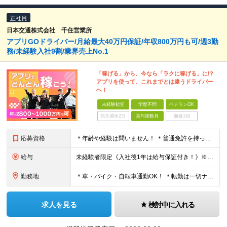
正社員
日本交通株式会社 千住営業所
アプリGOドライバー/月給最大40万円保証/年収800万円も可/週3勤
務/未経験入社9割/業界売上No.1
「稼げる」から、今なら「ラクに稼げる」に!?
アプリを使って、これまでとは違うドライバー
へ！
未経験歓迎
学歴不問
ベテランOK
完全週休2日
賞与複数月
面接1回
応募資格
＊年齢や経験は問いません！ ＊普通免許を持っていればOK！ ◆学歴不問 ◆未経験歓迎 ◆普通自動車免許（AT限定可） ＼こんな方にオススメ！／ ◇車の運転が得意な方 ◇観光に興味がある、または好き
給与
未経験者限定《入社後1年は給与保証付き！》※規定有 ◆配属後3ヶ月間：月給40万円を補償 ◆その後の9ヶ月間：月給35万円を補償 新人を含む平均月収は"57万円"、平均年収は"600万円"です。 未経
勤務地
＊車・バイク・自転車通勤OK！ ＊転勤は一切ナシ！ ＊U・Iターン歓迎！ 【千住営業所】 東京都足立区足立三丁目26番13号 (変更の範囲)上記を除く当社関連勤務地
求人を見る
検討中に入れる