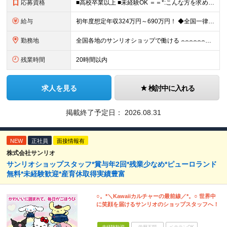
応募資格
■高校卒業以上 ■未経験OK ＝＝*:こんな方を求めています！:*＝＝ ・サンリオが好き・可愛いものが好き （「実は最近のキャラクターには詳しくない…」という方も、入社後に少しずつ覚えていければ大丈
給与
初年度想定年収324万円～690万円！ ◆全国一律 月給230,000円～＋賞与＋通勤手当＋役職手当＋時間外手当 《手当充実！》 ＊昇給/年1回 ＊賞与/年2回（7月/12月） ＊通勤手当：交通費
勤務地
全国各地のサンリオショップで働ける ⌢⌢⌢⌢⌢⌢⌢⌢⌢⌢⌢⌢⌢⌢⌢⌢⌢⌢・.☆ ★詳細の勤務地はご本人の希望と面接を通じて決定いたします。 ＼以下の募集店舗は特に積極採用中！！／ ＜東京＞ ◎SA
残業時間
20時間以内
求人を見る
検討中に入れる
掲載終了予定日：
2026.08.31
NEW
正社員
面接情報有
株式会社サンリオ
サンリオショップスタッフ*賞与年2回*残業少なめ*ピューロランド
無料*未経験歓迎*産育休取得実績豊富
○。*＼Kawaiiカルチャーの最前線／*。○ 世界中
に笑顔を届けるサンリオのショップスタッフへ！