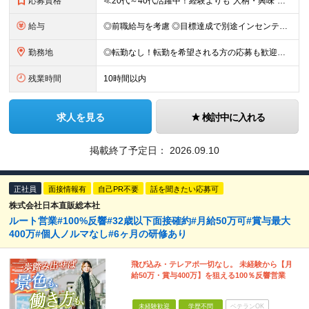
応募資格
≪20代～40代活躍中！経験よりも“人柄・興味”を重視します≫ ◆未経験歓迎・学歴不問 ～こんな方は、この仕事の才能アリです！～ ・映画館の音響や、イベントの照明演出に「おぉっ」と感動したことがある
給与
◎前職給与を考慮 ◎目標達成で別途インセンティブあり ◆月給237,600円～＋各種手当＋インセンティブ ※年齢・経験・能力などを考慮の上、決定します ※試用期間6ヵ月（期間中の給与・待遇・雇用形
勤務地
◎転勤なし！転勤を希望される方の応募も歓迎します 【東京営業所】 東京都中央区新川2－24－2ビコービル4階B 【千葉営業所】 千葉県千葉市美浜区新港222-16 EKSビル ※(変更の範囲)上
残業時間
10時間以内
求人を見る
検討中に入れる
掲載終了予定日：
2026.09.10
正社員
面接情報有
自己PR不要
話を聞きたい応募可
株式会社日本直販総本社
ルート営業#100%反響#32歳以下面接確約#月給50万可#賞与最大
400万#個人ノルマなし#6ヶ月の研修あり
飛び込み・テレアポ一切なし。 未経験から【月
給50万・賞与400万】を狙える100％反響営業
未経験歓迎
学歴不問
ベテランOK