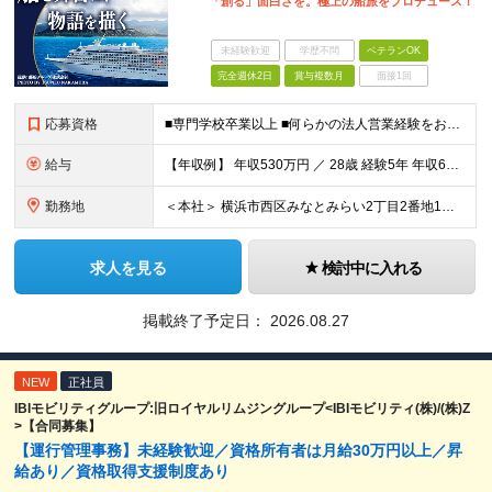
「創る」面白さを。極上の船旅をプロデュース！
未経験歓迎
学歴不問
ベテランOK
完全週休2日
賞与複数月
面接1回
応募資格
■専門学校卒業以上 ■何らかの法人営業経験をお持ちの方（※業界・年数不問） ※20代中盤～30代が活躍中の環境です！ ＜以下の経験・志向をお持ちの方は大歓迎です＞ ◎旅行会社・旅行代理店での営業経験
給与
【年収例】 年収530万円 ／ 28歳 経験5年 年収630万円 ／ 34歳 経験10年 ◆月給：26万4000円～36万6000円＋賞与年2回（昨年度実績：4ヶ月分）＋各種手当 ※初年度想定年収：
勤務地
＜本社＞ 横浜市西区みなとみらい2丁目2番地1号 横浜ランドマークタワー47階 ◎週1～2回程度の在宅勤務（リモートワーク）あり ※業務に関連した国内外への出張・乗船があります ＼ここがPOINT／
求人を見る
検討中に入れる
掲載終了予定日：
2026.08.27
NEW
正社員
IBIモビリティグループ:旧ロイヤルリムジングループ<IBIモビリティ(株)/(株)Z
>【合同募集】
【運行管理事務】未経験歓迎／資格所有者は月給30万円以上／昇
給あり／資格取得支援制度あり