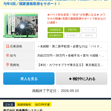
与年3回／国家資格取得をサポート！
★バイク好き必見！“好き”が仕事になる★ カワ
サキの研修×充実の資格取得サポートで好きなだ
け成長！
未経験歓迎
学歴不問
ベテランOK
完全週休2日
賞与複数月
面接1回
応募資格
＜未経験・第二新卒歓迎＞必要なのは「バイクが好き」という想いだけ！充実の研修体制 ■業種未経験 ■職種未経験 ■第二新卒・社会人デビュー ■社会人ブランクあり など… 入社前に求めることは、 「
給与
月給23万円～38万円＋各種手当＋賞与 ※経験・能力を考慮のうえ月給を決定いたします。 ※月給に固定残業代は含まれません。
勤務地
【本社・カワサキプラザ東京足立】 東京都足立区西新井栄町3-16-19
求人を見る
検討中に入れる
掲載終了予定日：
2026.09.10
正社員
面接情報有
自己PR不要
株式会社 映像機器システム社