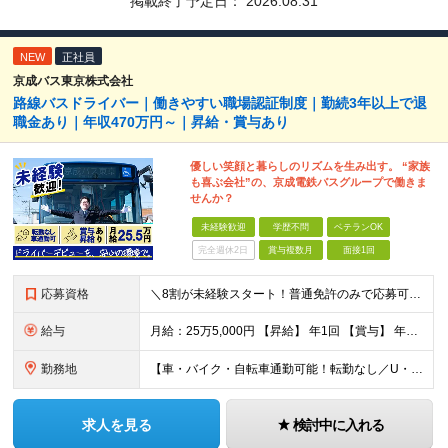
掲載終了予定日：
2026.08.31
NEW
正社員
京成バス東京株式会社
路線バスドライバー｜働きやすい職場認証制度｜勤続3年以上で退
職金あり｜年収470万円～｜昇給・賞与あり
優しい笑顔と暮らしのリズムを生み出す。 “家族
も喜ぶ会社”の、京成電鉄バスグループで働きま
せんか？
未経験歓迎
学歴不問
ベテランOK
完全週休2日
賞与複数月
面接1回
応募資格
＼8割が未経験スタート！普通免許のみで応募可能／★先輩の大多数が異職種出身★男女共に育休取得実績あり★U・Iターン歓迎 【必須条件】 普通自動車運転免許取得後3年以上経過（AT可） ※大型二種免許を
給与
月給：25万5,000円 【昇給】 年1回 【賞与】 年2回（7月・12月） 【諸手当】 ・時間外手当 ・夜勤手当 ・中休手当 ・年末年始手当 ・通勤手当 ・高速バスキロ手当 ・深夜バス運行手当
勤務地
【車・バイク・自転車通勤可能！転勤なし／U・Iターン歓迎】 ▼京成バス東京営業所一覧 ◇葛飾営業所 東京都葛飾区奥戸2-6-10 └京成線「京成立石駅」より徒歩11分 ◇江戸川営業所 東京都江戸川
求人を見る
検討中に入れる