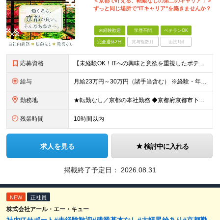
＜京都で叶える、転勤なしの第二のキャリア！＞
ずっと同じ場所で"ITキャリア"を築きませんか？
未経験歓迎
学歴不問
ベテランOK
完全週休2日
賞与複数月
面接1回
応募資格
【未経験OK！ITへの興味と意欲を重視したポテンシャル採用です！】 ●未経験・知識がなくてもITへの関心や興味があればOK！ ●学歴不問 ＼前職での経験や業界は一切不問！／ □「昔からパソコンを触る
給与
月給23万円～30万円（諸手当含む） ※経験・年齢・スキルなどを考慮の上、当社規定により優遇いたします。 ※上記金額には、みなし残業代を含みません（残業は基本発生しませんが、発生した場合は時間外手当
勤務地
★転勤なし／京都の本社勤務 ◆京都府京都市下京区五条通寺町西入ル御影堂町16-21 京都建物ビル2F ┗「清水五条」駅徒歩2分 ＼配属部署は温かい職場です♪／ 平均年齢は28歳で、若手も多く在籍し
残業時間
10時間以内
求人を見る
検討中に入れる
掲載終了予定日：
2026.08.31
NEW
正社員
株式会社アール・エー・キュー