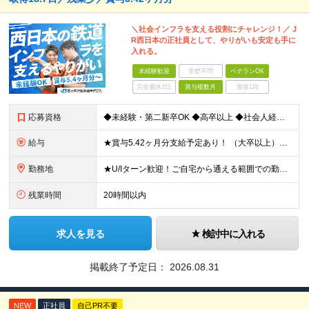
＼社会インフラを支える役割にチャレンジ！／ J
R西日本の正社員として、やりがいも安定も手に
入れる。
未経験歓迎
学歴不問
ベテランOK
完全週休2日
賞与複数月
面接1回
応募資格
◆未経験・第二新卒OK ◆高卒以上 ◆社会人経験（就労経験）がある方 └業界・ポジション・年数不問 〈20～30代の社員が多数活躍中！〉 若手からベテランまで、さまざまな方が在籍。 前職経験を活かし
給与
★賞与5.42ヶ月分支給予定あり！ （大卒以上）月給24万1,692円～39万5,780円＋各種手当＋賞与2回 （高卒以上）月給22万2,662円～39万5,780円＋各種手当＋賞与2回 ※上記は
勤務地
★U/Iターン歓迎！ご自宅から通える範囲での勤務となります ★JR西日本本社（大阪市北区）または、当社事業エリア内（北陸から北九州まで）の各支社で勤務 ※関西に本社あり※ 〈近畿エリア〉 三重県（
残業時間
20時間以内
求人を見る
検討中に入れる
掲載終了予定日：
2026.08.31
NEW
正社員
自己PR不要