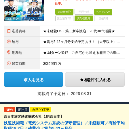
仕事。
未経験歓迎
学歴不問
ベテランOK
完全週休2日
賞与複数月
面接1回
応募資格
★未経験OK・第二新卒歓迎・20代30代活躍★ ☆高卒以上 ☆社会人経験（就労経験）がある方 業界・ポジション・年数は不問です！ 「誰もが知る大手企業で働きたい」 「1人より、チームで仕事がした
給与
★賞与5.42ヶ月分支給予定あり！ （大卒以上）月給24万1,692円～39万5,780円＋各種手当＋賞与2回 （高卒以上）月給22万2,662円～39万5,780円＋各種手当＋賞与2回 ※上記は
勤務地
★U/Iターン歓迎！ご自宅から通える範囲での勤務となります ★JR西日本本社（大阪市北区）または、当社事業エリア内（北陸から北九州まで）の各支社で勤務 ※関西に本社あり※ 〈近畿エリア〉 三重県（
残業時間
20時間以内
求人を見る
検討中に入れる
掲載終了予定日：
2026.08.31
NEW
正社員
自己PR不要
西日本旅客鉄道株式会社【JR西日本】
鉄道技術職（電気システム系統の保守管理）／未経験可／有給平均
取得18.7日／残業少／賞与5.42ヶ月分