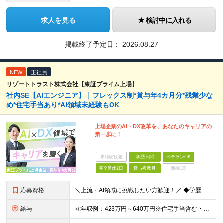
求人を見る
検討中に入れる
掲載終了予定日：
2026.08.27
NEW
正社員
リゾートトラスト株式会社【東証プライム上場】
社内SE【AIエンジニア】｜フレックス制*賞与年4カ月分*残業少な
め*住宅手当あり*AI領域未経験もOK
上場企業のAI・DX改革を、あなたのキャリアの
第一歩に！
未経験歓迎
学歴不問
ベテランOK
完全週休2日
賞与複数月
面接1回
応募資格
＼上流・AI領域に挑戦したい方歓迎！／ ◆学歴不問 ◆何らかのシステム開発実務経験をお持ちの方 （目安2年以上／開発言語や担当工程は不問です） ※AI分野における開発業務の経験・知見をお持ちの方は歓
給与
≪年収例：423万円～640万円※住宅手当含む・残業代除く≫ ◆賞与年4カ月分支給 ※昨年度実績 ◆住宅手当・退職金制度・持株会など各種制度や手当が充実！ 月給24万800円～37万8,050円＋賞