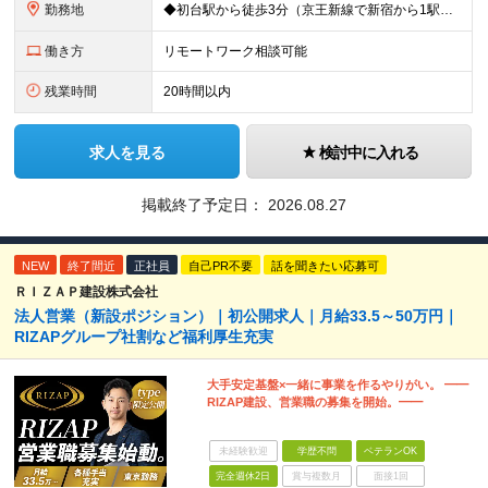
勤務地
◆初台駅から徒歩3分（京王新線で新宿から1駅！） ◆リモートワーク／フリーアドレス制度あり ◆出張転勤なし 【リゾートトラスト 東京本社】 東京都渋谷区代々木4-36-19 リゾートトラスト東京ビル
働き方
リモートワーク相談可能
残業時間
20時間以内
求人を見る
検討中に入れる
掲載終了予定日：
2026.08.27
NEW
終了間近
正社員
自己PR不要
話を聞きたい応募可
ＲＩＺＡＰ建設株式会社
法人営業（新設ポジション）｜初公開求人｜月給33.5～50万円｜
RIZAPグループ社割など福利厚生充実
大手安定基盤×一緒に事業を作るやりがい。 ━━
RIZAP建設、営業職の募集を開始。━━
未経験歓迎
学歴不問
ベテランOK
完全週休2日
賞与複数月
面接1回