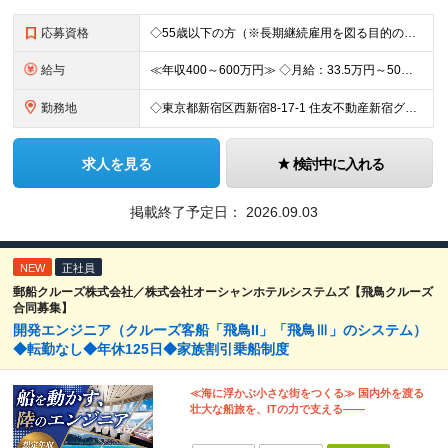
応募資格
◇55歳以下の方（※長期継続雇用を図る目的のため） ◇以下の必須スキルをお持ちの方 ≪必須スキル≫ ・BtoBの法人営業経験のある方 ・一都三県での勤務が可能な方 ※学歴不問 ≪歓迎スキル≫ ・内
給与
≪年収400～600万円≫ ◇月給：33.5万円～50万円 ◇残業代別途支給（固定残業代なし） ◇昇給年2回 実力・実績に応じた評価制度 ￣￣￣￣￣￣￣￣￣￣￣￣￣ 新設ポジションのため、あなたの実
勤務地
◇東京都新宿区西新宿8-17-1 住友不動産新宿グランドタワー36F ◇現地（店舗・取引先）へ出向く場合もあります 【本社所在地】 東京都新宿区西新宿8-17-1 住友不動産新宿グランドタワー36F
求人を見る
検討中に入れる
掲載終了予定日：
2026.09.03
NEW
正社員
郵船クルーズ株式会社／株式会社オーシャンホテルシステムズ【飛鳥クルーズ
合同募集】
開発エンジニア（クルーズ客船「飛鳥II」「飛鳥Ⅲ」のシステム）
◆転勤なし◆年休125日◆家族割引乗船制度
≪海に浮かぶ小さな街をつくる≫ 国内外を渡る
壮大な船旅を、ITの力で支える――