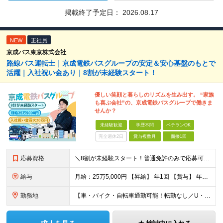
掲載終了予定日：
2026.08.17
NEW
正社員
京成バス東京株式会社
路線バス運転士｜京成電鉄バスグループの安定＆安心基盤のもとで
活躍｜入社祝い金あり｜8割が未経験スタート！
優しい笑顔と暮らしのリズムを生み出す。 “家族
も喜ぶ会社”の、京成電鉄バスグループで働きま
せんか？
未経験歓迎
学歴不問
ベテランOK
完全週休2日
賞与複数月
面接1回
応募資格
＼8割が未経験スタート！普通免許のみで応募可能／★先輩の大多数が異職種出身★男女共に育休取得実績あり★U・Iターン歓迎 【必須条件】 普通自動車運転免許取得後3年以上経過（AT可） ※大型二種免許を
給与
月給：25万5,000円 【昇給】 年1回 【賞与】 年2回（7月・12月） 【諸手当】 ・時間外手当 ・夜勤手当 ・中休手当 ・年末年始手当 ・通勤手当 ・高速バスキロ手当 ・深夜バス運行手当
勤務地
【車・バイク・自転車通勤可能！転勤なし／U・Iターン歓迎】 ▼京成バス東京営業所一覧 ◇葛飾営業所 東京都葛飾区奥戸2-6-10 └京成線「京成立石駅」より徒歩11分 ◇江戸川営業所 東京都江戸川