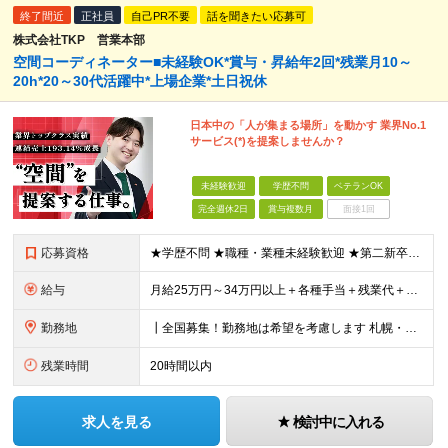
終了間近
正社員
自己PR不要
話を聞きたい応募可
株式会社TKP 営業本部
空間コーディネーター■未経験OK*賞与・昇給年2回*残業月10～
20h*20～30代活躍中*上場企業*土日祝休
日本中の「人が集まる場所」を動かす 業界No.1
サービス(*)を提案しませんか？
未経験歓迎
学歴不問
ベテランOK
完全週休2日
賞与複数月
面接1回
応募資格
★学歴不問 ★職種・業種未経験歓迎 ★第二新卒歓迎 ＜こんな方にオススメ＞ ◎一つの商材ではなく、幅広い提案で勝負したい ◎成長企業でスケールの大きい仕事に挑戦したい ◎実力を評価されたい＆腰を据え
給与
月給25万円～34万円以上＋各種手当＋残業代＋賞与年2回 初年度想定年収：348万円～ ※経験・能力を考慮のうえ優遇します。 ※上記にはエリア給（10,000円～15,000円）、見込み残業代（20
勤務地
┃全国募集！勤務地は希望を考慮します 札幌・仙台・東京・横浜・金沢・名古屋・大阪・京都・広島・福岡 募集 ※上記のほか、全国に拠点あり ※キャリアアップやキャリアシフトに伴う転勤も一部ありますが、基
残業時間
20時間以内
求人を見る
検討中に入れる