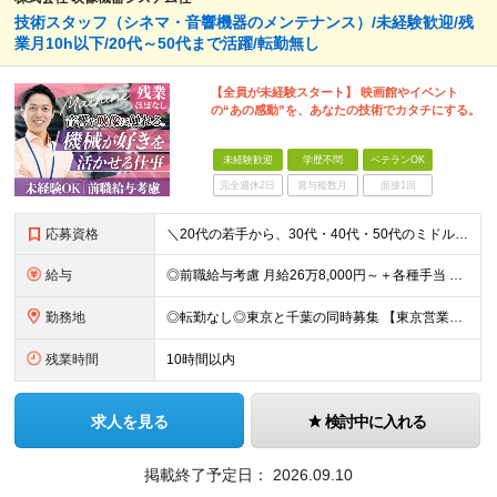
技術スタッフ（シネマ・音響機器のメンテナンス）/未経験歓迎/残
業月10h以下/20代～50代まで活躍/転勤無し
【全員が未経験スタート】 映画館やイベント
の“あの感動”を、あなたの技術でカタチにする。
未経験歓迎
学歴不問
ベテランOK
完全週休2日
賞与複数月
面接1回
応募資格
＼20代の若手から、30代・40代・50代のミドル・ベテラン層まで幅広く歓迎！／ ■未経験OK ■学歴不問 ■普通自動車運転免許（AT限定可｜MTをお持ちの方も尚可） ～ひとつでも当てはまれば、それ
給与
◎前職給与考慮 月給26万8,000円～＋各種手当 ◆試用期間3カ月あり（期間中は21万4,500円～＋各種手当） ※年齢・経験・能力などを考慮の上、決定します ※上記給与はみなし残業代24,00
勤務地
◎転勤なし◎東京と千葉の同時募集 【東京営業所】 東京都中央区新川2－24－2ビコービル４階B 【千葉営業所】 千葉県千葉市美浜区新港222-16 ※全国出社あり。出張先のホテル代や交通費は会社
残業時間
10時間以内
求人を見る
検討中に入れる
掲載終了予定日：
2026.09.10