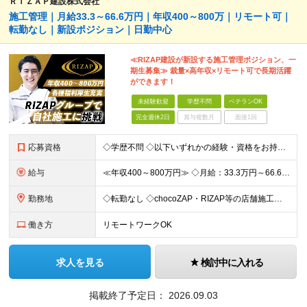
ＲＩＺＡＰ建設株式会社
施工管理｜月給33.3～66.6万円｜年収400～800万｜リモート可｜
転勤なし｜新設ポジション｜日勤中心
≪RIZAP建設が新設する施工管理ポジション、一
期生募集≫ 裁量×高年収×リモート可で長期活躍
ができます！
未経験歓迎
学歴不問
ベテランOK
完全週休2日
賞与複数月
面接1回
応募資格
◇学歴不問 ◇以下いずれかの経験・資格をお持ちの方 ≪対象経験≫ ・店舗内装工事（フィットネス・飲食・物販など）の施工管理経験 ・電気/空調/給排水工事いずれかの施工管理経験（1年以上目安） ・職長
給与
≪年収400～800万円≫ ◇月給：33.3万円～66.6万円 ◇残業代別途支給 ◇昇給年2回（実力次第でスピード昇給可能） スキル・経験に応じた評価制度 ￣￣￣￣￣￣￣￣￣￣￣￣￣ 新設チームのた
勤務地
◇転勤なし ◇chocoZAP・RIZAP等の店舗施工を担当 ◇本社もしくは在宅での勤務になります 【本社所在地】 東京都新宿区西新宿8-17-1 住友不動産新宿グランドタワー36F 【転勤につい
働き方
リモートワークOK
求人を見る
検討中に入れる
掲載終了予定日：
2026.09.03