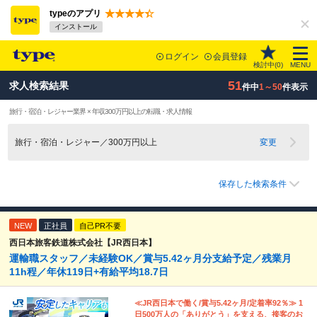
typeのアプリ
インストール
ログイン
会員登録
検討中(
0
)
MENU
51
求人検索結果
件中
1～50
件表示
旅行・宿泊・レジャー業界 × 年収300万円以上の転職・求人情報
旅行・宿泊・レジャー／300万円以上
変更
保存した検索条件
NEW
正社員
自己PR不要
西日本旅客鉄道株式会社【JR西日本】
運輸職スタッフ／未経験OK／賞与5.42ヶ月分支給予定／残業月
11h程／年休119日+有給平均18.7日
≪JR西日本で働く/賞与5.42ヶ月/定着率92％≫ 1
日500万人の「ありがとう」を支える、接客のお