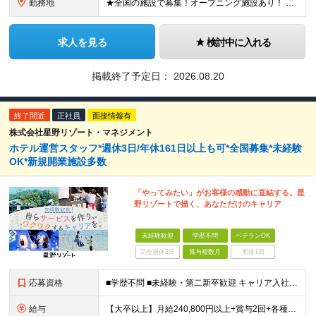
勤務地
★全国の施設で募集！オープニング施設あり！ ★希望しない転勤原則なし 【積極採用エリア】 ■界 蔵王（26年10月開業予定） ※開業前に入社された場合、全国の星野リゾートの施設で勤務後、開業時期に異
求人を見る
検討中に入れる
掲載終了予定日：
2026.08.20
終了間近
正社員
面接情報有
株式会社星野リゾート・マネジメント
ホテル運営スタッフ*週休3日/年休161日以上も可*全国募集*未経験
OK*新規開業施設多数
「やってみたい」がお客様の感動に直結する。星
野リゾートで描く、あなただけのキャリア
未経験歓迎
学歴不問
ベテランOK
完全週休2日
賞与複数月
面接1回
応募資格
■学歴不問 ■未経験・第二新卒歓迎 キャリア入社のメンバーは元美容師、営業、教員などさまざま！ これまでの経験やあなたらしい視点を活かして よりよいサービスを生み出していきましょう！
給与
【大卒以上】月給240,800円以上+賞与2回+各種手当 【短大・専門学校卒】月給204,400円以上+賞与2回+各種手当 【上記以外】月給187,000円以上+賞与2回+各種手当 ※経験、資格、能