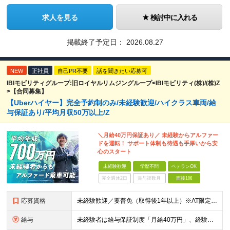
求人を見る
検討中に入れる
掲載終了予定日：
2026.08.27
NEW
正社員
自己PR不要
話を聞きたい応募可
IBIモビリティグループ:旧ロイヤルリムジングループ<IBIモビリティ(株)/(株)Z
>【合同募集】
【Uberハイヤー】完全予約制のみ/未経験歓迎/ハイクラス車両/給
与保証あり/平均月収50万以上/Z
＼月給40万円保証あり／ 未経験からアルファー
ドを運転！ サポート体制も待遇も手厚いから安
心のスタート
未経験歓迎
学歴不問
ベテランOK
完全週休2日
賞与複数月
面接1回
応募資格
未経験歓迎／要普免（取得後1年以上）※AT限定可／学歴不問 【必須条件】 ・普通運転免許取得後1年以上の方（AT限定可） ・日常的に車を運転されている方 【こんな方は歓迎します！】 ・効率良くしっ
給与
未経験者は給与保証制度「月給40万円」、経験者は入社祝い金「30万円」支給 ■月給保証40万円をご選択の場合 ◎未経験入社～3か月まで 月給40万円 ◎4か月目以降 月給205,968円～＋残業