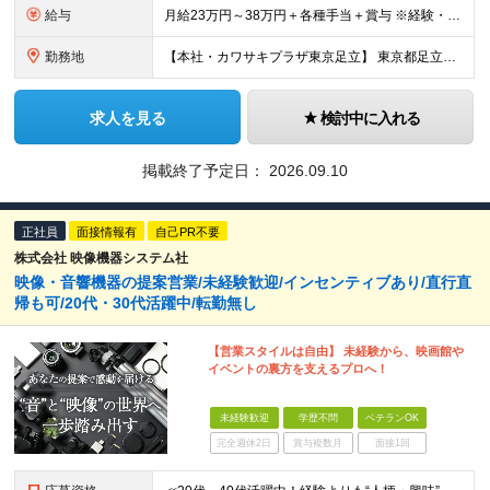
給与
月給23万円～38万円＋各種手当＋賞与 ※経験・能力を考慮のうえ月給を決定いたします。 ※月給に固定残業代は含まれません。
勤務地
【本社・カワサキプラザ東京足立】 東京都足立区西新井栄町3-16-19
求人を見る
検討中に入れる
掲載終了予定日：
2026.09.10
正社員
面接情報有
自己PR不要
株式会社 映像機器システム社
映像・音響機器の提案営業/未経験歓迎/インセンティブあり/直行直
帰も可/20代・30代活躍中/転勤無し
【営業スタイルは自由】 未経験から、映画館や
イベントの裏方を支えるプロへ！
未経験歓迎
学歴不問
ベテランOK
完全週休2日
賞与複数月
面接1回