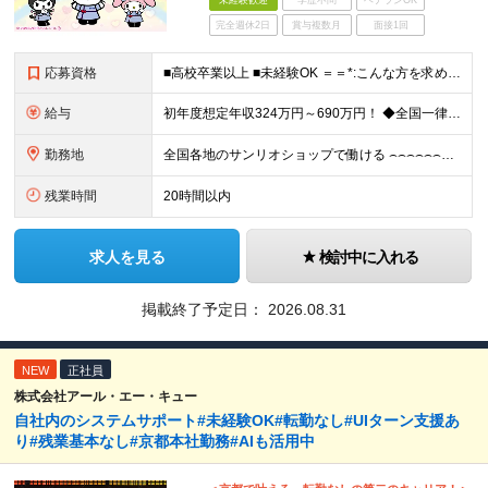
未経験歓迎
学歴不問
ベテランOK
完全週休2日
賞与複数月
面接1回
応募資格
■高校卒業以上 ■未経験OK ＝＝*:こんな方を求めています！:*＝＝ ◇サンリオのキャラクターが好きな方 ◇自分のアイデアを店舗づくりに活かしたい方 ◇仕事を通してお客さまを笑顔にしたい方 ◇キャ
給与
初年度想定年収324万円～690万円！ ◆全国一律 月給230,000円～＋賞与＋通勤手当＋役職手当＋時間外手当 《手当充実！》 ＊昇給/年1回 ＊賞与/年2回（7月/12月） ＊通勤手当：交通費
勤務地
全国各地のサンリオショップで働ける ⌢⌢⌢⌢⌢⌢⌢⌢⌢⌢⌢⌢⌢⌢⌢⌢⌢⌢・.☆ ★詳細の勤務地はご本人の希望と面接を通じて決定いたします。 【募集エリア】 関東・関西（大阪・京都）・中部・九州 ※
残業時間
20時間以内
求人を見る
検討中に入れる
掲載終了予定日：
2026.08.31
NEW
正社員
株式会社アール・エー・キュー
自社内のシステムサポート#未経験OK#転勤なし#UIターン支援あ
り#残業基本なし#京都本社勤務#AIも活用中