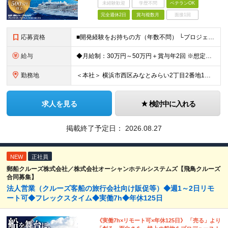
未経験歓迎
学歴不問
ベテランOK
完全週休2日
賞与複数月
面接1回
応募資格
■開発経験をお持ちの方（年数不問） └プロジェクト推進の経験をお持ちの方は尚歓迎 ■専門学校卒業以上 （四年制大学／大学院／短期大学／専門学校／高等専門学校／学校教育法によらない大学校・各種学校を含む
給与
◆月給制：30万円～50万円＋賞与年2回 ※想定年収：500万円～800万円 ※経験を考慮し、当社規定に基づいて決定します ※残業代は別途全額支給します ※試用期間（4ヶ月）の給与・待遇に差異はあり
勤務地
＜本社＞ 横浜市西区みなとみらい2丁目2番地1号 横浜ランドマークタワー47階 ※出張（国内外）、業務乗船あり (変更の範囲)上記を除く当社関連勤務地
求人を見る
検討中に入れる
掲載終了予定日：
2026.08.27
NEW
正社員
郵船クルーズ株式会社／株式会社オーシャンホテルシステムズ【飛鳥クルーズ
合同募集】
法人営業（クルーズ客船の旅行会社向け販促等）◆週1～2日リモ
ート可◆フレックスタイム◆実働7h◆年休125日
《実働7h×リモート可×年休125日》 「売る」より