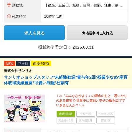
勤務地
【銀座、五反田、板橋、目黒、葛飾、江東、練馬、足立】のいずれかの拠点 ※転勤なし／駅チカで通勤◎ ※マイカー通勤OK（当社規程あり） ■銀座営業所 東京都中央区銀座8-3-10 トミタビル4F ■
残業時間
10時間以内
求人を見る
検討中に入れる
掲載終了予定日：
2026.08.31
NEW
正社員
面接情報有
株式会社サンリオ
サンリオショップスタッフ*未経験歓迎*賞与年2回*残業少なめ*産育
休取得実績豊富*可愛い制服*社割有
＋.○「みんななかよく」の理念のもと、思いやり
のある接客で 世界中に笑顔と幸せの輪を広げて
いきませんか？○.＋
未経験歓迎
学歴不問
ベテランOK
完全週休2日
賞与複数月
面接1回