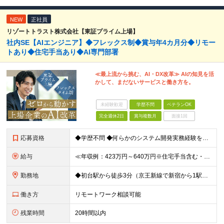
NEW
正社員
リゾートトラスト株式会社【東証プライム上場】
社内SE【AIエンジニア】◆フレックス制◆賞与年4カ月分◆リモー
トあり◆住宅手当あり◆AI専門部署
≪最上流から挑む、AI・DX改革≫ AIの知見を活
かして、まだないサービスと働き方を。
未経験歓迎
学歴不問
ベテランOK
完全週休2日
賞与複数月
面接1回
応募資格
◆学歴不問 ◆何らかのシステム開発実務経験をお持ちの方 （目安2年以上／開発言語や担当工程は不問です） ※AI分野における開発業務の経験・知見をお持ちの方は歓迎いたします！ ＜このような方をお待ちし
給与
≪年収例：423万円～640万円※住宅手当含む・残業代除く≫ ◆賞与年4カ月分支給 ※昨年度実績 ◆住宅手当・退職金制度・持株会など各種制度や手当が充実！ 月給24万800円～37万8,050円＋賞
勤務地
◆初台駅から徒歩3分（京王新線で新宿から1駅！） ◆リモートワーク／フリーアドレス制度あり ◆出張転勤なし 【リゾートトラスト 東京本社】 東京都渋谷区代々木4-36-19 リゾートトラスト東京ビル
働き方
リモートワーク相談可能
残業時間
20時間以内