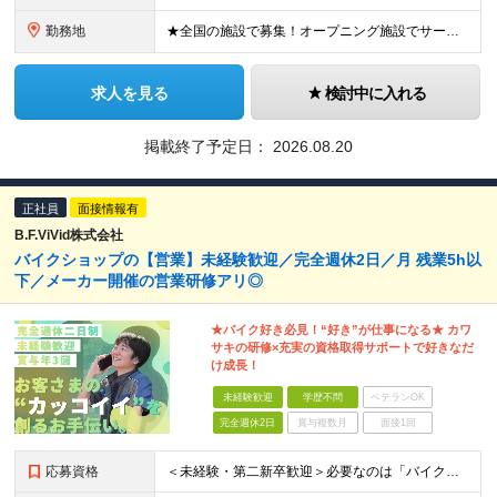
勤務地
★全国の施設で募集！オープニング施設でサービスを作っていきたい方は大歓迎！ ★希望しない転勤は原則なし 【積極採用エリア】 ■界 蔵王（26年10月開業予定） ※開業前に入社された場合、全国の星野リ
求人を見る
検討中に入れる
掲載終了予定日：
2026.08.20
正社員
面接情報有
B.F.ViVid株式会社
バイクショップの【営業】未経験歓迎／完全週休2日／月 残業5h以
下／メーカー開催の営業研修アリ◎
★バイク好き必見！“好き”が仕事になる★ カワ
サキの研修×充実の資格取得サポートで好きなだ
け成長！
未経験歓迎
学歴不問
ベテランOK
完全週休2日
賞与複数月
面接1回
応募資格
＜未経験・第二新卒歓迎＞必要なのは「バイクが好き」という想いだけ！充実の研修体制 ■業種未経験 ■職種未経験 ■第二新卒・社会人デビュー ■社会人ブランクあり など… 入社前に求めることは、 「