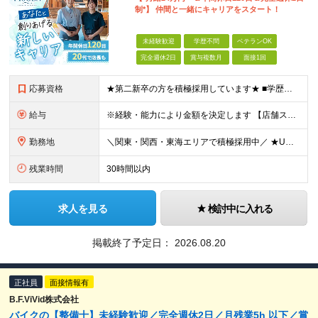
制*】 仲間と一緒にキャリアをスタート！
未経験歓迎
学歴不問
ベテランOK
完全週休2日
賞与複数月
面接1回
応募資格
★第二新卒の方を積極採用しています★ ■学歴不問 ■業種・職種とも未経験OK！ ＼店長やエリアマネージャーの経験がある方は即戦力として／ 【ブランク・未経験の方も大歓迎】 大切なのは、スタッフや
給与
※経験・能力により金額を決定します 【店舗スタッフスタート】 ■月給24万3000円～ ※上記金額には固定残業代（19時間分／29,300円）を含む。 ※上記を超える時間外労働分は追加で支給 ※引
勤務地
＼関東・関西・東海エリアで積極採用中／ ★U・Iターン歓迎！ ★住居手当有り（規定あり） ★WEB面接1回のみ！ ★現在のお住まいから引っ越しが必要な場合には、 住居取得にかかる初期費用・引っ越し
残業時間
30時間以内
求人を見る
検討中に入れる
掲載終了予定日：
2026.08.20
正社員
面接情報有
B.F.ViVid株式会社
バイクの【整備士】未経験歓迎／完全週休2日／月残業5h 以下／賞