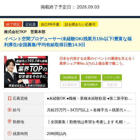
掲載終了予定日：
2026.09.03
終了間近
正社員
自己PR不要
話を聞きたい応募可
株式会社TKP 営業本部
イベント空間プロデューサー/未経験OK/残業月15h以下/豊富な福
利厚生/全国募集/平均有給取得日数14.9日
日本を代表する企業のイベントの裏側を支える！
業界シェア率No.1(*)の上場企業で働こう。
未経験歓迎
学歴不問
ベテランOK
完全週休2日
賞与複数月
面接1回
応募資格
●未経験OK ●職種・業種未経験歓迎 ●第二新卒歓迎 ●学歴不問 ＜こんな方におすすめ！＞ ◎ホテル・アパレル・携帯販売など接客経験を活かしたい ◎「今の会社、この先が見えない」と感じている ◎上場
給与
月給25万円～34万円以上＋各種手当＋残業代＋賞与年2回（昨年度2～4ヶ月分） 初年度想定年収：350万円～ ＜クラス・経験別の月給目安＞ ■メンバークラス：月給25万円以上 ■店長やSVなどのマネ
勤務地
┃全国募集！勤務地は希望を考慮します 札幌・仙台・東京・横浜・静岡・名古屋・大阪・京都・広島・福岡 募集 ※上記のほか、全国に拠点あり ※キャリアアップやキャリアシフトに伴う転勤も一部ありますが、基
残業時間
20時間以内