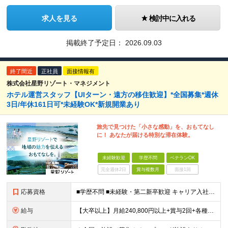
求人を見る
検討中に入れる
掲載終了予定日：
2026.09.03
終了間近
正社員
面接情報有
株式会社星野リゾート・マネジメント
ホテル運営スタッフ【UIターン・遠方の移住歓迎】*全国募集*週休
3日/年休161日可*未経験OK*新規開業あり
旅先で見つけた「小さな感動」を、おもてなし
に！ あなたが届ける特別な滞在体験。
未経験歓迎
学歴不問
ベテランOK
完全週休2日
賞与複数月
面接1回
応募資格
■学歴不問 ■未経験・第二新卒歓迎 キャリア入社のメンバーは元美容師、営業、教員などさまざま！ 『遠方への引っ越しが可能な方』や『地方に行ってみたい・勤務したい方』なども この機会に新しい人生にチャ
給与
【大卒以上】月給240,800円以上+賞与2回+各種手当 【短大・専門学校卒】月給204,400円以上+賞与2回+各種手当 【上記以外】月給187,000円以上+賞与2回+各種手当 ※経験、資格、能