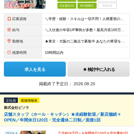
完全週休2日
賞与複数月
面接1回
応募資格
＼学歴・経験・スキルは一切不問！人柄重視の採用です／ ◆普通自動車運転免許をお持ちの方（AT限定可） ◆32歳以下の方（※若年層のキャリア形成のため） ★【32歳以下の方は全員面接】を確約します！
給与
＼入社後の年収UP事例が多数！最高月収100万円超の先輩も／ 月給28万円〜32万円 ＋ インセンティブ ＋ 賞与（年2回） ＋ 各種手当 ※前職の給与や経験・スキル・ポテンシャルを最大限考慮の上、決
勤務地
★東京・大阪の二拠点で募集中 あなたの希望を最大限考慮して決定します！ ■東京本社 東京都渋谷区千駄ヶ谷5-34-7 NX新宿ビル 8階 ■西日本営業所 大阪府大阪市中央区今橋1-1-3 IMAB
残業時間
10時間以内
求人を見る
検討中に入れる
掲載終了予定日：
2026.08.20
正社員
面接情報有
株式会社ピソラ
店舗スタッフ（ホール・キッチン）★未経験歓迎／新店舗続々
OPEN／年間休日120日・完全週休二日制／面接1回
【*月給24万円～＆年間休日120日＆完全週休2日