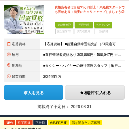
資格所有者は月給30万円以上！未経験スタートで
も昇給あり！着実にキャリアアップしましょう◎
未経験歓迎
学歴不問
ベテランOK
完全週休2日
賞与複数月
面接1回
応募資格
【応募資格】 ■普通自動車運転免許（AT限定可） ■PCの基礎知識（Excel・Wordの基本操作ができればOK） 【歓迎資格】 ■旅客運行管理者 ■衛生管理者資格 など ※各種資格所有者は優遇
給与
■運行管理者資格あり 305,880円～500,047円 ※能力、経験考慮します。 ※残業代は別途支給いたします。 ■未経験・運行管理資格なし 265,982円～433,551円 ※能力、経験考慮し
勤務地
■タクシー・ハイヤーの運行管理スタッフ｜亀戸 東京都 江東区 亀戸7-24-1 ■タクシー・ハイヤーの運行管理スタッフ｜船堀 東京都 江戸川区 船堀5丁目12-15 ■タクシー・ハイヤーの運行管理
残業時間
20時間以内
求人を見る
検討中に入れる
掲載終了予定日：
2026.08.31
NEW
終了間近
正社員
自己PR不要
話を聞きたい応募可