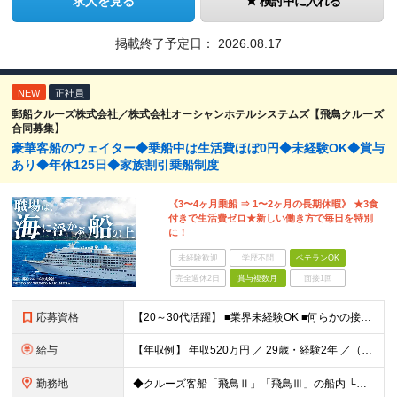
求人を見る
検討中に入れる
掲載終了予定日：
2026.08.17
NEW
正社員
郵船クルーズ株式会社／株式会社オーシャンホテルシステムズ【飛鳥クルーズ
合同募集】
豪華客船のウェイター◆乗船中は生活費ほぼ0円◆未経験OK◆賞与
あり◆年休125日◆家族割引乗船制度
《3〜4ヶ月乗船 ⇒ 1〜2ヶ月の長期休暇》 ★3食
付きで生活費ゼロ★新しい働き方で毎日を特別
に！
未経験歓迎
学歴不問
ベテランOK
完全週休2日
賞与複数月
面接1回
応募資格
【20～30代活躍】 ■業界未経験OK ■何らかの接客経験をお持ちの方 ■学歴不問 ～こんな方にピッタリ～ ・同世代の明るい仲間と一緒に楽しく働きたい方 ・長期休暇を使って海外旅行を満喫したい方 ・
給与
【年収例】 年収520万円 ／ 29歳・経験2年 ／（賞与年2回・各種手当を含む） 年収680万円 ／ 34歳・経験5年 ／（賞与年2回・各種手当を含む） ◆月給20万450円～29万3000円＋各
勤務地
◆クルーズ客船「飛鳥Ⅱ」「飛鳥Ⅲ」の船内 └乗船地・下船地はクルーズスケジュールにより異なります（横浜、神戸、全国各地および海外） └配属先の船に直接乗船していただきます └乗船地まで／下船地からの交