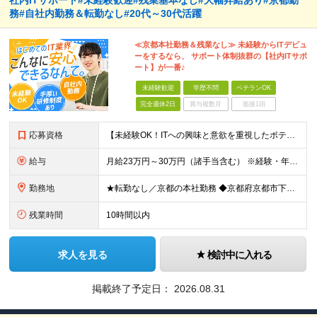
社内ITサポート#未経験歓迎#残業基本なし#大幅昇給あり#京都勤
務#自社内勤務＆転勤なし#20代～30代活躍
≪京都本社勤務＆残業なし≫ 未経験からITデビュ
ーをするなら、 サポート体制抜群の【社内ITサポ
ート】が一番♪
未経験歓迎
学歴不問
ベテランOK
完全週休2日
賞与複数月
面接1回
応募資格
【未経験OK！ITへの興味と意欲を重視したポテンシャル採用です！】 ●未経験・知識がなくてもITへの関心や興味があればOK！ ●学歴不問 ＼前職での経験や業界は一切不問！／ □「昔からパソコンを触る
給与
月給23万円～30万円（諸手当含む） ※経験・年齢・スキルなどを考慮の上、当社規定により優遇いたします。 ※上記金額には、みなし残業代を含みません（残業は基本発生しませんが、発生した場合は時間外手当
勤務地
★転勤なし／京都の本社勤務 ◆京都府京都市下京区五条通寺町西入ル御影堂町16-21 京都建物ビル2F ┗「清水五条」駅徒歩2分 ＼配属部署は温かい職場です♪／ 平均年齢は28歳で、若手も多く在籍し
残業時間
10時間以内
求人を見る
検討中に入れる
掲載終了予定日：
2026.08.31