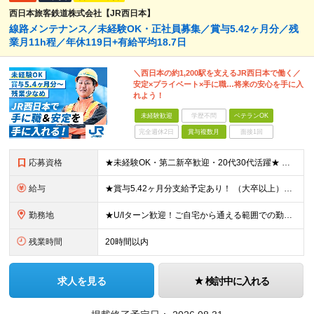
西日本旅客鉄道株式会社【JR西日本】
線路メンテナンス／未経験OK・正社員募集／賞与5.42ヶ月分／残
業月11h程／年休119日+有給平均18.7日
＼西日本の約1,200駅を支えるJR西日本で働く／
安定×プライベート×手に職…将来の安心を手に入
れよう！
未経験歓迎
学歴不問
ベテランOK
完全週休2日
賞与複数月
面接1回
応募資格
★未経験OK・第二新卒歓迎・20代30代活躍★ ☆高卒以上 ☆社会人経験（就労経験）がある方 業界・ポジション・年数は不問です！ 「誰もが知る大手企業で働きたい」 「1人より、チームで仕事がした
給与
★賞与5.42ヶ月分支給予定あり！ （大卒以上）月給24万1,692円～39万5,780円＋各種手当＋賞与2回 （高卒以上）月給22万2,662円～39万5,780円＋各種手当＋賞与2回 ※上記は2
勤務地
★U/Iターン歓迎！ご自宅から通える範囲での勤務となります ★JR西日本本社（大阪市北区）または、当社事業エリア内（北陸から北九州まで）の各支社で勤務 ※関西に本社あり※ 〈近畿エリア〉 三重県（
残業時間
20時間以内
求人を見る
検討中に入れる