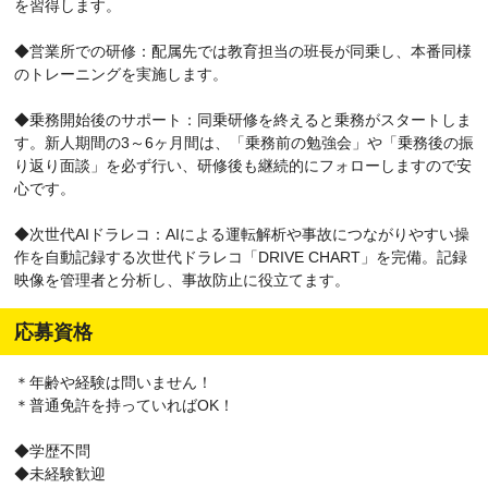
を習得します。
◆営業所での研修：配属先では教育担当の班長が同乗し、本番同様
のトレーニングを実施します。
◆乗務開始後のサポート：同乗研修を終えると乗務がスタートしま
す。新人期間の3～6ヶ月間は、「乗務前の勉強会」や「乗務後の振
り返り面談」を必ず行い、研修後も継続的にフォローしますので安
心です。
◆次世代AIドラレコ：AIによる運転解析や事故につながりやすい操
作を自動記録する次世代ドラレコ「DRIVE CHART」を完備。記録
映像を管理者と分析し、事故防止に役立てます。
応募資格
＊年齢や経験は問いません！
＊普通免許を持っていればOK！
◆学歴不問
◆未経験歓迎