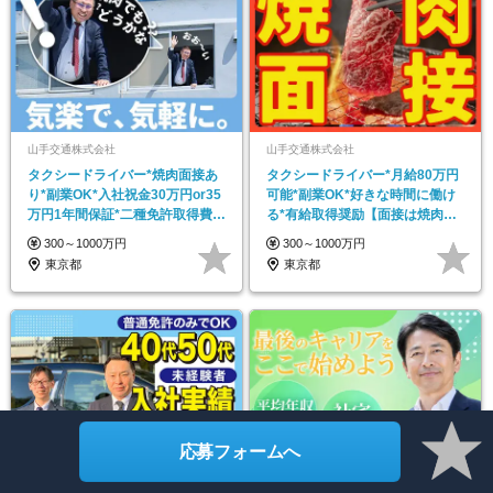
山手交通株式会社
山手交通株式会社
タクシードライバー*焼肉面接あ
タクシードライバー*月給80万円
り*副業OK*入社祝金30万円or35
可能*副業OK*好きな時間に働け
万円1年間保証*二種免許取得費用
る*有給取得奨励【面接は焼肉で
全額負担
も食べながら】
300～1000万円
300～1000万円
東京都
東京都
応募フォームへ