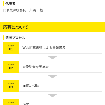
代表者
代表取締役会長 川鍋 一朗
応募について
選考プロセス
STEP
Web応募書類による書類選考
01
STEP
☆説明会を実施☆
02
STEP
面接1～2回
03
STEP
内定