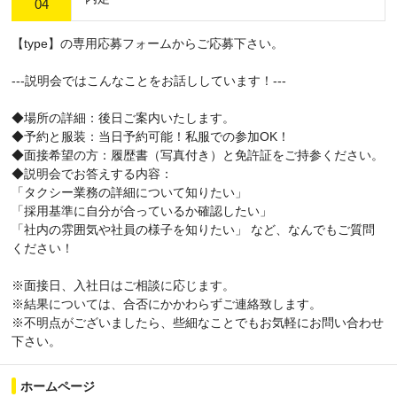
04
【type】の専用応募フォームからご応募下さい。
---説明会ではこんなことをお話ししています！---
◆場所の詳細：後日ご案内いたします。
◆予約と服装：当日予約可能！私服での参加OK！
◆面接希望の方：履歴書（写真付き）と免許証をご持参ください。
◆説明会でお答えする内容：
「タクシー業務の詳細について知りたい」
「採用基準に自分が合っているか確認したい」
「社内の雰囲気や社員の様子を知りたい」 など、なんでもご質問
ください！
※面接日、入社日はご相談に応じます。
※結果については、合否にかかわらずご連絡致します。
※不明点がございましたら、些細なことでもお気軽にお問い合わせ
下さい。
ホームページ