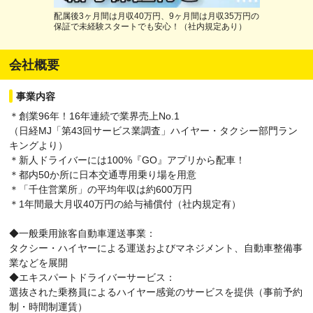
配属後3ヶ月間は月収40万円、9ヶ月間は月収35万円の
保証で未経験スタートでも安心！（社内規定あり）
会社概要
事業内容
＊創業96年！16年連続で業界売上No.1
（日経MJ「第43回サービス業調査」ハイヤー・タクシー部門ラン
キングより）
＊新人ドライバーには100%『GO』アプリから配車！
＊都内50か所に日本交通専用乗り場を用意
＊「千住営業所」の平均年収は約600万円
＊1年間最大月収40万円の給与補償付（社内規定有）
◆一般乗用旅客自動車運送事業：
タクシー・ハイヤーによる運送およびマネジメント、自動車整備事
業などを展開
◆エキスパートドライバーサービス：
選抜された乗務員によるハイヤー感覚のサービスを提供（事前予約
制・時間制運賃）