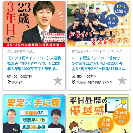
八洲自動車株式会社
株式会社パルライン【パルシステムグループ】
【アプリ配車ドライバー】未経験
ルート配送ドライバー*普免で
歓迎★〝GO予約中心で〟月12乗
OK*面接1回*入社祝い金20万円
務＆年収1000万円可！残業ほぼ0
あり*賞与年2回*土日休*17時退社
／土日休可♪
可
400～900万円
350～400万円
東京都
東京都_神奈川県_静岡県