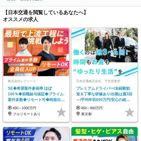
【日本交通を閲覧しているあなたへ】
オススメの求人
株式会社レクシード
日本交通株式会社 千住営業所
SE◆希望案件参画率 ほぼ
プレミアムドライバー/未経験歓
100％◆前職給与保証◆プライム
迎＆丁寧な研修あり/出勤は週3回
案件多数◆リモート可◆時差出勤
～/平均年収600万円/安心の給与
可◆全員月給UPを実現
保証あり
400～1000万円
450～900万円
フルリモートあり
東京都