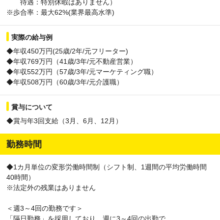
待遇：特別休暇はありません）
※歩合率：最大62%(業界最高水準)
実際の給与例
◆年収450万円(25歳/2年/元フリーター)
◆年収769万円（41歳/3年/元不動産営業）
◆年収552万円（57歳/3年/元マーケティング職）
◆年収508万円（60歳/3年/元介護職）
賞与について
◆賞与年3回支給（3月、6月、12月）
勤務時間
◆1カ月単位の変形労働時間制（シフト制、1週間の平均労働時間
40時間）
※法定外の残業はありません
＜週3～4回の勤務です＞
「隔日勤務」を採用しており、週に3～4回の出勤で、