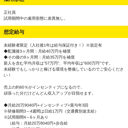
正社員
試用期間中の雇用形態に差異無し。
想定給与
未経験者限定《入社後1年は給与保証付き！》※規定有
◆配属後3ヶ月間：月給40万円を補償
◆その後の9ヶ月間：月給35万円を補償
新人を含む平均月収は"57万円"、平均年収は"600万円"です。
未経験でもしっかりと稼げる環境を整備しているのでご安心くださ
い！
売上の約60％がインセンティブになるので、
頑張った分だけどんどん収入アップが目指せます。
◆月給20万9040円+インセンティブ+賞与年3回
※研修期間3～4週間は日給1万円（交通費別途支給）
※試用期間4～6ヶ月あり
（給与：月給20万8040円+歩合給