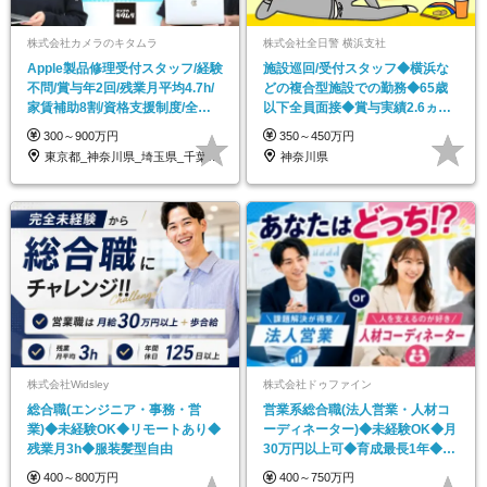
株式会社カメラのキタムラ
株式会社全日警 横浜支社
Apple製品修理受付スタッフ/経験
施設巡回/受付スタッフ◆横浜な
不問/賞与年2回/残業月平均4.7h/
どの複合型施設での勤務◆65歳
家賃補助8割/資格支援制度/全国
以下全員面接◆賞与実績2.6ヵ月
募集
◆社員寮あり
300～900万円
350～450万円
東京都_神奈川県_埼玉県_千葉県_大阪府…
神奈川県
株式会社Widsley
株式会社ドゥファイン
総合職(エンジニア・事務・営
営業系総合職(法人営業・人材コ
業)◆未経験OK◆リモートあり◆
ーディネーター)◆未経験OK◆月
残業月3h◆服装髪型自由
30万円以上可◆育成最長1年◆年
休120/KAK
400～800万円
400～750万円