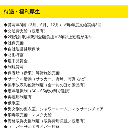
待遇・福利厚生
◆賞与年3回（3月、6月、12月）※昨年度支給実績3回
◆交通費支給（規定有）
◆2種免許取得費用全額負担※2年以上勤務が条件
◆社保完備
◆自社運営健康保険
◆財形貯蓄
◆慶弔見舞金
◆制服貸与
◆保養所（伊東）等諸施設完備
◆サークル活動（サッカー、野球、写真 など）
◆無事故表彰他諸制度（金一封のほか景品有）
◆定年選択制（60～65歳の間で選択）
◆再雇用制度有
◆仮眠室
◆男女別の更衣室、シャワールーム、マッサージチェア
◆消毒液完備・マスク支給
◆資格取得支援制度（取得費用負担／規定有）
◆ユニバーサルドライバー研修