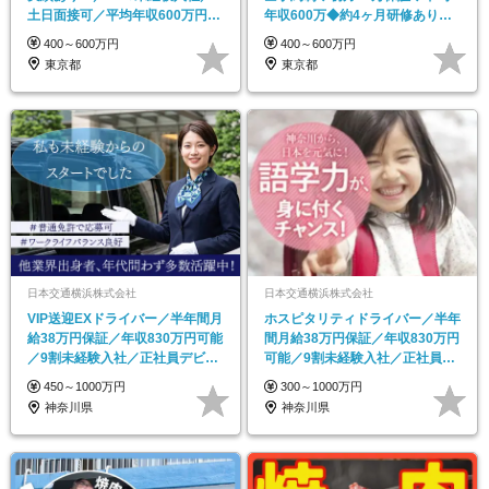
土日面接可／平均年収600万円／
年収600万◆約4ヶ月研修あり◆
完全予約制
運転は1日4hほど
400～600万円
400～600万円
東京都
東京都
日本交通横浜株式会社
日本交通横浜株式会社
VIP送迎EXドライバー／半年間月
ホスピタリティドライバー／半年
給38万円保証／年収830万円可能
間月給38万円保証／年収830万円
／9割未経験入社／正社員デビュ
可能／9割未経験入社／正社員デ
ーOK
ビューOK
450～1000万円
300～1000万円
神奈川県
神奈川県