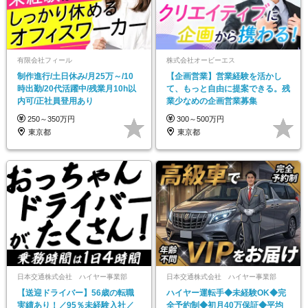
有限会社フィール
株式会社オービーエス
制作進行/土日休み/月25万～/10
【企画営業】営業経験を活かし
時出勤/20代活躍中/残業月10h以
て、もっと自由に提案できる。残
内可/正社員登用あり
業少なめの企画営業募集
250～350万円
300～500万円
東京都
東京都
日本交通株式会社 ハイヤー事業部
日本交通株式会社 ハイヤー事業部
【送迎ドライバー】56歳の転職
ハイヤー運転手◆未経験OK◆完
実績あり！／95％未経験入社／
全予約制◆初月40万保証◆平均