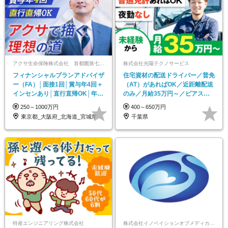
アクサ生命保険株式会社 首都圏第七FA支社(大阪/福岡/つくば/広島/札幌/仙台)
株式会社光陽テクノサービス
フィナンシャルプランアドバイザ
住宅資材の配送ドライバー／普免
ー（FA）│面接1回│賞与年4回＋
（AT）があればOK／近距離配送
インセンあり│直行直帰OK│年休
のみ／月給35万円～／ピアス・
120日以上
ヒゲ・髪型自由！
250～1000万円
400～650万円
東京都_大阪府_北海道_宮城県_茨城県_…
千葉県
特産エンジニアリング株式会社
株式会社イノベイションオブメディカルサービス