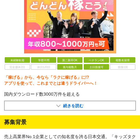
未経験歓迎
学歴不問
第二新卒OK
ベテランOK
複数名採用
完全週休2日
休日120日
賞与複数月
土日面接可
面接1回
「稼げる」から、今なら「ラクに稼げる」に!?
アプリを使って、これまでとは違うドライバーへ！
国内ダウンロード数3000万件を超える
続きを読む
募集背景
売上高業界No.1企業としての知名度を誇る日本交通。「キッズタク