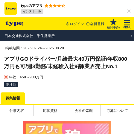
typeのアプリ
インストール
ログイン
会員登録
検討中(
0
)
MENU
日本交通株式会社 千住営業所
掲載期間：2026.07.24～2026.08.20
アプリGOドライバー/月給最大40万円保証/年収800
万円も可/週3勤務/未経験入社9割/業界売上No.1
年収：450～900万円
正社員
募集情報
仕事内容
応募資格
会社の素顔
応募について