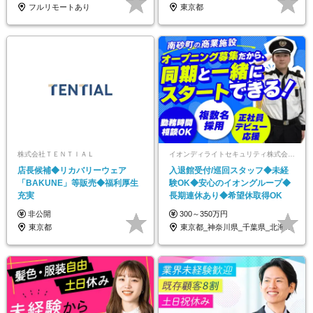
フルリモートあり
東京都
株式会社ＴＥＮＴＩＡＬ
イオンディライトセキュリティ株式会社（イオングループ）
店長候補◆リカバリーウェア
入退館受付/巡回スタッフ◆未経
「BAKUNE」等販売◆福利厚生
験OK◆安心のイオングループ◆
充実
長期連休あり◆希望休取得OK
非公開
300～350万円
東京都
東京都_神奈川県_千葉県_北海道_福島県…