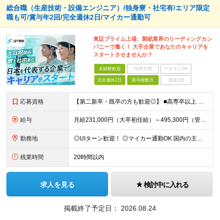
総合職（生産技術・設備エンジニア）/独身寮・社宅有/エリア限定
職も可/賞与年2回/完全週休2日/マイカー通勤可
東証プライム上場、製紙業界のリーディングカン
パニーで働く！ 大手企業であなたのキャリアを
スタートさせませんか？
未経験歓迎
学歴不問
ベテランOK
完全週休2日
賞与複数月
面接1回
応募資格
【第二新卒・既卒の方も歓迎◎】 ■高専卒以上 （大学卒業・大学院修了の方、 または工業高等専門学校（5年制）卒業の方を想定しています。）
給与
月給231,000円（大卒初任給）～495,300円（管理職） ※残業代は100％支給します ※3ヶ月の試用期間あり。その間の待遇に変更はありません
勤務地
◎UIターン歓迎！ ◎マイカー通勤OK 国内の主要工場・研究所でのご勤務となります。（北海道、秋田、宮城、福島、茨城、埼玉、栃木、静岡、兵庫、広島、島根、山口、熊本） 初任地については、応募時に希望
残業時間
20時間以内
求人を見る
検討中に入れる
掲載終了予定日：
2026.08.24