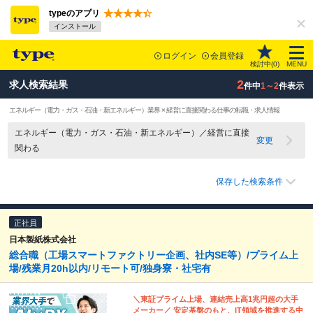
typeのアプリ
インストール
ログイン
会員登録
検討中(
0
)
MENU
2
求人検索結果
件中
1～2
件表示
エネルギー（電力・ガス・石油・新エネルギー）業界 × 経営に直接関わる仕事の転職・求人情報
エネルギー（電力・ガス・石油・新エネルギー）／経営に直接
変更
関わる
保存した検索条件
正社員
日本製紙株式会社
総合職（工場スマートファクトリー企画、社内SE等）/プライム上
場/残業月20h以内/リモート可/独身寮・社宅有
＼東証プライム上場、連結売上高1兆円超の大手
メーカー／ 安定基盤のもと、IT領域を推進する中