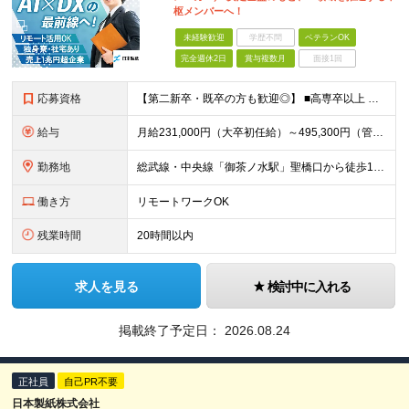
枢メンバーへ！
未経験歓迎
学歴不問
ベテランOK
完全週休2日
賞与複数月
面接1回
応募資格
【第二新卒・既卒の方も歓迎◎】 ■高専卒以上 （大学卒業・大学院修了の方、 または工業高等専門学校（5年制）卒業の方を想定しています。） ■IT、IoT、DXに関する知識・技術・スキルをお持ちの方 ■
給与
月給231,000円（大卒初任給）～495,300円（管理職） ※残業代は100％支給します ※3ヶ月の試用期間あり。その間の待遇に変更はありません
勤務地
総武線・中央線「御茶ノ水駅」聖橋口から徒歩1分！ 東京都千代田区神田駿河台4-6（御茶ノ水ソラシティ） ※(変更の範囲)上記を除く当社関連勤務地／転勤になる場合あり
働き方
リモートワークOK
残業時間
20時間以内
求人を見る
検討中に入れる
掲載終了予定日：
2026.08.24
正社員
自己PR不要
日本製紙株式会社