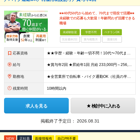
■■40代50代から始めて、70代まで現役で活躍■■
未経験での応募も大歓迎！年齢問わず活躍できる
職場
未経験歓迎
学歴不問
ベテランOK
完全週休2日
賞与複数月
面接1回
応募資格
★★学歴・経験・年齢一切不問！10代〜70代まで活躍中★★ ■未経験歓迎 ■第二新卒歓迎・ブランクOK 人物重視の採用です！元気な挨拶ができる方、安定した環境で長く働きたい方を歓迎します。
給与
★賞与年2回 ★昇給年1回 月給 233,000円～256,000円 +（各種手当）+（賞与年2回） ※経験、能力等を考慮の上、決定！月収30万円以上も可能です ※経験者の方は優遇します ※3ヶ月の
勤務地
★全営業所で自転車・バイク通勤OK（社員の半数がバイクで通勤） 【目黒営業所】 東京都目黒区目黒1-24-2 【五反田営業所】 東京都品川区大崎5-1-2 【中野営業所 新宿スタンド】 東京都中
残業時間
10時間以内
求人を見る
検討中に入れる
掲載終了予定日：
2026.08.31
NEW
正社員
面接情報有
自己PR不要