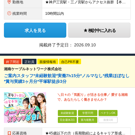
勤務地
★神戸三宮駅・三ノ宮駅からアクセス抜群 【本社】 兵庫県神戸市中央区御幸通8-1-6 神戸国際会館14階 ※(変更の範囲)上記を除く当社関連勤務地
残業時間
10時間以内
求人を見る
検討中に入れる
掲載終了予定日：
2026.09.10
終了間近
正社員
面接情報有
自己PR不要
湘南ケーブルネットワーク株式会社
ご案内スタッフ*未経験歓迎*実働7h15分*ノルマなし*残業ほぼなし
*賞与実績3ヶ月分*平塚駅徒歩3分
＼日々の「気配り」が活きる仕事／ 愛する湘南
で、あなたらしく働きませんか？
未経験歓迎
学歴不問
ベテランOK
完全週休2日
賞与複数月
面接1回
応募資格
★45歳以下の方（長期勤続によるキャリア形成のため） ★完全未経験の方、大歓迎！ ■未経験、ブランクのある方の社会復帰も応援します ※学歴不問 ＼こんな方にピッタリの職場です！／ ◎日常的にスマー