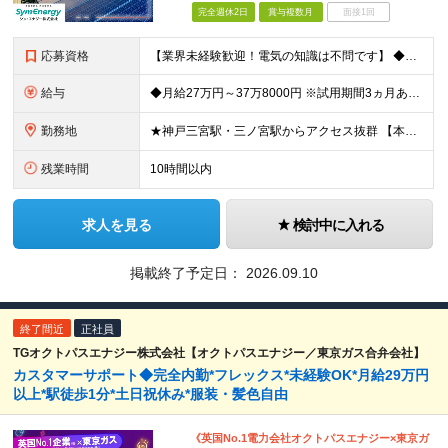
完全週休2日
賞与複数月
面接1回
応募資格
【業界未経験歓迎！電気の知識は不問です】 ◆何らかのプログラミング経験、または学習経験をお持ちの方（言語・年数不問） ※学歴不問 ≪こんな方を求めています≫ ・コミュニケーションを大切にし、論理的に
給与
◆月給27万円～37万8000円 ※試用期間3ヵ月あり。期間中の給与・待遇の差異はありません ※残業代は全額支給しています
勤務地
★神戸三宮駅・三ノ宮駅からアクセス抜群 【本社】 兵庫県神戸市中央区御幸通8-1-6 神戸国際会館14階 ※(変更の範囲)上記を除く当社関連勤務地
残業時間
10時間以内
求人を見る
検討中に入れる
掲載終了予定日：
2026.09.10
終了間近
正社員
TGオクトパスエナジー株式会社【オクトパスエナジー／東京ガス合弁会社】
カスタマーサポート◆完全内勤*フレックス*未経験OK*月給29万円
以上*駅徒歩1分*土日祝休み*服装・髪色自由
《英国No.1電力会社オクトパスエナジー×東京ガ