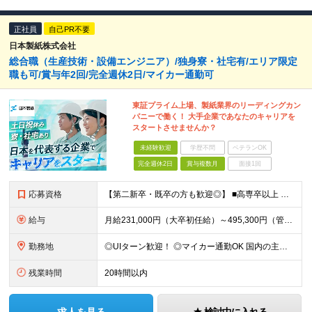
正社員
自己PR不要
日本製紙株式会社
総合職（生産技術・設備エンジニア）/独身寮・社宅有/エリア限定
職も可/賞与年2回/完全週休2日/マイカー通勤可
東証プライム上場、製紙業界のリーディングカン
パニーで働く！ 大手企業であなたのキャリアを
スタートさせませんか？
未経験歓迎
学歴不問
ベテランOK
完全週休2日
賞与複数月
面接1回
応募資格
【第二新卒・既卒の方も歓迎◎】 ■高専卒以上 （大学卒業・大学院修了の方、 または工業高等専門学校（5年制）卒業の方を想定しています。）
給与
月給231,000円（大卒初任給）～495,300円（管理職） ※残業代は100％支給します ※3ヶ月の試用期間あり。その間の待遇に変更はありません
勤務地
◎UIターン歓迎！ ◎マイカー通勤OK 国内の主要工場・研究所でのご勤務となります。（北海道、秋田、宮城、福島、茨城、埼玉、栃木、静岡、兵庫、広島、島根、山口、熊本） 初任地については、応募時に希望
残業時間
20時間以内