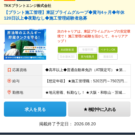
TKKプラントエンジ株式会社
【プラント施工管理】東証プライムグループ◆賞与4ヶ月◆年休
120日以上◆夜勤なし◆施工管理経験者急募
次のキャリアは、東証プライムグループの安定環
境で！ 施工管理の経験を活かして、キャリアア
ップ！
未経験歓迎
学歴不問
ベテランOK
完全週休2日
賞与複数月
面接1回
応募資格
◆高卒以上◆普通自動車免許（AT限定可） ★第二新卒歓迎 ★プラント業界以外での施工管理経験者歓迎 【こんな方は向いています】 ・施工管理のスキルを活かして働きたい ・安定企業で長く働きたい ・チ
給与
【想定年収】 ★施工管理職：520万円～750万円 ※上記年収は残業時間40時間／月相当の金額を含みます。 月給25万円～35万円＋賞与年2回（原則固定支給額4ヵ月分）＋諸手当（残業手当全額など）
勤務地
★地元密着、転勤なし！ ★大阪・和歌山・茨城・三重・千葉の各拠点 ★Ｕ・Iターン歓迎！（面接交通費支給） ★社用車貸与（出勤利用OK）、駐車場費用支給 ・大阪府堺市 ・和歌山県有田市 ・茨城県神栖市
求人を見る
検討中に入れる
掲載終了予定日：
2026.08.20