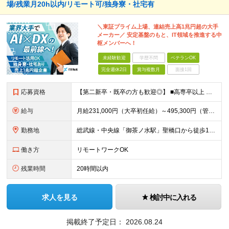
場/残業月20h以内/リモート可/独身寮・社宅有
＼東証プライム上場、連結売上高1兆円超の大手
メーカー／ 安定基盤のもと、IT領域を推進する中
枢メンバーへ！
未経験歓迎
学歴不問
ベテランOK
完全週休2日
賞与複数月
面接1回
応募資格
【第二新卒・既卒の方も歓迎◎】 ■高専卒以上 （大学卒業・大学院修了の方、 または工業高等専門学校（5年制）卒業の方を想定しています。） ■IT、IoT、DXに関する知識・技術・スキルをお持ちの方 ■
給与
月給231,000円（大卒初任給）～495,300円（管理職） ※残業代は100％支給します ※3ヶ月の試用期間あり。その間の待遇に変更はありません
勤務地
総武線・中央線「御茶ノ水駅」聖橋口から徒歩1分！ 東京都千代田区神田駿河台4-6（御茶ノ水ソラシティ） ※(変更の範囲)上記を除く当社関連勤務地／転勤になる場合あり
働き方
リモートワークOK
残業時間
20時間以内
求人を見る
検討中に入れる
掲載終了予定日：
2026.08.24