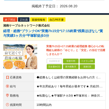
掲載終了予定日：
2026.08.20
終了間近
正社員
面接情報有
自己PR不要
湘南ケーブルネットワーク株式会社
経理・総務*ブランクOK*実働7h15分*17:15終業*残業ほぼなし*賞
与実績3ヶ月分*平塚駅徒歩3分
実働7h15分×17:15終業の経理総務 都心からの転
職組も納得の「ゆとり」と「安定」の当社で活躍
しませんか？
未経験歓迎
学歴不問
ベテランOK
完全週休2日
賞与複数月
面接1回
応募資格
◆総務もしくは経理の実務経験をお持ちの方（年数不問・ブランクOK） ※学歴不問 ＼こんな方にオススメです！／ ◎これまでは都内に通っていたが湘南で腰を据えて働きたい ◎経理の仕事は好きだけど残業続き
給与
★年次昇給あり！毎年昇給が基本です★ 月給20.5万円～27万円＋賞与年2回（昨年実績3ヶ月分） ※経験・年齢・スキルを考慮して決定します ※正社員の場合は試用期間3ヶ月。その間の待遇に差異なし
勤務地
★転勤なし★平塚駅チカ3分 ■平塚本社： 神奈川県平塚市宝町3-1 平塚MNビル10F 【 抜群のアクセス環境 】 JR東海道線・湘南新宿ラインが乗り入れており、 上り下り共にアクセス良好。 【
残業時間
10時間以内