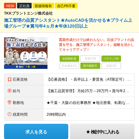
NEW
正社員
面接情報有
自己PR不要
TKKプラントエンジ株式会社
施工管理の品質アシスタント★AutoCADを活かせる★プライム上
場グループ★賞与年4ヵ月★年休120日以上
図面作成だけでは終わらない。石油プラントの品
質を守る、施工管理アシスタント。経験を活かし
てキャリアアップ！
未経験歓迎
学歴不問
ベテランOK
完全週休2日
賞与複数月
面接1回
応募資格
【応募資格】 ・高卒以上・要普免（AT限定可） ・AutoCADの経験者 →自社で図面を一部変更する場合があるため。設計分野は不問です。 ・施工図面が読めること 【歓迎する経験】 ◎AutoCADの
給与
【施工品質管理】 月給25万～28万円＋賞与年2回（原則固定支給額4ヵ月分）＋諸手当（残業手当全額など） ※経験・能力・前職給与を考慮して優遇します。 ※残業代は別途全額支給します。 ※試用期間は6
勤務地
★千葉・大阪の自社事務所 ★地元密着、転勤なし！ ★Ｕ・Iターン歓迎！（面接交通費支給） 【具体的な勤務地】 ※当社堺事務所（大阪）もしくは五井事務所（千葉） ◆堺事務所 （住所） 大阪府堺市堺区
残業時間
20時間以内
求人を見る
検討中に入れる