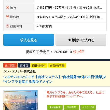
給与
月給24万円～30万円＋諸手当＋賞与年2回 ※経験やスキルを最大限考慮して給与を決定 ※試用期間3ヶ月（その間の待遇に差異はありません） ※月給額は経験・スキルを考慮の上、決定します。 ※残業代は退
勤務地
★転勤なし★平塚駅から徒歩3分 ■神奈川県平塚市宝町3-1 平塚MNビル1階 ＜平塚ってどんな街？7つの魅力をご紹介します＞ ■海まで徒歩圏内で、湘南の潮風を感じながら過ごせる ■目の前の駅ビル「ラ
残業時間
20時間以内
求人を見る
検討中に入れる
4
掲載終了予定日：
2026.08.10
残り
日
終了間近
正社員
面接情報有
自己PR不要
シン・エナジー株式会社
システムエンジニア【自社システム】*自社開発*年休126日*残業少
*インフラを支える希少ドメイン
電力インフラを、あなたの手で支える。 社会に
根ざす自社開発エンジニアへ。
未経験歓迎
学歴不問
ベテランOK