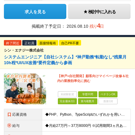
求人を見る
検討中に入れる
4
掲載終了予定日：
2026.08.10
残り
日
終了間近
正社員
面接情報有
自己PR不要
シン・エナジー株式会社
システムエンジニア【自社システム】*神戸勤務*転勤なし*残業月
10h程*UI/UX改善*要件定義から参画
【神戸×自社開発】顧客向けマイページ改修＆社
内の業務効率化に挑む
未経験歓迎
学歴不問
ベテランOK
完全週休2日
賞与複数月
面接1回
応募資格
◆PHP、Python、TypeScriptのいずれかを用いた開発経験がある方 ※学歴不問 ≪こんな方を求めています≫ ◇自社システムの開発に上流から関わりたい方 ◇ユーザーと直接対話し、提案しなが
給与
◆月給27万円～37万8000円 ※試用期間3ヵ月あり。期間中の給与・待遇の差異はありません ※残業代は全額支給いたします。