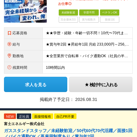
お仕事◎
未経験歓迎
学歴不問
ベテランOK
完全週休2日
賞与複数月
面接1回
応募資格
★★学歴・経験・年齢一切不問！10代〜70代まで活躍中★★ ■未経験歓迎 ■第二新卒歓迎・ブランクOK 人物重視の採用です！元気な挨拶ができる方、安定した環境で長く働きたい方を歓迎します。
給与
★賞与年2回 ★昇給年1回 月給 233,000円～256,000円 +（各種手当）+（賞与年2回） ※経験、能力等を考慮の上、決定！月収30万円以上も可能です ※経験者の方は優遇します ※3ヶ月の
勤務地
★全営業所で自転車・バイク通勤OK（社員の半数がバイクで通勤） 【目黒営業所】 東京都目黒区目黒1-24-2 【五反田営業所】 東京都品川区大崎5-1-2 【中野営業所 新宿スタンド】 東京都中
残業時間
10時間以内
求人を見る
検討中に入れる
掲載終了予定日：
2026.08.31
NEW
正社員
面接情報有
自己PR不要
富士エネルギー株式会社
ガススタンドスタッフ／未経験歓迎／50代60代70代活躍／面接1回
／バイク通勤OK／再雇用制度あり／賞与年2回