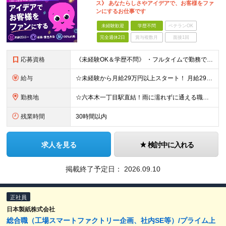
ス》 あなたらしさやアイデアで、お客様をファ
ンにするお仕事です
未経験歓迎
学歴不問
ベテランOK
完全週休2日
賞与複数月
面接1回
応募資格
《未経験OK＆学歴不問》 ・フルタイムで勤務できる方 ・オフィス勤務が可能な方 ・日本語がネイティブレベルの方 ☆外国籍の方もご活躍いただけます！ ＼こんな方にピッタリです！／ ◎数字やノルマに追わ
給与
☆未経験から月給29万円以上スタート！ 月給29万1,582円～37万4,957円（生涯設計手当を含む）＋交通費全額支給 ★評価について 対応数などの「数字」では評価しません。 日々の対応の丁寧さな
勤務地
☆六本木一丁目駅直結！雨に濡れずに通える職場 【本社】東京都港区六本木1-4-5 アークヒルズサウスタワー18F ※(変更の範囲)上記を除く当社関連勤務地 ＼オンもオフも充実する、六本木エリアでの
残業時間
30時間以内
求人を見る
検討中に入れる
掲載終了予定日：
2026.09.10
正社員
日本製紙株式会社
総合職（工場スマートファクトリー企画、社内SE等）/プライム上