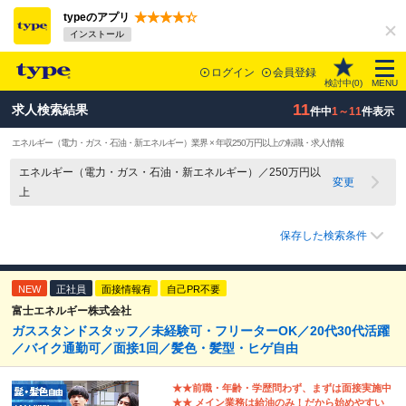
typeのアプリ
インストール
ログイン
会員登録
検討中(
0
)
MENU
11
求人検索結果
件中
1～11
件表示
エネルギー（電力・ガス・石油・新エネルギー）業界 × 年収250万円以上の転職・求人情報
エネルギー（電力・ガス・石油・新エネルギー）／250万円以
変更
上
保存した検索条件
NEW
正社員
面接情報有
自己PR不要
富士エネルギー株式会社
ガススタンドスタッフ／未経験可・フリーターOK／20代30代活躍
／バイク通勤可／面接1回／髪色・髪型・ヒゲ自由
★★前職・年齢・学歴問わず、まずは面接実施中
★★ メイン業務は給油のみ！だから始めやすい